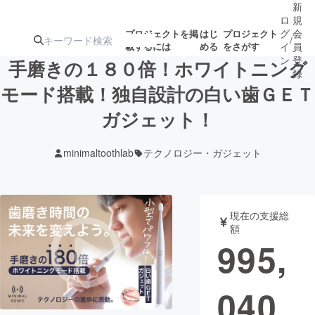
新
ロ
規
グ
会
プロジェクトを掲
はじ
プロジェクト
/
載するには
める
をさがす
イ
員
ン
登
手磨きの１８０倍！ホワイトニング
録
モード搭載！独自設計の白い歯ＧＥＴ
ガジェット！
人気のプロ
注目のリ
注目の新着プロ
募集終了が近いプ
もうすぐ公開
ジェクト
ターン
ジェクト
ロジェクト
されます
minimaltoothlab
テクノロジー・ガジェット
アート・写真
音楽
現在の支援総
テクノロジー・ガジェット
ゲーム・サ
額
995,
映像・映画
書籍・雑誌
040
ビジネス・起業
チャレンジ