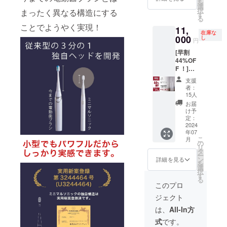
シゴシ
を
円の
様は変
選
送料込
磨かな
択
まったく異なる構造にする
50%OF
更にな
す
みの価
いよう
る
F］ ・
る可能
格で
にご注
ことでようやく実現！
11,
本体×2
性もご
す。
意下さ
在庫な
個 ・交
000
ざいま
し
円
い。●取
換式ブ
す。ご
扱説明
[早割
ラシ
了承く
書の有
44%OF
ヘッド
ださ
無：有
F ！]
×4個 ・
い。 ※
（日本
（限定
充電
ご注文
支援
語、英
15個）
ケーブ
状況、
者：
語）●保
・ミニ
ル×2個
使用部
15人
証の有
マルソ
（箱サ
材の供
お届
無：有
ニック×
イズ：
給状
け予
（ご購
２セッ
220mm
定：
況、製
入より
ト（最
2024
×50mm
造工程
１年
年07
新ver）
×20mm
上の都
間）
こ
月
・
）×2個
の
合等に
リ
11,000
※デザイ
タ
より出
ー
円 ［
ン・仕
ン
荷時期
詳細を見る
を
19,800
様は変
選
が遅れ
択
円の
更にな
す
る場合
る
44%OF
る可能
があり
このプロ
F］ ・
性もご
ます。
ジェクト
本体×2
ざいま
※税込、
個 ・交
す。ご
送料込
は、
All-In方
換式ブ
了承く
みの価
式
です。
ラシ
ださ
格で