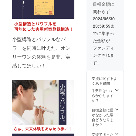
ヘッド
い。 ※
す。 ●
目標金額に
×4個 ・
ご注文
希望小
関わらず、
充電
状況、
売価
ケーブ
使用部
格：
2024/06/30
ル×2個
材の供
9,900円
23:59:59
ま
（箱サ
給状
●サイ
イズ：
況、製
ズ/重
でに集まっ
220mm
造工程
量：
小型構造とパワフルなパ
た金額が
×50mm
上の都
22.3cm/
×20mm
合等に
45g●カ
ワーを同時に叶えた、オン
ファンディ
）×2個
より出
ラー展
ングされま
※デザイ
リーワンの体験を是非、実
荷時期
開：ホ
ン・仕
が遅れ
ワイト●
す。
感してほしい！
様は変
る場合
使用方
更にな
があり
法、使
る可能
ます。
用上の
支援に関するよ
性もご
※税込、
注意事
くある質問
ざいま
送料込
項：歯
す。ご
みの価
手数料はいく
の表面
了承く
格で
らかかります
にブラ
ださ
す。 ●
か？
シを当
い。 ※
希望小
て、一
ご注文
売価
目標金額に届
本ずつ
状況、
格：
かなかった場
ずらし
使用部
9,900円
合どうなりま
ながら
材の供
●サイ
すか？
ゆっく
給状
ズ/重
りと動
況、製
量：
支援で困った
かしま