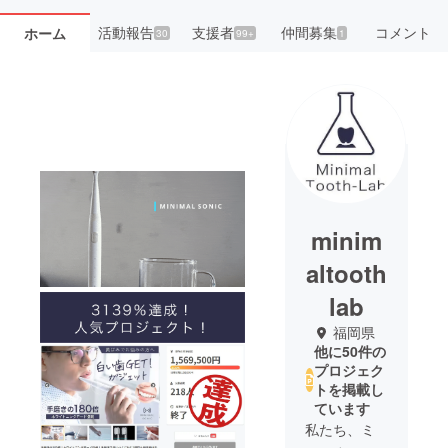
活動報告
支援者
仲間募集
コメント
ホーム
30
99+
1
minim
altooth
lab
福岡県
他に50件の
プロジェク
トを掲載し
ています
私たち、ミ