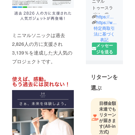
ニマル
トゥースラ
ボは、歯科
https://minimalsonic.com/
コンサルタ
https://www.instagram.com/minimal_sonic/
ント、電動
特定商取引
法に基づく
歯ブラシマ
ミニマルソニックは過去
表記
ニア＆マー
2,826人の方に支援され
メッセー
ケティング
ジを送る
3,139％を達成した大人気の
メンバー、
ガジェット
プロジェクトです。
プロダクト
ディベロッ
リターンを
パーのチー
選ぶ
ムです。
常日頃、歯
科医院のコ
目標金額
ンサルティ
未達でも
ング業務か
リターン
が届きま
ら医院長様
す
(All-in
やスタッフ
方式)
様、そして