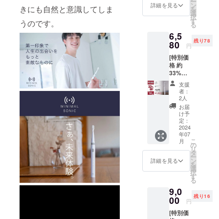
ー
の約
更にな
ン
詳細を見る
きにも自然と意識してしま
を
36%OF
る可能
選
択
F］ ・
性もご
す
うのです。
る
本体×1
ざいま
6,5
個 ・交
す。ご
残り78
換式ブ
80
了承く
円
ラシ
ださ
[特別価
ヘッド
い。 ※
格 約
×2個 ・
ご注文
33%OF
充電
状況、
F ！]
ケーブ
使用部
支援
（限定
ル×1個
材の供
者：
80個）
（箱サ
給状
2人
・ミニ
イズ：
況、製
お届
マルソ
220mm
造工程
け予
ニック×
×50mm
定：
上の都
１（最
2024
×20mm
合等に
年07
新ver）
） ※デ
より出
こ
月
・6,580
ザイ
の
荷時期
リ
円 ［
ン・仕
タ
が遅れ
ー
9,900円
様は変
ン
る場合
詳細を見る
を
の約
更にな
選
があり
択
33%OF
る可能
す
ます。
る
F］ ・
性もご
※税込、
9,0
本体×1
ざいま
送料込
残り16
個 ・交
00
す。ご
みの価
円
換式ブ
了承く
格です
[特別価
ラシ
ださ