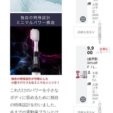
希望小
（ご購
・ミニ
個） ※
状況、
売価
お届
入より
マルソ
デザイ
使用部
け予
格：
１年
ニック×
ン・仕
定：
材の供
9,900円
間）
１（最
2024
様は変
給状
●サイ
年07
新ver）
更にな
況、製
ズ/重
こ
月
・5,980
る可能
の
造工程
量：
リ
円 ［
性もご
タ
上の都
22.3cm/
ー
9,900円
ざいま
ン
合等に
詳細を見る
45g●カ
を
の約
す。ご
選
より出
ラー展
択
39%OF
了承く
す
荷時期
開：ホ
る
F］ ・
ださ
が遅れ
ワイト●
9,9
本体×1
い。 ※
る場合
使用方
在庫な
個 ・交
00
ご注文
し
があり
法、使
円
換式ブ
状況、
ます。
用上の
[超早割
ラシ
使用部
※税込、
注意事
50%OF
ヘッド
材の供
送料込
項：歯
F ！]
×2個 ・
給状
みの価
の表面
（限定5
充電
況、製
格で
にブラ
支援
個） ・
ケーブ
造工程
す。
者：
シを当
ミニマ
ル×1個
上の都
5人
て、一
ルソ
（箱サ
合等に
お届
本ずつ
ニック×
イズ：
より出
け予
ずらし
これだけのパワーを小さな
２セッ
220mm
定：
荷時期
ながら
ト（最
2024
×50mm
が遅れ
ボディに収めるために独自
ゆっく
年07
新ver）
×20mm
る場合
りと動
こ
月
・9,900
） ※デ
の
の特殊設計を行いました。
があり
かしま
リ
円 ［
ザイ
タ
ます。
す。ゴ
ー
19,800
今までの電動歯ブラシとは
ン・仕
ン
※税込、
詳細を見る