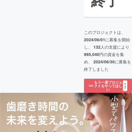
終了
このプロジェクトは、
2024/06/01
に募集を開始
し、
132
人の支援により
995,040
円の資金を集
め、
2024/06/30
に募集を
終了しました
もう一度プロジェ
1
クトをやってほし
7
い