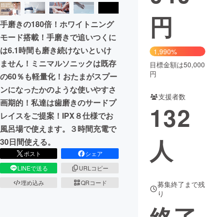
円
まちづくり・地域活性化
手磨きの180倍！ホワイトニング
モード搭載！手磨きで追いつくに
CAMPFIRE for Social Good
CAMPFIRE Creation
は6.1時間も磨き続けないといけ
1,990%
CAMPFIREふるさと納税
machi-ya
コミュニティ
ません！ミニマルソニックは既存
目標金額は50,000
円
の60％も軽量化！おたまがスプー
ンになったかのような使いやすさ
支援者数
画期的！私達は歯磨きのサードプ
132
レイスをご提案！IPX８仕様でお
風呂場で使えます。３時間充電で
人
30日間使える。
ポスト
シェア
LINEで送る
URLコピー
埋め込み
QRコード
募集終了まで残
り