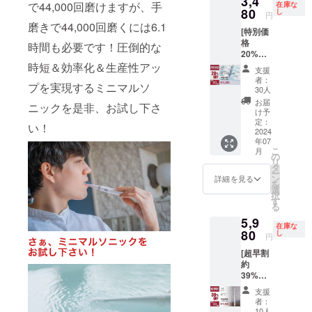
3,4
更にな
る場合
用上の
書の有
で44,000回磨けますが、手
在庫な
円の
80
る可能
し
があり
注意事
円
無：有
38%OF
性もご
ます。
磨きで44,000回磨くには6.1
項：歯
（日本
[特別価
F］ ・
ざいま
※税込、
の表面
語、英
格
ミニマ
す。ご
時間も必要です！圧倒的な
送料込
にブラ
語）●保
20%OF
ルソ
了承く
みの価
シを当
証の有
F ！]
時短＆効率化＆生産性アッ
ニック
ださ
格で
て、一
支援
無：有
（限定
本体×２
い。 ※
す。
者：
本ずつ
（ご購
プを実現するミニマルソ
30個）
個 ・替
ご注文
30人
ずらし
入より
・交換
えブラ
状況、
お届
ながら
１年
ニックを是非、お試し下さ
式ブラ
シ×２
使用部
け予
ゆっく
間）
シヘッ
セット
定：
材の供
りと動
い！
ド×２
2024
（８
給状
かしま
年07
セット
個） ・
況、製
す。ゴ
こ
月
（８
デンタ
の
造工程
シゴシ
リ
個）
ルフロ
タ
上の都
磨かな
ー
（最新
ス×２個
ン
合等に
詳細を見る
いよう
を
ver）
※デザイ
選
より出
にご注
択
・3,480
ン・仕
す
荷時期
意下さ
る
円 ［
様は変
が遅れ
い。●取
5,9
4,400円
更にな
る場合
扱説明
在庫な
の
80
る可能
し
があり
円
書の有
20%OF
性もご
ます。
無：有
[超早割
F］ ・
ざいま
※税込、
（日本
約
交換式
す。ご
送料込
語、英
39%OF
ブラシ
了承く
みの価
語）●保
F ！]
ヘッド×
ださ
格で
支援
証の有
（限定
２セッ
い。 ※
す。 ●
者：
無：有
10個）
ト（８
ご注文
10人