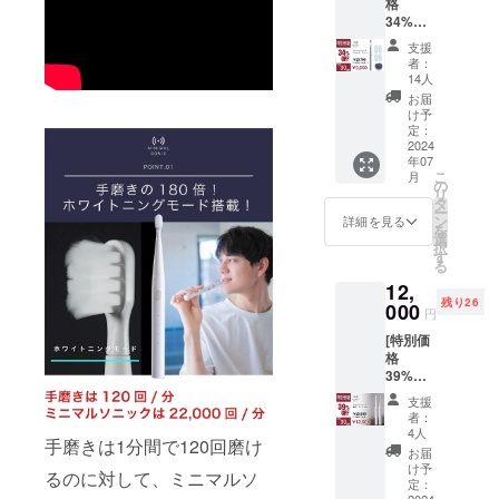
格
ヘッド
い。 ※
34%OF
×2個 ・
ご注文
F ！]
充電
状況、
支援
（限定
ケーブ
使用部
者：
30個）
ル×1個
材の供
14人
・ミニ
（箱サ
給状
お届
マルソ
イズ：
況、製
け予
ニッ
220mm
定：
造工程
ク ス
2024
×50mm
上の都
年07
タン
×20mm
合等に
こ
月
ダード
） ※デ
の
より出
リ
セット
ザイ
タ
荷時期
ー
（最新
ン・仕
ン
が遅れ
詳細を見る
を
ver）
様は変
選
る場合
択
・9,000
更にな
す
があり
る
円 ［
る可能
ます。
12,
13,700
性もご
※税込、
残り26
円の
000
ざいま
送料込
円
34%OF
す。ご
みの価
[特別価
F］ ・
了承く
格で
格
ミニマ
ださ
す。 ●
39%OF
ルソ
い。 ※
希望小
F ！]
ニック
ご注文
売価
支援
（限定
本体×１
状況、
格：
者：
30個）
個 ・替
使用部
4人
9,900円
手磨きは1分間で120回磨け
・ミニ
えブラ
材の供
●サイ
お届
マルソ
シ×１
給状
け予
ズ/重
るのに対して、ミニマルソ
ニック×
セット
定：
況、製
量：
2024