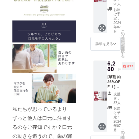
50個）
更にな
23人
・交換
る可能
お届
式ブラ
性もご
け予
シヘッ
ざいま
定：
ド×４個
2024
す。ご
年07
（旧
了承く
こ
月
ver）
ださ
の
リ
・1,990
い。 ※
タ
ー
円 ［
ご注文
ン
詳細を見る
を
2,200円
状況、
選
択
の
使用部
す
る
10%OF
材の供
6,2
F］ ・
給状
残り23
交換式
80
況、製
円
ブラシ
造工程
[早割 約
ヘッド
上の都
36%OF
×4個 ※
合等に
F ！]
カ
より出
（限定
ラー：
荷時期
支援
60個）
白orブ
が遅れ
者：
・ミニ
ルーの
る場合
37人
マルソ
２色
があり
私たちが思っているより
お届
ニック×
（選べ
ます。
け予
１（最
ませ
定：
ずっと他人は口元に注目す
※税込、
新ver）
2024
ん） ※
送料込
年07
るのをご存知ですか？口元
・6,280
デザイ
みの価
こ
月
円 ［
ン・仕
の
格で
リ
の動きを追うので、歯の輝
9,900円
様は変
タ
す。