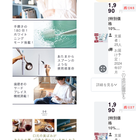
1,9
患者様の
残り65
90
円
ニーズを捉
[特別価
え、プロダ
格
クト開発で
10%OF
そのペイン
F ！]
支援
（限定
をクリアす
者：
90個）
25人
ることがで
・交換
お届
きるように
式ブラ
け予
シヘッ
定：
日々励んで
ド×４個
2024
おります。
年07
（最新
こ
月
ver）
今後も様々
の
リ
・1,990
タ
なアイデア
ー
円 ［
ン
詳細を見る
を
を現実化し
2,200円
選
択
の
す
て皆様に新
る
10%OF
しい体験を
1,9
F］ ・
残り27
お送りでき
交換式
90
円
ブラシ
るように精
[特別価
ヘッド
進してまい
格
×4個 ※
10%OF
デザイ
ります。
F ！]
ン・仕
支援
（限定
様は変
者：