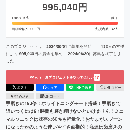
995,040
円
終了
1,990
%達成
目標金額
50,000
円
支援者数
132
人
このプロジェクトは、
2024/06/01
に募集を開始し、
132
人の支援
により
995,040
円の資金を集め、
2024/06/30
に募集を終了しま
した
もう一度プロジェクトをやってほしい
17
ポスト
シェア
LINEで送る
URLコピー
埋め込み
QRコード
手磨きの180倍！ホワイトニングモード搭載！手磨きで
追いつくには6.1時間も磨き続けないといけません！ミニ
マルソニックは既存の60％も軽量化！おたまがスプーン
になったかのような使いやすさ画期的！私達は歯磨きの