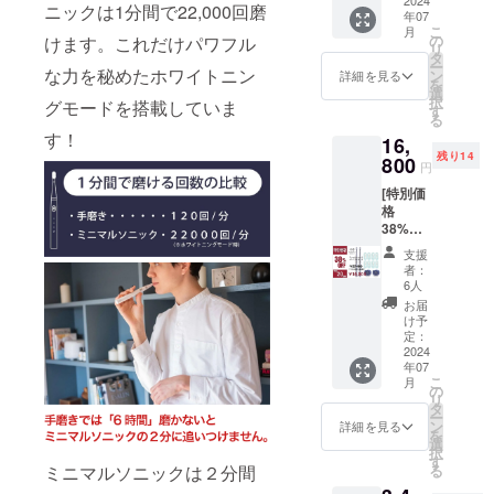
２セッ
（４
造工程
22.3cm/
ニックは1分間で22,000回磨
年07
ト（最
個） ・
上の都
45g●カ
こ
月
新ver）
デンタ
の
合等に
けます。これだけパワフル
ラー展
リ
・
ルフロ
タ
より出
開：ホ
ー
12,000
な力を秘めたホワイトニン
ス×１個
ン
荷時期
詳細を見る
ワイト●
を
円 ［
※デザイ
選
が遅れ
使用方
択
グモードを搭載していま
19,800
ン・仕
す
る場合
法、使
る
円の
様は変
があり
用上の
す！
16,
39%OF
更にな
ます。
注意事
残り14
F］ ・
800
る可能
※税込、
項：歯
円
本体×2
性もご
送料込
の表面
[特別価
個 ・交
ざいま
みの価
にブラ
格
換式ブ
す。ご
格で
シを当
38%OF
ラシ
了承く
す。 ●
て、一
F ！]
ヘッド
ださ
希望小
本ずつ
支援
（限定
×4個 ・
い。 ※
売価
者：
ずらし
20個）
充電
ご注文
6人
格：
ながら
・ミニ
ケーブ
状況、
9,900円
お届
ゆっく
マルソ
ル×2個
使用部
け予
●サイ
りと動
ニッ
（箱サ
定：
材の供
ズ/重
かしま
ク プ
2024
イズ：
給状
量：
す。ゴ
年07
レミア
220mm
況、製
22.3cm/
シゴシ
こ
月
ムセッ
×50mm
の
造工程
45g●カ
磨かな
リ
ト（最
×20mm
タ
上の都
ラー展
いよう
ー
新ver）
）×2個
ン
合等に
詳細を見る
開：ホ
にご注
を
・
※デザイ
選
より出
ワイト●
意下さ
択
16,800
ン・仕
す
荷時期
使用方
い。●取
る
ミニマルソニックは２分間
円 ［
様は変
が遅れ
法、使
扱説明
27,400