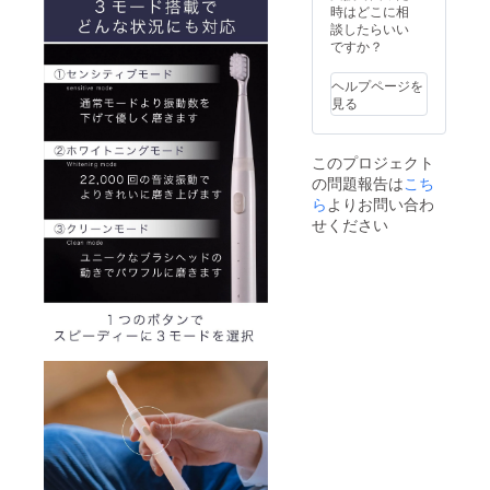
造工程
22.3cm/
時はどこに相
す。ゴ
上の都
45g●カ
談したらいい
シゴシ
合等に
ラー展
ですか？
磨かな
より出
開：ホ
いよう
荷時期
ワイト●
にご注
ヘルプページを
が遅れ
使用方
意下さ
見る
る場合
法、使
い。●取
があり
用上の
扱説明
ます。
注意事
書の有
このプロジェクト
※税込、
項：歯
無：有
の問題報告は
こち
送料込
の表面
（日本
みの価
ら
よりお問い合わ
にブラ
語、英
格で
シを当
語）●保
せください
す。 ●
て、一
証の有
希望小
本ずつ
無：有
売価
ずらし
（ご購
格：
ながら
入より
9,900円
ゆっく
１年
●サイ
りと動
間）
ズ/重
かしま
量：
す。ゴ
22.3cm/
シゴシ
45g●カ
磨かな
ラー展
いよう
開：ホ
にご注
ワイト●
意下さ
使用方
い。●取
法、使
扱説明