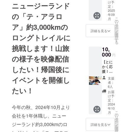
申し訳
支援い
プリン
たジョ
け予
メージ
ニュージーランド
るを得
どよろ
ござい
ただい
トして
定：
ン・
です 提
ない可
しくお
ません
た方の
2025
作成し
ミュー
供方法
能性も
願いい
の「テ・アラロ
がご理
年09
みご視
たいと
ア・ト
・メー
ござい
たしま
こ
解のほ
月
聴いた
思いま
の
レイル
ルにて
ます。
す。
リ
どよろ
ア」約3,000kmの
だける
す！ 内
タ
verでイ
データ
その際
ー
しくお
お礼の
容 ・
ン
メージ
詳細を見る
のURL
は
を
願いい
動画を
ニュー
ロングトレイルに
選
です 提
をお送
ニュー
択
たしま
お送り
ジーラ
す
供方法
りしま
ジーラ
る
す。
しま
ンドの
・入力
す 【ご
挑戦します！山旅
ンドで
10,
す。 旅
他、海
いただ
支援い
の活動
への想
000
外ト
いたご
ただく
円
がメイ
の様子を映像配信
い、道
レッキ
住所宛
にあ
ンとな
【とに
具の話
ングの
に郵送
たっ
ります
かく応
したい！帰国後に
など想
絶景写
にてお
て】 ※
ので、
援！
いを語
真をプ
送りし
ニュー
申し訳
10,000
らせて
リント
イベントを開催し
ます。
ジーラ
支援
ござい
円コー
いただ
して手
【ご支
者：
ンドの
ません
ス】 海
きま
拭いを
6人
援いた
トレイ
たい！
がご理
外への
す！ 内
作成し
だくに
お届
ルには
解のほ
挑戦と
容 ・お
ます
け予
あたっ
必ず挑
どよろ
はおも
礼の動
定：
※2026
て】 ※
戦しま
しくお
しろ
2024
画 5分
年1月〜
ニュー
今年の秋、2024年10月より
す。し
願いい
年10
い！と
・ ト
3月頃に
ジーラ
かしな
たしま
こ
月
にかく
レイル
の
会社を1年休職し、ニュー
発送予
ンドの
がら自
す。
リ
支援す
出発前
タ
定です
トレイ
然や山
ー
る！！
ジーランド約3,000kmのロ
か、ト
ン
※商品サ
詳細を見る
ルには
での活
を
という
レイル
選
イズ
必ず挑
動にな
択