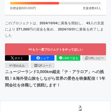
目標金額
500,000
円
支援者数
43
人
このプロジェクトは、
2024/10/04
に募集を開始し、
43
人の支援
により
271,000
円の資金を集め、
2024/10/31
に募集を終了しま
した
もう一度プロジェクトをやってほしい
ポスト
シェア
LINEで送る
URLコピー
埋め込み
QRコード
ニュージーランド3,000km縦走「テ・アラロア」への挑
戦！&海外登山旅をしながら世界の景色を映像配信！1年
間会社を休職して挑戦します！
ス
ポ