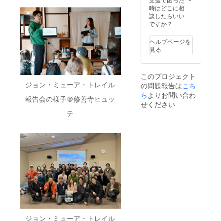
ンド以
願いい
終了
時間帯
時はどこに相
降のト
たしま
後)』 or
を回答
談したらいい
レイル
す。
『2025
するア
ですか？
への挑
年9月以
ンケー
戦を断
降(日本
ト
念せざ
ヘルプページを
帰国
フォー
るを得
見る
後)』を
ムをお
ない可
予定し
送りし
能性も
ていま
ますの
ござい
このプロジェクト
す。
でご回
ます。
ジョン・ミューア・トレイル
の問題報告は
zoomに
こち
答くだ
その際
て開催
さい。
ら
よりお問い合わ
は
報告会の様子＠修善寺ヒュッ
予定で
※時間は
ニュー
せください
す。 ※
先着順
ジーラ
テ
開催時
になり
ンドで
期が決
ますの
の活動
まりま
でご容
がメイ
した
赦くだ
ンとな
ら、ご
さい。
ります
希望の
※メール
ので、
時間帯
アドレ
申し訳
を回答
スに招
ござい
するア
待の
ません
ンケー
URLを
がご理
ト
送りし
解のほ
フォー
ます。
どよろ
ムをお
※こちら
しくお
ジョン・ミューア・トレイル
送りし
のリ