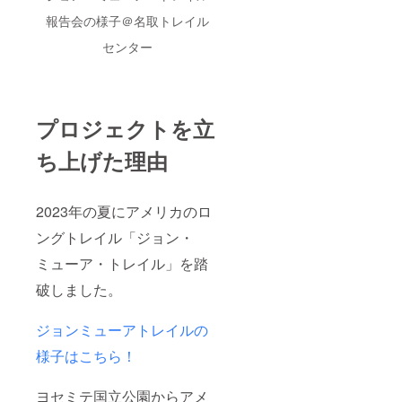
願いい
ますの
ターン
たしま
報告会の様子＠名取トレイル
でご回
はクラ
す。
答くだ
ウド
センター
さい。
ファン
※時間は
ディン
先着順
グ限定
になり
のリ
ますの
モート
プロジェクトを立
でご容
でお会
赦くだ
いして
ち上げた理由
さい。
会話が
※メール
できる
アドレ
プラン
スに招
です。
2023年の夏にアメリカのロ
待の
あくま
URLを
でも現
ングトレイル「ジョン・
送りし
段階で
ます。
の予定
ミューア・トレイル」を踏
※こちら
にはな
のリ
ります
破しました。
ターン
が、ト
はクラ
レイル
ウド
ジョンミューアトレイルの
の道中
ファン
や帰国
様子はこちら！
ディン
後に
グ限定
SNSで
のリ
のLIVE
ヨセミテ国立公園からアメ
モート
配信な