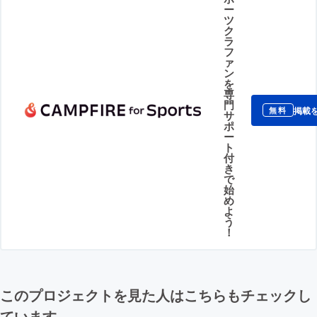
ー
ツ
ク
ラ
フ
ァ
ン
を
専
門
掲載
無料
サ
ポ
ー
ト
付
き
で
始
め
よ
う
！
このプロジェクトを見た人はこちらもチェックし
ています