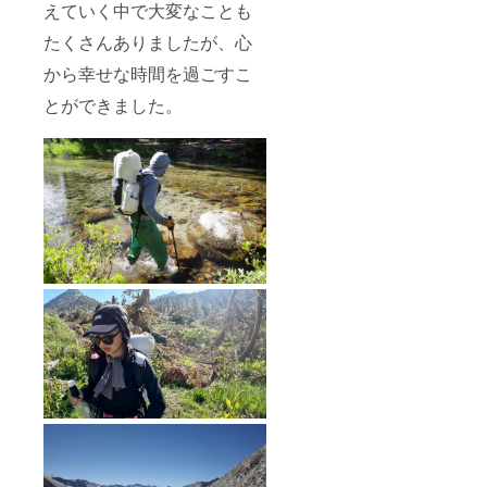
えていく中で大変なことも
だくに
リスク
あたっ
もござ
たくさんありましたが、心
て】 ※
いま
ニュー
す。
から幸せな時間を過ごすこ
ジーラ
ニュー
ンドの
とができました。
ジーラ
トレイ
ンド以
ルには
降のト
必ず挑
レイル
戦しま
への挑
す。し
戦を断
かしな
念せざ
がら自
るを得
然や山
ない可
での活
能性も
動にな
ござい
ります
ます。
ので、
その際
怪我や
は
病気の
ニュー
リスク
ジーラ
もござ
ンドで
いま
の活動
す。
がメイ
ニュー
ンとな
ジーラ
ります
ンド以
ので、
降のト
申し訳