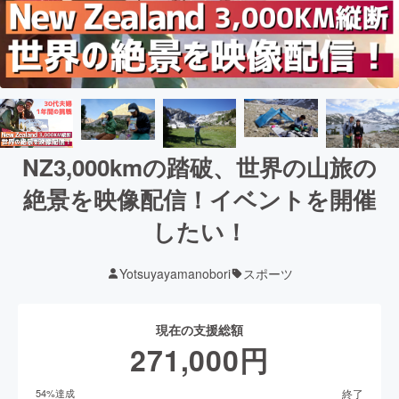
NZ3,000kmの踏破、世界の山旅の
絶景を映像配信！イベントを開催
したい！
Yotsuyayamanobori
スポーツ
現在の支援総額
271,000
円
終了
54
%達成