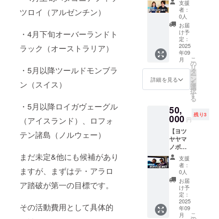
ので頑
かく応
て】 ※
くまで
支援
その際
ンとな
モート
張って
援！
ニュー
者：
ツロイ（アルゼンチン）
も現段
は
ります
でお話
撮影し
5,000円
0人
ジーラ
階での
ニュー
ので、
ししま
ます！
コー
ンドの
お届
予定に
ジーラ
申し訳
せん
自然の
ス】と
け予
・4月下旬オーバーランドト
トレイ
はなり
ンドで
ござい
か！
風景を
定：
同じリ
ルには
ますが
の活動
ません
（15
2025
ラック（オーストラリア）
収める
ターン
必ず挑
帰国後
がメイ
がご理
年09
分）】
のでPC
内容に
戦しま
別デザ
ンとな
こ
解のほ
月
登山の
のデス
の
なりま
す。し
インで
ります
リ
どよろ
・5月以降ツールドモンブラ
こと、
クトッ
タ
す。
かしな
YURUH
ので、
ー
しくお
道具の
プなど
ン
【ご支
詳細を見る
がら自
IKERS
申し訳
を
ン（スイス）
願いい
こと、
にご活
選
援いた
然や山
の製品
ござい
択
たしま
海外へ
用いた
す
だくに
での活
として
ません
る
す。
の挑戦
だけた
あたっ
動にな
手拭い
・5月以降ロイガヴェーグル
がご理
50,
のこと
らと
て】 ※
ります
の別途
解のほ
残り3
などな
000
思って
ニュー
（アイスランド）、ロフォ
ので、
円
販売も
どよろ
ど、、
おりま
ジーラ
怪我や
計画し
しくお
【ヨツ
、なん
す！ 内
テン諸島（ノルウェー）
ンドの
病気の
ており
願いい
ヤヤマ
でもお
容 ・写
トレイ
リスク
ます 提
たしま
ノボリ
話しま
真jpeg
ルには
もござ
供方法
す。
とリ
まだ未定&他にも候補があり
しょ
デー
必ず挑
いま
支援
・入力
モート
う！ 普
タ 10
戦しま
者：
す。
いただ
ますが、まずはテ・アラロ
でお話
段
枚 ・感
0人
す。し
ニュー
いたご
ししま
YouTub
謝の
かしな
お届
ジーラ
住所宛
ア踏破が第一の目標です。
せん
eで一方
メッ
け予
がら自
ンド以
に郵送
か！
的にお
定：
セージ
然や山
降のト
させて
（30
2025
話して
※帰国後
での活
レイル
その活動費用として具体的
いただ
年09
分）】
いるの
準備が
動にな
への挑
きます
こ
月
登山の
でお話
の