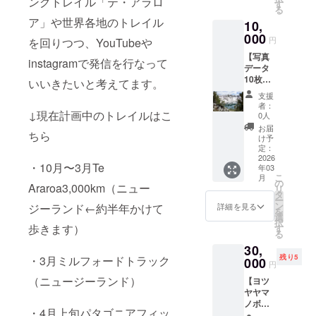
ングトレイル「テ・アラロ
方はお
中に撮
す
W900m
戦しま
ります
る
願いい
影する
m×H36
す。し
ので、
ア」や世界各地のトレイル
10,
たしま
かいず
0mm（
かしな
怪我や
す。 感
000
れかの
予定）
がら自
円
を回りつつ、YouTubeや
病気の
謝の
タイミ
※写
然や山
リスク
【写真
メッ
ングで
真は以
instagramで発信を行なって
での活
もござ
データ
セージ
お届け
前作成
動にな
いま
10枚
を送ら
いいきたいと考えてます。
させて
した
ります
す。
セッ
せてい
いただ
ジョ
ので、
支援
ニュー
ト】
ただき
きま
ン・
者：
怪我や
ジーラ
テ・ア
↓現在計画中のトレイルはこ
ます。
す！未
0人
ミュー
病気の
ンド以
ラロア
今回の
確定で
ア・ト
お届
リスク
降のト
ちら
や海外
挑戦の
申し訳
け予
レイル
もござ
レイル
トレイ
中で大
定：
ござい
verでイ
いま
への挑
ルで撮
2026
切に使
ませ
メージ
す。
戦を断
・10月〜3月Te
年03
影した
わせて
ん。 ・
です ※
ニュー
念せざ
こ
月
写真
いただ
の
動画
こちら
Araroa3,000km（ニュー
ジーラ
るを得
リ
データ
きま
タ
は、
のデザ
ンド以
ない可
ー
と感謝
す。 ※
ン
YouTub
詳細を見る
ジーランド←約半年かけて
インは
降のト
能性も
を
のメッ
このリ
選
e限定公
クラウ
レイル
ござい
択
セージ
歩きます）
ターン
す
開URL
ドファ
への挑
ます。
る
をデー
は【と
にて送
ンディ
戦を断
その際
30,
タでお
にかく
付しま
ング限
念せざ
は
残り5
・3月ミルフォードトラック
送りし
000
応援！
す。
定verと
円
るを得
ニュー
ます。
3,000円
【ご支
させて
ない可
ジーラ
（ニュージーランド）
【ヨツ
一眼レ
コー
援いた
いただ
能性も
ンドで
ヤヤマ
フを購
ス】、
だくに
きま
ござい
の活動
ノボリ
入した
【とに
あたっ
す。あ
ます。
・4月上旬パタゴニアフィッ
がメイ
とリ