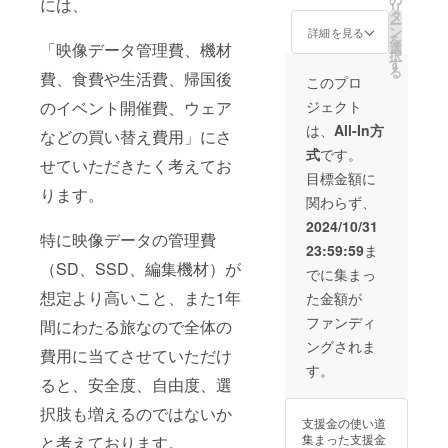
出来次
には、
ります
戦を断
【ご支
リ
こと、
ができ
タ
第送付
ので、
念せざ
援いた
ー
道具の
るを楽
ン
予定で
詳細を見る
怪我や
るを得
だくに
を
こと、
しみに
「映像データ管理費、機材
選
す。
病気の
ない可
あたっ
択
海外へ
してお
す
（2026
リスク
能性も
て】 ※
る
費、食費や生活費、帰国後
の挑戦
りま
年1月〜
このプロ
もござ
ござい
ニュー
のこと
す！ 開
3月頃に
いま
ます。
ジーラ
のイベント開催費、ウェア
ジェクト
などな
催時期
発送予
す。
その際
ンドの
ど、、
は
定） ※
は、
All-In方
ニュー
は
などの買い替え費用」にさ
トレイ
、なん
『2025
写真は
ジーラ
ニュー
ルには
式
です。
でもお
年3月〜
以前作
ンド以
せていただきたく考えてお
ジーラ
必ず挑
話しま
4月頃
成した
目標金額に
降のト
ンドで
戦しま
しょ
(テ・ア
ります。
ジョ
レイル
の活動
す。し
関わらず、
う！ 普
ラロア
ン・
への挑
がメイ
かしな
段
終了
ミュー
2024/10/31
戦を断
ンとな
がら自
YouTub
特に映像データの管理費
後)』 or
ア・ト
念せざ
ります
然や山
23:59:59
ま
eで一方
『2025
レイル
るを得
ので、
での活
（SD、SSD、編集機材）が
的にお
年9月以
verでイ
でに集まっ
ない可
申し訳
動にな
話して
降(日本
メージ
能性も
ござい
ります
想定より高いこと、また1年
た金額が
いるの
帰国
です 提
ござい
ません
ので、
でお話
後)』を
供方法
ファンディ
ます。
間にわたる旅なので全体の
がご理
怪我や
ができ
予定し
・メー
その際
解のほ
病気の
ングされま
るを楽
ていま
ルにて
費用に当てさせていただけ
は
どよろ
リスク
しみに
す！ 内
データ
す。
ニュー
しくお
もござ
してお
ると、安全度、自由度、選
容 ・15
のURL
ジーラ
願いい
いま
りま
分程度
をお送
ンドで
たしま
す。
択肢も増えるのではないか
す！ 開
お話し
りしま
の活動
す。
ニュー
支援金の使い道
催時期
しま
す 【ご
がメイ
ジーラ
集まった支援金
と考えております。
は
しょ