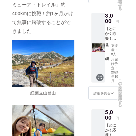
セージ
お手数
選
択
ミューア・トレイル」約
2019年 テ
をデー
です
す
る
タでお
が、お
ント泊登山
400kmに挑戦！約1ヶ月かけ
3,0
送りし
名前に
開始
ます。
00
はふり
て無事に踏破することがで
円
2020年 北
一眼レ
がなの
【とに
フを購
表記も
きました！
アルプス縦
かく応
入した
お願い
走にはまる
援！
ので頑
いたし
3,000円
張って
2020年 日
ます。
支援
コー
撮影し
※instag
者：
本のトレイ
ス】 海
ます！
ramタ
8人
ルを歩く
外への
自然の
グ付ご
お届
挑戦と
風景を
希望の
け予
（あまとみ
はおも
収める
定：
場合
トレイル、
しろ
2024
のでPC
は、@
年10
い！と
石鎚ロング
のデス
アカウ
こ
月
にかく
クトッ
の
ント名
トレイル、
リ
支援す
プなど
タ
を記入
ー
みちのく潮
る！！
紅葉立山登山
にご活
ン
してく
詳細を見る
を
という
用いた
風トレイル
選
ださ
択
方はお
だけた
す
い。
セクション
る
願いい
らと
【ご支
ハイク
5,0
たしま
思って
援いた
す。 感
00
おりま
だくに
etc.）、
円
謝の
す！ 内
あたっ
YouTube開
【とに
メッ
容 ・写
て】 ※
かく応
セージ
始
真jpeg
ニュー
援！
を送ら