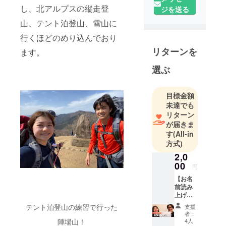
「装備を軽
し、北アルプスの縦走登
ジを送る
量シンプル
山、テント泊登山、雪山に
にして、身
行くほどのめり込んでおり
軽により遠
くへ歩く」
リターンを
ます。
UL（ウルト
選ぶ
ラライト）
ハイキング
の思想に出
目標金額
会い、北ア
未達でも
リターン
ルプス縦走
が届きま
やテント泊
す
(All-in
登山にハマ
方式)
る。その後
2,0
みちのく潮
00
円
風トレイル
【お名
やあまとみ
前読み
トレイルな
上げ】
Youtub
どの各地の
テント泊登山の練習で行った
支援
e「ヨツ
者：
トレイルを
ヤヤマ
陣場山！
4人