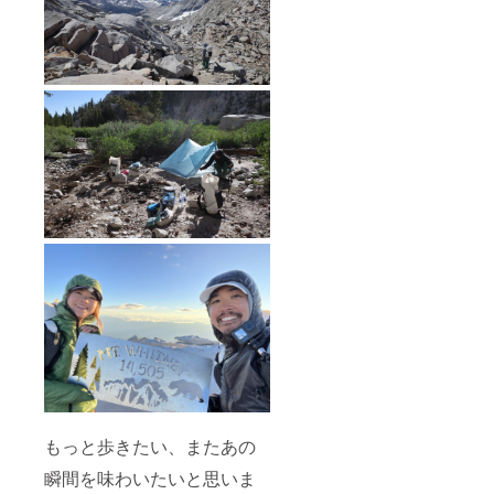
レイル
ござい
への挑
ません
戦を断
がご理
念せざ
解のほ
るを得
どよろ
ない可
しくお
能性も
願いい
ござい
たしま
ます。
す。
その際
は
ニュー
ジーラ
ンドで
の活動
がメイ
ンとな
ります
ので、
申し訳
ござい
ません
がご理
解のほ
どよろ
もっと歩きたい、またあの
しくお
願いい
瞬間を味わいたいと思いま
たしま