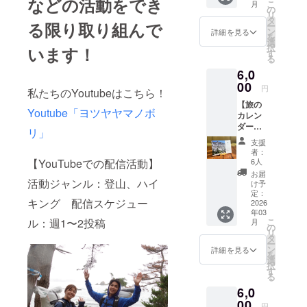
などの活動をでき
・メー
るを得
こ
月
データ
いただ
の
なりま
ルにて
ない可
リ
と感謝
きま
タ
す。
データ
能性も
る限り取り組んで
ー
のメッ
す。 ※
ン
【ご支
詳細を見る
のURL
ござい
を
セージ
このリ
選
援いた
をお送
ます。
択
います！
をデー
ターン
す
だくに
りしま
その際
る
タでお
は【と
あたっ
す 【ご
は
6,0
送りし
にかく
て】 ※
支援い
ニュー
ます。
00
応援！
ニュー
ただく
円
ジーラ
私たちのYoutubeはこちら！
一眼レ
3,000円
ジーラ
にあ
ンドで
【旅の
フを購
コー
ンドの
たっ
の活動
Youtube「ヨツヤヤマノボ
カレン
入した
ス】、
トレイ
て】 ※
がメイ
ダー
ので頑
【とに
ルには
リ」
ニュー
ンとな
6,000
張って
かく応
必ず挑
ジーラ
支援
ります
円】 今
撮影し
援！
戦しま
者：
ンドの
ので、
回の旅
ます！
10,000
6人
【YouTubeでの配信活動】
す。し
トレイ
申し訳
を通し
自然の
円コー
かしな
お届
ルには
ござい
て、私
活動ジャンル：登山、ハイ
風景を
ス】と
け予
がら自
必ず挑
ません
たちが
収める
定：
同じリ
然や山
戦しま
がご理
キング 配信スケジュー
実際に
2026
のでPC
ターン
での活
す。し
解のほ
年03
撮影し
のデス
内容に
動にな
かしな
どよろ
こ
ル：週1〜2投稿
月
た写真
クトッ
の
なりま
ります
がら自
しくお
リ
を12ヶ
プなど
タ
す。
ので、
然や山
願いい
ー
月分厳
にご活
ン
【ご支
詳細を見る
怪我や
での活
たしま
を
選して
用いた
選
援いた
病気の
動にな
す。
択
卓上カ
だけた
す
だくに
リスク
ります
る
レン
らと
あたっ
もござ
ので、
6,0
ダーを
思って
て】 ※
いま
怪我や
作成し
00
おりま
ニュー
す。
円