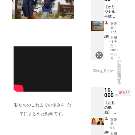
病気の
返礼品
す！ 内
ジーラ
ニュー
リスク
【オリ
とさせ
容 ・写
ンドの
ジーラ
もござ
ジナル
ていた
真jpeg
トレイ
ンド以
いま
手拭い
だきま
デー
ルには
降のト
す。
1枚】
す！ 一
タ 5枚
必ず挑
レイル
支援
ニュー
今回の
眼カメ
・感謝
戦しま
者：
への挑
ジーラ
旅を通
ラを購
のメッ
17人
す。し
戦を断
ンド以
して、
入した
セージ
かしな
お届
念せざ
降のト
私たち
ので頑
※帰国後
け予
がら自
るを得
レイル
が実際
張って
定：
準備が
然や山
ない可
への挑
に撮影
2026
撮影し
出来次
での活
能性も
戦を断
年05
した写
ます！
第送付
動にな
ござい
念せざ
こ
月
真で手
内容 ・
の
予定で
ります
ます。
るを得
リ
拭いを
2026年
タ
す。
ので、
その際
ない可
ー
作成し
4月始ま
ン
（2026
詳細を見る
怪我や
は
能性も
を
返礼品
りの卓
選
年1月〜
病気の
ニュー
ござい
択
とさせ
上カレ
す
3月頃に
リスク
ジーラ
ます。
る
ていた
ン
発送予
もござ
ンドで
その際
10,
だきま
ダー
定） ※
いま
の活動
は
残り15
す！ 私
000
写真は
す。
円
がメイ
ニュー
たちの
※2026
以前作
ニュー
ンとな
ジーラ
【お礼
お気に
年1月〜
私たちのこれまでの歩みを1分
成した
ジーラ
ります
ンドで
の動
入りの1
3月頃に
ジョ
ンド以
ので、
の活動
画】 感
枚を山
半にまとめた動画です。
発送予
ン・
降のト
申し訳
がメイ
謝の気
で使え
定です
ミュー
レイル
支援
ござい
ンとな
持ちを
る実用
※写真
ア・ト
者：
への挑
ません
ります
込め
的な手
は以前
0人
レイル
戦を断
がご理
ので、
て、ご
拭いに
作成し
verでイ
お届
念せざ
解のほ