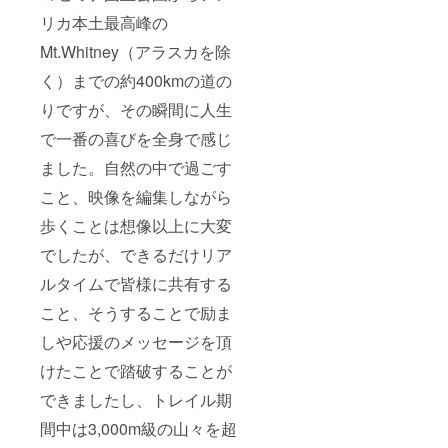
でお会
どは別
リカ本土最高峰の
いして
途実施
会話が
する可
Mt.Whitney（アラスカを除
できる
能性が
プラン
く）までの約400kmの道の
ござい
です。
ます。
りですが、その瞬間に人生
あくま
【ご支
でも現
援いた
で一番の喜びを全身で感じ
段階で
だくに
の予定
あたっ
ました。自然の中で過ごす
にはな
て】 ※
ります
ニュー
こと、映像を編集しながら
が、ト
ジーラ
レイル
ンドの
歩くことは想像以上に大変
の道中
トレイ
でしたが、できるだけリア
や帰国
ルには
後に
必ず挑
ルタイムで皆様に共有する
SNSで
戦しま
のLIVE
す。し
こと、そうすることで励ま
配信な
かしな
どは別
がら自
しや応援のメッセージを頂
途実施
然や山
する可
での活
けたことで踏破することが
能性が
動にな
ござい
できましたし、トレイル期
ります
ます。
ので、
間中は3,000m級の山々を超
【ご支
怪我や
援いた
病気の