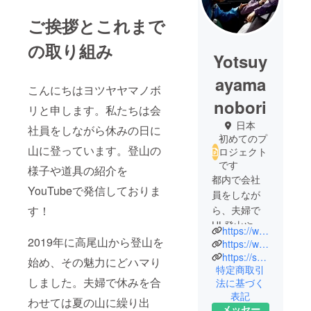
ご挨拶とこれまで
の取り組み
Yotsuy
ayama
こんにちはヨツヤヤマノボ
nobori
リと申します。私たちは会
日本
社員をしながら休みの日に
初めてのプ
山に登っています。登山の
ロジェクト
です
様子や道具の紹介を
都内で会社
YouTubeで発信しておりま
員をしなが
す！
ら、夫婦で
UL登山やギ
https://www.youtube.com/@yotsuyayamanobori
ア紹介など
2019年に高尾山から登山を
https://www.instagram.com/yotsuyayamanobori/
をYouTube
https://shop.yotsuyayamanobori.com/
始め、その魅力にどハマり
特定商取引
で発信中。
しました。夫婦で休みを合
法に基づく
登山を始め
表記
わせては夏の山に繰り出
てすぐに
メッセー