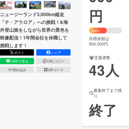
円
まちづくり・地域活性化
ニュージーランド3,000km縦走
「テ・アラロア」への挑戦！&海
CAMPFIRE for Social Good
CAMPFIRE Creation
外登山旅をしながら世界の景色を
54%
CAMPFIREふるさと納税
machi-ya
コミュニティ
映像配信！1年間会社を休職して
目標金額は
500,000円
挑戦します！
ポスト
シェア
支援者数
LINEで送る
URLコピー
43
人
埋め込み
QRコード
募集終了まで残
り
終了