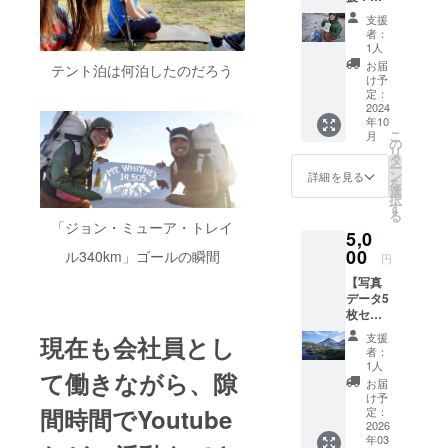
デー
ジーラ
2023年 夢
5,000円
せてい
タ 2枚
ンドの
支援
のジョン
コー
ただき
・感謝
トレイ
者：
ス】 海
ます。
のメッ
1人
ミューアト
ルには
外への
今回の
セージ
必ず挑
お届
テント泊は何泊したのだろう
レイルへ
挑戦と
挑戦の
※帰国後
け予
戦しま
はおも
山や自然を
中で大
定：
準備が
す。し
しろ
2024
切に使
出来次
かしな
通じて、生
年10
い！と
わせて
第送付
がら自
こ
月
活が豊かに
にかく
いただ
の
予定で
然や山
リ
支援す
きま
なった経験
タ
す。
での活
ー
る！！
す。 ※
ン
（2026
詳細を見る
動にな
を基に
を
という
このリ
選
年1月〜
ります
択
「YURUHIK
方はお
ターン
す
3月頃に
ので、
る
願いい
は【と
発送予
ERS」を立
怪我や
「ジョン・ミューア・トレイ
5,0
たしま
にかく
定） ※
病気の
ち上げ。山
す。 感
00
応援！
ル340km」ゴールの瞬間
写真は
リスク
円
謝の
でも街でも
5,000円
以前作
もござ
【写真
メッ
コー
成した
いま
使える道具
データ5
セージ
ス】、
ジョ
す。
などを展
枚セッ
を送ら
【とに
ン・
ニュー
ト】
せてい
かく応
開。
ミュー
ジーラ
支援
現在も会社員とし
テ・ア
ただき
援！
ア・ト
者：
ンド以
ラロア
ます。
10,000
1人
レイル
降のト
て働きながら、
隙
や海外
今回の
円コー
verでイ
お届
レイル
トレイ
挑戦の
ス】と
け予
メージ
への挑
ルで撮
間時間でYoutube
中で大
定：
同じリ
です 提
戦を断
影した
2026
切に使
ターン
供方法
念せざ
年03
写真
わせて
内容に