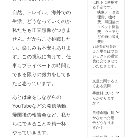
支援い
ンとな
ンド以
は以下に使用す
『2025
う！ ・
ただく
ります
降のト
る予定です。
年3月〜
開催時
にあ
ので、
自然、トレイル、海外での
レイル
映像データ管
4月頃
期は
たっ
申し訳
への挑
理費、機材
(テ・ア
『2025
て】 ※
生活、どうなっていくのか
ござい
戦を断
費、帰国後の
ラロア
年3月〜
ニュー
ません
念せざ
イベント開催
終了
4月頃
私たちも正直想像がつきま
ジーラ
がご理
るを得
費、ウェアな
後)』 or
(テ・ア
ンドの
解のほ
ない可
どの買い替え
せん。だからこそ挑戦した
『2025
ラロア
トレイ
どよろ
能性も
費用
年9月以
終了
ルには
しくお
ござい
※目標金額を超
い。楽しみも不安もありま
降(日本
後)』 or
必ず挑
願いい
ます。
えた場合はプロ
帰国
『2025
戦しま
たしま
す。この挑戦に向けて、仕
その際
ジェクトの運営
後)』を
年9月以
す。し
す。
は
費に充てさせて
予定し
降(日本
かしな
事もプライベートの時間も
ニュー
いただきます。
ていま
帰国
がら自
ジーラ
す！ 内
後)』を
できる限りの努力をしてき
然や山
ンドで
容 ・30
予定し
での活
の活動
支援に関するよ
分程度
たと思っています。
ていま
動にな
がメイ
くある質問
お話し
す。
ります
ンとな
しま
zoomに
手数料はいく
ので、
ります
あとは旅をしながらの
しょ
て開催
らかかります
怪我や
ので、
う！ ・
予定で
か？
病気の
申し訳
YouTubeなどの発信活動、
開催時
す。 ※
リスク
ござい
期は
開催時
目標金額に届
もござ
帰国後の報告会など、私た
ません
『2025
期が決
かなかった場
いま
がご理
年3月〜
まりま
合どうなりま
す。
ちにできることを精一杯
解のほ
4月頃
した
すか？
ニュー
どよろ
(テ・ア
やっていきます。
ら、ご
ジーラ
しくお
ラロア
希望の
支援で困った