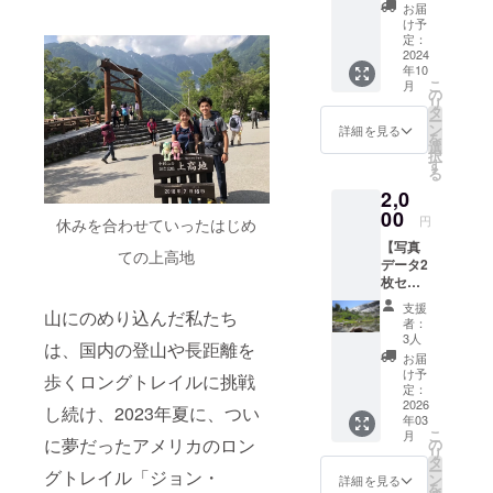
楽しみなが
ノボリ2
お届
号」で
ら、憧れに
け予
支援者
定：
なったアメ
様のお
2024
年10
リカのジョ
名前を
こ
月
読み上
の
ンミューア
リ
げさせ
タ
トレイルに
ー
ていた
ン
詳細を見る
を
だくの
挑戦し、
選
択
と、
す
2023年に踏
る
Instagr
破。
2,0
amで支
援者様
00
2024年10月
円
休みを合わせていったはじめ
の名前
末より1年間
【写真
を記載
ての上高地
データ2
仕事を休職
させて
枚セッ
いただ
し、ニュー
ト】
きま
支援
ジーランド
山にのめり込んだ私たち
テ・ア
す！ 支
者：
ラロア
援時、
3,000kmテ・
3人
は、国内の登山や長距離を
や海外
必ず備
お届
アラロアな
トレイ
考欄に
け予
歩くロングトレイルに挑戦
ど世界のロ
ルで撮
希望さ
定：
影した
2026
れるお
ングトレイ
し続け、2023年夏に、つい
年03
写真
名前を
ルに挑戦す
こ
月
データ
に夢だったアメリカのロン
ご記入
の
リ
と感謝
る。
くださ
タ
ー
グトレイル「ジョン・
のメッ
い。 ※
ン
詳細を見る
を