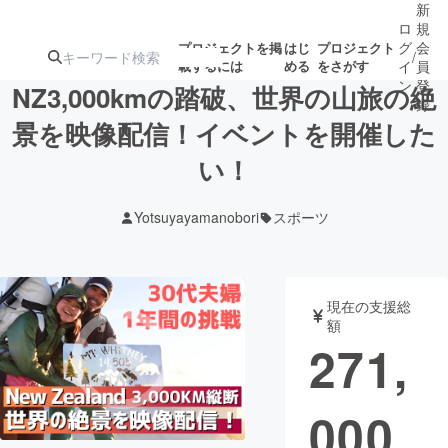
新
ロ
規
グ
会
プロジェクトを掲
はじ
プロジェクト
/
載するには
める
をさがす
イ
員
ン
登
NZ3,000kmの踏破、世界の山旅の絶
録
景を映像配信！イベントを開催した
い！
人気のプロ
注目のリ
注目の新着プロ
募集終了が近いプ
もうすぐ公開
ジェクト
ターン
ジェクト
ロジェクト
されます
Yotsuyayamanobori
スポーツ
アート・写真
音楽
現在の支援総
テクノロジー・ガジェット
ゲーム・サ
額
271,
映像・映画
書籍・雑誌
000
ビジネス・起業
チャレンジ