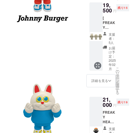
19,
10㎝ ※
ンの提
残り15
画像は
500
供時期
円
イメー
は制作
[
ジで
の進行
FREAK
す。実
状況に
Y
際の商
より遅
HEADS
品とは
延する
支援
] アイボ
デザイ
可能性
者：
リー素
ン、色
があり
5人
体 3体
味、仕
ます。
お届
セット
様が異
け予
新作ソ
なる場
定：
フビ[
2025
合があ
年02
FREAK
りま
こ
月
Y
す。 ※
の
リ
HEADS
リター
タ
ー
]のアイ
ンの提
ン
詳細を見る
を
ボリー
供時期
選
択
素体 3
は制作
す
る
体セッ
の進行
21,
トで
状況に
残り19
す。 ・
000
より遅
円
Johnny
延する
FREAK
Burger
可能性
Y
全高 :
があり
HEADS
約14㎝
ます。
クラ
横幅 :
支援
ファン
約10㎝
者：