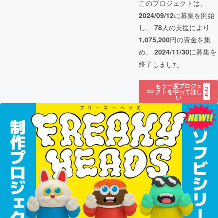
このプロジェクトは、
2024/09/12
に募集を開始
し、
78
人の支援により
1,075,200
円の資金を集
め、
2024/11/30
に募集を
終了しました
もう一度プロジェ
2
クトをやってほし
4
い