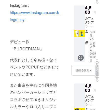
る
デザイ
クリッ
Instagram :
4,8
ンしま
プバッ
した。
00
チ size
https://www.instagram.com/k
円
お好き
約
カフェ
なカ
ings_toy
40×40
タンブ
ラーと
mm ※画
ラー &
キャラ
像はイ
アクリ
クター
メージ
支援
ルク
をお選
です。
者：
リップ
びくだ
実際の
7人
デビュー作
バッジ
さい。
商品と
お届
カフェ
素材
はデザ
け予
「BURGERMAN」
タンブ
PPシリ
定：
イン、
ラー 2
2025
コンゴ
色味、
年02
層構造
ム 容
仕様が
代表作として今も様々なイ
こ
月
で保温
量
の
異なる
リ
性の高
350ml ※
タ
ベントやPOPUPなどさせて
場合が
ー
いタン
画像は
ン
ありま
詳細を見る
を
ブラー
頂いています。
イメー
選
す。 ※
択
に強め
ジで
す
リター
る
の
す。実
ンの提
また東京を中心に全国各地
4,8
BURGE
際の商
供時期
RMAN
00
品とは
は制作
円
のハンバーガーショップと
をデザ
デザイ
の進行
カフェ
インし
ン、色
状況に
コラボさせて頂きオリジナ
タンブ
まし
味、仕
より遅
ラー &
た。 素
様が異
延する
ルカラーやロゴ入りエプロ
アクリ
材 PP
なる場
可能性
支援