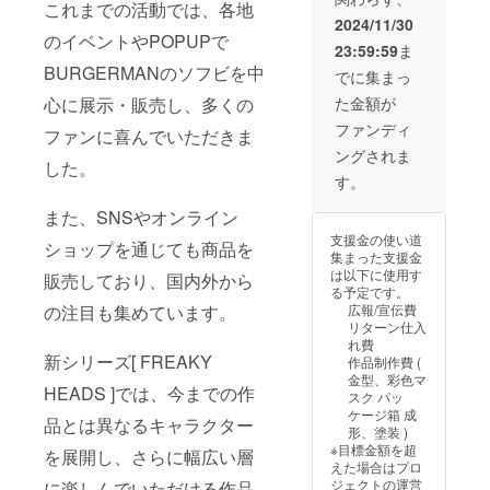
可能性
これまでの活動では、各地
報告い
があり
2024/11/30
たしま
ます。
のイベントやPOPUPで
23:59:59
ま
す。 ※
BURGERMANのソフビを中
画像は
でに集まっ
イメー
心に展示・販売し、多くの
た金額が
ジで
す。実
ファンディ
ファンに喜んでいただきま
際の商
ングされま
品とは
した。
デザイ
す。
ン、色
味、仕
また、SNSやオンライン
様が異
支援金の使い道
なる場
ショップを通じても商品を
集まった支援金
合があ
は以下に使用す
販売しており、国内外から
りま
る予定です。
す。 ※
の注目も集めています。
広報/宣伝費
リター
リターン仕入
ンの提
れ費
供時期
新シリーズ[ FREAKY
作品制作費 (
は制作
金型、彩色マ
の進行
HEADS ]では、今までの作
スク パッ
状況に
ケージ箱 成
より遅
品とは異なるキャラクター
形、塗装 )
延する
※目標金額を超
を展開し、さらに幅広い層
可能性
えた場合はプロ
があり
ジェクトの運営
に楽しんでいただける作品
ます。