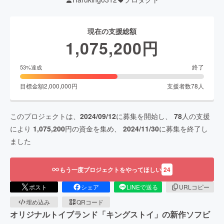
現在の支援総額
1,075,200
円
終了
53
%達成
目標金額
2,000,000
円
支援者数
78
人
このプロジェクトは、
2024/09/12
に募集を開始し、
78
人の支援
により
1,075,200
円の資金を集め、
2024/11/30
に募集を終了し
ました
もう一度プロジェクトをやってほしい
24
ポスト
シェア
LINEで送る
URLコピー
埋め込み
QRコード
オリジナルトイブランド「キングストイ」の新作ソフビ