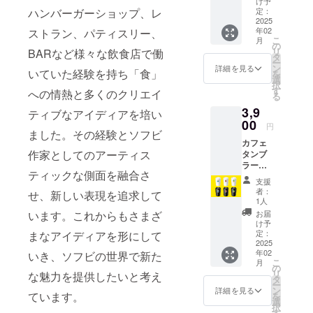
け予
クリッ
ハンバーガーショップ、レ
定：
プバッ
2025
年02
ストラン、パティスリー、
チ
こ
月
FREAK
の
リ
BARなど様々な飲食店で働
Y
タ
ー
HEADS
ン
詳細を見る
いていた経験を持ち「食」
を
のス
選
択
テッ
す
への情熱と多くのクリエイ
る
カー4種
3,9
セット
ティブなアイディアを培い
Johnny
00
円
ました。その経験とソフビ
Burger
カフェ
Nyan
作家としてのアーティス
タンブ
Fortune
ラー 1
T･T
ティックな側面を融合さ
種 2層
FREAK
支援
構造で
Y
者：
せ、新しい表現を追求して
保温性
HEADS
1人
の高い
ロゴ
います。これからもさまざ
お届
タンブ
size 約
け予
ラーに
70×35
定：
まなアイディアを形にして
FREAK
2025
mm (ロ
年02
いき、ソフビの世界で新た
Y
ゴのみ
こ
月
HEADS
約
の
リ
な魅力を提供したいと考え
のキャ
60×30
タ
ー
ラク
mm)
ン
詳細を見る
ています。
を
ターと
BURGE
選
択
ロゴを
RMAN
す