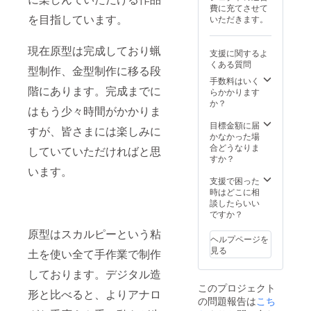
費に充てさせて
を目指しています。
いただきます。
現在原型は完成しており蝋
支援に関するよ
くある質問
型制作、金型制作に移る段
手数料はいく
階にあります。完成までに
らかかります
か？
はもう少々時間がかかりま
目標金額に届
すが、皆さまには楽しみに
かなかった場
合どうなりま
していていただければと思
すか？
います。
支援で困った
時はどこに相
談したらいい
ですか？
原型はスカルピーという粘
ヘルプページを
見る
土を使い全て手作業で制作
しております。デジタル造
このプロジェクト
形と比べると、よりアナロ
の問題報告は
こち