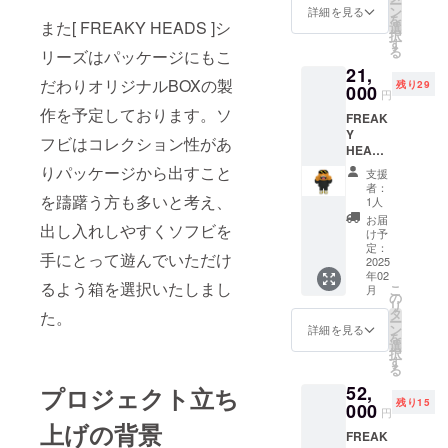
ー
HEADS
デザイ
ン
は制作
詳細を見る
を
]の
また[ FREAKY HEADS ]シ
ン、色
選
の進行
択
「Nyan
味、仕
す
状況に
る
リーズはパッケージにもこ
Fortune
様が異
より遅
21,
」クラ
なる場
延する
だわりオリジナルBOXの製
残り29
ファン
000
合があ
可能性
円
限定
りま
があり
作を予定しております。ソ
FREAK
colorで
す。 ※
ます。
Y
す。 全
リター
フビはコレクション性があ
HEADS
高 : 約
ンの提
クラ
17㎝ 横
りパッケージから出すこと
供時期
支援
ファン
幅 : 約
は制作
者：
限定カ
を躊躇う方も多いと考え、
10㎝ ※
の進行
1人
ラー T･
画像は
状況に
お届
出し入れしやすくソフビを
T 新作
イメー
より遅
け予
ソフビ[
ジで
定：
延する
手にとって遊んでいただけ
FREAK
2025
す。実
可能性
年02
Y
際の商
があり
るよう箱を選択いたしまし
こ
月
HEADS
品とは
の
ます。
リ
]の「T･
デザイ
タ
た。
ー
T 」ク
ン、色
ン
詳細を見る
を
ラファ
味、仕
選
択
ン限定
様が異
す
る
colorで
なる場
52,
プロジェクト立ち
す。 全
合があ
残り15
高 : 約
000
りま
円
15㎝ 横
す。 ※
上げの背景
FREAK
幅 : 約
リター