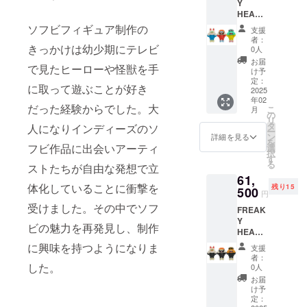
Y
10㎝ ※
ンの提
HEADS
画像は
供時期
1st
イメー
ソフビフィギュア制作の
は制作
支援
color 3
ジで
の進行
者：
体セッ
きっかけは幼少期にテレビ
す。実
状況に
0人
ト ・
際の商
より遅
お届
で見たヒーローや怪獣を手
Johnny
品とは
延する
け予
Burger
デザイ
定：
可能性
に取って遊ぶことが好き
・Nyan
2025
ン、色
があり
年02
Fortune
味、仕
ます。
だった経験からでした。大
こ
月
・T･T
様が異
の
リ
新作ソ
なる場
タ
人になりインディーズのソ
ー
フビ[
合があ
ン
詳細を見る
を
FREAK
フビ作品に出会いアーティ
りま
選
択
Y
す。 ※
す
る
ストたちが自由な発想で立
HEADS
リター
61,
]の1st
ンの提
体化していることに衝撃を
残り15
color 3
500
供時期
円
体セッ
は制作
受けました。その中でソフ
FREAK
トで
の進行
Y
す。 ・
状況に
ビの魅力を再発見し、制作
HEADS
Johnny
より遅
クラ
Burger
延する
に興味を持つようになりま
支援
ファン
全高 :
可能性
者：
限定カ
した。
約14㎝
があり
0人
ラー 3
横幅 :
ます。
お届
体セッ
約10㎝
け予
ト ・
・Nyan
定：