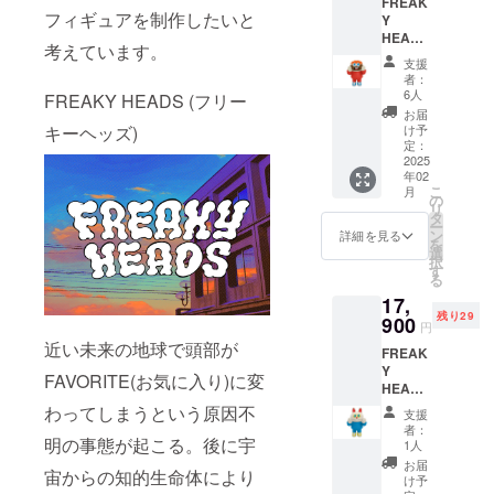
FREAK
完売を
りま
様が異
フィギュアを制作したいと
Y
祝して
す。 ※
なる場
HEADS
第二弾
リター
合があ
考えています。
1st
も追加
ンの提
りま
支援
color
いたし
供時期
す。 ※
者：
Johnny
まし
は制作
6人
リター
FREAKY HEADS (フリー
Burger
た。 第
の進行
ンの提
お届
新作ソ
一弾の
状況に
け予
キーヘッズ)
供時期
フビ[
カラー
定：
より遅
は制作
FREAK
2025
と対と
延する
の進行
年02
Y
なるよ
可能性
状況に
こ
月
HEADS
うなシ
の
があり
より遅
リ
]の
ルバー
タ
ます。
延する
ー
「John
のデザ
ン
詳細を見る
可能性
を
ny
インに
選
があり
択
Burger
なりま
す
ます。
る
」1st
す。 ※
17,
colorで
画像は
残り29
す。 全
900
イメー
円
高 : 約
ジで
近い未来の地球で頭部が
FREAK
14㎝ 横
す。実
Y
幅 : 約
際の商
FAVORITE(お気に入り)に変
HEADS
10㎝ ※
品とは
1st
画像は
わってしまうという原因不
デザイ
支援
color
イメー
ン、色
者：
Nyan
明の事態が起こる。後に宇
ジで
味、仕
1人
Fortune
す。実
様が異
お届
宙からの知的生命体により
新作ソ
際の商
なる場
け予
フビ[