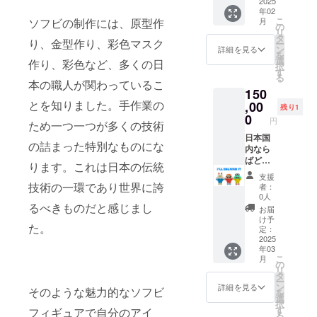
Johnny
2025
Fortune
年02
Burger
全高 :
こ
ソフビの制作には、原型作
月
・Nyan
約17㎝
の
リ
Fortune
横幅 :
タ
り、金型作り、彩色マスク
ー
・T･T
約10㎝
ン
詳細を見る
を
新作ソ
・T･T
選
作り、彩色など、多くの日
択
フビ[
全高 :
す
る
FREAK
約15㎝
本の職人が関わっているこ
150
Y
横幅 :
とを知りました。手作業の
HEADS
,00
約10㎝
残り1
]のクラ
※画像は
0
円
ため一つ一つが多くの技術
ファン
イメー
限定カ
日本国
ジで
の詰まった特別なものにな
ラー3体
内なら
す。実
セット
ばどこ
際の商
ります。これは日本の伝統
です。
でも直
品とは
支援
・
接行
デザイ
技術の一環であり世界に誇
者：
Johnny
き、手
ン、色
0人
Burger
渡しで[
るべきものだと感じまし
味、仕
お届
全高 :
FREAK
様が異
け予
た。
約14㎝
Y
なる場
定：
横幅 :
HEADS
2025
合があ
年03
約10㎝
] 1st カ
りま
こ
月
・Nyan
ラー 3
す。 ※
の
リ
Fortune
体セッ
リター
タ
ー
全高 :
トをお
ンの提
ン
詳細を見る
そのような魅力的なソフビ
を
約17㎝
届けい
供時期
選
択
横幅 :
たしま
は制作
す
フィギュアで自分のアイ
る