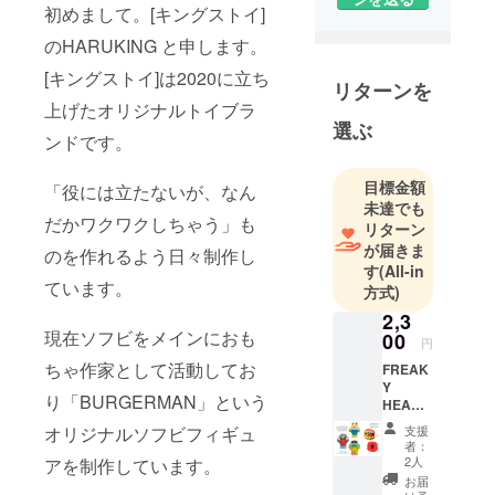
初めまして。[キングストイ]
のHARUKING と申します。
[キングストイ]は2020に立ち
リターンを
上げたオリジナルトイブラ
選ぶ
ンドです。
目標金額
「役には立たないが、なん
未達でも
だかワクワクしちゃう」も
リターン
が届きま
のを作れるよう日々制作し
す
(All-in
ています。
方式)
2,3
現在ソフビをメインにおも
00
円
ちゃ作家として活動してお
FREAK
Y
り「BURGERMAN」という
HEADS
ステッ
オリジナルソフビフィギュ
支援
カー
者：
セット
2人
アを制作しています。
&BURG
お届
ERMAN