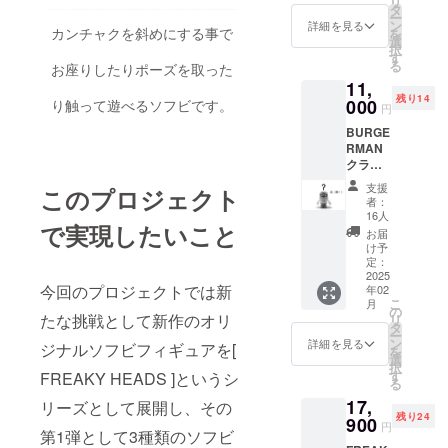
リ
面には
パッジ
タ
4cm 暑
ー
大きめ
BURGE
ン
さ
詳細を見る
カンチャクを斜めにする事で
を
のヘッ
RMAN
選
3mm 素
択
ズたち
のク
す
材 ア
る
お座りしたりポーズを取った
がプリ
リップ
クリル
11,
ントさ
バッジ
残り14
れた
000
です。
り触って遊べるソフビです。
円
Freaky
バッグ
BURGE
なTシャ
や小物
RMAN
ツで
などお
クラ
す。 お
好きな
ファン
好きな
ところ
支援
このプロジェクト
限定カ
ヘッズ
につけ
者：
ラー
をお選
ていつ
16人
で実現したいこと
30体限
び下さ
でも
お届
定 vol.2
い。 ※
BURGE
け予
キング
画像は
定：
RMAN
ストイ
2025
イメー
といっ
今回のプロジェクトでは新
年02
の代表
ジで
しょ。
こ
月
作であ
す。実
の
※画像は
たな挑戦として新作のオリ
リ
る
際の商
タ
イメー
ー
BURGE
品とは
ン
ジで
詳細を見る
ジナルソフビフィギュアを[
を
RMAN
デザイ
選
す。実
択
です。
ン、色
す
際の商
FREAKY HEADS ]というシ
る
クラ
味、仕
品とは
17,
ファン
リーズとして展開し、その
様が異
デザイ
残り24
限定カ
900
なる場
ン、色
円
第1弾として3種類のソフビ
ラーの
合があ
味、仕