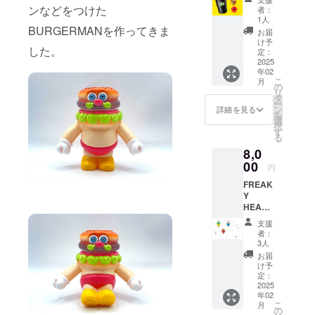
ルク
シリコ
ンなどをつけた
合があ
があり
者：
リップ
ンゴム
りま
1人
ます。
バッジ
BURGERMANを作ってきま
容量
す。 ※
お届
カフェ
350ml
リター
け予
した。
タンブ
アクリ
定：
ンの提
ラー
2025
ルク
供時期
年02
BLACK
リップ
は制作
こ
月
2層構造
パッジ
の
の進行
リ
で保温
BURGE
タ
状況に
ー
性の高
RMAN
ン
より遅
詳細を見る
を
いタン
のク
選
延する
択
ブラー
リップ
す
可能性
る
に強め
バッジ
があり
8,0
の
です。
ます。
BURGE
00
バッグ
円
RMAN
や小物
FREAK
をデザ
などお
Y
インし
好きな
HEADS
まし
ところ
T-shirt
た。 素
につけ
支援
前面の
材 PP
ていつ
者：
左胸に[
シリコ
でも
3人
FREAK
ンゴム
BURGE
お届
Y
容量
RMAN
け予
HEADS
350ml
定：
といっ
]のロゴ
2025
アクリ
しょ。
年02
を刺繍
ルク
サイ
こ
月
で、背
リップ
の
ズ 約