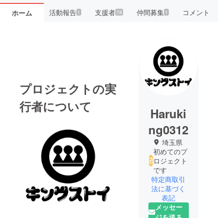
活動報告
支援者
仲間募集
コメント
ホーム
1
78
1
プロジェクトの実
行者について
Haruki
ng0312
埼玉県
初めてのプ
ロジェクト
です
特定商取引
法に基づく
表記
メッセー
ジを送る