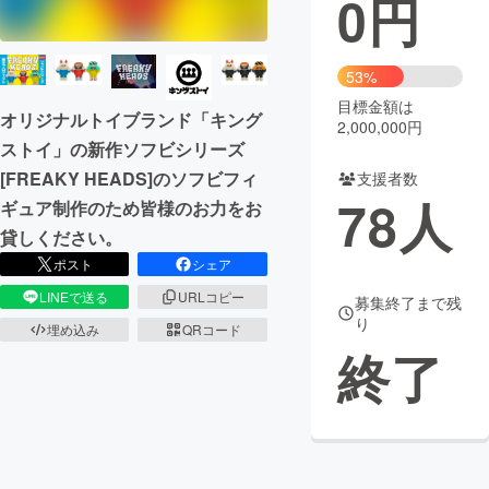
0
円
まちづくり・地域活性化
53%
目標金額は
CAMPFIRE for Social Good
CAMPFIRE Creation
オリジナルトイブランド「キング
2,000,000円
CAMPFIREふるさと納税
machi-ya
コミュニティ
ストイ」の新作ソフビシリーズ
[FREAKY HEADS]のソフビフィ
支援者数
78
人
ギュア制作のため皆様のお力をお
貸しください。
ポスト
シェア
LINEで送る
URLコピー
募集終了まで残
り
埋め込み
QRコード
終了