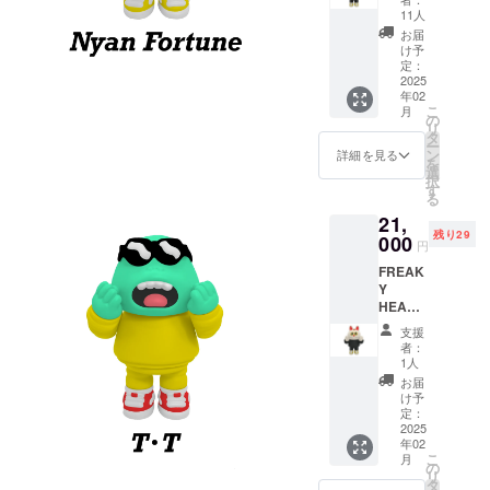
限定カ
・Nyan
11人
ラー
Fortune
お届
Johnny
全高 :
け予
Burger
約17㎝
定：
新作ソ
2025
横幅 :
年02
フビ[
約10㎝
こ
月
FREAK
・T･T
の
リ
Y
全高 :
タ
ー
HEADS
約15㎝
ン
詳細を見る
を
]の
横幅 :
選
択
「John
約10㎝
す
る
ny
※画像は
21,
Burger
イメー
残り29
」クラ
000
ジで
円
ファン
す。実
FREAK
限定
際の商
Y
colorで
品とは
HEADS
す。 全
デザイ
クラ
高 : 約
ン、色
支援
ファン
14㎝ 横
味、仕
者：
限定カ
幅 : 約
様が異
1人
ラー
10㎝ ※
なる場
お届
Nyan
画像は
合があ
け予
Fortune
イメー
定：
りま
新作ソ
2025
ジで
す。 ※
年02
フビ[
す。実
リター
こ
月
FREAK
際の商
の
ンの提
リ
Y
品とは
タ
供時期