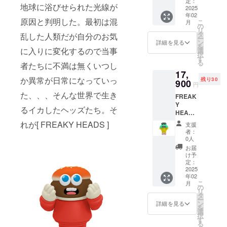
品とは
定：
合があ
地球に浴びせられた光線が
FREAK
2025
デザイ
りま
年02
Y
ン、色
す。 ※
原因と判明した。最初は混
こ
月
HEADS
味、仕
の
リター
リ
]の
様が異
タ
ンの提
乱した人類だが自分のお気
ー
「Nyan
なる場
ン
供時期
詳細を見る
を
Fortune
に入りに変化するので当事
合があ
選
は制作
択
」1st
りま
す
の進行
る
者たちに不満は無くいつし
colorで
す。 ※
状況に
17,
す。 全
リター
より遅
か異常が日常になっていっ
残り30
高 : 約
900
ンの提
延する
円
17㎝ 横
供時期
可能性
た、、、そんな世界で生き
FREAK
幅 : 約
は制作
があり
Y
10㎝ ※
の進行
ます。
るイカしたヘッズたち。そ
HEADS
画像は
状況に
1st
イメー
より遅
れが[ FREAKY HEADS ]
支援
color T･
ジで
延する
者：
T 新作
す。実
可能性
0人
ソフビ[
際の商
があり
お届
FREAK
品とは
ます。
け予
Y
デザイ
定：
HEADS
2025
ン、色
年02
]の「T･
味、仕
こ
月
T」1st
様が異
の
リ
colorで
なる場
タ
ー
す。 全
合があ
ン
詳細を見る
を
高 : 約
りま
選
択
15㎝ 横
す。 ※
す
る
幅 : 約
リター