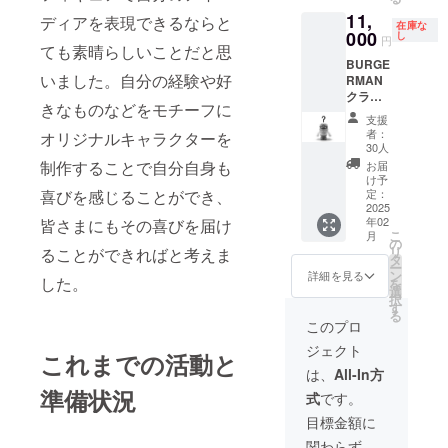
約10㎝
す。 ワ
の進行
11,
・T･T
クワク
ディアを表現できるならと
状況に
在庫な
全高 :
しなが
000
より遅
し
円
ても素晴らしいことだと思
約15㎝
ら渡し
延する
BURGE
横幅 :
に行か
可能性
いました。自分の経験や好
RMAN
約10㎝
せて頂
があり
クラ
※画像は
きま
ます。
きなものなどをモチーフに
ファン
イメー
す。 ※
支援
限定カ
ジで
プロ
者：
オリジナルキャラクターを
ラー
す。実
ジェク
30人
30体限
際の商
トオー
制作することで自分自身も
お届
定 キン
品とは
ナーの
け予
グスト
喜びを感じることができ、
デザイ
交通
定：
イの代
2025
ン、色
費・滞
年02
皆さまにもその喜びを届け
表作で
味、仕
在費は
こ
月
ある
様が異
リター
の
リ
ることができればと考えま
BURGE
なる場
ン金額
タ
ー
RMAN
合があ
に含ま
ン
詳細を見る
した。
を
です。
りま
れてい
選
択
カラー
す。 ※
ます。
す
る
の詳細
リター
このプロ
は決ま
ンの提
ジェクト
り次第
供時期
これまでの活動と
クラ
は制作
は、
All-In方
ファン
の進行
準備状況
式
です。
のペー
状況に
ジと
より遅
目標金額に
Instagr
延する
関わらず、
amにて