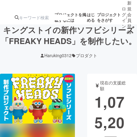
新
ロ
規
グ
会
プロジェクトを掲
はじ
プロジェクト
/
載するには
める
をさがす
イ
員
ン
登
キングストイの新作ソフビシリーズ
録
「FREAKY HEADS」を制作したい。
人気のプロ
注目のリ
注目の新着プロ
募集終了が近いプ
もうすぐ公開
Haruking0312
プロダクト
ジェクト
ターン
ジェクト
ロジェクト
されます
アート・写真
音楽
現在の支援総
額
1,07
テクノロジー・ガジェット
ゲーム・サ
5,20
映像・映画
書籍・雑誌
ビジネス・起業
チャレンジ