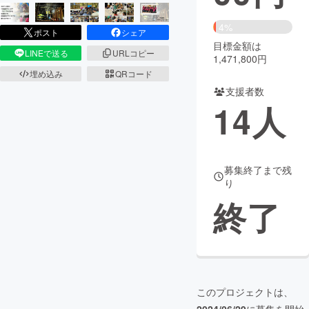
まちづくり・地域活性化
4%
ポスト
シェア
目標金額は
LINEで送る
URLコピー
1,471,800円
CAMPFIRE for Social Good
CAMPFIRE Creation
埋め込み
QRコード
CAMPFIREふるさと納税
machi-ya
コミュニティ
支援者数
14
人
募集終了まで残
り
終了
このプロジェクトは、