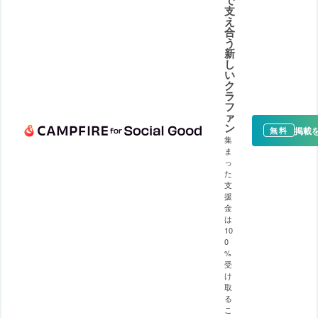
支
え
合
う
新
し
い
ク
ラ
フ
ァ
ン
掲載
無料
集
ま
っ
た
支
援
金
は
10
0
%
受
け
取
る
こ