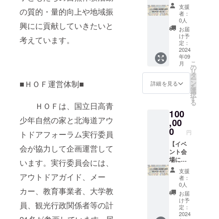
名前を
日、会
退され
年11月
支援
の質的・量的向上や地域振
掲示・
場にお
る場合
15日
者：
お礼の
名前を
は、辞
0人
（金）
興にに貢献していきたいと
メッ
掲示さ
退とご
～17日
お届
セー
せてい
記入く
け予
（日）
考えています。
ジ】 感
ただき
定：
ださ
） 掲載
謝の気
2024
ます。
い。 掲
方法：
年09
持ちを
※支援
載期
文字の
こ
月
込め
時、必
の
間：北
み
リ
て、お
ず備考
タ
海道ア
ー
礼の
欄に掲
ン
■ＨＯＦ運営体制■
ウトド
詳細を見る
を
メッ
載を希
選
ア
択
セージ
望され
す
フォー
る
と寄付
ＨＯＦは、国⽴⽇⾼⻘
るお名
ラム
100
金受領
前をご
2024開
少年⾃然の家と北海道アウ
書をお
,00
記入く
催期間
送りし
ださ
0
中
円
トドアフォーラム実行委員
ます。
い。
イベン
【イベ
掲
会が協力して企画運営して
ト当
ント会
載を辞
（2024
日、会
場にお
退され
年11月
います。実行委員会には、
場にお
名前を
る場合
15日
支援
名前を
掲示・
アウトドアガイド、メー
は、辞
（金）
者：
掲示さ
お礼の
退とご
～17日
0人
カー、教育事業者、大学教
せてい
メッ
記入く
（日）
お届
ただき
セー
ださ
） 掲載
け予
員、観光行政関係者等の計
ます。
ジ】 感
い。 掲
定：
方法：
※支援
謝の気
2024
載期
文字の