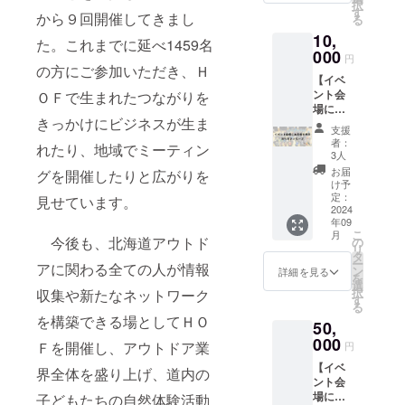
択
セージ
望され
す
フォー
から９回開催してきまし
る
と寄付
るお名
ラム
10,
金受領
前をご
2024開
た。これまでに延べ1459名
書をお
000
記入く
催期間
円
送りし
ださ
の⽅にご参加いただき、Ｈ
中
【イベ
ます。
い。
ント会
ＯＦで⽣まれたつながりを
イベン
掲
場にお
ト当
載を辞
（2024
きっかけにビジネスが⽣ま
名前を
日、会
退され
年11月
支援
掲示・
場にお
る場合
15日
者：
れたり、地域でミーティン
お礼の
名前を
は、辞
3人
（金）
メッ
掲示さ
退とご
～17日
お届
グを開催したりと広がりを
セー
せてい
記入く
け予
（日）
ジ】 感
ただき
定：
ださ
⾒せています。
） 掲載
謝の気
2024
ます。
い。 掲
方法：
年09
持ちを
※支援
載期
文字の
こ
月
込め
時、必
今後も、北海道アウトド
の
間：北
み
リ
て、お
ず備考
タ
海道ア
ー
アに関わる全ての⼈が情報
礼の
欄に掲
ン
ウトド
詳細を見る
を
メッ
載を希
選
ア
択
収集や新たなネットワーク
セージ
望され
す
フォー
る
と寄付
るお名
ラム
を構築できる場としてＨＯ
50,
金受領
前をご
2024開
書をお
000
記入く
催期間
Ｆを開催し、アウトドア業
円
送りし
ださ
中
【イベ
ます。
い。
界全体を盛り上げ、道内の
ント会
イベン
掲
場にお
ト当
⼦どもたちの⾃然体験活動
載を辞
（2024