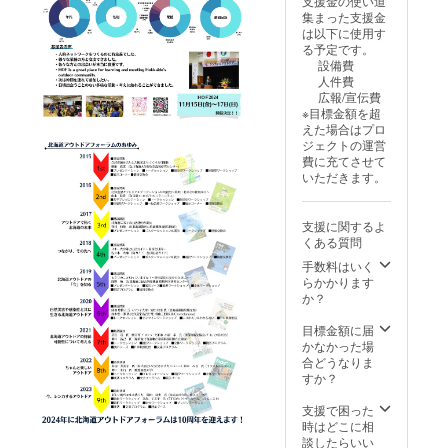
支援金の使い道
中
記入く
集まった支援金
ださ
は以下に使用す
い。
る予定です。
（2024
掲
設備費
年11月
載を辞
人件費
15日
退され
広報/宣伝費
（金）
る場合
※目標金額を超
～17日
は、辞
えた場合はプロ
（日）
退とご
ジェクトの運営
） 掲載
記入く
費に充てさせて
方法：
ださ
いただきます。
文字の
い。 掲
み
載期
間：北
支援に関するよ
海道ア
くある質問
ウトド
ア
手数料はいく
フォー
らかかります
ラム
か？
2024開
催期間
目標金額に届
中
かなかった場
合どうなりま
すか？
（2024
年11月
支援で困った
15日
時はどこに相
（金）
談したらいい