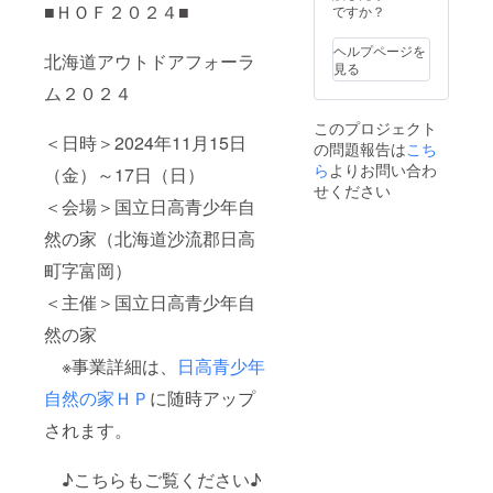
～17日
■ＨＯＦ２０２４■
ですか？
（日）
） 掲載
ヘルプページを
北海道アウトドアフォーラ
方法：
見る
文字の
ム２０２４
み
このプロジェクト
＜日時＞2024年11月15日
の問題報告は
こち
ら
よりお問い合わ
（金）～17日（日）
せください
＜会場＞国立日高青少年自
然の家（北海道沙流郡日高
町字富岡）
＜主催＞国立日高青少年自
然の家
※事業詳細は、
日高青少年
自然の家ＨＰ
に随時アップ
されます。
♪こちらもご覧ください♪