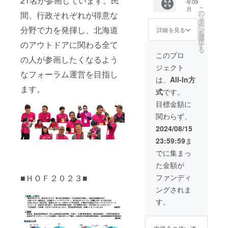
21名が参画しています。⺠
年09
時、必
持ちを
間：北
み
こ
月
ず備考
込め
海道ア
の
間、⾏政それぞれが得意な
リ
欄に掲
て、お
ウトド
タ
ー
載を希
礼の
ア
分野で⼒を発揮し、北海道
ン
詳細を見る
を
望され
メッ
フォー
選
択
のアウトドアに関わる全て
るお名
セージ
ラム
す
る
前をご
と寄付
2024開
このプロ
の⼈が参画したくなるよう
記入く
金受領
催期間
ジェクト
ださ
書をお
中
なフォーラム運営を⽬指し
い。
送りし
は、
All-In方
掲
ます。
ます。
式
です。
載を辞
イベン
（2024
退され
ト当
年11月
目標金額に
る場合
日、会
15日
関わらず、
は、辞
場にお
（金）
退とご
名前を
～17日
2024/08/15
記入く
掲示さ
（日）
23:59:59
ま
ださ
せてい
） 掲載
い。 掲
ただき
方法：
でに集まっ
載期
ます。
文字の
た金額が
間：北
※支援
み
海道ア
時、必
■ＨＯＦ２０２３■
ファンディ
ウトド
ず備考
ングされま
ア
欄に掲
フォー
載を希
す。
ラム
望され
2024開
るお名
催期間
前をご