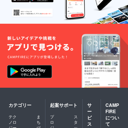
カテゴリー
起案サポート
サ
CAMP
ー
FIRE
テク
ま
プ
ス
ビ
につい
ノロ
ち
ロ
タ
ス
て
ジー
づ
ジ
ッ