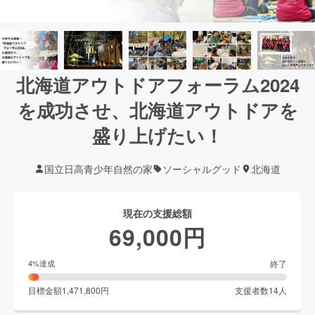
北海道アウトドアフォーラム2024
を成功させ、北海道アウトドアを
盛り上げたい！
国立日高青少年自然の家
ソーシャルグッド
北海道
現在の支援総額
69,000
円
終了
4
%達成
目標金額
1,471,800
円
支援者数
14
人