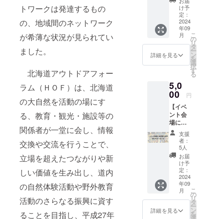
お届
セー
せてい
トワークは発達するもの
け予
ジ】 感
ただき
定：
謝の気
2024
の、地域間のネットワーク
ます。
年09
持ちを
※支援
こ
月
が希薄な状況が見られてい
込め
時、必
の
リ
て、お
ず備考
タ
ました。
ー
礼の
欄に掲
ン
詳細を見る
を
メッ
載を希
選
択
セージ
望され
す
北海道アウトドアフォー
る
と寄付
るお名
5,0
金受領
前をご
ラム（ＨＯＦ）は、北海道
書をお
00
記入く
円
送りし
の⼤⾃然を活動の場にす
ださ
【イベ
ます。
い。
ント会
る、教育・観光・施設等の
イベン
掲
場にお
ト当
載を辞
関係者が⼀堂に会し、情報
名前を
日、会
退され
支援
掲示・
場にお
る場合
者：
交換や交流を⾏うことで、
お礼の
名前を
は、辞
5人
メッ
掲示さ
退とご
お届
⽴場を超えたつながりや新
セー
せてい
記入く
け予
ジ】 感
ただき
定：
ださ
しい価値を⽣み出し、道内
謝の気
2024
ます。
い。 掲
年09
持ちを
の⾃然体験活動や野外教育
※支援
載期
こ
月
込め
時、必
の
間：北
リ
活動のさらなる振興に資す
て、お
ず備考
タ
海道ア
ー
礼の
欄に掲
ン
ウトド
詳細を見る
を
ることを⽬指し、平成27年
メッ
載を希
選
ア