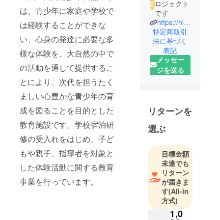
ロジェクト
は、青少年に家庭や学校で
です
https://hidaka.niye.go.jp/
は経験することができな
特定商取引
い、心身の発達に必要な多
法に基づく
表記
様な体験を、大自然の中で
メッセー
の活動を通して提供するこ
ジを送る
とにより、次代を担うたく
ましい心豊かな青少年の育
リターンを
成を図ることを目的とした
教育施設です。学校宿泊研
選ぶ
修の受入れをはじめ、子ど
もや親子、指導者を対象と
目標金額
未達でも
した体験活動に関する教育
リターン
事業を行っています。
が届きま
す
(All-in
方式)
1,0