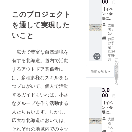
00
円
【イベ
このプロジェクト
ント会
場にお
を通して実現した
名前を
支援
掲示・
者：
お礼の
いこと
2人
メッ
お届
セー
け予
ジ】 感
定：
広大で豊富な自然環境を
謝の気
2024
年09
持ちを
こ
月
有する北海道。道内で活動
込め
の
リ
て、お
タ
するアウトドア関係者に
ー
礼の
ン
詳細を見る
を
メッ
選
は、多種多様なスキルをも
択
セージ
す
る
と寄付
つプロがいて、個人で活動
3,0
金受領
書をお
するガイドもいれば、小さ
00
円
送りし
なグループを作り活動する
【イベ
ます。
ント会
イベン
人たちもいます。しかし、
場にお
ト当
名前を
日、会
支援
広大な北海道においては、
掲示・
場にお
者：
お礼の
名前を
4人
それぞれの地域内でのネッ
メッ
掲示さ