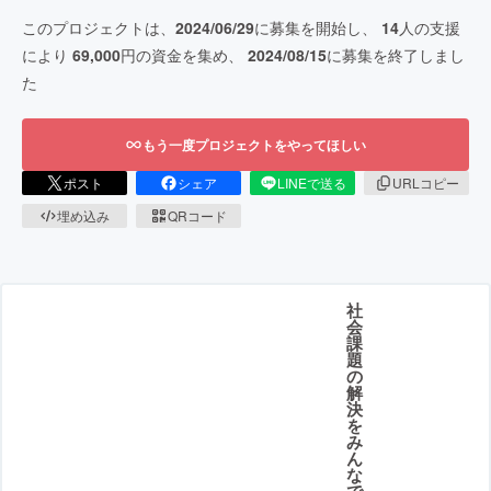
このプロジェクトは、
2024/06/29
に募集を開始し、
14
人の支援
により
69,000
円の資金を集め、
2024/08/15
に募集を終了しまし
た
もう一度プロジェクトをやってほしい
ポスト
シェア
LINEで送る
URLコピー
埋め込み
QRコード
社
会
課
題
の
解
決
を
み
ん
な
で