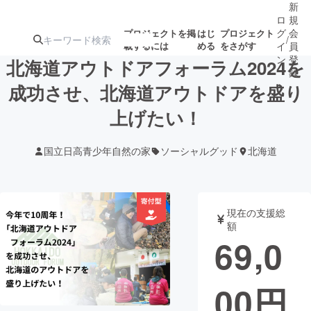
新
ロ
規
グ
会
プロジェクトを掲
はじ
プロジェクト
/
載するには
める
をさがす
イ
員
ン
登
北海道アウトドアフォーラム2024を
録
成功させ、北海道アウトドアを盛り
上げたい！
人気のプロ
注目のリ
注目の新着プロ
募集終了が近いプ
もうすぐ公開
ジェクト
ターン
ジェクト
ロジェクト
されます
国立日高青少年自然の家
ソーシャルグッド
北海道
アート・写真
音楽
現在の支援総
テクノロジー・ガジェット
ゲーム・サ
額
69,0
映像・映画
書籍・雑誌
00
円
ビジネス・起業
チャレンジ