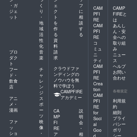
・ガ
く
ェ
フ
CAM
CAMP
ジェ
り
ク
に
PFI
FIREと
ット
・
ト
相
RE
は
地
を
談
CAM
あんし
域
作
す
PFI
ん・安
活
る
る
RE
全への
性
資
コ
取り組
化
料
ミュ
み
プロ
音
請
ニ
ニュー
ダク
楽
求
ティ
ス
ト
CAM
ヘルプ
クラウドファ
フー
チ
PFI
お問い
ンディングの
ド・
ャ
RE
合わせ
ノウハウを無
飲食
レ
Crea
料で学ぼう
店
ン
tion
各種規定
CAMPFIRE
ジ
CAM
アカデミー
アニ
ス
利用規
PFI
メ・
ポ
約
RE
漫画
ー
CA
説
細則
for
ツ
MP
明
プライ
Soci
ファ
映
FI
会
バシー
al
ッ
像
RE
・
ポリ
Goo
ショ
・
ア
相
シー
d