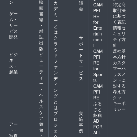
ン
映
カ
談
特定商
CAM
画
デ
会
取引法
PFI
ゲー
書
ミ
に基づ
RE
ム・
籍
ー
く表記
for
サー
・
と
情報セ
Ente
ビス
雑
は
キュリ
rtain
開発
誌
ク
サ
ティ方
men
出
ラ
ポ
針
t
版
ウ
ー
反社基
CAM
ビジ
ビ
ド
ト
本方針
PFI
ネ
ュ
フ
サ
カスタ
RE
ス・
ー
ァ
ー
マーハ
for
起業
テ
ン
ビ
ラスメ
Spor
ィ
デ
ス
ントに
ts
ー
ィ
対する
CAM
・
ン
考え方
PFI
ヘ
グ
クッ
RE
ル
と
キーポ
ふる
ス
は
リシー
さと
ケ
プ
実
納税
ア
ロ
施
AD
アー
舞
ジ
事
FOR
ト・
台
ェ
例
ALL
写真
・
ク