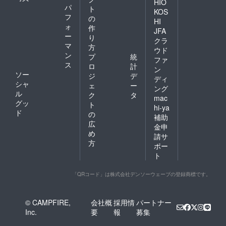
HIO
パ
ト
KOS
フ
の
HI
ォ
作
JFA
ー
り
クラ
マ
方
ウド
ン
プ
統
ファ
ス
ロ
計
ン
ソー
ジ
デ
ディ
シャ
ェ
ー
ング
ル
ク
タ
mac
グッ
ト
hi-ya
ド
の
補助
広
金申
め
請サ
方
ポー
ト
「QRコード」は株式会社デンソーウェーブの登録商標です。
© CAMPFIRE,
会社概
採用情
パートナー
Inc.
要
報
募集