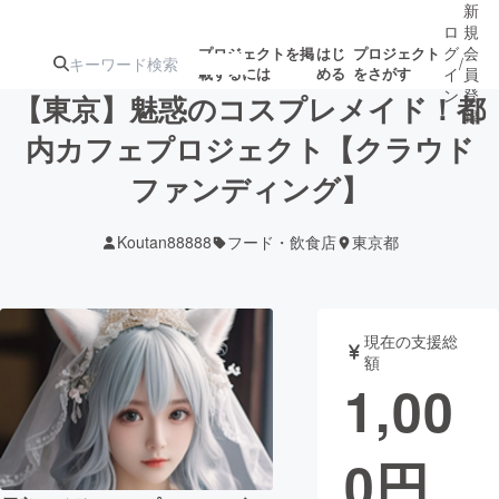
新
ロ
規
グ
会
プロジェクトを掲
はじ
プロジェクト
/
載するには
める
をさがす
イ
員
ン
登
【東京】魅惑のコスプレメイド！都
録
内カフェプロジェクト【クラウド
ファンディング】
人気のプロ
注目のリ
注目の新着プロ
募集終了が近いプ
もうすぐ公開
ジェクト
ターン
ジェクト
ロジェクト
されます
Koutan88888
フード・飲食店
東京都
アート・写真
音楽
現在の支援総
テクノロジー・ガジェット
ゲーム・サ
額
1,00
映像・映画
書籍・雑誌
0
円
ビジネス・起業
チャレンジ