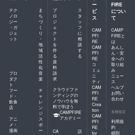
ー
FIRE
テク
ま
プ
ス
ビ
につい
ノロ
ち
ロ
タ
ス
て
ジー
づ
ジ
ッ
・ガ
く
ェ
フ
CAM
CAMP
ジェ
り
ク
に
PFI
FIREと
ット
・
ト
相
RE
は
地
を
談
CAM
あんし
域
作
す
PFI
ん・安
活
る
る
RE
全への
性
資
コ
取り組
化
料
ミュ
み
プロ
音
請
ニ
ニュー
ダク
楽
求
ティ
ス
ト
CAM
ヘルプ
クラウドファ
フー
チ
PFI
お問い
ンディングの
ド・
ャ
RE
合わせ
ノウハウを無
飲食
レ
Crea
料で学ぼう
店
ン
tion
各種規定
CAMPFIRE
ジ
CAM
アカデミー
アニ
ス
利用規
PFI
メ・
ポ
約
RE
漫画
ー
CA
説
細則
for