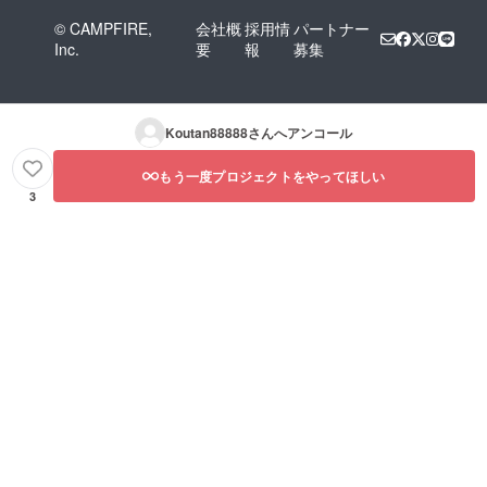
© CAMPFIRE,
会社概
採用情
パートナー
Inc.
要
報
募集
Koutan88888
さんへアンコール
もう一度プロジェクトをやってほしい
3