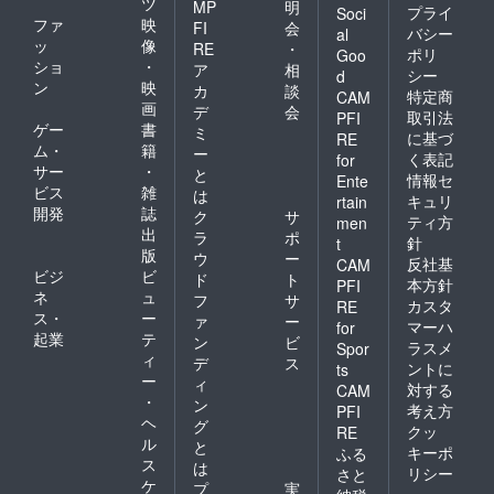
ツ
MP
明
プライ
Soci
ファ
映
FI
会
バシー
al
ッ
像
RE
・
ポリ
Goo
ショ
・
ア
相
シー
d
ン
映
カ
談
特定商
CAM
画
デ
会
取引法
PFI
ゲー
書
ミ
に基づ
RE
ム・
籍
ー
く表記
for
サー
・
と
情報セ
Ente
ビス
雑
は
キュリ
rtain
開発
誌
ク
サ
ティ方
men
出
ラ
ポ
針
t
版
ウ
ー
反社基
CAM
ビジ
ビ
ド
ト
本方針
PFI
ネ
ュ
フ
サ
カスタ
RE
ス・
ー
ァ
ー
マーハ
for
起業
テ
ン
ビ
ラスメ
Spor
ィ
デ
ス
ントに
ts
ー
ィ
対する
CAM
・
ン
考え方
PFI
ヘ
グ
クッ
RE
ル
と
キーポ
ふる
ス
は
リシー
さと
ケ
プ
実