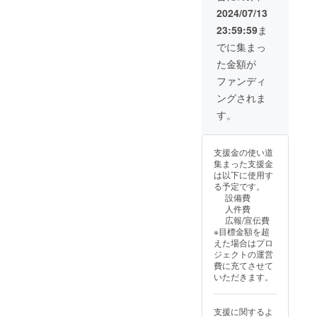
2024/07/13
23:59:59
ま
でに集まっ
た金額が
ファンディ
ングされま
す。
支援金の使い道
集まった支援金
は以下に使用す
る予定です。
設備費
人件費
広報/宣伝費
※目標金額を超
えた場合はプロ
ジェクトの運営
費に充てさせて
いただきます。
支援に関するよ