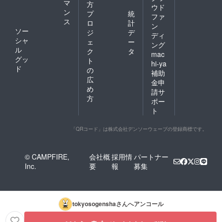
マ
方
ウド
ン
プ
統
ファ
ス
ロ
計
ン
ソー
ジ
デ
ディ
シャ
ェ
ー
ング
ル
ク
タ
mac
グッ
ト
hi-ya
ド
の
補助
広
金申
め
請サ
方
ポー
ト
「QRコード」は株式会社デンソーウェーブの登録商標です。
© CAMPFIRE,
会社概
採用情
パートナー
Inc.
要
報
募集
tokyosogensha
さんへアンコール