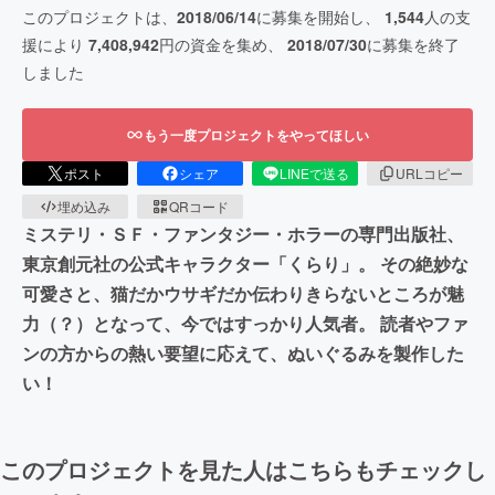
このプロジェクトは、
2018/06/14
に募集を開始し、
1,544
人の支
援により
7,408,942
円の資金を集め、
2018/07/30
に募集を終了
しました
もう一度プロジェクトをやってほしい
ポスト
シェア
LINEで送る
URLコピー
埋め込み
QRコード
ミステリ・ＳＦ・ファンタジー・ホラーの専門出版社、
東京創元社の公式キャラクター「くらり」。 その絶妙な
可愛さと、猫だかウサギだか伝わりきらないところが魅
力（？）となって、今ではすっかり人気者。 読者やファ
ンの方からの熱い要望に応えて、ぬいぐるみを製作した
い！
このプロジェクトを見た人はこちらもチェックし