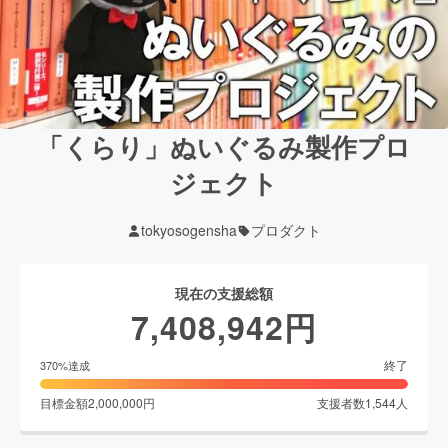
「くらり」ぬいぐるみ製作プロ
ジェクト
tokyosogensha
プロダクト
現在の支援総額
7,408,942
円
終了
370
%達成
目標金額
2,000,000
円
支援者数
1,544
人