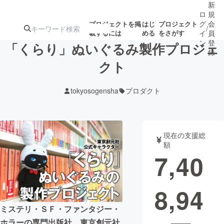
新
ロ
規
グ
会
プロジェクトを掲
はじ
プロジェクト
/
載するには
める
をさがす
イ
員
ン
登
「くらり」ぬいぐるみ製作プロジェ
録
クト
人気のプロ
注目のリ
注目の新着プロ
募集終了が近いプ
もうすぐ公開
tokyosogensha
プロダクト
ジェクト
ターン
ジェクト
ロジェクト
されます
アート・写真
音楽
現在の支援総
額
7,40
テクノロジー・ガジェット
ゲーム・サ
8,94
映像・映画
書籍・雑誌
ミステリ・ＳＦ・ファンタジー・
ビジネス・起業
チャレンジ
ホラーの専門出版社、東京創元社