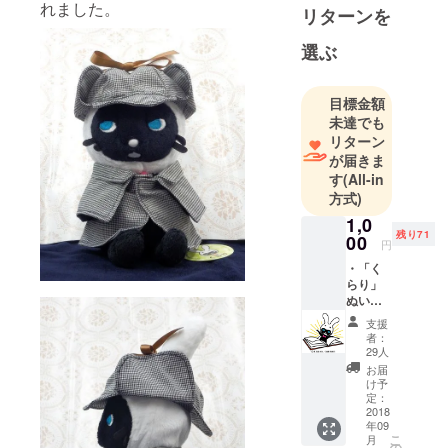
れました。
リターンを
選ぶ
目標金額
未達でも
リターン
が届きま
す
(All-in
方式)
1,0
残り71
00
円
・「く
らり」
ぬいぐ
るみお
支援
渡し
者：
会：
29人
1,000円
お届
（限定
け予
100）
定：
日時：9
2018
年09
月13日
こ
月
（木）
の