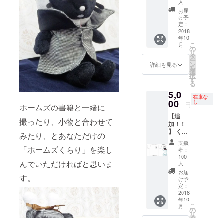
カード
人
１枚
お届
（クラ
け予
ウド
定：
2018
ファン
年10
ディン
こ
月
グ限定
の
リ
／シリ
タ
ー
アルナ
ン
詳細を見る
を
ンバー
選
択
入り）
す
る
くらり
5,0
Ｔシャ
在庫な
00
ツ１枚
し
円
ホームズの書籍と一緒に
（サイ
【追
ズ選択
撮ったり、小物と合わせて
加！！
可能／
】 くら
クラウ
みたり、とあなただけの
りぬい
ドファ
支援
ぐるみ
「ホームズくらり」を楽し
ンディ
者：
（１
ング限
100
んでいただければと思いま
体） サ
人
定）※プ
ンクス
ルダウ
お届
す。
カード
け予
ンにて
１枚
定：
サイズ
2018
（クラ
を選択
年10
ウド
くださ
こ
月
ファン
の
い ス
リ
ディン
タ