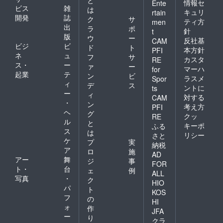
情報セ
Ente
ビス
雑
は
キュリ
rtain
開発
誌
ク
サ
ティ方
men
出
ラ
ポ
針
t
版
ウ
ー
反社基
CAM
ビジ
ビ
ド
ト
本方針
PFI
ネ
ュ
フ
サ
カスタ
RE
ス・
ー
ァ
ー
マーハ
for
起業
テ
ン
ビ
ラスメ
Spor
ィ
デ
ス
ントに
ts
ー
ィ
対する
CAM
・
ン
考え方
PFI
ヘ
グ
クッ
RE
ル
と
キーポ
ふる
ス
は
リシー
さと
ケ
プ
実
納税
ア
ロ
施
AD
アー
舞
ジ
事
FOR
ト・
台
ェ
例
ALL
写真
・
ク
HIO
パ
ト
KOS
フ
の
HI
ォ
作
JFA
ー
り
クラ