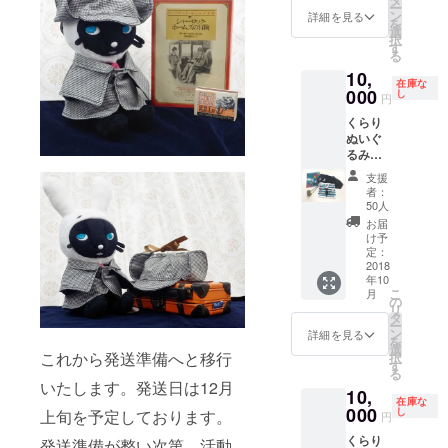
テッ
ー
グ限定
ン
詳細を見る
カー１
を
／シリ
選
枚
択
アルナ
す
る
ンバー
10,
入り）
在庫な
000
くらり
し
円
Ｔシャ
くらり
ツ１枚
ぬいぐ
（サイ
るみ
ズ選択
（１
可能／
支援
体） サ
クラウ
者：
ンクス
ドファ
50人
カード
ンディ
お届
１枚
ング限
け予
（クラ
定：
定）※プ
ウド
2018
ルダウ
年10
ファン
ンにて
こ
月
ディン
の
サイズ
リ
グ限定
タ
を選択
ー
／シリ
ン
くださ
詳細を見る
を
アルナ
選
い ス
これから発送準備へと移行
択
ンバー
す
テッ
る
入り）
カー１
いたします。発送日は12月
10,
くらり
枚 ※も
在庫な
Ｔシャ
000
し
上旬を予定しております。
う一つ
円
ツ１枚
の5000
くらり
（サイ
発送準備が整い次第、活動
円Tシャ