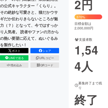
2
円
の公式キャラクター「くらり」。
まちづくり・地域活性化
その絶妙な可愛さと、猫だかウサ
370%
ギだか伝わりきらないところが魅
目標金額は
CAMPFIRE for Social Good
CAMPFIRE Creation
力（？）となって、今ではすっか
2,000,000円
CAMPFIREふるさと納税
machi-ya
コミュニティ
り人気者。 読者やファンの方から
の熱い要望に応えて、ぬいぐるみ
支援者数
1,54
を製作したい！
ポスト
シェア
LINEで送る
URLコピー
4
人
埋め込み
QRコード
募集終了まで残
り
終了