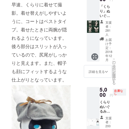
早速、くらりに着せて撮
「くら
り」ぬ
影。着せ替えがしやすいよ
いぐる
み専用
うに、コートはベストタイ
支援
「ホー
者：
プ。着せたときに両腕が隠
ムズ衣
281
装」
人
れるようになっています。
※「ホー
お届
ムズ衣
け予
後ろ部分はスリットが入っ
装」の
定：
2018
みで
ているので、尻尾がしっか
年12
す。
こ
月
「くら
の
りと見えます。また、帽子
リ
り」ぬ
タ
ー
も顔にフィットするような
いぐる
ン
詳細を見る
を
みは別
選
択
仕上がりとなっています。
売りと
す
る
なりま
5,0
す。
在庫な
00
し
円
くらり
ぬいぐ
るみ
（１
支援
体） サ
者：
ンクス
200