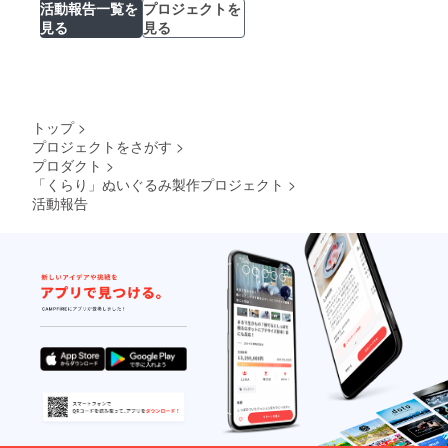
活動報告一覧を
プロジェクトを
制作開
始、発
見る
見る
送は後
日とな
りま
す。
トップ
>
プロジェクトをさがす
>
プロダクト
>
「くらり」ぬいぐるみ製作プロジェクト
>
活動報告