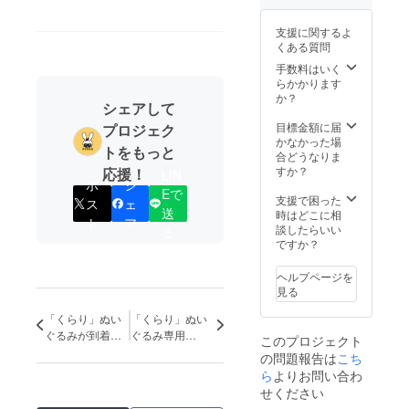
10,000
くださ
円コー
い ス
支援に関するよ
スと中
テッ
くある質問
身は同
カー１
じで
枚 マス
手数料はいく
す。
キング
らかかります
テープ
か？
シェアして
２種
コット
目標金額に届
プロジェク
ンバッ
かなかった場
トをもっと
グ１つ
合どうなりま
ブック
すか？
応援！
LIN
カバー
ポ
シ
Eで
２種 ク
支援で困った
ス
ェ
送
リア
時はどこに相
ト
ア
ファイ
談したらいい
る
ル１枚
ですか？
缶バッ
ジ６種
ヘルプページを
（新作
見る
４種・
既存２
「くらり」ぬい
「くらり」ぬい
種） ※
ぐるみが到着さ
ぐるみ専用
このプロジェクト
メガサ
れていない皆さ
「ホームズ衣
の問題報告は
こち
イズぬ
まへ
装」を発送いた
いぐる
ら
よりお問い合わ
します！
みは達
せください
成後に