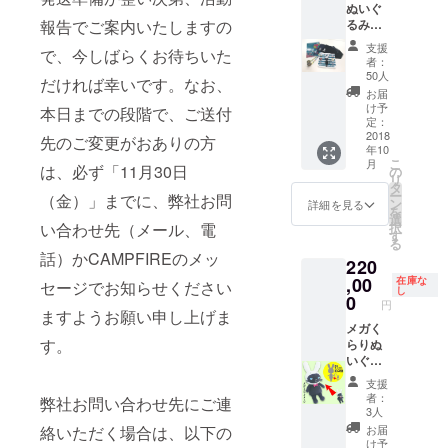
ぬいぐ
ズ選択
ツリ
報告でご案内いたしますの
るみ
可能／
ターン
（１
クラウ
と中身
支援
で、今しばらくお待ちいた
体） サ
ドファ
は同じ
者：
ンクス
ンディ
50人
です。
だければ幸いです。なお、
カード
ング限
お届
１枚
定）※プ
け予
本日までの段階で、ご送付
（クラ
ルダウ
定：
ウド
2018
ンにて
先のご変更がおありの方
年10
ファン
サイズ
こ
月
ディン
は、必ず「11月30日
を選択
の
リ
グ限定
くださ
タ
ー
（金）」までに、弊社お問
／シリ
い ス
ン
詳細を見る
を
アルナ
テッ
選
い合わせ先（メール、電
択
ンバー
カー１
す
る
入り）
枚 マス
話）かCAMPFIREのメッ
220
くらり
キング
Ｔシャ
,00
テープ
在庫な
セージでお知らせください
し
ツ１枚
２種
0
円
（サイ
ますようお願い申し上げま
コット
ズ選択
メガく
ンバッ
す。
可能／
らりぬ
グ１つ
クラウ
いぐる
ブック
ドファ
み（１
カバー
支援
ンディ
体） く
２種 ク
者：
弊社お問い合わせ先にご連
ング限
らりぬ
リア
3人
定）※プ
いぐる
ファイ
絡いただく場合は、以下の
お届
ルダウ
み（１
ル１枚
け予