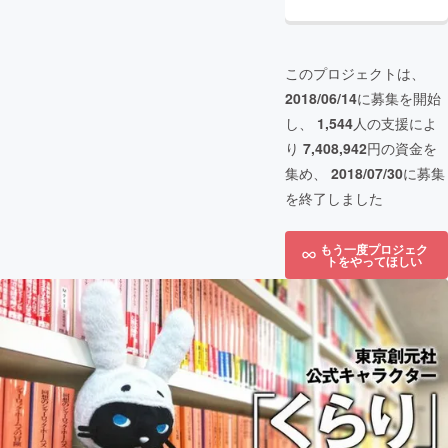
このプロジェクトは、
2018/06/14
に募集を開始
し、
1,544
人の支援によ
り
7,408,942
円の資金を
集め、
2018/07/30
に募集
を終了しました
もう一度プロジェク
トをやってほしい