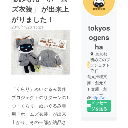
ズ衣装」 が出来上
がりました！
tokyos
2018/11/26 15:21
ogens
ha
東京都
初めてのプ
ロジェクト
です
創元推理文
庫・創元Ｓ
「くらり」ぬいぐるみ製作
Ｆ文庫・創
元ライブラ
プロジェクトのリターンの1
http://www.tsogen.co.jp/
リなどを刊
メッセー
つ「くらり」ぬいぐるみ専
行している
ジを送る
用「ホームズ衣装」が出来
出版社・東
京創元社で
上がり、その一部が納品さ
す。