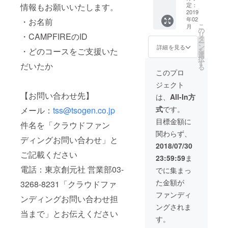
ンにて
体） サ
缶バッ
定：
情報もお願いいたします。
サイズ
ンクス
2019
ジ６種
年02
・お名前
を選択
カード
（新作
こ
月
くださ
１枚
４種・
の
リ
・CAMPFIREのID
い ス
（クラ
既存２
タ
ー
テッ
ウド
種）
ン
詳細を見る
・どのコースをご支援いた
を
カー１
ファン
選
択
枚 マス
ディン
す
だいたか
る
キング
グ限定
このプロ
テープ
／シリ
ジェクト
２種
アルナ
コット
ンバー
【お問い合わせ先】
は、
All-In方
ンバッ
入り）
式
です。
メール：
tss@tsogen.co.jp
グ１つ
くらり
ブック
Ｔシャ
目標金額に
件名を「クラウドファン
カバー
ツ１枚
関わらず、
２種 ク
（サイ
ディングお問い合わせ」と
リア
ズ選択
2018/07/30
ファイ
可能／
ご記載ください
23:59:59
ま
ル１枚
クラウ
缶バッ
ドファ
電話：東京創元社 営業部03-
でに集まっ
ジ６種
ンディ
た金額が
3268-8231「クラウドファ
（新作
ング限
４種・
定）※プ
ファンディ
ンディングお問い合わせ担
既存２
ルダウ
ングされま
種） ※
ンにて
当まで」とお伝えください
もうひ
サイズ
す。
とつの
を選択