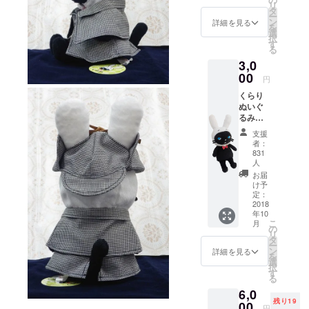
リ
16時～
タ
ー
19時
ン
詳細を見る
を
（閉場
選
択
19時
す
る
半） 場
3,0
所：東
京（飯
00
円
田橋・
くらり
神楽坂
ぬいぐ
周辺）
るみ
（１
支援
体） サ
者：
ンクス
831
カード
人
１枚
お届
（クラ
け予
ウド
定：
2018
ファン
年10
ディン
こ
月
グ限定
の
リ
／シリ
タ
ー
アルナ
ン
詳細を見る
を
ンバー
選
択
入り）
す
る
6,0
残り19
00
円