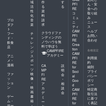
域
作
す
PFI
ん・安
活
る
る
RE
全への
性
資
コ
取り組
化
料
ミュ
み
プロ
音
請
ニ
ニュー
ダク
楽
求
ティ
ス
ト
CAM
ヘルプ
クラウドファ
フー
チ
PFI
お問い
ンディングの
ド・
ャ
RE
合わせ
ノウハウを無
飲食
レ
Crea
料で学ぼう
店
ン
tion
各種規定
CAMPFIRE
ジ
CAM
アカデミー
アニ
ス
利用規
PFI
メ・
ポ
約
RE
漫画
ー
CA
説
細則
for
ツ
MP
明
プライ
Soci
ファ
映
FI
会
バシー
al
ッ
像
RE
・
ポリ
Goo
ショ
・
ア
相
シー
d
ン
映
カ
談
特定商
CAM
画
デ
会
取引法
PFI
ゲー
書
ミ
に基づ
RE
ム・
籍
ー
く表記
for
サー
・
と