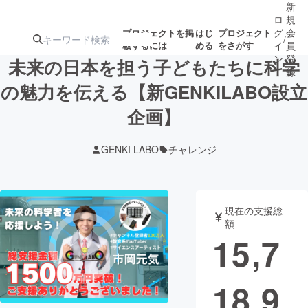
新
ロ
規
グ
会
プロジェクトを掲
はじ
プロジェクト
/
載するには
める
をさがす
イ
員
ン
登
未来の日本を担う子どもたちに科学
録
の魅力を伝える【新GENKILABO設立
企画】
人気のプロ
注目のリ
注目の新着プロ
募集終了が近いプ
もうすぐ公開
ジェクト
ターン
ジェクト
ロジェクト
されます
GENKI LABO
チャレンジ
アート・写真
音楽
現在の支援総
テクノロジー・ガジェット
ゲーム・サ
額
15,7
映像・映画
書籍・雑誌
18,9
ビジネス・起業
チャレンジ