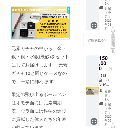
同じ種
2月9日
ど… コ
元素入
ドファ
3人
類の
(日)
レク
り50
ンディ
お届
カード
10:00~
ション
種 錬
ングの
け予
でもそ
6時間程
ケース
金術Ver
定：
みの販
れぞれ
度を予
付きで
限定5種
2025
売とな
異なり
年03
定 ※こ
そのま
のみ
りま
ます。
こ
月
ちらの
ま飾れ
だった
の
す。 限
リ
リター
ます。
元素標
タ
定100枚
ー
ンは新
注目は
本です
ン
です
詳細を見る
を
しいラ
10種類
が、ラ
選
が、実
択
元素ガチャの中から、金・
ボで予
の原
イン
す
際には
る
定して
石！ど
ナップ
購入数
銀・銅・水銀(辰砂)をセット
150
おりま
れも元
を変え
分のみ
すが、
気先生
て再登
,00
の限定
にしてお届けします。 元素
設備が
が動画
場しま
0
制作と
円
間に合
内で
した！
なりま
ガチャ10と同じケースなの
わない
ゲット
錬金術
【18
す。
場合、
したも
実験Ver
金 ベ
で、一緒に飾れ ます！
(例)30
現在の
ので
として
ンゼン
枚販売
ラボで
す。
約0.1g
アップ
の場
支援
限定の飛び出るボールペン
行われ
GENKI
の金の
ルピン
合 エ
者：
る場合
LABO
玉が
バッ
ディ
1人
はオモテ面には元素周期
もござ
の宝石
入って
ジ】 18
ション
お届
いま
トレ
いま
金で作
は〇/30
け予
表、ウラ面には科学の進歩
す。予
ジャー
す。ま
られ
定：
※エディ
めご了
動画が
た、
た、
2025
ション
に貢献した偉人たちの年表
年05
承くだ
好きな
「水銀
GENKI
ナン
こ
月
さい。
らぜひ
から金
LABO
の
が載っています。
バーは