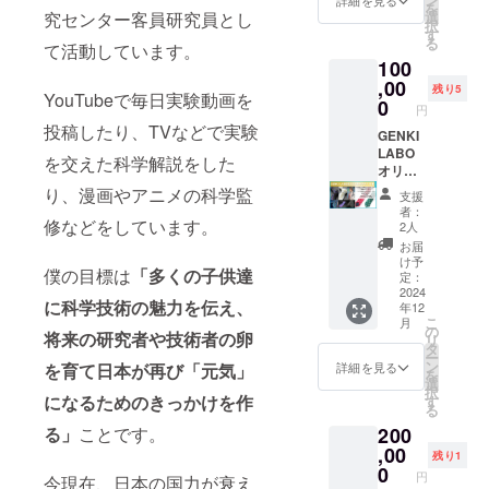
着丈
を
す！ 弊
項：ご
究センター客員研究員とし
選
104/袖
択
社で編
相談内
す
丈57 3L
る
て活動しています。
集して1
容を大
サイ
100
本の動
まかに
ズ 肩
画とし
,00
ご記入
残り5
幅44/胸
YouTubeで毎日実験動画を
て投稿
くださ
0
囲120/
円
しま
い。
着丈
投稿したり、TVなどで実験
す。 元
GENKI
106/袖
気先生
LABO
を交えた科学解説をした
丈58
も実験
オリジ
を見せ
ナルネ
り、漫画やアニメの科学監
支援
てくれ
クタイ
者：
るか
11種
修などをしています。
2人
も？ 日
セット
お届
時：
GENKI
け予
僕の目標は
「多くの子供達
2025年
LABO
定：
1月12
で過去
2024
に科学技術の魅力を伝え、
年12
日
作って
こ
月
14:00~
きたネ
の
将来の研究者や技術者の卵
リ
16:00(
クタイ
タ
ー
予定) ※
を11種
ン
を育て日本が再び「元気」
詳細を見る
を
こちら
類セッ
選
択
のリ
トでお
になるためのきっかけを作
す
る
ターン
届けし
る」
ことです。
200
は新し
ます。
いラボ
現在販
,00
残り1
で予定
売中の
0
円
今現在、日本の国力が衰え
してお
もの