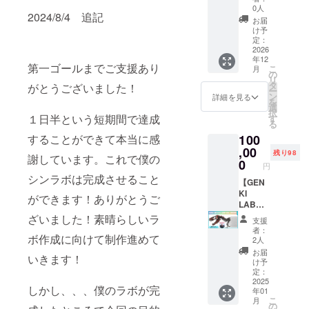
現時点
1.5cm×
フは元
錬金術
0人
2024/8/4 追記
では含
1.7cm ※
気先生
実験に
お届
まれて
開発中
のト
関する
け予
おりま
の商品
レード
動画内
定：
せん。
です。
マーク
で、大
2026
年12
【元素
のベン
きくお
第一ゴールまでご支援あり
こ
月
内訳】
ゼン環
名前掲
の
リ
H[エチ
と、
載、元
タ
がとうございました！
ー
オピア
ニュー
気先生
ン
詳細を見る
を
ンオ
トンの
が動画
選
択
パール]
リンゴ
内で読
１日半という短期間で達成
す
る
Li[リチ
を掛け
み上げ
することができて本当に感
100
ア雲母]
合わせ
させて
Be C(ダ
たベン
いただ
,00
残り98
謝しています。これで僕の
イヤモ
ゼン
きま
0
円
ンド)
アップ
す。 世
シンラボは完成させること
F[フ
ルを採
界初の
【GEN
ローラ
用しま
錬金術
KI
ができます！ありがとうご
イト]
した。
達成を
LABO×
Ne
サイ
目指す
安部祐
ざいました！素晴らしいラ
支援
Na[岩
ズ：
実験動
一朗さ
者：
ボ作成に向けて制作進めて
塩] Mg
1.5cm×
画にご
ん初コ
2人
Al Si S
1.7cm ※
協力く
ラボ】
お届
いきます！
Cl[塩化
開発中
ださ
直筆サ
け予
ビニル]
の商品
い！ ※
イン・
定：
Ca Sc
です
備考欄
エディ
2025
しかし、、、僕のラボが完
年01
Ti V Cr
に掲載
ション
こ
月
Mn
希望の
ナン
の