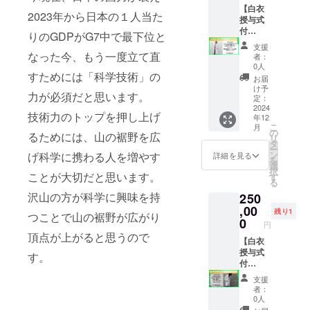
ります
も、数
【白衣
2023年から日本の１人当た
が、設
年前に
授与式
備が間
売り切
付
りのGDPがG7中で最下位と
に合わ
れたあ
き！】
支援
ない場
の柄も
元気先
なった今、もう一度立て直
者：
合、現
入って
生が
0人
すためには「科学技術」の
在のラ
る！ さ
使って
お届
ボで行
らに未
いた白
け予
力が必須だと思います。
われる
発売の
衣～オ
定：
場合も
サンプ
リジナ
2024
技術力のトップを押し上げ
年12
ござい
ル品も1
ル1～
こ
月
ます。
本お付
オリジ
の
るためには、山の裾野を広
リ
予めご
けしま
ナルの
タ
ー
了承く
す。 ＜
白衣を
ン
げ科学に携わる人を増やす
詳細を見る
を
ださ
内容＞
作ろう
選
択
い。 ※
・周期
と思っ
ことが大切だと思います。
す
る
応募者
表グ
ていた
沢山の方が科学に興味を持
250
多数の
リーン
夢が、
場合、
・周期
上野屋
,00
残り1
つことで山の裾野が広がり
同時刻
表ピン
さんと
0
円
に順番
ク ・ベ
くられ
頂点が上がると思うので
に実験
ンゼン
先生の
【白衣
を披露
柄ver1.
ご協力
授与式
す。
してい
パープ
により
付
ただき
ル ・ベ
叶いま
き！】
支援
ます。
ンゼン
した。
元気先
者：
※集合時
柄ver1.
使用済
生が
0人
間・解
ホワイ
みのた
使って