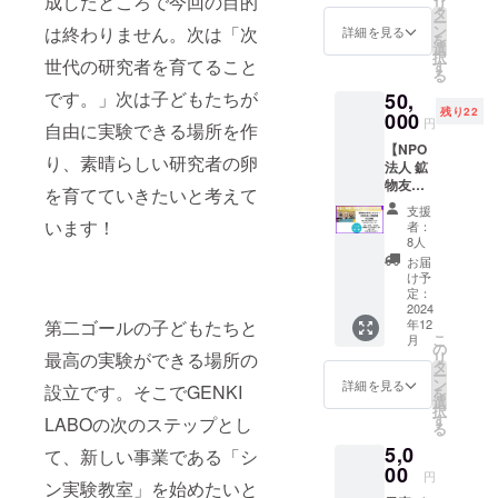
成したところで今回の目的
リ
Fe[鉄隕
お名
バー付
タ
ー
石] Ni
前、法
き限定
ン
は終わりません。次は「次
詳細を見る
を
Cu Zn
人名を
版画 生
選
択
Ge
ご記入
物×宝石
世代の研究者を育てること
す
る
As[鶏冠
くださ
をテー
です。」次は子どもたちが
50,
石] Y Zr
い。ご
マに作
残り22
Mo Ag
記載が
品制作
000
円
自由に実験できる場所を作
Cd[カド
ない場
を行う
【NPO
ミウム
合は、
画家 安
り、素晴らしい研究者の卵
法人 鉱
ガラス]
お名前
部祐一
物友の
In Sn
を掲載
朗さん
を育てていきたいと考えて
会様ご
Sb[輝安
させて
が特別
支援
協力】
鉱] Te
いただ
に書き
います！
者：
元気先
Pr Nd
きま
下ろし
8人
生との
Sm Gd
す。 ※
てくだ
お届
鉱物採
Ho Er
動画公
さいま
け予
掘ツ
Tm Yb
開まで1
した！
定：
アーが
2024
Hf Ta W
年以上
今回
第二ゴールの子どもたちと
年12
実現し
Re Pt
かかる
は、元
こ
月
まし
Au
見込み
気先生
の
最高の実験ができる場所の
リ
た！ 元
Hg(辰
です。
と安部
タ
ー
気先生
砂) Pb
さんが
ン
詳細を見る
設立です。そこでGENKI
を
と一緒
Bi
一緒に
選
択
に琥珀
行った
す
LABOの次のステップとし
る
や葉っ
カナダ
5,0
ぱの化
て、新しい事業である「シ
のロイ
石を探
00
ヤル・
円
ン実験教室」を始めたいと
しに行
ティレ