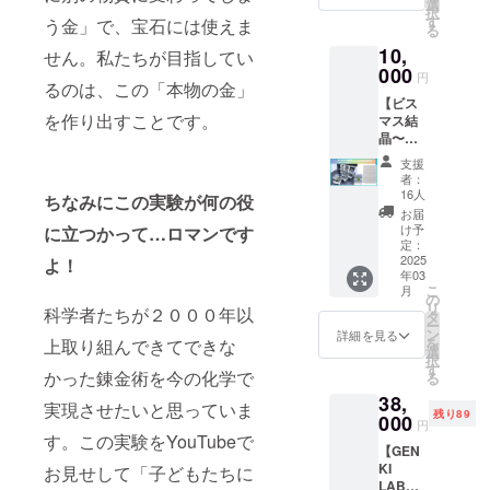
素ガ
コンセ
選
ご参加
択
チャの
プト
す
くださ
う金」で、宝石には使えま
る
中か
に、本
い。 ※
10,
ら、
せん。私たちが目指してい
物の鉱
当日の
金・
000
石と宝
講義室
円
るのは、この「本物の金」
銀・
石が付
のご案
【ビス
銅・水
属し、
内など
を作り出すことです。
マス結
銀(辰砂)
安倍祐
はメー
晶〜
をセッ
一郎さ
ルで送
キュー
トにし
んの
信いた
支援
ブ封
てお届
「生物×
しま
者：
入〜】
けしま
宝石」
16人
す。 ※
ちなみにこの実験が何の役
元気先
す。 元
デザイ
講義は1
お届
生が動
素ガ
ンと元
け予
に立つかって…ロマンです
時間程
画で
チャ10
定：
気先生
度の予
作った
2025
よ！
と同じ
の愛猫
定で
年03
ビスマ
ケース
シナモ
す。
こ
月
スをレ
なの
の
ンが描
リ
科学者たちが２０００年以
ジンの
で、一
タ
かれて
ー
キュー
緒に飾
ン
いま
詳細を見る
を
上取り組んできてできな
ブにし
れま
選
す。 環
択
まし
す！ 限
す
境に配
かった錬金術を今の化学で
る
た！ そ
定の飛
慮した
38,
して、
び出る
リサイ
実現させたいと思っていま
残り89
ビスマ
000
ボール
クル
円
スの元
ペンは
す。この実験をYouTubeで
PVC素
【GEN
素記号
オモテ
材を使
KI
お見せして「子どもたちに
や原子
面には
用し、
LABO×
量を周