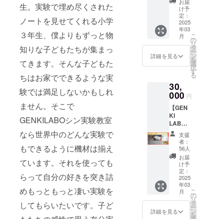
定記念
ZViSvI?
お届
分けは
イトの
生。実験で埋め尽くされた
ネクタ
け予
feature
人数状
原石も
イ＋限
定：
=share
況を見
ノートを見せてくれる小学
セット
2025
定記念
d ラン
て決め
になっ
年03
ver.飛び
ダム10
３年生、僕よりもずっと物
させて
ていま
こ
月
出る周
の
種セッ
いただ
す！ 本
リ
期表
タ
知りな子どもたちが集まっ
トでお
きま
物の宝
ー
ボール
ン
詳細を見る
届けし
す。 午
石と版
を
てきます。そんな子どもた
ペン
選
ます。
前午後
画を一
択
GENKI
す
（10種
どちら
緒にお
る
ちはお家でできるような実
LABO
類別の
かしか
楽しみ
30,
オンラ
ものが
参加で
くださ
験では満足しないかもしれ
000
イン
入って
円
きない
い。 こ
ショッ
いま
ません。そこで
場合、
ちらの
【GEN
プでも
す。）
ご相談
版画
KI
人気の
GENKILABOシン実験教室
※ケース
くださ
は、
LABO
高い2商
に入っ
い。 保
GENKI
研究員
なら世界中のどんな実験で
品を、
た状態
支援
険加入
LABO
完全
クラウ
者：
で届き
あり(追
クラウ
セッ
もできるように機材は揃え
ドファ
56人
ます。
加費用
ドファ
ト】ロ
ンディ
お届
※写真以
は発生
ンディ
ています。それを使っても
ゴ入り
ング限
け予
外の元
しませ
ングの
白衣＋
定：
定デザ
素が含
ん) 天候
らって自分の好きを突き詰
みの販
限定記
2025
インで
まれる
による
売とな
年03
念ネク
お届け
めもっともっと凄い実験を
場合も
対応の
こ
りま
月
タイ＋
の
しま
ありま
変更に
リ
す。 限
限定記
タ
す！ ・
してもらいたいです。子ど
す。 ※
ついて
ー
定100枚
念ver.飛
ン
限定記
詳細を見る
完全ラ
大雨、
を
です
び出る
選