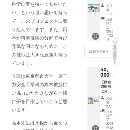
元素周
レア度
科学に夢を持ってもらいた
安部祐
期表風
期表、
設定や
支援
一朗さ
に刻印
ウラ面
シリア
者：
い」という強い思いを持っ
ん初コ
しまし
には科
11人
ルナン
ラボ】
た。 す
学の進
バー入
お届
て、このプロジェクトに取
直筆サ
べて元
歩に貢
け予
りで収
イン・
気先生
定：
献した
り組んでいます。また、日
集価値
エディ
2025
の手作
偉人た
も高め
年02
ション
り！そ
本が科学技術の分野で再び
ちの年
ていま
こ
月
ナン
のた
の
表が
す。 裏
リ
元気な国になるために、こ
バー付
め、欠
タ
載って
面には
ー
き限定
けや気
ン
いま
詳細を見る
元気先
を
の挑戦は大きな意義を持っ
版画 生
泡など
選
す。 年
生によ
択
物×宝石
がある
す
表の最
る宝石
ています。
る
をテー
場合が
後には
の解説
50,
マに作
ありま
受け
付きで
品制作
000
す。 サ
取って
学習に
今回は東京都市大学 原子
円
を行う
イズ：
くれた
も最適
【錬金
画家 安
6cm×6
力安全工学科の高木教授に
皆さん
です。
術動画
部祐一
cm×6c
の名前
現在の
にお名
朗さん
ご協力いただきながら一緒
m
を記入
クラウ
前掲載
が特別
できる
ドファ
支援
に夢を目指していこうと思
(小)】
に書き
欄もあ
者：
ンディ
錬金術
下ろし
2人
りま
ングで
います。
実験に
てくだ
す！
お届
は好み
関する
さいま
け予
のカー
動画内
した！
定：
ドを選
高木先生は水銀から金をつ
でお名
2026
今回
べます
年12
前掲載
は、元