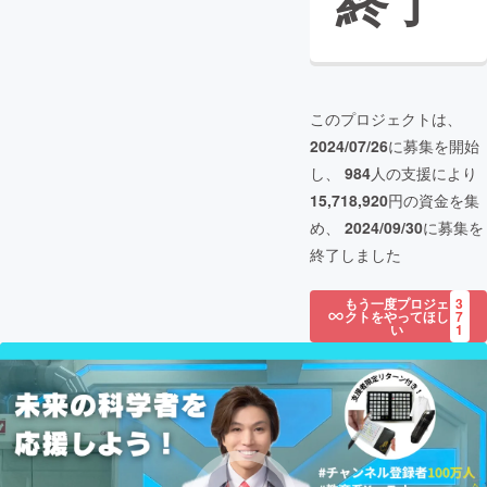
終了
このプロジェクトは、
2024/07/26
に募集を開始
し、
984
人の支援により
15,718,920
円の資金を集
め、
2024/09/30
に募集を
終了しました
もう一度プロジェ
3
クトをやってほし
7
い
1