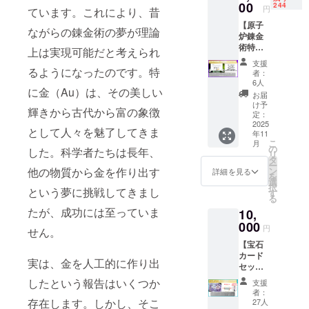
部原子
00
244
ト。2024年3
円
ています。これにより、昔
力安全
月に
【原子
工学科
ながらの錬金術の夢が理論
炉錬金
の高木
はチャンネ
術特別
直行教
上は実現可能だと考えられ
ル登録者数
講義】
授によ
支援
100万人を突
GENKI
るようになったのです。特
る、原
者：
LABO
子炉錬
6人
破した。
に金（Au）は、その美しい
錬金術
金術の
お届
科学の面白
プロ
特別講
け予
輝きから古代から富の象徴
ジェク
さを多くの
義で
定：
トにつ
2025
す。 ※
人に知って
として人々を魅了してきま
年11
いて学
限定動
こ
月
もらうため
べる！
画の
の
した。科学者たちは長年、
リ
東京都
URLを
タ
にTVや舞台
ー
市大学
お送り
他の物質から金を作り出す
ン
詳細を見る
での実験・
を
大学院
しま
選
択
という夢に挑戦してきまし
監修をする
共同原
す。 ※
す
る
子力専
講義は1
ほか、 サイ
たが、成功には至っていま
10,
攻/工学
時間程
エンスライ
部原子
000
度の予
円
せん。
力安全
ブや実験教
定です
【宝石
工学科
室を全国各
カード
の高木
実は、金を人工的に作り出
地で開催し
セッ
直行教
ト】選
授によ
したという報告はいくつか
ていること
支援
べる宝
る、原
者：
が評価さ
石カー
子炉錬
存在します。しかし、そこ
27人