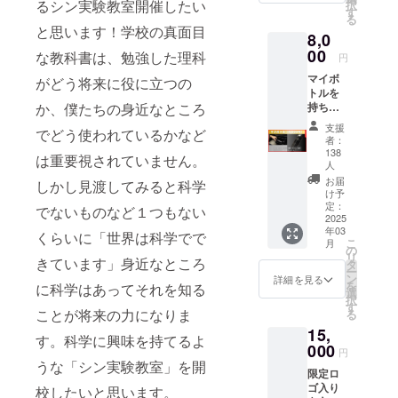
なデザ
るシン実験教室開催したい
が、化
択
合、駅
付き 送
クタイ
す
見返せます。
インで
合物の
る
に集合
料込み
・限定
※ZOOMのURLを
す。 ・
と思います！学校の真面目
場合も
の場合
詳しく
8,0
記念ver.
別途送付いたし
限定記
ありま
保護者1
は動画
00
飛び出
な教科書は、勉強した理科
ます。 ※一人で
念ver.飛
円
す。 ※
名、車
で
る周期
参加するのが不
び出る
鉛など
にて現
チェッ
マイボ
がどう将来に役に立つの
表ボー
安な方は、親御
ペン 科
有害な
地にい
ク！
トルを
ルペン
さん一名まで同
学好き
ものも
らっ
か、僕たちの身近なところ
https://
持ち歩
・シリ
伴で入室可能で
には絶
ありま
しゃる
youtu.b
こう！
アルナ
す。
対に刺
支援
すので
でどう使われているかなど
場合、
e/vTLK-
環境に
ンバー
者：
さる！
ケース
保護者2
glSG5Q
やさし
付き
138
引っ張
は重要視されていません。
からは
名まで
い選
人
GENKI
ると元
取り出
付き添
択 元
LABO
お届
しかし見渡してみると科学
素周期
さない
い可能
素周期
け予
会員証
表が飛
よう
です。
表マイ
定：
でないものなど１つもない
白衣サ
び出る
に、小
備考欄
2025
ボト
イズ 男
ペン
さな子
年03
記載事
ル
くらいに「世界は科学でで
性 Sサ
を、ク
こ
月
どもが
項：参
500ml
の
イズ
ラウド
リ
いらっ
きています」身近なところ
加者全
私たち
タ
肩幅44/
ファン
ー
しゃる
員のお
の地球
ン
詳細を見る
胸囲
ディン
を
に科学はあってそれを知る
ご家庭
名前、
は、
選
112/着
グ限定
択
はご注
年齢、
日々増
す
丈106/
ことが将来の力になりま
特別
る
意くだ
生年月
え続け
袖丈
バー
さい。
15,
日
るプラ
56.5 M
す。科学に興味を持てるよ
ジョン
※ウラン
000
スチッ
サイ
円
にてお
などの
ク廃棄
うな「シン実験教室」を開
ズ 肩
届けし
放射性
限定ロ
物に
幅45/胸
ます。
物質は
ゴ入り
校したいと思います。
よって
囲116/