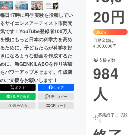
20
円
まちづくり・地域活性化
毎日17時に科学実験を投稿してい
るサイエンスアーティスト市岡元
CAMPFIRE for Social Good
CAMPFIRE Creation
気です！YouTube登録者100万人
392%
CAMPFIREふるさと納税
machi-ya
コミュニティ
を機にもっと日本の科学力を高め
目標金額は
4,000,000円
るために、子どもたちが科学を好
きになるような動画を作成するた
支援者数
めに、新GENKILABOを作り実験
984
をパワーアップさせます。作成費
のご支援をお願いします！
人
ポスト
シェア
LINEで送る
URLコピー
埋め込み
QRコード
募集終了まで残
り