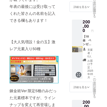
リ
※実験内
とも手
に変え
新ロゴ
タ
先着順
ー
容・時
に入れ
る錬金
デザイ
年表の最後には受け取って
ン
で割り
詳細を見る
を
間は変
てほし
術実験
ンのピ
選
振りま
択
くれた皆さんの名前を記入
更にな
い！ 原
を目指
ンバッ
す
す。
る
ること
石一
す」と
ジで
ジーク
できる欄もあります！
200
もござ
覧： ゴ
いうこ
す。 科
レー版
いま
シェナ
とにち
学好き
,00
画A4
す。 ※
イト/モ
なん
をさり
0
額縁・
円
関東の
ルガナ
で、水
げなく
マット
ラボま
イト/フ
銀を含
アピー
【18
付き 送
でお越
ローラ
む鉱物
ルでき
金 ベ
料込み
【大人気増設！金の玉】激
しいた
イト/ペ
である
る商品
ンゼン
詳しく
だける
リドッ
辰砂が
です。
アップ
レア元素入り50種
は動画
支援
方が対
ト/エメ
入って
モチー
ルネッ
で
者：
象で
ラルド/
いま
フは元
クレ
チェッ
0人
す。 ※
サファ
す。 ※
気先生
ス】 18
ク！
お届
くられ
イア/ア
ケース
のト
金で作
https://
け予
先生は
クアマ
に入っ
レード
られ
定：
youtu.b
一部の
リン/ル
た状態
マーク
た、
2025
e/vTLK-
年05
時間帯
ビー/ブ
で届き
のベン
GENKI
glSG5Q
こ
月
に登場
ルージ
ます。
ゼン環
LABO
の
リ
しま
ルコン/
【注意
と、
新ロゴ
タ
ー
す。 高
ジルコ
事項】
ニュー
デザイ
ン
詳細を見る
を
校生以
ン 限定
※元素単
トンの
ンの
錬金術Ver 限定5種のみだっ
選
択
下のお
10個の
体のも
リンゴ
ネック
す
る
た元素標本ですが、ライン
子様の
みの販
のがほ
を掛け
レスで
200
場合、
売で
とんど
合わせ
す。 科
ナップを変えて再登場しま
保護者
す。 箱
です
たベン
学好き
,00