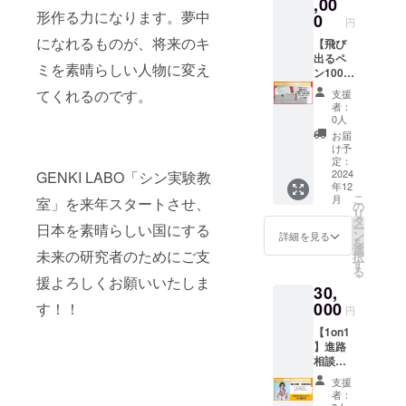
来偉大
,00
ルペン
着丈
d
着丈
形作る力になります。夢中
な科学
の10本
0
110/袖
円
102/袖
者を目
セット
丈58.5
丈56 LL
になれるものが、将来のキ
指して
【飛び
です。
LLサイ
サイ
もらい
出るペ
勉強・
ズ 肩
ミを素晴らしい人物に変え
ズ 肩
たい子
ン100本
仕事を
幅47.5/
幅43/胸
ども達
セッ
頑張る
胸囲
てくれるのです。
支援
囲114/
へのプ
ト】 裏
皆さん
126/着
者：
着丈
レゼン
面には
へのプ
丈112/
0人
104/袖
トに！
偉大な
レゼン
袖丈
お届
丈57 3L
引っ張
科学者
トとし
59.5 3L
け予
サイ
ると元
達の紹
て是非
定：
サイ
ズ 肩
素周期
介とプ
2024
GENKI LABO「シン実験教
お使い
ズ 肩
幅44/胸
年12
表と科
レゼン
くださ
幅49/胸
こ
囲120/
月
室」を来年スタートさせ、
学年表
トした
い。
の
囲132/
リ
着丈
が飛び
子供の
タ
着丈
日本を素晴らしい国にする
ー
106/袖
出てく
名前が
ン
114/袖
詳細を見る
を
丈58
る、オ
書ける
選
丈60.5
未来の研究者のためにご支
択
リジナ
欄もあ
す
4Lサイ
る
ルボー
りま
ズ 肩
援よろしくお願いいたしま
30,
ルペン
す。将
幅51/胸
の40本
来偉大
000
す！！
囲138/
円
セット
な科学
着丈
【1on1
です。
者を目
116/袖
】進路
勉強・
指して
丈61.5
相談・
仕事を
もらい
女性 SS
悩み相
頑張る
たい子
サイ
支援
談
皆さん
ども達
ズ 肩
者：
（ZOO