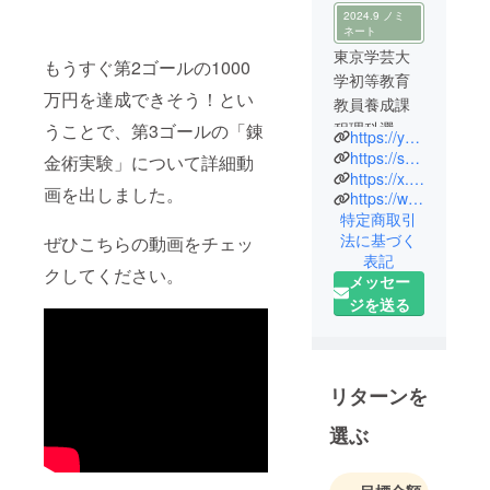
2024.9 ノミ
ネート
東京学芸大
もうすぐ第2ゴールの1000
学初等教育
万円を達成できそう！とい
教員養成課
程理科選修
うことで、第3ゴールの「錬
https://youtube.com/@genkilabo?feature=shared
を卒業。
https://sciencegenki.com/
金術実験」について詳細動
2019 年に株
https://x.com/genkiichioka
画を出しました。
https://www.facebook.com/genkiichioka
式会社
特定商取引
GENKI
法に基づく
ぜひこちらの動画をチェッ
LABO設立と
表記
同
クしてください。
メッセー
時に
ジを送る
YouTube
チャンネル
「GENKI
LABO 」を本
リターンを
格始動。世
選ぶ
界中のどん
な実験でも
再現可能と