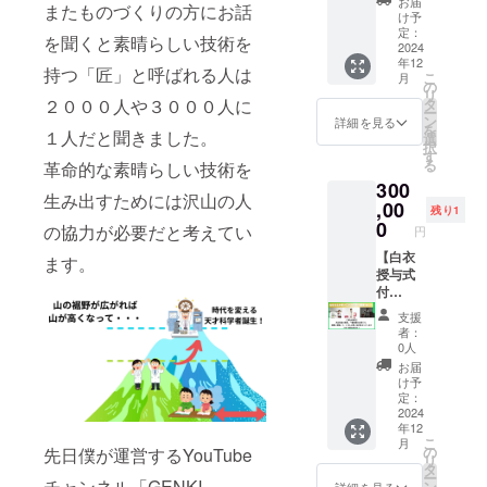
お届
またものづくりの方にお話
散時間
ト ・ベ
め汚れ
いた白
け予
の詳細
ンゼン
もあり
衣～2枚
定：
を聞くと素晴らしい技術を
は別途
柄ver1.
ます
目Ver.～
2024
年12
お送り
ブルー
が、そ
元気先
持つ「匠」と呼ばれる人は
こ
月
いたし
・ベン
れも含
生が2番
の
リ
ます。
ゼン柄
め思い
目に
２０００人や３０００人に
タ
ー
※PRで
ver2.濃
出とし
使って
ン
詳細を見る
を
１人だと聞きました。
のご利
いピン
て受け
いた白
選
択
用はご
ク ・ベ
取って
衣で
す
る
革命的な素晴らしい技術を
遠慮く
ンゼン
くださ
す。
300
ださ
柄ver2.
い。
（男性
生み出すためには沢山の人
い。 ※
薄いピ
（洗濯
用Lサイ
,00
残り1
関東の
ンク ・
済みで
ズ） 使
0
の協力が必要だと考えてい
円
ラボま
ベンゼ
す） ご
用済み
でお越
ン柄
購入い
のため
【白衣
ます。
しいた
ver2.ホ
ただい
汚れも
授与式
だける
ワイト
た方に
ありま
付
方が対
・ビス
は、ラ
すが、
き！】
支援
象で
マス柄
ボにお
それも
元気先
者：
す。
パープ
越しい
含め思
生が
0人
（詳細
ル ・ラ
ただ
い出と
使って
お届
な場所
ンダム
き、白
して受
いた白
け予
は別途
売り切
衣授与
け取っ
衣～初
定：
お送り
れネク
式が可
てくだ
期Ver.～
2024
年12
いたし
タイ1本
能で
さい。
元気先
こ
月
ま
・ラン
す。 着
（洗濯
生が一
の
先日僕が運営するYouTube
リ
す。）
ダム未
丈：
済みで
番最初
タ
ー
※高校生
発売ネ
105 肩
す） ご
に使っ
チャンネル「GENKI
ン
詳細を見る