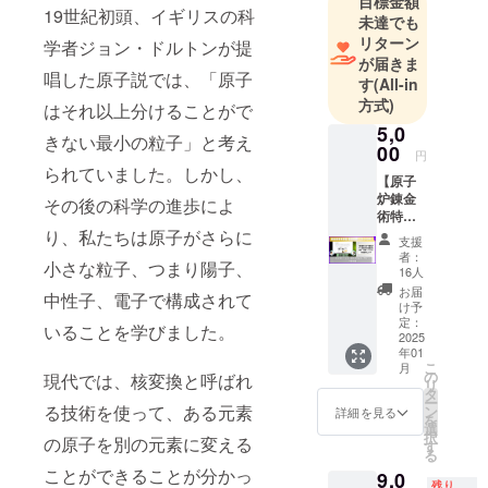
目標金額
19世紀初頭、イギリスの科
未達でも
いうこと
リターン
学者ジョン・ドルトンが提
で、2021
が届きま
年5月4日に1
唱した原子説では、「原子
す
(All-in
日で300の実
方式)
はそれ以上分けることがで
験をライブ
5,0
きない最小の粒子」と考え
で披露し
00
円
た。他、
られていました。しかし、
【原子
「水溜りボ
炉錬金
その後の科学の進歩によ
ンド」「は
術特別
講義】
り、私たちは原子がさらに
じめしゃ
支援
GENKI
者：
ちょー」
小さな粒子、つまり陽子、
LABO
16人
「東海オン
錬金術
お届
中性子、電子で構成されて
プロ
け予
エア」
ジェク
定：
いることを学びました。
「QuizKnock
トにつ
2025
年01
いて学
」などに実
こ
月
べる！
の
現代では、核変換と呼ばれ
験協力する
リ
東京都
タ
ー
などマルチ
市大学
る技術を使って、ある元素
ン
詳細を見る
を
大学院
選
に活躍する
択
の原子を別の元素に変える
共同原
す
サイエンス
る
子力専
ことができることが分かっ
9,0
アーティス
攻/工学
残り