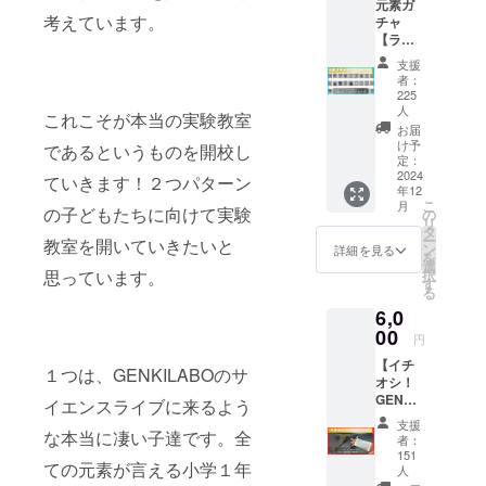
元素ガ
きま
ル古生
考えています。
チャ
しょ
物博物
【ラン
う！ 日
館に展
ダム10
時
示され
支援
種類】
11/4(月
ていた
者：
サイエ
・祝)
ティラ
225
ンスラ
午前・
人
ノサウ
これこそが本当の実験教室
イブで
午後に
ルスの
お届
子ども
分けて
け予
化石を
であるというものを開校し
たちに
定：
実施、
イメー
2024
大人気
ていきます！２つパターン
各2時間
ジして
年12
の元素
程度を
制作し
こ
月
の子どもたちに向けて実験
ガ
の
予定し
ていま
リ
チャ！
タ
ていま
す。 宝
ー
教室を開いていきたいと
元素全
ン
す。 場
詳細を見る
石部分
を
部混ぜ
選
所 埼
は『赤
思っています。
択
てみた
す
玉県 ※
い宝石
る
動画の
詳細な
（ロー
6,0
ために
集合場
ドクロ
00
集めた
所・時
サイ
円
レアな
間はご
ト）』
【イチ
元素も
支援後
１つは、GENKILABOのサ
が書き
オシ！
出てく
にお送
入れら
GENKI
イエンスライブに来るよう
るか
りいた
れま
LABO
も？
しま
す。 さ
支援
人気商
な本当に凄い子達です。全
https://
す。 午
者：
らに、
品セッ
youtu.b
151
前午後
ロード
ての元素が言える小学１年
ト】 限
人
e/pwdjd
の振り
クロサ