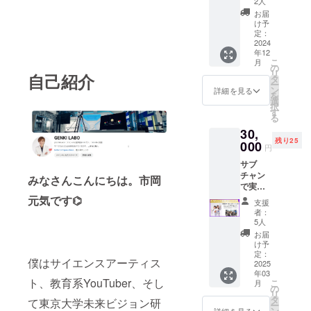
へのプ
へのプ
2人
幅38/胸
M30分
レゼン
レゼン
囲96/着
お届
アドバ
トとし
トに！
け予
丈96/袖
イス）
て是非
引っ張
定：
丈53 S
科学の
2024
お使い
ると元
サイ
年12
道に進
くださ
素周期
ズ 肩
こ
月
む未来
い。
表と科
の
幅39/胸
リ
自己紹介
の科学
学年表
タ
囲100/
ー
者を応
が飛び
ン
詳細を見る
着丈98/
を
援しま
出てく
選
袖丈54
択
す！ ※
る、オ
す
Mサイ
る
一人で
リジナ
ズ 肩
30,
参加す
ルボー
幅40/胸
残り25
るのが
000
ルペン
囲104/
円
不安な
の100本
着丈
サブ
方は、
セット
100/袖
チャン
親御さ
です。
みなさんこんにちは。市岡
丈55 L
で実験
ん一名
勉強・
サイ
披露
元気です⌬
まで同
仕事を
ズ 肩
支援
（ショ
伴で入
頑張る
者：
幅41/胸
ート動
室可能
皆さん
5人
囲108/
画）
です。
へのプ
お届
着丈
かっこ
※ご支援
レゼン
け予
102/袖
いいラ
後に日
定：
トとし
丈56 LL
僕はサイエンスアーティス
ボを背
2025
程調整
て是非
サイ
年03
景に、
いたし
お使い
ズ 肩
ト、教育系YouTuber、そし
こ
月
実験を
ます。
の
くださ
幅43/胸
リ
披露で
備考欄
タ
い。
て東京大学未来ビジョン研
囲114/
ー
きま
記載事
ン
詳細を見る