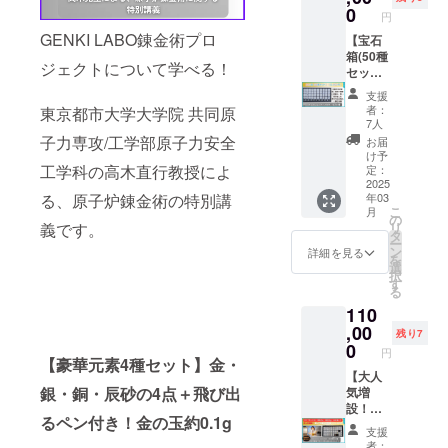
付き！
つき、
す。 ※
0
サイ
円
元気先
もう一
動画公
ト）』
生の宝
GENKI LABO錬金術プロ
日追加
【宝石
開まで1
が書き
石オン
するこ
箱(50種
年以上
入れら
ジェクトについて学べる！
ライン
とにな
セッ
かかる
れま
講座
りまし
ト)】 元
見込み
す。 さ
支援
2024年
た！！
気先生
です
らに、
者：
東京都市大学大学院 共同原
12月4日
！
が国
ロード
7人
(水)
GENKI
内・海
子力専攻/工学部原子力安全
クロサ
お届
19:00~
LABO
外で実
イトの
け予
20:00
で特別
際に採
工学科の高木直行教授によ
定：
原石も
予定 1
な体験
掘・買
2025
セット
か月間
る、原子炉錬金術の特別講
年03
をしよ
い付け
になっ
限定
こ
月
う！動
をした
の
ていま
アーカ
義です。
リ
画でみ
カラフ
タ
す！ 本
イブ付
ー
た実験
ルな宝
ン
物の宝
詳細を見る
き ※実
を
を実際
石と原
選
石と版
際のデ
択
に体験
石の
す
画を一
ザイン
る
しなが
セット
緒にお
とは異
110
ら一日
です！
楽しみ
なる場
中学ぶ
ダイヤ
,00
くださ
残り7
合がご
ことが
モン
0
い。 こ
円
ざいま
できる
ド、ル
【豪華元素4種セット】金・
ちらの
す。 ※
実験教
ビー、
【大人
版画
宝石・
銀・銅・辰砂の4点＋飛び出
室で
サファ
気増
は、
鉱物は
す。 日
イア、
設！金
GENKI
実物の
るペン付き！金の玉約0.1g
時：
エメラ
の玉】
LABO
支援
ため、
2025年
ルドな
激レア
クラウ
者：