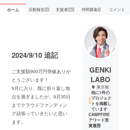
活動報告
支援者
仲間募集
コメント
ホーム
14
99+
1
2024/9/10 追記
GENKI
ご支援額900万円突破ありが
LABO
とうございます！
東京都
9月に入り、既に折り返し地
他に1件の
点を過ぎましたが、9月30日
プロジェク
トを掲載し
までクラウドファンディン
ています
グ頑張っていきたいと思い
CAMPFIRE
アワード受
ます。
賞履歴