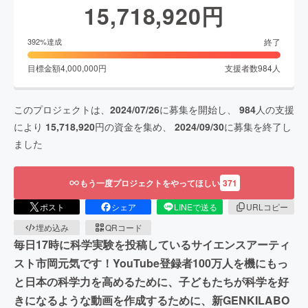
15,718,920
円
終了
392
%達成
目標金額
4,000,000
円
支援者数
984
人
このプロジェクトは、
2024/07/26
に募集を開始し、
984
人の支援
により
15,718,920
円の資金を集め、
2024/09/30
に募集を終了し
ました
もう一度プロジェクトをやってほしい
371
ポスト
シェア
LINEで送る
URLコピー
埋め込み
QRコード
毎日17時に科学実験を投稿しているサイエンスアーティ
スト市岡元気です！YouTube登録者100万人を機にもっ
と日本の科学力を高めるために、子どもたちが科学を好
きになるような動画を作成するために、新GENKILABO