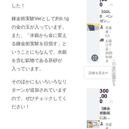
の方2名
サイ
が、化
ゼン
をさり
0
した！
円
まで見
ズ：
合物の
アップ
げなく
学が可
35.5×18
場合も
ルを採
アピー
【GOL
能で
.5cm ※
ありま
用しま
ルでき
D ベン
錬金術実験Verとして約0.1g
す。 備
一部宝
す。 ※
した。
る商品
ゼン
考欄記
石が変
鉛など
サイ
です。
アップ
の金の玉が入っています。
支援
載事
更にな
有害な
ズ：
モチー
ルネク
者：
また、「水銀から金に変え
項：参
る場合
ものも
1.5cm×
フは元
タイピ
0人
加者・
がござ
ありま
1.7cm ※
気先生
ン】 10
お届
る錬金術実験を目指す」と
見学者
いま
すので
開発中
のト
金で作
け予
全員の
す。
ケース
の商品
レード
られ
定：
いうことにちなんで、水銀
お名前
からは
です。
マーク
た、
2025
年05
と年齢
取り出
のベン
GENKI
を含む鉱物である辰砂が
こ
月
をご記
さない
ゼン環
LABO
の
リ
載くだ
よう
と、
新ロゴ
入っています。
タ
ー
さい。
に、小
ニュー
デザイ
ン
詳細を見る
を
アレル
さな子
トンの
ンのネ
選
択
そのほかにもいろいろなリ
ギーが
どもが
リンゴ
クタイ
す
る
ある場
いらっ
を掛け
ピンで
ターンが追加されています
300
合、あ
しゃる
合わせ
す。 科
らかじ
ご家庭
たベン
学好き
,00
ので、ぜひチェックしてく
めご記
はご注
ゼン
をさり
0
円
載くだ
意くだ
アップ
げなく
ださい！
さい。
さい。
ルを採
アピー
【錬金
※ウラン
用しま
ルでき
術動画
などの
した。
る商品
にお名
放射性
サイ
です。
前掲載
支援
物質は
ズ：
モチー
(大)】
者：