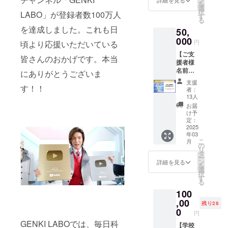
を
以下の
クタイ1
幅：
購入い
ていた
選
択
LABO」が登録者数100万人
お子様
本 限定
45 そで
ただい
白衣で
す
る
は1枠で
7名様で
丈：63
た方に
す。
を達成しました。これも日
50,
保護者2
す。
胸
は、ラ
（男性
名まで
囲：
ボにお
用Lサイ
000
円
頃より応援いただいている
付き添
114 胴
越しい
ズ） 使
【ご支
い可能
衣：
ただ
用済み
皆さんのおかげです。本当
援者様
です。
108 ※お
き、白
のため
名前掲
備考欄
渡し会
衣授与
汚れも
にありがとうございま
載】 こ
記載事
は現ラ
式が可
ありま
支援
ちらか
す！！
項：参
ボ、新
能で
すが、
者：
ら支援
加者の
ラボの
す！ ※
それも
13人
いただ
お名
いずれ
お渡し
含め思
お届
いた方
前・学
かで開
会は現
い出と
け予
のお名
年
催され
ラボ、
して受
定：
前を、
2025
ます。
新ラボ
け取っ
年03
新ラボ
※ラボの
のいず
てくだ
こ
月
設立の
住所は
れかで
さい。
の
リ
ご報告
ご購入
開催さ
（洗濯
タ
ー
YouTub
後に個
れま
済みで
ン
詳細を見る
を
e動画に
別でご
す。 ※
す） ご
選
択
て掲載
連絡い
ラボの
購入い
す
る
いたし
たしま
住所は
ただい
100
ます。
す。
ご購入
た方に
また、
,00
後に個
は、ラ
残り28
お礼
別でご
ボにお
0
円
メッ
連絡い
越しい
GENKI LABOでは、毎日科
セージ
【学校
たしま
ただ