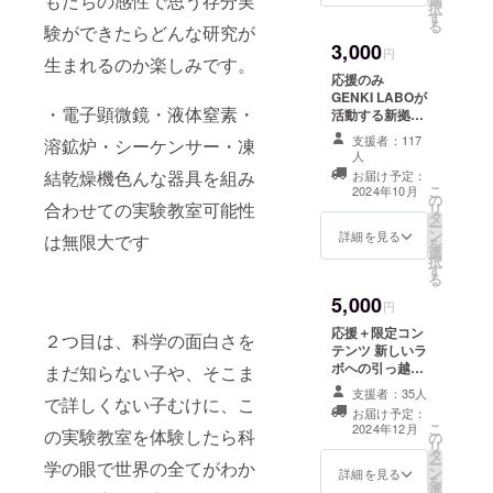
もたちの感性で思う存分実
念ネク
ンダム
または
択
が、実
周期表
す
タイ ベ
商品の
前日の
る
際には
験ができたらどんな研究が
ボール
ンゼン
為、元
悪天候
購入数
3,000
ペン＋
柄ブ
円
素の種
による
生まれるのか楽しみです。
分のみ
シリア
ラック
類を指
河川の
応援のみ
の限定
ルナン
GENKI
定いた
増水が
GENKI LABOが
制作と
バー付
LABO
だくこ
・電子顕微鏡・液体窒素・
ある場
活動する新拠点
なりま
き
ファン
とはで
合、
の制作支援 心ば
す。
GENKI
支援者：117
の中で
溶鉱炉・シーケンサー・凍
きませ
GENKI
かりではござい
(例)30
LABO
人
も大人
ん。 ※
LABO
ますがお礼の
枚販売
会員証
結乾燥機色んな器具を組み
お届け予定：
気のベ
複数点
のラボ
メールをお送り
の場
GENKI
こ
2024年10月
ンゼン
購入い
の
での化
させて頂きま
合 エ
合わせての実験教室可能性
LABO
リ
シリー
ただい
タ
石発掘
す。
ディ
をたく
ー
ズが、
た場合
ン
体験を
詳細を見る
ション
は無限大です
さん応
を
クラウ
は、同
選
予定し
は〇/30
援した
択
ドファ
じ元素
す
ていま
※エディ
い！と
る
ンディ
が当た
す。 集
ション
いう方
ング限
5,000
る可能
合場所
円
ナン
はぜひ
定特別
性があ
の変更
バーは
こちら
応援＋限定コン
バー
２つ目は、科学の面白さを
りま
などは
先着順
をお選
テンツ 新しいラ
ジョン
す。
メール
で割り
びくだ
ボへの引っ越し
まだ知らない子や、そこま
に！黒
【注意
にてご
振りま
さい。
記念にオンライ
地に金
事項】
支援者：35人
連絡い
す。
セット
で詳しくない子むけに、こ
ンラボツアーを
色の刺
※元素単
たしま
お届け予定：
ジーク
内容 ・
開催します！（※
繍が
体のも
こ
2024年12月
す。 ※
レー版
の実験教室を体験したら科
ロゴ入
の
日時は後日ご連
入った
のがほ
リ
お子様
画A3
り白衣
タ
絡いたしま
ゴー
とんど
ー
がご参
学の眼で世界の全てがわか
額縁・
・限定
ン
す。） アーカイ
詳細を見る
ジャス
です
を
加の場
マット
記念ネ
選
ブ付きで何度も