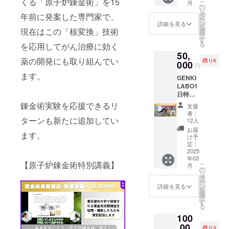
くる「原子炉錬金術」を15
が、将
こ
月
いたし
気先生
の
来の本
リ
ます。
と安部
タ
年前に発案した専門家で、
格販売
ー
世界初
さんが
ン
詳細を見る
ではラ
を
の錬金
現在はこの「核変換」技術
一緒に
選
ンダム
択
術達成
行った
す
販売予
る
を応用してがん治療に効く
を目指
カナダ
定で
50,
す実験
のロイ
す。 科
薬の開発にも取り組んでい
残り8
動画に
000
ヤル・
円
学の魅
ご協力
ティレ
ます。
力を身
GENKI
くださ
ル古生
近に感
LABO1
い！ ※
物博物
じられ
日特別
備考欄
館に展
る、こ
実験教
に掲載
錬金術実験を応援できるリ
示され
支援
の貴重
室（液
希望の
ていた
者：
な機会
体窒
ターンも新たに追加してい
お名
ティラ
12人
をお見
素、ダ
前、法
ノサウ
お届
逃しな
ます。
イラタ
人名を
ルスの
け予
く！ ク
ンシー
ご記入
定：
化石を
ラファ
などな
2025
くださ
イメー
ン限定
年03
ど1日中
い。ご
ジして
【原子炉錬金術特別講義】
飛び出
こ
月
体験で
記載が
の
制作し
るペン
リ
きちゃ
ない場
タ
ていま
と元気
ー
う）
合は、
ン
す。 宝
詳細を見る
先生の
を
【元気
お名前
選
石部分
宝石オ
択
先生と
を掲載
す
は『赤
ンライ
る
ラン
させて
い宝石
ン講座
100
チ】 大
いただ
（ロー
(60分)
好評に
,00
きま
ドクロ
残り3