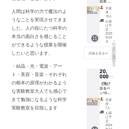
現時点
白衣 こ
深刻な
着丈
では含
れを着
影響を
108/袖
支援
人間は科学の力で魔法のよ
まれて
れば
受けて
者：
丈57.5
おりま
GENKI
いま
18人
Lサイ
うなことを実現させてきま
せん。
LABO
す。そ
お届
ズ 肩
【元素
の仲間
の中で
け予
幅46/胸
した。人の役にたつ科学の
内訳】
入り！
定：
も、使
囲120/
H[エチ
GENKI
2025
い捨て
本当の面白さを感じること
着丈
年03
オピア
LABO
のペッ
110/袖
こ
月
ンオ
のロゴ
の
ができるような授業を開催
トボト
丈58.5
リ
パール]
入りの
タ
ルは大
LLサイ
ー
Li[リチ
白衣で
したいと思います。
ン
きな問
詳細を見る
ズ 肩
を
ア雲母]
す。 ロ
選
題と
幅47.5/
択
Be C
ゴには
す
なって
胸囲
る
・結晶・光・電波・アー
F[フ
元気先
いま
126/着
20,
ローラ
生のト
す。し
丈112/
ト・美容・音楽・それぞれ
イト]
レード
000
かし、
円
袖丈
Ne
マーク
私たち
の根本の原理がわかるよう
59.5 3L
【飛び
Na[岩
のベン
一人一
サイ
出るペ
塩] Mg
ゼン環
人が小
な実験教室大人でも感心で
ズ 肩
ン10本
Al Si S
と
さな一
幅49/胸
セッ
Cl[塩化
ニュー
きて勉強になるような科学
歩を踏
支援
囲132/
ト】 裏
ビニル]
トンの
み出す
者：
着丈
面には
実験教室を目指します
Ca Sc
リンゴ
7人
こと
114/袖
偉大な
Ti V Cr
を掛け
で、地
お届
丈60.5
科学者
Mn Fe
合わせ
け予
球環境
4Lサイ
達の紹
Ni Cu
た可愛
定：
を守る
ズ 肩
介とプ
2024
Zn Ge
いベン
ために
幅51/胸
年12