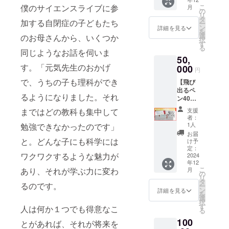
レゼン
As[鶏冠
ゼンリ
大きな
囲138/
僕のサイエンスライブに参
こ
月
トした
石] Zr
ンゴを
の
変化を
着丈
リ
子供の
Nb Y
採用。
タ
もたら
加する自閉症の子どもたち
116/袖
ー
名前が
Mo Ag
白衣を
ン
詳細を見る
すこと
丈61.5
を
書ける
Cd[カド
着て一
選
のお母さんから、いくつか
ができ
女性 SS
択
欄もあ
ミウム
緒に実
す
ます。
サイ
る
りま
同じようなお話を伺いま
ガラス]
験しよ
それが
ズ 肩
50,
す。将
In Sn
う！ 白
「マイ
幅38/胸
す。「元気先生のおかげ
来偉大
000
Sb[輝安
衣サイ
ボト
円
囲96/着
な科学
鉱] Te
ズ 男性
ル」の
丈96/袖
で、うちの子も理科ができ
【飛び
者を目
Pr Nd
Sサイ
使用で
丈53 S
出るペ
指して
Sm Eu
ズ 肩
す。 海
るようになりました。それ
サイ
ン40本
もらい
Gd Tm
幅44/胸
洋プラ
ズ 肩
セッ
たい子
Ho Yb
囲112/
まではどの教科も集中して
スチッ
支援
幅39/胸
ト】 裏
ども達
Hf Ta W
着丈
者：
ク問題
囲100/
面には
へのプ
Re Pt
106/袖
1人
勉強できなかったのです」
の概要
着丈98/
偉大な
レゼン
Au Pb
丈56.5
お届
はこち
袖丈54
科学者
と。どんな子にも科学には
トに！
Bi
Mサイ
け予
らの動
Mサイ
達の紹
引っ張
定：
ズ 肩
画で解
ズ 肩
ワクワクするような魅力が
介とプ
2024
ると元
幅45/胸
説して
幅40/胸
年12
レゼン
素周期
囲116/
います
こ
あり、それが学ぶ力に変わ
囲104/
月
トした
表と科
の
着丈
→https:
リ
着丈
子供の
学年表
タ
108/袖
//youtu.
るのです。
ー
100/袖
名前が
が飛び
ン
丈57.5
詳細を見る
be/Yxu
を
丈55 L
書ける
出てく
選
Lサイ
yg6uaU
択
サイ
欄もあ
る、オ
す
ズ 肩
人は何か１つでも得意なこ
ac?
る
ズ 肩
りま
リジナ
幅46/胸
feature
幅41/胸
100
す。将
ルボー
とがあれば、それが将来を
囲120/
=share
囲108/