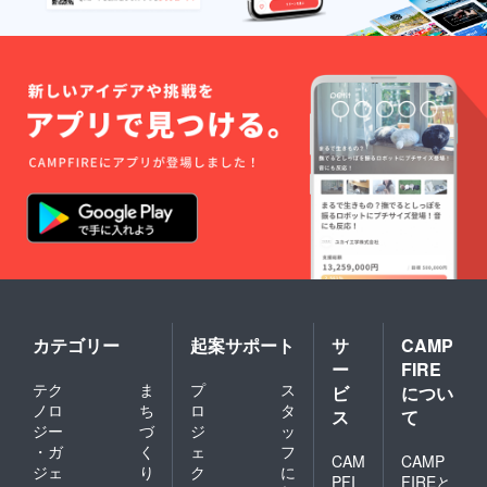
たむこ
とがで
き、持
ち運び
が便利
です。
カテゴリー
起案サポート
サ
CAMP
ー
FIRE
テク
ま
プ
ス
ビ
につい
ノロ
ち
ロ
タ
ス
て
ジー
づ
ジ
ッ
・ガ
く
ェ
フ
CAM
CAMP
ジェ
り
ク
に
PFI
FIREと