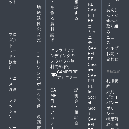
ット
・
ト
相
RE
は
地
を
談
CAM
あんし
域
作
す
PFI
ん・安
活
る
る
RE
全への
性
資
コ
取り組
化
料
ミュ
み
プロ
音
請
ニ
ニュー
ダク
楽
求
ティ
ス
ト
CAM
ヘルプ
クラウドファ
フー
チ
PFI
お問い
ンディングの
ド・
ャ
RE
合わせ
ノウハウを無
飲食
レ
Crea
料で学ぼう
店
ン
tion
各種規定
CAMPFIRE
ジ
CAM
アカデミー
アニ
ス
利用規
PFI
メ・
ポ
約
RE
漫画
ー
CA
説
細則
for
ツ
MP
明
プライ
Soci
ファ
映
FI
会
バシー
al
ッ
像
RE
・
ポリ
Goo
ショ
・
ア
相
シー
d
ン
映
カ
談
特定商
CAM
画
デ
会
取引法
PFI
ゲー
書
ミ