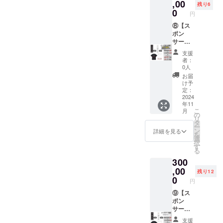
ンから1
120分利
,00
「注意
残り6
年間
用券
事項」
0
円
「注意
200枚
・パブ
事項」
【Tシャ
⑧【ス
リック
・パブ
ツ背面
ポン
は男性
リック
掲載＆
サー特
専用 ・
は男性
ＨPロゴ
典】
本券１
支援
専用 ・
掲載】
1.Tシャ
枚につ
者：
本券１
・掲載
ツ背面
き１名
0人
枚につ
期間：
掲載（1
様まで
お届
き１名
グラン
年間）
利用可
け予
様まで
ドオー
2.ＨP
能 ・現
定：
利用可
プンか
ロゴ掲
2024
金への
年11
能 ・現
ら1年間
載（1年
交換不
こ
月
金への
掲載 ・
間）
可 ・紛
の
リ
交換不
掲載方
3.個室
失の際
タ
ー
可 ・紛
法：会
120分利
は再発
ン
詳細を見る
を
失の際
社ロゴ
用券 10
行不可
選
択
は再発
掲載※白
枚 4.
・個室
す
る
行不可
字のみ
パブ
は使用
300
・個室
の一色
リック
不可
は使用
となり
120分利
,00
残り12
不可
ます。
用券
0
円
・連絡
100枚
方法：
【Tシャ
⑨【ス
詳細は
ツ背面
ポン
メール
掲載＆
サー特
にてご
ＨPロゴ
典】
支援