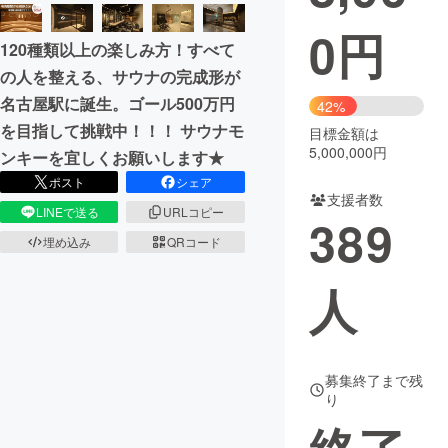
0
円
まちづくり・地域活性化
120種類以上の楽しみ方！すべて
の人を整える、サウナの完成形が
CAMPFIRE for Social Good
CAMPFIRE Creation
名古屋駅に誕生。ゴール500万円
42%
CAMPFIREふるさと納税
machi-ya
コミュニティ
を目指して挑戦中！！！ サウナモ
目標金額は
5,000,000円
ンキーを宜しくお願いします★
ポスト
シェア
支援者数
LINEで送る
URLコピー
389
埋め込み
QRコード
人
募集終了まで残
り