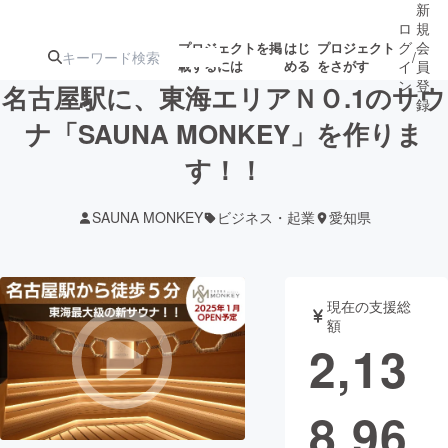
新
ロ
規
グ
会
プロジェクトを掲
はじ
プロジェクト
/
載するには
める
をさがす
イ
員
ン
登
名古屋駅に、東海エリアＮＯ.1のサウ
録
ナ「SAUNA MONKEY」を作りま
す！！
人気のプロ
注目のリ
注目の新着プロ
募集終了が近いプ
もうすぐ公開
ジェクト
ターン
ジェクト
ロジェクト
されます
SAUNA MONKEY
ビジネス・起業
愛知県
アート・写真
音楽
現在の支援総
テクノロジー・ガジェット
ゲーム・サ
額
2,13
映像・映画
書籍・雑誌
8,96
ビジネス・起業
チャレンジ