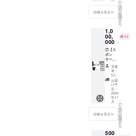
リック
きま
の
事項」
リ
120分利
す。
タ
・パブ
ー
用券×5
「利用
ン
リック
詳細を見る
を
枚】
可能時
選
は使用
択
「利用
間」 ・
す
不可 ・
る
可能時
OPEN
本券１
1,0
間」 ・
～
枚につ
OPEN
00,
CLOSE
き４名
残り3
～
（120
000
様まで
円
CLOSE
分）
利用可
（120
⑦【ス
「サー
能 ・現
分）
ポン
ビス内
金への
「サー
サー特
容」 ・
交換不
ビス内
典】
チケッ
可 ・紛
支援
容」 ・
1.Tシャ
トと引
失の際
者：
チケッ
ツ背面
き換え
は再発
0人
トと引
掲載（1
でパブ
行不可
お届
き換え
年間）
リック
け予
でパブ
2.ＨP
をご利
定：
リック
ロゴ掲
2024
用でき
年11
をご利
載（1年
ます。
こ
月
用でき
間）
「有効
の
リ
ます。
3.個室
期限」
タ
ー
「有効
120分利
・グラ
ン
詳細を見る
を
期限」
用券 20
ンド
選
択
・グラ
枚 4.
オープ
す
る
ンド
パブ
ンから1
500
オープ
リック
年間