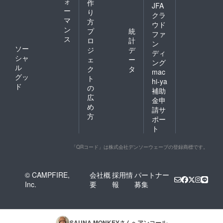
ォ
作
JFA
ー
り
クラ
マ
方
ウド
ン
プ
統
ファ
ス
ロ
計
ン
ソー
ジ
デ
ディ
シャ
ェ
ー
ング
ル
ク
タ
mac
グッ
ト
hi-ya
ド
の
補助
広
金申
め
請サ
方
ポー
ト
「QRコード」は株式会社デンソーウェーブの登録商標です。
© CAMPFIRE,
会社概
採用情
パートナー
Inc.
要
報
募集
SAUNA MONKEY
さんへアンコール