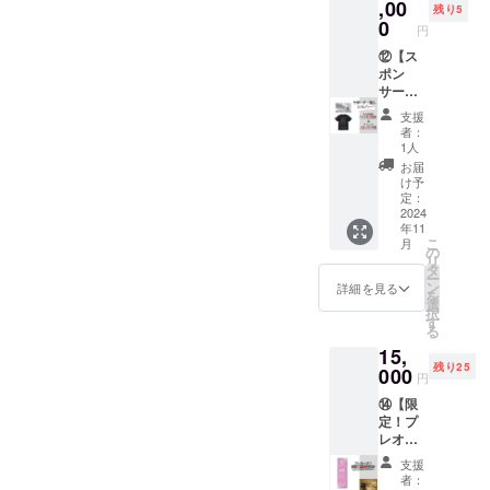
枚につ
・グラ
メ！
IHON ・
ランド
,00
残り5
き4名様
ンド
「利用
連絡方
オープ
0
円
まで利
オープ
可能時
法：詳
ンから1
用可能
ンから1
間」 ・
細は
年間掲
⑫【ス
・現金
年間
OPEN
メール
載 ・掲
ポン
への交
「予約
～
にてご
載方
サー特
換不可
方法」
CLOSE
連絡い
法：個
典】
支援
・紛失
・個室
（120
たしま
人名を
1.Tシャ
者：
の際は
予約シ
分）
す。
ローマ
ツ背面
1人
再発行
ステム
「サー
【パブ
字で掲
掲載（1
お届
不可
より事
ビス内
リック1
載※白字
年間）
け予
【パブ
前予約
容」 ・
年間使
のみの
2.パ
定：
リック
が必要
チケッ
い放
一色と
ブリッ
2024
年11
120分利
です。
トと引
題】
なりま
ク3ヶ月
こ
月
用券】
「注意
き換え
「利用
す。
使い放
の
リ
※ご本人
事項」
で個室
可能時
題 【T
タ
ー
以外の
・パブ
をご利
間」 ・
シャツ
ン
詳細を見る
を
方も利
リック
用でき
OPEN
日本太
背面掲
選
択
用可。
は使用
ます。
～
郎の場
載】 ・
す
る
プレゼ
不可 ・
「有効
CLOSE
合：
掲載期
15,
ント利
本券１
期限」
「サー
TARO.N
間：グ
残り25
用もオ
枚につ
・グラ
ビス内
IHON ・
ランド
000
円
スス
き４名
ンド
容」 ・
連絡方
オープ
⑭【限
メ！
様まで
オープ
チケッ
法：詳
ンから1
定！プ
「利用
利用可
ンから1
ト及び
細は
年間掲
レオー
可能時
能 ・現
年間
身分証
メール
載 ・掲
プン個
間」 ・
金への
「予約
を提示
にてご
載方
支援
室100分
OPEN
交換不
方法」
してい
連絡い
法：個
者：