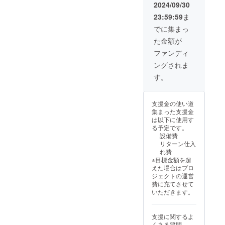
男女兼
利用可
2024/09/30
・パブ
リック
用） ・
能 ・現
リック
をご利
23:59:59
ま
シリア
金への
は男性
用でき
ルナン
交換不
でに集まっ
専用 ・
ます。
バーは
可 ・紛
本券１
「有効
た金額が
ご購入
失の際
枚につ
期限」
順とな
は再発
ファンディ
き１名
・グラ
りま
行不可
様まで
ンド
ングされま
す。 ・
・個室
利用可
オープ
洗濯時
は使用
す。
能 ・現
ンから1
のご注
不可 ・
金への
年間
意 ※乾
プレ
交換不
「注意
燥機不
オープ
可 ・紛
事項」
支援金の使い道
可 ※洗
ン期間
失の際
・パブ
集まった支援金
濯機使
は12月
は再発
リック
は以下に使用す
用時は
中旬～1
行不可
は男性
る予定です。
洗濯
月中旬
・個室
専用 ・
設備費
ネット
の内10
は使用
本券１
リターン仕入
をご使
日間程
不可 ・
枚につ
れ費
用下さ
度を予
プレ
き１名
※目標金額を超
い 特徴
定して
オープ
様まで
えた場合はプロ
速乾効
おりま
ン期間
利用可
ジェクトの運営
果によ
す。 ・
は12月
能 ・現
費に充てさせて
る気化
プレ
中旬～1
金への
いただきます。
熱を利
オープ
月中旬
交換不
用し、
ンに参
の内10
可 ・紛
熱を逃
加でき
日間程
失の際
支援に関するよ
がすこ
なかっ
度を予
は再発
くある質問