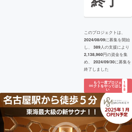
終了
このプロジェクトは、
2024/08/09
に募集を開始
し、
389
人の支援により
2,138,960
円の資金を集
め、
2024/09/30
に募集を
終了しました
もう一度プロジェ
1
クトをやってほし
5
い
8