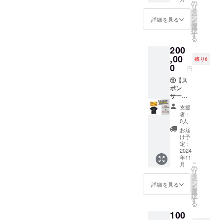
き換え
以外の
載 ・掲
使い放
の
リ
で個室
方も利
載方
題 【T
タ
ー
をご利
用可。
法：会
シャツ
ン
詳細を見る
を
用でき
プレゼ
社ロゴ
背面掲
選
択
ます。
ント利
掲載※白
載】 ・
す
る
「有効
用もオ
字のみ
掲載期
200
期限」
スス
の一色
間：グ
・グラ
メ！
となり
ランド
,00
残り6
ンド
「利用
ます。
オープ
0
円
オープ
可能時
・連絡
ンから1
ンから1
間」 ・
方法：
年間掲
⑪【ス
年間
OPEN
詳細は
載 ・掲
ポン
「予約
～
メール
載方
サー特
方法」
CLOSE
にてご
法：個
典】
支援
・個室
（120
連絡い
人名を
1.Tシャ
者：
予約シ
分）
たしま
ローマ
ツ背面
0人
ステム
「サー
す。
字で掲
掲載（1
お届
より事
ビス内
【個室
載※白字
年間）
け予
前予約
容」 ・
120分利
のみの
2.パ
定：
が必要
チケッ
用券】
一色と
ブリッ
2024
年11
です。
トと引
※ご本人
なりま
ク6ヶ月
こ
月
「注意
き換え
以外の
す。
使い放
の
リ
事項」
で個室
方も利
題 【T
タ
ー
・パブ
をご利
用可。
シャツ
ン
詳細を見る
を
リック
用でき
プレゼ
日本太
背面掲
選
択
は使用
ます。
ント利
郎の場
載】 ・
す
る
不可 ・
「有効
用もオ
合：
掲載期
100
本券１
期限」
スス
TARO.N
間：グ