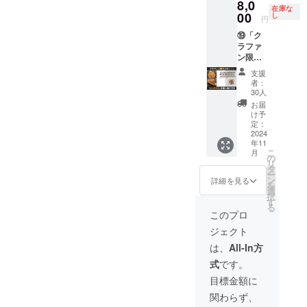
8,0
可能時
～
ク120分
日に参
在庫な
00
間」 ・
し
CLOSE
利用券
円
加でき
OPEN
（120
×5枚】
なかっ
⑲「ク
～
分）
※本人意
た方は
ラファ
CLOSE
「サー
外も利
通常利
ン限
（120
ビス内
用可能
用券と
定!!SA
分）
容」 ・
なの
支援
して利
UNA
「サー
チケッ
者：
で、プ
用可能
MONKE
ビス内
30人
トと引
レゼン
その
Yオリジ
容」 ・
き換え
お届
ト利用
場合の
ナルサ
チケッ
け予
で120分
もオス
有効期
ウナ
定：
トと引
パブ
スメ！
間はグ
ハッ
2024
き換え
リック
「利用
ランド
年11
ト」 ・
でパブ
をご利
可能時
オープ
こ
月
SAUNA
の
リック
用でき
間」 ・
ンから1
リ
MONKE
タ
をご利
ます。
OPEN
年間
ー
Yオリジ
ン
用でき
詳細を見る
「予約
～
を
ナル
選
ます。
方法」
CLOSE
択
で、ク
す
「注意
・事前
（120
る
ラファ
事項」
このプロ
にメー
分）
ン販売
・パブ
ルにて
「サー
ジェクト
のみの
リック
日程調
ビス内
カラー
は男性
は、
All-In方
整をさ
容」 ・
となり
専用 ・
せてい
チケッ
式
です。
ます。
本券１
ただき
トと引
・サイ
枚につ
目標金額に
ます。
き換え
ズ：
き１名
「注意
で120分
関わらず、
FREE（
様まで
事項」
パブ