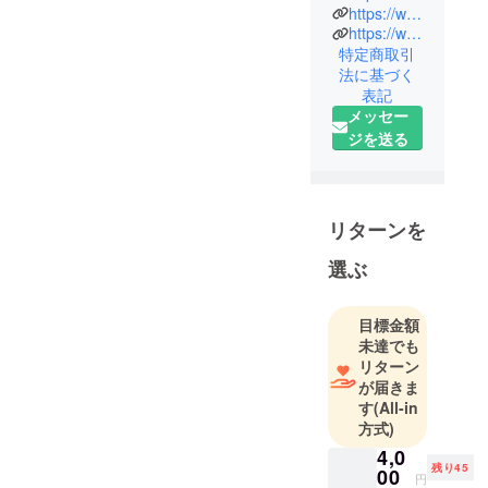
https://www.facebook.com/profile.php?id=61558850792963
シ）
https://www.youtube.com/channel/UCmoqhwK2f9QioD3-WlBc69w
大学卒業
特定商取引
後、焼き鳥
法に基づく
屋、現場監
表記
督、解体屋
メッセー
を経験
ジを送る
2017年 ㈱丸
泰入社
2024年 サウ
リターンを
ナ事業の責
任者に任命
選ぶ
される
目標金額
未達でも
リターン
が届きま
す
(All-in
方式)
4,0
残り45
00
円