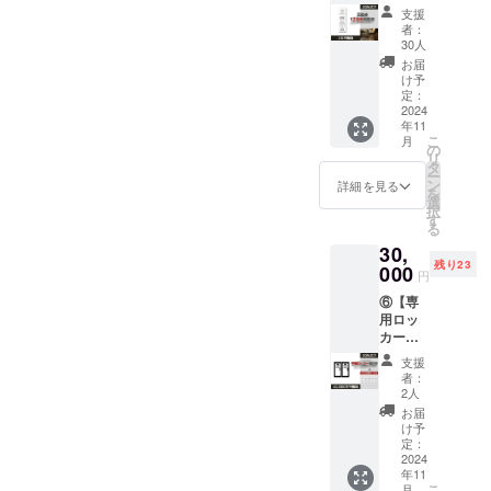
券 30%
分）
・個室
支援
オフチ
「サー
予約シ
者：
ケット
ビス内
ステム
30人
（120分
容」 ・
より事
お届
利用
チケッ
前予約
け予
券）】
トと引
定：
が必要
※ご本人
2024
き換え
です。
年11
以外の
で個室
「注意
こ
月
方も利
をご利
の
事項」
リ
用可。
用でき
タ
・パブ
ー
プレゼ
ます。
ン
リック
詳細を見る
を
ント利
「有効
選
は使用
択
用もオ
期限」
す
不可 ・
る
スス
・グラ
本券１
30,
メ！
ンド
枚につ
残り23
※12回分
000
オープ
き４名
円
の利用
ンから1
様まで
⑥【専
券が
年間
利用可
用ロッ
30％オ
「予約
能 ・現
カー使
フとな
方法」
金への
用権】
りま
・個室
交換不
支援
・有効
す。
予約シ
可 ・紛
者：
期間：
※12枚バ
ステム
2人
失の際
グラン
ブリッ
より事
は再発
お届
ドオー
ク利用
前予約
け予
行不可
プンか
券を送
定：
が必要
ら1年間
2024
らせて
です。
年11
【パブ
いただ
「注意
こ
月