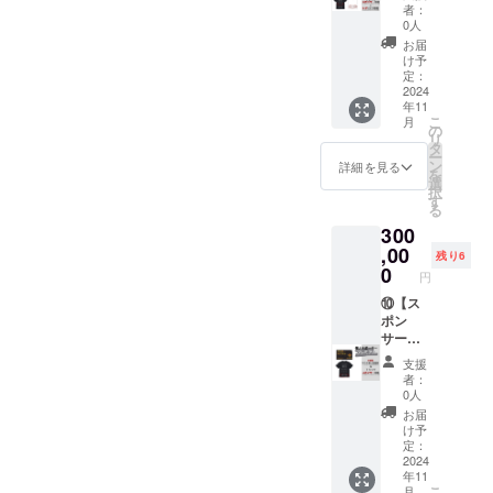
連絡い
掲載】
1.Tシャ
者：
たしま
・掲載
ツ背面
0人
す。
期間：
掲載（1
お届
【個室
グラン
年間）
け予
120分利
ドオー
2.ＨP
定：
用券】
プンか
ロゴ掲
2024
年11
※ご本人
ら1年間
載（1年
こ
月
以外の
掲載 ・
間）
の
リ
方も利
掲載方
3.個室
タ
ー
用可。
法：会
120分利
ン
詳細を見る
を
プレゼ
社ロゴ
用券 5
選
択
ント利
掲載※白
枚 4.
す
る
用もオ
字のみ
パブ
300
スス
の一色
リック
メ！
となり
120分利
,00
残り6
「利用
ます。
用券 50
0
円
可能時
・連絡
枚 【T
間」 ・
方法：
シャツ
⑩【ス
OPEN
詳細は
背面掲
ポン
～
メール
載＆ＨP
サー特
CLOSE
にてご
ロゴ掲
典】
支援
（120
連絡い
載】 ・
1.Tシャ
者：
分）
たしま
掲載期
ツ背面
0人
「サー
す。
間：グ
掲載（1
お届
ビス内
【個室
ランド
年間）
け予
容」 ・
120分利
オープ
2.パ
定：
チケッ
用券】
ンから1
ブリッ
2024
年11
トと引
※ご本人
年間掲
ク1年間
こ
月