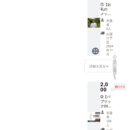
①【お
礼の
メッ
セー
支援
ジ】 感
者：
謝の気
5人
持ちを
お届
込め
け予
て、お
定：
礼の
2024
年11
メッ
こ
月
セージ
の
リ
をお送
タ
ー
りしま
ン
詳細を見る
を
す。
選
択
「SAU
す
る
NA
2,0
MONKE
残り74
Y」には
00
円
行けな
➁【パ
いけ
ブリッ
ど、猿
ク20%
兄を応
オフチ
援して
支援
ケット
いただ
者：
（120分
ける方
126
利用
何卒宜
人
券）】
しくお