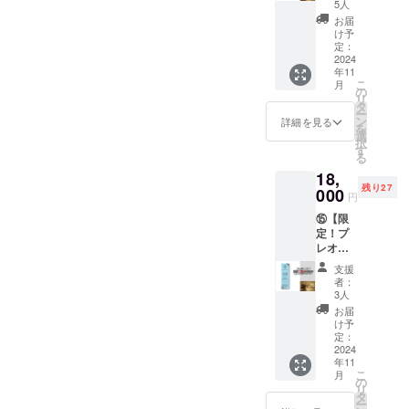
利用
～
可 ・紛
・個室
ただ
たしま
人名を
5人
券】 ※
CLOSE
失の際
予約シ
き、パ
す。
ローマ
お届
ご本人
（120
は再発
ステム
ブリッ
【パブ
字で掲
け予
以外の
分）
行不可
より事
クをご
リック
載※白字
定：
方も利
2024
「サー
【パブ
前予約
利用で
6ヶ月使
のみの
年11
用可能
ビス内
リック
が必要
きま
い放
一色と
こ
月
な為、
容」 ・
120分利
です。
す。
題】
なりま
の
リ
プレゼ
チケッ
用券】
「注意
「有効
「利用
す。
タ
ー
ント利
トと引
※ご本人
事項」
期限」
可能時
ン
詳細を見る
を
用もオ
き換え
以外の
・パブ
・グラ
間」 ・
選
択
スス
でパブ
方も利
リック
ンド
OPEN
日本太
す
る
メ！
リック
用可。
は使用
オープ
～
郎の場
18,
「利用
をご利
プレゼ
不可 ・
ンから1
CLOSE
合：
残り27
可能時
000
用でき
ント利
本券１
年間
「サー
TARO.N
円
間」 ・
ます。
用もオ
枚につ
「注意
ビス内
IHON ・
⑮【限
OPEN
「有効
スス
き4名様
事項」
容」 ・
連絡方
定！プ
～
期限」
メ！
まで利
・パブ
チケッ
法：詳
レオー
CLOSE
・グラ
「利用
用可能
リック
ト及び
細は
プン 個
（100
ンド
可能時
・現金
は男性
身分証
メール
支援
室120分
分）
オープ
間」 ・
への交
専用 ・
を提示
にてご
者：
利用
「サー
ンから1
OPEN
換不可
本券１
してい
連絡い
3人
券】 ※
ビス内
年間
～
・紛失
枚につ
ただ
たしま
お届
ご本人
容」 ・
「注意
CLOSE
の際は
き1名様
き、パ
す。
け予
以外の
チケッ
定：
事項」
（120
再発行
まで利
ブリッ
【パブ
方も利
2024
トと引
・パブ
分）
不可
用可能
クをご
リック
年11
用可。
き換え
リック
「サー
【パブ
・現金
利用で
3ヶ月間
こ
月
プレゼ
で個室
の
は男性
ビス内
リック
への交
きま
使い放
リ
ント利
をご利
タ
専用 ・
容」 ・
120分利
換不可
す。
題】
ー
用もオ