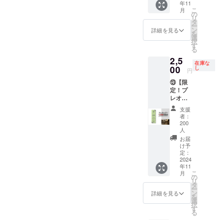
オープ
可
本人１
年11
利用券
詳細は
能 ・本
定して
ンから1
名様の
こ
月
+１ドリ
メール
の
券１枚
おりま
年間
み利用
リ
ンク+サ
で連絡
タ
につき
す。 ・
可能
ー
ウナ
しま
ン
１名様
詳細を見る
プレ
を
ハッ
す。 ※
選
まで利
オープ
択
ト」 ・
視察日
す
用可能
ンに参
る
サウナ
は10月
・現金
加でき
2,5
完成ま
初旬～
への交
なかっ
在庫な
での秘
00
11月中
し
換不可
た方は
円
話、総
旬の間
・紛失
通常利
⑬【限
工費、
の半日
の際は
用券と
定！プ
人生相
を予定
再発行
して利
レオー
談、サ
してお
不可 ・
用可能
プン パ
ウナへ
ります
個室は
その
支援
ブリッ
の想い
・13：
使用不
者：
場合の
ク120分
など、
30～
200
可 ・プ
有効期
利用
何でも
人
14：
レオー
間はグ
券】 ※
ありで
00 現
お届
プン期
ランド
ご本人
す！一
け予
地視察
間は12
オープ
以外の
定：
緒に
14：
月中旬
ンから1
2024
方も利
「とと
30～
～1月中
年間
年11
用可。
のい」
17：
旬の内
こ
月
プレゼ
の
ましょ
00 水
10日間
リ
ント利
タ
う！
風呂＆
程度を
ー
用もオ
ン
「利用
詳細を見る
サウナ
予定し
を
スス
選
可能時
温度会
ており
択
メ！
す
間」 ・
議 【パ
ます。
る
「利用
OPEN
ブリッ
・撮影