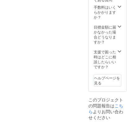
とで頭
た方は
定して
行不可
部を熱
手数料はいく
通常利
おりま
・個室
から守
らかかります
用券と
す。 ・
は使用
りま
か？
して利
プレ
不可
す。ま
用可能
オープ
た、水
目標金額に届
その
ンに参
捌けの
かなかった場
場合の
加でき
良さと
合どうなりま
有効期
なかっ
速乾機
すか？
間はグ
た方は
能によ
ランド
通常利
り、洗
支援で困った
オープ
用券と
濯・脱
時はどこに相
ンから1
して利
水後の
談したらいい
年間
用可能
物干し
ですか？
その
の手間
場合の
を軽減
有効期
ヘルプページを
する事
間はグ
見る
が可能
ランド
です。
オープ
表と裏
ンから1
このプロジェクト
に高い
年間
の問題報告は
速乾性
こち
と洗濯
ら
よりお問い合わ
耐久性
せください
を備え
た特殊
素材を
使用