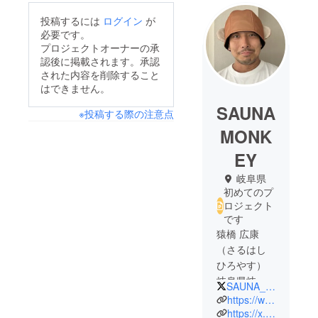
投稿するには
ログイン
が
必要です。
プロジェクトオーナーの承
認後に掲載されます。承認
された内容を削除すること
はできません。
SAUNA
※投稿する際の注意点
MONK
EY
岐阜県
初めてのプ
ロジェクト
です
猿橋 広康
（さるはし
ひろやす）
岐阜県岐阜
SAUNA_MONKEY_
市出身 37歳
https://www.instagram.com/sauna_monkey_/
（サウナト
https://x.com/SAUNA_MONKEY_