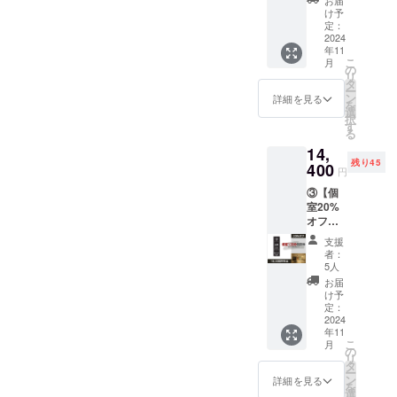
お届
※ご本人
願い致
け予
以外の
定：
しま
2024
方も利
す！！
年11
用可。
こ
月
プレゼ
の
リ
ント利
タ
ー
用もオ
ン
詳細を見る
を
スス
選
択
メ！
す
る
「利用
14,
可能時
残り45
400
間」 ・
円
OPEN
③【個
～
室20%
CLOSE
オフチ
（120
ケット
分）
支援
（120分
「サー
者：
利用
ビス内
5人
券）】
容」 ・
お届
※ご本人
チケッ
け予
以外の
定：
トと引
方も利
2024
き換え
年11
用可。
でパブ
こ
月
プレゼ
の
リック
リ
ント利
タ
をご利
ー
用もオ
ン
用でき
詳細を見る
を
スス
選
ます。