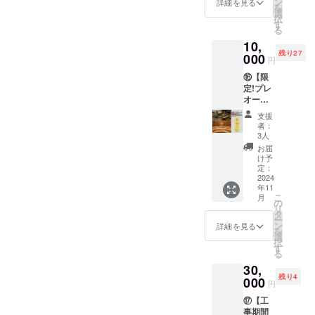
用でき
ン
本券１
チケッ
用券】
・紛失
「有効
「利用
詳細を見る
を
スス
ます。
選
枚につ
トと引
※ご本人
の際は
期限」
可能時
択
メ！
「予約
す
き1名様
き換え
以外の
再発行
・グラ
間」 ・
る
「利用
方法」
まで利
でパブ
方も利
不可 ・
ンド
OPEN
10,
可能時
・個室
用可能
リック
用可。
個室は
オープ
～
残り27
間」 ・
000
予約シ
・現金
をご利
プレゼ
使用不
ンから
CLOSE
円
OPEN
ステム
への交
用でき
ント利
可 ・ご
6ヶ月
「サー
⑯【限
～
より事
換不可
ます。
用もオ
利用の
「注意
ビス内
定!プレ
CLOSE
前予約
・紛失
「有効
スス
際は身
事項」
容」 ・
オープ
（120
が必要
の際は
期限」
メ！
分証の
・パブ
チケッ
ン パブ
分）
です。
再発行
・グラ
「利用
提示を
リック
ト及び
支援
リック
「サー
「注意
不可 ・
ンド
可能時
お願い
は男性
身分証
者：
撮影会
ビス内
事項」
3人
個室は
オープ
間」 ・
します
専用 ・
を提示
チケッ
容」 ・
・パブ
使用不
ンから1
OPEN
・ご本
本券１
してい
お届
ト 120
チケッ
リック
け予
可
年間
～
人１名
枚につ
ただ
分利用
トと引
定：
は使用
「注意
CLOSE
様のみ
き１名
き、パ
券付】
2024
き換え
不可 ・
事項」
（120
利用可
様まで
ブリッ
年11
「利用
で個室
本券１
・パブ
分）
能
利用可
クをご
こ
月
可能時
をご利
の
枚につ
リック
「サー
能 ・現
利用で
リ
間」 ・
用でき
タ
き4名様
は男性
ビス内
金への
きま
ー
120分
ます。
ン
まで利
詳細を見る
専用 ・
容」 ・
交換不
す。
を
「サー
「予約
選
用可能
本券１
チケッ
可 ・紛
「有効
択
ビス内
方法」
す
・現金
枚につ
トと引
失の際
期限」
る
容」 ・
・個室
への交
き１名
き換え
は再発
・グラ
30,
チケッ
予約シ
換不可
様まで
でパブ
行不可
ンド
残り4
トと引
000
ステム
・紛失
利用可
リック
・個室
オープ
円
き換え
より事
の際は
能 ・現
をご利
は使用
ンから
⑰【工
で120分
前予約
再発行
金への
用でき
不可 ・
3ヶ月
事期間
パブ
が必要