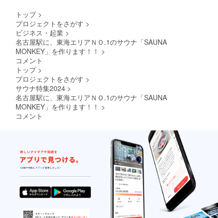
し、機
能性と
トップ
>
耐久性
プロジェクトをさがす
>
の両立
ビジネス・起業
>
を実現
しまし
名古屋駅に、東海エリアＮＯ.1のサウナ「SAUNA
た。ま
MONKEY」を作ります！！
>
た、新
コメント
たに断
トップ
>
熱性向
プロジェクトをさがす
>
上の為
の空気
サウナ特集2024
>
層とな
名古屋駅に、東海エリアＮＯ.1のサウナ「SAUNA
る穴あ
MONKEY」を作ります！！
>
き処理
コメント
を施し
たリサ
イクル
ポリエ
ステル
フェル
トを使
用した4
層構造
です。
コンパ
クトに
折りた