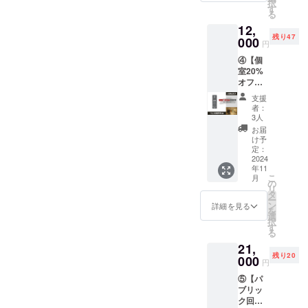
択
メ！
す
「有効
る
「利用
期限」
12,
可能時
・グラ
残り47
間」 ・
000
ンド
円
OPEN
オープ
④【個
～
ンから1
室20%
CLOSE
年間
オフチ
（120
「注意
ケット
分）
事項」
支援
（100分
「サー
・パブ
者：
利用
ビス内
3人
リック
券）】
容」 ・
は男性
お届
※ご本人
チケッ
け予
専用 ・
以外の
トと引
定：
本券１
方も利
2024
き換え
枚につ
年11
用可。
で個室
き１名
こ
月
プレゼ
をご利
の
様まで
リ
ント利
用でき
タ
利用可
ー
用もオ
ます。
ン
詳細を見る
能 ・現
を
スス
「有効
選
金への
択
メ！
期限」
す
交換不
る
「利用
・グラ
可 ・紛
21,
可能時
ンド
失の際
残り20
間」 ・
000
オープ
は再発
円
OPEN
ンから1
行不可
⑤【パ
～
年間
・個室
ブリッ
CLOSE
「予約
は使用
ク回数
（100
方法」
不可