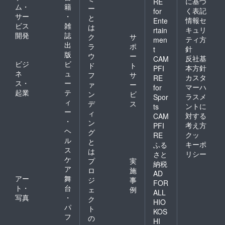
に基づ
RE
ム・
籍
ー
く表記
for
サー
・
と
情報セ
Ente
ビス
雑
は
キュリ
rtain
開発
誌
ク
サ
ティ方
men
出
ラ
ポ
針
t
版
ウ
ー
反社基
CAM
ビジ
ビ
ド
ト
本方針
PFI
ネ
ュ
フ
サ
カスタ
RE
ス・
ー
ァ
ー
マーハ
for
起業
テ
ン
ビ
ラスメ
Spor
ィ
デ
ス
ントに
ts
ー
ィ
対する
CAM
・
ン
考え方
PFI
ヘ
グ
クッ
RE
ル
と
キーポ
ふる
ス
は
リシー
さと
ケ
プ
実
納税
ア
ロ
施
AD
アー
舞
ジ
事
FOR
ト・
台
ェ
例
ALL
写真
・
ク
HIO
パ
ト
KOS
フ
の
HI