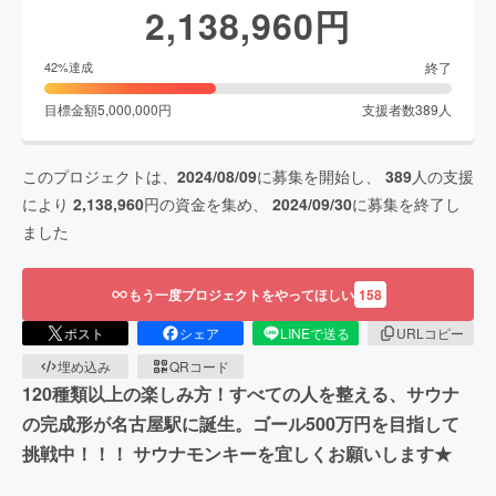
2,138,960
円
終了
42
%達成
目標金額
5,000,000
円
支援者数
389
人
このプロジェクトは、
2024/08/09
に募集を開始し、
389
人の支援
により
2,138,960
円の資金を集め、
2024/09/30
に募集を終了し
ました
もう一度プロジェクトをやってほしい
158
ポスト
シェア
LINEで送る
URLコピー
埋め込み
QRコード
120種類以上の楽しみ方！すべての人を整える、サウナ
の完成形が名古屋駅に誕生。ゴール500万円を目指して
挑戦中！！！ サウナモンキーを宜しくお願いします★