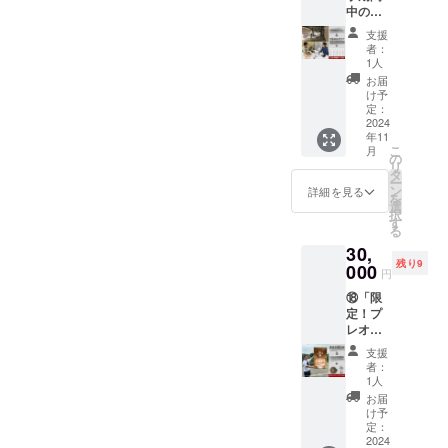
不可 ・
交換不
ます。
ご利用
「注意
中の施
リック
です。
プレ
可 ・紛
「有効
の際は
事項」
設見学
をご利
「注意
オープ
失の際
期限」
身分証
・パブ
支援
ツアー
用でき
事項」
ン期間
者：
は再発
・グラ
の提示
リック
+温度会
ます。
・パブ
1人
は12月
行不可
ンド
をお願
は男性
議参加
「予約
リック
中旬～1
お届
・個室
オープ
いしま
専用 ・
券】 ※
方法」
は使用
け予
月中旬
は使用
ンから1
す ・ご
本券１
ご本人
・事前
定：
不可 ・
の内10
不可
年間
本人１
枚につ
以外の
2024
にメー
本券１
日間程
「注意
名様の
き１名
年11
方も利
ルにて
枚につ
度を予
事項」
み利用
様まで
こ
月
用可。
日程調
の
き4名様
定して
・パブ
可能
利用可
リ
プレゼ
整をさ
タ
まで利
おりま
リック
能 ・現
ー
ント利
せてい
ン
用可能
詳細を見る
す。 ・
は男性
金への
を
用もオ
ただき
選
・現金
プレ
専用 ・
交換不
択
スス
ます。
す
への交
オープ
本券１
可 ・紛
る
メ！ ※
「注意
換不可
ンに参
枚につ
失の際
30,
支援者
事項」
・紛失
加でき
き1名様
は再発
残り9
様の交
000
・水着
の際は
なかっ
円
まで利
行不可
通費や
着用で
再発行
た方は
用可能
・個室
⑱「限
滞在
の参加
不可 ・
通常利
・現金
は使用
定！プ
費：支
となり
プレ
用券と
への交
不可 ・
レオー
援者様
ます。
オープ
して利
換不可
ご利用
プン 猿
の交通
・男女
ン期間
用可能
支援
・紛失
の際は
兄とサ
費や滞
ご利用
は12月
者：
その
の際は
身分証
ウナに
在費は
できま
1人
中旬～1
場合の
再発行
の提示
入れる
各自で
す。 ・
月中旬
お届
有効期
不可 ・
をお願
権利+パ
ご負担
脱衣所
け予
の内10
間はグ
個室は
いしま
ブリッ
くださ
定：
以外は
日間程
ランド
使用不
す ・ご
ク120分
2024
い。 ※
撮影可
度を予