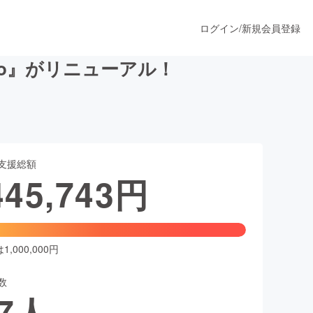
ログイン
/
新規会員登録
co』がリニューアル！
うすぐ公開されます
支援総額
プロダクト
445,743
円
ファッション
スポーツ
,000,000円
数
ア
ソーシャルグッド
7
人