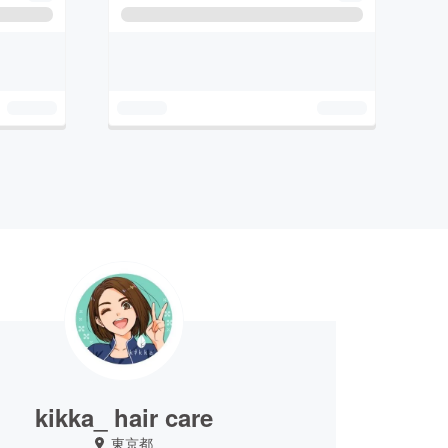
kikka_ hair care
東京都