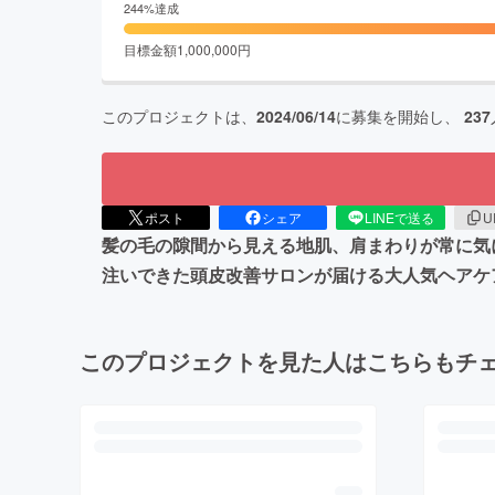
244
%達成
目標金額
1,000,000
円
このプロジェクトは、
2024/06/14
に募集を開始し、
237
ポスト
シェア
LINEで送る
U
髪の毛の隙間から見える地肌、肩まわりが常に気
注いできた頭皮改善サロンが届ける大人気ヘアケア
このプロジェクトを見た人はこちらもチ