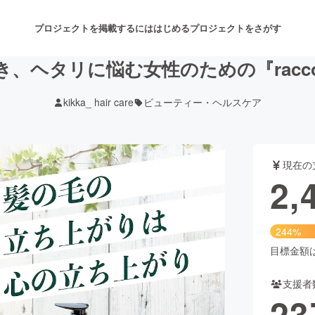
プロジェクトを掲載するには
はじめる
プロジェクトをさがす
、ヘタリに悩む女性のための『rac
kikka_ hair care
ビューティー・ヘルスケア
注目のリターン
注目の新着プロジェクト
募集終了が近いプロジェクト
も
現在の
音楽
舞台・パフォーマンス
2,
ゲーム・サービス開発
フード・飲食店
244%
書籍・雑誌出版
アニメ・漫画
目標金額は1
支援者
チャレンジ
ビューティー・ヘルスケ
23