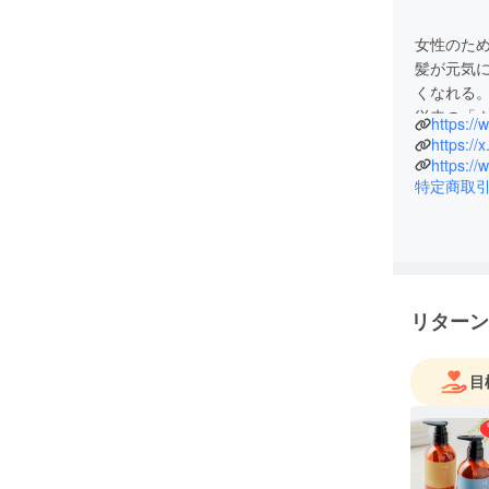
女性のた
髪が元気
くなれる
従来の「
https://
セリング
https:/
肯定感を
https:/
特定商取
も学んで行
ないこと
全国よりお
「髪の立
商品rac
変え、お客
リターン
致します
目