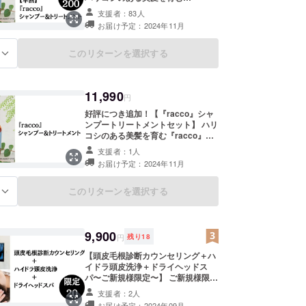
『racco』シャンプー(500ml)＆ト
支援者：83人
リートメント(300ml』セットをお届
お届け予定：2024年11月
けします。 販売予定価格11,990円
（送料込税込価格）より10％OFF！
1,199円お得です！ シャンプーコン
このリターンを選択する
る
ディショナーはリニューアル後、
セットで11,990円/本で販売予定で
す。 ※送料込みのお値段です。
11,990
円
好評につき追加！【『racco』シャ
ンプートリートメントセット】 ハリ
コシのある美髪を育む『racco』
シャンプー(500ml)＆トリートメン
支援者：1人
ト(300ml』セットをお届けします。
お届け予定：2024年11月
販売予定価格にはなりますが、工場
より納品→即お届けとなりますの
で、早期に手にしていただけます! ※
このリターンを選択する
る
送料込みのお値段です。
9,900
円
残り
18
【頭皮毛根診断カウンセリング＋ハ
イドラ頭皮洗浄＋ドライヘッドス
パ〜ご新規様限定〜】 ご新規様限
定、全国・海外からもお客様が訪れ
支援者：2人
るkikkaの大人気頭皮毛根診断に加
お届け予定：2024年09月