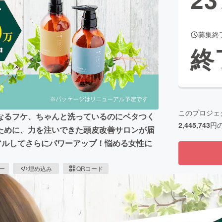
募集終
CAMPFIRE for Social Good
CAMPFIRE Creation
終
CAMPFIREふるさと納税
machi-ya
コミュニティ
このプロジェ
なるフケ、ちゃんと洗っているのにベタつく
2,445,743
円
ために、力を注いできた頭皮改善サロンが届
ーアルしてさらにパワーアップ！悩める女性に
ピー
埋め込み
QRコード