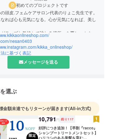
初めてのプロジェクトです
めの頭皮.フェムケアサロン代表のりょこ先生です。
になれば心も元気になる。心が元気になれば、美し
。
ネガティブな気持ちで訪れる場所」を覆し、カウン
www.kikkaonlineshop.com/
だけではなく、毛活を通して、ポジティブに、自己
/x.com/nesan0403
高められるようお客様を全力で応援し、お客様自身
/www.instagram.com/kikka_onlineshop/
引法に基づく表記
くという新感覚のサロン、それがkikkaにしかでき
です。
メッセージを送る
悩み相談に訪れた女性たちの声を元に、2023年
ち上がりは心の立ち上がり」をモットーに初の自社
coをリリースしました。大好評につき開発チームを
様のお声に耳を傾けグレードupしてリニューアル
を選ぶ
。
標金額未達でもリターンが届きます
(All-in方式)
10,791
円
残り
117
好評につき追加！【早割『racco』
シャンプートリートメントセット】
ハリコシのある美髪を育む