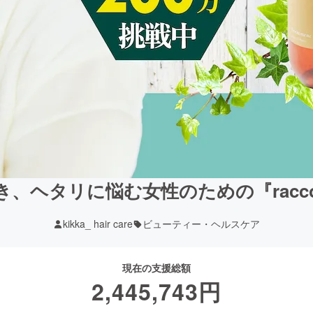
、ヘタリに悩む女性のための『rac
kikka_ hair care
ビューティー・ヘルスケア
現在の支援総額
2,445,743
円