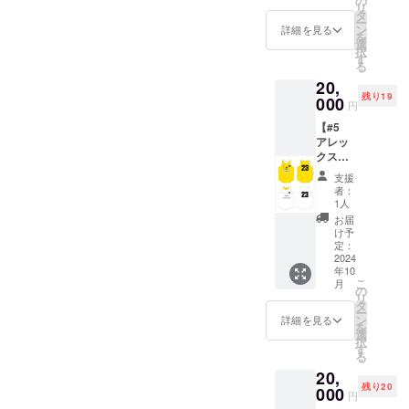
の
リ
るもの
です。
タ
ー
と同じ
※選手実
ン
詳細を見る
を
デザイ
着用の
選
択
ンのリ
もので
す
る
バーシ
はあり
20,
ブルを
ませ
残り19
提供し
000
ん。 ※
円
ます。
ご支援
【#5
・商品
確定後
アレッ
サイ
の返
クス・
ズ：Oサ
金・
デイビ
イズ ※
キャン
支援
ス選
選手実
セル・
者：
手 サ
着用の
交換
1人
イン入
もので
は、対
お届
りリ
はあり
応いた
け予
バーシ
ませ
定：
しかね
ブル】
2024
ん。 ※
ますの
年10
選手が
ご支援
で、何
こ
月
練習中
確定後
の
卒ご了
リ
に使用
の返
タ
承くだ
ー
してい
金・
ン
さい。
詳細を見る
を
るもの
キャン
選
択
と同じ
セル・
す
る
デザイ
交換
20,
ンのリ
は、対
残り20
バーシ
000
応いた
円
ブルを
しかね