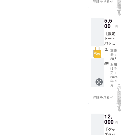
サイ
ン
詳細を見る
を
ズ：
選
択
34cm×
す
る
85cm ※
5,5
ご支援
確定後
00
円
の返
【限定
金・
トート
キャン
バッ
セル・
グ】 ク
交換
支援
ラウド
は、対
者：
ファン
応いた
29人
ディン
しかね
お届
グ限定
ますの
け予
デザイ
で、何
定：
ンの
2024
卒ご了
年09
トート
承くだ
こ
月
バッグ
さい。
の
リ
を提供
タ
ー
しま
ン
詳細を見る
を
す。 ・
選
択
商品サ
す
る
イズ：
12,
幅
36cm×
000
円
高さ
【グッ
37cm×
ズセッ
マチ11