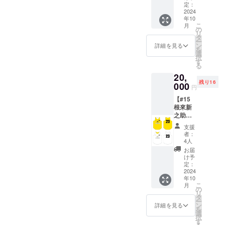
選手が
ませ
定：
ますの
練習中
2024
ん。 ※
で、何
年10
に使用
ご支援
卒ご了
こ
月
してい
確定後
の
承くだ
リ
るもの
の返
タ
さい。
ー
と同じ
金・
ン
詳細を見る
を
デザイ
キャン
選
択
ンのリ
セル・
す
る
バーシ
交換
20,
ブルを
は、対
残り16
提供し
000
応いた
円
ます。
しかね
【#15
・商品
ますの
根來新
サイ
で、何
之助選
ズ：XO
卒ご了
手 サ
サイズ
承くだ
支援
イン入
※選手実
さい。
者：
りリ
着用の
4人
バーシ
もので
お届
ブル】
はあり
け予
選手が
ませ
定：
練習中
2024
ん。 ※
年10
に使用
ご支援
こ
月
してい
確定後
の
リ
るもの
の返
タ
ー
と同じ
金・
ン
詳細を見る
を
デザイ
キャン
選
択
ンのリ
セル・
す