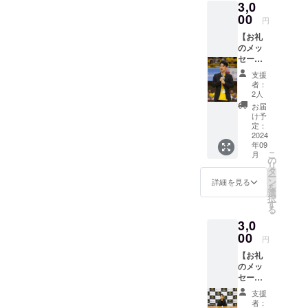
3,0
サイン
ご支援
は選手
00
確定後
円
のみで
の返
【お礼
す。ス
金・
のメッ
タッフ
キャン
セージ
は入り
セル・
動画】
ませ
交換
支援
感謝の
ん。 ※
は、対
者：
気持ち
ご支援
応いた
2人
を込め
確定後
しかね
お届
て、株
の返
ますの
け予
式会社
金・
定：
で、何
代表取
2024
キャン
卒ご了
年09
締役の
セル・
承くだ
こ
月
生岡直
交換
の
さい。
リ
人から
は、対
タ
ー
お礼
応いた
ン
詳細を見る
を
メッ
しかね
選
択
セージ
ますの
す
る
動画を
で、何
3,0
お送り
卒ご了
しま
00
承くだ
円
す。 ・
さい。
【お礼
収録時
のメッ
間：1分
セージ
程度 ・
動画】
提供方
支援
感謝の
法：
者：