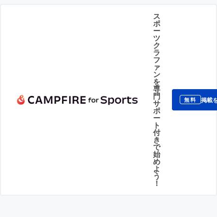
ス
ポ
ー
ツ
ク
ラ
フ
ァ
ン
を
専
門
掲載
無料
サ
ポ
ー
ト
付
き
で
始
め
よ
う
！