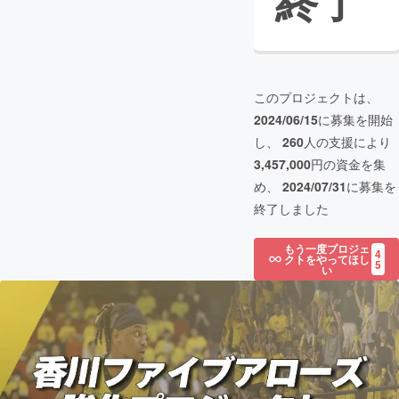
終了
このプロジェクトは、
2024/06/15
に募集を開始
し、
260
人の支援により
3,457,000
円の資金を集
め、
2024/07/31
に募集を
終了しました
もう一度プロジェ
4
クトをやってほし
5
い