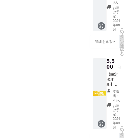
気持ち
メール
8人
を込め
にURL
お届
て、籔
を記載
け予
内HCか
しま
定：
らのお
2024
す。
年08
礼メッ
こ
月
セージ
の
リ
動画を
タ
ー
お送り
ン
詳細を見る
を
しま
選
択
す。 ・
す
る
収録時
5,5
間：1分
程度 ・
00
円
提供方
【限定
法：
タオ
メール
ル】 ク
にURL
ラウド
を記載
支援
ファン
しま
者：
ディン
す。
78人
グ限定
お届
デザイ
け予
ンのタ
定：
オルを
2024
年09
提供し
こ
月
ます。
の
リ
・商品
タ
ー