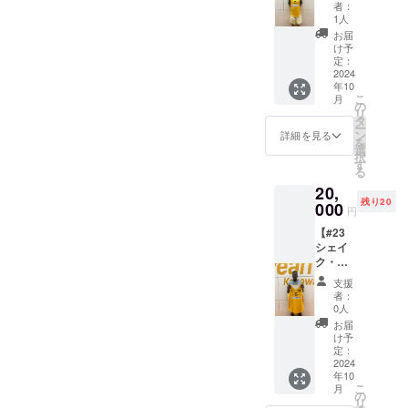
イン入
※選手実
応いた
者：
りリ
着用の
しかね
1人
バーシ
もので
ますの
お届
ブル】
はあり
で、何
け予
選手が
ませ
定：
卒ご了
練習中
2024
ん。 ※
承くだ
年10
に使用
ご支援
さい。
こ
月
してい
確定後
の
リ
るもの
の返
タ
ー
と同じ
金・
ン
詳細を見る
を
デザイ
キャン
選
択
ンのリ
セル・
す
る
バーシ
交換
20,
ブルを
は、対
残り20
提供し
000
応いた
円
ます。
しかね
【#23
・商品
ますの
シェイ
サイ
で、何
ク・ケ
ズ：XO
卒ご了
イタ選
サイズ
承くだ
支援
手 サ
※選手実
さい。
者：
イン入
着用の
0人
りリ
もので
お届
バーシ
はあり
け予
ブル】
ませ
定：
選手が
2024
ん。 ※
年10
練習中
ご支援
こ
月
に使用
確定後
の
リ
してい