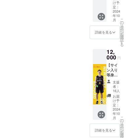
ズンで
す。 ※
け予
り等身大タオルクラウド
販売す
ご支援
定：
る選手
2024
確定後
ファンディングだけの限定
年10
タオル
の返
こ
月
のサイ
金・
の
商品です。実際の選手と同
リ
ン入り
キャン
タ
ー
クラウ
じ大きさの特大サイズかつ
セル・
ン
詳細を見る
を
ドファ
交換
選
択
サイン入りでご用意しま
ンディ
は、対
す
る
ング限
応いた
す。今回限りの商品です。
12,
定色違
しかね
い選手
000
ますの
④サイン入り選手タオルこ
円
タオル
で、何
【サイ
をご提
ちらもクラウドファンディ
卒ご了
ン入り
供しま
承くだ
ング限定デザインのタオル
等身大
す。 ・
さい。
選手タ
商品サ
支援
をサイン入りでご用意しま
オル】
イズ：
者：
クラウ
34cm×
16人
す。今シーズン初の選手タ
ドファ
84cm程
お届
ンディ
度 ※画
オルです！⑤クラファン感
け予
ング限
像は
定：
謝状生岡直人代表取締役か
定のサ
2024
2023-
年10
イン入
24シー
ら感謝を込めた直筆メッ
こ
月
り等身
ズンの
の
リ
大選手
タオル
タ
セージ入りの感謝状をお届
ー
タオル
デザイ
ン
詳細を見る
を
を提供
ンをも
けします。今回ご支援いた
選
択