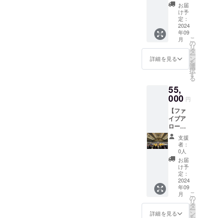
30,000
るお礼
み） ・
載 ※支
お届
円_プラ
のメー
掲載期
け予
援時、
チナ】
ルをお
定：
間：
必ず備
このリ
2024
送りし
2024-
考欄に
年09
ターン
ます。
25シー
掲載を
こ
月
は2,000
・公式
の
ズン中
希望さ
リ
円・
HP内の
タ
掲載
れるお
ー
5,500
本コー
ン
(2024年
詳細を見る
名前を
を
円・
ス(ファ
選
10月頃
ご記入
択
10,000
イブア
す
～2025
くださ
る
円・
ローズ
年5月
い。 ※
55,
55,000
純粋
頃) ・掲
公式HP
円のリ
000
ブース
載方
内の支
円
ターン
ト)の支
法：お
援者一
【ファ
と同じ
援者一
名前も
覧へお
イブア
内容に
覧にお
しくは
名前を
ローズ
なりま
名前を
企業ロ
掲載し
純粋
す。 ・
掲載し
ゴの掲
たくな
支援
ブース
ご支援
ます。
載 ※支
者：
い場合
ト
に対す
（ご希
0人
援時、
は、そ
55,000
るお礼
望者の
必ず備
お届
の旨を
円_ダイ
のメー
み） ・
け予
考欄に
ご記載
ヤモン
ルをお
定：
掲載期
掲載を
くださ
ド】 こ
2024
送りし
間：
希望さ
い。 ※
年09
のリ
ます。
2024-
れるお
ご支援
こ
月
ターン
・公式
の
25シー
名前を
確定後
リ
は2,000
HP内の
タ
ズン中
ご記入
の返
ー
円・
本コー
ン
掲載
詳細を見る
くださ
金・
を