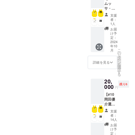
ムッ
提供し
しかね
サ・ダ
ます。
ますの
マ選
・商品
で、何
支援
手 サ
サイ
卒ご了
者：
イン入
ズ：Oサ
承くだ
1人
りリ
イズ ※
さい。
お届
バーシ
選手実
け予
ブル】
着用の
定：
選手が
2024
もので
年10
練習中
はあり
こ
月
に使用
ませ
の
リ
してい
ん。 ※
タ
ー
るもの
ご支援
ン
詳細を見る
を
と同じ
確定後
選
択
デザイ
の返
す
る
ンのリ
金・
20,
バーシ
キャン
残り6
ブルを
000
セル・
円
提供し
交換
【#10
ます。
は、対
岡田優
・商品
応いた
介選
サイ
しかね
手 サ
ズ：
ますの
支援
イン入
3XOサ
で、何
者：
りリ
イズ ※
卒ご了
14人
バーシ
リバー
承くだ
お届
ブル】
シブル
さい。
け予
選手が
の背番
定：