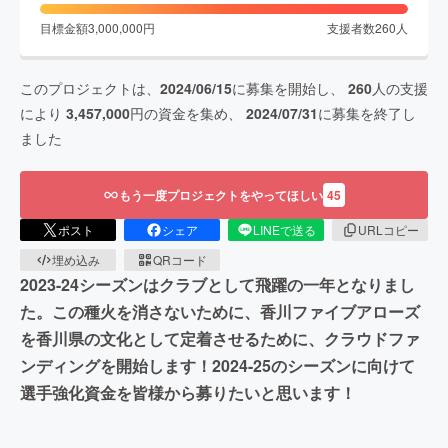
目標金額
3,000,000
円
支援者数
260
人
このプロジェクトは、
2024/06/15
に募集を開始し、
260
人の支援
により
3,457,000
円の資金を集め、
2024/07/31
に募集を終了し
ました
もう一度プロジェクトをやってほしい
45
ポスト
シェア
LINEで送る
URLコピー
埋め込み
QRコード
2023-24シーズンはクラブとして飛躍の一年となりまし
た。この種火を消さないために、香川ファイブアローズ
を香川県の文化として定着させるために、クラウドファ
ンディングを開始します！2024-25のシーズンに向けて
選手強化資金を皆様から募りたいと思います！