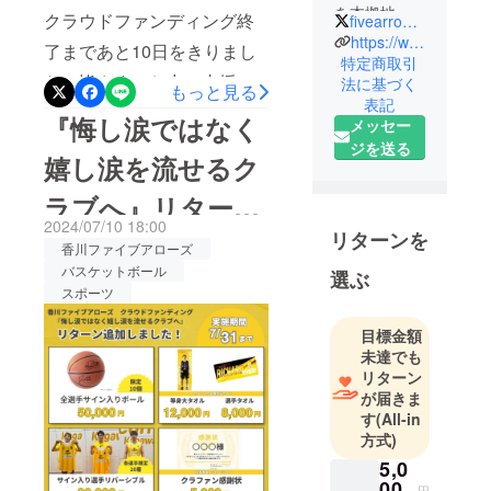
を本拠地と
クラウドファンディング終
fivearrows_K
して活動し
https://www.fivearrows.jp/
了まであと10日をきりまし
ているプロ
特定商取引
た！皆さまのお力で支援額
法に基づく
バスケット
もっと見る
表記
ボールチー
200万円も目の前です。優勝
『悔し涙ではなく
メッセー
ムです。地
するクラブを作るために今
ジを送る
域に根ざし
嬉し涙を流せるク
一度お力を貸してくださ
たクラブと
ラブへ』リターン
い！そして！本日加入発表
して、地域
2024/07/10 18:00
の方々の協
があった岡田優介選手の
リターンを
を追加しました！
香川ファイブアローズ
力を頂きな
グッズを7月22日21時より
バスケットボール
選ぶ
がら、日々
スポーツ
リターンに追加します！・
活動を続け
ています。
サイン入りリバーシブル
目標金額
未達でも
（限定20着）・サイン入り
リターン
限定選手タオル・サイン入
が届きま
り等身大選手タオル数に限
す
(All-in
方式)
りのあるリターンもありま
5,0
す！ご支援のほどよろしく
00
円