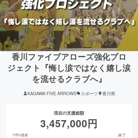
香川ファイブアローズ強化プロ
ジェクト『悔し涙ではなく嬉し涙
を流せるクラブへ』
KAGAWA FIVE ARROWS
スポーツ
香川県
現在の支援総額
3,457,000
円
終了
115
%達成