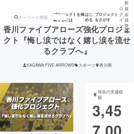
新
ロ
規
グ
会
プロジェクトを掲
はじ
プロジェクト
/
載するには
める
をさがす
イ
員
ン
登
香川ファイブアローズ強化プロジェ
録
クト『悔し涙ではなく嬉し涙を流せ
るクラブへ』
人気のプロ
注目のリ
注目の新着プロ
募集終了が近いプ
もうすぐ公開
ジェクト
ターン
ジェクト
ロジェクト
されます
KAGAWA FIVE ARROWS
スポーツ
香川県
アート・写真
音楽
現在の支援総
テクノロジー・ガジェット
ゲーム・サ
額
3,45
映像・映画
書籍・雑誌
7,00
ビジネス・起業
チャレンジ