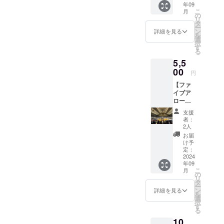
年09
リター
量:300g
こ
月
ンは
(3人前)
の
リ
5,500
※原材料
タ
ー
円・
及び添
ン
詳細を見る
を
10,000
加物等
選
択
円・
の食品
す
る
30,000
表示は
5,5
円・
お届け
55,000
00
商品の
円
円のリ
ラベル
【ファ
ターン
に表記
イブア
と同じ
されま
ローズ
内容に
す。 商
純粋
なりま
品開封
支援
ブース
す。 ・
前には
者：
ト5,500
ご支援
必ずお
2人
円_シル
に対す
届けの
お届
バー】
るお礼
リター
け予
このリ
のメー
定：
ンに貼
ターン
2024
ルをお
付され
年09
は2,000
送りし
たラベ
こ
月
円・
ます。
の
ルや注
リ
10,000
・公式
タ
意書き
ー
円・
HP内の
ン
をご確
詳細を見る
を
30,000
本コー
選
認くだ
択
円・
ス(ファ
す
さい。
る
55,000
イブア
今回の
10,
円のリ
ローズ
クラウ