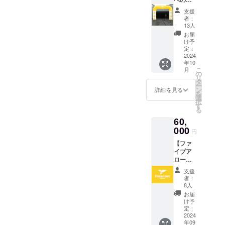
掲載し
覧にお
しくは
たくな
さい。
名前掲
ます。
名前を
企業ロ
い場合
支援
※複数口
載】 ・
・掲載
掲載し
ゴの掲
者：
は、そ
でのご
入場
期間：
ます。
13人
載 ※支
の旨を
支援も
ゲート
2024年
（ご希
援時、
お届
ご記載
可能で
に、支
10月頃
望者の
け予
必ず備
くださ
す。 ※
援者様
(高松市
定：
み） ・
考欄に
い。 ※
法人の
のお名
2024
総合体
掲載期
掲載を
ご支援
ご支援
年10
前
育館で
間：
希望さ
確定後
も可能
こ
月
（ニッ
の開幕
の
2024-
れるお
の返
です。
リ
クネー
戦) ・掲
タ
25シー
名前を
金・
※支援時
ー
ム）を
載方
ン
ズン中
詳細を見る
ご記入
キャン
の質問
を
掲載し
法：文
選
掲載
くださ
セル・
項目へ
択
ます。
字の
す
(2024年
い。 ※
交換
の回答
る
掲載期
み、ロ
10月頃
公式HP
は、対
は変更
60,
間：
ゴ／バ
～2025
内の支
応いた
できま
2024-
000
ナーの
年5月
援者一
円
しかね
せん。
25
掲載は
頃) ・掲
覧へお
ますの
名前を
【ファ
シーズ
不可 ・
載方
名前を
で、何
掲載し
イブア
ン中の
支援
法：お
掲載し
卒ご了
たくな
ローズ
試合会
時、必
名前も
たくな
承くだ
い場合
全力支
場内 掲
ず備考
しくは
い場合
支援
さい。
は、そ
援セッ
載方
欄に希
企業ロ
者：
は、そ
※複数口
の旨を
ト】
法：お
望され
8人
ゴの掲
の旨を
でのご
ご記載
様々な
名前も
るお名
載 ※支
お届
ご記載
支援も
くださ
内容を
しくは
前をご
け予
援時、
くださ
可能で
い。
盛り込
企業ロ
定：
記入く
必ず備
い。 ※
す。 ※
んだ
2024
ゴの掲
ださ
考欄に
ご支援
法人の
年09
セット
載 支援