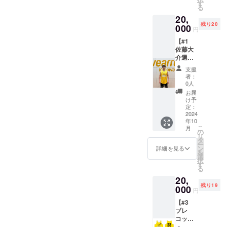
しま
とにし
す
る
だいた記念にいかがでしょ
す。 ・
たイ
20,
商品サ
メージ
うか？世界に一つしかない
残り20
イズ：
000
です。
円
70cm×
実際に
感謝状です！どれもクラウ
【#1
210㎝ ※
お送り
佐藤大
画像は
する商
ドファンディング限定の商
介選
イメー
品とは
手 サ
品です！優勝するチームを
ジデザ
デザイ
支援
イン入
インで
ンが異
者：
作るためにも今一度力を貸
りリ
す。実
なりま
0人
バーシ
際にお
す。 ※
お届
してください。2回目のご支
ブル】
送りす
備考欄
け予
選手が
る商品
定：
に必ず
援も可能です。よろしくお
練習中
2024
とは異
ご希望
年10
に使用
願いします！
なる場
選手を
こ
月
してい
合があ
の
記載し
リ
るもの
りま
タ
てくだ
ー
と同じ
す。 ※
ン
さい。
詳細を見る
を
デザイ
備考欄
選
※ご支援
択
ンのリ
に必ず
す
確定後
る
バーシ
希望選
の返
20,
ブルを
手を記
金・
残り19
提供し
000
載して
キャン
円
ます。
くださ
セル・
【#3
・商品
い。 ※
交換
ブレ
サイ
ご支援
は、対
コッ
ズ：
確定後
応いた
ト・