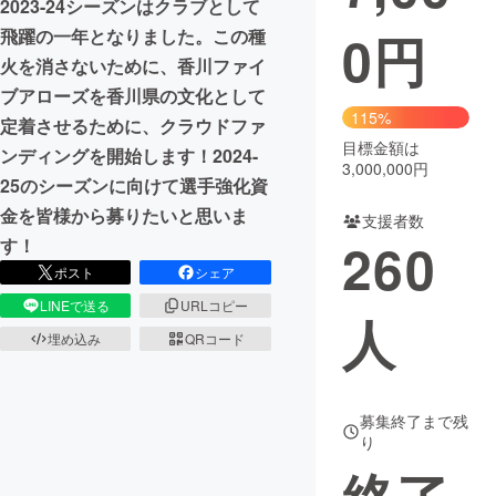
2023-24シーズンはクラブとして
0
円
飛躍の一年となりました。この種
まちづくり・地域活性化
火を消さないために、香川ファイ
ブアローズを香川県の文化として
CAMPFIRE for Social Good
CAMPFIRE Creation
115%
定着させるために、クラウドファ
CAMPFIREふるさと納税
machi-ya
コミュニティ
目標金額は
ンディングを開始します！2024-
3,000,000円
25のシーズンに向けて選手強化資
金を皆様から募りたいと思いま
支援者数
260
す！
ポスト
シェア
LINEで送る
URLコピー
人
埋め込み
QRコード
募集終了まで残
り