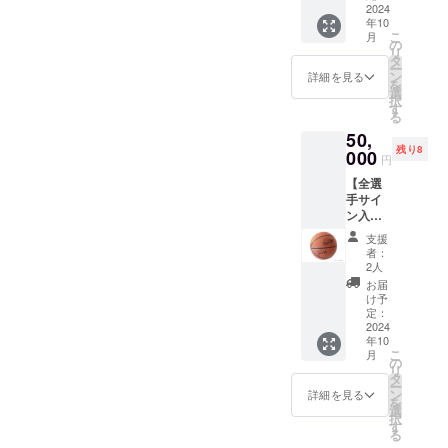
練習中
2024
号は25
年10
に使用
番で
こ
月
してい
す。 ※
の
リ
るもの
選手実
タ
ー
と同じ
着用の
ン
詳細を見る
を
デザイ
もので
選
択
ンのリ
はあり
す
る
バーシ
ませ
50,
ブルを
ん。 ※
残り8
提供し
000
ご支援
円
ます。
確定後
【全選
・商品
の返
手サイ
サイ
金・
ン入り
ズ：
キャン
ボー
3XOサ
セル・
支援
ル】
イズ ※
交換
者：
24ｰ25
リバー
は、対
2人
シーズ
シブル
応いた
お届
ンの全
の背番
しかね
け予
選手サ
号は10
定：
ますの
イン入
2024
番で
で、何
年10
りボー
す。 ※
卒ご了
こ
月
ルを提
選手実
の
承くだ
リ
供しま
着用の
タ
さい。
ー
す。 ・
もので
ン
詳細を見る
を
商品サ
はあり
選
択
イズ：7
ませ
す
る
号球 ※
ん。 ※