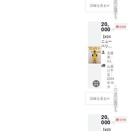
の返
タ
ー
るもの
金・
ン
詳細を見る
を
と同じ
キャン
選
択
デザイ
セル・
す
る
ンのリ
交換
20,
バーシ
は、対
残り20
ブルを
000
応いた
円
提供し
しかね
【#24
ます。
ますの
ニュー
・商品
で、何
ベリー
サイ
卒ご了
リ
ズ：
承くだ
支援
チャー
3XOサ
さい。
者：
ド選
イズ ※
0人
手 サ
選手実
お届
イン入
着用の
け予
りリ
もので
定：
バーシ
2024
はあり
年10
ブル】
ませ
こ
月
選手が
ん。 ※
の
リ
練習中
ご支援
タ
ー
に使用
確定後
ン
詳細を見る
を
してい
の返
選
択
るもの
金・
す
る
と同じ
キャン
20,
デザイ
セル・
残り19
ンのリ
000
交換
円
バーシ
は、対
【#25
ブルを
応いた