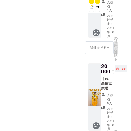
2XOサ
の返
しかね
支援
チャッ
イズ ※
金・
ますの
者：
プマン
選手実
キャン
1人
で、何
選手
着用の
セル・
卒ご了
お届
サイン
もので
交換
け予
承くだ
入りリ
はあり
定：
は、対
さい。
バーシ
2024
ませ
応いた
年10
ブル】
ん。 ※
しかね
こ
月
選手が
ご支援
の
ますの
リ
練習中
確定後
タ
で、何
ー
に使用
の返
ン
卒ご了
詳細を見る
を
してい
金・
選
承くだ
択
るもの
キャン
す
さい。
る
と同じ
セル・
20,
デザイ
交換
残り20
ンのリ
000
は、対
円
バーシ
応いた
【#4
ブルを
しかね
高橋克
提供し
ますの
実選
ます。
で、何
手 サ
・商品
卒ご了
支援
イン入
サイ
承くだ
者：
りリ
ズ：
さい。
0人
バーシ
3XOサ
お届
ブル】
イズ ※
け予
選手が
リバー
定：
練習中
2024
シブル
年10
に使用
の背番
こ
月
してい
号は3番