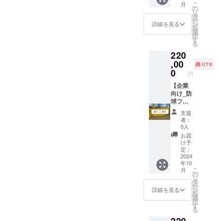
い。
掲載を
確定後
ご支援
こ
月
です。
時、必
の
希望さ
の返
も可能
リ
・HCか
ず備考
タ
れるお
金・
です。
ー
らお礼
欄に希
ン
詳細を見る
名前を
キャン
※支援時
を
のメッ
望され
選
ご記入
セル・
の質問
択
セージ
るお名
す
くださ
交換
項目へ
る
動画 感
前をご
い。 ※
は、対
の回答
220
謝の気
記入く
公式HP
応いた
は変更
持ちを
,00
ださ
内の支
残り70
しかね
できま
込め
い。 個
0
援者一
ますの
円
せん。
て、籔
人、法
覧へお
で、何
名前を
内HCか
【企業
人でも
名前を
卒ご了
掲載し
らのお
向け_防
購入可
掲載し
承くだ
たくな
礼メッ
球フェ
たくな
さい。
い場合
セージ
ンス広
い場合
※複数口
支援
は、そ
動画を
告_クラ
は、そ
者：
でのご
の旨を
お送り
ファン
0人
の旨を
支援も
ご記載
しま
特別メ
ご記載
お届
可能で
くださ
す。 収
ニュー
け予
くださ
す。 ※
い。な
録時
】 ホー
定：
い。 ※
法人の
い場合
間：1分
ムゲー
2024
ご支援
ご支援
は、そ
年10
程度 提
ム会場
確定後
も可能
の旨を
こ
月
供方
入り口
の
の返
です。
ご記載
リ
法：
やロ
タ
金・
※支援時
くださ
ー
メール
ビー等
ン
詳細を見る
キャン
の質問
い。
を
にURL
に設置
選
セル・
項目へ
択
を記載
する防
す
交換
の回答
る
しま
球フェ
は、対
は変更
220
す。 ・
ンスに