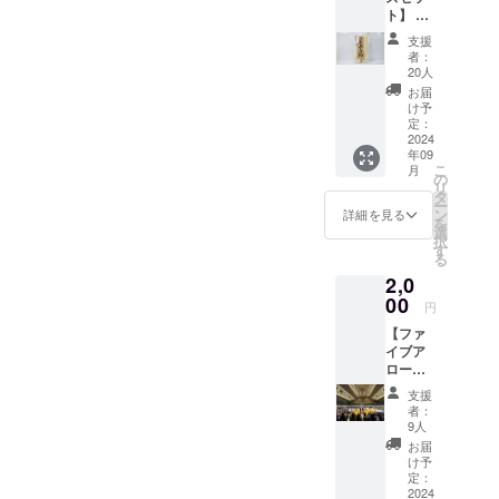
ト】 ・
㎝ ※ご
限定タ
支援確
支援
オル 商
定後の
者：
品サイ
返金・
20人
ズ：
キャン
お届
34cm×
セル・
け予
85cm
交換
定：
・限定
2024
は、対
年09
トート
応いた
こ
月
バッグ
しかね
の
リ
商品サ
ますの
タ
ー
イズ：
で、何
ン
詳細を見る
を
幅
卒ご了
選
択
36cm×
承くだ
す
る
高さ
さい。
2,0
37cm×
マチ11
00
円
㎝ ・
【ファ
「香川
イブア
の銘店
ローズ
枡うど
純粋
んとの
支援
ブース
コラボ
者：
ト2,000
商品
9人
円_レ
アロー
お届
ギュ
ズうど
け予
ラー】
ん」 内
定：
この
2024
容