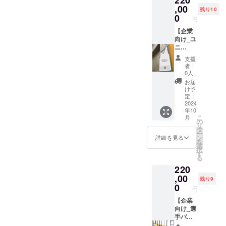
応いた
できま
限定タ
ロゴ・
,00
しかね
残り10
せん。
オル ク
社名等
0
ますの
円
ラウド
を掲出
で、何
ファン
しま
【企業
卒ご了
ディン
す。 掲
向け_ユ
承くだ
グ限定
出期
ニ
さい。
デザイ
間:2024
フォー
※複数口
支援
ンのタ
-25シー
ム型タ
でのご
者：
オルを
ズンの
ペスト
0人
支援も
提供し
高松市
リー広
可能で
お届
ます。
総合体
告】
け予
す。 ※
商品サ
育館で
ホーム
定：
法人の
イズ：
の試合
ゲーム
2024
ご支援
年10
34cm×
にて掲
の会場
も可能
こ
月
85cm ※
出 掲載
入り口
の
です。
リ
ご支援
方法：
やロ
タ
※支援時
ー
確定後
お名前
ビー等
ン
詳細を見る
の質問
を
の返
もしく
に設置
選
項目へ
択
金・
は企業
するユ
す
の回答
る
キャン
ロゴ等
ニ
は変更
220
セル・
の掲載
フォー
できま
交換
※支援
ム型タ
,00
せん。
残り9
は、対
時、必
ペスト
0
名前を
円
応いた
ず備考
リー広
掲載し
しかね
欄に希
告にロ
【企業
たくな
ますの
望され
ゴ・社
向け_選
い場合
で、何
るお名
名を掲
手バ
は、そ
卒ご了
前をご
出しま
ナー広