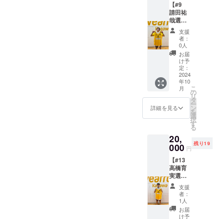
【#9
提供し
ますの
請田祐
ます。
で、何
哉選
・商品
卒ご了
手 サ
サイ
承くだ
支援
イン入
ズ：
さい。
者：
りリ
3XOサ
0人
バーシ
イズ ※
お届
ブル】
リバー
け予
選手が
シブル
定：
練習中
2024
の背番
年10
に使用
号は5番
こ
月
してい
です。
の
リ
るもの
※選手実
タ
ー
と同じ
着用の
ン
詳細を見る
を
デザイ
もので
選
択
ンのリ
はあり
す
る
バーシ
ませ
20,
ブルを
ん。 ※
残り19
提供し
000
ご支援
円
ます。
確定後
【#13
・商品
の返
高橋育
サイ
金・
実選
ズ：Oサ
キャン
手 サ
イズ ※
セル・
支援
イン入
選手実
交換
者：
りリ
着用の
は、対
1人
バーシ
もので
応いた
お届
ブル】
はあり
しかね
け予