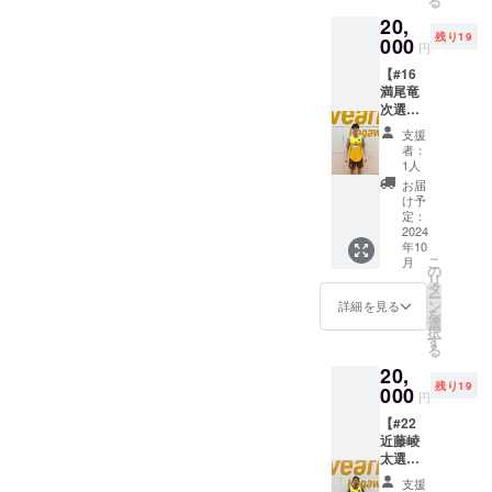
る
バーシ
交換
20,
ブルを
は、対
残り19
提供し
000
応いた
円
ます。
しかね
【#16
・商品
ますの
満尾竜
サイ
で、何
次選
ズ：XO
卒ご了
手 サ
サイズ
承くだ
支援
イン入
※リバー
さい。
者：
りリ
シブル
1人
バーシ
の背番
お届
ブル】
号は15
け予
選手が
番で
定：
練習中
2024
す。 ※
年10
に使用
選手実
こ
月
してい
着用の
の
リ
るもの
もので
タ
ー
と同じ
はあり
ン
詳細を見る
を
デザイ
ませ
選
択
ンのリ
ん。 ※
す
る
バーシ
ご支援
20,
ブルを
確定後
残り19
提供し
000
の返
円
ます。
金・
【#22
・商品
キャン
近藤崚
サイ
セル・
太選
ズ：XO
交換
手 サ
サイズ
は、対
支援