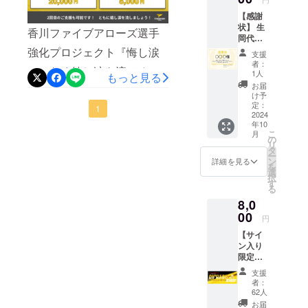
お願いいたします。
【感謝
状】 生
香川ファイブアローズ選手
岡代表
取締役
強化プロジェクト『悔し涙
支援
社長の
者：
ではなく嬉し涙を流せるク
直筆
1人
もっと見る
メッ
お届
ラブへ』 5種類のリターン
セージ
け予
入りの
定：
を追加しました！①全選手
1
感謝状
2024
年10
をお送
サイン入りボール24ｰ25シー
こ
月
りしま
の
リ
ズンの全選手サイン入りの
す。 ※
タ
ー
画像は
ン
詳細を見る
ボールです。実際に練習で
を
デザイ
選
択
ンイ
す
使用したボールを限定10個
る
メージ
8,0
です。
でご用意しました！②サイ
実際に
00
円
ン入り選手リバーシブル選
お送り
【サイ
する商
手が練習時に着用している
ン入り
品とは
限定選
デザイ
ものと同じデザインのリ
手タオ
ンが異
支援
ル】
なる場
バーシブルをサイン入りで
者：
2024-
合があ
62人
25シー
お届けします。③サイン入
りま
お届