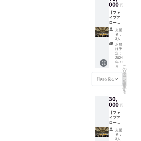
ターン
000
純粋
ドファ
円
と同じ
ブース
ンディ
【ファ
内容に
ト)の支
ング限
イブア
なりま
援者一
定の
ローズ
す。 ・
覧にお
グッズ
純粋
ご支援
名前を
セット
支援
ブース
に対す
掲載し
です。
者：
ト
るお礼
ます。
3人
※ご支援
10,000
のメー
（ご希
確定後
お届
円_ゴー
ルをお
望者の
け予
の返
ルド】
送りし
定：
み） ・
金・
このリ
2024
ます。
掲載期
キャン
年09
ターン
・公式
間：
セル・
こ
月
は2,000
HP内の
の
2024-
交換
リ
円・
本コー
タ
25シー
は、対
ー
5,500
ス(ファ
ン
ズン中
詳細を見る
応いた
を
円・
イブア
選
掲載
しかね
択
30,000
ローズ
す
(2024年
ますの
る
円・
純粋
10月頃
で、何
30,
55,000
ブース
～2025
卒ご了
円のリ
000
ト)の支
年5月
承くだ
円
ターン
援者一
頃) ・掲
さい。
【ファ
と同じ
覧にお
載方
イブア
内容に
名前を
法：お
ローズ
なりま
掲載し
名前も
純粋
す。 ・
ます。
しくは
支援
ブース
ご支援
（ご希
企業ロ
者：
ト
に対す
望者の
3人
ゴの掲