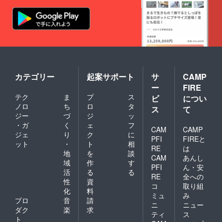
カテゴリー
起案サポート
サ
CAMP
ー
FIRE
テク
ま
プ
ス
ビ
につい
ノロ
ち
ロ
タ
ス
て
ジー
づ
ジ
ッ
・ガ
く
ェ
フ
CAM
CAMP
ジェ
り
ク
に
PFI
FIREと
ット
・
ト
相
RE
は
地
を
談
CAM
あんし
域
作
す
PFI
ん・安
活
る
る
RE
全への
性
資
コ
取り組
化
料
ミュ
み
プロ
音
請
ニ
ニュー
ダク
楽
求
ティ
ス
ト