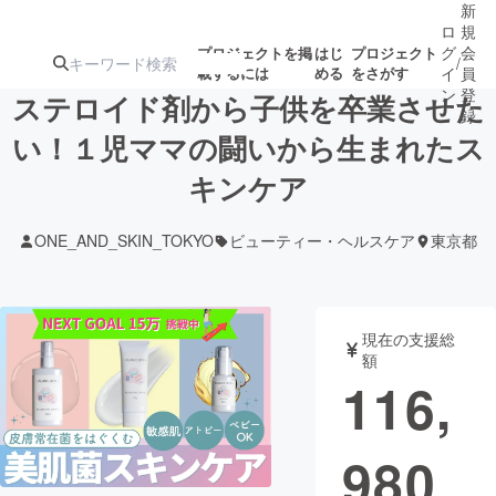
新
ロ
規
グ
会
プロジェクトを掲
はじ
プロジェクト
/
載するには
める
をさがす
イ
員
ン
登
ステロイド剤から子供を卒業させた
録
い！１児ママの闘いから生まれたス
キンケア
人気のプロ
注目のリ
注目の新着プロ
募集終了が近いプ
もうすぐ公開
ジェクト
ターン
ジェクト
ロジェクト
されます
ONE_AND_SKIN_TOKYO
ビューティー・ヘルスケア
東京都
アート・写真
音楽
現在の支援総
テクノロジー・ガジェット
ゲーム・サ
額
116,
映像・映画
書籍・雑誌
980
ビジネス・起業
チャレンジ