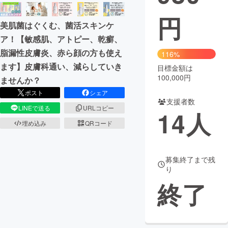
円
まちづくり・地域活性化
美肌菌はぐくむ、菌活スキンケ
ア！【敏感肌、アトピー、乾癬、
CAMPFIRE for Social Good
CAMPFIRE Creation
脂漏性皮膚炎、赤ら顔の方も使え
116%
CAMPFIREふるさと納税
machi-ya
コミュニティ
ます】皮膚科通い、減らしていき
目標金額は
100,000円
ませんか？
ポスト
シェア
支援者数
LINEで送る
URLコピー
14
人
埋め込み
QRコード
募集終了まで残
り
終了