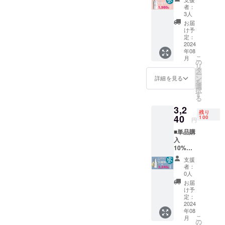
ンシン
者：
グ
3人
ウォー
お届
ター
け予
100ml
定：
1本
2024
年08
通常
こ
月
2,200
の
リ
円
タ
ー
→
ン
詳細を見る
を
1,980円
選
択
す
る
3,2
残り
40
100
円
■単品購
入
10%OF
F リッ
支援
チオイ
者：
ル
0人
30ml
お届
1本 通
け予
常
定：
3,600
2024
年08
円
こ
月
→
の