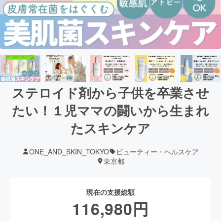
ステロイド剤から子供を卒業させ
たい！１児ママの闘いから生まれ
たスキンケア
ONE_AND_SKIN_TOKYO
ビューティー・ヘルスケア
東京都
現在の支援総額
116,980
円