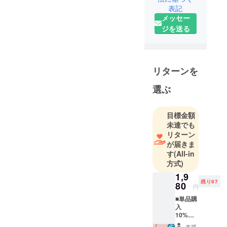
表記
肌の悩みに
メッセー
寄り添い、
ジを送る
必要として
いる方へお
届けしてい
くことが使
リターンを
命だと感じ
選ぶ
ています。
こだわり抜
いた製品だ
目標金額
けでなく、
未達でも
お手元に届
リターン
が届きま
くまで、手
す
(All-in
に取ったみ
方式)
なさまにご
1,9
満足いただ
残り97
80
円
けるよう、
■単品購
心を込めて
入
対応いたし
10%OF
ます。
F バラ
支援