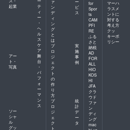
ス・
ー
ァ
ー
マーハ
for
起業
テ
ン
ビ
ラスメ
Spor
ィ
デ
ス
ントに
ts
ー
ィ
対する
CAM
・
ン
考え方
PFI
ヘ
グ
クッ
RE
ル
と
キーポ
ふる
ス
は
リシー
さと
ケ
プ
実
納税
ア
ロ
施
AD
アー
舞
ジ
事
FOR
ト・
台
ェ
例
ALL
写真
・
ク
HIO
パ
ト
KOS
フ
の
HI
ォ
作
JFA
ー
り
クラ
マ
方
ウド
ン
プ
統
ファ
ス
ロ
計
ン
ソー
ジ
デ
ディ
シャ
ェ
ー
ング
ル
ク
タ
mac
グッ
ト
hi-ya