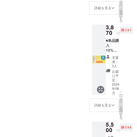
リ
3,240円
タ
ー
ン
詳細を見る
を
選
択
す
る
3,8
残り97
70
円
■単品購
入
10%OF
F オー
支援
ルイン
者：
ワンク
3人
リー
お届
ム
け予
50g 1
定：
本 通
2024
年08
常
こ
月
4,300
の
リ
円
タ
ー
→
ン
詳細を見る
を
3,870円
選
択
す
る
5,5
残り98
00
円