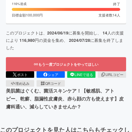
終了
116
%達成
目標金額
100,000
円
支援者数
14
人
このプロジェクトは、
2024/06/19
に募集を開始し、
14
人の支援
により
116,980
円の資金を集め、
2024/07/28
に募集を終了しま
した
もう一度プロジェクトをやってほしい
ポスト
シェア
LINEで送る
URLコピー
埋め込み
QRコード
美肌菌はぐくむ、菌活スキンケア！【敏感肌、アト
ピー、乾癬、脂漏性皮膚炎、赤ら顔の方も使えます】皮
膚科通い、減らしていきませんか？
このプロジェクトを見た人はこちらもチェックし