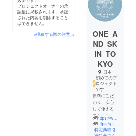
必要です。
プロジェクトオーナーの承
認後に掲載されます。承認
された内容を削除すること
はできません。
ONE_A
※投稿する際の注意点
ND_SK
IN_TO
KYO
日本
初めてのプ
ロジェクト
です
原料にこだ
わり、安心
して使える
スキンケア
https://www.instagram.com/one.and.skin_tokyo/
を展開して
https://page.line.me/864jlveq
います。
特定商取引
法に基づく
さまざまな