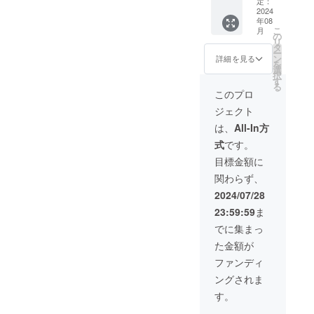
定：
100ml
2024
年08
1本
こ
月
②オー
の
リ
ルイン
タ
ー
ワンク
ン
詳細を見る
を
リー
選
択
ム
す
る
50g 1
このプロ
本 ③
ジェクト
リッチ
オイ
は、
All-In方
ル
式
です。
30ml
1本 通
目標金額に
常
関わらず、
10,100
円
2024/07/28
→
23:59:59
ま
8,000円
でに集まっ
た金額が
ファンディ
ングされま
す。