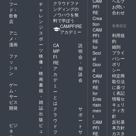
CAM
ヘルプ
クラウドファ
フー
チ
PFI
お問い
ンディングの
ド・
ャ
RE
合わせ
ノウハウを無
飲食
レ
Crea
料で学ぼう
店
ン
tion
各種規定
CAMPFIRE
ジ
CAM
アカデミー
アニ
ス
利用規
PFI
メ・
ポ
約
RE
漫画
ー
CA
説
細則
for
ツ
MP
明
プライ
Soci
ファ
映
FI
会
バシー
al
ッ
像
RE
・
ポリ
Goo
ショ
・
ア
相
シー
d
ン
映
カ
談
特定商
CAM
画
デ
会
取引法
PFI
ゲー
書
ミ
に基づ
RE
ム・
籍
ー
く表記
for
サー
・
と
情報セ
Ente
ビス
雑
は
キュリ
rtain
開発
誌
ク
サ
ティ方
men
出
ラ
ポ
針
t
版
ウ
ー
反社基
CAM
ビジ
ビ
ド
ト
本方針
PFI
ネ
ュ
フ
サ
カスタ
RE