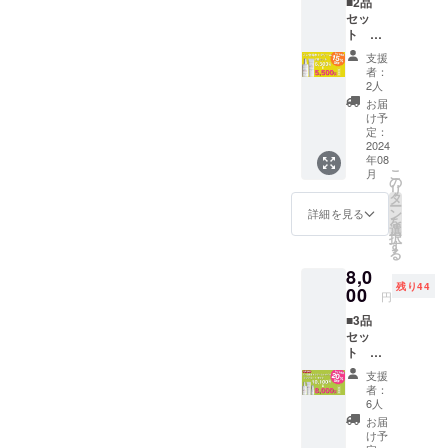
■2品
セッ
ト
15%OF
支援
F ①バ
者：
ランシ
2人
ング
お届
ウォー
け予
ター
定：
100ml
2024
年08
1本
こ
月
②オー
の
リ
ルイン
タ
ー
ワンク
ン
詳細を見る
を
リー
選
択
ム
す
る
50g 1
8,0
本 通
残り44
常
00
円
6,500
■3品
円
セッ
→
ト
5,500円
20%OF
支援
F ①バ
者：
ランシ
6人
ング
お届
ウォー
け予
ター