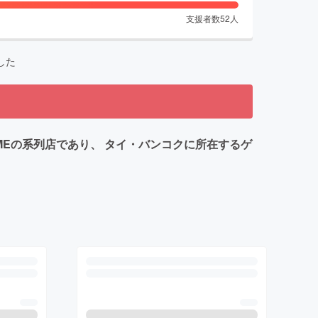
支援者数
52
人
した
BY MEの系列店であり、 タイ・バンコクに所在するゲ