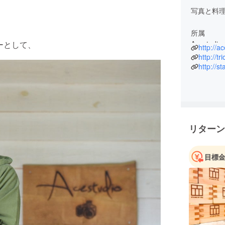
写真と料
所属
Acestudio 
ーとして、
http://a
http://tr
trica ( Ho
http://s
リターン
目標