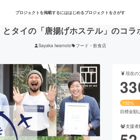
プロジェクトを掲載するには
はじめる
プロジェクトをさがす
」とタイの「唐揚げホステル」のコラ
Sayaka Iwamoto
フード・飲食店
注目のリターン
注目の新着プロジェクト
募集終了が近いプロジェクト
も
現在の
音楽
舞台・パフォーマンス
33
ゲーム・サービス開発
フード・飲食店
132%
書籍・雑誌出版
アニメ・漫画
目標金額は2
支援者
チャレンジ
ビューティー・ヘルスケ
52