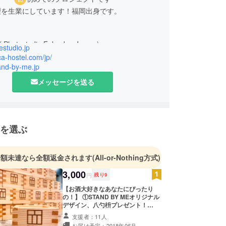
理を生業にしています！福岡出身です。
( Photostudio Fukuoka, Japan )
cestudio.jp
ica-hostel.com/jp/
stel Bangkok, Thailand )
tand-by-me.jp
メッセージを送る
を選ぶ
金額未達なら全額返金されます
(All-or-Nothing方式)
3,000
円
残り
9
【お酒大好きなあなたにぴったり
の！】 ①STAND BY MEオリジナル
デザイン、八勺枡プレゼント！
②STAND BY MEで使えるハイボー
支援者：11人
ルorレモンサワー１時間飲み放題券
お届け予定：2018年06月