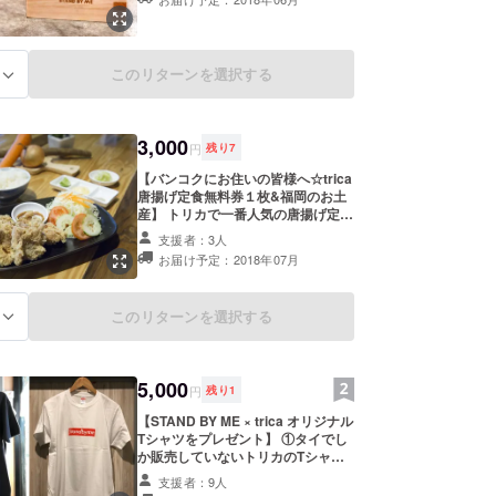
③さらにさらに、乾杯ドリンクなん
でも１杯無料！（瓶ビールをのぞ
く） *「18歳以下の飲酒は法律で禁
止されております」
このリターンを選択する
る
3,000
円
残り
7
【バンコクにお住いの皆様へ☆trica
唐揚げ定食無料券１枚&福岡のお土
産】 トリカで一番人気の唐揚げ定食
を１食プレゼント！ また、 福岡産
支援者：3人
のお菓子や食材のお土産をプレゼン
お届け予定：2018年07月
トいたします。 トリカに受け取りに
来ていただけることが条件となりま
す＾＾
このリターンを選択する
る
5,000
円
残り
1
【STAND BY ME × trica オリジナル
Tシャツをプレゼント】 ①タイでし
か販売していないトリカのTシャツ
と、STAND BY MEのTシャツをプレ
支援者：9人
ゼント！ 在庫次第ですがサイズ・デ