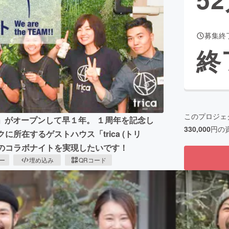
募集終
CAMPFIRE for Social Good
CAMPFIRE Creation
終
CAMPFIREふるさと納税
machi-ya
コミュニティ
このプロジェ
 ME」がオープンして早１年。 １周年を記念し
330,000
円の
クに所在するゲストハウス「trica (トリ
名物のコラボナイトを実現したいです！
ピー
埋め込み
QRコード