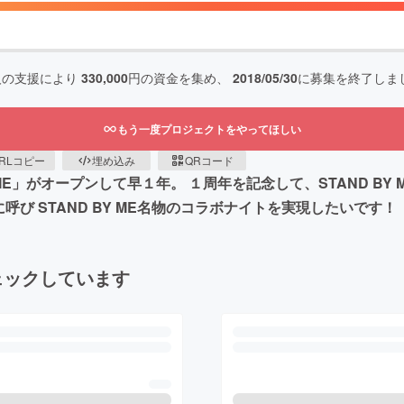
人の支援により
330,000
円の資金を集め、
2018/05/30
に募集を終了しま
もう一度プロジェクトをやってほしい
RLコピー
埋め込み
QRコード
BY ME」がオープンして早１年。 １周年を記念して、STAND 
に呼び STAND BY ME名物のコラボナイトを実現したいです！
ェックしています