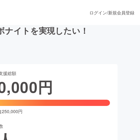
ログイン
/
新規会員登録
ボナイトを実現したい！
うすぐ公開されます
支援総額
プロダクト
0,000
円
ファッション
スポーツ
50,000円
数
ア
ソーシャルグッド
人