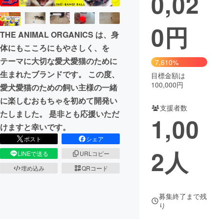
0,02
0
円
THE ANIMAL ORGANICS は、身
体にもこころにもやさしく、を
テーマに大切な愛犬愛猫のために
7,610%
生まれたブランドです。 この度、
目標金額は
100,000円
愛犬愛猫のための飼い主様の一緒
に楽しむおもちゃを初めて開発い
支援者数
たしました。 是非とも応援いただ
1,00
けますと幸いです。
ポスト
シェア
2
人
LINEで送る
URLコピー
埋め込み
QRコード
募集終了まで残
り