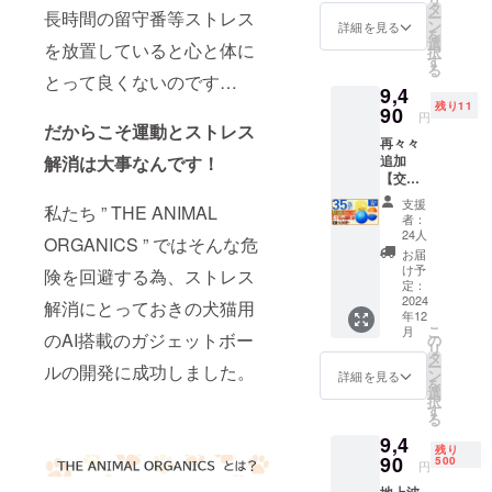
定価
■BLING
タ
す。
イトと
得 ギフ
しても
長時間の留守番等ストレス
ー
12,800
！
ン
CAMPF
詳細を見る
予測不
ト（プ
使えま
を
円
BANG
選
IREの仕
能な動
を放置していると心と体に
レゼン
す。 ※
択
→8,320
！
す
様上12
きで犬
ト）と
製造状
る
円
BALL（
月とし
とって良くないのです…
猫を刺
しても
況によ
9,4
（税・
定価
ており
激 毒や
使えま
り出荷
残り11
送料
90
10,800
ます
害に対
円
す。 ※
時期が
込）
だからこそ運動とストレス
円）× 1
が、ク
しての
製造状
遅れる
再々々
【内
個 └
ラウド
安全基
況によ
場合が
追加
解消は大事なんです！
容】
USB充
ファン
準を取
り出荷
ござい
【交換
■BLING
電ケー
ディン
得 ギフ
時期が
ます。
用カ
！
ブル × 1
グ終了
ト（プ
支援
遅れる
※適格請
私たち ” THE ANIMAL
バー＆
BANG
個
後に対
者：
レゼン
場合が
求書発
布カ
！
■BLING
24人
応しま
ト）と
ござい
ORGANICS ” ではそんな危
行事業
バー付
BALL（
！
す。生
お届
しても
ます。
者登録
き３点
定価
BANG
け予
産から
険を回避する為、ストレス
使えま
※適格請
番号の
セット
10,800
定：
！BALL
の配送
す。 ※
求書発
記載の
割
2024
円）× 1
布カ
解消にとっておきの犬猫用
となり
製造状
行事業
あるイ
年12
35％OF
個 └
バー
ますの
況によ
者登録
こ
ンボイ
月
F】35名
のAI搭載のガジェットボー
USB充
の
（定価
で遅い
り出荷
番号の
リ
スが必
限定 割
電ケー
タ
1,800
と翌月
時期が
記載の
ー
要な場
ルの開発に成功しました。
引 35％
ブル × 1
ン
円） × 1
詳細を見る
商品到
遅れる
あるイ
を
合は、
ＯＦＦ
個
選
個 【配
着にな
場合が
ンボイ
択
直接お
コース
■BLING
す
送時
る可能
ござい
スが必
る
問合せ
定価
！
期】
性もご
ます。
要な場
くださ
9,4
14,600
BANG
CAMPF
ざいま
※適格請
残り
合は、
い。
円
90
！BALL
500
IREの仕
す。
円
求書発
直接お
→9,490
交換カ
様上12
※CAMP
行事業
問合せ