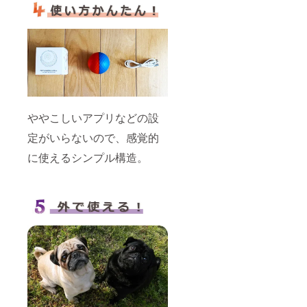
り出荷
時期が
遅れる
場合が
ござい
ます。
※適格請
求書発
行事業
者登録
番号の
ややこしいアプリなどの設
記載の
あるイ
定がいらないので、感覚的
ンボイ
スが必
に使えるシンプル構造。
要な場
合は、
直接お
問合せ
くださ
い。