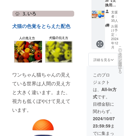
加【交
ンボイ
送料
！
月とし
能な動
ござい
換用カ
スが必
込） 人
BALL（
ており
きで犬
ます。
バー＆
要な場
気の為
定価
ますが
支援
猫を刺
※適格請
布カ
合は、
に100名
10,800
者：
支援月
激 毒や
求書発
バー付
直接お
様と追
円）× 1
35人
の翌月
害に対
行事業
き３点
問合せ
加50名
犬猫の色覚をとらえた配色
個 └
お届
には配
しての
者登録
セット
くださ
様へは
USB充
け予
送処理
安全基
番号の
割
い。
完売し
定：
電ケー
させて
準を取
記載の
35％OF
2024
ました
ブル × 1
頂きま
得 ギフ
あるイ
年12
F】40名
ので再
個
す。 犬
ト（プ
こ
月
ンボイ
限定 割
追加で
の
■BLING
猫の気
レゼン
リ
スが必
引 35％
支援募
タ
！
分転換
ト）と
ー
要な場
ＯＦＦ
集させ
ン
BANG
詳細を見る
用、マ
しても
を
合は、
コース
て頂き
選
！BALL
ンショ
使えま
択
直接お
定価
ます。
す
交換カ
ンでご
す。 ※
る
問合せ
14,600
【内
ワンちゃん猫ちゃんの見え
バー
このプロ
近所さ
製造状
くださ
円
容】
（定価
んへの
況によ
ジェクト
い。
ている世界は人間の見え方
→9,490
■BLING
2,000
音が気
り出荷
円
！
円） × 1
は、
All-In方
になる
時期が
と大きく違います。また、
（税・
BANG
個
方向け
遅れる
式
です。
送料
！
■BLING
カバー
視力も低くぼやけて見えて
場合が
込） 人
BALL（
！
目標金額に
付き 室
ござい
気の為
定価
BANG
います。
内でも
ます。
関わらず、
に100名
10,800
！BALL
公園で
※適格請
様と追
円）× 1
布カ
2024/10/07
も使え
求書発
加50名
個 └
バー
る便利
行事業
23:59:59
ま
様と再
USB充
（定価
グッズ
者登録
追加40
電ケー
1,800
でに集まっ
AI搭載
番号の