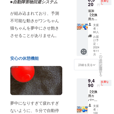
トボー
問合せ
バー
■自動障害物回避システム
在庫な
ルで運
ちゃ
遅れる
20
込）
し
ルで運
くださ
（定価
円
動不足
LEDラ
場合が
【内
動不足
い。
1,800
解消
イトと
追加
ござい
容】
解消
が組み込まれており、予測
円） × 1
ポータ
予測不
【交換
ます。
■BLING
ポータ
個 【配
ブル商
能な動
用カ
※適格請
！
不可能な動きがワンちゃん
ブル商
送時
品で多
きで犬
バー付
求書発
BANG
品で多
期】
支援
機能
猫を刺
きセッ
猫ちゃんを夢中にさせ飽き
行事業
！
機能
者：
CAMPF
ペット
激 毒や
ト割
者登録
BALL（
80人
ペット
IREの仕
用おも
させることがありません。
害に対
35％OF
番号の
定価
用おも
お届
様上11
ちゃ
しての
F】80名
記載の
10,800
け予
ちゃ
月とし
LEDラ
安全基
限定 割
あるイ
定：
円）× 1
LEDラ
ており
イトと
準を取
引 35％
2024
ンボイ
個 └
イトと
ますが
予測不
年11
得 ギフ
ＯＦＦ
スが必
USB充
予測不
支援月
こ
能な動
月
ト（プ
コース
要な場
の
電ケー
能な動
の翌月
安心の休憩機能
リ
きで犬
レゼン
定価
合は、
タ
ブル × 1
きで犬
には配
ー
猫を刺
ト）と
12,800
直接お
ン
個
詳細を見る
猫を刺
送処理
を
激 毒や
しても
円
問合せ
選
■BLING
激 毒や
させて
択
害に対
使えま
→8,320
くださ
す
！
害に対
頂きま
る
しての
す。 ※
円
い。
BANG
しての
す。 犬
安全基
9,4
製造状
（税・
！BALL
安全基
猫の気
在庫な
準を取
況によ
送料
90
し
交換カ
準を取
円
分転換
得 ギフ
り出荷
込）
バー
得 ギフ
用、マ
ト（プ
【交換
時期が
【内
（定価
ト（プ
ンショ
レゼン
用カ
遅れる
容】
2,000
レゼン
ンでご
ト）と
バー＆
場合が
■BLING
円） × 1
ト）と
夢中になりすぎて疲れすぎ
近所さ
しても
布カ
ござい
！
個 【配
しても
支援
んへの
使えま
バー付
ます。
BANG
送時
者：
ないように、５分で自動停
使えま
音が気
す。 ※
きセッ
※適格請
！
100
期】