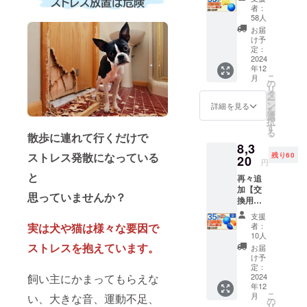
ト割
送料
ますが
も使え
者：
載ガ
35％OF
込）
支援月
58人
る便利
ジェッ
F】80名
【内
の翌月
グッズ
お届
トボー
限定 割
容】
には配
け予
AI搭載
ルで運
引 35％
■BLING
定：
送処理
ガ
動不足
ＯＦＦ
2024
！
させて
ジェッ
解消
年12
コース
BANG
頂きま
トボー
ポータ
こ
月
定価
！
の
す。 室
ルで運
ブル商
リ
12,600
BALL（
タ
内でも
動不足
品で多
ー
円
定価
ン
公園で
詳細を見る
解消
機能
を
→8,190
10,800
選
も使え
ポータ
ペット
択
円
円）× 1
す
る便利
ブル商
用おも
る
（税・
散歩に連れて行くだけで
個 └
グッズ
品で多
ちゃ
8,3
送料
USB充
AI搭載
機能
LEDラ
ストレス発散になっている
残り60
込） 人
20
電ケー
ガ
ペット
円
イトと
気の為
ブル × 1
ジェッ
用おも
予測不
と
再々追
に100名
個 【配
トボー
ちゃ
能な動
加【交
様へは
送時
ルで運
LEDラ
思っていませんか？
きで犬
換用カ
完売し
期】 リ
動不足
イトと
猫を刺
バー付
ました
ターン
解消
予測不
支援
激 毒や
きセッ
ので追
にご支
ポータ
者：
実は犬や猫は様々な要因で
能な動
害に対
ト割
加で支
援して
10人
ブル商
きで犬
しての
35％OF
援募集
ストレスを抱えています。
いただ
品で多
お届
猫を刺
安全基
F】70名
せて頂
いた方
け予
機能
激 毒や
準を取
限定 割
きま
定：
の順番
ペット
害に対
得 ギフ
引 35％
2024
飼い主にかまってもらえな
す。
に配送
用おも
しての
ト（プ
年12
ＯＦＦ
【内
してま
ちゃ
安全基
レゼン
こ
月
い、大きな音、運動不足、
コース
容】
の
いりま
LEDラ
準を取
ト）と
リ