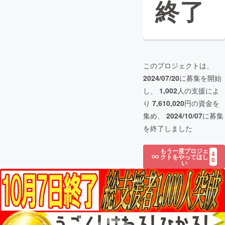
終了
このプロジェクトは、
2024/07/20
に募集を開始
し、
1,002
人の支援によ
り
7,610,020
円の資金を
集め、
2024/10/07
に募集
を終了しました
もう一度プロジェ
4
クトをやってほし
0
い