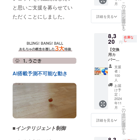
いてお
準を取
定価
USB充
ンショ
こ
ブル商
月
求書発
ります
得 ギフ
12,600
の
と思いご支援を募らせてい
電ケー
ンでご
リ
品で多
行事業
のであ
ト（プ
円
タ
ブル × 1
近所さ
ー
機能
者登録
らかじ
ただくことにしました。
レゼン
→8,190
ン
詳細を見る
個 【配
んへの
を
ペット
番号の
めご了
ト）と
円
選
送時
音が気
択
用おも
記載の
承くだ
しても
（税・
す
期】
になる
る
ちゃ
あるイ
さい。
使えま
送料
CAMPF
方向け
LEDラ
ンボイ
8,3
犬猫の
す。 ※
込）
IREの仕
在庫な
オプ
イトと
スが必
気分転
20
製造状
【内
し
様上11
円
ション
予測不
要な場
換用、
況によ
容】
月とし
です。
能な動
合は、
【交換
マン
り出荷
■BLING
ており
室内で
きで犬
直接お
用カ
ション
時期が
！
ますが
も公園
猫を刺
問合せ
バー付
でご近
遅れる
BANG
支援月
でも使
激 毒や
くださ
きセッ
所さん
場合が
！
の翌月
支援
える便
害に対
い。
ト割
への音
ござい
BALL（
者：
には配
AI搭載予測不可能な動き
利グッ
しての
35％OF
が気に
ます。
定価
100
送処理
ズ AI搭
安全基
F】100
なる方
人
※適格請
10,800
させて
載ガ
準を取
名限定
向けカ
求書発
円）× 1
お届
頂きま
ジェッ
得 ギフ
割引
バー付
け予
行事業
個 └
す。 室
トボー
ト（プ
35％Ｏ
定：
き 室内
者登録
USB充
内でも
ルで運
レゼン
2024
ＦＦ
でも公
番号の
電ケー
公園で
動不足
年11
ト）と
コース
園でも
記載の
ブル × 1
も使え
こ
月
解消
しても
定価
の
使える
あるイ
個
る便利
リ
ポータ
使えま
12,800
タ
便利
ンボイ
■BLING
グッズ
ー
ブル商
す。 ※
円
ン
グッズ
詳細を見る
スが必
！
AI搭載
を
品で多
製造状
→8,320
選
AI搭載
要な場
BANG
ガ
択
■インテリジェント制御
機能
況によ
円
す
ガ
合は、
！BALL
ジェッ
る
ペット
り出荷
（税・
ジェッ
直接お
布カ
トボー
用おも
8,3
時期が
送料