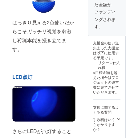
名様へ
ブル × 1
円） × 1
ガ
記載の
た金額が
は完売
個
個 【配
ジェッ
あるイ
しまし
■BLING
送時
ファンディ
トボー
ンボイ
たので
！
期】
ルで運
スが必
ングされま
再々追
BANG
CAMPF
はっきり見える2色使いだか
動不足
要な場
加で支
！BALL
IREの仕
す。
解消
合は、
援募集
交換カ
らこそガッチリ視覚を刺激
様上12
ポータ
直接お
させて
バー
月とし
ブル商
問合せ
頂きま
し狩猟本能を掻き立てま
（定価
ており
品で多
くださ
支援金の使い道
す。
2,000
ますが
機能
い。
集まった支援金
す。
【内
円） × 1
準備出
ペット
は以下に使用す
容】
個
来次第
用おも
る予定です。
■BLING
■BLING
早めに
ちゃ
リターン仕入
！
！
配送処
LEDラ
れ費
BANG
BANG
理させ
イトと
※目標金額を超
！
！BALL
て頂き
LED点灯
予測不
えた場合はプロ
BALL（
布カ
ます。
能な動
ジェクトの運営
定価
バー
犬猫の
きで犬
費に充てさせて
10,800
（定価
気分転
猫を刺
いただきます。
円）× 1
1,800
換用、
激 毒や
個 └
円） × 1
マン
害に対
USB充
個 【配
ション
しての
支援に関するよ
電ケー
送時
でご近
安全基
くある質問
ブル × 1
期】
所さん
準を取
個
CAMPF
手数料はいく
への音
得 ギフ
■BLING
IREの仕
らかかります
が気に
ト（プ
！
様上12
か？
なる方
さらにLEDが点灯すること
レゼン
BANG
月とし
向けカ
ト）と