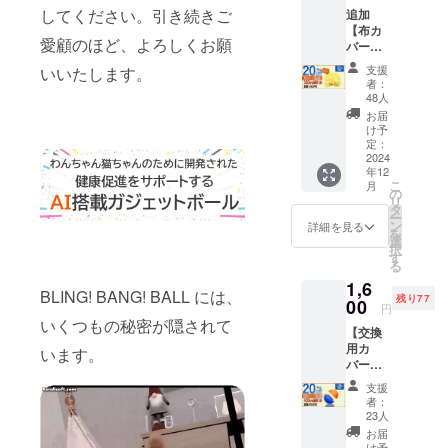
ら、そんな
してください。引き続きご
追加
思いをむね
【布カ
愛顧のほど、よろしくお願
バー付
に商品開発
属品割
支援
いいたします。
を行ってい
20％OF
者：
F】90名
ます。 この
48人
限定 割
お届
度、愛犬愛
引 20％
け予
猫のための
ＯＦＦ
定：
コース
2024
飼い主様の
年12
定価
一緒に楽し
こ
月
1,800円
の
リ
むおもちゃ
→1,440
タ
ー
円
ン
を初めて開
詳細を見る
を
（税・
選
発いたしま
択
送料
す
る
込）
す。 是非と
1,6
【内
も応援いた
BLING! BANG! BALL には、
残り77
容】
00
円
だけますと
■BLING
いくつもの秘密が隠されて
【交換
！
幸いです。
用カ
BANG
います。
バー付
！BALL
属品割
布カ
支援
20％OF
バー
者：
F】100
（定価
23人
名限定
1,800
お届
割引
円） × 1
け予