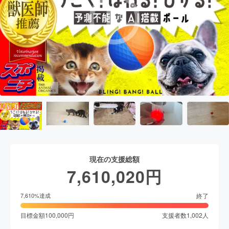
現在の支援総額
7,610,020
円
終了
7,610
%達成
目標金額
100,000
円
支援者数
1,002
人