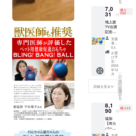
る
円
緒に購
ており
7,0
→7,020
入お願
ますが
残り
円
31
いいた
500
支援月
円
（税・
します
の翌月
地上波
送料
※既に本
には配
TV出演
込）
単をお
送処理
記念
【内
持ちの
させて
【まじ
容】
方は交
頂きま
支援
もん！
■BLING
換用カ
す。 犬
者：
早割
！
バーの
0人
猫の気
34.9％O
BANG
みのご
分転換
お届
FF】
！
購入も
け予
用、マ
500名限
BALL（
定：
可能で
ンショ
定
2024
定価
す。 ※
ンでご
年12
BLING
10,800
交換カ
近所さ
こ
月
！
円）× 1
の
バーの
んへの
リ
BANG
個 └
タ
みご購
音が気
ー
！BALL
USB充
ン
入のお
詳細を見る
になる
を
割引
電ケー
選
客様は
方向け
択
34.9％
ブル × 1
す
解体し
オプ
る
ＯＦＦ
個 【配
てク
ション
8,1
コース
送時
リック
です。
残り22
定価
90
期】
ポスト
室内で
円
10,800
CAMPF
で郵送
も公園
追加
円
IREの仕
しま
でも使
【布カ
→7,031
様上12
す。 室
える便
バー付
円
月とし
内でも
利グッ
きセッ
（税・
ており
公園で
ズ AI搭
支援