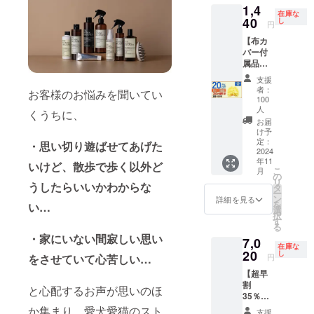
布カ
期】
す。 ※
ト）と
製造状
1,4
（税・
月とし
バー
CAMPF
製造状
在庫な
しても
況によ
送料
40
ており
し
（定価
IREの仕
円
況によ
使えま
り出荷
込）
ますが
1,800
様上12
り出荷
す。 ※
時期が
【布カ
【内
支援月
円） × 1
月とし
時期が
製造状
遅れる
バー付
容】
の翌月
個 配送
ており
遅れる
況によ
場合が
属品割
■BLING
には配
時期】
ますが
場合が
り出荷
ござい
20％OF
！
送処理
リター
準備出
支援
ござい
時期が
ます。
F】100
BANG
させて
ンにご
者：
来次第
ます。
お客様のお悩みを聞いてい
遅れる
※適格請
名限定
！
頂きま
100
支援し
早めに
※適格請
場合が
求書発
割引
BALL（
人
す。 室
ていた
くうちに、
配送処
求書発
ござい
行事業
20％Ｏ
定価
内でも
お届
だいた
理させ
行事業
ます。
者登録
ＦＦ
10,800
け予
公園で
方の順
て頂き
者登録
※適格請
番号の
コース
定：
円）× 2
も使え
・思い切り遊ばせてあげた
番に配
ます。
番号の
求書発
記載の
2024
定価
個 └
る便利
送して
犬猫の
記載の
行事業
年11
あるイ
1,800円
いけど、散歩で歩く以外ど
USB充
グッズ
まいり
気分転
こ
あるイ
月
者登録
ンボイ
→1,440
の
電ケー
AI搭載
ます。
換用、
リ
ンボイ
番号の
スが必
うしたらいいかわからな
円
タ
ブル × 2
ガ
CAMPF
マン
ー
スが必
記載の
要な場
（税・
ン
個
詳細を見る
ジェッ
IREの仕
ション
を
要な場
い…
あるイ
合は、
送料
選
■BLING
トボー
様上12
でご近
択
合は、
ンボイ
直接お
込）
す
！
ルで運
月とし
所さん
る
直接お
スが必
問合せ
【内
BANG
動不足
ており
への音
・家にいない間寂しい思い
問合せ
要な場
7,0
くださ
容】
！BALL
解消
ます
在庫な
が気に
くださ
合は、
い。
20
■BLING
し
交換カ
ポータ
円
をさせていて心苦しい…
が、ク
なる方
い。
直接お
！
バー
ブル商
ラウド
向けカ
問合せ
【超早
BANG
（定価
品で多
ファン
バー付
くださ
割
！BALL
2,000
と心配するお声が思いのほ
機能
ディン
き 室内
い。
35％OF
布カ
円） × 2
ペット
グ終了
でも公
F】200
か集まり、愛犬愛猫のスト
バー
個" 【配
用おも
支援