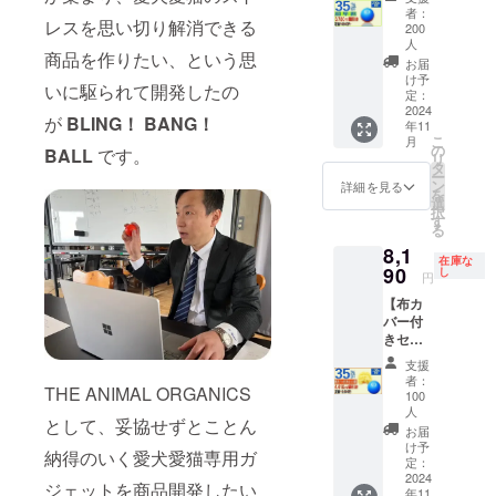
後に対
園でも
名限定
（定価
送時
者：
ちゃ
応しま
使える
BLING
レスを思い切り解消できる
1,800
200
期】
LEDラ
す。生
便利
！
人
円） × 1
CAMPF
イトと
産から
グッズ
商品を作りたい、という思
BANG
個 【注
お届
IREの仕
予測不
の配送
AI搭載
！BALL
け予
意】 ※
様上11
能な動
となり
いに駆られて開発したの
ガ
割引
定：
本リ
月とし
きで犬
ますの
ジェッ
2024
35％Ｏ
ターン
ており
が
BLING！ BANG！
猫を刺
で遅い
トボー
年11
ＦＦ
はオプ
ますが
激 毒や
こ
と翌月
月
ルで運
コース
の
ション
BALL
です。
支援月
害に対
リ
商品到
動不足
定価
タ
です。
の翌月
しての
ー
着にな
解消
10,800
ン
詳細を見る
本体と
には配
安全基
を
る可能
ポータ
円
選
一緒に
送処理
準を取
択
性もご
ブル商
→7,020
す
購入お
させて
得 ギフ
る
ざいま
品で多
円
願いい
頂きま
ト（プ
す。
機能
8,1
（税・
たしま
す。 室
在庫な
レゼン
※CAMP
ペット
90
送料
し
す ※既
円
内でも
ト）と
FIREの
用おも
込）
に本単
公園で
しても
仕様上
ちゃ
【布カ
【内
をお持
も使え
使えま
同等
LEDラ
バー付
容】
ちの方
る便利
す。 ※
サービ
イトと
きセッ
■BLING
は布カ
グッズ
製造状
スの追
予測不
ト割
！
バーの
支援
AI搭載
況によ
加は値
能な動
35％OF
BANG
者：
みのご
ガ
り出荷
上しな
THE ANIMAL ORGANICS
きで犬
F】100
！
100
購入も
ジェッ
時期が
いとい
猫を刺
名限定
人
BALL（
可能で
トボー
として、妥協せずとことん
遅れる
けなく
激 毒や
割引
定価
お届
す。 犬
ルで運
場合が
15円値
害に対
35％Ｏ
け予
10,800
猫の気
納得のいく愛犬愛猫専用ガ
動不足
ござい
上げさ
しての
ＦＦ
定：
円）× 1
分転換
解消
ます。
せて頂
2024
安全基
コース
個 └
ジェットを商品開発したい
用、マ
ポータ
※適格請
年11