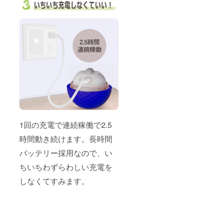
解消
しても
要な場
ポータ
使えま
合は、
ブル商
す。 ※
直接お
品で多
製造状
問合せ
機能
況によ
くださ
ペット
り出荷
い。
用おも
時期が
ちゃ
遅れる
LEDラ
場合が
イトと
ござい
予測不
ます。
能な動
※適格請
きで犬
求書発
猫を刺
行事業
激 毒や
者登録
害に対
番号の
1回の充電で連続稼働で2.5
しての
記載の
安全基
あるイ
時間動き続けます。長時間
準を取
ンボイ
得 ギフ
スが必
バッテリー採用なので、い
ト（プ
要な場
レゼン
合は、
ちいちわずらわしい充電を
ト）と
直接お
しても
問合せ
しなくてすみます。
使えま
くださ
す。 ※
い。
製造状
況によ