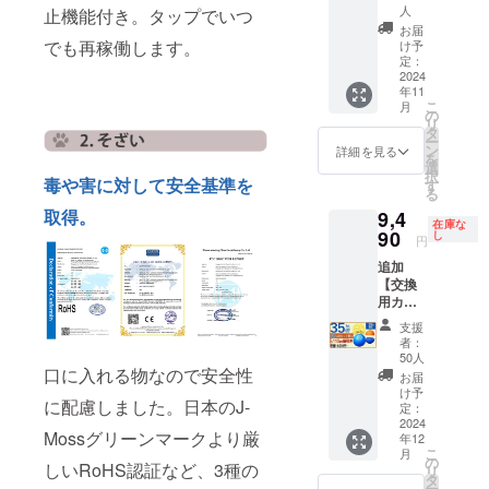
す。 ※
になる
製造状
ト割
求書発
BALL（
人
止機能付き。タップでいつ
CAMPF
製造状
方向け
況によ
35％OF
行事業
定価
お届
IREの仕
況によ
カバー
り出荷
F】100
でも再稼働します。
者登録
10,800
け予
様上11
り出荷
付き 室
時期が
名限定
定：
番号の
円）× 1
月とし
時期が
内でも
遅れる
2024
割引
記載の
個 └
ており
遅れる
公園で
年11
場合が
35％Ｏ
あるイ
USB充
ますが
場合が
こ
も使え
月
ござい
ＦＦ
の
ンボイ
電ケー
支援月
ござい
リ
る便利
ます。
コース
タ
スが必
ブル × 1
の翌月
ます。
ー
グッズ
※適格請
定価
ン
要な場
個
詳細を見る
には配
※適格請
を
AI搭載
求書発
14,600
選
合は、
■BLING
送処理
求書発
択
ガ
行事業
毒や害に対して安全基準を
円
す
直接お
！
させて
行事業
る
ジェッ
者登録
→9,490
問合せ
BANG
頂きま
者登録
トボー
取得。
9,4
番号の
円
くださ
！BALL
す。 室
在庫な
番号の
ルで運
記載の
90
（税・
し
い。
交換カ
円
内でも
記載の
動不足
あるイ
送料
バー
公園で
あるイ
解消
追加
ンボイ
込）
（定価
も使え
ンボイ
ポータ
【交換
スが必
【内
2,000
る便利
スが必
ブル商
用カ
要な場
容】
円） × 1
グッズ
要な場
品で多
バー＆
合は、
■BLING
個 【配
支援
AI搭載
合は、
機能
布カ
直接お
！
送時
者：
ガ
直接お
ペット
バー付
問合せ
BANG
50人
期】
ジェッ
問合せ
用おも
き３点
口に入れる物なので安全性
くださ
！
CAMPF
お届
トボー
くださ
ちゃ
セット
い。
BALL（
け予
IREの仕
ルで運
い。
LEDラ
に配慮しました。日本のJ-
割
定：
定価
様上11
動不足
イトと
35％OF
2024
10,800
月とし
解消
Mossグリーンマークより厳
予測不
年12
F】50名
円）× 1
ており
ポータ
こ
月
能な動
限定 割
の
個 └
ますが
しいRoHS認証など、3種の
ブル商
リ
きで犬
引 35％
タ
USB充
支援月
品で多
ー