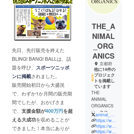
THE_A
NIMAL
_ORG
先日、先行販売を終えた
ANICS
BLING! BANG! BALLは、話
京都府
題を呼び、
スポーツニッポ
他に14件の
プロジェク
ンに掲載
されました。
トを掲載し
販売開始初日から大盛況
ています
THE
で、わずか1か月間の販売期
ANIMAL
間でしたが、おかげさま
ORGANICS
で、
支援金額が
400万円
を超
は、身体に
animal_organics
もこころに
える大成功
を収めることが
https://www.instagram.com/the_animal_organics/
もやさし
https://www.amazon.co.jp/theanimalorganics
できました！本当にありが
https://www1.animal-organics.com/
く、をテー