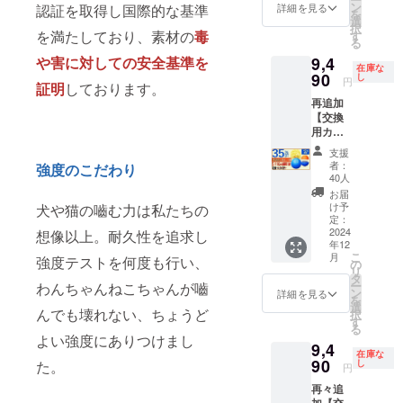
猫を刺
ＯＦＦ
ン
電ケー
詳細を見る
認証を取得し国際的な基準
の翌月
機能
を
激 毒や
コース
選
ブル × 1
には配
ペット
択
害に対
定価
を満たしており、素材の
毒
す
個
送処理
用おも
る
しての
14,600
■BLING
させて
ちゃ
安全基
9,4
や害に対しての安全基準を
円
！
頂きま
在庫な
LEDラ
準を取
→9,490
90
し
BANG
す。 室
円
イトと
証明
しております。
得 ギフ
円
！BALL
内でも
予測不
ト（プ
再追加
（税・
交換カ
公園で
能な動
レゼン
【交換
送料
バー
も使え
きで犬
ト）と
用カ
込） 人
（定価
る便利
猫を刺
しても
バー＆
気の為
2,000
グッズ
支援
激 毒や
使えま
布カ
に100名
円） × 1
者：
AI搭載
強度のこだわり
害に対
す。 ※
バー付
様へは
40人
個
ガ
しての
製造状
き３点
完売し
■BLING
お届
ジェッ
安全基
況によ
セット
ました
け予
犬や猫の嚙む力は私たちの
！
トボー
準を取
り出荷
割
ので50
定：
BANG
ルで運
得 ギフ
時期が
35％OF
2024
名様限
想像以上。耐久性を追求し
！BALL
動不足
ト（プ
年12
遅れる
F】40名
定で追
布カ
解消
こ
レゼン
月
強度テストを何度も行い、
場合が
限定 割
加で支
の
バー
ポータ
リ
ト）と
ござい
引 35％
援募集
タ
（定価
ブル商
ー
しても
わんちゃんねこちゃんが嚙
ます。
ＯＦＦ
させて
ン
詳細を見る
1,800
品で多
を
使えま
※適格請
コース
頂きま
選
円） × 1
機能
んでも壊れない、ちょうど
択
す。 ※
求書発
定価
す。
す
個 【配
ペット
る
製造状
行事業
14,600
【内
送時
よい強度にありつけまし
用おも
況によ
9,4
者登録
円
容】
期】
ちゃ
在庫な
り出荷
番号の
→9,490
90
■BLING
し
た。
CAMPF
円
LEDラ
時期が
記載の
円
！
IREの仕
イトと
遅れる
再々追
あるイ
（税・
BANG
様上11
予測不
場合が