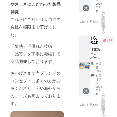
容】
10,800
トボー
AI搭載
ルで運
やさしさにこだわった製品
定価
2024
■BLING
円）× 1
ルで運
ガ
動不足
年11
21,600
！
個 └
動不足
ジェッ
解消
こ
開発
月
円
BANG
の
USB充
解消
トボー
ポータ
リ
→14,04
！
タ
電ケー
ポータ
ルで運
これらにこだわり犬猫達の
ブル商
ー
0円
BALL（
ン
ブル × 1
詳細を見る
ブル商
動不足
品で多
を
（税・
定価
選
個
負担を極限まで下げまし
品で多
解消
機能
択
送料
10,800
す
■BLING
機能
ポータ
ペット
る
込）
円）× 1
た。
！
ペット
ブル商
用おも
16,
【内
個 └
BANG
用おも
品で多
ちゃ
残り21
容】
640
USB充
！BALL
ちゃ
円
機能
LEDラ
「情熱」「優れた技術」
■BLING
電ケー
交換カ
LEDラ
ペット
イトと
【交換
！
ブル × 1
バー
イトと
用おも
予測不
「品質」を丁寧に凝縮して
用カ
BANG
個
（定価
予測不
ちゃ
能な動
バー付
！
■BLING
2,000
能な動
LEDラ
商品開発しております。
きで犬
きセッ
BALL（
！
円） × 1
きで犬
支援
イトと
猫を刺
ト×２個
定価
BANG
個
者：
猫を刺
予測不
激 毒や
割
10,800
！BALL
29人
■BLING
激 毒や
おかげさまで当ブランドの
能な動
害に対
35％OF
円）× 2
交換カ
！
お届
害に対
きで犬
しての
F】50名
個 └
バー
け予
コンセプトに多くの方が共
BANG
しての
猫を刺
安全基
限定 割
USB充
定：
（定価
！BALL
安全基
激 毒や
準を取
引 35％
2024
電ケー
感くださり、今や海外から
2,000
布カ
準を取
害に対
得 ギフ
年11
ＯＦＦ
ブル × 2
円） × 1
バー
得 ギフ
しての
こ
ト（プ
月
のニーズも高まっておりま
コース
個 【配
の
個
（定価
ト（プ
安全基
リ
レゼン
定価
送時
タ
■BLING
1,800
レゼン
準を取
ー
ト）と
す。
25,600
期】
ン
！
詳細を見る
円） × 1
ト）と
得 ギフ
を
しても
円
CAMPF
選
BANG
個 【配
しても
ト（プ
択
使えま
→16,64
IREの仕
す
！BALL
送時
使えま
レゼン
る
す。 ※
0円
様上11