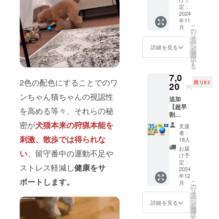
20％Ｏ
個 【注
定：
ＦＦ
2024
意】 ※
年11
コース
本リ
こ
月
定価
ターン
の
リ
2,000円
はオプ
タ
ー
→1,600
ション
ン
詳細を見る
を
円
です。
選
択
（税・
本体と
す
る
送料
一緒に
7,0
込）
購入お
2色の配色にすることでのワ
残り82
【内
20
願いい
円
容】
たしま
ンちゃん猫ちゃんの視認性
追加
■BLING
す。 ※
【超早
！
既に本
を高める等々、それらの秘
割
BANG
単をお
35％OF
！BALL
密が
犬猫本来の狩猟本能を
持ちの
支援
F】100
交換カ
方は布
者：
名限定
刺激、散歩では得られな
バー
カバー
18人
BLING
（定価
のみの
お届
い
、留守番中の運動不足や
！
2,000
ご購入
け予
BANG
円） × 1
定：
も可能
ストレス軽減し
健康をサ
！BALL
2024
個 ※本
です。
年12
割引
リター
【配送
ポートします。
こ
月
35％Ｏ
ンはオ
の
時期】
リ
ＦＦ
プショ
タ
CAMPF
ー
コース
ンで
ン
IREの仕
詳細を見る
を
定価
す。本
選
様上12
択
10,800
体と一
す
月とし