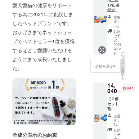
地上波
円
バー
月とし
FIREの
者登録
くださ
愛犬愛猫の健康をサポート
TV出演
（税・
（定価
ており
仕様上
番号の
い。
記念
送料
2,000
ますが
同等
記載の
する為に2021年に創設しま
【まじ
込） 人
円） × 1
準備出
サービ
支援
あるイ
もん！
気の為
個 【配
来次第
者：
したペットブランドです。
スの追
ンボイ
換用カ
に100名
送時
0人
早めに
加は値
スが必
バー＆
様と追
期】
おかげさまでネットショッ
配送処
お届
上しな
要な場
布カ
加50名
CAMPF
け予
理させ
いとい
合は、
バー付
プでベストセラー1位を獲得
様と再
定：
IREの仕
て頂き
けなく
直接お
き３点
2024
追加40
様上12
ます。
11円値
問合せ
年12
するほどご愛顧いただける
セット
名様へ
月とし
犬猫の
上げさ
くださ
こ
月
割
は完売
の
ており
気分転
せて頂
い。
リ
ようにまで成長いたしまし
34.9％O
しまし
タ
ますが
換用、
いてお
ー
FF】
たので
ン
支援月
詳細を見る
マン
ります
た。
を
500名限
再々追
選
の翌月
ション
のであ
択
定 割引
加で支
す
には配
でご近
らかじ
る
34.9％
援募集
送処理
所さん
めご了
14,
ＯＦＦ
させて
させて
への音
承くだ
残り43
コース
040
頂きま
頂きま
が気に
円
さい。
定価
す。
す。 室
なる方
室内で
【２個
14,600
【内
内でも
向けカ
も公園
セット
円
容】
公園で
バー付
でも使
割
→9,505
■BLING
も使え
き 室内
える便
35％OF
円
！
る便利
でも公
支援
利グッ
F】50名
（税・
BANG
グッズ
者：
園でも
ズ AI搭
限定 割
送料
！
7人
AI搭載
使える
載ガ
引 35％
込）
BALL（
ガ
お届
便利
ジェッ
ＯＦＦ
全成分表示のお約束
【内
定価
け予
ジェッ
グッズ
トボー
コース
定：