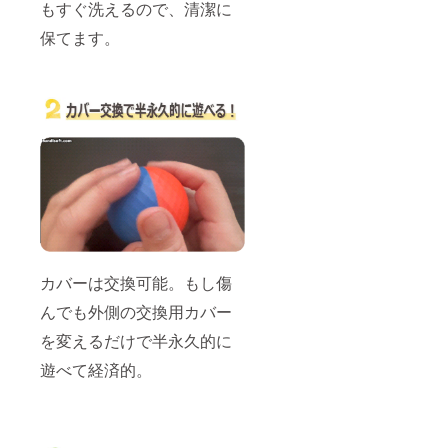
配送処
ガ
害に対
もすぐ洗えるので、清潔に
理させ
ジェッ
しての
て頂き
トボー
保てます。
安全基
ます。
ルで運
準を取
犬猫の
動不足
得 ギフ
気分転
解消
ト（プ
換用、
ポータ
レゼン
マン
ブル商
ト）と
ション
品で多
しても
でご近
機能
使えま
所さん
ペット
す。 ※
への音
用おも
製造状
が気に
ちゃ
況によ
なる方
LEDラ
り出荷
向けカ
イトと
時期が
バー付
予測不
遅れる
き 室内
能な動
場合が
でも公
きで犬
ござい
カバーは交換可能。もし傷
園でも
猫を刺
ます。
使える
激 毒や
※適格請
んでも外側の交換用カバー
便利
害に対
求書発
グッズ
を変えるだけで半永久的に
しての
行事業
AI搭載
安全基
者登録
遊べて経済的。
ガ
準を取
番号の
ジェッ
得 ギフ
記載の
トボー
ト（プ
あるイ
ルで運
レゼン
ンボイ
動不足
ト）と
スが必