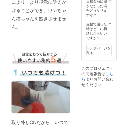
！BALL
ており
により、より視覚に訴えか
目標金額に届
バー付
しても
交換カ
ますが
かなかった場
き 室内
使えま
バー
けることができ、ワンちゃ
準備出
合どうなりま
でも公
す。 ※
（定価
来次第
すか？
園でも
製造状
ん猫ちゃんを飽きさせませ
2,000
早めに
使える
況によ
円） × 1
配送処
支援で困った
便利
り出荷
ん。
個
理させ
時はどこに相
グッズ
時期が
■BLING
て頂き
談したらいい
AI搭載
遅れる
！
ます。
ですか？
ガ
場合が
BANG
犬猫の
ジェッ
ござい
！BALL
気分転
トボー
ヘルプページを
ます。
布カ
換用、
ルで運
見る
※適格請
バー
マン
動不足
求書発
（定価
ション
解消
行事業
1,800
でご近
ポータ
者登録
このプロジェクト
円） × 1
所さん
ブル商
番号の
の問題報告は
個 【配
こち
への音
品で多
記載の
送時
が気に
ら
よりお問い合わ
機能
あるイ
期】
なる方
ペット
せください
ンボイ
CAMPF
向けカ
用おも
スが必
IREの仕
バー付
ちゃ
要な場
様上12
き 室内
LEDラ
合は、
月とし
でも公
イトと
直接お
ており
園でも
予測不
問合せ
ますが
使える
能な動
くださ
準備出
便利
きで犬
い。
来次第
グッズ
猫を刺
取り外しOKだから、いつで
早めに
AI搭載
激 毒や