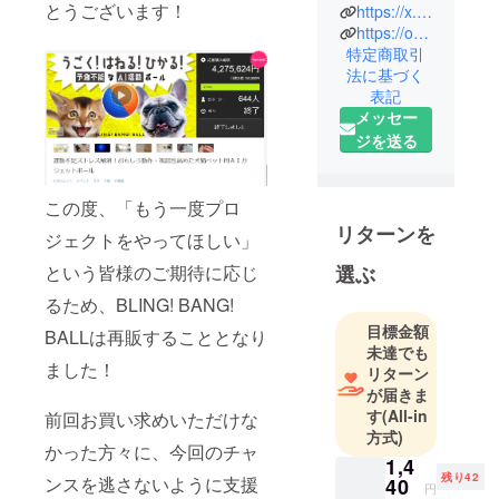
とうございます！
https://x.com/animal_organics
マに大切な
https://on-crane.com/
愛犬愛猫の
特定商取引
ために生ま
法に基づく
れたブラン
表記
ドです。 健
メッセー
康で長生き
ジを送る
してほし
い。 THE
この度、「もう一度プロ
ANIMAL
リターンを
ORGANICS
ジェクトをやってほしい」
は家族のよ
という皆様のご期待に応じ
選ぶ
うに大切な
るため、BLING! BANG!
ペットのこ
目標金額
BALLは再販することとなり
とを思う飼
未達でも
い主さんに
ました！
リターン
寄り添い、
が届きま
愛犬、愛猫
す
(All-in
前回お買い求めいただけな
の健康寿命
方式)
かった方々に、今回のチャ
を20年に延
1,4
残り42
ンスを逃さないように支援
ばせられた
40
円