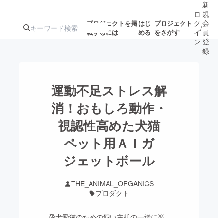
新
ロ
規
グ
会
プロジェクトを掲
はじ
プロジェクト
/
載するには
める
をさがす
イ
員
ン
登
録
人気のプロ
注目のリ
注目の新着プロ
募集終了が近いプ
もうすぐ公開
運動不足ストレス解
ジェクト
ターン
ジェクト
ロジェクト
されます
消！おもしろ動作・
視認性高めた犬猫
アート・写真
音楽
ペット用ＡＩガ
テクノロジー・ガジェット
ジェットボール
ゲーム・サ
映像・映画
書籍・雑誌
THE_ANIMAL_ORGANICS
プロダクト
ビジネス・起業
チャレンジ
愛犬愛猫のための飼い主様の一緒に楽