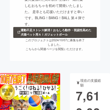
しむおもちゃを初めて開発いたしまし
まちづくり・地域活性化
た。 是非とも応援いただけますと幸い
です。BLING！BANG！BALL 第４弾で
す。
CAMPFIRE for Social Good
CAMPFIRE Creation
運動不足ストレス解消！おもしろ動作・視認性高めた
CAMPFIREふるさと納税
machi-ya
コミュニティ
犬猫ペット用ＡＩガジェットボール
このプロジェクトは2024/10/07に募集を終了
しました。
こちらから関連ページを閲覧いただけます。
現在の支援総
額
7,61