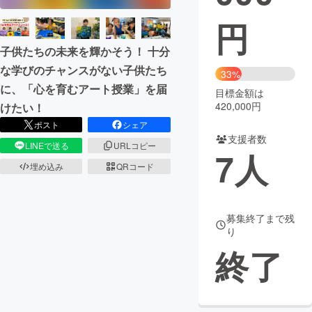
円
まちづくり・地域活性化
子供たちの未来を輝かそう！ 十分
な学びのチャンスがない子供たち
CAMPFIRE for Social Good
CAMPFIRE Creation
33%
に、「心を育むアート授業」を届
CAMPFIREふるさと納税
machi-ya
コミュニティ
目標金額は
420,000円
けたい！
ポスト
シェア
支援者数
LINEで送る
URLコピー
7
人
埋め込み
QRコード
募集終了まで残
り
終了