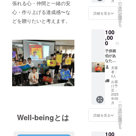
こ
月
ちの喜
張れる心・仲間と一緒の安
があり
の
リ
びの声
ますの
タ
ー
心・作り上げる達成感〜な
などを
で 是
ン
詳細を見る
を
１年間
非、複
選
どを贈りたいと考えます。
択
毎月御
数口も
す
る
報告し
御支援
100
ます 多
くださ
くの子
,00
い ⁑リ
供たち
ターン
0
円
から
品の著
の、複
子供画
作権及
数の原
伯があ
びその
画があ
なたの
他法的
ります
ために
権利に
支援
ので 是
御希望
ついて
者：
非、複
の絵を
は、す
0人
数口も
描きま
べてプ
お届
御支援
す
ロジェ
け予
くださ
（描い
クト
定：
い ⁑リ
て欲し
2025
オー
年05
ターン
い画伯
ナーに
こ
月
品の著
と作品
帰属し
の
リ
作権及
内容を
ます。
タ
ー
びその
備考欄
Well‐beingとは
ン
詳細を見る
を
他法的
にご記
選
択
権利に
入くだ
す
る
ついて
さい）
100
は、す
また、