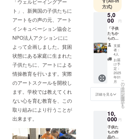
す
(All-in
「ウェルビーイングアー
方式)
ト」、新興国の子供たちに
5,0
アートをの声の元、アート
00
円
インキュベーション協会と
「子供
たちか
NPO法人アクションにに
らの感
謝の手
支援
よって企画しました。貧困
紙」
者：
アート
4人
状態にある家庭に生まれた
スクー
お届
ルが開
子供たちに、アートによる
け予
校し、
定：
情操教育を行います。実際
アート
2025
年01
を学ん
こ
月
のアートスクールを開校し
だ喜び
の
リ
などの
タ
ます。学校では教えてくれ
ー
感謝の
ン
詳細を見る
を
メール
選
ない心を育む教育を、この
択
があな
す
る
たに届
取り組みにより行うことが
10,
きます
また、
出来ます。
000
円
スクー
子供た
ルの運
ちの作
営状
品の素
況、子