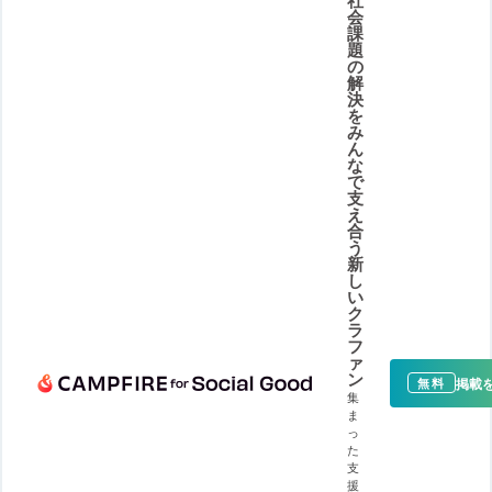
会
課
題
の
解
決
を
み
ん
な
で
支
え
合
う
新
し
い
ク
ラ
フ
ァ
ン
掲載
無料
集
ま
っ
た
支
援