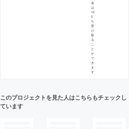
金
は
10
0
%
受
け
取
る
こ
と
が
で
き
ま
す
このプロジェクトを見た人はこちらもチェックし
ています