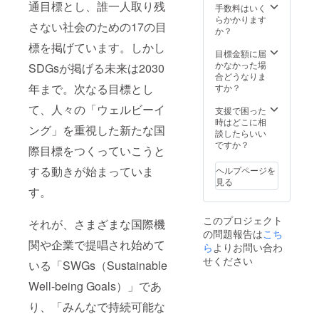
通目標とし、誰一人取り残
記入く
手数料はいく
ださい
らかかります
さない社会のための17の目
か？
標を掲げています。しかし
目標金額に届
かなかった場
SDGsが掲げる未来は2030
合どうなりま
年まで。次なる目標とし
すか？
て、人々の「ウェルビーイ
支援で困った
時はどこに相
ング」を重視した新たな国
談したらいい
ですか？
際目標をつくっていこうと
する動きが始まっていま
ヘルプページを
見る
す。
このプロジェクト
それが、さまざまな国際機
の問題報告は
こち
関や企業で提唱され始めて
ら
よりお問い合わ
せください
いる「SWGs（Sustainable
Well-being Goals）」であ
り、「みんなで持続可能な