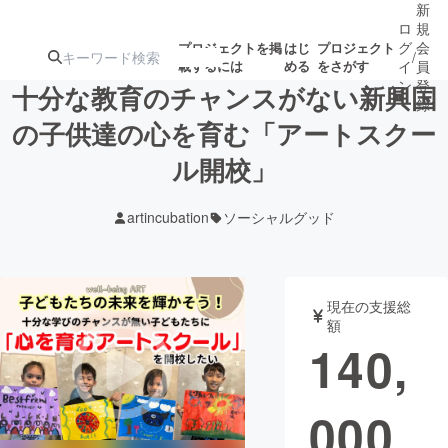
新
ロ
規
グ
会
プロジェクトを掲
はじ
プロジェクト
/
載するには
める
をさがす
イ
員
ン
登
十分な教育のチャンスがない新興国
録
の子供達の心を育む「アートスクー
ル開校」
人気のプロ
注目のリ
注目の新着プロ
募集終了が近いプ
もうすぐ公開
ジェクト
ターン
ジェクト
ロジェクト
されます
artincubation
ソーシャルグッド
アート・写真
音楽
現在の支援総
テクノロジー・ガジェット
ゲーム・サ
額
140,
映像・映画
書籍・雑誌
000
ビジネス・起業
チャレンジ