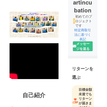
artincu
bation
初めてのプ
ロジェクト
です
特定商取引
法に基づく
表記
メッセー
ジを送る
リターンを
選ぶ
目標金額
自己紹介
未達でも
リターン
が届きま