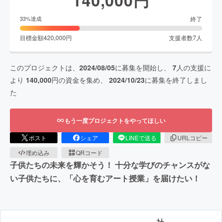
終了
33
%達成
目標金額
420,000
円
支援者数
7
人
このプロジェクトは、
2024/08/05
に募集を開始し、
7
人の支援に
より
140,000
円の資金を集め、
2024/10/23
に募集を終了しまし
た
もう一度プロジェクトをやってほしい
ポスト
シェア
LINEで送る
URLコピー
埋め込み
QRコード
子供たちの未来を輝かそう！ 十分な学びのチャンスがな
い子供たちに、「心を育むアート授業」を届けたい！
社