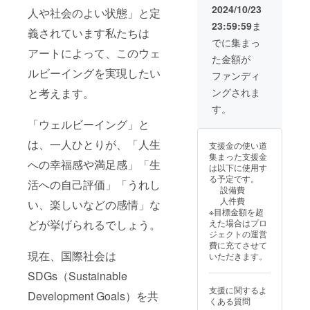
欄にご
2024/10/23
人や社会のよい状態」と定
記入く
23:59:59
ま
ださい
義されています私たちは
ませ。
でに集まっ
・掲載
アートによって、このウェ
た金額が
期間：
ルビーイングを実現したい
2025年
ファンディ
5月から
と考えます。
ングされま
事業が
存続す
す。
る限り
「ウェルビーイング」と
掲載
・掲載
は、一人ひとりが、「人生
支援金の使い道
方法：
集まった支援金
お名前
への幸福感や満足感」「生
は以下に使用す
を文字
る予定です。
で掲載
活への自己評価」「うれし
設備費
します
人件費
い、楽しいなどの感情」な
・注意
※目標金額を超
事項：
どが挙げられるでしょう。
えた場合はプロ
支援
ジェクトの運営
時、必
費に充てさせて
ず備考
現在、国際社会は
いただきます。
欄に掲
載を希
SDGs（Sustainable
望され
支援に関するよ
るお名
Development Goals）を共
くある質問
前をご