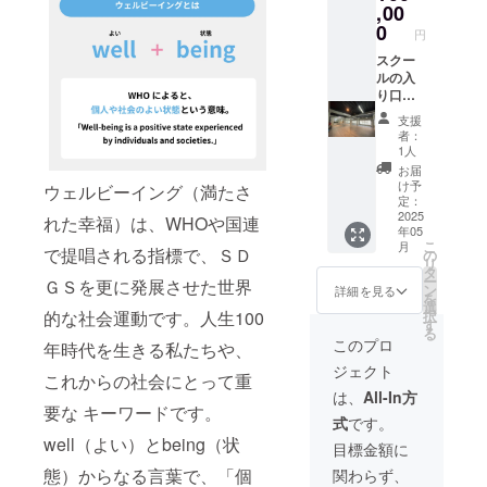
べてプ
スクー
,00
ロジェ
ルの運
0
円
クト
営状
オー
況、子
スクー
ナーに
供たち
ルの入
帰属し
の喜び
り口に
ます
の声な
支援者
支援
どを１
として
者：
年間毎
あなた
1人
月御報
のお名
お届
告しま
前を掲
け予
ウェルビーイング（満たさ
す ⁑リ
載しま
定：
ターン
す ま
2025
れた幸福）は、WHOや国連
年05
品の著
た、ス
こ
月
作権及
クール
で提唱される指標で、ＳＤ
の
リ
びその
の運営
タ
ー
ＧＳを更に発展させた世界
他法的
状況、
ン
詳細を見る
を
権利に
子供た
選
的な社会運動です。人生100
択
ついて
ちの喜
す
る
は、支
びの声
このプロ
年時代を生きる私たちや、
援者様
などを
ジェクト
に譲渡
１年間
これからの社会にとって重
します
毎月御
は、
All-In方
報告し
要な キーワードです。
式
です。
ます 掲
well（よい）とbeing（状
載する
目標金額に
お名前
態）からなる言葉で、「個
関わらず、
を備考