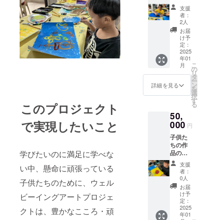
敵なポ
供たち
支援
スト
の喜び
者：
カード
の声な
2人
をデー
どを１
お届
タ化し
年間毎
け予
てメー
月御報
定：
ルで送
2025
告しま
年01
りま
す 多
こ
月
す。 ま
くの子
の
リ
た、ス
供たち
タ
ー
クール
から
ン
詳細を見る
を
の運営
の、そ
選
択
状況、
れぞれ
す
る
このプロジェクト
子供た
の感謝
50,
ちの喜
の手紙
で実現したいこと
びの声
000
があり
円
などを
ますの
子供た
１年間
で 是
ちの作
毎月御
非、複
学びたいのに満足に学べな
品の原
報告し
数口も
画を届
ます 多
御支援
支援
い中、懸命に頑張っている
けま
くの子
くださ
者：
す。 ま
供たち
い
0人
子供たちのために、ウェル
た、ス
からの
お届
クール
それぞ
け予
ビーイングアートプロジェ
の運営
れのポ
定：
状況、
2025
スト
クトは、豊かなこころ・頑
年01
子供た
カード