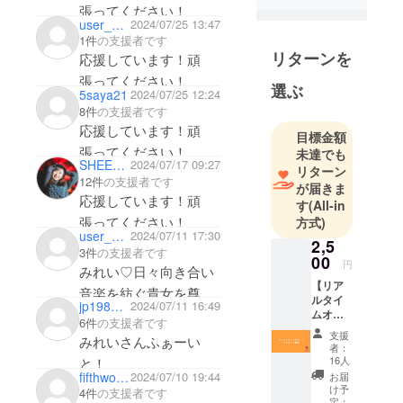
張ってください！
見ル君想フ |
user_7a26c7a11d34
2024/07/25 13:47
MoonRoman
1件
の支援者です
tic」にてワ
リターンを
応援しています！頑
ンマンライ
張ってください！
選ぶ
ブを実施。
5saya21
2024/07/25 12:24
8件
の支援者です
応援しています！頑
目標金額
張ってください！
未達でも
SHEERdayo
2024/07/17 09:27
リターン
12件
の支援者です
が届きま
応援しています！頑
す
(All-in
張ってください！
方式)
user_ab1517fe15e4
2024/07/11 17:30
2,5
3件
の支援者です
00
円
みれい♡日々向き合い
【リア
音楽を紡ぐ貴女を尊敬
ルタイ
jp19881113
2024/07/11 16:49
しています。あなたら
ムオン
6件
の支援者です
ライン
しい等身大の音色を奏
支援
みれいさんふぁーい
配信】
者：
でてくださいね。楽し
ワンマ
16人
と！
ンライ
fifthworld5
2024/07/10 19:44
お届
みにしています！いつ
ブチ
け予
4件
の支援者です
もありがとう！
ケット -
定：