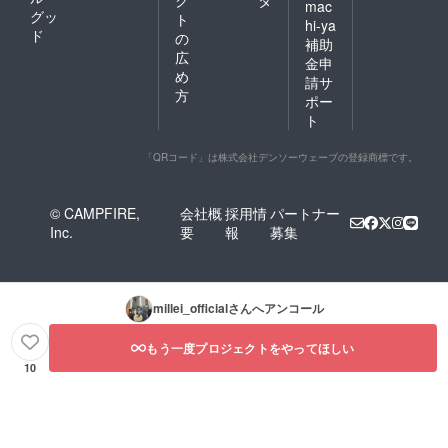
mac
グッ
ト
hi-ya
ド
の
補助
広
金申
め
請サ
方
ポー
ト
「QRコード」は株式会社デンソーウェーブの登録商標です。
© CAMPFIRE,
会社概
採用情
パートナー
Inc.
要
報
募集
millei_official
さんへアンコール
もう一度プロジェクトをやってほしい
10