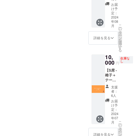
カーは
込め
の内容
Youtub
お届
ワンマ
て、お
になり
け予
e限定配
ンライ
礼の
ます。
定：
信にて
ブ当日
メッ
2024
配信い
に販売
年08
セージ
たしま
するも
こ
月
をお送
の
す。 -
のと同
リ
りしま
タ
オンラ
等の商
ー
す。 ※
ン
詳細を見る
イン配
品とな
を
本リ
選
信アー
りま
択
ターン
す
カイブ
す。 ※
る
は【お
の有効
備考欄
10,
礼の
期限：
に掲載
在庫な
メッ
000
し
ライブ
円
するお
セー
当日か
名前を
【S席 -
ジ】の
ら1週
ご記載
椅子＋
3,000
間。 -
くださ
テーブ
円、
フェイ
い。
ル-】ワ
5,000円
スタオ
支援
ンマン
のリ
者：
ルサイ
ライブ
ターン
6人
ズ：
チケッ
と同一
お届
800mm
ト - お
の内容
け予
×340m
礼の
になり
定：
m - フェ
メッ
2024
ます。
イスタ
年07
セージ -
オルデ
こ
月
ワンマ
の
ザイ
リ
ンライ
タ
ン：現
ー
ブチ
ン
詳細を見る
在作成