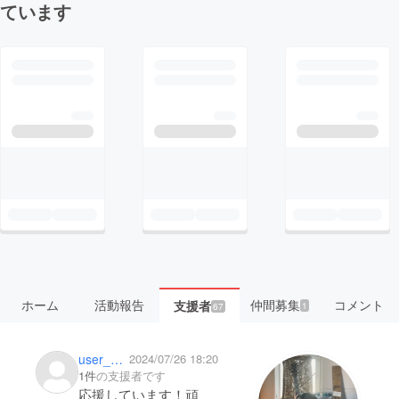
ています
ホーム
活動報告
仲間募集
コメント
支援者
1
67
user_9351f8216cc4
2024/07/26 18:20
1件
の支援者です
応援しています！頑