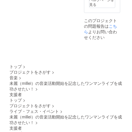
ます。
見る
見えづ
らい場
合がご
このプロジェクト
ざいま
の問題報告は
すの
こち
で、予
ら
よりお問い合わ
めご了
せください
承くだ
さい。
トップ
>
プロジェクトをさがす
>
音楽
>
未麗（millei）の音楽活動開始を記念したワンマンライブを成
功させたい！
>
支援者
トップ
>
プロジェクトをさがす
>
ライブ・フェス・イベント
>
未麗（millei）の音楽活動開始を記念したワンマンライブを成
功させたい！
>
支援者