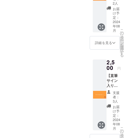
お礼の
山 月見
くださ
2人
メッ
ル君想
い。 -
お届
セージ -
フ |
入場方
け予
オリジ
MoonR
定：
法：当
ナル
2024
omanti
日に受
年08
フェイ
c - 支援
付で
こ
月
スタオ
者様の
の
CAMPF
リ
ル 備考
交通費
タ
IREマイ
ー
- 商品サ
や滞在
ン
ページ
詳細を見る
を
イズ：
費：支
選
より支
択
800mm
援者様
す
援完了
る
×340m
の交通
画面を
2,5
m - デザ
費や滞
お見せ
イン：
00
在費は
いただ
円
現在作
各自で
くこと
【直筆
成中の
ご負担
でご入
サイン
ため、
くださ
場いた
入りポ
決まり
い。 -
だけま
スト
次第
入場方
す。
支援
カー
SNSで
法：当
者：
ド】 -
お知ら
日に受
3人
お礼の
せさせ
付で
お届
メッ
ていた
CAMPF
け予
セージ -
だきま
定：
IREマイ
直筆サ
2024
す。 -
ページ
年08
イン入
リター
より支
こ
月
りポス
ンに含
の
援完了
リ
トカー
まれて
タ
画面を