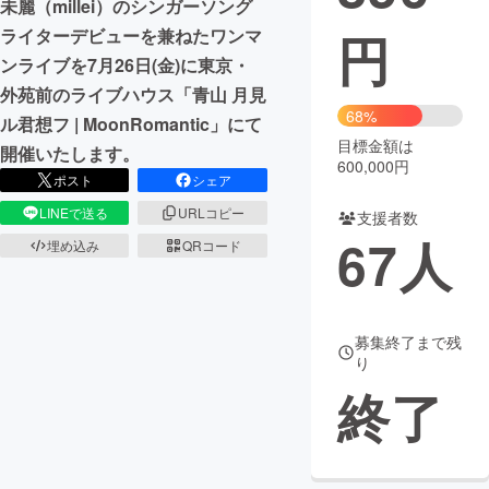
未麗（millei）のシンガーソング
円
ライターデビューを兼ねたワンマ
まちづくり・地域活性化
ンライブを7月26日(金)に東京・
外苑前のライブハウス「青山 月見
CAMPFIRE for Social Good
CAMPFIRE Creation
68%
ル君想フ | MoonRomantic」にて
CAMPFIREふるさと納税
machi-ya
コミュニティ
目標金額は
開催いたします。
600,000円
ポスト
シェア
LINEで送る
URLコピー
支援者数
67
人
埋め込み
QRコード
募集終了まで残
り
終了