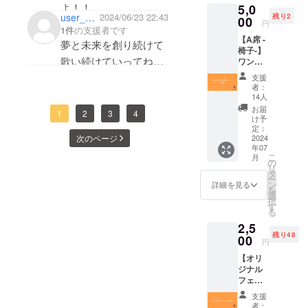
よ！！
5,0
ディン
有効期
user_54b249da9994
2024/06/23 22:43
残り2
グ） 備
00
限：ラ
millei成功させろお
円
考 - 日
1件
の支援者です
イブ当
【A席 -
お！！！！
時：
日から1
夢と未来を創り続けて
椅子-】
2024年
週間
歌い続けていってね。
ワンマ
7月26日
ンライ
(金)
ユースミレニアムシ
支援
ブチ
19:00開
者：
ティの彌榮を願ってい
ケット -
場 /
14人
お礼の
19:30開
お届
ます。
1
2
3
4
メッ
演 - 場
け予
セージ -
所：青
定：
ワンマ
2024
次のページ
山 月見
年07
ンライ
ル君想
こ
月
ブチ
フ |
の
リ
ケット
MoonR
タ
ー
A席（椅
omanti
ン
詳細を見る
を
子） 備
c - 支援
選
択
考 - 日
者様の
す
る
時：
交通費
2,5
2024年
や滞在
残り48
7月26日
00
費：支
円
(金)
援者様
【オリ
19:00開
の交通
ジナル
場 /
費や滞
フェイ
19:30開
在費は
スタオ
演 - 場
各自で
支援
ル】 -
所：青
ご負担
者：