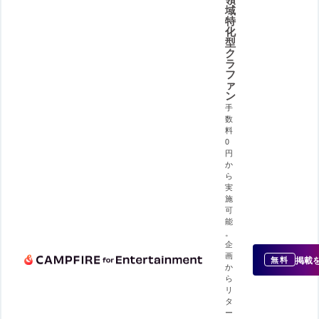
域
特
化
型
ク
ラ
フ
ァ
ン
手
数
料
0
円
か
ら
実
施
可
能
。
企
画
掲載
無料
か
ら
リ
タ
ー