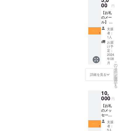
す。 -
ご記載
セー
00
後、HP
オンラ
くださ
円
ジ】の
にて活
イン配
い。
【お礼
5,000
動報告
信視聴
のメー
円、
記事を
方法：
ル】 感
10,000
公開し
Youtub
謝の気
円のリ
ます。 -
e限定配
支援
持ちを
ターン
活動報
信にて
者：
込め
と同一
告記事
1人
配信い
て、お
の内容
と、活
たしま
お届
礼の
になり
動報告
け予
す。 -
メッ
ます。
定：
をSNS
オンラ
セージ
2024
に投稿
イン配
年08
をお送
する際
信アー
こ
月
りしま
の
にプラ
カイブ
リ
す。 ※
タ
チナス
の有効
ー
本リ
ン
ポン
詳細を見る
期限：
を
ターン
選
サー様
ライブ
択
は【お
す
として
当日か
る
礼の
お名前
ら1週
10,
メッ
を記載
間。 -
セー
000
させて
リター
円
ジ】の
いただ
ンに含
【お礼
3,000
きま
まれて
のメッ
円、
す。 -
いるオ
セー
10,000
オンラ
リジナ
ジ】 感
円のリ
イン配
ルス
支援
謝の気
ターン
信視聴
者：
テッ
持ちを
と同一
5人
方法：