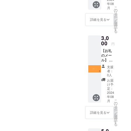
カー 備
させて
年08
トカー
考 - ワ
いただ
こ
月
ド - 活
ンマン
の
きま
リ
動報告
ライブ
タ
す。 -
ー
記事に
実施
ン
オンラ
詳細を見る
を
スポン
後、HP
選
イン配
択
サー様
にて活
す
信視聴
る
記載 -
動報告
方法：
3,0
ワンマ
記事を
Youtub
ンライ
00
公開し
e限定配
円
ブチ
ます。 -
信にて
【お礼
ケット
活動報
配信い
のメー
リアル
告記事
たしま
ル】 感
タイム
と、活
す。 -
謝の気
オンラ
動報告
オンラ
支援
持ちを
イン配
をSNS
イン配
者：
込め
信 - オ
に投稿
0人
信アー
て、お
リジナ
する際
カイブ
お届
礼の
ルス
にゴー
け予
の有効
メッ
テッ
定：
ルドス
期限：
セージ
2024
カー -
ポン
ライブ
年08
をお送
オリジ
サー様
当日か
こ
月
りしま
ナル
の
として
ら1週
リ
す。 ※
フェイ
タ
お名前
間。 ※
ー
本リ
スタオ
ン
を記載
詳細を見る
備考欄
を
ターン
ル 備考
選
させて
に掲載
択
は【お
- ワンマ
す
いただ
するお
る
礼の
ンライ
きま
名前を
5,0
メッ
ブ実施