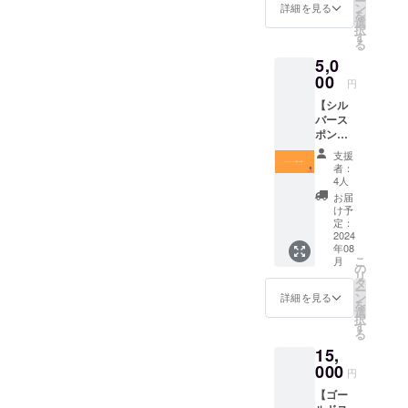
ー
ド
いるオ
ン
お見せ
詳細を見る
を
リジナ
選
いただ
択
ルフェ
す
くこと
る
イスタ
でご入
5,0
オルは
場いた
00
ワンマ
だけま
円
ンライ
す。 -
【シル
ブ当日
場所に
バース
に販売
よって
ポン
するも
は見え
サー】 -
のと同
ずらい
支援
お礼の
等の商
場合が
者：
メッ
品とな
4人
ござい
セージ -
りま
ますの
お届
直筆サ
す。
け予
で、予
イン入
定：
めご了
りポス
2024
承くだ
年08
トカー
さい。
こ
月
ド - 活
の
リ
動報告
タ
ー
記事に
ン
詳細を見る
を
スポン
選
択
サー様
す
る
記載 -
15,
ワンマ
ンライ
000
円
ブチ
【ゴー
ケット