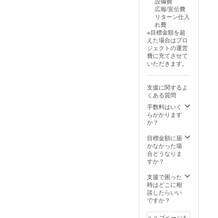
設備費
在費は
品とな
広報/宣伝費
各自で
りま
リターン仕入
ご負担
す。 ※
れ費
くださ
備考欄
※目標金額を超
い。 -
に掲載
えた場合はプロ
入場方
するお
ジェクトの運営
法：当
名前を
費に充てさせて
日に受
ご記載
いただきます。
付で
くださ
CAMPF
い。
IREマイ
支援に関するよ
ページ
くある質問
より支
援完了
手数料はいく
画面を
らかかります
お見せ
か？
いただ
くこと
目標金額に届
でご入
かなかった場
場いた
合どうなりま
だけま
すか？
す。 -
ステー
支援で困った
ジから
時はどこに相
見て一
談したらいい
番後ろ
ですか？
の場所
になり
ヘルプページを