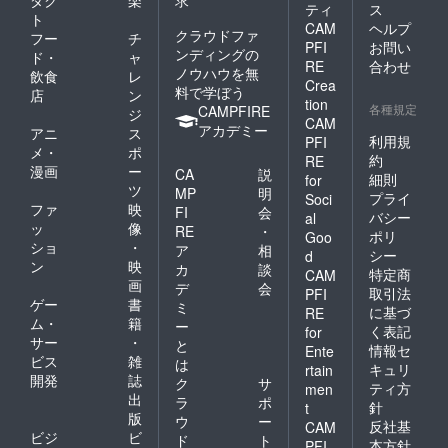
ティ
ス
ト
CAM
ヘルプ
クラウドファ
フー
チ
PFI
お問い
ンディングの
ド・
ャ
RE
合わせ
ノウハウを無
飲食
レ
Crea
料で学ぼう
店
ン
tion
各種規定
CAMPFIRE
ジ
CAM
アカデミー
アニ
ス
利用規
PFI
メ・
ポ
約
RE
漫画
ー
CA
説
細則
for
ツ
MP
明
プライ
Soci
ファ
映
FI
会
バシー
al
ッ
像
RE
・
ポリ
Goo
ショ
・
ア
相
シー
d
ン
映
カ
談
特定商
CAM
画
デ
会
取引法
PFI
ゲー
書
ミ
に基づ
RE
ム・
籍
ー
く表記
for
サー
・
と
情報セ
Ente
ビス
雑
は
キュリ
rtain
開発
誌
ク
サ
ティ方
men
出
ラ
ポ
針
t
版
ウ
ー
反社基
CAM
ビジ
ビ
ド
ト
本方針
PFI