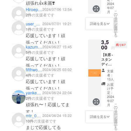
頑張れ👍未麗❣️
お礼の
2024
年07
メッ
Hiroepn0516
2024/07/06 13:54
こ
月
セージ -
の
2件
の支援者です
リ
ワンマ
タ
ー
ンライ
ン
user_a7d1a6d0f424
2024/07/01 19:21
詳細を見る
を
ブチ
選
1件
の支援者です
択
ケット
す
応援しています！頑
る
リアル
3,5
タイム
張ってください！
残り87
オンラ
00
kazuman519
2024/06/27 15:45
円
イン配
5件
の支援者です
【B席 -
信 備考
応援しています！頑
スタン
- 視聴方
ディン
法：
張ってください！
グ-】ワ
Youtub
fifthworld5
2024/06/25 03:02
支援
ンマン
e限定配
4件
の支援者です
者：
ライブ
信にて
13人
応援しています！頑
チケッ
配信い
お届
ト - お
張ってください！
たしま
け予
礼の
yankee_next
2024/06/24 22:04
す。 -
定：
メッ
2024
ライブ
2件
の支援者です
年07
セージ -
開始日
頑張れ〜！応援してま
こ
月
ワンマ
時：7月
の
リ
す！
ンライ
26日
タ
ー
mtr_0722
2024/06/24 15:22
ブチ
(金)19:3
ン
詳細を見る
を
ケット
0~ -
10件
の支援者です
選
択
B席（ス
アーカ
す
まじで応援してる
る
タン
イブの