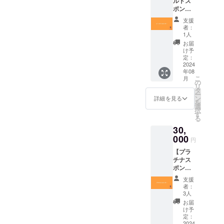
ルドス
リアル
ポン
タイム
サー】 -
オンラ
支援
お礼の
イン配
者：
メッ
信 備考
1人
セージ -
- ワンマ
お届
直筆サ
ンライ
け予
イン入
ブ実施
定：
りポス
2024
後、HP
年08
トカー
にて活
こ
月
ド - 活
動報告
の
リ
動報告
記事を
タ
ー
記事に
公開し
ン
詳細を見る
を
スポン
ます。 -
選
択
サー様
活動報
す
る
記載 -
告記事
30,
ワンマ
と、活
ンライ
000
動報告
円
ブチ
をSNS
【プラ
ケット
に投稿
チナス
リアル
する際
ポン
タイム
にシル
サー】 -
オンラ
バース
支援
お礼の
イン配
ポン
者：
メッ
信 - オ
サー様
3人
セージ -
リジナ
として
お届
直筆サ
ルス
お名前
け予
イン入
テッ
定：
を記載
りポス
2024