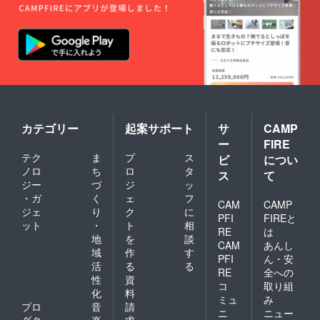
カテゴリー
起案サポート
サ
CAMP
ー
FIRE
テク
ま
プ
ス
ビ
につい
ノロ
ち
ロ
タ
ス
て
ジー
づ
ジ
ッ
・ガ
く
ェ
フ
CAM
CAMP
ジェ
り
ク
に
PFI
FIREと
ット
・
ト
相
RE
は
地
を
談
CAM
あんし
域
作
す
PFI
ん・安
活
る
る
RE
全への
性
資
コ
取り組
化
料
ミュ
み
プロ
音
請
ニ
ニュー
ダク
楽
求