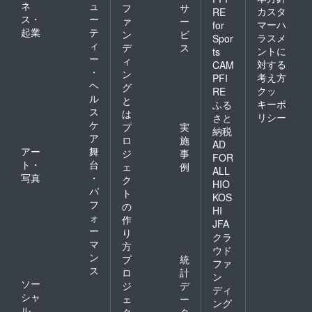
ネ
ュ
フ
サ
カスタ
RE
ス・
ー
ァ
ー
マーハ
for
起業
テ
ン
ビ
ラスメ
Spor
ィ
デ
ス
ントに
ts
ー
ィ
対する
CAM
・
ン
考え方
PFI
ヘ
グ
クッ
RE
ル
と
キーポ
ふる
ス
は
リシー
さと
ケ
プ
実
納税
ア
ロ
施
AD
アー
舞
ジ
事
FOR
ト・
台
ェ
例
ALL
写真
・
ク
HIO
パ
ト
KOS
フ
の
HI
ォ
作
JFA
ー
り
クラ
マ
方
ウド
ン
プ
統
ファ
ス
ロ
計
ン
ソー
ジ
デ
ディ
シャ
ェ
ー
ング
ル
ク
タ