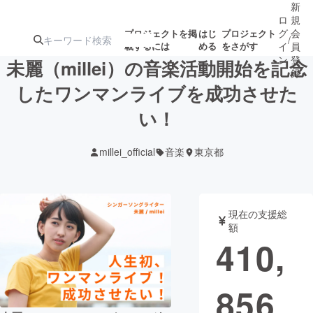
新
ロ
規
グ
会
プロジェクトを掲
はじ
プロジェクト
/
載するには
める
をさがす
イ
員
ン
登
未麗（millei）の音楽活動開始を記念
録
したワンマンライブを成功させた
い！
人気のプロ
注目のリ
注目の新着プロ
募集終了が近いプ
もうすぐ公開
ジェクト
ターン
ジェクト
ロジェクト
されます
millei_official
音楽
東京都
アート・写真
音楽
現在の支援総
テクノロジー・ガジェット
ゲーム・サ
額
410,
映像・映画
書籍・雑誌
856
ビジネス・起業
チャレンジ