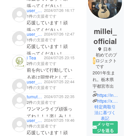
張ってください！
user_527ea2bd46d4
2024/07/26 16:17
1件
の支援者です
応援しています！頑
millei_
張ってください！
user_e14b93b9bef4
2024/07/26 12:47
official
1件
の支援者です
応援しています！頑
日本
張ってください！
初めてのプ
i Tea
2024/07/25 23:15
ロジェクト
2件
の支援者です
です
前を向いて行動してい
2001年生ま
る姿は同世代としてす
れ。栃木県
user_00b750be9b14
2024/07/25 22:44
ごくかっこよくて刺激
宇都宮市出
1件
の支援者です
をもらっています！こ
身。
https://instagram.com/mireeeigram/
tumutume
2024/07/25 22:35
れからも応援してま
https://x.com/mireidada
2件
の支援者です
7月26日(金)
す！
特定商取引
ワンマンライブ頑張っ
法に基づく
に東京・外
てね！！！楽しみ！！
表記
苑前にある
user_801385c98ff4
2024/07/25 19:46
メッセー
1件
の支援者です
ライブハウ
ジを送る
応援しています！頑
ス「青山 月