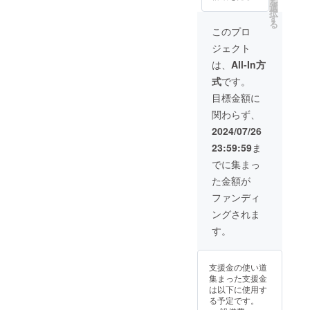
を
ケット
選
中のた
択
S席（椅
す
め、決
る
子＋
このプロ
まり次
テーブ
第SNS
ジェクト
ル） 備
でお知
考 - 日
は、
All-In方
らせさ
時：
せてい
式
です。
2024年
ただき
7月26日
目標金額に
ます。 -
(金)
リター
関わらず、
19:00開
ンに含
場 /
2024/07/26
まれて
19:30開
いるオ
23:59:59
ま
演 - 場
リジナ
所：青
でに集まっ
ルフェ
山 月見
イスタ
た金額が
ル君想
オルと
フ |
ファンディ
オリジ
MoonR
ナルス
ングされま
omanti
テッ
c - 支援
す。
カーは
者様の
ワンマ
交通費
ンライ
や滞在
ブ当日
支援金の使い道
費：支
に販売
集まった支援金
援者様
するも
は以下に使用す
の交通
のと同
る予定です。
費や滞
等の商