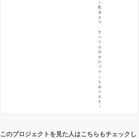
ン
配
送
ま
で
、
す
べ
て
お
任
せ
の
プ
ラ
ン
も
あ
り
ま
す
！
このプロジェクトを見た人はこちらもチェックし