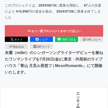
このプロジェクトは、
2024/06/18
に募集を開始し、
67
人の支援
により
410,856
円の資金を集め、
2024/07/26
に募集を終了しま
した
もう一度プロジェクトをやってほしい
ポスト
シェア
LINEで送る
URLコピー
埋め込み
QRコード
未麗（millei）のシンガーソングライターデビューを兼ね
たワンマンライブを7月26日(金)に東京・外苑前のライブ
ハウス「青山 月見ル君想フ | MoonRomantic」にて開催
いたします。
エ
ン
タ
メ
領