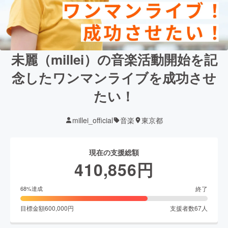
未麗（millei）の音楽活動開始を記
念したワンマンライブを成功させ
たい！
millei_official
音楽
東京都
現在の支援総額
410,856
円
終了
68
%達成
目標金額
600,000
円
支援者数
67
人