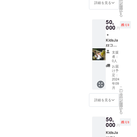
ー
CDをお
しい時
ン
ロジェ
詳細を見る
「KidsJ
法：詳
り」
を
届けし
間をサ
選
クト
azzコン
細は
「みん
択
ます 参
ポート
す
オー
サート
メール
なでコ
る
考音
してい
ナーに
でみん
で連絡
ンサー
50,
源：
ます！
帰属し
なの楽
させて
トを楽
残り3
https://
000
〇〇よ
ます。
しい時
円
いただ
しんで
youtu.b
り」 こ
＊この
間をサ
きま
ね！〇
＊
e/Gnnu
のコン
コン
ポート
す。 ・
〇よ
KidsJa
O5_mn
サート
サート
してい
コン
り」な
zzコン
zw?
を応援
を応援
ます！
サート
ど この
サート
feature
たいと
たいと
〇〇よ
支援
当日に
コン
出演
=share
思って
思って
者：
り」
会場の
サート
者！
d ＊こ
くださ
0人
くださ
「みん
スク
を応援
ジャズ
ちらの
る皆さ
る皆さ
お届
なでコ
リーン
たいと
ユー
リター
まのお
け予
まのお
ンサー
にあな
思って
フォニ
ン品は
定：
気持ち
気持ち
トを楽
たの応
くださ
ウム奏
2024
プロ
を、コ
を、コ
しんで
援メッ
る皆さ
年09
者照喜
ジェク
ンサー
ンサー
ね！〇
セージ
こ
まのお
月
名俊典
ト終了
の
ト来場
ト来場
〇よ
を投影
リ
気持ち
の出
後制作
タ
の子ど
の子ど
り」な
いたし
ー
を、コ
前 金
に入り
ン
もたち
詳細を見る
もたち
ど ＊支
ます！
を
ンサー
管楽器
ますの
選
や動画
や動画
援時、
応援
択
ト来場
ワーク
で、お
す
をご覧
をご覧
必ず備
メッ
る
の子ど
ショッ
届けが
いただ
いただ
考欄に
セージ
もたち
50,
プ 国内
10月以
く皆様
く皆様
掲載を
書き方
や動画
残り3
外で幅
000
降とな
にご紹
にご紹
円
希望さ
例「み
をご覧
広く活
ります
介させ
介させ
れるお
んなで
いただ
KidsJa
躍する
＊
ていた
ていた
名前と
コン
く皆様