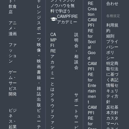
曲、
ド・
ャ
EILED
RE
合わせ
を中心
ポップ
ノウハウを無
」
飲食
レ
Crea
に演奏
なアレ
チュー
料で学ぼう
店
ン
活動を
tion
ンジに
バマン
各種規定
CAMPFIRE
ジ
展開す
カリブ
ショー
CAM
アカデミー
アニ
ス
る。音
海のリ
ＣＤ
利用規
PFI
楽家と
メ・
ポ
ズムの
「Tuba
約
RE
しての
歯切れ
manSh
漫画
ー
CA
説
細則
for
活動の
良さが
ow」
ツ
MP
明
プライ
一方、
Soci
加わっ
「こど
ファ
映
FI
会
言語聴
たより
バシー
al
もの
ッ
像
覚士と
RE
・
いっそ
チュー
ポリ
Goo
して医
ショ
・
う深み
ア
相
バマン
シー
d
療現
と幅の
ン
映
ショー
カ
談
特定商
CAM
場・療
ある音
」
画
デ
会
取引法
PFI
育現場
楽が好
「TUB
ゲー
書
ミ
に携わ
に基づ
評。 ス
RE
ARKOU
ム・
籍
ー
りその
ティー
R」発売
く表記
for
サー
・
経験を
ルパン
と
中。
情報セ
Ente
生かし
ラボ・
ビス
雑
HP:tter
は
キュリ
rtain
て2011
キュ
ukina.c
開発
誌
ク
サ
ティ方
men
年から
レップ
om ＊コ
出
ラ
ポ
『家族
針
t
主宰。
ンサー
版
ウ
ー
で楽し
トリニ
反社基
ト当日
CAM
ビジ
ビ
める
ド
ト
ダード
に会場
本方針
PFI
ジャズ
ネ
ュ
でス
のスク
フ
サ
カスタ
RE
ライ
ティー
リーン
ス・
ー
ァ
ー
マーハ
for
ブ』を
ルパン
にあな
起業
テ
ン
ビ
ラスメ
コンセ
Spor