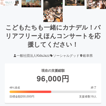
こどもたちも一緒にカナデル！バ
リアフリーえほんコンサートを応
援してください！
一般社団法人KidsJazz
ソーシャルグッド
岐阜県
現在の支援総額
96,000
円
終了
48
%達成
目標金額
200,000
円
支援者数
19
人