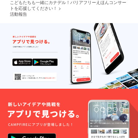
演奏を
い本格
希望さ
こどもたちも一緒にカナデル！バリアフリーえほんコンサー
とさせ
始め、
派ジャ
れるお
トを応援してください！
>
ていた
教室、
ズユー
名前と
活動報告
だきま
調律/製
フォニ
メッ
す. ご希
作研究
アム奏
セージ
望の
室を立
者、作
をご記
ワーク
ち上
編曲家
入くだ
ショプ
げ、日
として
さい。
の場
本での
活動
所、内
ス
中。 現
容、日
ティー
在、
時等を
ルパン
チュー
必ず備
の振興
バマン
考欄に
に深く
ショー
ご記入
関わ
のユー
くださ
る。本
フォマ
い。 ＊
場トリ
ンの中
講師の
ニダー
の人と
交通費
ドで会
しての
に関し
得して
活動の
まして
きたリ
他、参
はご支
ズム
加バン
援者様
感、グ
ドやプ
の別途
ルーブ
ロジェ
ご負担
感をス
クトは
となり
トレー
多数。
ます。
トに音
エン
愛知県
に表現
ターテ
からの