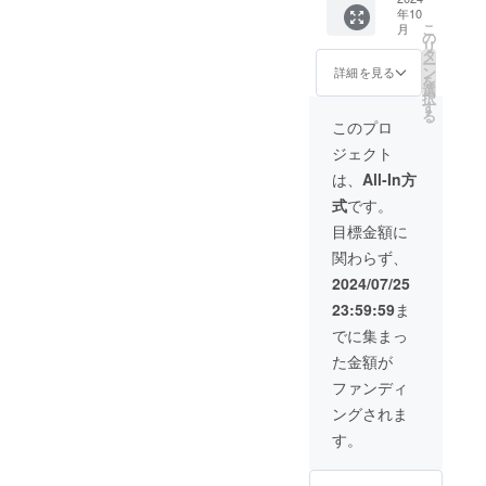
響楽団
可能で
しま
り絵は
必ず備
年10
ボイス
とも共
す ＊こ
す。 備
がきに
考欄に
こ
月
ワーク
演する
の
ちらの
考欄に
て送ら
掲載を
リ
ショッ
ス
タ
リター
必ずお
せてい
希望さ
ー
プ ボー
ティー
ン
ンは9
詳細を見る
誕生日
ただき
れるお
を
カリス
ルパン
選
月〜
の日付
ます。
名前と
択
トで言
奏者、
す
2025年
と対象
＊本リ
メッ
る
語聴覚
村治進
3月の間
このプロ
の方の
ターン
セージ
士・音
を講師
での日
お名前
はコン
をご記
ジェクト
楽療法
に招い
程調整
（ニッ
サート
入くだ
にも携
て本場
の上リ
は、
All-In方
クネー
当日の
さい。
わる百
のカリ
ターン
ム）を
スク
式
です。
本マイ
プソを
とさせ
ご記入
リーン
の出前
学ぶこ
ていた
目標金額に
くださ
への投
ワーク
とがで
だきま
い ・こ
影及び
関わらず、
ショッ
きま
す. ご希
ちらの
コン
プで
す！テ
望の
2024/07/25
リター
サート
す。小
ナーパ
ワーク
ン品の
後に配
23:59:59
ま
さなお
ン、バ
ショプ
著作権
信する
子さん
スパ
の場
でに集まっ
及びそ
動画で
から高
ン、幅
所、内
の他法
のご紹
た金額が
齢の方
広いス
容、日
的権利
介とな
まで体
ティー
時等を
ファンディ
につい
りま
に優し
プパン
必ず備
ては、
す。動
ングされま
い発声
の世界
考欄に
すべて
画の配
や音遊
をお楽
ご記入
す。
プロ
信は編
び・う
しみく
くださ
ジェク
集の都
たあそ
ださ
い。 ＊
トオー
合上9月
びをお