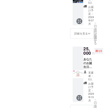
ジ・ご
喜名隆
＊この
0人
入くだ
応援
支援者
充 サイ
コン
さい。
お届
メッ
さまの
ズ
サート
け予
また、
セー
お名前
260mm
定：
を応援
14:00~
ジ、子
（企
2024
×260m
たいと
16:00は
どもた
年07
業・団
m ハー
思って
コン
ちへの
こ
月
体名）
ドカ
の
くださ
サート
メッ
リ
をスク
バー フ
タ
る皆さ
をお席
セージ
ー
リーン
ルカ
ン
まのお
詳細を見る
でお楽
などを
を
に投
ラー
選
気持ち
しみい
スク
択
影・お
30p（カ
す
を、コ
ただき
リーン
る
よびメ
バー・
ンサー
ます。
に投影
25,
モリア
装丁な
ト来場
・支援
いたし
残り5
ルムー
000
し） 発
の子ど
者様の
円
ます！
ビーに
行 一
もたち
交通費
＊メッ
あなた
てご紹
般社団
や動画
や滞在
セージ
のお誕
介させ
法人
をご覧
費：支
記載例
生日を
ていた
KidsJa
いただ
援者様
「KidsJ
歌った
だきま
zz ・リ
く皆様
の交通
支援
azzコン
CDをお
す。 ＊
ターン
にご紹
者：
費や滞
サート
届け！
メッ
品の著
0人
介させ
在費は
でみん
KidsJa
セージ
作権及
ていた
お届
各自で
なの楽
zz
記載例
びその
け予
だきま
ご負担
しい時
Happy
「KidsJ
定：
他法的
す。
くださ
間をサ
Birthda
2024
azzコン
権利に
【メッ
い。 ・
ポート
年10
y Song
サート
ついて
セージ
支援者
してい
こ
月
のオリ
でみん
の
は、す
記載
様との
ます！
リ
ジナル
なの楽
タ
べてプ
例】
連絡方
〇〇よ