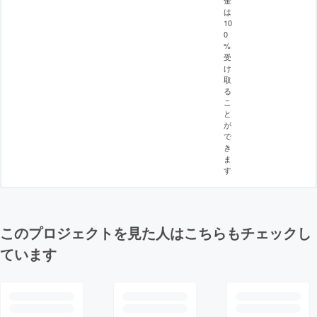
金
は
10
0
%
受
け
取
る
こ
と
が
で
き
ま
す
このプロジェクトを見た人はこちらもチェックし
ています