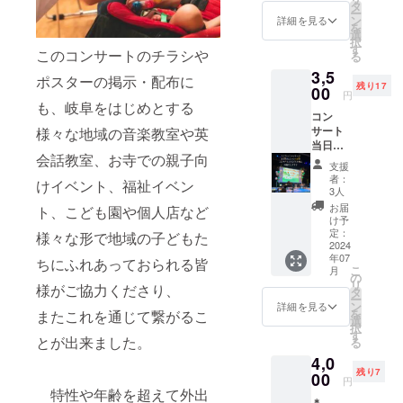
タ
たします。 絵葉
ー
ン
書の種類のご指
詳細を見る
を
選
定はできません
択
す
が、本公演の
このコンサートのチラシや
る
「いのちの樹」
3,5
の場面が描かれ
ポスターの掲示・配布に
残り17
00
た照喜名隆充氏
円
も、岐阜をはじめとする
によるいずれも
コン
ステキなイラス
サート
様々な地域の音楽教室や英
トです どうぞ
当日に
お楽しみに！
会話教室、お寺での親子向
会場の
支援
スク
者：
けイベント、福祉イベン
リーン
3人
にあな
お届
ト、こども園や個人店など
たの
け予
KidsJa
定：
様々な形で地域の子どもた
zzへの
2024
年07
応援
ちにふれあっておられる皆
こ
月
メッ
の
リ
様がご協力くださり、
セー
タ
ー
ジ、子
ン
詳細を見る
を
またこれを通じて繋がるこ
どもた
選
択
ちへの
す
とが出来ました。
る
メッ
4,0
セージ
残り7
などを
00
円
スク
特性や年齢を超えて外出
＊