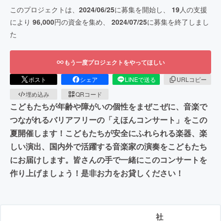
このプロジェクトは、
2024/06/25
に募集を開始し、
19
人の支援
により
96,000
円の資金を集め、
2024/07/25
に募集を終了しまし
た
もう一度プロジェクトをやってほしい
ポスト
シェア
LINEで送る
URLコピー
埋め込み
QRコード
こどもたちが年齢や障がいの個性をまぜこぜに、音楽で
つながれるバリアフリーの「えほんコンサート」をこの
夏開催します！こどもたちが安全にふれられる楽器、楽
しい演出、国内外で活躍する音楽家の演奏をこどもたち
にお届けします。皆さんの手で一緒にこのコンサートを
作り上げましょう！是非お力をお貸しください！
社