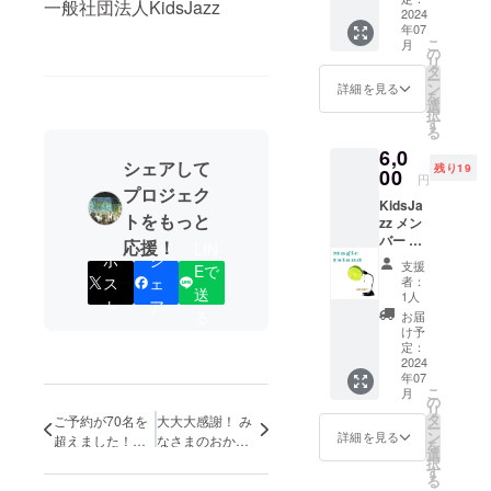
コン
一般社団法人KidsJazz
伝いを
2024
語。モ
サート
年07
しなが
ルドバ
を応援
こ
月
らリ
共和国
の
たいと
リ
ハーサ
出身の
タ
思って
ー
ルもコ
画家小
ン
くださ
詳細を見る
を
ンサー
林ステ
選
る皆さ
択
トも楽
ラ
す
まのお
る
しめる
（Stela
気持ち
6,0
スペ
Casian)
を、コ
シェアして
残り19
シャル
00
が絵を
ンサー
円
チケッ
手がけ
プロジェク
ト来場
KidsJa
ト（中
た
の子ど
トをもっと
zz メン
学生以
KidsJa
もたち
バー の
上対
zzのオ
応援！
や動画
LIN
CD作品
ポ
シ
象） ・
リジナ
をご覧
支援
Eで
とコン
日時：
ル絵
いただ
者：
ス
ェ
サート
送
2024年
本 初
1人
く皆様
ト
ア
チケッ
7月26日
版第１
る
にご紹
お届
トの
（金曜
刷で
け予
介させ
セット
日）
定：
す。 作
ていた
＊大人1
2024
10:00-
百本マ
だきま
年07
名＋お
17:00
イ 絵
す。 ＊
こ
月
子様2名
上記時
の
小林ス
支援
リ
さまご
間内で
タ
テラ 日
ご予約が70名を
大大大感謝！ み
時、必
ー
入場い
支援者
ン
本語お
詳細を見る
ず備考
超えました！新
なさまのおかげ
を
ただけ
さまの
選
よび英
欄に掲
たなリターン品
で130名を超え
択
ま
可能な
す
語で表
載を希
る
のご紹介です。
る方にKidsJazz
す。
時間帯
記して