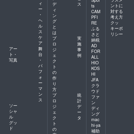
製作を
たの応
ィ
デ
ス
プトに
Leroy
ントに
ts
援メッ
ー
「KidsJ
ィ
Thoma
セージ
対する
CAM
azz」を
・
s師に師
ン
を投影
考え方
PFI
主宰。
事。合
ヘ
いたし
グ
クッ
RE
バリア
衆国
ます！
ル
と
キーポ
ふる
フリー
West
KidsJa
ス
は
を重視
リシー
Virginia
さと
zzへの
ケ
プ
実
した
大学に
応援
納税
ア
ホール
てEllie
ロ
施
メッ
AD
コン
Mannet
アー
舞
セー
ジ
事
FOR
サート
te師、
ジ、子
ト・
台
ェ
例
ALL
や文化
Darren
どもた
写真
・
ク
庁採択
HIO
Dyke氏
ちへの
パ
ト
事業と
に調律
メッ
KOS
フ
しての
の
を師
セージ
HI
公演事
ォ
事。ス
などを
作
JFA
業を多
ティー
スク
ー
り
クラ
数実
ルパン
リーン
マ
方
施。
ウド
の調律
に投影
ン
プ
統
スタ
師とし
ファ
いたし
ス
ンダー
ロ
計
ても活
ます！
ン
ドジャ
ソー
動中。
ジ
デ
ディ
ズから
トリニ
シャ
ェ
ー
ング
わらべ
ダード
ル
ク
タ
mac
歌の
現地の
グッ
ト
jazz ア
バンド
hi-ya
ド
の
レンジ
THE
補助
や多様