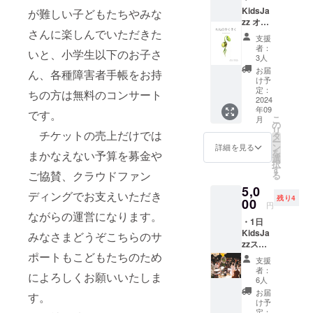
リーン
KidsJa
に投影
が難しい子どもたちやみな
zz オリ
いたし
さんに楽しんでいただきた
ジナル
ます！
支援
絵本
＊メッ
者：
いと、小学生以下のお子さ
「たね
セージ
3人
のやく
記載例
お届
ん、各種障害者手帳をお持
そく」
「KidsJ
け予
を出演
azzコン
定：
ちの方は無料のコンサート
者のサ
2024
サート
年09
イン付
でみん
です。
こ
月
き絵葉
なの楽
の
リ
書を添
チケットの売上だけでは
しい時
タ
ー
えてお
間をサ
ン
詳細を見る
を
まかなえない予算を募金や
送りし
ポート
選
択
ます。
してい
す
ご協賛、クラウドファン
る
砂漠
ます！
5,0
に眠る
〇〇よ
ディングでお支えいただき
残り4
一粒の
00
り」
円
種が、
「みん
ながらの運営になります。
・1日
様々な
なでコ
KidsJa
出会い
みなさまどうぞこちらのサ
ンサー
zzス
をのな
トを楽
タッフ
ポートもこどもたちのため
かで成
しんで
支援
になろ
長し、
ね！〇
者：
によろしくお願いいたしま
う！
一つの
〇よ
6人
バック
夢を叶
り」な
お届
す。
ヤード
えてい
ど この
け予
のお手
く物
定：