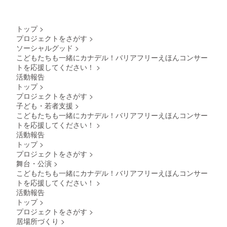
交通費
学卒業
セージ
も園、
に関し
後渡
記載
幼稚
まして
米。
例】
園、保
はご支
ノース
「KidsJ
トップ
>
育所、
援者様
テキサ
azzコン
プロジェクトをさがす
>
特別支
の別途
ス大学
サート
ソーシャルグッド
>
援学
ご負担
院にて
でみん
校、生
こどもたちも一緒にカナデル！バリアフリーえほんコンサー
となり
ジャズ
なの楽
活介護
ます。
トを応援してください！
>
を専攻
しい時
サービ
愛知県
する。
間をサ
活動報告
ス、病
からの
ノース
ポート
トップ
>
院など
移動を
テキサ
してい
プロジェクトをさがす
>
など
ご参考
ス大学
ます！
子ども・若者支援
>
様々な
にご検
在学中
〇〇よ
場所に
討くだ
こどもたちも一緒にカナデル！バリアフリーえほんコンサー
の2004
り」
出張可
さい ＜
年夏に
トを応援してください！
>
「みん
能で
講師プ
ハンガ
なでコ
活動報告
す。 ＊
ロ
リーで
ンサー
トップ
>
こちら
フィー
行われ
トを楽
プロジェクトをさがす
>
のリ
ル＞ 村
たジャ
しんで
ターン
舞台・公演
>
治 進 ス
ズコン
ね！〇
は10
ティー
クール
こどもたちも一緒にカナデル！バリアフリーえほんコンサー
〇よ
月〜
ルパン
での優
り」な
トを応援してください！
>
2025年
1993年
勝を機
ど ＊支
活動報告
3月の間
のトリ
に帰
援時、
トップ
>
での日
ニダー
国。 日
必ず備
程調整
プロジェクトをさがす
>
ド渡航
本では
考欄に
の上リ
を機に
居場所づくり
>
数少な
掲載を
ターン