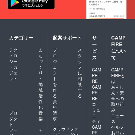
できる
イメン
移動を
数少な
ト性に
ご参考
いス
あふれ
にご検
ティー
たス
討くだ
ルパン
テージ
さい ＜
奏者で
ングを
講師プ
あり、
信条と
ロ
トリニ
してい
カテゴリー
起案サポート
サ
CAMP
フィー
ダード
る。 ま
ル＞ 百
ー
FIRE
人のリ
た後進
本マイ
ズム、
の育成
テク
ま
プ
ス
ビ
につい
うた・
カリプ
のため
ノロ
ち
ロ
タ
ス
て
ピアノ
ソの熱
の活動
ジー
づ
ジ
ッ
学生時
い想い
も積極
・ガ
く
ェ
フ
代に
を伝え
的に行
CAM
CAMP
『吉祥
ジェ
り
ク
に
る。
い、全
PFI
FIREと
寺アマ
2000年
国の吹
ット
・
ト
相
RE
は
チュア
ごろか
奏楽団
地
を
談
JAZZコ
CAM
あんし
らオリ
との共
域
作
す
ンテス
ジナリ
PFI
ん・安
演も多
活
る
る
ト』に
ティの
数。 名
RE
全への
てグラ
性
資
ある音
古屋芸
コ
取り組
ンプ
楽にも
化
料
術大学
ミュ
み
リ・個
力を注
非常勤
プロ
音
請
ニ
ニュー
人賞受
ぎ始
講師。
ダク
楽
求
賞を
め、ク
ティ
ス
ソロア
ト
きっか
ラシカ
ルバム
CAM
ヘルプ
クラウドファ
フー
チ
けに東
ルな楽
「UNV
PFI
お問い
ンディングの
海地区