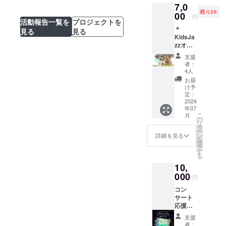
望され
KidsJazzオリジ
コンサートをお
7,0
当日会
でのお
いま
るお名
残り26
ナル絵本「たね
届けできまし
場受付
00
手伝い
す。 対
前と
円
活動報告一覧を
プロジェクトを
でのお
のやくそく」
た！
となり
象年齢
メッ
＊
渡しと
ます。
見る
見る
４歳〜
セージ
KidsJa
なりま
お時間
成人
をご記
zzオリ
す。 CD
の詳細
仕様 A4
入くだ
ジナル
はベー
はご支
サイ
さい。
支援
絵本
ス西村
援時に
ズ ソ
者：
『いの
直樹と
備考欄
4人
フトカ
ちの
クラリ
にご記
バー 36
お届
樹』に
ネット
入くだ
け予
ページ
出演者
豊村綾
定：
さい。
フルカ
全員の
2024
香らの
ご支援
ラー
年07
サイン
ユニッ
の時点
(帯やカ
こ
月
を添え
ト「来
の
で時間
バーは
リ
てお届
夢来
タ
がはっ
かかっ
ー
けしま
人」の
ン
きりし
詳細を見る
ており
を
す！
１stア
選
ない場
ません)
択
『いの
ルバム
す
合は、
＊コン
る
ちの
「Magi
別途
サート
10,
樹』原
c
メール
当日に
作 ま
000
Island
でのご
会場の
円
きのま
」を二
相談に
スク
コン
きこ
人のサ
なりま
リーン
サート
編話
イン付
す。そ
にあな
応援
百本マ
きでお
の旨を
たの
メッ
イ 作
届けし
備考欄
KidsJa
支援
セー
画 照
ます！
にご記
者：
zzへの