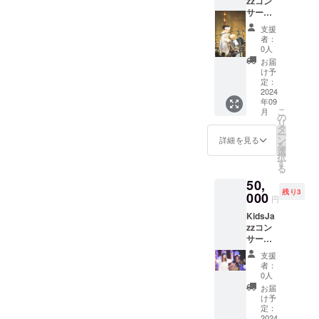
zzコン
ユー
Happy
だきま
だきま
メッ
サート
にご紹
サート
フォニ
Birthda
す。 ＊
す。
セージ
を楽し
介させ
出演
ウム奏
y song
支援
【メッ
支援
をご記
んで
ていた
者！ス
者照喜
の中に
時、必
者：
セージ
入くだ
ね！
だきま
テイxー
名俊典
「◯が
0人
ず備考
記載
さい。
〇〇よ
す。 ＊
ルパン
氏が出
つ○日＊
欄に掲
お届
例】
り」 ＊
支援
奏者奏
張ワー
＊ちゃ
け予
載を希
「KidsJ
ご支援
時、必
者 村治
ク
定：
ん（く
望され
azzコン
時、必
ず備考
進の出
2024
ショッ
ん、さ
るお名
サート
ず備考
欄に掲
年09
前 ス
プをい
ん）が
前と
でみん
こ
欄に掲
月
載を希
ティー
たしま
の
生まれ
メッ
なの楽
リ
載を希
望され
ルパン
す！
タ
たおめ
セージ
しい時
ー
望され
るお名
ワーク
ユー
ン
でと
詳細を見る
をご記
間をサ
を
るお名
前と
ショッ
フォニ
選
う あ
入くだ
ポート
択
前と
メッ
プ ス
ウム、
す
りがと
さい。
してい
る
メッ
セージ
ティー
チュー
う
＊動画
ます！
セージ
をご記
50,
ルパン
バ、ト
Happy
の配信
〇〇よ
をご記
入くだ
残り3
が生ま
000
ロン
Birthda
準備が
円
り」
入くだ
さい。
れた国
ボー
y to
整い次
「みん
さい。
KidsJa
トリニ
ン、ト
you」と
第、
なでコ
zzコン
ダー
ラン
いう歌
URLを
ンサー
サート
ド・ト
ペッ
詞をお
メール
トを楽
出演
バゴで
ト・・
一人さ
および
支援
しんで
者！
学び、
・金管
ま分ず
者：
QRコー
ね！〇
ヴォー
東京
楽器の
0人
つレ
ドと出
〇よ
カリス
フィル
グルー
コー
お届
演者全
り」な
ト百本
ハーモ
プでの
け予
ディン
員のサ
ど ＊支
マイの
ニー交
定：
受講も
グいた
イン入
援時、
出前
2024