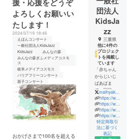
一般社
援・応援をどうぞ
団法人
よろしくお願いい
KidsJa
たします！
zz
2024/07/19 18:46
三重県
えほんコンサート
他に4件の
一般社団法人KidsJazz
プロジェク
KidsJazz
みんなの森
トを掲載し
みんなの森ぎふメディアコスモ
ています
ス
岐阜メデイアコスモス
「赤ちゃん
バリアフリーコンサート
からじいじ
親子コンサート
ばあばま
で、家族で
maihyakumoto
楽しむ
https://www.100jazzmai.com/kidsjazz
Jazz」をコ
https://www.facebook.com/kidskidsjazz
https://www.tunecore.co.jp/artists?id=102892#r211620
ンセプト
https://www.instagram.com/kidsjazz.100.japapn/
に、Jazzの
特定商取引
即興音楽の
法に基づく
おもしろさ
表記
おかげさまで100名を超える
やアートや
メッセー