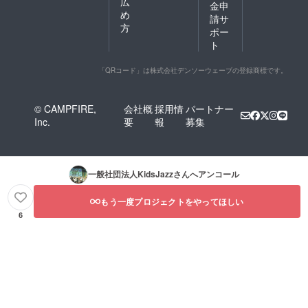
MOODS
広
金申
な声色
のメン
め
請サ
を駆使
バーと
方
ポー
した表
して出
現力に
ト
演。
関東や
1993
関西の
Moruga
「QRコード」は株式会社デンソーウェーブの登録商標です。
ミュー
Pan
ジシャ
Jumbor
ンとの
ee
© CAMPFIRE,
会社概
採用情
パートナー
共演も
1993
多く、
Inc.
要
報
募集
Point
CMソン
Fortin'
グ・ボ
Pan on
イスロ
de
ゴなど
move
一般社団法人KidsJazz
さんへアンコール
声の仕
1997/19
事も多
98
数。作
Panora
もう一度プロジェクトをやってほしい
曲家と
ma
6
して三
2000
重県公
Pan is
式や岐
beautif
阜県恵
ul
那市の
World
公式
Steel
キャラ
band
クター
music
テーマ