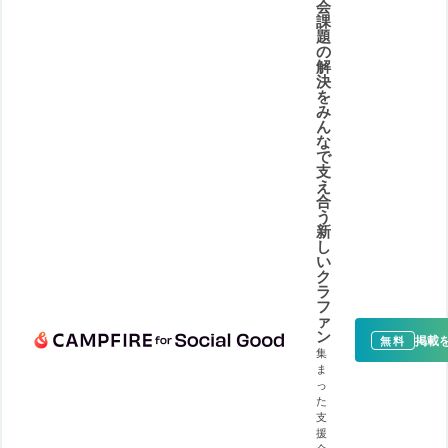
会
課
題
の
解
決
を
み
ん
な
で
支
え
合
う
新
し
い
ク
ラ
フ
ァ
ン
掲載
無料
集
ま
っ
た
支
援