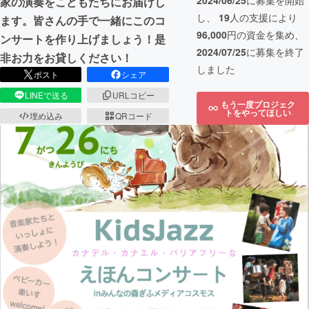
2024/06/25
に募集を開始
家の演奏をこどもたちにお届けし
し、
19
人の支援により
ます。皆さんの手で一緒にこのコ
96,000
円の資金を集め、
ンサートを作り上げましょう！是
2024/07/25
に募集を終了
非お力をお貸しください！
しました
ポスト
シェア
LINEで送る
URLコピー
もう一度プロジェク
トをやってほしい
埋め込み
QRコード