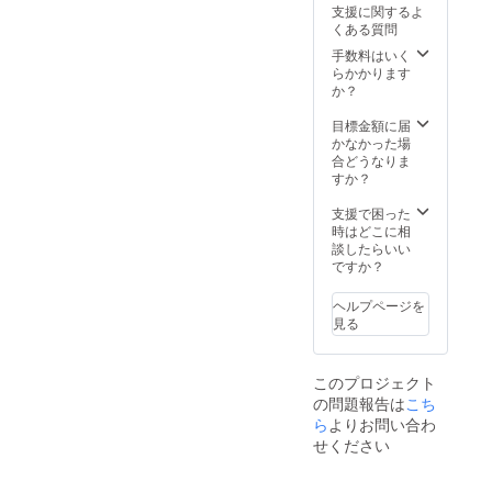
い！ ＊
講師の
ナーに
以降の
支援に関するよ
届けし
こちら
交通費
帰属し
お届け
くある質問
ま
のリ
に関し
ます。
となり
す。
ターン
手数料はいく
まして
＊この
ます。
過去の
は9月〜
らかかります
はご支
コン
ワーク
2025年
か？
援者様
サート
ショッ
3月の間
の別途
を応援
プで
での日
目標金額に届
ご負担
たいと
は、子
程調整
かなかった場
となり
思って
ども園
の上リ
合どうなりま
ます。
くださ
の子供
ターン
すか？
愛知県
る皆さ
達と即
とさせ
からの
まのお
興で歌
ていた
支援で困った
移動を
気持ち
を作っ
だきま
時はどこに相
ご参考
を、コ
たり。
す. ご希
談したらいい
にご検
ンサー
ご支援
望の
ですか？
討くだ
ト来場
者様の
ワーク
さい ＜
の子ど
リクエ
ショプ
講師プ
もたち
ヘルプページを
ストに
の場
ロ
や動画
見る
お答え
所、内
フィー
をご覧
する内
容、日
ル＞ 照
いただ
容で、
時等を
喜名 俊
く皆様
このプロジェクト
楽しい
必ず備
典
にご紹
の問題報告は
こち
ワーク
考欄に
ユー
介させ
ショッ
ら
よりお問い合わ
ご記入
フォニ
ていた
プをお
くださ
ウム愛
せください
だきま
届けし
い。 ＊
知県立
す。
ます。
講師の
芸術大
【メッ
＊子ど