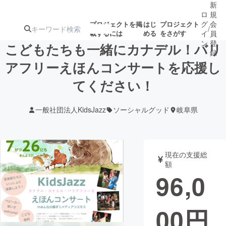
新
ロ
規
グ
会
プロジェクトを掲
はじ
プロジェクト
/
載するには
める
をさがす
イ
員
ン
登
こどもたちも一緒にカナデル！バリ
録
アフリーえほんコンサートを応援し
てください！
人気のプロ
注目のリ
注目の新着プロ
募集終了が近いプ
もうすぐ公開
ジェクト
ターン
ジェクト
ロジェクト
されます
一般社団法人KidsJazz
ソーシャルグッド
岐阜県
アート・写真
音楽
現在の支援総
テクノロジー・ガジェット
ゲーム・サ
額
96,0
映像・映画
書籍・雑誌
00
円
ビジネス・起業
チャレンジ