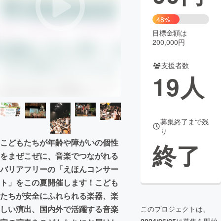
まちづくり・地域活性化
48%
目標金額は
200,000円
CAMPFIRE for Social Good
CAMPFIRE Creation
CAMPFIREふるさと納税
machi-ya
コミュニティ
支援者数
19
人
募集終了まで残
り
こどもたちが年齢や障がいの個性
終了
をまぜこぜに、音楽でつながれる
バリアフリーの「えほんコンサー
ト」をこの夏開催します！こども
たちが安全にふれられる楽器、楽
しい演出、国内外で活躍する音楽
このプロジェクトは、