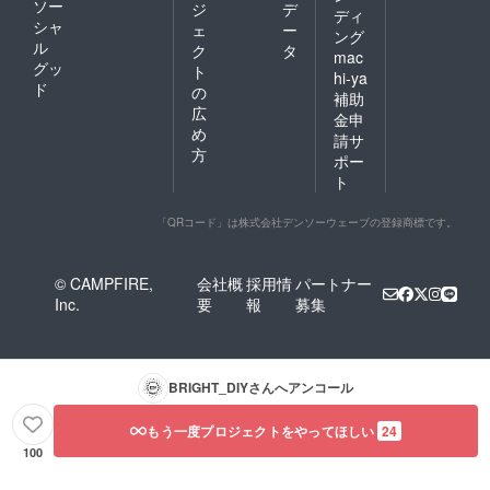
ソー
ジ
デ
ディ
シャ
ェ
ー
ング
ル
ク
タ
mac
グッ
ト
hi-ya
ド
の
補助
広
金申
め
請サ
方
ポー
ト
「QRコード」は株式会社デンソーウェーブの登録商標です。
© CAMPFIRE,
会社概
採用情
パートナー
Inc.
要
報
募集
BRIGHT_DIY
さんへアンコール
もう一度プロジェクトをやってほしい
24
100