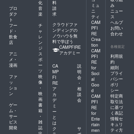
化
料
ミュ
み
プロ
音
請
ニ
ニュー
ダク
楽
求
ティ
ス
ト
CAM
ヘルプ
クラウドファ
フー
チ
PFI
お問い
ンディングの
ド・
ャ
RE
合わせ
ノウハウを無
飲食
レ
Crea
料で学ぼう
店
ン
tion
各種規定
CAMPFIRE
ジ
CAM
アカデミー
アニ
ス
利用規
PFI
メ・
ポ
約
RE
漫画
ー
CA
説
細則
for
ツ
MP
明
プライ
Soci
ファ
映
FI
会
バシー
al
ッ
像
RE
・
ポリ
Goo
ショ
・
ア
相
シー
d
ン
映
カ
談
特定商
CAM
画
デ
会
取引法
PFI
ゲー
書
ミ
に基づ
RE
ム・
籍
ー
く表記
for
サー
・
と
情報セ
Ente
ビス
雑
は
キュリ
rtain
開発
誌
ク
サ
ティ方
men
出
ラ
ポ