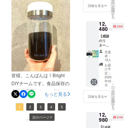
る
税・送
タ
「累計出荷数2万個◎ボタン
ー
10,980
料込み
ン
解除まで簡単操作！わずか
詳細を見る
を
円 セッ
を一度押すだけで自動真
の金額
選
択
15秒で真空が作れ、最大
ト内
になり
す
る
空。香りも美味しさもしっ
容： ・
ます。
20Kpaの強力吸引力で食材
12,
シェル
※ご注文
かり長持ち」をよろしくお
残り80
ブリュ
480
状況、
円
を酸化や湿気、ホコリから
『ス
使用部
願い致します。BRIGHT
【感謝
マート
材の供
守ります。真空度が下がる
のリ
キャニ
チーム
給状
ター
と自動で酸素を放出し、お
ス
況、製
ン】
ター』
造工程
支援
気に入りのコーヒー豆やシ
SHELB
×1 ・
上の都
者：
RUス
Type-C
合等に
19人
リアルの美味しさを長持ち
マート
ケーブ
より出
お届
キャニ
ル×1 ・
荷時期
け予
させます。&gt;ご興味のある
スター
取扱説
定：
が遅れ
皆様、こんばんは！Bright
×２セッ
2025
方、ぜひ支援お願い致しま
明書×1
る場合
年02
ト 一般
※リター
DIYチームです。食品保存の
があり
こ
月
す。https://camp-
販売予
ンはす
の
ます。
リ
方法を見直したいと考えて
定価
べて
タ
皆様の
もっと見る
fire.jp/projects/770033/view
ー
格：
税・送
ン
支援に
詳細を見る
を
いる方にとって、
21,980
料込み
選
より量
Brightチームは、当プロジェ
択
円 セッ
の金額
す
産効率
SHELBRUスマートキャニ
1
2
3
4
5
る
ト内
クトをもっと多くの方に
になり
が向上
12,
容： ・
ます。
スターはまさに画期的な選
した場
次のページ
知っていただきたいと考え
残り46
シェル
...
980
※ご注文
合、正
円
択肢となり得ます。この
ブリュ
状況、
規販売
ております。よかったら、
【CAM
『ス
使用部