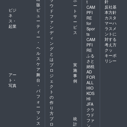
針
t
版
ウ
ー
反社基
CAM
ビジ
ビ
ド
ト
本方針
PFI
ネ
ュ
フ
サ
カスタ
RE
ス・
ー
ァ
ー
マーハ
for
起業
テ
ン
ビ
ラスメ
Spor
ィ
デ
ス
ントに
ts
ー
ィ
対する
CAM
・
ン
考え方
PFI
ヘ
グ
クッ
RE
ル
と
キーポ
ふる
ス
は
リシー
さと
ケ
プ
実
納税
ア
ロ
施
AD
アー
舞
ジ
事
FOR
ト・
台
ェ
例
ALL
写真
・
ク
HIO
パ
ト
KOS
フ
の
HI
ォ
作
JFA
ー
り
クラ
マ
方
ウド
ン
プ
統
ファ
ス
ロ
計
ン