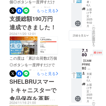
マート
す。
個◎ボタンを一度押すだけ
者：
キャニ
6人
DRIP SET」やアラビカ比率
＞＞＞ クーポンのURLは
どうぞよろ
で自動真空。香りも美味し
スター
お届
もっと見る
しくお願い
×１セッ
の高い深煎りコーヒー豆
こちら ＜＜＜※公開日から
け予
さもしっかり長持ちにご興
ト 一般
定：
支援総額190万円
致します！
「GLAFE ORIGINAL」のお
クーポンリンクが使用でき
販売予
2025
味をお持ちいただきありが
年02
定価
達成できました！
得なセットが最大50％とな
ます。プレビューページは
こ
月
格：
の
とうございます。プロジェ
リ
10,980
タ
ります♪この機会にお買い求
こちら &gt;&gt;&gt;
ー
2024/11/20 12:01
クト開始から55日目で177
円 セッ
ン
詳細を見る
を
ト内
めください！★BROOKLYN
https://camp-
選
択
人ものご支援者の方々より
容： ・
す
る
EC 秋のセール★開催期
fire.jp/projects/951841/view
シェル
支援頂き、無事プロジェク
7,1
ブリュ
間：2025/9/12（金）～
今後とも、何卒よろしくお
残り99
『ス
80
ト終了を迎えることが出来
円
マート
この度は「累計出荷数2万個
2025/9/18（木）▼今すぐ
願い致します。BRIGHT
【CAM
ました。早速皆様のリター
キャニ
◎ボタンを一度押すだけで
PFIRE
ス
チェック
チーム
ンを2025年02月末にお届け
割】
ター』
自動真空。香りも美味しさ
▼https://brooklynjp.official.e
SHELB
×1 ・
もっと見る
支援
できるよう準備を始めてお
RUス
Type-C
者：
もしっかり長持ち」に支援
c/どうぞよろしくお願い致し
マート
SHELBRUスマー
ケーブ
0人
ります！皆様にご満足いた
キャニ
ル×1 ・
頂き、ありがとうございま
お届
ます。Bright DIYチーム
スター
だけるリターンをお届けで
取扱説
け予
トキャニスターで
す！お陰様で、支援総額190
×１セッ
明書×1
定：
きるよう、全力で取り組ん
ト 一般
2025
※リター
食品保存を革新す
万円達成することができま
年02
販売予
ンはす
で参りますので引き続き、
こ
月
定価
2024/11/16 21:00
べて
の
した。&lt;ボタン１つで真空
リ
格：