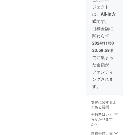
容： ・
おいて、その品質を大きく
ます。
が向上
があり
ジェクト
シェル
※ご注文
した場
ます。
低下させます。SHELBRU
ブリュ
状況、
合、正
は、
All-In方
ご了承
『ス
使用部
規販売
頂いた
スマートキャニスターは、
式
です。
マート
材の供
価格が
上でご
キャニ
給状
販売予
目標金額に
この問題に対処するため
支援頂
ス
況、製
定価格
けます
関わらず、
ター』
に、特殊な密封技術を採用
造工程
より下
様お願
×2 ・
上の都
がる可
2024/11/30
い致し
しています。これにより、
Type-C
合等に
能性も
ます。
23:59:59
ま
ケーブ
より出
ござい
2025年
空気の侵入を防ぎ、食品を
ル×2 ・
荷時期
ます。
でに集まっ
03月頃
取扱説
が遅れ
類似商
より長く新鮮に保つことが
からオ
た金額が
明書×2
る場合
品が発
ンライ
・ギフ
可能になります。
があり
生する
ファンディ
ン
トボッ
ます。
可能性
ショッ
ングされま
SHELBRUスマートキャニ
クス×1
皆様の
があり
プなど
※リター
支援に
ます。
す。
にて一
スターは、現代のキッチン
ンはす
より量
ご了承
般販売
べて
産効率
頂いた
において必須のアイテムと
開始予
税・送
が向上
上でご
定で
支援に関するよ
料込み
言えるでしょう。その透明
した場
支援頂
す。
くある質問
の金額
合、正
けます
素材による便利さと、酸化
になり
規販売
手数料はいく
様お願
ます。
価格が
らかかります
い致し
を抑える技術により、食品
※ご注文
販売予
か？
ます。
状況、
定価格
2025年
を新鮮に保つことがこれま
使用部
より下
目標金額に届
03月頃