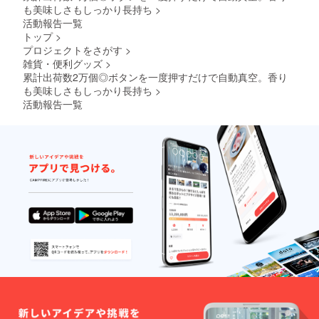
類似商
Brightチームは、当プロジェ
定で
も美味しさもしっかり長持ち
>
品が発
す。
活動報告一覧
クトをもっと多くの方に
生する
トップ
>
可能性
知っていただきたいと考え
プロジェクトをさがす
>
があり
雑貨・便利グッズ
>
ます。
ております。よかったら、
ご了承
累計出荷数2万個◎ボタンを一度押すだけで自動真空。香り
頂いた
FacebookやTwitter等のSNS
も美味しさもしっかり長持ち
>
上でご
活動報告一覧
でのシェア・拡散をお願い
支援頂
けます
致します。#shelbru
様お願
い致し
#brightdiyどうぞよろしくお
ます。
2025年
願い致します。Brightチーム
03月頃
からオ
ンライ
ン
ショッ
プなど
にて一
般販売
開始予
定で
す。