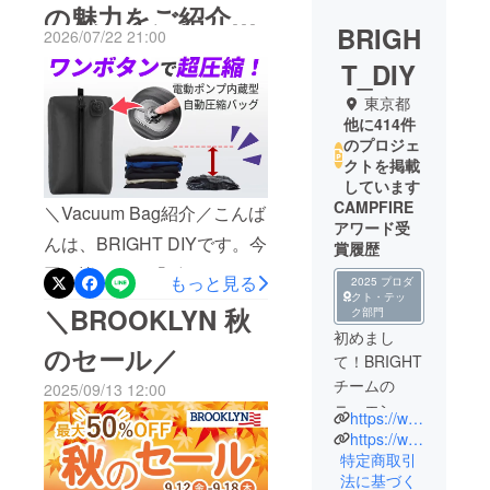
の魅力をご紹介！
BRIGH
2026/07/22 21:00
【お気に入り登録
T_DIY
をお忘れなく！】
東京都
他に414件
のプロジェ
クトを掲載
しています
CAMPFIRE
＼Vacuum Bag紹介／こんば
アワード受
んは、BRIGHT DIYです。今
賞履歴
回は皆さまに「ボタン一つ
もっと見る
2025 プロダ
クト・テッ
で数秒圧縮。充電式・防水
＼BROOKLYN 秋
ク部門
仕様で旅行や自宅でも使い
初めまし
のセール／
て！BRIGHT
やすく、衣類をコンパクト
チームの
2025/09/13 12:00
に収納してスペースを有効
ニュエンで
https://www.brightdiy.jp/
活用できます」プロジェク
す。
https://www.instagram.com/brightdiyjp/
トを紹介させて頂きます。
中国の総合
特定商取引
法に基づく
家電メー
プレビューページをお気に