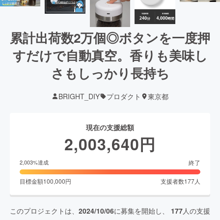
累計出荷数2万個◎ボタンを一度押
すだけで自動真空。香りも美味し
さもしっかり長持ち
BRIGHT_DIY
プロダクト
東京都
現在の支援総額
2,003,640
円
終了
2,003
%達成
目標金額
100,000
円
支援者数
177
人
このプロジェクトは、
2024/10/06
に募集を開始し、
177
人の支援