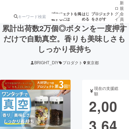
新
ロ
規
グ
会
プロジェクトを掲
はじ
プロジェクト
/
載するには
める
をさがす
イ
員
ン
登
累計出荷数2万個◎ボタンを一度押す
録
だけで自動真空。香りも美味しさも
しっかり長持ち
人気のプロ
注目のリ
注目の新着プロ
募集終了が近いプ
もうすぐ公開
ジェクト
ターン
ジェクト
ロジェクト
されます
BRIGHT_DIY
プロダクト
東京都
アート・写真
音楽
現在の支援総
テクノロジー・ガジェット
ゲーム・サ
額
2,00
映像・映画
書籍・雑誌
3,64
ビジネス・起業
チャレンジ