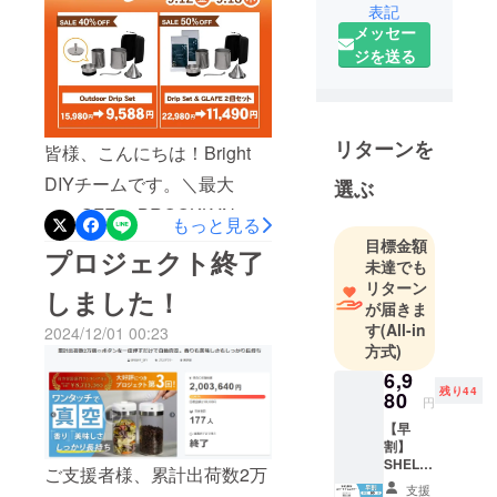
表記
カー向けに
入り登録して公開をお待ち
メッセー
人気製品を
ジを送る
ください！ 【衣類の圧縮収
多数製造し
た実績のあ
納が一瞬で】ワンプッシュ
る製品を、
で強力吸引！ポンプ内蔵の
日本の皆様
リターンを
皆様、こんにちは！Bright
次世代圧縮バッグ最大割引
にも是非体
DIYチームです。＼最大
は41%OFF！高割引率は数
選ぶ
験していた
だきたくプ
50%OFF／ BROOKLYN 秋
量限定です！ここだけの限
もっと見る
ロジェクト
のセール！！秋色が次第に
定割引を見逃さないよう、
目標金額
プロジェクト終了
を立ち上げ
未達でも
濃くなってまいりました
ぜひお気に入り登録して公
ました。
リターン
しました！
が、いかがお過ごしでしょ
開をお待ちください！お気
が届きま
最新のテク
す
(All-in
2024/12/01 00:23
ノロジー
うか。BROOKLYN ECでは9
に入り登録することで公開
方式)
で、皆さん
月12日（金）から9月18日
されたらメールでお知らせ
6,9
の生活をよ
残り44
80
（木）まで秋のセールを開
いたします！プレビュー
円
り豊かに、
【早
催いたします〜飲みたい時
快適にする
ページはこちら &gt;&gt;&gt;
割】
ことが弊社
にすぐに美味しいコーヒー
https://camp-
SHELB
ご支援者様、累計出荷数2万
の理念で
RUス
支援
を淹れられる「OUTDOOR
fire.jp/projects/951841/view