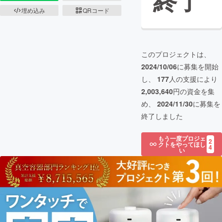
終了
埋め込み
QRコード
このプロジェクトは、
2024/10/06
に募集を開始
し、
177
人の支援により
2,003,640
円の資金を集
め、
2024/11/30
に募集を
終了しました
もう一度プロジェ
2
クトをやってほし
4
い