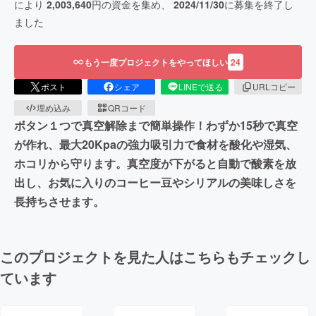
により
2,003,640
円の資金を集め、
2024/11/30
に募集を終了し
ました
もう一度プロジェクトをやってほしい
24
ポスト
シェア
LINEで送る
URLコピー
埋め込み
QRコード
ボタン１つで真空解除まで簡単操作！わずか15秒で真空
が作れ、最大20Kpaの強力吸引力で食材を酸化や湿気、
ホコリから守ります。真空度が下がると自動で酸素を放
出し、お気に入りのコーヒー豆やシリアルの美味しさを
長持ちさせます。
このプロジェクトを見た人はこちらもチェックし
ています