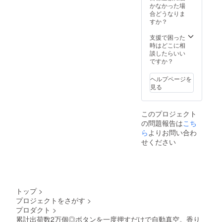
材の供
でになく簡単になります。
がる可
かなかった場
からオ
給状
能性も
合どうなりま
ンライ
食品の管理をもっと効率的
況、製
ござい
すか？
ン
造工程
ます。
ショッ
に、そしてスマートに行い
上の都
類似商
支援で困った
プなど
合等に
品が発
時はどこに相
にて一
たい方にとって、
より出
生する
談したらいい
般販売
荷時期
SHELBRUスマートキャニ
可能性
ですか？
開始予
が遅れ
があり
定で
スターは、その願いを叶え
る場合
ます。
す。
ヘルプページを
があり
ご了承
見る
る素晴らしい選択肢です。
ます。
頂いた
皆様の
上でご
食品保存の質を向上させ、
支援に
支援頂
このプロジェクト
より量
キッチンの日常をより快適
けます
の問題報告は
こち
産効率
様お願
にしたいなら、このスマー
が向上
ら
よりお問い合わ
い致し
した場
ます。
せください
トキャニスターをぜひお試
合、正
2025年
規販売
03月頃
しください。以上、Bright
価格が
からオ
販売予
DIYチームでした！ご興味の
ンライ
定価格
ン
ある方はこの機会をお見逃
より下
ショッ
トップ
>
がる可
プなど
しなく！https://camp-
プロジェクトをさがす
>
能性も
にて一
プロダクト
>
ござい
般販売
fire.jp/projects/view/770033
ます。
累計出荷数2万個◎ボタンを一度押すだけで自動真空。香り
開始予