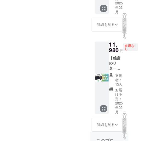
プなど
キャニスターでは、この透
ト 一般
2025
明書×2
上の都
類似商
にて一
年02
販売予
※リター
合等に
品が発
般販売
こ
明性が食品保存の質を向上
月
定価
ンはす
の
より出
生する
開始予
リ
格：
べて
タ
荷時期
可能性
させる重要な要素となって
定で
ー
32,940
税・送
ン
が遅れ
詳細を見る
があり
す。
を
円 セッ
料込み
選
います。あなたが何を、ど
る場合
ます。
択
ト内
の金額
す
があり
ご了承
る
れだけ保存しているのかを
容： ・
になり
ます。
頂いた
11,
シェル
ます。
皆様の
上でご
在庫な
簡単に確認できるため、食
ブリュ
980
※ご注文
し
支援に
支援頂
円
『ス
状況、
より量
けます
品の無駄を減らし、必要な
【感謝
マート
使用部
産効率
様お願
のリ
キャニ
材の供
ものだけを正確に把握でき
が向上
い致し
ター
ス
給状
した場
ます。
ン】
ます。2. 酸化を抑えるテク
ター』
況、製
合、正
2025年
支援
SHELB
×3 ・
造工程
規販売
者：
03月頃
ノロジーSHELBRUスマー
RUス
Type-C
上の都
15人
価格が
からオ
マート
ケーブ
合等に
販売予
お届
ンライ
トキャニスターのもう一つ
キャニ
ル×3 ・
より出
け予
定価格
ン
スター
取扱説
定：
荷時期
の特徴は、酸化を抑えるこ
より下
ショッ
×２セッ
2025
明書×3
が遅れ
がる可
プなど
年02
ト 一般
とに特化している点です。
※リター
る場合
能性も
にて一
こ
月
販売予
ンはす
の
があり
ござい
般販売
リ
酸化は、食品が古くなる主
定価
べて
タ
ます。
ます。
開始予
ー
格：
税・送
ン
皆様の
詳細を見る
類似商
定で
な原因の一つであり、特に
を
21,980
料込み
選
支援に
品が発
す。
択
円 セッ
の金額
す
より量
油脂含有食品や乾燥食品に
生する
る
ト内
になり
産効率
このプロ
可能性