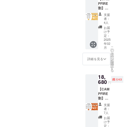
価格が
キャニスターは、ただの保
PFIRE
マート
材の供
販売予
FacebookやTwitter等のSNS
割】
キャニ
給状
定価格
存容器ではなく、食品をよ
SHELB
ス
でのシェア・拡散をお願い
況、製
より下
支援
RUス
ター』
造工程
り長く、より新鮮に保つた
がる可
者：
致します。#brightdiyどうぞ
マート
×2 ・
上の都
4人
能性も
キャニ
めのスマートな機能を備え
Type-C
合等に
ござい
お届
よろしくお願い致します。
スター
ケーブ
より出
け予
ます。
ています。特に、透明素材
×２セッ
ル×2 ・
定：
荷時期
類似商
Brightチーム
ト 一般
2025
取扱説
が遅れ
品が発
を使用している点が、この
年02
販売予
明書×2
る場合
生する
こ
月
定価
・ギフ
の
があり
キャニスターの便利さを大
可能性
リ
格：
トボッ
タ
ます。
があり
ー
21,960
きく高めています。1. 透明
クス×1
ン
皆様の
詳細を見る
ます。
を
円 セッ
※リター
選
支援に
ご了承
択
素材のメリット収納ボック
ト内
ンはす
す
より量
頂いた
る
容： ・
べて
産効率
上でご
スにおいて、透明素材を使
18,
シェル
税・送
が向上
支援頂
残り43
ブリュ
680
料込み
した場
用することの最大の利点
けます
円
『ス
の金額
合、正
様お願
【CAM
マート
は、蓋を開けることなく中
になり
規販売
い致し
PFIRE
キャニ
ます。
価格が
ます。
身を一目で確認できること
割】
ス
※ご注文
販売予
2025年
SHELB
ター』
状況、
定価格
03月頃
支援
です。これは、キッチンで
RUス
×2 ・
使用部
より下
者：
からオ
マート
Type-C
材の供
7人
がる可
の効率を格段に向上させま
ンライ
キャニ
ケーブ
給状
能性も
お届
ン
スター
ル×2 ・
す。SHELBRUスマート
況、製
け予
ござい
ショッ
×３セッ
取扱説
定：
造工程
ます。