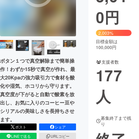
0
円
まちづくり・地域活性化
CAMPFIRE for Social Good
CAMPFIRE Creation
2,003%
CAMPFIREふるさと納税
machi-ya
コミュニティ
目標金額は
100,000円
ボタン１つで真空解除まで簡単操
支援者数
177
作！わずか15秒で真空が作れ、最
大20Kpaの強力吸引力で食材を酸
化や湿気、ホコリから守ります。
人
真空度が下がると自動で酸素を放
出し、お気に入りのコーヒー豆や
シリアルの美味しさを長持ちさせ
募集終了まで残
ます。
り
ポスト
シェア
LINEで送る
URLコピー