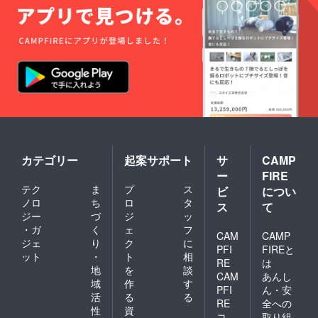
カテゴリー
起案サポート
サ
CAMP
ー
FIRE
テク
ま
プ
ス
ビ
につい
ノロ
ち
ロ
タ
ス
て
ジー
づ
ジ
ッ
・ガ
く
ェ
フ
CAM
CAMP
ジェ
り
ク
に
PFI
FIREと
ット
・
ト
相
RE
は
地
を
談
CAM
あんし
域
作
す
PFI
ん・安
活
る
る
RE
全への
性
資
コ
取り組