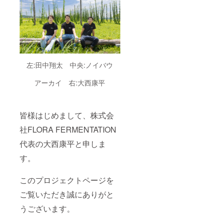
り本革
コース
ター> 3
色から1
色お選
びくだ
さい。
ブラウ
左:田中翔太 中央:ノイバウ
ン・ラ
イトグ
アーカイ 右:大西康平
リー
ン・ネ
イビー
<工場・
皆様はじめまして、株式会
ホップ
畑見学>
社FLORA FERMENTATION
詳しく
は工場
代表の大西康平と申しま
見学・
ホップ
す。
畑見学
プラン
このプロジェクトページを
をご参
照くだ
ご覧いただき誠にありがと
さい。
＜一
うございます。
緒に乾
杯応援