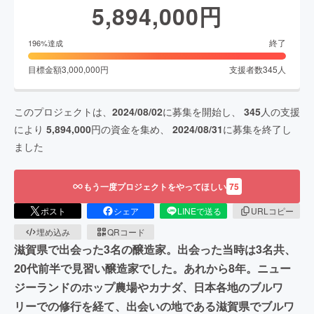
5,894,000
円
終了
196
%達成
目標金額
3,000,000
円
支援者数
345
人
このプロジェクトは、
2024/08/02
に募集を開始し、
345
人の支援
により
5,894,000
円の資金を集め、
2024/08/31
に募集を終了し
ました
もう一度プロジェクトをやってほしい
75
ポスト
シェア
LINEで送る
URLコピー
埋め込み
QRコード
滋賀県で出会った3名の醸造家。出会った当時は3名共、
20代前半で見習い醸造家でした。あれから8年。ニュー
ジーランドのホップ農場やカナダ、日本各地のブルワ
リーでの修行を経て、出会いの地である滋賀県でブルワ