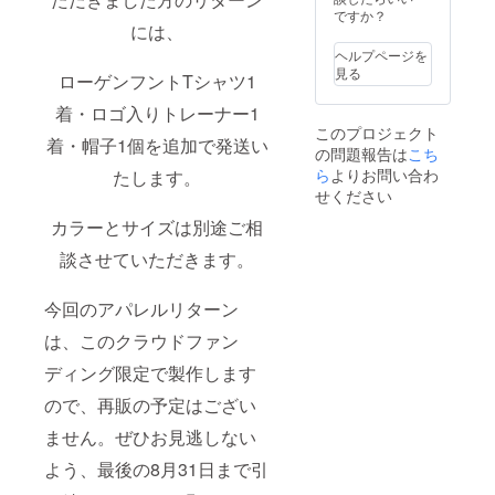
畑見
共交通
ていた
ですか？
連れ様
には、
学 (日
機関で
だく場
のグラ
時要事
直接工
合は事
ス代も
ヘルプページを
前相談)
場にお
前にご
当プラ
見る
ローゲンフントTシャツ1
・お土
越しく
相談く
ンに含
産缶
ださ
ださ
まれて
着・ロゴ入りトレーナー1
ビール6
い。お
い。 ※2
いま
このプロジェクト
本 (見
連れ様
ドリー
す）。
着・帽子1個を追加で発送い
の問題報告は
こち
学時) ＜
は3名ま
ムチ
シュピ
工場・
ら
よりお問い合わ
で可能
ケット
たします。
ゲラウ
ホップ
です。
の使用
チュー
せください
畑見学
夏など
はご支
リップ
カラーとサイズは別途ご相
＞ クラ
の繁忙
援して
グラス
ウド
期のス
いただ
の商品
談させていただきます。
ファン
ケ
いた本
サイ
ディン
ジュー
人限定
ズ：高
グ終了
ルに
とさせ
さ
今回のアパレルリターン
後ご希
よって
ていた
15.5cm
望日時
はご希
だきま
×横
は、このクラウドファン
要事前
望の日
す。 ＜
8.5cm
相談、
時にそ
内容＞
ディング限定で製作します
今回の
見学は
ぐえな
・ド
イベン
およそ1
ので、再販の予定はござい
い場合
リーム
トはス
時間を
がござ
チケッ
タン
ません。ぜひお見逃しない
予定。
いま
ト 1枚
ディン
車か公
す。可
(2024年
グ形式
よう、最後の8月31日まで引
共交通
能な限
11月頃)
でフ
機関で
り2025
商品サ
ローラ