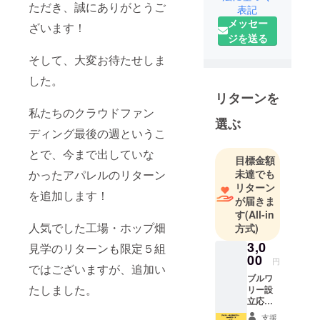
ただき、誠にありがとうご
表記
メッセー
ざいます！
ジを送る
そして、大変お待たせしま
した。
リターンを
私たちのクラウドファン
選ぶ
ディング最後の週というこ
とで、今まで出していな
目標金額
かったアパレルのリターン
未達でも
リターン
を追加します！
が届きま
す
(All-in
人気でした工場・ホップ畑
方式)
3,0
見学のリターンも限定５組
00
円
ではございますが、追加い
ブルワ
たしました。
リー設
立応援
プラ
支援