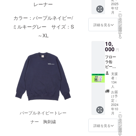
カード
レーナー
ビー
2025
カー
2024
年12
ル】
(2024年
年10月
こ
月
750ml×
10月頃)
の
頃 ・
カラー：パープルネイビー/
リ
1本
商品サ
タ
ローゲ
ー
（黒
イズ：
ン
ンフン
詳細を見る
ミルキーグレー サイズ：S
を
ビー
5cm×5
選
トTシャ
択
ル） <
cm ・ロ
す
ツ １
～XL
る
内容>
ゴ入り
着
10,
・お礼
保冷缶
2024年
のメッ
000
カ
10月頃
円
セージ
バー 1
商品詳
フロー
カー
個
細 厚さ
ラ缶
ド
(2024年
: 5.6 oz
ビール6
(2024年
10月頃)
カ
本セッ
10月頃)
商品サ
ラー：
支援
ト【缶
・ス
イズ：
ホワイ
者：
ビー
テッ
13.2cm
134
ト/アッ
ル】
カー
人
×10.3c
シュ ホ
（350m
(2024年
m ・ロ
お届
ワイト :
l×6本）
10月頃)
け予
ゴ入り
綿100%
フロー
定：
商品サ
本革
アッ
2024
ラのフ
イズ：
コース
シュ：
年10
レッ
5cm×5
ター 1
綿98%/
パープルネイビートレー
こ
月
シュな
の
cm ・ク
枚
ポリエ
リ
缶ビー
タ
ラウド
ナー 胸刺繍
(2024年
ステル
ー
ルを飲
ン
ファン
詳細を見る
10月頃)
2% サイ
を
みたい
選
ディン
商品サ
ズ:<(a)
択
方、今
す
グ限定
イズ：