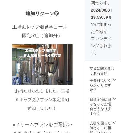
ス 1脚
関わらず、
セージ
場・
イベン
杯ずつ
(2024年
カー
ホップ
トする
はチ
2024/08/31
10月頃)
追加リターン⑤
ド
畑見
から、
ケット
商品サ
23:59:59
ま
(2024年
学 (日
ビール
代に含
イズ：
10月頃)
時要事
注ぎに
まれて
でに集まっ
高さ
工場&ホップ畑見学コース
・ス
前相談)
きて！
いま
15.5cm
た金額が
テッ
・お土
・ホッ
す。 お
×横
限定5組（追加分）
カー
産缶
プ畑の
連れ様
ファンディ
8.5cm ※
(2024年
ビール6
中で
は1名ま
製造開
ングされま
10月頃)
本 (見
BBQし
で可
始が遅
商品サ
学時) ＜
てみた
能。お
す。
れた場
イズ：
工場・
い！ ・
連れ様
合はリ
5cm×5
ホップ
クラフ
のビー
ターン
cm ・ロ
畑見学
トビー
ルに関
の缶
支援に関するよ
ゴ入り
＞ クラ
ルのお
しては
ビール
くある質問
保冷缶
ウド
店始め
当日現
の発送
カ
ファン
るから
手数料はいく
金払
時期が
バー 1
ディン
手伝っ
らかかります
い。 使
遅れる
個
グ終了
て！
か？
用した
お待たせいたしました。工場
場合が
(2024年
後ご希
などな
グラス
ござい
10月頃)
＆ホップ見学プラン限定５組
望日時
ど ※1 叶
目標金額に届
は持ち
ます。
商品サ
要事前
えられ
かなかった場
帰り可
追加しました！
イズ：
相談、
る夢に
合どうなりま
能、お
13.2cm
見学は
は限度
すか？
連れ様
×10.3c
およそ1
があり
もグラ
m ・工
時間を
ますの
支援で困った
ス持ち
※ドリームプランをご選択い
場・
予定。
で、ご
時はどこに相
帰り可
ホップ
ただきました方のリターン
車か公
支援し
談したらいい
能（お