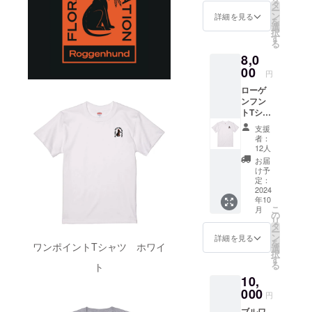
る方、
イズ：
タ
ー
どうぞ
5cm×5
ン
詳細を見る
を
よろし
cm
選
択
くお願
す
る
いしま
8,0
す！ <
内容>
00
円
・お礼
ローゲ
のメッ
ンフン
セージ
トTシャ
カード
ツ フ
(2024年
支援
ローラ
10月頃)
者：
がファ
・ス
12人
ントム
テッ
お届
ブルワ
カー
け予
リー当
(2024年
定：
初から
2024
10月頃)
年10
作って
商品サ
こ
月
きたラ
イズ：
の
リ
イIPAの
5cm×5
タ
ー
ローゲ
cm ・ロ
ン
詳細を見る
を
ンフン
ワンポイントTシャツ ホワイ
ゴ入り
選
択
ト。 今
保冷缶
す
る
ト
回は特
カ
10,
別に刺
バー 1
繍でワ
000
個
円
ンポイ
(2024年
ブルワ