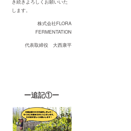
き続きよろしくお願いいた
直接工
年中ま
イズ：
のビー
場にお
でに見
5.4cm×
ルと楽
します。
越しく
学しに
8.6cm
しんで
ださ
きてい
・お礼
いただ
い。お
株式会社FLORA
ただけ
のメッ
けるお
連れ様
ると助
セージ
つまみ
FERMENTATION
は3名ま
かりま
カー
もご用
で可能
す。ブ
ド
意しま
です。
ルワ
(2024年
す。 ※
代表取締役 大西康平
夏など
リーの
10月頃)
やむを
の繁忙
近くに
・ス
得ず、
期のス
はキャ
テッ
キャン
ケ
ンプ
カー
セルさ
ジュー
場・グ
(2024年
れる場
ルに
ランピ
10月頃)
合はフ
よって
ング施
商品サ
ローラ
はご希
設、温
イズ：
缶ビー
望の日
泉など
5cm×5
ル6本＋
時にそ
ござい
cm ・ロ
グラス
ぐえな
ー追記①ー
ますの
ゴ入り
セット
い場合
で、ぜ
保冷缶
に変更
がござ
ひお立
カ
させて
いま
ち寄り
バー 1
頂きま
す。可
くださ
個
す。
能な限
い。
(2024年
り2025
ホップ
10月頃)
年中ま
畑は4月
商品サ
でに見
頃から
イズ：