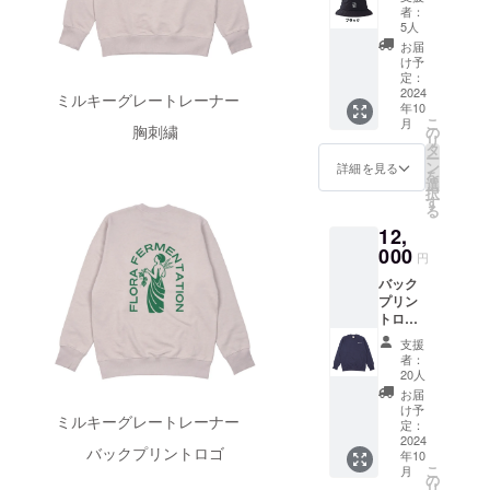
ケット
ホップ
・ス
者：
9月以降
ハット
の刺繍
5人
テッ
入荷予
オール
が施さ
カー
お届
定。 ※
シーズ
れてい
け予
(2024年
２ 木
ン、ア
ます。
定：
10月頃)
樽熟成
ウトド
2024
＜内容
ミルキーグレートレーナー
商品サ
ビール
年10
アから
＞ ・お
イズ：
は外部
こ
月
普段使
礼の
胸刺繍
の
5cm×5
環境か
リ
いまで
メッ
タ
cm ・ロ
らの影
ー
使える
セージ
ン
詳細を見る
ゴ入り
響を大
を
ナイロ
カー
選
保冷缶
きく受
択
ンバ
ド
す
カ
けるた
る
ケット
2024年
バー 1
め、
12,
ハット
10月頃
個
ビール
を製作
000
・ロゴ
(2024年
円
の状態
しまし
刺繍入
10月頃)
が芳し
バック
た。 ブ
りの
商品サ
くない
プリン
ルワ
コー
イズ：
と判断
トロゴ
リーメ
ディロ
13.2cm
した場
入りト
ンバー
イ
×10.3c
支援
合は、
レー
も農作
キャッ
者：
m ・滋
別の種
ナー 秋
業から
プ １
20人
賀県限
類の木
冬に
醸造・
個
お届
定ビー
樽とブ
ぴった
イベン
2024年
け予
ル 1種
レンド
ミルキーグレートレーナー
り。胸
トまで
定：
10月頃
類 新
して提
にはフ
2024
頻度高
商品詳
作ビー
供させ
バックプリントロゴ
年10
ローラ
く使う
細 カ
ル 2種
ていた
こ
月
のネー
と思い
の
ラー：
類 各2
だきま
リ