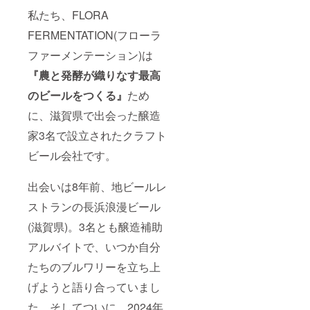
イベン
私たち、FLORA
ト＞ 詳
しくは
FERMENTATION(フローラ
一緒に
乾杯応
ファーメンテーション)は
援イベ
『農と発酵が織りなす最高
ントプ
ランを
のビールをつくる』
ため
ご参照
くださ
に、滋賀県で出会った醸造
い。
家3名で設立されたクラフト
ビール会社です。
出会いは8年前、地ビールレ
ストランの長浜浪漫ビール
(滋賀県)。3名とも醸造補助
アルバイトで、いつか自分
たちのブルワリーを立ち上
げようと語り合っていまし
た。そしてついに、2024年