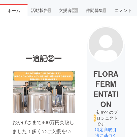
活動報告
支援者
仲間募集
コメント
ホーム
6
99+
1
ー追記②ー
FLORA
FERM
ENTATI
ON
初めてのプ
ロジェクト
おかげさまで400万円突破し
です
特定商取引
ました！多くのご支援をい
法に基づく