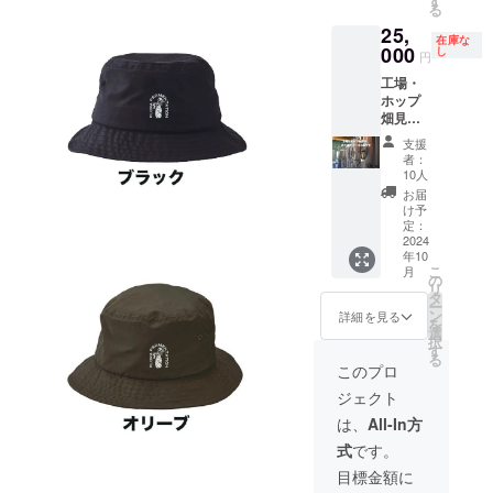
す
ゴ入り
る
・お礼
るため
10月頃)
保冷缶
25,
のメッ
の記念
日時:
カ
在庫な
セージ
チケッ
000
2024年
し
バー 1
円
カー
トで
10月26
個
工場・
ド
す。 私
日
(2024年
ホップ
(2024年
たちが
（土）
10月頃)
畑見
10月頃)
できる
12-18時
商品サ
学 お
・ス
範囲で
場所:
イズ：
支援
土産缶
テッ
あなた
Beer
13.2cm
者：
ビール
カー
の夢を
Cafe Mi
10人
×10.3c
プラン
(2024年
一つ叶
casa
m ・滋
お届
私たち
10月頃)
えま
(滋賀県
け予
賀県限
フロー
商品サ
す。 例
定：
大津市
定ビー
ラがこ
2024
イズ：
えば、
松原町
ル 1種
年10
だわり
5cm×5
・オリ
7-17-
類 新
こ
月
のブル
cm ・ロ
ジナル
の
2F) 石山
作ビー
リ
ワリー
ゴ入り
ビール
タ
駅から
ル 2種
ー
とホッ
保冷缶
をつ
ン
徒歩3分
詳細を見る
類 各2
を
プ畑を
カ
くって
選
イベン
本ずつ
択
みっち
バー 1
みた
す
ト当日
(2024
る
り案内
個
い！ ・
は４種
このプロ
年10月
させて
(2024年
フロー
類の
頃) ・
ジェクト
いただ
10月頃)
ラのバ
ビール
シュピ
きま
商品サ
レル
を提供
は、
All-In方
ゲラウ
す。 <
イズ：
オー
予定し
チュー
式
です。
内容>
13.2cm
ナーに
ていま
リップ
・お礼
×10.3c
なりた
す。各
目標金額に
グラ
のメッ
m ・工
い！ ・
ビール1