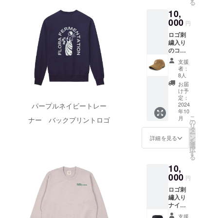
着丈/(b)
る
回クラ
木樽熟
8.5cm×
身幅/(c)
10,
ウド
成瓶
8.5cm <
肩幅/(d)
000
ファン
ビー
ロゴ入
円
袖丈＞
ディン
ル
り本革
cm Sサ
ロゴ刺
グで応
（バー
コース
イズ
繍入り
援して
ボンバ
ター> 3
(a)65/(b
のコー
いただ
レルエ
色から1
)49/(c)4
デュロ
いた方
イジ
色お選
支援
2/(d)19
イ
には、
ド 1年
者：
びくだ
Mサイ
キャッ
近江の
8人
熟成黒
さい。
ズ
プ これ
仲間と
ビー
お届
ブラウ
(a)69/(b
からの
して滋
け予
ル）
ン・ラ
)52/(c)4
秋冬に
定：
賀県限
【瓶
イトグ
6/(d)20
ぴった
2024
パープルネイビートレー
定ビー
ビー
リー
Lサイズ
年10
り。落
ルをお
ル】
ン・ネ
(a)73/(b
こ
月
ナー バックプリントロゴ
ち着い
の
送りさ
750ml×
イビー
)55/(c)5
リ
た色の
タ
せてい
1本
0/(d)22
ー
コー
ン
ただき
詳細を見る
(2025年
XLサイ
を
デュロ
選
ます。
12月頃)
ズ
択
イ
す
＜内容
※１ 写
(a)77/(b
る
キャッ
＞ ・お
真はワ
)58/(c)5
10,
プを製
礼の
インバ
4/(d)24
作しま
000
メッ
レルで
円
した。
セージ
す。
ロゴ刺
両カ
カー
バーボ
繡入り
ラーと
ド
ンバレ
ナイロ
もバッ
(2024年
ルは
ンバ
クに
10月頃)
2024年
支援