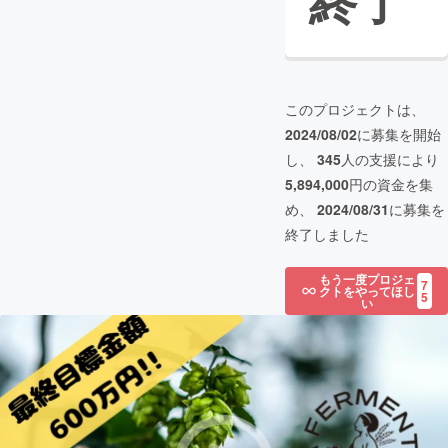
終了
このプロジェクトは、
2024/08/02
に募集を開始
し、
345
人の支援により
5,894,000
円の資金を集
め、
2024/08/31
に募集を
終了しました
もう一度プロジェ
7
クトをやってほし
5
い