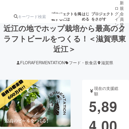
新
ロ
規
グ
会
プロジェクトを掲
はじ
プロジェクト
/
載するには
める
をさがす
イ
員
ン
登
近江の地でホップ栽培から最高のク
録
ラフトビールをつくる！＜滋賀県東
近江＞
人気のプロ
注目のリ
注目の新着プロ
募集終了が近いプ
もうすぐ公開
ジェクト
ターン
ジェクト
ロジェクト
されます
FLORAFERMENTATION
フード・飲食店
滋賀県
アート・写真
音楽
現在の支援総
テクノロジー・ガジェット
ゲーム・サ
額
5,89
映像・映画
書籍・雑誌
4,00
ビジネス・起業
チャレンジ