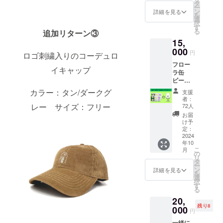
ム刺繡
ます！
タ
タン/
本ずつ
す。で
ー
とロゴ
＜内容
ン
ダーク
詳細を見る
(2024
きる限
を
がバッ
＞ ・お
選
ブラウ
年10月
り
択
クプリ
礼の
す
ン 素材
頃) ※製
「WILD
る
追加リターン③
ントさ
メッ
: 綿
造開始
TURKE
15,
れたト
セージ
100%
が遅れ
Y 15
レー
000
カー
サイズ:
円
た場合
年」の
ロゴ刺繍入りのコーデュロ
ナー。
ド
フリー
はリ
木樽
フロー
オーガ
2024年
サイズ
イキャップ
ターン
100%で
ラ缶
ニック
10月頃
缶ビー
リター
ビール6
コット
・ロゴ
ルの発
ンでき
本＋グ
ン100％
刺繡入
カラー：タン/ダークグ
支援
送時期
るよう
ラス
の裏パ
りナイ
者：
が遅れ
に努め
セット
イル素
レー サイズ：フリー
ロンバ
72人
る場合
ます。
【缶
材のス
ケット
お届
がござ
また、
ビー
ウェッ
ハッ
け予
いま
熟成度
ル】
ト。 ＜
定：
ト １
す。
合に
（350m
2024
内容＞
個
よって
年10
l×6本)
・お礼
2024年
こ
は、発
月
フロー
のメッ
の
10月頃
リ
送が遅
ラのフ
セージ
タ
商品詳
ー
れる可
レッ
カー
ン
細 カ
詳細を見る
を
能性が
シュな
ド
選
ラー：
択
ござい
缶ビー
2024年
す
ブラッ
る
ます。
ルを
10月頃
ク/オ
予めご
20,
シュピ
・バッ
リーブ
了承く
残り8
ゲラウ
000
クプリ
素材 :
円
ださ
の
ントロ
ナイロ
い。 ※
一緒に