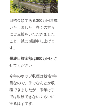
学しに
芽が生
13.2cm
きてい
えだ
×10.3c
ただけ
し、7月
m ・ロ
ると助
末頃に
ゴ入り
かりま
収穫さ
本革
目標金額である300万円達成
す。ブ
れます
コース
ルワ
ので、
ター 2
いたしました！多くの方々
リーの
ホップ
枚
近くに
にご支援をいただきました
の毬花
(2024年
はキャ
を感じ
10月頃)
こと、誠に感謝申し上げま
ンプ
たい方
商品サ
場・グ
は7月に
イズ：
す。
ランピ
ご来訪
8.5cm×
ング施
くださ
8.5cm
設、温
い。 公
・缶
最終目標金額は600万円
とさ
泉など
共交通
ビー
ござい
機関の
ル
せてください！
ますの
場合、
350ml×
で、ぜ
最寄駅
6本
ひお立
の八日
「滋賀
今年のホップ収穫は栽培1年
ち寄り
市駅か
県限定
目なので、手でなんとか収
くださ
らバス
ビール1
い。
で山上
種類
穫できましたが、来年は手
ホップ
新田ま
新作
畑は4月
でお越
ビール2
では収穫できないくらいに
頃から
しくだ
種類
芽が生
さい。
各2本ず
実るはずです。
えだ
＜お土
つ」