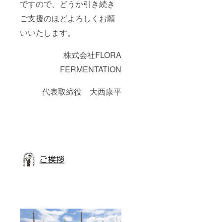
ですので、どうか引き続き
本＞ 見
熟成黒
学時の
ビー
ご支援のほどよろしくお願
在庫の
ル」
中から
(2025年
いいたします。
好きに
12月頃)
選んで
・イベ
いただ
株式会社FLORA
ントチ
きま
ケット
FERMENTATION
す。
1枚
「ビー
ル4杯＋
代表取締役 大西康平
シュピ
ゲラウ
チュー
リップ
グラス
含む」
(2024年
10月頃)
・工
場・
ホップ
畑見
学
（日時
要相
談） <
ロゴ入