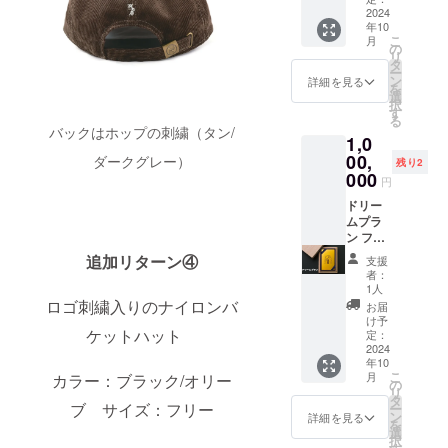
チュー
イズ
ます。
＞ ご要
2024
カー
リップ
(a)62/(b
年10
※４ ボ
望が多
ド
グラス
)53/(c)4
こ
月
トルデ
かった
(2024年
の
はどの
0/(d)60.
リ
ザイン
工場・
10月頃)
タ
ビアス
5 Mサイ
ー
につい
ホップ
・ス
ン
タイル
詳細を見る
ズ
を
ては未
畑見
テッ
選
にも合
(a)65/(b
択
定で
学 お
カー
す
います
)56/(c)4
る
す。素
土産缶
(2024年
ので、
バックはホップの刺繍（タン/
3/(d)61.
1,0
敵なデ
ビール
10月頃)
おすす
5 Lサイ
ザイン
プラン
00,
商品サ
ダークグレー）
めで
ズ
残り2
にした
を追加
イズ：
000
す！ ＜
(a)68/(b
円
いと思
しまし
5cm×5
内容＞
)59/(c)4
いま
た。 私
ドリー
cm ・イ
・お礼
6/(d)62.
す。
たちフ
ムプラ
ベント
のメッ
5 XLサ
ローラ
ン フ
チケッ
セー
イズ
がこだ
ローラ
ト 1
ジ
追加リターン④
(a)71/(b
支援
わりの
が全力
枚
(2024年
)62/(c)4
者：
ブルワ
であな
「ビー
10月頃)
1人
9/(d)63.
リーと
たの夢
ル4杯＋
ロゴ刺繍入りのナイロンバ
・ス
5
お届
ホップ
をお手
ロゴ入
テッ
け予
ケットハット
畑を
伝いし
りシュ
定：
カー
みっち
ます！
2024
ピゲラ
(2024年
年10
り案内
ドリー
ウ
10月頃)
こ
月
カラー：ブラック/オリー
させて
ムチ
チュー
の
商品サ
リ
いただ
ケット
リップ
タ
イズ：
ブ サイズ：フリー
ー
きま
はあな
グラス
ン
5cm×5
詳細を見る
を
す。 <
たの夢
含む」
選
cm ・ロ
択
内容>
を叶え
(2024年