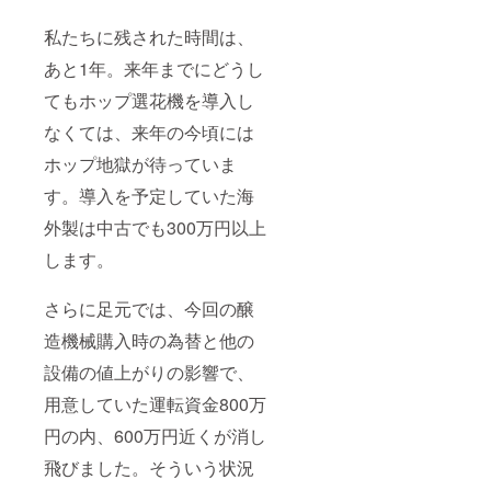
し、7月
産缶
(2024年
末頃に
ビール6
10月頃)
私たちに残された時間は、
収穫さ
本＞ 見
・シュ
れます
あと1年。来年までにどうし
学時の
ピゲラ
ので、
在庫の
ウ
てもホップ選花機を導入し
ホップ
中から
チュー
の毬花
好きに
リップ
なくては、来年の今頃には
を感じ
選んで
グラ
たい方
いただ
ス 1脚
ホップ地獄が待っていま
は7月に
きま
(2024年
ご来訪
す。
10月頃)
す。導入を予定していた海
くださ
商品サ
い。 公
外製は中古でも300万円以上
イズ：
共交通
高さ
します。
機関の
15.5cm
場合、
×横
最寄駅
8.5cm
さらに足元では、今回の醸
の八日
・木樽
市駅か
熟成瓶
造機械購入時の為替と他の
らバス
ビー
で山上
ル
設備の値上がりの影響で、
新田ま
750ml×
でお越
1本
用意していた運転資金800万
しくだ
「バー
円の内、600万円近くが消し
さい。
ボンバ
＜お土
レルエ
飛びました。そういう状況
産缶
イジ
ビール6
ド 1年