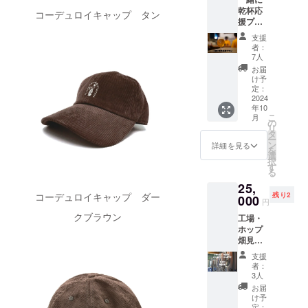
チュー
ゴ入り
ン100%
３ 瓶
乾杯応
リップ
トレー
コーデュロイキャップ タン
タスラ
ビール
援プラ
グラス
ナー
ン加工
はクラ
ン フ
で飲み
１着
生地 サ
支援
ウド
ローラ
たい
2024年
イズ：
者：
ファン
のメン
方、今
10月頃
7人
ワンサ
ディン
バーと
回クラ
商品詳
イズ
お届
グ限定
シュピ
ウド
細 厚さ
け予
で300本
ゲラウ
ファン
定：
: 9.4oz
を提供
グラス
2024
ディン
カ
いたし
年10
で一緒
グで応
ラー：
こ
月
ます。
に乾杯
援して
の
パープ
リ
瓶詰後
しま
いただ
タ
ルネイ
ー
に残っ
しょ
いた方
ン
ビー/ミ
詳細を見る
を
てし
う！
には、
選
ルキー
択
まった
BeerCa
近江の
す
グレー
る
ビール
fe Mi
仲間と
素材：
に関し
25,
casa（
して滋
100%
コーデュロイキャップ ダー
まして
残り2
ビアカ
000
賀県限
オーガ
円
は、ス
フェ
定ビー
ニック
クブラウン
テンレ
工場・
ミ・
ルをお
コット
ス樽等
ホップ
カー
送りさ
ン サイ
に詰め
畑見
サ）に
せてい
ズ:<(a)
てイベ
学 お
全員集
ただき
着丈/(b)
支援
ント時
土産缶
合！ ＜
ます。
身幅/(c)
者：
などに
ビール
内容＞
シュピ
3人
肩幅/(d)
提供を
プラ
・お礼
ゲラウ
袖丈＞
お届
予定し
ン ＜
のメッ
の
け予
cm Sサ
ており
追加分
セージ
定：