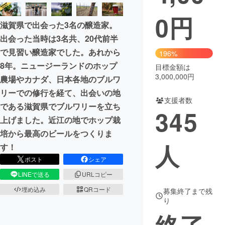
0
円
まちづくり・地域活性化
滋賀県で出会った3名の醸造家。
出会った当時は3名共、20代前半
CAMPFIRE for Social Good
CAMPFIRE Creation
で見習い醸造家でした。あれから
196%
CAMPFIREふるさと納税
machi-ya
コミュニティ
8年。ニュージーランドのホップ
目標金額は
3,000,000円
農場やカナダ、日本各地のブルワ
リーでの修行を経て、出会いの地
支援者数
である滋賀県でブルワリーを立ち
345
上げました。近江の地でホップ栽
培から最高のビールをつくりま
人
す！
ポスト
シェア
LINEで送る
URLコピー
埋め込み
QRコード
募集終了まで残
り