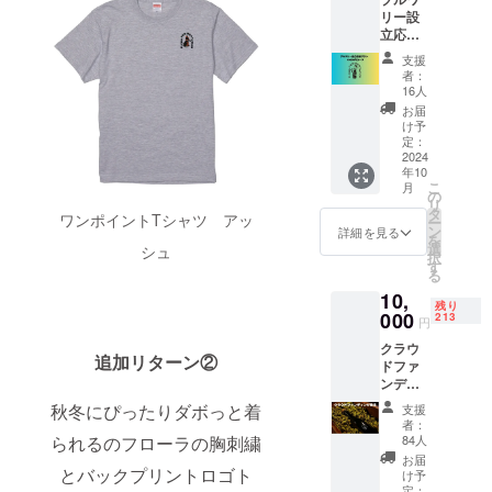
ントT
10月頃)
リー設
シャツ
商品サ
立応援
を製作
イズ：
プラ
しまし
13.2cm
支援
ン
た。 生
×10.3c
者：
10000
地の厚
m
16人
円コー
みはバ
お届
ス フ
ランス
け予
ローラ
の良い
定：
をめ
2024
厚みで
年10
ちゃく
リブも
こ
月
ちゃ応
くたっ
の
リ
援して
とよれ
タ
ワンポイントTシャツ アッ
ー
くれる
ること
ン
詳細を見る
を
方、ど
のない
選
シュ
択
うぞよ
しっか
す
る
ろしく
りとし
10,
お願い
た作り
残り
しま
000
のた
213
円
す！ <
め、長
クラウ
内容>
くご愛
追加リターン②
ドファ
・お礼
用いた
ンディ
のメッ
だけま
ング限
セージ
す。 ＜
秋冬にぴったりダボっと着
支援
定木樽1
カード
内容＞
者：
年熟成
(2024年
られるのフローラの胸刺繍
・お礼
84人
瓶ビー
10月頃)
のメッ
お届
ル
とバックプリントロゴト
・ス
セージ
け予
【瓶
テッ
定：