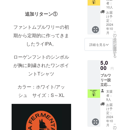
ン
者：
3000円
10人
コース
お届
追加リターン①
フロー
け予
ラを気
定：
持ちだ
2024
ファントムブルワリーの初
年10
けでも
こ
月
応援し
期から定期的に作ってきま
の
リ
てくれ
タ
ー
したライIPA。
る方、
ン
詳細を見る
を
どうぞ
選
択
よろし
す
る
ローゲンフントのシンボル
くお願
5,0
いしま
が胸に刺繍されたワンポイ
す！ <
00
円
内容>
ントTシャツ
ブルワ
・お礼
リー設
のメッ
立応援
セージ
カラー：ホワイト/アッ
プラ
カード
支援
ン
シュ サイズ：S～XL
(2024年
者：
5000円
10月頃)
9人
コース
・ス
お届
フロー
テッ
け予
ラをと
カー
定：
にかく
2024
(2024年
年10
応援し
10月頃)
こ
月
てくれ
商品サ
の
リ