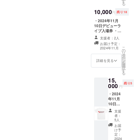
す
はメールにて添
10：30～18：
る
付いたします。
00（予定） ・支
10,000
※チェキ券、色紙
援者様の交通費
円
残り18
は、当日お渡し
や滞在費：支援
・2024年11月
となります。当
者様の交通費や
10日デビューラ
日ご来場できな
滞在費は各自で
イブ入場券 ・２
い場合発送いた
ご負担くださ
ショットチェキ
しますのでお知
い。 ・支援者様
支援者：2人
券2枚 ・お礼の
らせください。
との連絡方法：
お届け予定：
メッセージ ・サ
イベント名：
詳細はメールで
こ
2024年11月
の
イン入り色紙 ・
YABUKI
連絡します。
リ
タ
お礼の動画(30秒
MACHI-FES ・
ー
ン
程度) ※メッセー
詳細を見る
日時：2024年11
を
選
ジ・入場券は
月10日（日） ・
択
す
メールにて添付
場所：矢吹町文
る
いたします。 ※
化センター 大
15,
チェキ券は、当
ホール ・時間：
残り5
000
日お渡しとなり
10：30～18：
円
ます。当日ご来
00（予定） ・支
・2024
場できない場合
援者様の交通費
年11月
発送いたします
や滞在費：支援
10日デ
のでお知らせく
者様の交通費や
ビュー
ださい。 イベン
滞在費は各自で
支援
ライブ
ト名：YABUKI
者：
ご負担くださ
入場券
5人
MACHI-FES ・
い。 ・支援者様
・２
日時：2024年11
お届
との連絡方法：
ショッ
け予
月10日（日） ・
詳細はメールで
トチェ
定：
場所：矢吹町文
連絡します。
キ券2枚
2024