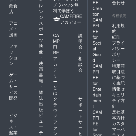
RE
合わせ
ノウハウを無
飲食
レ
Crea
料で学ぼう
店
ン
tion
各種規定
CAMPFIRE
ジ
CAM
アカデミー
アニ
ス
利用規
PFI
メ・
ポ
約
RE
漫画
ー
CA
説
細則
for
ツ
MP
明
プライ
Soci
ファ
映
FI
会
バシー
al
ッ
像
RE
・
ポリ
Goo
ショ
・
ア
相
シー
d
ン
映
カ
談
特定商
CAM
画
デ
会
取引法
PFI
ゲー
書
ミ
に基づ
RE
ム・
籍
ー
く表記
for
サー
・
と
情報セ
Ente
ビス
雑
は
キュリ
rtain
開発
誌
ク
サ
ティ方
men
出
ラ
ポ
針
t
版
ウ
ー
反社基
CAM
ビジ
ビ
ド
ト
本方針
PFI
ネ
ュ
フ
サ
カスタ
RE
ス・
ー
ァ
ー
マーハ
for
起業
テ
ン
ビ
ラスメ
Spor