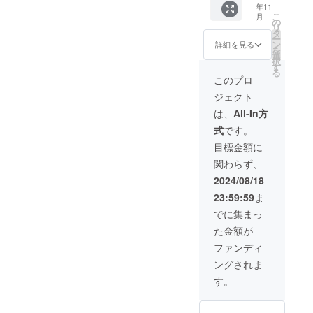
化センター 大
年11
・お礼
ホール ・時間：
こ
月
のメッ
の
10：30～18：
リ
セージ
タ
00（予定） ・支
ー
・サイ
ン
詳細を見る
援者様の交通費
を
ン入り
選
や滞在費：支援
択
色紙 ・
す
者様の交通費や
る
お礼の
このプロ
滞在費は各自で
動画(30
ご負担くださ
ジェクト
秒程度)
い。 ・支援者様
・サイ
は、
All-In方
との連絡方法：
ン入りT
詳細はメールで
式
です。
シャツ
連絡します。
（サイ
目標金額に
ズM、
関わらず、
L、LL、
３Lから
2024/08/18
１枚）
23:59:59
ま
12月発
送 ※T
でに集まっ
シャツ
た金額が
デザイ
ンはイ
ファンディ
メージ
ングされま
です。
※メッ
す。
セー
ジ・入
場券は