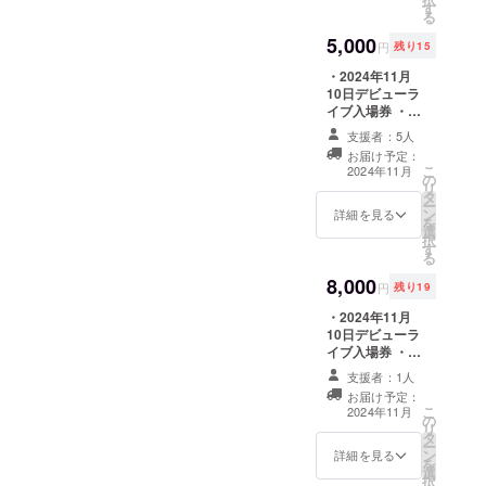
す
日時：2024年11
R@n
る
月10日（日） ・
GIRLS☆』
5,000
場所：矢吹町文
円
残り15
化センター 大
のメンバー
・2024年11月
ホール ・時間：
自らも被災
10日デビューラ
10：30～18：
地に行き
イブ入場券 ・２
00（予定） ・支
ショットチェキ
援者様の交通費
支援活動を
支援者：5人
券１枚 ・お礼の
や滞在費：支援
お届け予定：
行っており
メッセージ ※
者様の交通費や
こ
2024年11月
の
メッセージ・入
滞在費は各自で
リ
タ
場券はメールに
ご負担くださ
ー
ン
て添付いたしま
詳細を見る
い。 ・支援者様
を
選
す。 ※チェキ券
との連絡方法：
択
す
は、当日お渡し
詳細はメールで
る
となります。当
連絡します。
8,000
日ご来場できな
円
残り19
い場合発送いた
・2024年11月
しますのでお知
10日デビューラ
らせください。
イブ入場券 ・２
イベント名：
ショットチェキ
YABUKI
支援者：1人
券１枚 ・お礼の
MACHI-FES ・
お届け予定：
メッセージ ・サ
日時：2024年11
こ
2024年11月
の
イン入り色紙 ・
月10日（日） ・
リ
タ
お礼の動画（30
場所：矢吹町文
ー
ン
秒程度） ※メッ
詳細を見る
化センター 大
を
選
セージ・入場券
ホール ・時間：
択