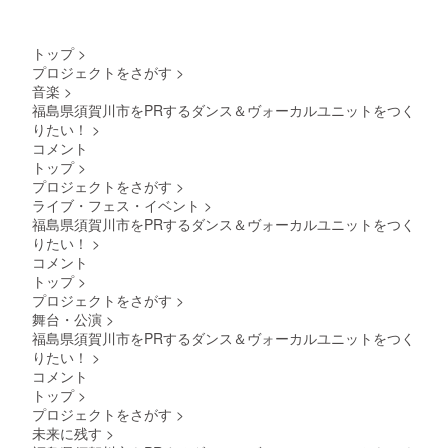
2024年
11月10
日
トップ
>
（日）
プロジェクトをさがす
>
・場
音楽
>
所：矢
吹町文
福島県須賀川市をPRするダンス＆ヴォーカルユニットをつく
化セン
りたい！
>
ター
コメント
大ホー
トップ
>
ル ・時
プロジェクトをさがす
>
間：
ライブ・フェス・イベント
>
10：30
～18：
福島県須賀川市をPRするダンス＆ヴォーカルユニットをつく
00（予
りたい！
>
定） ・
コメント
支援者
トップ
>
様の交
プロジェクトをさがす
>
通費や
滞在
舞台・公演
>
費：支
福島県須賀川市をPRするダンス＆ヴォーカルユニットをつく
援者様
りたい！
>
の交通
コメント
費や滞
トップ
>
在費は
各自で
プロジェクトをさがす
>
ご負担
未来に残す
>
くださ