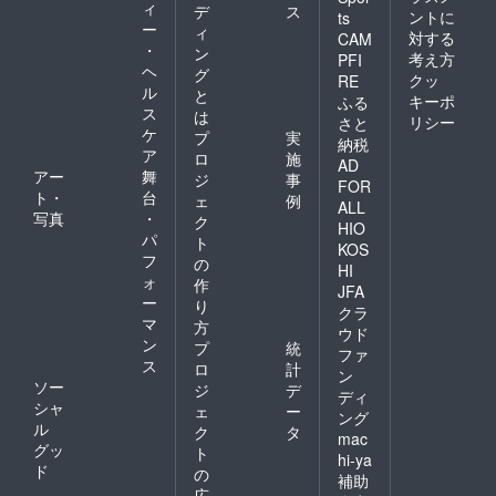
ィ
デ
ス
ントに
ts
ー
ィ
対する
CAM
・
ン
考え方
PFI
ヘ
グ
クッ
RE
ル
と
キーポ
ふる
ス
は
リシー
さと
ケ
プ
実
納税
ア
ロ
施
AD
アー
舞
ジ
事
FOR
ト・
台
ェ
例
ALL
写真
・
ク
HIO
パ
ト
KOS
フ
の
HI
ォ
作
JFA
ー
り
クラ
マ
方
ウド
ン
プ
統
ファ
ス
ロ
計
ン
ソー
ジ
デ
ディ
シャ
ェ
ー
ング
ル
ク
タ
mac
グッ
ト
hi-ya
ド
の
補助
広