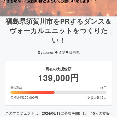
福島県須賀川市をPRするダンス＆
ヴォーカルユニットをつくりた
い！
yabaren
音楽
福島県
現在の支援総額
139,000
円
終了
46
%達成
目標金額
300,000
円
支援者数
15
人
このプロジェクトは、
2024/06/19
に募集を開始し、
15
人の支援