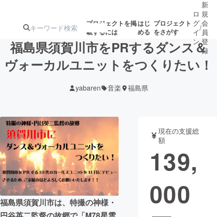
新
ロ
規
グ
会
プロジェクトを掲
はじ
プロジェクト
/
載するには
める
をさがす
イ
員
ン
登
福島県須賀川市をPRするダンス＆
録
ヴォーカルユニットをつくりたい！
人気のプロ
注目のリ
注目の新着プロ
募集終了が近いプ
もうすぐ公開
yabaren
音楽
福島県
ジェクト
ターン
ジェクト
ロジェクト
されます
アート・写真
音楽
現在の支援総
額
139,
テクノロジー・ガジェット
ゲーム・サ
000
映像・映画
書籍・雑誌
福島県須賀川市は、特撮の神様・
ビジネス・起業
チャレンジ
円谷英二監督の故郷で「M78星雲