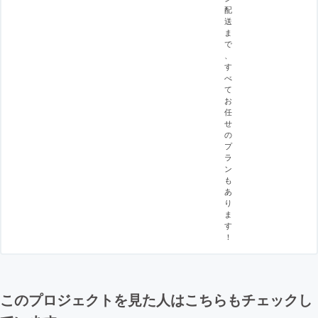
配
送
ま
で
、
す
べ
て
お
任
せ
の
プ
ラ
ン
も
あ
り
ま
す
！
このプロジェクトを見た人はこちらもチェックし