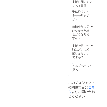
支援に関するよ
メール
くある質問
にて添
付いた
手数料はいく
しま
らかかります
す。 ※
か？
チェキ
券は、
目標金額に届
当日お
かなかった場
渡しと
合どうなりま
なりま
すか？
す。当
日ご来
支援で困った
場でき
時はどこに相
ない場
談したらいい
合発送
ですか？
いたし
ますの
ヘルプページを
でお知
見る
らせく
ださ
い。 イ
このプロジェクト
ベント
の問題報告は
こち
名：
YABUK
ら
よりお問い合わ
I
せください
MACHI-
FES ・
日時：