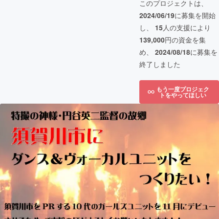
このプロジェクトは、
2024/06/19
に募集を開始
し、
15
人の支援により
139,000
円の資金を集
め、
2024/08/18
に募集を
終了しました
もう一度プロジェク
トをやってほしい