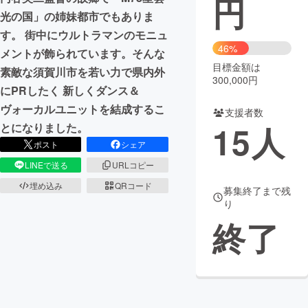
円
光の国」の姉妹都市でもありま
まちづくり・地域活性化
す。 街中にウルトラマンのモニュ
46%
メントが飾られています。そんな
目標金額は
CAMPFIRE for Social Good
CAMPFIRE Creation
素敵な須賀川市を若い力で県内外
300,000円
CAMPFIREふるさと納税
machi-ya
コミュニティ
にPRしたく 新しくダンス＆
ヴォーカルユニットを結成するこ
支援者数
15
人
とになりました。
ポスト
シェア
LINEで送る
URLコピー
埋め込み
QRコード
募集終了まで残
り
終了