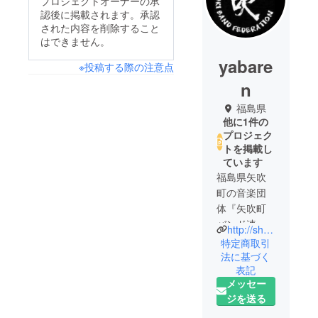
プロジェクトオーナーの承
認後に掲載されます。承認
された内容を削除すること
はできません。
yabare
※投稿する際の注意点
n
福島県
他に1件の
プロジェク
トを掲載し
ています
福島県矢吹
町の音楽団
体『矢吹町
バンド連合
http://shun-ran-girls.com/
会』です。
特定商取引
音楽イベン
法に基づく
表記
トの企画運
メッセー
営を行いな
ジを送る
がら被災地
支援活動を