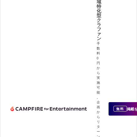
域
特
化
型
ク
ラ
フ
ァ
ン
手
数
料
0
円
か
ら
実
施
可
能
。
企
画
掲載
無料
か
ら
リ
タ
ー
ン