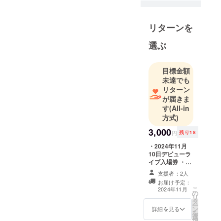
行っており
ます。
リターンを
東日本大震
災による被
選ぶ
災地、長野
県北部地
目標金額
震、常総市
未達でも
堤防決壊、
リターン
熊本地震、
が届きま
す
(All-in
岩手県岩泉
方式)
町の台風被
害などの被
3,000
円
残り18
災地支援を
・2024年11月
現地まで行
10日デビューラ
イブ入場券 ・お
き活動して
礼のメッセージ
きておりま
支援者：2人
※メッセージ・入
お届け予定：
す。
場券はメールに
こ
2024年11月
の
て添付いたしま
当団体運営
リ
タ
す。 イベント
ー
ご当地アイ
ン
名：YABUKI
詳細を見る
を
ドル『ShuN-
選
MACHI-FES ・
択