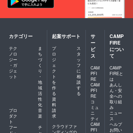
カテゴリー
起案サポート
サ
CAMP
ー
FIRE
テク
ま
プ
ス
ビ
につい
ノロ
ち
ロ
タ
ス
て
ジー
づ
ジ
ッ
・ガ
く
ェ
フ
CAM
CAMP
ジェ
り
ク
に
PFI
FIREと
ット
・
ト
相
RE
は
地
を
談
CAM
あんし
域
作
す
PFI
ん・安
活
る
る
RE
全への
性
資
コ
取り組
化
料
ミュ
み
プロ
音
請
ニ
ニュー
ダク
楽
求
ティ
ス
ト
CAM
ヘルプ
クラウドファ
フー
チ
PFI
お問い
ンディングの
ド・
ャ