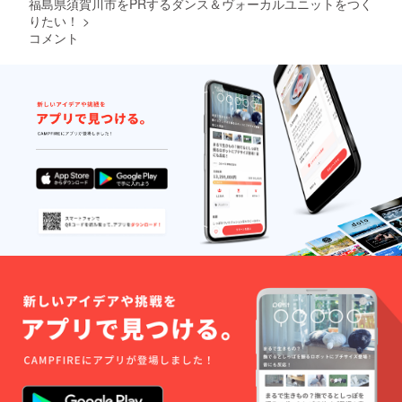
福島県須賀川市をPRするダンス＆ヴォーカルユニットをつく
い。 ・
りたい！
>
支援者
コメント
様との
連絡方
法：詳
細は
メール
で連絡
しま
す。