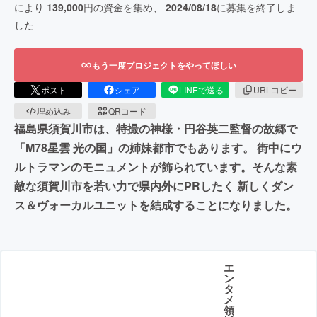
により
139,000
円の資金を集め、
2024/08/18
に募集を終了しま
した
もう一度プロジェクトをやってほしい
ポスト
シェア
LINEで送る
URLコピー
埋め込み
QRコード
福島県須賀川市は、特撮の神様・円谷英二監督の故郷で
「M78星雲 光の国」の姉妹都市でもあります。 街中にウ
ルトラマンのモニュメントが飾られています。そんな素
敵な須賀川市を若い力で県内外にPRしたく 新しくダン
ス＆ヴォーカルユニットを結成することになりました。
エ
ン
タ
メ
領