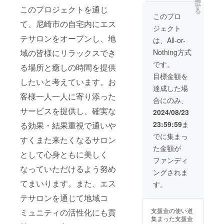
月10日～R7年9
択
す
このプロジェクトを通じ
月10日までとさ
を解ぐし、
る
このプロ
せて頂きますの
LULUONに
て、尼崎市の自宅内にエス
でご了承下さ
ジェクト
よる(よもぎ
い。 ・ご利用場
テサロンをオープンし、地
は、All-or-
所が兵庫県尼崎
蒸し)で身体
市の自宅内のサ
Nothing方式
域の皆様にリラックスでき
を温め血流
ロンとなってお
です。
ります。ご予約
を促進し痩
る場所と癒しの時間を提供
させて頂いた際
目標金額を
せ易い体質
したいと考えています。お
に場所を提示さ
へと変えて
達成した場
せて頂きます。
客様一人一人に寄り添った
・御来店の際に
いぎます。
合にのみ、
スタッフにクラ
LULUONに
サービスを提供し、確実な
2024/08/23
ウドファンディ
は、ダイ
ングで支援をし
23:59:59
ま
る効果・結果重視で通いや
た旨をお声掛け
エット・妊
でに集まっ
ください。
すくまた来たくなるサロン
活・温活と
た金額が
として心身ともに美しく
いった特徴
ファンディ
があり、内
なっていただけるよう努め
ングされま
側からデ
てまいります。また、エス
す。
トックスを
テサロンを通じて地域コ
排出し自律
神経の乱れ
支援金の使い道
ミュニティの活性化にも貢
集まった支援金
を整えて綺