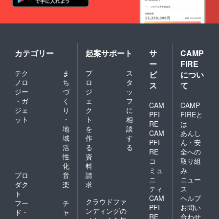
カテゴリー
起案サポート
サ
CAMP
ー
FIRE
テク
ま
プ
ス
ビ
につい
ノロ
ち
ロ
タ
ス
て
ジー
づ
ジ
ッ
・ガ
く
ェ
フ
CAM
CAMP
ジェ
り
ク
に
PFI
FIREと
ット
・
ト
相
RE
は
地
を
談
CAM
あんし
域
作
す
PFI
ん・安
活
る
る
RE
全への
性
資
コ
取り組
化
料
ミュ
み
プロ
音
請
ニ
ニュー
ダク
楽
求
ティ
ス
ト
CAM
ヘルプ
クラウドファ
フー
チ
PFI
お問い
ンディングの
ド・
ャ
RE
合わせ