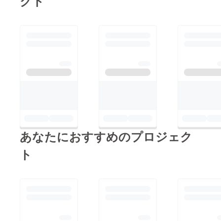
クト
を定期的に入っても
らったら症状がかなり
改善し外に出る事もま
まらなかったのに、近
所のコンビニに行けた
りちょっとお散歩する
ぐらい元気になれます
♪♪その他にも妊娠し
やすい身体になれた
り、身体の内側からキ
レイにしていくので一
あなたにおすすめのプロジェク
石三鳥です！！！少し
でも、興味を持って頂
ト
けたら幸いですm(_
_)mプロジェクトを実
現する為に皆様のお力
添えよろしくお願いし
ます。