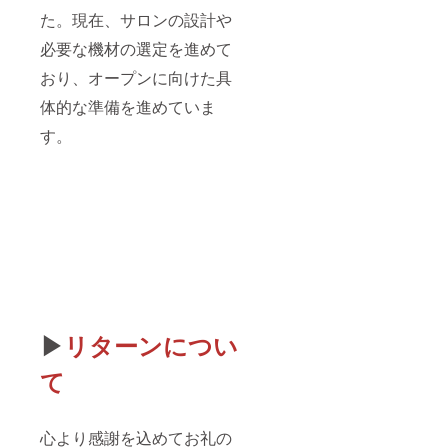
ます。長く
た。現在、サロンの設計や
なりました
必要な機材の選定を進めて
が、最後ま
おり、オープンに向けた具
で閲覧して
頂きありが
体的な準備を進めていま
とうござい
す。
ました。未
熟者ですが
頑張ってお
店を盛り上
げていきた
いのでお力
添えの程よ
ろしくお願
い致しま
▶
リターンについ
て
心より感謝を込めてお礼の