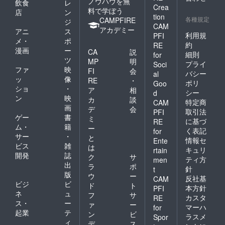
ノウハウを無
飲食
レ
Crea
料で学ぼう
店
ン
tion
各種規定
CAMPFIRE
ジ
CAM
アカデミー
アニ
ス
利用規
PFI
メ・
ポ
約
RE
漫画
ー
CA
説
細則
for
ツ
MP
明
プライ
Soci
ファ
映
FI
会
バシー
al
ッ
像
RE
・
ポリ
Goo
ショ
・
ア
相
シー
d
ン
映
カ
談
特定商
CAM
画
デ
会
取引法
PFI
ゲー
書
ミ
に基づ
RE
ム・
籍
ー
く表記
for
サー
・
と
情報セ
Ente
ビス
雑
は
キュリ
rtain
開発
誌
ク
サ
ティ方
men
出
ラ
ポ
針
t
版
ウ
ー
反社基
CAM
ビジ
ビ
ド
ト
本方針
PFI
ネ
ュ
フ
サ
カスタ
RE
ス・
ー
ァ
ー
マーハ
for
起業
テ
ン
ビ
ラスメ
Spor
ィ
デ
ス