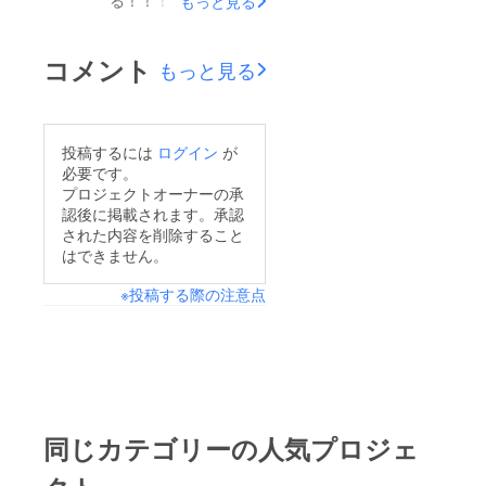
る！！！運動・食事制
もっと見る
限なしで座ってるだけ
で痩せるなんって楽す
コメント
もっと見る
ぎませんか！？！？ホ
ントにやせるの？？？
注目してもらい為に
投稿するには
ログイン
が
言ってるんじゃない
必要です。
の？？って思ってる方
プロジェクトオーナーの承
認後に掲載されます。承認
もいらっしゃると思い
された内容を削除すること
ます。最初は、自分も
はできません。
体験するまでは思って
※投稿する際の注意点
いました。。。浮腫み
やすくて筋肉質な足、
運動面倒いと思って受
けたら変われたのがす
ごかったです！！！ダ
イエット以外にも鬱状
同じカテゴリーの人気プロジェ
態だった友人がYOSA