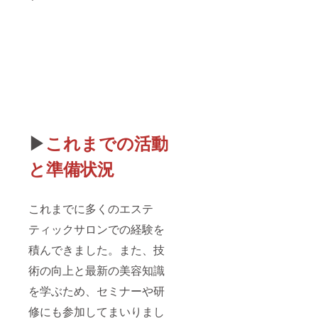
と思いエス
テを始めま
した。楽に
痩せて綺麗
になってい
つまでも身
も心も若々
しいお姿で
▶
これまでの活動
いられるお
手伝いさせ
と準備状況
て頂きま
す。通いや
すい価格・
これまでに多くのエステ
楽痩せ・確
ティックサロンでの経験を
実なる効
果・また来
積んできました。また、技
たくなるお
術の向上と最新の美容知識
店作りを目
を学ぶため、セミナーや研
指して頑
修にも参加してまいりまし
張っていき