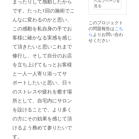
ヘルプページを
まったりして感動したから
で、たった1
見る
回の施術で
です。たった1回の施術でこ
一目で効果
んなに変わるのかと思い、
が実感でき
このプロジェクト
この感動を私自身の手でお
の問題報告は
こち
るエステで
ら
よりお問い合わ
ございま
客様に確かなる実感を感じ
せください
す。私自
て頂きたいと思いこれまで
身、エステ
修行し、そして自分のお店
受けるなら
たった1回で
を立ち上げてもっとお客様
実感できる
と一人一人寄り添ってサ
エステがい
ポートしたいと思い、日々
い。効果の
分かるエス
のストレスや疲れを癒す場
テが良いで
所として、自宅内にサロン
す。ですの
を設けることで、より多く
でお客様に
も確実に効
の方にその効果を感じて頂
果のあるエ
けるよう務めて参りたいで
ステを受け
す。
て頂きたい