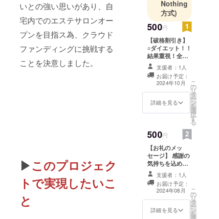
Nothing
クトを始め
いとの強い思いがあり、自
方式)
ました。私
宅内でのエステサロンオー
のエステサ
500
円
プンを目指ス為、クラウド
ロンの特徴
【破格割引き】
としまして
ファンディングに挑戦する
○ダイエット！！
結果重視！全身
は、女性専
ことを決意しました。
老廃物一気に流
支援者：1人
門店で完全
す全身痩身エス
お届け予定：
予約制プラ
テ 通常価格
こ
2024年10月
の
13800円 →→
イベートサ
リ
タ
4000円 ○目指せ
ー
ロンとなっ
ン
美脚！！水素
詳細を見る
を
選
フットバスと
ており、
択
す
LULUON前後の
座ってるだ
る
Wリンパマッ
けで勝手に
500
サージの相乗効
円
果で美脚が手に
痩せる！！
【お礼のメッ
入る！！ 通常価
痩身ダイ
セージ】 感謝の
格7800円 →→
▶
このプロジェク
気持ちを込め
エット専門
2000円 ・クラウ
て、お礼のメッ
ドファンディン
支援者：1人
店エステサ
セージをお送り
トで実現したいこ
グ支援者様に
お届け予定：
ロンです。
します。
は、 割引き価格
こ
2024年08月
の
を2回 ご利用い
と
YOSA独自の
リ
タ
ただけます。 ※
ー
カッサを使
ン
詳細を見る
有効期限R6年9
を
選
用して全身