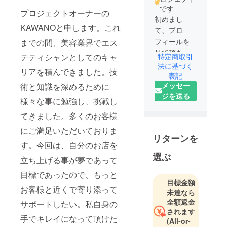
です
プロジェクトオーナーの
初めまし
KAWANOと申します。これ
て、プロ
フィールを
までの間、美容業界でエス
見て頂きあ
特定商取引
テティシャンとしてのキャ
りがとうご
法に基づく
リアを積んできました。技
ざいます。
表記
メッセー
術と知識を深めるために
プロジェク
ジを送る
トオーナー
様々な事に勉強し、挑戦し
のRyuと申し
てきました。多くのお客様
ます。
にご満足いただいておりま
この度、美
リターンを
容エステサ
す。今回は、自分のお店を
ロン
選ぶ
立ち上げる事が夢であって
YOSAPARK
目標であったので、もっと
.Ryu-
目標金額
Ryu(リュー
お客様と近くで寄り添って
未達なら
リュ)を開業
全額返金
サポートしたい。私自身の
したいと思
されます
手でキレイになって頂けた
いプロジェ
(All-or-