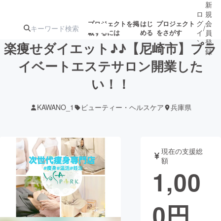
新
ロ
規
グ
会
プロジェクトを掲
はじ
プロジェクト
/
載するには
める
をさがす
イ
員
ン
登
楽痩せダイエット♪♪【尼崎市】プラ
録
イベートエステサロン開業した
い！！
人気のプロ
注目のリ
注目の新着プロ
募集終了が近いプ
もうすぐ公開
ジェクト
ターン
ジェクト
ロジェクト
されます
KAWANO_1
ビューティー・ヘルスケア
兵庫県
アート・写真
音楽
現在の支援総
テクノロジー・ガジェット
ゲーム・サ
額
1,00
映像・映画
書籍・雑誌
0
円
ビジネス・起業
チャレンジ