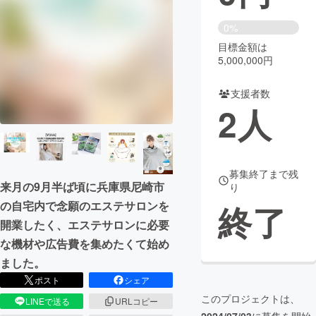
まちづくり・地域活性化
0%
目標金額は
5,000,000円
CAMPFIRE for Social Good
CAMPFIRE Creation
CAMPFIREふるさと納税
machi-ya
コミュニティ
支援者数
2
人
募集終了まで残
来月の9月半ば頃に兵庫県尼崎市
り
終了
の自宅内で念願のエステサロンを
開業したく、エステサロンに必要
な機材や広告費を集めたくて始め
ました。
ポスト
シェア
このプロジェクトは、
LINEで送る
URLコピー