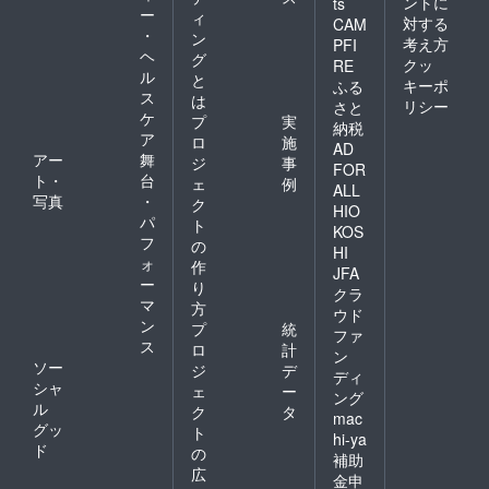
ントに
ts
ー
ィ
対する
CAM
・
ン
考え方
PFI
ヘ
グ
クッ
RE
ル
と
キーポ
ふる
ス
は
リシー
さと
ケ
プ
実
納税
ア
ロ
施
AD
アー
舞
ジ
事
FOR
ト・
台
ェ
例
ALL
写真
・
ク
HIO
パ
ト
KOS
フ
の
HI
ォ
作
JFA
ー
り
クラ
マ
方
ウド
ン
プ
統
ファ
ス
ロ
計
ン
ソー
ジ
デ
ディ
シャ
ェ
ー
ング
ル
ク
タ
mac
グッ
ト
hi-ya
ド
の
補助
広
金申