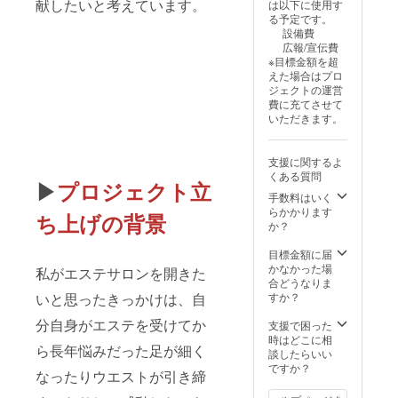
献したいと考えています。
は以下に使用す
麗にしてい
る予定です。
く特徴があ
設備費
広報/宣伝費
ります。そ
※目標金額を超
れによって
えた場合はプロ
不妊症解
ジェクトの運営
費に充てさせて
消、お肌が
いただきます。
綺麗になっ
たり体型が
支援に関するよ
細くなって
くある質問
▶
プロジェクト立
いく等の特
手数料はいく
徴があるの
らかかります
ち上げの背景
か？
で良い効果
が表れま
目標金額に届
す。
かなかった場
私がエステサロンを開きた
合どうなりま
LULUONで
すか？
いと思ったきっかけは、自
温めた身体
分自身がエステを受けてか
を更にカッ
支援で困った
時はどこに相
サでデトッ
ら長年悩みだった足が細く
談したらいい
クスを排出
ですか？
なったりウエストが引き締
していく事