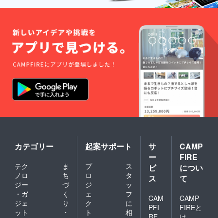
カテゴリー
起案サポート
サ
CAMP
ー
FIRE
テク
ま
プ
ス
ビ
につい
ノロ
ち
ロ
タ
ス
て
ジー
づ
ジ
ッ
・ガ
く
ェ
フ
CAM
CAMP
ジェ
り
ク
に
PFI
FIREと
ット
・
ト
相
RE
は