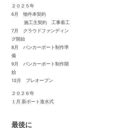
同行者
グ：c
２０２５年
様5名様
カード
までご
ライセ
6月 物件本契約
利用い
ンスを
ただけ
お持ち
施工主契約 工事着工
ます ※
の方 ☆
7月 クラウドファンディン
クーポ
器材レ
ンの期
ンタル
グ開始
限は５
☆体験
年です
ダイビ
8月 バンカーボート制作準
皆さま
ング：
との出
講習を
備
会いを
受けた
楽しみ
ことが
9月 バンカーボート制作開
にして
ない方
おりま
☆ス
始
す ご来
ノーケ
12月 プレオープン
店希望
ル体験
の日程
☆陸ツ
があり
アー ※
２０２６年
ました
一回の
ら備考
ご来店
１月 新ボート進水式
欄にご
に付き
記入く
２名様
ださい
までお
ませ
会計の
10％を
最後に
差し引