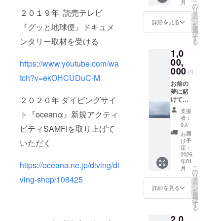
こ
月
程があ
いを楽
ル体験
400,000
望のお
オリジ
引を受
の
リ
２０１９年 読売テレビ
りまし
しみに
☆陸ツ
円分 提
名前は
ナルT
けたい
タ
ー
たら備
してお
アー ※
供日
備考欄
シャツ
方へ 応
ン
詳細を見る
を
『グッと地球便』ドキュメ
考欄に
ります
一回の
時：ご
に記入
（Tシャ
援あり
選
択
ご記入
ご来店
ご来店
来店時
をお願
ツには
がとう
す
ンタリー取材を受ける
る
くださ
希望の
２名様
ご利用
いいた
お好み
ござい
1,0
いませ
日程が
までお
いただ
します
のお名
ま
ありま
ひとり
ける
☆当店
前を入
す！！
00,
https://www.youtube.com/wa
したら
様
サービ
のお支
れさせ
とって
000
円
備考欄
10,000
ス内容
払いで
ていた
も励み
tch?v=ekOHCUDuC-M
にご記
円分の
一例
利用可
だきま
になり
お前の
入くだ
クーポ
☆PADI
能な
す） ●
ます
夢に賭
２０２０年 ダイビングサイ
さいま
ンをご
オープ
クーポ
ご希望
☆☆ コ
けてや
せ
利用い
ン
ン
のサイ
コロを
る！ 応
支援
ト『oceanα』新規アクティ
ただけ
ウォー
500,000
ズ、希
込めて
援あり
者：
ます ※
ターラ
円分 提
望のお
お礼の
がとう
0人
ビティSAMFIを取り上げて
クーポ
イセン
供日
名前は
ご連絡
ござい
お届
ンの期
スコー
時：ご
備考欄
をさせ
ま
け予
いただく
限は5年
ス ☆ス
来店時
に記入
ていた
す！！
定：
です 皆
クーバ
ご利用
をお願
だきま
はい！
2026
年01
さまと
ダイビ
いただ
いいた
す ご来
絶対夢
https://oceana.ne.jp/diving/di
こ
月
の出会
ング ☆
ける
します
店時に
叶えま
の
リ
いを楽
追加ダ
サービ
☆当店
お渡し
す！ 見
ving-shop/108425
タ
ー
しみに
イビン
ス内容
のお支
☆オリ
守って
ン
詳細を見る
を
してお
グ：c
一例
払いで
ジナル
くださ
選
択
ります
カード
☆PADI
利用可
ステッ
い！！
す
る
ご来店
ライセ
オープ
能な
カー
ココロ
2,0
希望の
ンスを
ン
クーポ
サイ
を込め