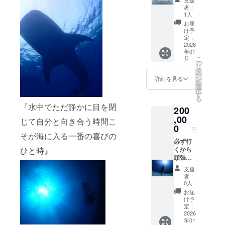
いしま
す また
援あり
者：
す ☆当
ダイビ
がとう
1人
店のお
ングの
ござい
お届
支払い
講習に
ま
け予
で利用
関して
す！！
定：
可能な
も手順
とって
2026
年01
クーポ
をご相
も励み
こ
月
ン
談させ
になり
の
リ
10,000
ていた
ます
タ
ー
円分 提
だきま
☆☆ コ
ン
詳細を見る
を
供日
す ご来
コロを
選
択
時：ご
店時に
込めて
す
る
来店時
お渡し
お礼の
『水中でただ静かに目を閉
200
ご利用
☆オリ
ご連絡
いただ
ジナル
をさせ
,00
じて自分と向き合う時間こ
ける
ステッ
ていた
0
円
サービ
カー
だきま
そが海に入る一番の喜びの
ス内容
サイ
す ご来
必ず行
一例
ズ：5㎝
店時に
くから
ひと時』
☆ス
×5㎝ ☆
お渡し
頑張
クーバ
オリジ
☆オリ
れ！ 応
支援
ダイビ
ナルT
ジナル
援あり
者：
ング ☆
シャツ
ステッ
がとう
0人
追加ダ
（Tシャ
カー
ござい
お届
イビン
ツには
サイ
ま
け予
グ：c
お好み
ズ：5㎝
す！！
定：
カード
のお名
×5㎝ ☆
とって
2026
年01
ライセ
前を入
オリジ
も励み