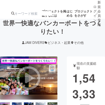
新
ロ
規
グ
会
プロジェクトを掲
はじ
プロジェクト
/
載するには
める
をさがす
イ
員
ン
登
世界一快適なバンカーボートをつく
録
りたい！
人気のプロ
注目のリ
注目の新着プロ
募集終了が近いプ
もうすぐ公開
JAM DIVERS
ビジネス・起業
その他
ジェクト
ターン
ジェクト
ロジェクト
されます
アート・写真
音楽
現在の支援総
額
1,54
テクノロジー・ガジェット
ゲーム・サ
3,33
映像・映画
書籍・雑誌
ビジネス・起業
チャレンジ