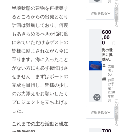
こ
月
ており
ります
☆陸ツ
ン
す） ●
ズ：5㎝
も励み
の
リ
半壊状態の建物を再構築す
ます ご
ご来店
アー ※
200,000
ご希望
×5㎝ ☆
になり
タ
ー
来店希
希望の
一回の
円分 提
のサイ
オリジ
ます
ン
詳細を見る
を
るところからの出発となり
望の日
日程が
ご来店
供日
ズ、希
ナルT
☆☆ コ
選
択
程があ
ありま
に付き
時：ご
望のお
シャツ
コロを
す
計画は難航しており、何度
る
りまし
したら
ご本人
来店時
名前は
（Tシャ
込めて
600
たら備
備考欄
様１
ご利用
備考欄
ツには
お礼の
もあきらめるべきか悩む度
考欄に
にご記
０％の
いただ
に記入
お好み
ご連絡
,00
ご記入
入くだ
クーポ
ける
をお願
のお名
をさせ
0
に来ていただけるゲストの
円
くださ
さいま
ンをご
サービ
いいた
前を入
ていた
いませ
せ
利用い
ス内容
します
れさせ
だきま
海の世
皆様に励まされながら今に
ただけ
一例
☆当店
ていた
す ご来
界に興
至ります。海に入ったこと
ます ※
☆PADI
のお支
だきま
店時に
味があ
クーポ
オープ
払いで
す） ●
お渡し
る！南
支援
がない方にも必ず後悔はさ
ンの期
ン
利用可
ご希望
☆オリ
国でダ
者：
限は5年
ウォー
能な
のサイ
ジナル
イバー
0人
せません！まずはボートの
です 皆
ターラ
クーポ
ズ、希
ステッ
になり
お届
さまと
イセン
ン
望のお
カー
たい！
け予
完成を目指し、皆様の少し
の出会
スコー
200,000
名前は
サイ
応援あ
定：
いを楽
ス ☆ス
円分 提
備考欄
ズ：5㎝
りがと
2026
のお力添えをお願いしたく
年01
しみに
クーバ
供日
に記入
×5㎝ ☆
うござ
こ
月
プロジェクトを立ち上げま
してお
ダイビ
時：ご
をお願
オリジ
いま
の
リ
ります
ング ☆
来店時
いいた
ナルT
す！！
タ
ー
した。
ご来店
追加ダ
ご利用
します
シャツ
とって
ン
詳細を見る
を
希望の
イビン
いただ
☆当店
（Tシャ
も励み
選
択
日程が
グ：c
ける
のお支
ツには
になり
す
これまでの主な活動と現在
る
ありま
カード
サービ
払いで
お好み
ます
700
したら
ライセ
ス内容
利用可
のお名
☆☆ コ