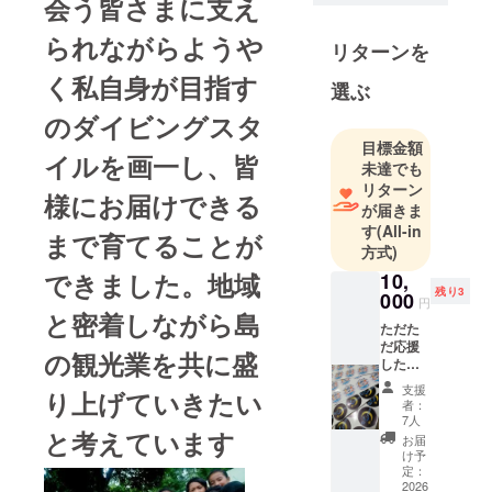
会う皆さまに支え
られながらようや
リターンを
く私自身が目指す
選ぶ
のダイビングスタ
目標金額
イルを画一し、皆
未達でも
リターン
様にお届けできる
が届きま
す
(All-in
まで育てることが
方式)
できました。地域
10,
残り3
000
円
と密着しながら島
ただた
だ応援
の観光業を共に盛
した
い！頑
支援
り上げていきたい
張れ！
者：
ありが
7人
と考えています
とうご
お届
ざいま
け予
す ココ
定：
ロを込
2026