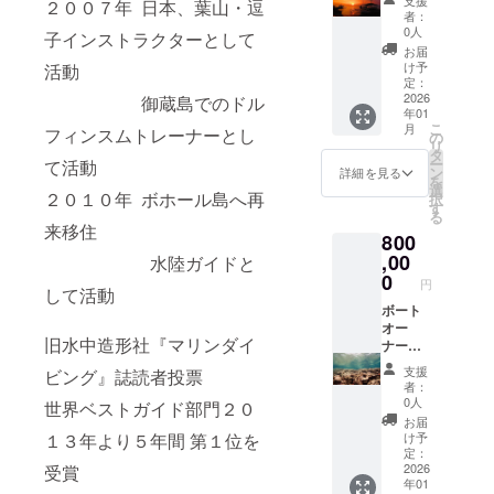
２００７年 日本、葉山・逗
ンの利
ない方
☆体験
いただ
ナルT
ていた
い！ 応
者：
用期限
☆ス
ダイビ
ける
シャツ
だきま
援あり
0人
子インストラクターとして
は5年で
ノーケ
ング：
サービ
（Tシャ
すので
がとう
お届
す 皆さ
ル体験
講習を
ス内容
ツには
ご来店
ござい
け予
活動
まとの
☆陸ツ
受けた
一例
お好み
時にお
ま
定：
出会い
アー ※
ことが
☆ス
のお名
渡し ☆
す！！
2026
御蔵島でのドル
年01
を楽し
一回の
ない方
クーバ
前を入
オリジ
とって
こ
月
フィンスムトレーナーとし
みにし
ご来店
☆ス
ダイビ
れさせ
ナルス
も励み
の
リ
ており
に付き
ノーケ
ング ☆
ていた
テッ
になり
タ
ー
て活動
ます ご
２０％
ル体験
追加ダ
だきま
カー
ます
ン
詳細を見る
を
来店希
のクー
☆陸ツ
イビン
す） ●
サイ
☆☆ コ
選
２０１０年 ボホール島へ再
択
望の日
ポンを
アー ※
グ：c
ご希望
ズ：5㎝
コロを
す
る
程があ
ご利用
一回の
カード
のサイ
×5㎝ ☆
込めて
来移住
800
りまし
いただ
ご来店
ライセ
ズ、希
オリジ
お礼の
たら備
けます
に付き
ンスを
望のお
ナルT
ご連絡
,00
水陸ガイドと
考欄に
※クーポ
20,000
お持ち
名前は
シャツ
をさせ
0
円
ご記入
ンの利
円分の
の方 ☆
備考欄
（Tシャ
ていた
して活動
くださ
用期限
クーポ
器材レ
に記入
ツには
だきま
ボート
いませ
は5年で
ンをご
ンタル
をお願
お好み
す ご来
オー
旧水中造形社『マリンダイ
す 皆さ
利用い
☆体験
いいた
のお名
店時に
ナーと
まとの
ただけ
ダイビ
します
前を入
お渡し
して貸
支援
ビング』誌読者投票
出会い
ます ※
ング：
☆当店
れさせ
☆オリ
し切り
者：
を楽し
クーポ
講習を
のお支
ていた
ジナル
ボート
0人
世界ベストガイド部門２０
みにし
ンの期
受けた
払いで
だきま
ステッ
を自由
お届
ており
限は5年
ことが
利用可
す） ●
カー
に使い
け予
１３年より５年間 第１位を
ます ご
です 皆
ない方
能な
ご希望
サイ
たい！
定：
来店希
さまと
☆ス
クーポ
のサイ
ズ：5㎝
期限の
2026
受賞
年01
望の日
の出会
ノーケ
ン
ズ、希
×5㎝ ☆
ない割