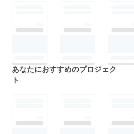
harset=UTF-
8https://news.nifty.co
m/article/economy/bus
iness/12372-
4349623/https://news
picks.com/news/1477
0074/
あなたにおすすめのプロジェク
ト