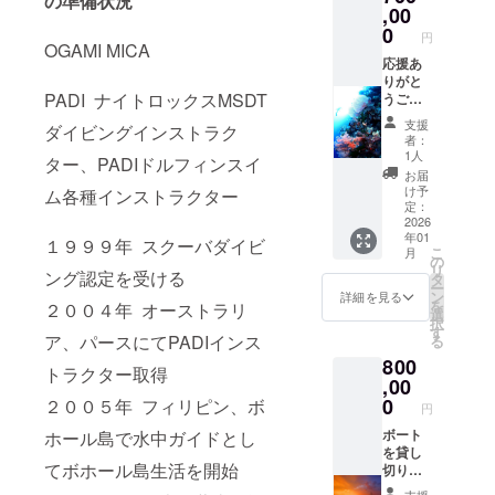
の準備状況
備考欄
ンスを
一例
能な
前を入
コロを
,00
にご記
お持ち
☆PADI
クーポ
れさせ
込めて
0
円
入くだ
の方 ☆
オープ
ン
ていた
お礼の
OGAMI MICA
さいま
器材レ
ン
300,000
だきま
ご連絡
応援あ
せ
ンタル
ウォー
円分 提
す） ●
をさせ
りがと
PADI ナイトロックスMSDT
☆体験
ターラ
供日
ご希望
ていた
うござ
ダイビ
イセン
時：ご
のサイ
だきま
いま
支援
ダイビングインストラク
ング：
スコー
来店時
ズ、希
す また
す！！
者：
講習を
ス ☆ス
ご利用
望のお
ダイビ
とって
1人
ター、PADIドルフィンスイ
受けた
クーバ
いただ
名前は
ングの
も励み
お届
ことが
ダイビ
ける
備考欄
講習に
になり
け予
ム各種インストラクター
ない方
ング ☆
サービ
に記入
関して
ます
定：
☆ス
追加ダ
ス内容
をお願
も手順
☆☆ コ
2026
年01
ノーケ
イビン
一例
いいた
をご相
コロを
１９９９年 スクーバダイビ
こ
月
ル体験
グ：c
☆ス
します
談させ
込めて
の
リ
☆陸ツ
カード
クーバ
☆当店
ていた
お礼の
ング認定を受ける
タ
ー
アー ※
ライセ
ダイビ
のお支
だきま
ご連絡
ン
詳細を見る
を
２００４年 オーストラリ
一回の
ンスを
ング ☆
払いで
す ご来
をさせ
選
択
ご来店
お持ち
追加ダ
利用可
店時に
ていた
す
ア、パースにてPADIインス
る
に付き
の方 ☆
イビン
能な
お渡し
だきま
800
20,000
器材レ
グ：c
クーポ
☆オリ
す また
トラクター取得
円分の
ンタル
カード
ン
ジナル
ダイビ
,00
クーポ
☆体験
ライセ
400,000
ステッ
ングの
0
２００５年 フィリピン、ボ
円
ンをご
ダイビ
ンスを
円分 提
カー
講習に
利用い
ング：
お持ち
供日
サイ
関して
ボート
ホール島で水中ガイドとし
ただけ
講習を
の方 ☆
時：ご
ズ：5㎝
も手順
を貸し
てボホール島生活を開始
ます ※
受けた
器材レ
来店時
×5㎝ ☆
をご相
切りで
クーポ
ことが
ンタル
ご利用
オリジ
談させ
使いた
支援