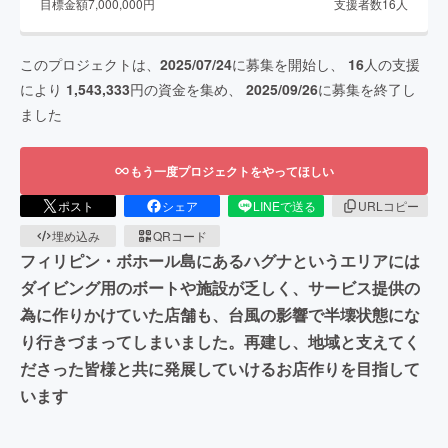
目標金額
7,000,000
円
支援者数
16
人
このプロジェクトは、
2025/07/24
に募集を開始し、
16
人の支援
により
1,543,333
円の資金を集め、
2025/09/26
に募集を終了し
ました
もう一度プロジェクトをやってほしい
ポスト
シェア
LINEで送る
URLコピー
埋め込み
QRコード
フィリピン・ボホール島にあるハグナというエリアには
ダイビング用のボートや施設が乏しく、サービス提供の
為に作りかけていた店舗も、台風の影響で半壊状態にな
り行きづまってしまいました。再建し、地域と支えてく
ださった皆様と共に発展していけるお店作りを目指して
います