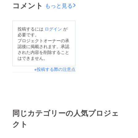
りがとうございます
コメント
もっと見る
☆☆☆初めての試みで
なかなか埋もれてしま
いますが沢山の方の目
投稿するには
ログイン
が
にとまり、共感してい
必要です。
ただけますように・・
プロジェクトオーナーの承
認後に掲載されます。承認
持続可能なマリンツー
された内容を削除すること
リズムを目指す！JAM
はできません。
DIVERS掲載メディア
※投稿する際の注意点
様一例
https://dtimes.jp/post-
1036062/https://news.
cube-
soft.jp/article/3999253
https://www.rbbtoday.c
同じカテゴリーの人気プロジェ
om/pages/ad/atpress/r
クト
elease.html?
pr_id=444336&amp;c