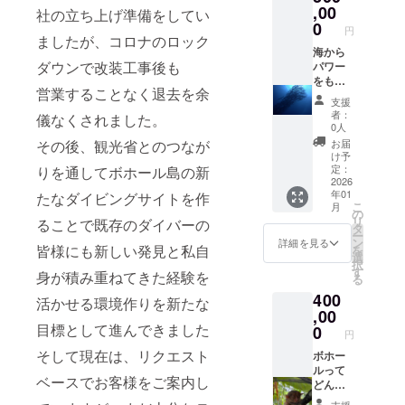
ンの期
ける
100,000
れさせ
コロを
,00
社の立ち上げ準備をしてい
限は1年
サービ
円分 提
ていた
込めて
0
円
です 皆
ス内容
供日
だきま
お礼の
ましたが、コロナのロック
さまと
一例
時：ご
す） ●
ご連絡
海から
ダウンで改装工事後も
の出会
☆PADI
来店時
ご希望
をさせ
パワー
いを楽
オープ
ご利用
のサイ
ていた
をもら
営業することなく退去を余
しみに
ン
いただ
ズ、希
だきま
いた
支援
してお
ウォー
ける
望のお
す ま
い！ 応
者：
儀なくされました。
ります
ターラ
サービ
名前は
た、ダ
援あり
0人
ご来店
イセン
ス内容
備考欄
イビン
がとう
お届
その後、観光省とのつなが
希望の
スコー
一例
に記入
グの講
ござい
け予
日程が
ス ☆ス
☆ス
をお願
習に関
ま
定：
りを通してボホール島の新
ありま
クーバ
クーバ
いいた
しても
す！！
2026
年01
したら
ダイビ
ダイビ
します
手順を
とって
たなダイビングサイトを作
こ
月
備考欄
ング ☆
ング ☆
☆当店
ご相談
も励み
の
リ
ることで既存のダイバーの
にご記
追加ダ
追加ダ
のお支
させて
になり
タ
ー
入くだ
イビン
イビン
払いで
いただ
ます
ン
詳細を見る
皆様にも新しい発見と私自
を
さいま
グ：c
グ：c
利用可
きます
☆☆ コ
選
択
せ
カード
カード
能な
ご来店
コロを
す
身が積み重ねてきた経験を
る
ライセ
ライセ
クーポ
時にお
込めて
400
ンスを
ンスを
ン
渡し ☆
お礼の
活かせる環境作りを新たな
お持ち
お持ち
100,000
オリジ
ご連絡
,00
の方 ☆
の方 ☆
円分 提
ナルス
をさせ
目標として進んできました
0
円
器材レ
器材レ
供日
テッ
ていた
そして現在は、リクエスト
ンタル
ンタル
時：ご
カー
だきま
ボホー
☆体験
☆体験
来店時
サイ
す また
ルって
ベースでお客様をご案内し
ダイビ
ダイビ
ご利用
ズ：5㎝
ダイビ
どんな
ング：
ング：
いただ
×5㎝ ☆
ングの
所？い
支援