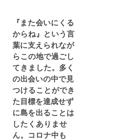
いてご
利用い
ただけ
ます ※
『また会いにくる
クーポ
ンの期
からね』という言
限はあ
りませ
葉に支えられなが
ん。 皆
さまと
の出会
らこの地で過ごし
いを楽
しみに
てきました。多く
してお
ります
の出会いの中で見
ご来店
希望の
つけることができ
日程が
ありま
したら
た目標を達成せず
備考欄
にご記
に島を出ることは
入くだ
さいま
したくありませ
せ
ん。コロナ中も