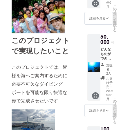
年01
めてお
こ
月
礼のご
の
リ
連絡を
タ
ー
させて
ン
詳細を見る
を
いただ
選
択
きます
す
る
ご来店
50,
時に以
このプロジェクト
下をご
000
円
提供さ
で実現したいこと
どんな
せてい
ものが
ただき
できる
ます
のか見
【グッ
支援
このプロジェクトでは、皆
てみた
ズ】 オ
者：
い がん
リジナ
2人
様を海へご案内するために
ばれ！
ルス
お届
応援あ
テッ
け予
必要不可欠なダイビング
りがと
カー2枚
定：
うござ
2026
セット
ボートを可能な限り快適な
年01
いま
サイ
こ
月
形で完成させたいです
す！！
ズ：5㎝
の
リ
とって
×5㎝ 完
タ
ー
も励み
成の際
ン
詳細を見る
を
になり
にはイ
選
択
ます
ンスタ
す
る
☆☆ コ
グラム
100
コロを
にて発