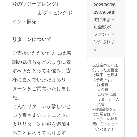
ンの利
☆陸ツ
ング ☆
能な
テッ
お礼の
陸のツアーアレンジ）
2025/09/26
用期限
アー ※
追加ダ
クーポ
カー
ご連絡
23:59:59
ま
新ダイビングポ
は5年で
一回の
イビン
ン
サイ
をさせ
す 皆さ
ご来店
グ：c
600,000
ズ：5㎝
ていた
でに集まっ
イント開拓
まとの
に付き
カード
円分 ☆
×5㎝ ☆
だきま
た金額が
出会い
２名様
ライセ
クーポ
オリジ
す ☆特
を楽し
20％の
ンスを
ン適用
ナルT
権とい
ファンディ
みにし
クーポ
お持ち
期間中
シャツ
たしま
リターンについて
ングされま
ており
ンをご
の方 ☆
ご来店
（Tシャ
して
ます ご
利用い
器材レ
の際は
ツには
ボート
す。
来店希
ただけ
ンタル
貸し切
お好み
完成記
ご支援いただいた方には感
望の日
ます ※
☆体験
りにて
のお名
念ボー
謝の気持ちをどのように表
程があ
クーポ
ダイビ
ボート
前を入
ドにお
支援金の使い道
りまし
ンの利
ング：
のご用
れさせ
名前を
集まった支援金
すべきかとっても悩み、皆
たら備
用期限
講習を
意をさ
ていた
入れさ
は以下に使用す
考欄に
は5年で
受けた
せてい
だきま
せてい
様に喜んでいただけるリ
る予定です。
ご記入
す 皆さ
ことが
ただき
す） ●
ただき
設備費
くださ
まとの
ない方
ます。
ご希望
ます ☆
ターンをご用意いたしまし
人件費
いませ
出会い
☆ス
提供日
のサイ
ご希望
広報/宣伝費
を楽し
ノーケ
時：ご
ズ、希
日数貸
た。
リターン仕入
みにし
ル体験
来店時
望のお
し切り
れ費
こんなリターンが欲しいと
ており
☆陸ツ
ご利用
名前は
にて
※目標金額を超
ます ご
アー ※
いただ
備考欄
ボート
えた場合はプロ
いう皆さまのリクエストに
来店希
一回の
ける
に記入
のご用
ジェクトの運営
望の日
ご来店
サービ
をお願
意をさ
よりリターン内容を追加す
費に充てさせて
程があ
に付き5
ス内容
いいた
せてい
いただきます。
りまし
名様ま
一例
します
ただき
ることも考えております
たら備
でおひ
☆ス
☆当店
ます。