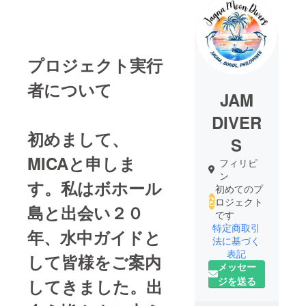
プロジェクト実行
者について
JAM
DIVER
初めまして、
S
MICAと申しま
フィリピ
ン
す。私はボホール
初めてのプ
ロジェクト
島と出会い２０
です
特定商取引
年、水中ガイドと
法に基づく
表記
して皆様をご案内
メッセー
ジを送る
してきました。出