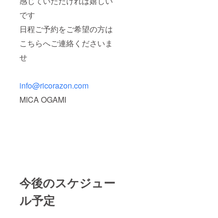
感じていただければ嬉しい
おひと
の方 ☆
に記入
り様
器材レ
をお願
です
10,000
ンタル
いいた
円分の
☆体験
します
日程ご予約をご希望の方は
クーポ
ダイビ
☆当店
こちらへご連絡くださいま
ンをご
ング：
のお支
利用い
講習を
払いで
せ
ただけ
受けた
利用可
ます ※
ことが
能な
クーポ
ない方
クーポ
ンの期
☆ス
ン
info@ricorazon.com
限はあ
ノーケ
500,000
りませ
ル体験
円分 提
MICA OGAMI
ん 皆さ
☆陸ツ
供日
まとの
アー ※
時：ご
出会い
一回の
来店時
を楽し
ご来店
ご利用
みにし
に付き
いただ
ており
プレミ
ける
ます
アムメ
サービ
ンバー
ス内容
さまと
一例
して
☆ス
今後のスケジュー
10％の
クーバ
クーポ
ダイビ
ル予定
ン利用
ング. ☆
が可能
追加ダ
です ※
イビン