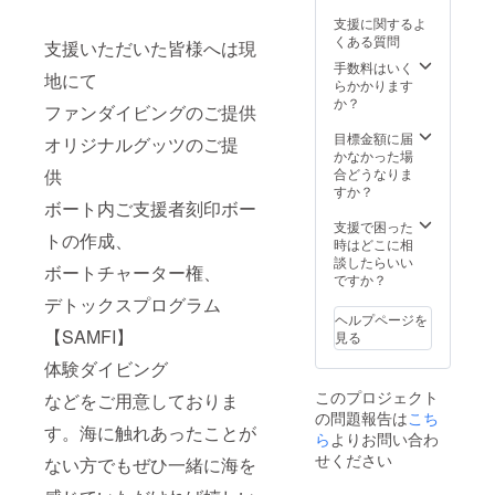
考欄に
とり様
クーバ
でお使
ご来店
支援に関するよ
ご記入
10,000
ダイビ
いいた
時にお
くある質問
くださ
円分の
ング ☆
だける
渡し ☆
支援いただいた皆様へは現
いませ
クーポ
追加ダ
500,000
オリジ
手数料はいく
地にて
ンをご
イビン
円分の
ナルス
らかかります
利用い
グ：c
クーポ
テッ
か？
ファンダイビングのご提供
ただけ
カード
ン 提供
カー
ます ※
ライセ
日時：
サイ
目標金額に届
オリジナルグッツのご提
クーポ
ンスを
ご来店
ズ：5㎝
かなかった場
ンの期
お持ち
時 クー
×5㎝ ☆
合どうなりま
供
限は5年
の方 ☆
ポンを
オリジ
すか？
です 皆
器材レ
ご利用
ナルT
ボート内ご支援者刻印ボー
さまと
ンタル
いただ
シャツ
支援で困った
トの作成、
の出会
☆体験
ける
（Tシャ
時はどこに相
いを楽
ダイビ
サービ
ツには
談したらいい
ボートチャーター権、
しみに
ング：
ス内容
お好み
ですか？
してお
講習を
一例
のお名
デトックスプログラム
ります
受けた
☆ス
前を入
ヘルプページを
ご来店
ことが
クーバ
れさせ
【SAMFI】
見る
希望の
ない方
ダイビ
ていた
日程が
☆ス
ング ☆
だきま
体験ダイビング
ありま
ノーケ
追加ダ
す） ●
このプロジェクト
などをご用意しておりま
したら
ル体験
イビン
ご希望
の問題報告は
備考欄
☆陸ツ
グ：c
のサイ
こち
す。海に触れあったことが
にご記
アー ※
カード
ズ、希
ら
よりお問い合わ
入くだ
一回の
ライセ
望のお
せください
ない方でもぜひ一緒に海を
さいま
ご来店
ンスを
名前は
せ
に付き
お持ち
備考欄