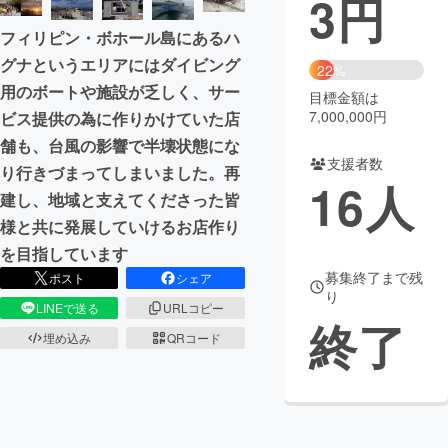
3
円
フィリピン・ボホール島にあるハ
まちづくり・地域活性化
グナというエリアにはダイビング
22%
用のボートや施設が乏しく、サー
目標金額は
CAMPFIRE for Social Good
CAMPFIRE Creation
7,000,000円
ビス提供の為に作りかけていた店
CAMPFIREふるさと納税
machi-ya
コミュニティ
舗も、台風の影響で半壊状態にな
支援者数
り行きづまってしまいました。再
16
人
建し、地域と支えてくださった皆
様と共に発展していけるお店作り
を目指しています
募集終了まで残
ポスト
シェア
り
LINEで送る
URLコピー
終了
埋め込み
QRコード