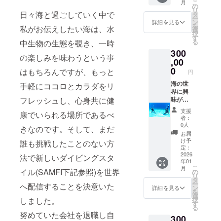
こ
月
ンスを
れさせ
ナルT
になり
の
リ
お持ち
ていた
シャツ
ます
日々海と過ごしていく中で
タ
ー
の方 ☆
だきま
（Tシャ
☆☆ コ
ン
詳細を見る
を
私がお伝えしたい海は、水
器材レ
す） ●
ツには
コロを
選
択
ンタル
ご希望
お好み
込めて
す
る
中生物の生態を覗き、一時
☆体験
のサイ
のお名
お礼の
300
ダイビ
ズ、希
前を入
ご連絡
の楽しみを味わうという事
ング：
望のお
れさせ
をさせ
,00
講習を
名前は
ていた
ていた
0
はもちろんですが、もっと
円
受けた
備考欄
だきま
だきま
ことが
に記入
す） ●
す ご来
海の世
手軽にココロとカラダをリ
ない方
をお願
ご希望
店時に
界に興
☆ス
いいた
のサイ
お渡し
味があ
フレッシュし、心身共に健
ノーケ
します
ズ、希
☆オリ
る！南
支援
康でいられる場所であるべ
ル体験
☆当店
望のお
ジナル
国でダ
者：
☆陸ツ
のお支
名前は
ステッ
イバー
0人
きなのです。そして、まだ
アー ※
払いで
備考欄
カー
になり
お届
一回の
利用可
に記入
サイ
たい！
け予
誰も挑戦したことのない方
ご来店
能な
をお願
ズ：5㎝
応援あ
定：
に付き
クーポ
いいた
×5㎝ ☆
りがと
2026
法で新しいダイビングスタ
年01
10,000
ン
します
オリジ
うござ
こ
月
円分の
50,000
☆当店
ナルT
いま
イル(SAMFI下記参照)を世界
の
リ
クーポ
円分 提
のお支
シャツ
す！！
タ
ー
へ配信することを決意いた
ンをご
供日
払いで
（Tシャ
とって
ン
詳細を見る
を
利用い
時：ご
利用可
ツには
も励み
選
択
しました。
ただけ
来店時
能な
お好み
になり
す
る
ます ※
ご利用
クーポ
のお名
ます
努めていた会社を退職し自
300
クーポ
いただ
ン
前を入
☆☆ コ