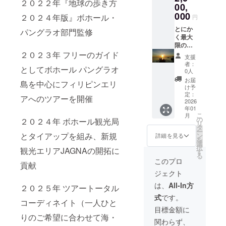
２０２２年『地球の歩き方
日程が
お持ち
ウォー
ン
ズ：5㎝
てお礼
00,
ありま
の方 ☆
ターラ
600,000
×5㎝ ☆
のご連
000
２０２４年版』ボホール・
円
したら
器材レ
イセン
円分 ☆
オリジ
絡をさ
備考欄
ンタル
スコー
クーポ
ナルT
せてい
とにか
パングラオ部門監修
にご記
☆体験
ス ☆ス
ン適用
シャツ
ただき
く最大
入くだ
ダイビ
クーバ
期間中
（Tシャ
ます ☆
限の応
さいま
ング：
ダイビ
ご来店
ツには
特別特
援をし
２０２３年 フリーのガイド
支援
せ
講習を
ング ☆
の際は
お好み
権とい
たい！
者：
としてボホール パングラオ
受けた
追加ダ
貸し切
のお名
たしま
ボート
0人
ことが
イビン
りにて
前を入
して
オー
お届
島を中心にフィリピンエリ
ない方
グ：c
ボート
れさせ
ボート
ナーと
け予
☆ス
カード
のご用
ていた
に取り
して自
定：
アへのツアーを開催
ノーケ
ライセ
意をさ
だきま
付ける
由に
2026
年01
ル体験
ンスを
せてい
す） ●
ボート
ボート
こ
月
☆陸ツ
お持ち
ただき
ご希望
にご希
を使い
の
２０２４年 ボホール観光局
リ
アー ※
の方 ☆
ます。
のサイ
望のロ
たい 応
タ
ー
一回の
器材レ
提供日
ズ、希
ゴもし
援あり
とタイアップを組み、新規
ン
詳細を見る
を
ご来店
ンタル
時：ご
望のお
くはお
がとう
選
択
観光エリアJAGNAの開拓に
に付き
☆体験
来店時
名前は
名前を
ござい
す
る
ご本人
ダイビ
ご利用
備考欄
載せさ
ま
このプロ
貢献
様２
ング：
いただ
に記入
せてい
す！！
ジェクト
０％の
講習を
ける
をお願
ただき
とって
クーポ
受けた
サービ
いいた
ます。
も励み
は、
All-In方
２０２５年 ツアートータル
ンをご
ことが
ス内容
します
ご来店
になり
式
です。
利用い
ない方
一例
☆当店
時にお
ます
コーディネイト（一人ひと
ただけ
☆ス
☆ス
のお支
渡し ☆
☆☆ コ
目標金額に
ます ※
ノーケ
クーバ
払いで
オリジ
コロを
りのご希望に合わせて海・
関わらず、
クーポ
ル体験
ダイビ
利用可
ナルス
込めて