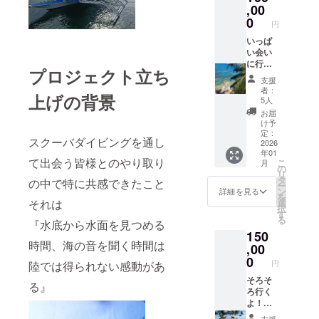
込めて
,00
表させ
お礼の
ていた
0
円
ご連絡
だきま
をさせ
いっぱ
す ＠
ていた
い会い
RICOR
だきま
に行く
AZONM
プロジェクト立ち
す ご来
からま
ICA 皆
支援
店時に
とめて
さまと
者：
上げの背景
お渡し
支払っ
の出会
5人
☆オリ
ておく
いを楽
お届
ジナル
よ！ 応
しみに
け予
ステッ
援あり
してお
定：
スクーバダイビングを通し
カー
がとう
2026
ります
年01
サイ
ござい
ご来店
て出会う皆様とのやり取り
こ
月
ズ：5㎝
ま
希望の
の
リ
×5㎝ ☆
す！！
日程が
タ
の中で特に共感できたこと
ー
オリジ
とって
ありま
ン
詳細を見る
を
ナル記
も励み
したら
選
それは
択
念Tシャ
になり
備考欄
す
る
ツ ●希
ます
『水底から水面を見つめる
にご記
150
望のサ
☆☆ コ
入くだ
時間、海の音を聞く時間は
イズが
コロを
,00
さいま
ある場
込めて
せ
0
円
陸では得られない感動があ
合は備
お礼の
考欄に
ご連絡
そろそ
る』
サイズ
をさせ
ろ行く
の記入
ていた
よ！頑
をお願
だきま
張れ 応
支援