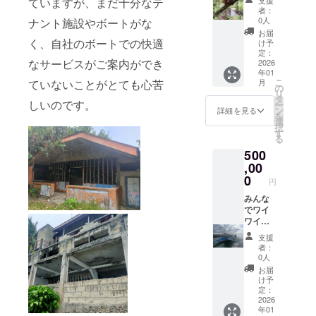
ていますが、まだ十分なテ
講習を
講習を
ける
オリジ
講習に
つか
者：
受けた
受けた
サービ
ナルT
関して
行って
0人
ナント施設やボートがな
ことが
ことが
ス内容
シャツ
も手順
みたい
お届
ない方
ない方
一例
（Tシャ
をご相
な 応援
く、自社のボートでの快適
け予
☆ス
☆ス
☆ス
ツには
談させ
ありが
定：
なサービスがご案内ができ
ノーケ
ノーケ
クーバ
お好み
ていた
とうご
2026
年01
ル体験
ル体験
ダイビ
のお名
だきま
ざいま
こ
月
ていないことがとても心苦
☆陸ツ
☆陸ツ
ング ☆
前を入
す ご来
す！！
の
リ
アー ※
アー ※
追加ダ
れさせ
店時に
とって
タ
しいのです。
ー
一回の
一回の
イビン
ていた
お渡し
も励み
ン
詳細を見る
を
ご来店
ご来店
グ：c
だきま
☆オリ
になり
選
択
に付き
に付き
カード
す） ●
ジナル
ます
す
る
10,000
10,000
ライセ
ご希望
ステッ
☆☆ コ
500
円分の
円分の
ンスを
のサイ
カー
コロを
クーポ
クーポ
お持ち
ズ、希
サイ
込めて
,00
ンをご
ンをご
の方 ☆
望のお
ズ：5㎝
お礼の
0
円
利用い
利用い
器材レ
名前は
×5㎝ ☆
ご連絡
ただけ
ただけ
ンタル
備考欄
オリジ
をさせ
みんな
ます ※
ます ※
☆体験
に記入
ナルT
ていた
でワイ
クーポ
クーポ
ダイビ
をお願
シャツ
だきま
ワイ楽
ンの利
ンの期
ング：
いいた
（Tシャ
す ご来
しみた
支援
用期限
限は5年
講習を
します
ツには
店時に
い方へ
者：
は3年で
です 皆
受けた
☆当店
お好み
お渡し
応援あ
0人
す 皆さ
さまと
ことが
のお支
のお名
☆オリ
りがと
お届
まとの
の出会
ない方
払いで
前を入
ジナル
うござ
け予
出会い
いを楽
☆ス
利用可
れさせ
ステッ
いま
定：
を楽し
しみに
ノーケ
能な
ていた
カー
す！！
2026
年01
みにし
してお
ル体験
クーポ
だきま
サイ
とって