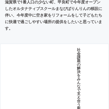
滋賀県で1番人口の少ない町、甲良町で今年度オープン
したオルタナティブスクールまなびばりんりんの移設に
伴い、今年度中に空き家をリフォームをして子どもたち
に快適で過ごしやすい場所の提供をしたいと思っていま
す。
社
会
課
題
の
解
決
を
み
ん
な
で
支
え
合
う
新