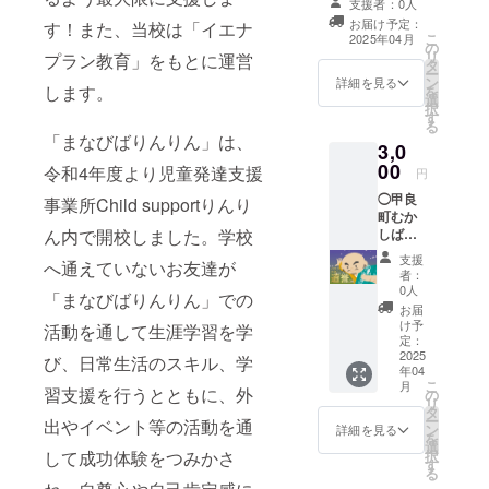
支援者：0人
のご支援を
お届け予定：
す！また、当校は「イエナ
よろしくお
こ
2025年04月
の
願いいたし
リ
プラン教育」をもとに運営
タ
ー
ます。
ン
詳細を見る
します。
を
選
択
す
る
「まなびばりんりん」は、
3,0
00
令和4年度より児童発達支援
円
◯甲良
事業所Child supportりんり
町むか
しばな
ん内で開校しました。学校
しの絵
支援
へ通えていないお友達が
本 甲良
者：
町にま
0人
「まなびばりんりん」での
つわる
お届
お話の
け予
活動を通して生涯学習を学
絵本で
定：
す。
2025
び、日常生活のスキル、学
年04
https://
こ
月
kourac
習支援を行うとともに、外
の
リ
ho-
タ
ー
出やイベント等の活動を通
shokok
ン
詳細を見る
を
ai.jp/eh
選
択
して成功体験をつみかさ
on/ 詳細
す
る
は、