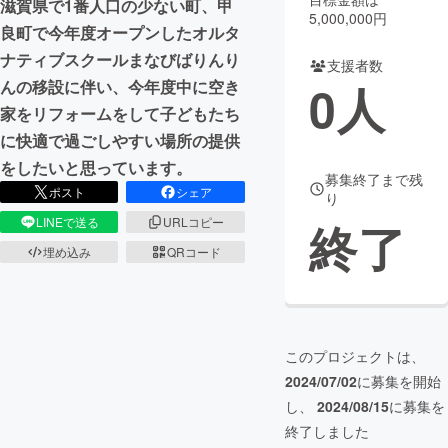
滋賀県で1番人口の少ない町、甲
5,000,000円
良町で今年度オープンしたオルタ
まちづくり・地域活性化
ナティブスクールまなびばりんり
支援者数
0
人
んの移設に伴い、今年度中に空き
CAMPFIRE for Social Good
CAMPFIRE Creation
家をリフォームをして子どもたち
CAMPFIREふるさと納税
machi-ya
コミュニティ
に快適で過ごしやすい場所の提供
をしたいと思っています。
募集終了まで残
ポスト
シェア
り
終了
LINEで送る
URLコピー
埋め込み
QRコード
このプロジェクトは、
2024/07/02
に募集を開始
し、
2024/08/15
に募集を
終了しました