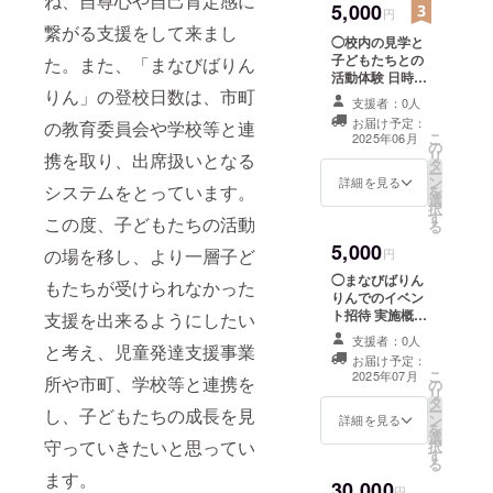
ね、自尊心や自己肯定感に
ホーム
5,000
円
ページ
繋がる支援をして来まし
◯校内の見学と
をご覧
子どもたちとの
くださ
た。また、「まなびばりん
活動体験 日時
い。
りん」の登校日数は、市町
令和7年6月ころ
支援者：0人
の開催 場所 ま
お届け予定：
の教育委員会や学校等と連
なびばりんりん
こ
2025年06月
の
（滋賀県犬上郡
リ
携を取り、出席扱いとなる
タ
甲良町長寺514-
ー
ン
6） ※支援者様の
詳細を見る
システムをとっています。
を
選
交通費や滞在費:
択
す
支援者様の交通
この度、子どもたちの活動
る
費や滞在費は各
5,000
自でご負担くだ
の場を移し、より一層子ど
円
さい。 ※支援者
◯まなびばりん
もたちが受けられなかった
様との連絡方法:
りんでのイベン
詳細はメールで
ト招待 実施概要:
支援を出来るようにしたい
ご連絡いたしま
子どもたちの夏
す。
支援者：0人
と考え、児童発達支援事業
まつりやクリス
お届け予定：
マス会へのご招
こ
2025年07月
所や市町、学校等と連携を
の
待 令和7年7月及
リ
タ
び12月 開催場
ー
し、子どもたちの成長を見
ン
所:まなびばりん
詳細を見る
を
選
りん（滋賀県犬
守っていきたいと思ってい
択
す
上郡甲良町長寺
る
514-6） ※支援者
ます。
30,000
様の交通費や滞
円