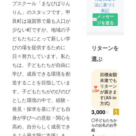
ブスクール「まなびばりん
として児童
法に基づく
表記
発達支援事
りん」のスタッフです。甲
メッセー
業所Child
良町は滋賀県で最も人口が
ジを送る
supportりん
少ない町ですが、地域の子
りん内で開
校しまし
どもたちにとって新しい学
た。この度
びの場を提供するために
リターンを
場所の移設
日々努力しています。私た
をし、児童
選ぶ
発達支援事
ちは、子どもたちが自由に
業と
学び、成長できる環境を創
目標金額
学校や市町
未達でも
造することを目指していま
の教育委員
リターン
会と連携し
す。子どもたちがのびのび
が届きま
す
(All-in
つつ、子ど
とした環境の中で、経験・
方式)
もたちの新
発見・探求を基に子ども自
しい学びの
3,000
円
身が学びへの意欲・関心を
場へと変わ
◯子どもたちか
ります。ど
らのお礼のお手
高め、自分らしく成長でき
紙
うぞ、皆様
るよう最大限に支援しま