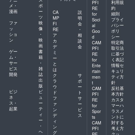
利用規
PFI
メ・
ポ
約
RE
漫画
ー
CA
説
細則
for
ツ
MP
明
プライ
Soci
ファ
映
FI
会
バシー
al
ッ
像
RE
・
ポリ
Goo
ショ
・
ア
相
シー
d
ン
映
カ
談
特定商
CAM
画
デ
会
取引法
PFI
ゲー
書
ミ
に基づ
RE
ム・
籍
ー
く表記
for
サー
・
と
情報セ
Ente
ビス
雑
は
キュリ
rtain
開発
誌
ク
サ
ティ方
men
出
ラ
ポ
針
t
版
ウ
ー
反社基
CAM
ビジ
ビ
ド
ト
本方針
PFI
ネ
ュ
フ
サ
カスタ
RE
ス・
ー
ァ
ー
マーハ
for
起業
テ
ン
ビ
ラスメ
Spor
ィ
デ
ス
ントに
ts
ー
ィ
対する
CAM
・
ン
考え方
PFI
ヘ
グ
クッ
RE