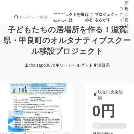
新
ロ
規
グ
会
プロジェクトを掲
はじ
プロジェクト
/
載するには
める
をさがす
イ
員
ン
登
子どもたちの居場所を作る！滋賀
録
県・甲良町のオルタナティブスクー
ル移設プロジェクト
人気のプロ
注目のリ
注目の新着プロ
募集終了が近いプ
もうすぐ公開
ジェクト
ターン
ジェクト
ロジェクト
されます
chaisapo3079
ソーシャルグッド
滋賀県
アート・写真
音楽
現在の支援総
テクノロジー・ガジェット
ゲーム・サ
額
0
円
映像・映画
書籍・雑誌
0%
ビジネス・起業
チャレンジ
目標金額は