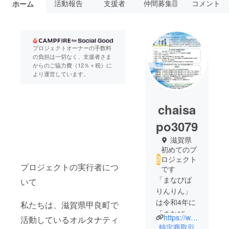
活動報告
支援者
仲間募集
コメント
ホーム
1
プロジェクトオーナーの手数料
の負担は一切なく、支援者さま
からのご協力費（12％＋税）に
より運営しています。
chaisa
po3079
滋賀県
初めてのプ
ロジェクト
プロジェクトの実行者につ
です
「まなびば
いて
りんりん」
は令和4年に
私たちは、滋賀県甲良町で
「まなび場
https://www.instagram.com/chaisaporinrin/
活動しているオルタナティ
りんりん」
特定商取引