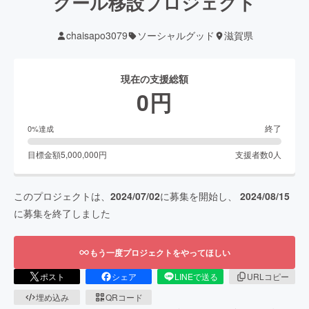
クール移設プロジェクト
chaisapo3079
ソーシャルグッド
滋賀県
現在の支援総額
0
円
終了
0
%達成
目標金額
5,000,000
円
支援者数
0
人
このプロジェクトは、
2024/07/02
に募集を開始し、
2024/08/15
に募集を終了しました
もう一度プロジェクトをやってほしい
ポスト
シェア
LINEで送る
URLコピー
埋め込み
QRコード