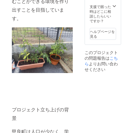
むことができる環境を作り
支援で困った
出すことを目指していま
時はどこに相
談したらいい
す。
ですか？
ヘルプページを
見る
このプロジェクト
の問題報告は
こち
ら
よりお問い合わ
せください
プロジェクト立ち上げの背
景
甲良町は人口が少なく、学