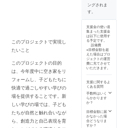
ングされま
す。
支援金の使い道
集まった支援金
は以下に使用す
る予定です。
このプロジェクトで実現し
設備費
たいこと
※目標金額を超
えた場合はプロ
ジェクトの運営
このプロジェクトの目的
費に充てさせて
いただきます。
は、今年度中に空き家をリ
フォームし、子どもたちに
支援に関するよ
くある質問
快適で過ごしやすい学びの
手数料はいく
場を提供することです。新
らかかります
か？
しい学びの場では、子ども
目標金額に届
たちが自然と触れ合いなが
かなかった場
ら、創造力と自己表現を育
合どうなりま
すか？