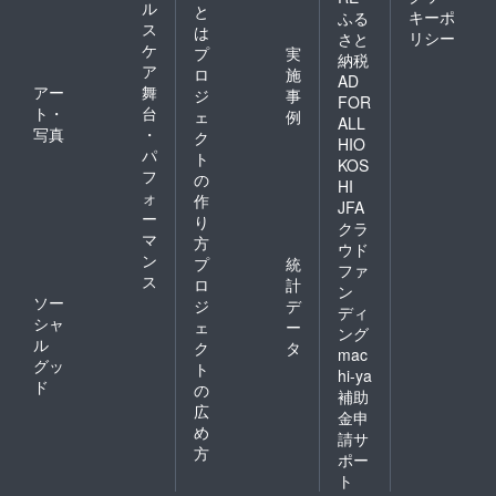
ル
と
キーポ
ふる
ス
は
リシー
さと
ケ
プ
実
納税
ア
ロ
施
AD
アー
舞
ジ
事
FOR
ト・
台
ェ
例
ALL
写真
・
ク
HIO
パ
ト
KOS
フ
の
HI
ォ
作
JFA
ー
り
クラ
マ
方
ウド
ン
プ
統
ファ
ス
ロ
計
ン
ソー
ジ
デ
ディ
シャ
ェ
ー
ング
ル
ク
タ
mac
グッ
ト
hi-ya
ド
の
補助
広
金申
め
請サ
方
ポー
ト