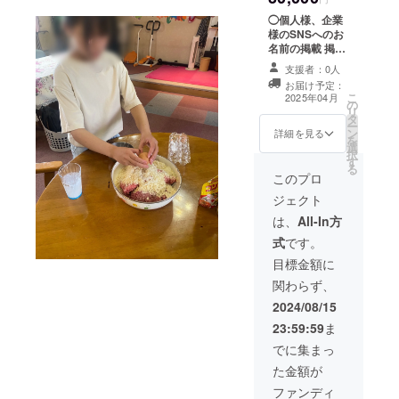
在費:支援者様の
◯個人様、企業
交通費や滞在費
様のSNSへのお
は各自でご負担
名前の掲載 掲載
ください。 ※支
期間:令和7年1
援者様との連絡
支援者：0人
月〜2年間 掲載
方法:詳細はメー
お届け予定：
方法:ご支援頂い
こ
ルでご連絡いた
2025年04月
の
た方のお名前を
リ
します。
タ
ホームページに
ー
ン
掲載させて頂き
詳細を見る
を
選
ます。 ※支援時
択
す
に、必ず備考欄
る
に掲載を希望さ
このプロ
れるお名前をご
ジェクト
記入ください。
は、
All-In方
式
です。
目標金額に
関わらず、
2024/08/15
23:59:59
ま
でに集まっ
た金額が
ファンディ