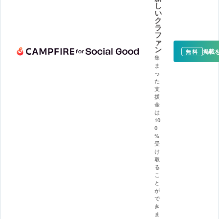
し
い
ク
ラ
フ
ァ
ン
掲載
無料
集
ま
っ
た
支
援
金
は
10
0
%
受
け
取
る
こ
と
が
で
き
ま