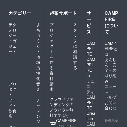
カテゴリー
起案サポート
サ
CAMP
ー
FIRE
テク
ま
プ
ス
ビ
につい
ノロ
ち
ロ
タ
ス
て
ジー
づ
ジ
ッ
・ガ
く
ェ
フ
CAM
CAMP
ジェ
り
ク
に
PFI
FIREと
ット
・
ト
相
RE
は
地
を
談
CAM
あんし
域
作
す
PFI
ん・安
活
る
る
RE
全への
性
資
コ
取り組
化
料
ミュ
み
プロ
音
請
ニ
ニュー
ダク
楽
求
ティ
ス
ト
CAM
ヘルプ
クラウドファ
フー
チ
PFI
お問い
ンディングの
ド・
ャ
RE
合わせ
ノウハウを無
飲食
レ
Crea
料で学ぼう
店
ン
tion
各種規定
CAMPFIRE
ジ
CAM
アカデミー
アニ
ス