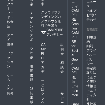
ニ
ニュー
ダク
楽
求
ティ
ス
ト
CAM
ヘルプ
クラウドファ
フー
チ
PFI
お問い
ンディングの
ド・
ャ
RE
合わせ
ノウハウを無
飲食
レ
Crea
料で学ぼう
店
ン
tion
各種規定
CAMPFIRE
ジ
CAM
アカデミー
アニ
ス
利用規
PFI
メ・
ポ
約
RE
漫画
ー
CA
説
細則
for
ツ
MP
明
プライ
Soci
ファ
映
FI
会
バシー
al
ッ
像
RE
・
ポリ
Goo
ショ
・
ア
相
シー
d
ン
映
カ
談
特定商
CAM
画
デ
会
取引法
PFI
ゲー
書
ミ
に基づ
RE
ム・
籍
ー
く表記
for
サー
・
と
情報セ
Ente
ビス
雑
は
キュリ
rtain
開発
誌
ク
サ
ティ方
men
出
ラ
ポ
針
t
版
ウ
ー
反社基
CAM