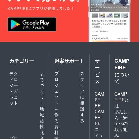
カテゴリー
起案サポート
サ
CAMP
ー
FIRE
テク
ま
プ
ス
ビ
につい
ノロ
ち
ロ
タ
ス
て
ジー
づ
ジ
ッ
・ガ
く
ェ
フ
CAM
CAMP
ジェ
り
ク
に
PFI
FIREと
ット
・
ト
相
RE
は
地
を
談
CAM
あんし
域
作
す
PFI
ん・安
活
る
る
RE
全への
性
資
コ
取り組
化
料
ミュ
み
プロ
音
請