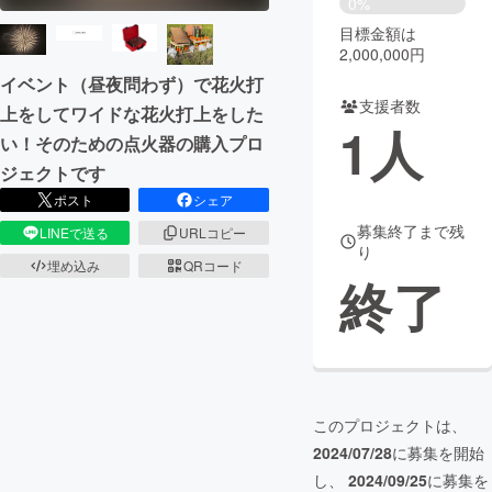
0%
目標金額は
まちづくり・地域活性化
2,000,000円
イベント（昼夜問わず）で花火打
支援者数
CAMPFIRE for Social Good
CAMPFIRE Creation
上をしてワイドな花火打上をした
1
人
CAMPFIREふるさと納税
machi-ya
コミュニティ
い！そのための点火器の購入プロ
ジェクトです
ポスト
シェア
募集終了まで残
LINEで送る
URLコピー
り
埋め込み
QRコード
終了
このプロジェクトは、
2024/07/28
に募集を開始
し、
2024/09/25
に募集を