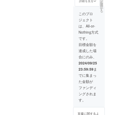
現場が
ン
らいます こちら
詳細を見る
を
味わえ
選
は当日になりま
択
ます こ
す
す ご要望により
る
ちらは
花火玉の大きさ
このプロ
本部ま
は決めさせてい
ジェクト
たは受
ただきます 2
付時に
号、2.5号、3
は、All-or-
支援者
号、4号までです
Nothing方式
様のお
名前等
です。
お伝え
目標金額を
くださ
い こち
達成した場
らでも
合にのみ、
分かる
ように
2024/09/25
してお
23:59:59
ま
きます
※交通費
でに集まっ
等は支
た金額が
援者様
ご負担
ファンディ
でお願
ングされま
いいた
します
す。
開催日
時2024
年12月
支援に関するよ