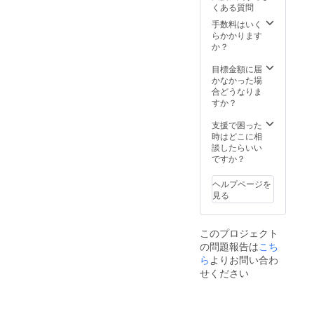
下旬頃
くある質問
時間
18:30~
手数料はいく
19:00頃
らかかります
予定 雨
か？
天の場
合はそ
目標金額に届
の時に
かなかった場
お知ら
合どうなりま
せしま
すか？
す
支援で困った
時はどこに相
談したらいい
ですか？
ヘルプページを
見る
このプロジェクト
の問題報告は
こち
ら
よりお問い合わ
せください