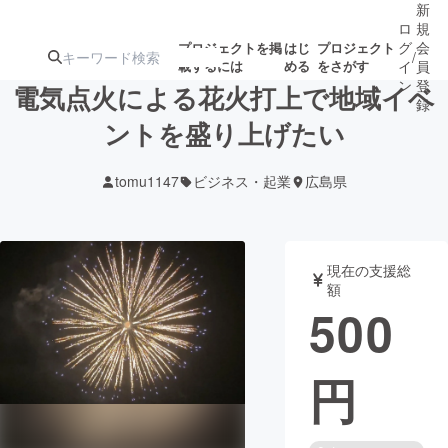
新
ロ
規
グ
会
プロジェクトを掲
はじ
プロジェクト
/
載するには
める
をさがす
イ
員
ン
登
電気点火による花火打上で地域イベ
録
ントを盛り上げたい
人気のプロ
注目のリ
注目の新着プロ
募集終了が近いプ
もうすぐ公開
tomu1147
ビジネス・起業
広島県
ジェクト
ターン
ジェクト
ロジェクト
されます
アート・写真
音楽
現在の支援総
額
500
テクノロジー・ガジェット
ゲーム・サ
円
映像・映画
書籍・雑誌
ビジネス・起業
チャレンジ