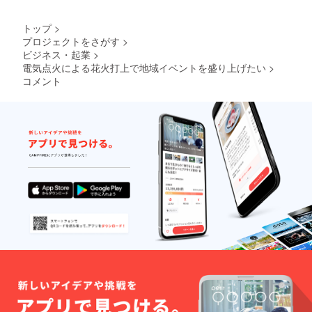
トップ
>
プロジェクトをさがす
>
ビジネス・起業
>
電気点火による花火打上で地域イベントを盛り上げたい
>
コメント