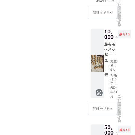
こ
2024年11月
の
火玉に書いてく
リ
タ
ださい きっと願
ー
ン
いは届くと思い
詳細を見る
を
選
ます こちらは
択
す
2024年11月下旬
る
頃に描きたい思
10,
いなどをメール
残り10
000
にて送付くださ
円
い こちらで書か
花火玉
せていただきま
へメッ
す もしくはこち
セージ
らにお越しいた
を描き
だき書いてもら
支援
打上さ
います
者：
せて頂
0人
きます
お届
こちら
け予
のリ
定：
ターン
2024
年11
は 花火
こ
月
玉の個
の
リ
数が決
タ
ー
まって
ン
詳細を見る
を
ます 大
選
択
きさに
す
る
より決
50,
めさせ
残り15
ていた
000
円