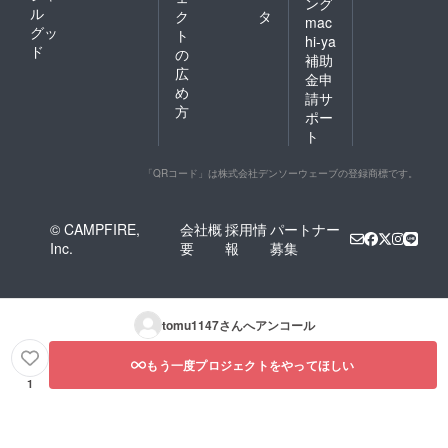
ング
ル
ク
タ
mac
グッ
ト
hi-ya
ド
の
補助
広
金申
め
請サ
方
ポー
ト
「QRコード」は株式会社デンソーウェーブの登録商標です。
© CAMPFIRE,
会社概
採用情
パートナー
Inc.
要
報
募集
tomu1147
さんへアンコール
もう一度プロジェクトをやってほしい
1