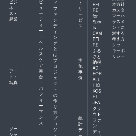
ビジ
ビ
ド
ト
本方針
PFI
ネ
ュ
フ
サ
カスタ
RE
ス・
ー
ァ
ー
マーハ
for
起業
テ
ン
ビ
ラスメ
Spor
ィ
デ
ス
ントに
ts
ー
ィ
対する
CAM
・
ン
考え方
PFI
ヘ
グ
クッ
RE
ル
と
キーポ
ふる
ス
は
リシー
さと
ケ
プ
実
納税
ア
ロ
施
AD
アー
舞
ジ
事
FOR
ト・
台
ェ
例
ALL
写真
・
ク
HIO
パ
ト
KOS
フ
の
HI
ォ
作
JFA
ー
り
クラ
マ
方
ウド
ン
プ
統
ファ
ス
ロ
計
ン
ソー
ジ
デ
ディ
シャ
ェ
ー