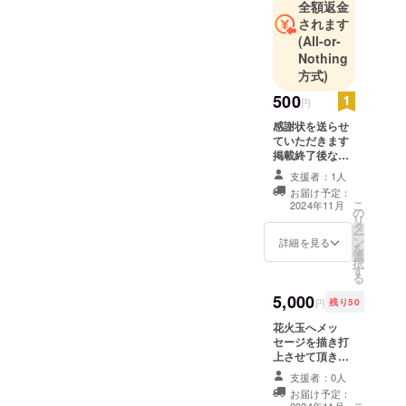
全額返金
されます
(All-or-
Nothing
方式)
500
円
感謝状を送らせ
ていただきます
掲載終了後なの
で11月中旬頃す
支援者：1人
ぎに送付させて
お届け予定：
頂きます
こ
2024年11月
の
リ
タ
ー
ン
詳細を見る
を
選
択
す
る
5,000
円
残り50
花火玉へメッ
セージを描き打
上させて頂きま
す これから頑張
支援者：0人
りたいことや素
お届け予定：
直な気持ちを花