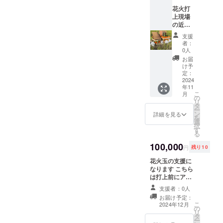
だきま
花火打
す 2
上現場
号、2.5
の近く
号、3
で見て
号、4号
支援
もらえ
こちら
者：
る特別
の中か
0人
体験に
ら選ん
お届
なりま
で頂き
け予
す こち
それに
定：
らは花
2024
金額分
年11
火打上
の個数
こ
月
現場
へ記入
の
リ
（本部
出来ま
タ
ー
側）か
す こち
ン
詳細を見る
を
ら観覧
らは
選
択
できる
メール
す
る
特別体
で送っ
験にな
100,000
ていた
円
残り10
ります
だく
花火打
花火玉の支援に
か、こ
上筒か
なります こちら
ちらに
ら打ち
は打上前にアナ
お越し
上がる
ウンスなどで紹
いただ
支援者：0人
瞬間や
介させて頂き、
き書い
お届け予定：
音など
感謝を伝えさせ
てもら
こ
2024年12月
の迫力
の
て頂きその後に
います
リ
のある
タ
打上をさせても
ー