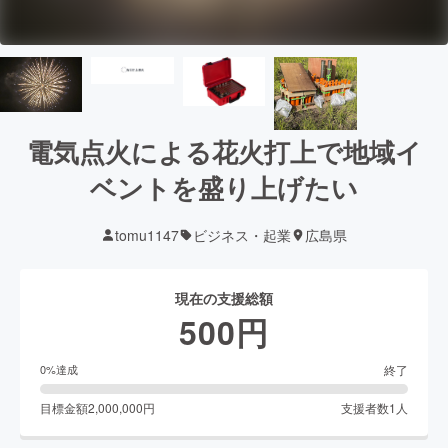
電気点火による花火打上で地域イ
ベントを盛り上げたい
tomu1147
ビジネス・起業
広島県
現在の支援総額
500
円
終了
0
%達成
目標金額
2,000,000
円
支援者数
1
人