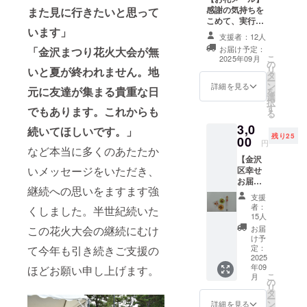
ファン
す。詳
感謝の気持ちを
りの花
また見に行きたいと思って
20 阿字
ディン
細は、
こめて、実行委
火を参
観（30
グ参加
ガイド
います」
員長からのお礼
考に３
分）/本
券使用
支援者：12人
協会の
メールをお届け
色を作
堂 17：
＋整理
HPをご
お届け予定：
「金沢まつり花火大会が無
します。 このリ
成！
25～
番号」
こ
2025年09月
確認く
の
ターンは1,000
ケース
17：55
を記載
リ
ださ
いと夏が終われません。地
タ
円、3,000円のお
から取
写経
しま
ー
い。
ン
礼メールのリ
り外し
詳細を見る
（30
す。 企
元に友達が集まる貴重な日
を
https://
選
ターンと同じ内
て、洋
分）
画ガイ
択
yokoka
す
容になります。
服やカ
18：00
でもあります。これからも
ドは中
る
naguide
バンに
～18：
学生以
.org/ ※
3,0
続いてほしいです。」
つけら
15 18時
上の参
記載い
残り25
00
れま
の鐘撞
円
加を想
ただい
など本当に多くのあたたか
す！
き（6名
定して
た個人
【金沢
色：
希望者
いま
情報を
いメッセージをいただき、
区幸せ
レッ
多数の
す。小
ガイド
お届け
ド、
場合は
学生以
継続への思いをますます強
協会に
大使ぼ
ゴール
抽
支援
下のお
提供す
たん
ド、ブ
者：
選）・
くしました。半世紀続いた
子様の
る場合
ちゃん
15人
ラック
境内散
参加に
があり
セッ
ゴール
お届
この花火大会の継続にむけ
策 ◎受
ついて
ます。
ト】 金
け予
ド 素
付時
は、
※支援者
沢区幸
定：
て今年も引き続きご支援の
材：
間：
メッ
様の交
せお届
2025
布、ス
15：00
セージ
通費や
年09
け大使
ほどお願い申し上げます。
ワロフ
～ （出
等でご
こ
月
滞在費
ぼたん
の
スキー
発時間
相談く
リ
は各自
ちゃん
タ
クリス
は15：
ださ
ー
でご負
のボー
ン
詳細を見る
タル
30で