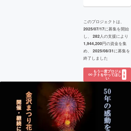
このプロジェクトは、
2025/07/17
に募集を開始
し、
282
人の支援により
1,944,200
円の資金を集
め、
2025/08/31
に募集を
終了しました
もう一度プロジェ
3
クトをやってほし
9
い