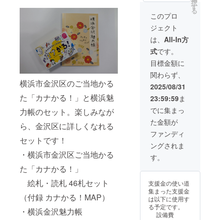
択
しみな
ン付き
す
神 御朱
る
がら、
のコイ
印帳
このプロ
金沢区
ンケー
サイ
ジェクト
に詳し
スで
ズ：縦
くなれ
す。小
18cm、
は、
All-In方
るセッ
物入れ
横
式
です。
トで
として
12cm、
す！ ・
も使っ
厚み
目標金額に
横浜市
ていた
1.5cm
関わらず、
金沢区
だけま
枚
横浜市金沢区のご当地かる
ご当地
す！
数：片
2025/08/31
かるた
サイ
面24枚
た「カナかる！」と横浜魅
23:59:59
ま
「カナ
ズ：縦
（蛇腹
か
100mm
タイ
でに集まっ
力帳のセット。楽しみなが
る！」
×横
プ） ・
た金額が
絵
90mm
横浜金
ら、金沢区に詳しくなれる
札・読
・金沢
澤七福
ファンディ
札 46札
セットです！
区幸せ
神 クリ
ングされま
セット
お届け
アファ
・横浜市金沢区ご当地かる
（付録
大使ぼ
イル
す。
カナか
たん
（紅白2
た「カナかる！」
る！
ちゃん
枚セッ
MAP）
ぬいぐ
ト）
絵札・読札 46札セット
支援金の使い道
・横浜
るみ
サイ
集まった支援金
金沢魅
キーホ
ズ：縦
（付録 カナかる！MAP）
は以下に使用す
力帳
ルダー
31cm、
る予定です。
サイ
（マリ
・横浜金沢魅力帳
横
設備費
ズ：縦
ンver）
22cm（