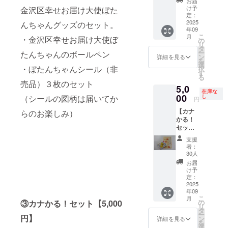
お届
わせ】
ルそし
だわっ
け予
金沢区幸せお届け大使ぼた
金沢区
て、通
定：
た上質
幸せお
2025
常はラ
んちゃんグッズのセット。
なTシャ
年09
届け大
ンダム
ツで、
こ
月
・金沢区幸せお届け大使ぼ
使ぼた
で販売
の
首まわ
リ
んちゃ
してい
タ
りは長
ー
たんちゃんのボールペン
んグッ
る七福
ン
年着て
詳細を見る
を
ズ３種
神缶
選
も丈夫
・ぼたんちゃんシール（非
択
類を
バッチ
す
な 「ダ
る
セット
のコン
ブルス
売品）３枚のセット
5,0
で！そ
プリー
テッ
在庫な
れぞれ
00
トセッ
し
（シールの図柄は届いてか
チ」仕
円
違った
ト。そ
上げ ※
【カナ
ぼたん
らのお楽しみ）
こに昔
画像は
かる！
ちゃん
と今の
イメー
セッ
が楽し
横浜金
ジで
ト】 横
めま
沢を重
す。
支援
浜市金
す。 ・
ねて見
者：
沢区の
金沢区
る事が
30人
ご当地
幸せお
出来る
お届
かるた
届け大
今昔地
け予
「カナ
使ぼた
定：
図をあ
か
2025
んちゃ
わせた
年09
る！」
んコイ
大満足
こ
月
と横浜
ンケー
の
③カナかる！セット【5,000
なセッ
リ
魅力帳
ス
タ
ト。 ・
ー
のセッ
円】
キー
ン
横浜金
詳細を見る
を
ト。楽
チェー
選
澤七福