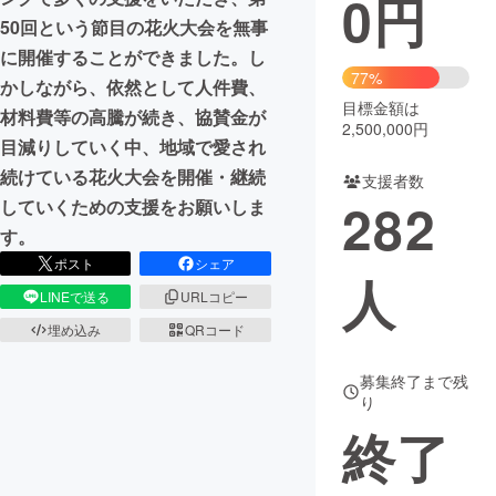
0
円
50回という節目の花火大会を無事
まちづくり・地域活性化
に開催することができました。し
77%
かしながら、依然として人件費、
目標金額は
CAMPFIRE for Social Good
CAMPFIRE Creation
材料費等の高騰が続き、協賛金が
2,500,000円
CAMPFIREふるさと納税
machi-ya
コミュニティ
目減りしていく中、地域で愛され
続けている花火大会を開催・継続
支援者数
282
していくための支援をお願いしま
す。
ポスト
シェア
人
LINEで送る
URLコピー
埋め込み
QRコード
募集終了まで残
り
終了