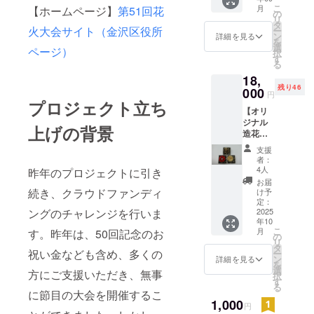
年３月
サイド
したい
こ
月
【ホームページ】
第51回花
る」】
までの
の
ライン
企画ガ
リ
花火打
企画ガ
タ
「南部
イドに
火大会サイト（金沢区役所
ー
ち上げ
イドか
ン
市場
詳細を見る
申込み
を
場所か
らお好
選
駅」 か
してく
ページ）
択
らも近
きなも
す
らす
ださ
る
い薬王
のを選
ぐ） 中
い。そ
18,
寺での
んで参
学生以
の際、
残り46
特別企
000
加でき
上の参
申込
円
画！普
ます。
プロジェクト立ち
加を想
ページ
【オリ
段は行
参加当
定して
の備考
ジナル
えない
日に横
いま
欄に
上げの背景
造花ア
鐘撞き
浜金沢
す。小
「金沢
レンジ
もでき
魅力帳
学生以
まつり
支援
メン
るチャ
をお渡
下のお
者：
花火大
ト】 布
ンスが
ししま
4人
子様の
昨年のプロジェクトに引き
会クラ
地から
ありま
す。 企
参加に
お届
ウド
ひとつ
す！ 日
続き、クラウドファンディ
画ガイ
け予
ついて
ファン
ひとつ
時：集
定：
ドへの
は、
ディン
丁寧に
2025
ングのチャレンジを行いま
合：9月
申込方
メッ
グ参加
年10
手作業
27日
法： ①
セージ
券使用
こ
月
す。昨年は、50回記念のお
でつく
（土）
の
金沢ま
等でご
＋整理
リ
る造花
15時30
タ
つり実
相談く
番号」
祝い金なども含め、多くの
ー
アレン
分（受
ン
行委員
詳細を見る
ださ
を記載
を
ジメン
付時間
選
会から
い。 ※
方にご支援いただき、無事
しま
択
ト。 金
15 時
す
整理番
支援者
す。 企
る
沢まつ
～） 京
号を記
に節目の大会を開催するこ
様の交
画ガイ
り花火
1,000
急金沢
載した
通費や
円
ドは中
大会の
文庫駅