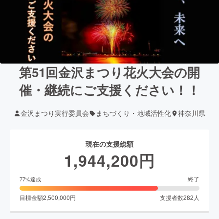
第51回金沢まつり花火大会の開
催・継続にご支援ください！！
金沢まつり実行委員会
まちづくり・地域活性化
神奈川県
現在の支援総額
1,944,200
円
終了
77
%達成
目標金額
2,500,000
円
支援者数
282
人