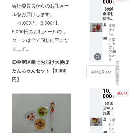
000
を必ず
テッ
円
はでき
が着て
実行委員長からのお礼メー
ご確認
チ」仕
【横浜
ませ
いるT
いただ
上げ ※
ルをお届けします。
金澤七
ん。 ※
シャツ
きお申
画像は
福神
支援者
と同じ
込みく
イメー
※1,000円、3,000円、
セッ
様の交
デザイ
ださい
ジで
支援
ト】
通費や
ン。黒
着心地
す。
者：
5,000円のお礼メールのリ
“アン
滞在費
はリ
や素材
5人
クルト
は各自
ターン
感にこ
お届
ターンは全て同じ内容にな
リス”の
でご負
限定の
だわっ
け予
生みの
担くだ
色で
定：
ります。
た上質
親であ
2025
さい。
す！ ・
なTシャ
年09
り、船
※詳細は
色：黒
ツで、
こ
月
と海を
②金沢区幸せお届け大使ぼ
9月上旬
色 ・素
の
首まわ
リ
こよな
にメー
材：綿
タ
りは長
ー
たんちゃんセット【3,000
く愛し
ルで連
100％
ン
年着て
詳細を見る
を
た「柳
絡しま
5.6oz
選
も丈夫
円】
択
原良平
す。
・サイ
す
な 「ダ
る
氏」の
ズ：サ
ブルス
10,
描く可
イズ表
テッ
残り48
愛らし
000
を必ず
チ」仕
円
い七福
ご確認
上げ ※
【金沢
神がデ
いただ
画像は
区幸せ
ザイン
きお申
イメー
お届け
された
込みく
ジで
大使ぼ
御朱印
ださい
す。
支援
たん
帳、ク
着心地
者：
ちゃん
リア
や素材
2人
詰め合
ファイ
感にこ