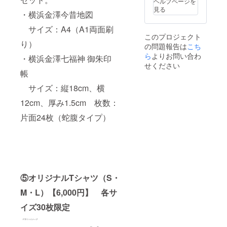
ヘルプページを
チーム
ン付 ・
見る
が作
・横浜金澤今昔地図
横浜金
成！ 年
沢観光
サイズ：A4（A1両面刷
に一度
協会×
このプロジェクト
のチャ
シーサ
り）
の問題報告は
ンピオ
こち
イドラ
ン決定
イン コ
ら
よりお問い合わ
・横浜金澤七福神 御朱印
戦「カ
ラボ
せください
ナか
キーホ
帳
る！公
ルダー
式大
サイズ：縦18cm、横
（武将
会」を
ver）
12cm、厚み1.5cm 枚数：
実施。
シー
サイド
片面24枚（蛇腹タイプ）
ライン
のオリ
ジナル
キャラ
クター
「キラ
キラ☆
シーた
⑤オリジナルTシャツ（S・
ん」と
M・L）【6,000円】 各サ
初コラ
ボレー
イズ30枚限定
ショ
ンした
クッ