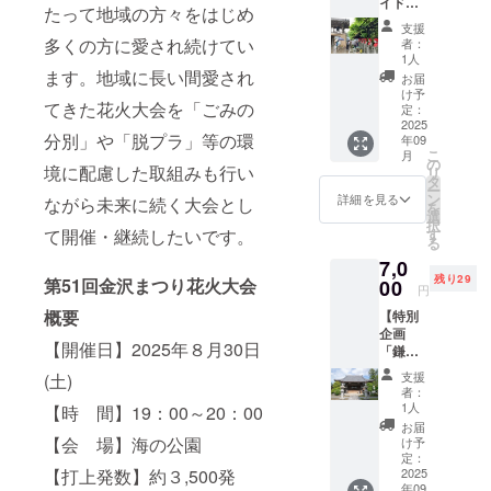
ます。
イド協
を開
日に横
イズ）1
たって地域の方々をはじめ
会企画
催！！
浜金沢
枚 ・チ
支援
ガイド
お土産
魅力帳
多くの方に愛され続けてい
ラシ
者：
参加券
には人
をお渡
1人
（B5サ
（２
気の豆
ます。地域に長い間愛され
ししま
イ
お届
枚）】
大福(2
す。 企
け予
ズ）
てきた花火大会を「ごみの
横濱金
個)つき
定：
画ガイ
1枚 ※ポ
澤シ
2025
日時：
ドへの
ス
分別」や「脱プラ」等の環
年09
ティガ
10月26
申込方
ター、
こ
月
イド協
日
の
法： ①
チラシ
境に配慮した取組みも行い
リ
会が開
（日）
タ
金沢ま
は同じ
ー
催する
16時～
ン
つり実
詳細を見る
デザイ
ながら未来に続く大会とし
を
企画ガ
17時半
選
行委員
ンです
択
イドへ
（予
す
て開催・継続したいです。
会から
「ホウ
る
の参加
定）
整理番
セン
7,0
券。 金
号を記
カ」公
残り29
沢区内
第51回金沢まつり花火大会
00
※15時半
載した
式HP
円
を中心
から受
参加券
https://
概要
【特別
に魅力
付開始
をデー
anime-
企画
的な街
場所：
タで送
housen
【開催日】2025年８月30日
「鎌倉
歩きガ
ブラン
付しま
ka.com/
時代か
イドを
チ横浜
す。 ②
支援
(土)
らの古
行って
南部市
横濱金
者：
刹 地域
いるガ
場
1人
澤シ
【時 間】19：00～20：00
のお
イド協
NANBU
ティガ
お届
寺、薬
会の９
【会 場】海の公園
BASE
け予
イド協
王寺で
月から
定：
会HPか
心を整
2025
【打上発数】約３,500発
令和８
（シー
ら参加
年09
え