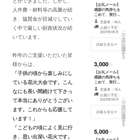
とができました。しかし、
参加券
滞在費
学生以
【お礼メール】
花火を
改札口
をデー
は各自
上の参
人件費・材料等の高騰が続
感謝の気持ちを
イメー
前 解
タで送
でご負
加を想
こめて、実行委
ジした
散：18
付しま
担くだ
定して
き、協賛金が目減りしてい
員長からのお礼
今回だ
時15分
す。 ②
さい。
支援者：46人
いま
メールをお届け
けのオ
頃 薬王
横濱金
※詳細の
す。小
く中で厳しい財政状況が続
お届け予定：
します。 このリ
リジナ
寺境内
澤シ
ご案
こ
2025年09月
学生以
の
ターンは3,000
ル商品
で解散
ティガ
いています。
内：詳
リ
下のお
タ
円、5,000円のお
です。
コー
イド協
細は
ー
子様の
ン
礼メールのリ
区の花
詳細を見る
ス：京
会HPか
メール
を
参加に
選
ターンと同じ内
である
急金沢
ら参加
でご連
択
ついて
す
昨年のご支援いただいた皆
容になります。
牡丹の
文庫駅
したい
絡しま
る
は、
ような
⇒15:50
企画ガ
す。
メッ
3,000
様からは、
鮮やか
円
称名寺
イドに
セージ
な赤色
（境内
申込み
【お礼メール】
等でご
「子供の頃から楽しみにし
の花
散策）
してく
感謝の気持ちを
相談く
火、き
⇒16:20
ださ
ている花火大会です。こん
こめて、実行委
ださ
らきら
薬王寺
い。そ
員長からのお礼
い。
支援者：16人
と打ち
【薬王
なにも長い間続けて下さっ
の際、
メールをお届け
※11月以
あがる
お届け予定：
寺体験
申込
します。 このリ
降の企
こ
2025年09月
花火、
て本当にありがとうござい
メ
ページ
の
ターンは1,000
画ガイ
リ
夜空を
ニュー
の備考
タ
円、5,000円のお
ドは日
ます。これからも応援して
ー
まとい
】 16：
欄に
ン
礼メールのリ
程や内
詳細を見る
を
ながら
30～
「金沢
選
ターンと同じ内
容に変
います！」
択
輝く花
16：50
まつり
す
容になります。
更があ
る
火、職
住職法
花火大
「こどもの頃によく見に行
る可能
人が昨
話/本堂
5,000
会クラ
性があ
円
年の金
16：50
ウド
き、思い出深い花火です。
りま
【お礼メール】
沢まつ
～17：