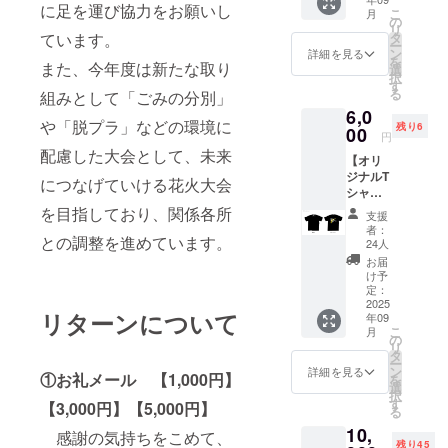
ツ！背
す！ ・
18cm、
に足を運び協力をお願いし
こ
月
止のと
中のデ
色：黒
の
横
リ
きは
ザイン
色 ・素
タ
ています。
12cm、
ー
メール
は、花
材：綿
ン
厚み
詳細を見る
を
で連絡
火大会
また、今年度は新たな取り
100％
選
1.5cm
択
しま
に従事
5.6oz
す
枚
る
組みとして「ごみの分別」
す。 ※
してい
・サイ
数：片
記載い
6,0
るス
ズ：サ
面24枚
や「脱プラ」などの環境に
ただい
残り6
タッフ
00
イズ表
（蛇腹
円
た個人
が着て
を必ず
タイ
配慮した大会として、未来
情報を
【オリ
いるT
ご確認
プ）
当日の
ジナルT
シャツ
いただ
につなげていける花火大会
案内を
シャ
と同じ
きお申
行う
ツ Lサ
デザイ
を目指しており、関係各所
込みく
支援
NPO法
イズ】
ン。黒
ださい
者：
人横濱
金沢ま
との調整を進めています。
はリ
着心地
24人
金澤シ
つりの
ターン
や素材
お届
ティガ
オリジ
限定の
感にこ
け予
イド協
ナルT
色で
定：
だわっ
会に提
シャ
2025
す！ ・
た上質
リターンについて
年09
供する
ツ！背
色：黒
なTシャ
こ
月
場合が
中のデ
色 ・素
の
ツで、
リ
ありま
ザイン
材：綿
タ
首まわ
ー
す。 ※
は、花
100％
ン
りは長
詳細を見る
①お礼メール 【1,000円】
を
中止に
火大会
5.6oz
選
年着て
択
なった
に従事
・サイ
す
も丈夫
【3,000円】【5,000円】
る
場合も
してい
ズ：サ
な 「ダ
10,
支援金
るス
イズ表
感謝の気持ちをこめて、
ブルス
残り45
の返金
タッフ