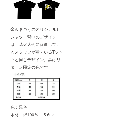
ション
スト
ラップ
です。
二人と
も武将
の恰好
金沢まつりのオリジナルT
をして
シャツ！背中のデザイン
いま
す。
は、花火大会に従事してい
サイ
ズ：縦
るスタッフが着ているTシャ
80mm×
横
ツと同じデザイン。黒はリ
80mm
ターン限定の色です！
色：黒色
素材：綿100％ 5.6oz