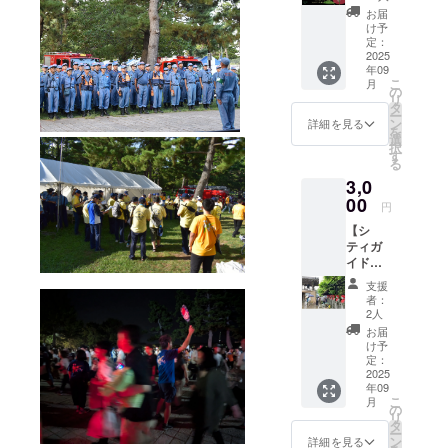
カ』ポ
お届
挑戦しまし
スター
け予
た。多くの
＆チラ
定：
シセッ
2025
支援をいた
年09
ト】 金
こ
だき、50回
月
沢文庫
の
リ
が舞台
目の節目の
タ
ー
となっ
ン
詳細を見る
大会を無事
を
ている
選
択
に開催する
映画
す
る
『ホウ
ことができ
3,0
セン
ました。し
カ』
00
円
かし、材料
（10月
【シ
10日公
費等の高騰
ティガ
開）の
で引き続き
イド協
ポス
会企画
ターと
厳しい財政
支援
ガイド
チラシ
者：
状況が続い
参加券
のセッ
2人
ています。
（１
ト。 映
お届
枚）】
画で
け予
夏の時期に
NPO法
は、昭
定：
なると、地
人横濱
2025
和の終
年09
金澤シ
域の方々か
わりま
こ
月
ティガ
だまだ
の
ら「今年も
リ
イド協
建設中
タ
ー
楽しみにし
会が開
だった
ン
詳細を見る