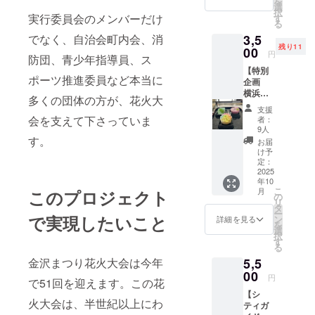
を
催する
あの建
選
ているよ」
択
企画ガ
物や今
実行委員会のメンバーだけ
す
という声を
る
イドへ
も変わ
3,5
でなく、自治会町内会、消
多くいただ
の参加
らない
残り11
券。 金
00
あの景
き、花火大
円
防団、青少年指導員、ス
沢区内
色な
会の思い出
【特別
を中心
ど、金
ポーツ推進委員など本当に
企画
に魅力
話も数多く
沢区の
横浜紅
的な街
昔と今
多くの団体の方が、花火大
耳にしま
谷の和
歩きガ
の風景
支援
す。
菓子づ
イドを
が交差
会を支えて下さっていま
者：
くり体
行って
しま
9人
験】 金
いるガ
す。
す。美
お届
地域の
沢区で
イド協
しく迫
け予
根強い
人々に長い
会の９
定：
力満点
人気の
2025
月から
な花火
間愛され続
年10
ある和
令和８
シーン
こ
月
このプロジェクト
けている花
菓子店
年３月
の
も必見
リ
「横浜
までの
タ
火大会を開
です。
ー
紅谷」
で実現したいこと
企画ガ
ン
心に満
詳細を見る
催・継続し
を
の能見
イドか
選
たす物
択
たい。その
台店店
らお好
す
語をぜ
る
主の鈴
きなも
ひご覧
ため、クラ
5,5
金沢まつり花火大会は今年
木さん
のを選
くださ
ウドファン
を講師
00
んで参
い。 ・
円
で51回を迎えます。この花
に「練
ディングに
加でき
ポス
【シ
り切り
ます。
ター
挑戦してい
火大会は、半世紀以上にわ
ティガ
教室」
参加当
（B2サ