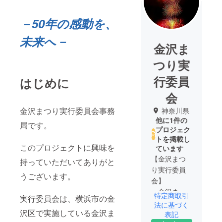
－50年の感動を、
未来へ－
金沢ま
つり実
行委員
はじめに
会
金沢まつり実行委員会事務
神奈川県
他に1件の
局です。
プロジェク
トを掲載し
このプロジェクトに興味を
ています
【金沢まつ
持っていただいてありがと
り実行委員
うございます。
会】
金沢まつ
特定商取引
実行委員会は、横浜市の金
り実行委員
法に基づく
沢区で実施している金沢ま
会は、横浜
表記