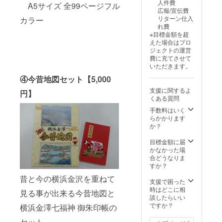
人件費
A5サイズ 全99ページフル
21cm、
Ａ４サ
広報/宣伝費
横
「セー
イズが
リターン仕入
カラー
15cm（
ラー
はいり
れ費
A5サイ
シャ
ま
※目標金額を超
ズ）全
ツ」を
す）
えた場合はプロ
99ペー
着
紅白各
ジェクトの運営
ジフル
た、“マ
１枚 ・
費に充てさせて
カラー
リンぼ
七福神
いただきます。
【カナ
たん
缶バッ
かる！
ちゃ
④今昔地図セット【5,000
ジ 七
とは】
ん”！背
福神＋
支援に関するよ
横浜市
円】
中には
シーク
くある質問
金沢区
「I♡LO
レット
の「魅
VE
手数料はいく
缶バッ
力」を
KANAZ
らかかります
ジ ・横
ぎゅー
AWA」
か？
浜金沢
っと詰
の ロ
今昔地
め込ん
ゴ入り
目標金額に届
図 サ
だ「ご
サイ
かなかった場
イズ：
当地か
ズ：縦
合どうなりま
A4（A1
るた」
10.5cm
すか？
両面刷
です。
、横
り）
昔と今の横浜金沢を重ねて
地元有
9.0cm
支援で困った
志の
、厚み
時はどこに相
見る事が出来る今昔地図と
「カナ
3.5cm
談したらいい
かる」
ボー
ですか？
横浜金澤七福神 御朱印帳の
企画・
ル
運営
チェー
セット。