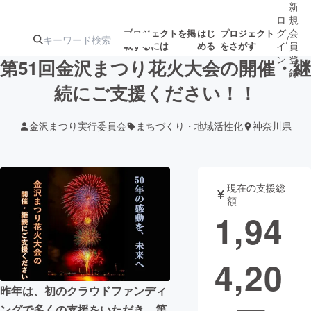
新
ロ
規
グ
会
プロジェクトを掲
はじ
プロジェクト
/
載するには
める
をさがす
イ
員
ン
登
第51回金沢まつり花火大会の開催・継
録
続にご支援ください！！
人気のプロ
注目のリ
注目の新着プロ
募集終了が近いプ
もうすぐ公開
金沢まつり実行委員会
まちづくり・地域活性化
神奈川県
ジェクト
ターン
ジェクト
ロジェクト
されます
アート・写真
音楽
現在の支援総
額
1,94
テクノロジー・ガジェット
ゲーム・サ
4,20
映像・映画
書籍・雑誌
昨年は、初のクラウドファンディ
ビジネス・起業
チャレンジ
ングで多くの支援をいただき、第