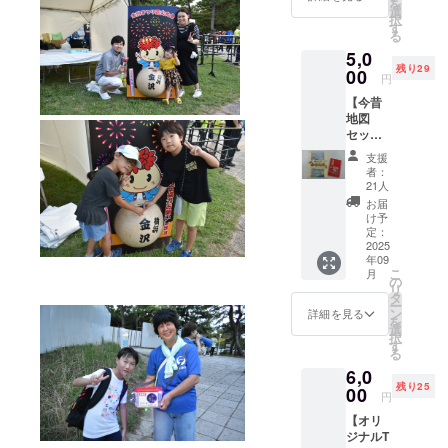
い。
を
担くだ
ルペン
選
ケース
す） ◎
※11月以
択
さい。
と、ぼ
す
サイ
筆記用
降の企
る
※詳細は
たん
ズ：横
具：写
画ガイ
メール
5,0
ちゃん
10.5cm
経用の
ドは日
で連絡
残り29
シール
00
縦
円
筆ペン
程や内
しま
（非売
10.5cm
と鉛筆
容に変
す。
【今昔
品）３
高さ９
を用意
更があ
地図
枚の
cm 本体
してい
る可能
セッ
セット
サイ
ます。
性があ
ト】 昔
（シー
ズ：横
支援
使い慣
りま
と今の
ルの図
者：
約７cm
れた筆
す。詳
横浜金
柄は届
21人
縦 約７
記用具
細は、
沢を重
いてか
お届
cm 裏
をお持
ガイド
ねて見
らのお
け予
面：安
ちいた
協会の
る事が
楽し
定：
全ピ
だいて
HPをご
出来る
2025
み）
ン、ク
も構い
確認く
年09
今昔地
リップ
ませ
こ
ださ
月
図と“ア
の
※手作業
ん。 ◎
リ
い。
ンクル
タ
のた
阿字観
ー
https://
トリ
ン
詳細を見る
め、花
（瞑
を
yokoka
ス”の生
選
の開き
想）：
択
naguide
みの親
す
や色味
坐り方
る
.org/ ※
であ
の出方
は自由
記載い
6,0
り、船
に違い
です。
ただい
残り25
と海を
00
円
があり
おみ足
た個人
こよな
ます
が心配
情報を
【オリ
く愛し
【市原
な方は
ガイド
ジナルT
た「柳
産業】
椅子に