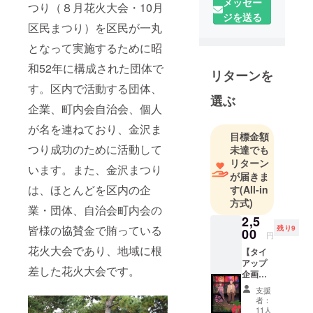
メッセー
市の金沢区
つり（８月花火大会・10月
ジを送る
で実施して
区民まつり）を区民が一丸
いる金沢ま
となって実施するために昭
つり（８月
花火大会・
和52年に構成された団体で
リターンを
10月実施の
す。区内で活動する団体、
区民まつ
選ぶ
企業、町内会自治会、個人
り）を区民
が一丸と
が名を連ねており、金沢ま
目標金額
なって実施
つり成功のために活動して
未達でも
するために
リターン
います。また、金沢まつり
昭和52年に
が届きま
構成された
は、ほとんどを区内の企
す
(All-in
方式)
団体です。
業・団体、自治会町内会の
地域に愛
2,5
皆様の協賛金で賄っている
残り9
00
され続けて
円
いる花火大
花火大会であり、地域に根
【タイ
アップ
会。昨年、
差した花火大会です。
企画
初めてクラ
映画
支援
ウドファン
『ホウ
者：
セン
ディングに
11人