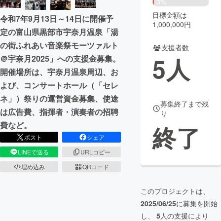
3%
目標金額は
令和7年9月13日～14日に開催予
まちづくり・地域活性化
1,000,000円
定の富山県黒部市宇奈月温泉「湯
の街ふれあい音楽祭モーツァルト
支援者数
CAMPFIRE for Social Good
CAMPFIRE Creation
5
人
＠宇奈月2025」への支援金募集。
CAMPFIREふるさと納税
machi-ya
コミュニティ
開催場所は、宇奈月温泉周辺、お
よび、コンサートホール（「セレ
ネ」）祭りの運営資金募集、使途
募集終了まで残
は広告費、指揮者・演奏者の招聘
り
費など。
終了
ポスト
シェア
LINEで送る
URLコピー
埋め込み
QRコード
このプロジェクトは、
2025/06/25
に募集を開始
し、
5
人の支援により