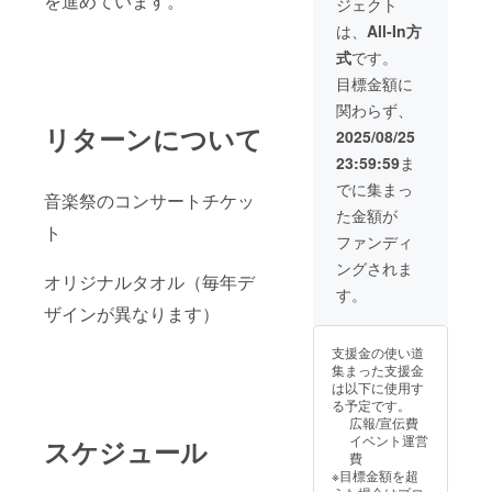
を進めています。
ジェクト
ンサー
部市芸
【ド
トへの
術創造
ン・
は、
All-In方
プロ演
セン
ジョ
式
です。
奏家招
ター セ
ヴァン
聘な
レネ
ニ】 ケ
目標金額に
ど、音
（大
ルビー
関わらず、
楽祭の
ホー
ノのア
リターンについて
運営費
ル） 指
リア
2025/08/25
用に限
揮 横
【フィ
23:59:59
ま
定しま
島勝人
ガロの
す。 返
プログ
結婚】
でに集まっ
音楽祭のコンサートチケッ
礼品
ラム
ヴァイ
た金額が
は、お
ヴァイ
オリン
ト
礼の
オリン
粟津
ファンディ
メール
コン
惇 ソロ
ングされま
となり
サート
スト 渡
オリジナルタオル（毎年デ
ます。
協奏曲
邊万貴
す。
何卒ご
第五番
（ソプ
ザインが異なります）
了承く
イ長
ラノ）
ださ
調 K．
仲谷響
支援金の使い道
い。 ま
219「ト
子（メ
集まった支援金
た、
ルコ
ゾソプ
は以下に使用す
2000円
風」 レ
ラノ）
る予定です。
の支援
イクレ
近藤洋
広報/宣伝費
と返礼
ム 二
平（テ
イベント運営
スケジュール
品は同
短調
ノー
費
内容と
K．626
ル） 栗
※目標金額を超
なりま
オペラ
原峻希