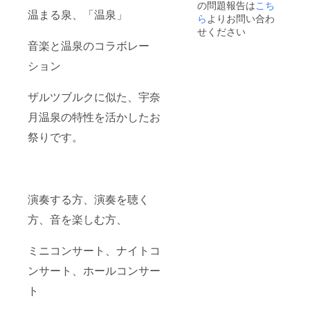
の問題報告は
こち
子（メ
温まる泉、「温泉」
ゾソプ
ら
よりお問い合わ
ラノ）
せください
近藤洋
音楽と温泉のコラボレー
平（テ
ノー
ション
ル） 栗
原峻希
（バリ
ザルツブルクに似た、宇奈
トン）
月温泉の特性を活かしたお
祭りです。
演奏する方、演奏を聴く
方、音を楽しむ方、
ミニコンサート、ナイトコ
ンサート、ホールコンサー
ト