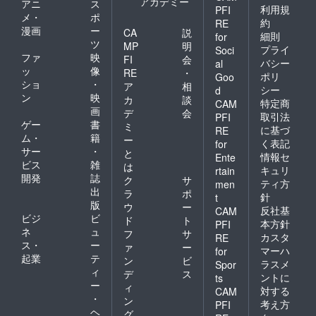
アカデミー
アニ
ス
利用規
PFI
メ・
ポ
約
RE
漫画
ー
CA
説
細則
for
ツ
MP
明
プライ
Soci
ファ
映
FI
会
バシー
al
ッ
像
RE
・
ポリ
Goo
ショ
・
ア
相
シー
d
ン
映
カ
談
特定商
CAM
画
デ
会
取引法
PFI
ゲー
書
ミ
に基づ
RE
ム・
籍
ー
く表記
for
サー
・
と
情報セ
Ente
ビス
雑
は
キュリ
rtain
開発
誌
ク
サ
ティ方
men
出
ラ
ポ
針
t
版
ウ
ー
反社基
CAM
ビジ
ビ
ド
ト
本方針
PFI
ネ
ュ
フ
サ
カスタ
RE
ス・
ー
ァ
ー
マーハ
for
起業
テ
ン
ビ
ラスメ
Spor
ィ
デ
ス
ントに
ts
ー
ィ
対する
CAM
・
ン
考え方
PFI
ヘ
グ