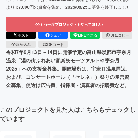
より
37,000
円の資金を集め、
2025/08/25
に募集を終了しました
もう一度プロジェクトをやってほしい
ポスト
シェア
LINEで送る
URLコピー
埋め込み
QRコード
令和7年9月13日～14日に開催予定の富山県黒部市宇奈月
温泉「湯の街ふれあい音楽祭モーツァルト＠宇奈月
2025」への支援金募集。開催場所は、宇奈月温泉周辺、
および、コンサートホール（「セレネ」）祭りの運営資
金募集、使途は広告費、指揮者・演奏者の招聘費など。
このプロジェクトを見た人はこちらもチェックし
ています