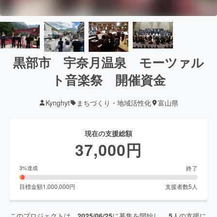
黒部市 宇奈月温泉 モーツァル
ト音楽祭 開催資金
Kynghyt
まちづくり・地域活性化
富山県
現在の支援総額
37,000
円
終了
3
%達成
目標金額
1,000,000
円
支援者数
5
人
このプロジェクトは、
2025/06/25
に募集を開始し、
5
人の支援に