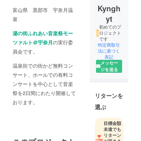
Kyngh
富山県 黒部市 宇奈月温
yt
泉
初めてのプ
湯の街ふれあい音楽祭モー
ロジェクト
です
ツァルト＠宇奈月
の実行委
特定商取引
法に基づく
員会です。
表記
メッセー
温泉街での街かど無料コン
ジを送る
サート、ホールでの有料コ
ンサートを中心として音楽
祭を2日間にわたり開催して
リターンを
おります。
選ぶ
目標金額
未達でも
リターン