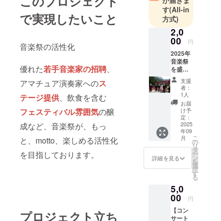
このプロジェクト
が届きま
す
(All-in
で実現したいこと
方式)
2,0
00
円
音楽祭の活性化
2025年
音楽祭
優れた
若手音楽家の招聘
、
を盛り
上げる
支援
アマチュア演奏家への
ス
ため運
者：
営資金
1人
テージ提供
、飲食を含む
の支援
お届
をお願
フェスティバル雰囲気
の醸
け予
いしま
定：
す。使
2025
成など、音楽祭が、もっ
年09
途は、
こ
月
と、motto、楽しめる活性化
パンフ
の
リ
レット
タ
を目指しております。
ー
作成費
ン
詳細を見る
を
など広
選
択
告宣伝
す
る
費用、
5,0
街角コ
ンサー
00
円
トへの
【コン
プロ演
プロジェクト立ち
サート
奏家招