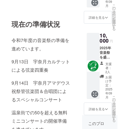
年09
タオ
揮 横
こ
月
ル 1枚
島勝人
の
リ
タオル
プログ
タ
ー
サイ
ラム
ン
詳細を見る
を
ズ：34
ヴァイ
現在の準備状況
選
択
センチ
オリン
す
る
×84セン
コン
10,
チ 【コ
サート
ンサー
令和7年度の音楽祭の準備を
000
協奏曲
円
ト招
第五番
進めています。
2025年
待】 音
イ長
音楽祭
楽祭ス
調 K．
を盛り
ペシャ
219「ト
9月13日 宇奈月カルテット
上げる
ルコン
ルコ
支援
ため運
サート
風」 レ
者：
による弦楽四重奏
営資金
宇奈月
イクレ
2人
の支援
アマデ
ム 二
お届
をお願
ウス祝
短調
け予
9月14日 宇奈月アマデウス
いしま
祭管弦
定：
K．626
す。使
2025
楽団＆
祝祭管弦楽団＆合唱団によ
オペラ
年09
途は、
合唱団
タミー
こ
月
パンフ
るスペシャルコンサート
公演 日
の
ノのア
リ
レット
時
タ
リア
ー
作成費
9/14
ン
【魔
詳細を見る
を
温泉街での50を超える無料
など広
㊐
選
笛】
択
告宣伝
16:00開
す
「お手
ミニコンサートの開催準備
る
費用、
演 会
をどう
このプロ
街角コ
場 黒
ぞ」