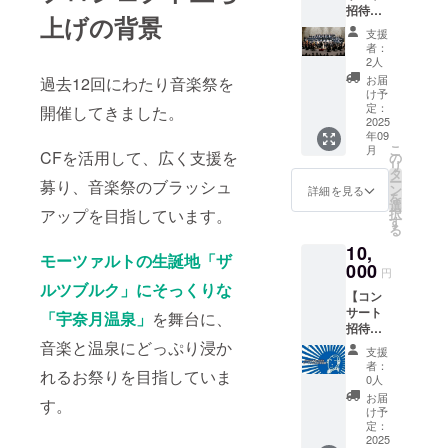
招待
聘な
上げの背景
券】提
ど、音
支援
供 音楽
楽祭の
者：
祭スペ
運営費
2人
シャル
用に限
お届
過去12回にわたり音楽祭を
コン
定しま
け予
サート
す。 返
定：
開催してきました。
宇奈月
2025
礼品
年09
アマデ
は、お
こ
月
ウス祝
CFを活用して、広く支援を
礼の
の
リ
祭管弦
メール
タ
ー
募り、音楽祭のブラッシュ
楽団＆
となり
ン
詳細を見る
を
合唱団
ます。
選
アップを目指しています。
択
公演 日
何卒ご
す
る
時
了承く
10,
9/14
ださ
モーツァルトの生誕地「ザ
㊐
000
い。
円
16:00開
ルツブルク」にそっくりな
【コン
演 会
サート
場 黒
「宇奈月温泉」
を舞台に、
招待
部市芸
券
音楽と温泉にどっぷり浸か
術創造
支援
＆ オ
セン
者：
れるお祭りを目指していま
リジナ
ター セ
0人
ルタオ
レネ
お届
す。
ル】提
（大
け予
供 オリ
ホー
定：
ジナル
2025
ル） 指