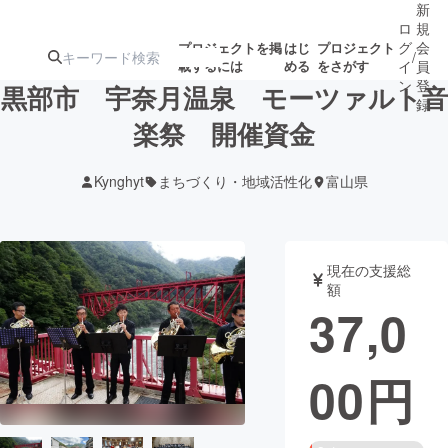
新
ロ
規
グ
会
プロジェクトを掲
はじ
プロジェクト
/
載するには
める
をさがす
イ
員
ン
登
黒部市 宇奈月温泉 モーツァルト音
録
楽祭 開催資金
人気のプロ
注目のリ
注目の新着プロ
募集終了が近いプ
もうすぐ公開
Kynghyt
まちづくり・地域活性化
富山県
ジェクト
ターン
ジェクト
ロジェクト
されます
アート・写真
音楽
現在の支援総
額
37,0
テクノロジー・ガジェット
ゲーム・サ
00
円
映像・映画
書籍・雑誌
ビジネス・起業
チャレンジ