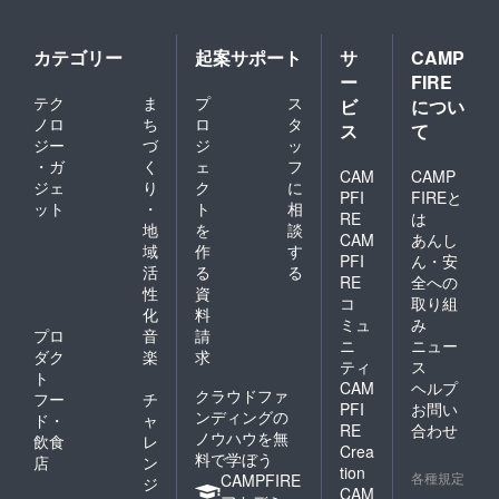
カテゴリー
起案サポート
サ
CAMP
ー
FIRE
テク
ま
プ
ス
ビ
につい
ノロ
ち
ロ
タ
ス
て
ジー
づ
ジ
ッ
・ガ
く
ェ
フ
CAM
CAMP
ジェ
り
ク
に
PFI
FIREと
ット
・
ト
相
RE
は
地
を
談
CAM
あんし
域
作
す
PFI
ん・安
活
る
る
RE
全への
性
資
コ
取り組
化
料
ミュ
み
プロ
音
請
ニ
ニュー
ダク
楽
求
ティ
ス
ト
CAM
ヘルプ
クラウドファ
フー
チ
PFI
お問い
ンディングの
ド・
ャ
RE
合わせ
ノウハウを無
飲食
レ
Crea
料で学ぼう
店
ン
tion
各種規定
CAMPFIRE
ジ
CAM