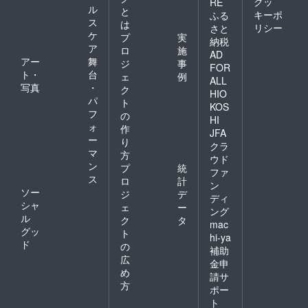
クッ
RE
ル
と
キーポ
ふる
ス
は
リシー
さと
ケ
プ
実
納税
ア
ロ
施
AD
アー
舞
ジ
事
FOR
ト・
台
ェ
例
ALL
写真
・
ク
HIO
パ
ト
KOS
フ
の
HI
ォ
作
JFA
ー
り
クラ
マ
方
ウド
ン
プ
統
ファ
ス
ロ
計
ン
ソー
ジ
デ
ディ
シャ
ェ
ー
ング
ル
ク
タ
mac
グッ
ト
hi-ya
ド
の
補助
広
金申
め
請サ
方
ポー
ト