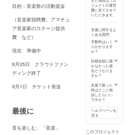
えた場合はプロ
す。
タミー
（バリ
目的：音楽祭の活動資金
ジェクトの運営
ノのア
トン）
費に充てさせて
リア
いただきます。
【魔
（音楽家招聘費、アマチュ
笛】
「お手
ア音楽家のステージ提供
支援に関するよ
をどう
くある質問
費 など）
ぞ」
【ド
手数料はいく
ン・
らかかります
現在 準備中
ジョ
か？
ヴァン
ニ】 ケ
目標金額に届
8月25日 クラウドファン
ルビー
かなかった場
ノのア
合どうなりま
ディング終了
リア
すか？
【フィ
ガロの
支援で困った
9月1日 チケット発送
結婚】
時はどこに相
ヴァイ
談したらいい
オリン
ですか？
粟津
最後に
惇 ソロ
ヘルプページを
スト 渡
見る
邊万貴
（ソプ
音を楽しむ、「音楽」
ラノ）
このプロジェクト
仲谷響