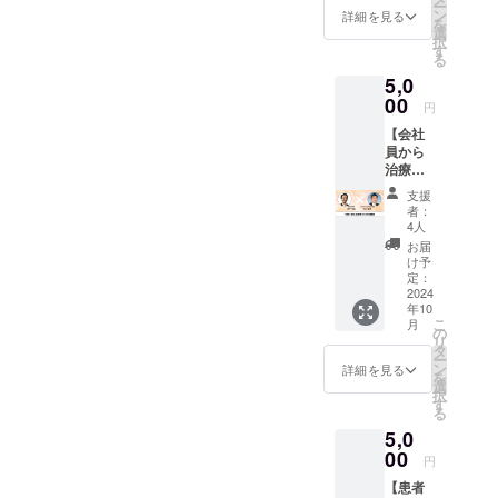
ミー」
【サ
ー
定技術
越しの
ン
詳細を見る
は、緩
ポート
を
者でも
手伝い
選
消法の
の11種
択
ある渡
の際、
す
治療技
類で確
る
邉敏正
初めて
術を全
実に習
5,0
氏。 10
経験し
員が習
得】 ・
年間、
00
たぎっ
得でき
円
学習会
整体と
くり腰
るよ
・腰痛
【会社
栄養素
をきっ
う、11
個別サ
員から
療法に
かけに
種類の
ポー
治療家
取り組
整骨院
サポー
ト ・
へ 坂戸
んでき
に通院
トを
支援
症状別
先生と
たが、
して改
者：
行って
サポー
の対
結果に
善した
4人
おり、
ト （上
談】
大きな
経験を
お届
サポー
記3つ：
2021年
差があ
もつ。
け予
トの利
日本各
から緩
り、時
定：
美容業
用制限
地で毎
消法認
2024
には治
界を経
はなく
月8回以
年10
定技術
らない
て2011
利用し
上開催
こ
月
者とし
のは患
の
年に、
放題で
認定
リ
て活動
者さん
タ
ある整
す。
講師が
ー
する白
自身の
ン
骨院院
詳細を見る
【サ
直接指
を
川倫敬
考え方
選
長と出
ポート
導 過
択
氏。 も
である
す
会い治
の11種
去実績
る
ともと
と思い
療家を
類で確
17年
5,0
民間企
込み、
目指
実に習
1,600回
業に勤
00
自身の
す。 手
円
得】 ・
以上開
めてい
心をご
技療
学習会
催） ・
【患者
たが、
まかし
法、徒