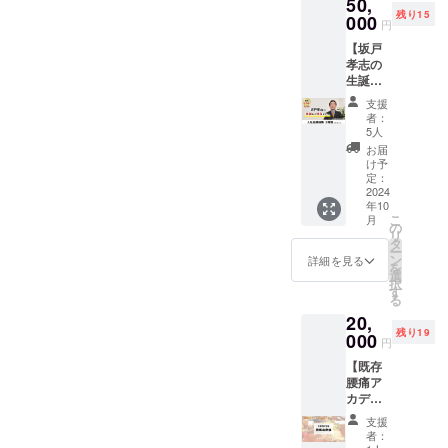
最大3時
50,
配信 ・
医師
る治療
こに
だ！」
訪れる
緩消法
間） ・
残り15
専用サ
が、腰
000
費に生
行って
と直感
円
全国各
を本格
メール
ポート
痛でク
きてい
も、何
し、人
地の痛
的に学
相談
【坂戸
ペー
リニッ
る意味
をして
生をか
みや不
び始め
― ひ
孝志の
ジ
クの経
を見
も治ら
けて技
調に悩
る。
な形が
生誕か
―
営も危
失って
ず、途
術を習
む患者
2012年
用意さ
ら現在
「痛
うい状
しま
方に暮
得。 現
支援
さんに
4月に緩
れてお
までの
み」
態とな
う。 縁
れてい
者：
在は、
向き
消法認
り、回
人生記
「病
り、緩
があり
5人
た頃、
子ども
合って
定技術
数無制
録講演3
気」原
消法に
坂戸先
緩消法
お届
の頃か
いる。
者とな
限 ・日
時間
因書籍
出会
生に出
け予
に出会
ら慣れ
本気で
り、新
刊ビデ
（オン
40種閲
い、自
定：
会い、
う。 緩
親しん
人を治
大阪を
オレ
ライ
2024
覧可
分で治
「大丈
消法を
だ横浜
してい
緩消法
年10
ター
ン）】
能 他
した経
夫。良
実践
市瀬谷
く治療
こ
認定院
月
― 坂
知る人
・サ
歴の持
の
くなる
し、自
区で開
家に生
リ
として
戸先
ぞ知
ポート
ち主。
タ
から」
身が完
業、認
き方を
ー
登録。
生・認
る、坂
メー
医師と
ン
の一言
詳細を見る
治した
定院を
転換さ
を
その
定講師
戸先生
ル
して、
選
で、生
こと
営む。
せた渡
択
他、大
が治療
は栄養
― 週1
今まで
す
きる決
で、緩
趣味が
邉敏正
る
阪府富
のコツ
失調に
回以
常識と
意を
消法を
きっか
氏と坂
田林市
20,
を毎日
よる高
上、サ
考えて
し、緩
多くの
けで治
戸先生
でも緩
残り19
配信 ・
校中退
000
ポート
いた整
消法を
人に
円
療家に
の対談
消法の
専用サ
後、患
のご案
形外科
実践し
知って
なり、
動画で
施術を
【既存
ポート
者時代
内・新
学の考
た。
ほしい
緩消法
す。 ※
行って
腰痛ア
ペー
を経て
着情報
え方
数ヶ月
と思う
との出
ご支援
いる。
カデ
ジ
生理学
・サ
と、緩
後、日
ように
会いで
を確認
緩消法
ミー会
―
者とな
ポート
消法と
常生活
なり、
支援
挑戦す
後、準
の技術
員向
「痛
り、今
セン
出会っ
に支障
者：
認定技
る人生
備でき
を使っ
け 日