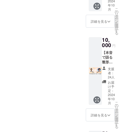
や治療
し、認
もある
2024
まされ
の処
例のス
改善し
院でイ
定講師
年10
深川真
て、デ
置、人
ピード
にくい
こ
ンスト
月
より指
惟氏。
ザイ
の
工関節
で緩消
方がい
リ
ラク
導（毎
21歳の
ナー職
タ
や麻痺
法認定
てほか
ー
ターよ
月8回以
時、病
を辞め
ン
のある
詳細を見る
技術者
の治療
を
り指導
上開
院で子
ざるを
選
方への
として
方法を
択
・学習
催 1回
宮内膜
得ない
す
リハビ
承認さ
学ぶよ
る
会LIVE
最大3時
症と診
こと
リを
れ、施
うに
配信
間） ・
10,
断さ
に。 そ
行って
術の技
なっ
― 2～
メール
れ、
000
の後、
きた。
術向上
円
た。
3ヶ月に
相談
「一生
ヨガイ
慢性痛
や会場
2011年
1回開催
― ひ
【本音
治らな
ンスト
が改善
での講
7月、あ
・イン
な形が
で語る
い」と
ラク
しない
演、指
る手技
ター
用意さ
整形外
宣告さ
ターと
ことが
導にも
療法の
ネット
れてお
科医
れた。
して活
増え、
積極的
支援
セミ
通話サ
り、回
（専門
気絶す
動し始
さまざ
者：
に取り
ナーで
ポー
数無制
医）と
るほど
めたと
24人
まな施
組み、
坂戸先
ト
限 ・日
の対談
の痛み
ころ、
術法を
お届
坂戸先
生が登
―
刊ビデ
動画】
といつ
重度の
け予
学んだ
生の教
壇し、
ZOOM
オレ
緩消法
痛みに
定：
腰痛を
中で緩
えを吸
「慢性
を利用
ター
認定技
2024
襲われ
発症
消法に
収し続
腰痛は
し、認
年10
― 坂
術者で
るかわ
し、歩
出会
けてき
治りま
こ
月
定講師
戸先
もある
からな
の
行困
う。 緩
た。 現
す」と
リ
より指
生・認
秦祥彦
い不安
タ
難、3ヶ
消法の
在は、
断言し
ー
導（毎
定講師
医師。
と、家
ン
月寝た
詳細を見る
理論と
地元岡
たこと
を
月8回以
が治療
整形外
賃が払
選
きりを
実践を
山をは
に驚愕
択
上開
のコツ
科医で
えるほ
す
経験し
学び
じめ、
し、1週
る
催 1回
を毎日
ある秦
どかか
た。 ど
「これ
出張で
間後に