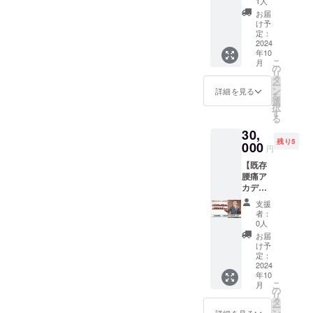
み」
では大
ター
たこと
1人
がない
術者と
を手に
次第
たセル
本各地
「病
学卒業
― ス
で、実
状態に
お届
なる。
入れた
メール
フメン
の学習
気」原
と、理
タッフ
際の人
け予
まで体
患者経
白川倫
にて動
テナン
会後の
因書籍
学療法
定：
常駐
の仕組
調は回
験から
敬氏坂
画のリ
スの経
懇親会
2024
40種閲
士の資
（9：00
みの違
復。 一
多くの
戸線先
ンクを
験、緩
年10
参加】
覧可
格をお
～18：
いがあ
度は終
人を救
生の対
こ
お送り
月
消法認
日本各
能 他
持ちで
の
00水曜
ること
えてし
いたい
談動画
リ
しま
定院と
地で開
・サ
す。 一
タ
定休）
に、驚
まおう
という
です。
ー
す。 ※
しての
催する
ポート
般的で
ン
で対応
きを隠
詳細を見る
と思っ
願いで
※ご支援
を
なお、
成果や
学習会
メー
はない
選
しま
せな
た人生
日々患
を確認
択
支援画
今後の
後の懇
ル
人生を
す
す。
かった
を、人
者さん
後、準
る
面に
目標な
親会に1
― 週1
歩まれ
とい
のため
に接す
備でき
て、支
どを語
30,
回ご参
回以
てきた
う。 現
に生き
る大木
次第
援金額
る坂戸
残り5
加いた
000
上、サ
坂戸先
在は、
ると決
円
真理氏
メール
の上乗
先生と
だけま
ポート
生に、
書籍
意し、
と坂戸
にて動
せが可
の対談
【既存
す。 学
のご案
どのよ
【現役
緩消法
先生の
画のリ
能で
動画で
腰痛ア
習会は
内・新
うな危
医師が
認定技
対談動
ンクを
す。何
す。 ※
カデ
17年以
着情報
機があ
こっそ
術者と
画で
お送り
卒、ご
ご支援
ミー会
上の歴
・サ
り、ど
り教え
して、
支援
す。 ※
しま
協力の
を確認
員向
史があ
ポート
のよう
る医療
者：
地域の
ご支援
す。 ※
ほどよ
後、準
け 学
り、
セン
に乗り
0人
の裏事
患者さ
を確認
なお、
ろしく
備でき
習会で
1,600回
ター
越えて
情 ～
お届
んを
後、準
支援画
お願い
次第
の司会
以上の
― ス
きたの
け予
痛み・
救って
備でき
面に
します
メール
権利+懇
実績が
定：
タッフ
か、坂
しびれ
いる。
次第
て、支
にて動
親会参
2024
ありま
常駐
戸先生
を最
緩消法
メール
援金額
年10
画のリ
加】
す。
（9：00
の思考
短・最
と出
にて動
こ
の上乗
月
ンクを
日本各
2025年
の
～18：
を吸収
速で治
会っ
画のリ
リ
せが可
お送り
地で開
までの
タ
00水曜
してみ
すため
て、健
ンクを
ー
能で
しま
催する
間、学
ン
詳細を見る