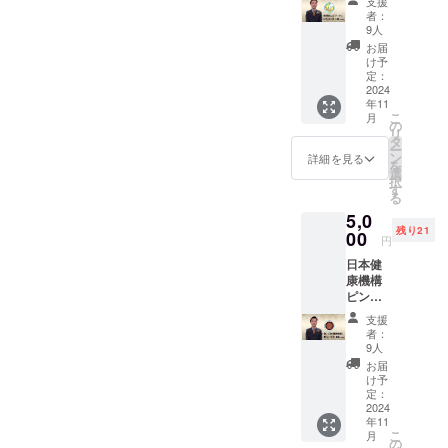
支援
平物 ピ
者：
ンバッ
9人
ジは、
お届
バタフ
け予
ライク
定：
ラッチ
2024
年11
での作
こ
月
成 大き
の
リ
さは、
タ
ー
直径約
ン
詳細を見る
を
15㎜ ※
選
択
写真は
す
る
イメー
5,0
ジで
残り21
す。
00
円
日本健
康機構
ピン
バッジ
支援
1個 平
者：
物 ピン
9人
バッジ
お届
は、バ
け予
タフラ
定：
イク
2024
年11
ラッチ
こ
月
での作
の