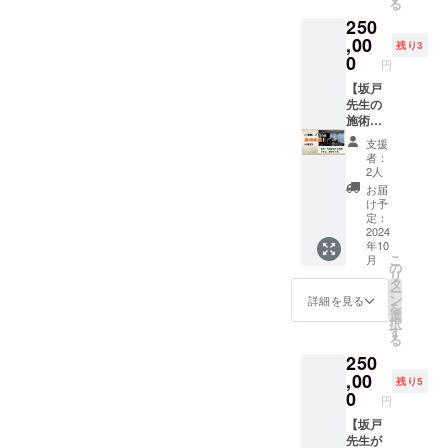
ご視聴
面に
る
なって
を受け
10月10
生かす
負担い
いただ
て、支
250
いま
る事が
日から
ことが
ただき
けるよ
援金額
す。 今
できま
,00
12ヶ月
できま
ます。
残り3
うご案
の上乗
回クラ
す。 東
掲載
す。 宣
0
内いた
円
せが可
ウド
京都と
事業が
伝隊長
しま
能で
ファン
大阪府
【坂戸
存続す
には、
す。
す。何
ディン
の2カ所
先生の
る限り
日本健
卒、ご
グで特
の会場
施術を
掲載 ・
康機構
協力の
別に、
で実施
みんな
掲載方
のバッ
支援
ほどよ
60分
しま
で体
法：お
ジ、特
者：
ろしく
80,000
す。 通
験 4時
名前
別な
2人
お願い
円で施
常、坂
間】 1
（文字
ネーム
お届
します
術をい
戸先生
年以内
のみ）
プレー
け予
たしま
の単独
坂戸先
掲載 ・
トを付
定：
す。 日
施術
生の施
2024
注意事
与しま
年10
時は坂
は、個
術を複
項：支
す。 ご
こ
月
戸先生
別の場
数の方
援時、
協力者
の
リ
のスケ
合は30
が体験
必ず備
には、
タ
ー
ジュー
分
できま
考欄に
日本健
ン
詳細を見る
を
ルに合
50,000
す。 通
掲載を
康機構
選
択
わせ
円と
常、坂
希望さ
のHPに
す
る
て、本
なって
戸先生
れるお
氏名を
250
部との
いま
の施術
名前を
記載
打ち合
す。 今
は、公
,00
ご記入
（希望
残り5
わせの
回クラ
開で行
くださ
者）い
0
円
上、決
ウド
う場合
い ※希
たしま
定とさ
ファン
は10分
【坂戸
望しな
す。 ・
せてい
ディン
13,000
先生が
い場合
掲載期