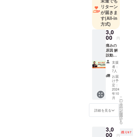
未達でも
因を伝え、
リターン
改善方法の
が届きま
指導を行う
す
(All-in
かたわら、
方式)
医療現場で
3,0
は解明され
00
円
ていない難
痛みの
病や原因不
原因 解
説動
明の痛みや
画 45
病気につい
支援
分 【痛
者：
て、日々研
みの真
7人
実 ～
究を行って
お届
腰・手
け予
います。
首・膝
定：
がなぜ
2024
年10
痛くな
こ
月
るの
の
リ
か、痛
タ
ー
みが出
ン
詳細を見る
を
る人と
選
択
出ない
す
る
人の違
3,0
い ～】
残り97
※ご支援
00
円