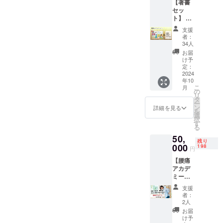
【著書
ご支援
セッ
を確認
ト】 ・
後、準
動画付
備でき
支援
き感謝
次第
者：
のメッ
メール
34人
セージ
にて動
お届
坂戸
画のリ
け予
先生よ
ンクを
定：
りお礼
2024
お送り
年10
の動画
しま
こ
月
と、
す。 ・
の
リ
メール
研究報
タ
ー
での
告書
ン
詳細を見る
を
メッ
研究結
選
択
セージ
果の速
す
る
をお送
報を
50,
りいた
PDF
残り
しま
000
ファイ
198
円
す。 ・
ルにて
【腰痛
研究報
お送り
アカデ
告書
しま
ミー
研究結
す。 ※
10ヶ月
果の速
なお、
支援
サポー
報を
支援画
者：
ト付】
PDF
面に
2人
（ご自
ファイ
て、支
お届
身） ・
ルにて
援金額
け予