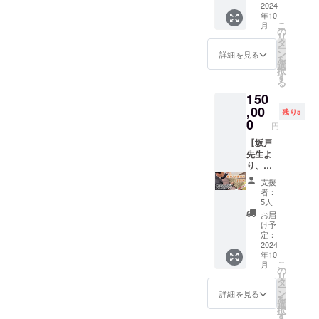
生との
委員 大
生よ
2024
なたの
消法の
定技術
会話も
分県卓
年10
り、単
地域や
普及や
者」
可能。
球連盟
こ
月
独で緩
あなた
研究の
の
「研修
質問回
常任理
リ
消法施
の団体
アイデ
タ
生」
答も行
事、強
ー
術＋緩
に役立
アを集
ン
「イン
詳細を見る
いま
化部ス
を
消法技
つ情報
め、実
選
ストラ
す。 ※
タッフ
択
術指導
をいち
行する
す
ク
他リ
元、日
る
を受け
早く入
ために
ター」
ターン
本卓球
150
る事が
手し、
活躍い
以外は
へ支援
協会 ナ
できま
,00
宣伝に
ただけ
参加が
残り5
した方
ショナ
す。 東
生かす
ます。
0
許され
の参加
円
ルチー
京都と
ことが
緩消法
ていな
も含み
ムドク
大阪府
【坂戸
できま
本部と
い、坂
ますの
ター ※
の2カ所
先生よ
す。 ご
直接の
戸先生
で20人
ご支援
の会場
り、緩
協力者
やり取
と交流
以上参
を確認
で実施
消法施
には、
りがで
ができ
加せれ
支援
後、準
しま
術＋技
日本健
きるた
る貴重
者：
る可能
備でき
す。 通
術指導
康機構
め、あ
な場で
5人
性がご
次第
常、坂
120分】
のHPに
なたの
す。 ※
お届
ざいま
メール
戸先生
1年以内
氏名を
地域や
懇親会
け予
す。 ※
にて動
の単独
坂戸先
記載
あなた
定：
の会場
当日ご
画のリ
施術
生よ
2024
（希望
の団体
は、一
参加が
ンクを
年10
は、個
り、単
者）い
に役立
般的な
できな
お送り
こ
月
別の場
独で緩
たしま
つ情報
の
居酒屋
い方
しま
リ
合は30
消法施
す。 ・
をいち
タ
で行い
も、
す。 ※
ー
分
術＋緩
掲載期
早く入
ン
ます。
詳細を見る
アーカ
なお、
を
50,000
消法技
間：
手し、
選
※食事代
イブを
支援画
択
円と
術指導
2024年
宣伝に
す
は別途