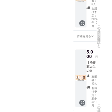
は、自
続して
者：
備でき
先生と
気・医
己申告2
6人
の10ヶ
次第お
の対
療・世
年以内
月とな
お届
送りし
談】 緩
間話な
で10ヶ
け予
りま
ます。
消法認
ど、ど
定：
月間
す）
※なお、
定技術
2024
のよう
で、お
「腰痛
支援画
年10
者とし
な相談
好きな
アカデ
面に
こ
月
て14年
でも対
の
タイミ
ミー」
て、支
リ
目の應
応いた
タ
ングで
は、緩
援金額
ー
治和也
しま
ン
始めら
詳細を見る
消法の
の上乗
を
氏。 家
す。 ・
選
れま
治療技
せが可
択
具家の
実施概
す
す。 ※
術を全
能で
る
長男と
要：30
ご支援
員が習
す。何
5,0
して子
分×1回
を確認
得でき
卒、ご
どもの
00
・有効
後、ご
るよ
円
協力の
頃から
期限：
案内を
う、11
ほどよ
【治療
手先を
2025年
お送り
種類の
ろしく
家人生
使うこ
3月末ま
いたし
サポー
お願い
の方向
とが得
で ・受
ます。
トを
します
転換 坂
意だっ
講方
（登録
行って
支援
戸先生
た。 バ
法：
後、継
者：
おり、
との対
ブル期
ZOOM
13人
続して
サポー
談】 人
から大
もしく
の10ヶ
お届
トの利
の健康
阪、東
はメッ
け予
月とな
用制限
に関わ
京の旗
定：
セン
りま
はなく
る仕事
2024
艦ホテ
ジャー
す）
利用し
年10
をし続
ルなど
「腰痛
放題で
こ
月
け、緩
で勤
の
アカデ
す。
リ
消法認
務。 引
タ