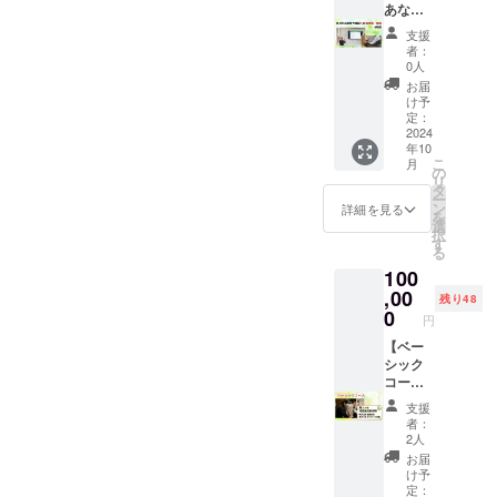
ただき
グで特
円（30
あなた
は、備
間：
ます。
別に、
分
の病院
考欄
2024年
支援
利用時
120分
39,000
や施設
に”不
10月10
者：
間は1日
150,000
円）、
へ技術
要”と記
日から
0人
1回と
円で施
個別の
指導・
載して
12ヶ月
お届
し、30
術をい
場合は
施術4時
くださ
掲載
け予
分また
たしま
30分
間】 1
い
事業が
定：
は、1時
す。 日
50,000
年以内
2024
存続す
年10
間での
時は坂
円と
坂戸先
る限り
こ
月
ご対応
戸先生
なって
生が、
掲載 ・
の
リ
とさせ
のスケ
いま
あなた
掲載方
タ
ー
ていた
ジュー
す。 今
の病院
法：お
ン
詳細を見る
を
だきま
ルに合
回クラ
や施設
名前
選
択
す。 会
わせ
ウド
に出張
（文字
す
る
場情報
て、本
ファン
技術指
のみ）
100
・東京
部との
ディン
導・施
掲載 ・
都日本
打ち合
グで特
術を行
,00
注意事
残り48
橋 住
わせの
別に、4
いま
項：支
0
円
所：東
上、決
時間
す。 通
援時、
京都中
定とさ
250,000
常、坂
【ベー
必ず備
央区日
せてい
円で、
戸先生
シック
考欄に
本橋1-
ただき
支援者
の出張
コー
掲載を
14-5
ます。
ご本人
技術指
ス】
希望さ
支援
白井ビ
利用時
のほ
導は、2
（他人
れるお
者：
ル1階
間は1日
か、ご
時間で
への治
名前を
2人
痛みの
1回と
家族、
30万円
療法技
ご記入
お届
専門院
し、最
友人・
となっ
術習
くださ
け予
・大阪
低30
知人の
ていま
得）本
い ※希
定：