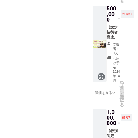
る
ます。
阪市淀
いただ
平日と
イン入
こり、
500
※このリ
川区西
くか、
なり、
り著書
関節痛
ターン
中島5-
人が集
坂戸先
セット
などの
,00
残り20
に健康
7-19
まる場
生のス
（腰
慢性痛
0
円
保険は
第7新大
がない
ケ
痛・肩
の治療
適用さ
阪ビル2
場合
ジュー
こり）
法を習
【認定
れませ
階203号
は、東
ルに合
・「腰
得でき
技術者
ん。 ※
室 新
京・日
わせて
痛アカ
ます。
育成
法令に
大阪
本橋の
いただ
デミー
「ベー
コー
支援
基づく
JHOセ
本部セ
きたい
権利5ヶ
シック
ス】
者：
医療、
ミナー
ミナー
ので、
月」
コー
（開業
0人
診療行
ルー
ルーム
本部と
付 と
ス」の
者向）
お届
為では
ム ※
または
の打ち
なりま
会員権
・緩消
け予
ござい
ご支援
新大阪
合わせ
す。 会
利を5ヶ
法認定
定：
ませ
確認
セミ
の上、
員登録
月 ・感
技術者
2024
年10
ん。効
後、本
ナー
決定と
は、自
謝の
に必要
こ
月
果には
部より
ルーム
させて
己申告2
メッ
な技術
の
リ
個人差
スケ
を利用
いただ
年以内
セージ
を、認
タ
ー
がござ
ジュー
するこ
きま
で5ヶ月
・研究
定講師
ン
詳細を見る
を
います
ル調整
とも可
す。
間で、
報告書
より8ヶ
選
択
ことを
のご連
能で
交通
お好き
・坂戸
月で習
す
る
あらか
絡をさ
す。 日
費・滞
なタイ
先生サ
得して
1,0
じめご
せてい
時は平
在費は
ミング
イン入
いただ
了承く
ただき
日とな
リター
で始め
り著書
きま
00,
残り7
ださ
ます。
り、坂
ン金額
られま
セット
す。 ・
000
円
い。
※このリ
戸先生
に含ま
す。 ※
（腰
「認定
ターン
のスケ
れてい
ご支援
痛・肩
技術者
【特別
に健康
ジュー
ます。
を確認
こり）
育成
認定