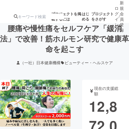
新
ロ
規
グ
会
プロジェクトを掲
はじ
プロジェクト
/
載するには
める
をさがす
イ
員
ン
登
腰痛や慢性痛をセルフケア「緩消
録
法」で改善！筋ホルモン研究で健康革
命を起こす
人気のプロ
注目のリ
注目の新着プロ
募集終了が近いプ
もうすぐ公開
ジェクト
ターン
ジェクト
ロジェクト
されます
（一社）日本健康機構
ビューティー・ヘルスケア
アート・写真
音楽
現在の支援総
テクノロジー・ガジェット
ゲーム・サ
額
12,8
映像・映画
書籍・雑誌
72,0
ビジネス・起業
チャレンジ