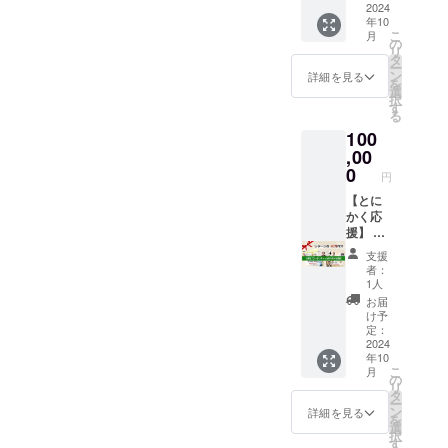
ターン
京・大
後、継
なタイ
月 ・感
に、毎
2024
年10
に健康
阪開
続して
ミング
謝の
週2回の
こ
月
保険は
催、7時
の5ヶ月
で始め
メッ
指導機
の
リ
適用さ
間 ・緩
となり
られま
セージ
会が提
タ
ー
れませ
消法の
ます）
す。 ※
・研究
供さ
ン
詳細を見る
を
ん。 ※
上達度
「ベー
ご支援
報告書
れ、緩
選
択
法令に
合いが
シック
を確認
・坂戸
消法認
す
る
基づく
わか
コー
後、ご
先生サ
定技術
100
医療、
る 技
ス」
案内を
イン入
者に必
診療行
術審査
は、 ・
お送り
り著書
要な技
,00
為では
にて10
症状別
いたし
セット
術を、
0
円
ござい
級～初
セミ
ます。
（腰
8ヶ月で
ませ
段を付
ナー
（登録
痛・肩
習得し
【とに
ん。効
与 ・オ
毎月東
後、継
こり）
ていた
かく応
果には
ンライ
京・大
続して
付 と
だきま
援】 動
個人差
ン授
阪開
の8ヶ月
なりま
す。 ・
画付き
支援
がござ
業 毎
催、3.5
となり
す。 会
「認定
感謝の
者：
います
月1時間
時間 ・
ます）
員登録
コー
メッ
1人
ことを
（医学
1日セル
「認定
は、自
ス」の
セージ
お届
あらか
と緩消
フ指
技術者
己申告1
会員権
と研究
け予
じめご
法の講
導 毎
育成
年以内
利を8ヶ
報告書
定：
了承く
義） ・
月東
コー
で4ヶ月
月 ・感
に加え
2024
年10
ださ
オンラ
京・大
ス」
間で、
謝の
て、10
こ
月
い。
イン質
阪開
は、 ・
お好き
メッ
万円ま
の
リ
疑応
催、7時
症状別
なタイ
セージ
でのご
タ
ー
答 毎
間 ・緩
セミ
ミング
・研究
希望の
ン
詳細を見る
を
月1時間
消法の
ナー
で始め
報告書
リター
選
択
・疼痛
上達度
毎月東
られま
・坂戸
ンを自
す