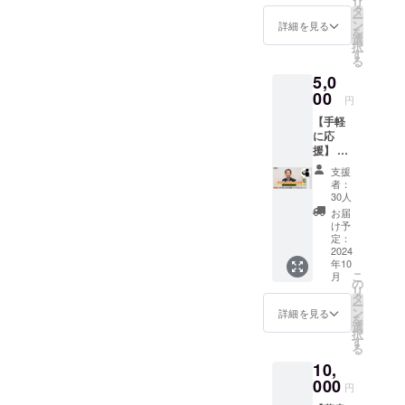
リ
成 大き
タ
ー
さは、
ン
詳細を見る
を
直径約
選
択
15㎜ ※
す
る
写真は
5,0
イメー
ジで
00
円
す。
【手軽
に応
援】 ・
動画付
支援
き感謝
者：
のメッ
30人
セージ
お届
坂戸
け予
先生よ
定：
りお礼
2024
年10
の動画
こ
月
と、
の
リ
メール
タ
ー
での
ン
詳細を見る
を
メッ
選
択
セージ
す
る
をお送
10,
りいた
しま
000
円
す。 ※