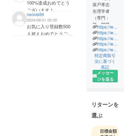
運営スタッフで
100%達成おめでとう
坂戸孝志
す。
ございます！
生理学者
neovis99
この先もっとたくさん
（専門：
2024/08/01 00:30
【既存腰痛アカ
の支援者の輪が広がっ
筋・間質
お気に入り登録数500
https://www.kanshoho.com
デミー会員向
（Fascia）
ていくことを確信して
https://www.471203.com
人超えおめでとうござ
け】と記載させ
）
https://www.jho.or.jp
います。
います。
https://www.facebook.com/takashi.sakato
ていただいてい
・理学療法
坂戸先生やプロジェク
https://www.itaminashi.com/academy.php
士
るもの以外は、
特定商取引
トスタッフのみなさま
・認定心理
会員様以外でも
法に基づく
のお役に立てれば嬉し
士
申し込みが可能
表記
く思い支援させていた
メッセー
です。
だきました。応援して
2007年に"緩
ジを送る
ご検討いただけ
消法"（かん
います。
ますと幸いで
しょうほ
う）を開発
リターンを
人間の痛み
の原因を解
選ぶ
明し、多く
の患者さん
目標金額
に痛みの原