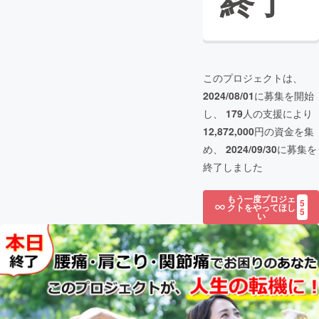
終了
このプロジェクトは、
2024/08/01
に募集を開始
し、
179
人の支援により
12,872,000
円の資金を集
め、
2024/09/30
に募集を
終了しました
もう一度プロジェ
5
クトをやってほし
5
い