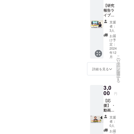
を確認
【研究
後、準
報告ラ
備でき
イブ配
次第
信 参
メール
支援
加】1時
にて動
者：
間 ※開
画のリ
3人
催日
ンクを
お届
は、12
お送り
け予
月の平
しま
定：
日の夜
2024
す。 ※
年12
を予定
なお、
こ
月
してお
支援画
の
リ
りま
面に
タ
ー
す。 開
て、支
ン
詳細を見る
を
催日程
援金額
選
択
が決ま
の上乗
す
る
りまし
せが可
3,0
たら、
能で
改めて
00
す。何
円
ご連絡
卒、ご
【応
させて
協力の
援】 ・
いただ
ほどよ
動画付
きま
ろしく
き感謝
す。 ※
お願い
支援
のメッ
当日ご
します
者：
セージ
参加が
0人
坂戸
できな
お届