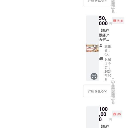
定休）
ましょ
に知っ
康を取
お送り
を
す。何
す。 ※
学習会
習会後
選
で対応
う。
ておく
り戻
しま
択
卒、ご
なお、
の司会
の懇親
す
しま
「30歳
べきこ
し、生
す。 ※
る
協力の
支援画
を1回行
会に1回
す。
の寝た
と～】
きる目
なお、
ほどよ
50,
面に
うこと
ご参加
きりに
を出版
的を見
支援画
ろしく
残り15
て、支
ができ
000
いただ
なるま
されて
円
出した
面に
お願い
援金額
ます。
けま
で、人
いる。
深川真
て、支
します
【既存
の上乗
学習会
す。 通
として
坂戸先
惟氏と
援金額
腰痛ア
せが可
は17年
常、懇
本当に
生と秦
坂戸先
の上乗
カデ
能で
以上の
親会に
最低で
祥彦医
生の対
せが可
ミー会
す。何
歴史が
は「緩
し
師が本
支援
談動画
能で
員向
卒、ご
あり、
消法認
た」、
者：
気で語
です。
す。何
け 戦
協力の
1,600回
定技術
0人
この言
る60分
※ご支援
卒、ご
略会議
ほどよ
以上の
者」
葉は、
お届
を超え
を確認
協力の
参加権
ろしく
実績が
「研修
け予
側近た
る対談
後、準
ほどよ
利】
お願い
ありま
定：
生」
ちはよ
動画で
備でき
ろしく
12ヶ月
2024
します
す。
「イン
く耳に
す。
次第
お願い
年10
（一
2025年
ストラ
する言
【秦祥
メール
こ
します
月
社）日
までの
の
ク
葉で、
彦医
にて動
リ
本健康
間、好
タ
ター」
人とし
師 経
画のリ
ー
機構が
きな日
ン
以外は
詳細を見る
て最低
歴】
ンクを
を
1ヶ月に
程の学
選
参加が
だった
1996年
お送り
択
1回開催
習会と
す
許され
坂戸先
医師免
しま
る
する宣
なりま
ていな
生の変
許取得
す。 ※
100
伝戦略
す。 学
い、坂
貌。 ま
日本整
なお、
会議
,00
習会当
戸先生
た、中
残り5
形外科
支援画
（ZOO
日は、
0
と交流
卒で
学会認
円
面に
M）へ
司会を
ができ
「ノー
定 整形
て、支
12ヶ月
【既存
行って
る貴重