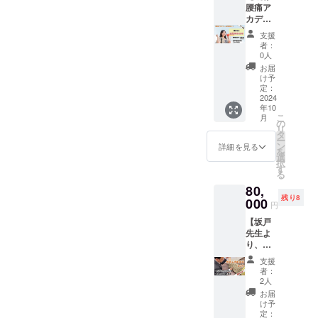
ベル生
外科専
援金額
間ご参
腰痛ア
いただ
な場で
理学・
門医 ス
の上乗
加いた
カデ
きま
す。 ※
医学
ポーツ
せが可
だけま
ミー会
す。 司
懇親会
賞」を
ドク
支援
能で
す。 緩
員向
会の動
の会場
目指し
者：
ター (日
す。何
消法の
け 宣
画を撮
は、一
0人
た時期
本整形
卒、ご
普及や
伝隊長
影しま
般的な
もあ
お届
外科学
協力の
研究の
任命権
すの
居酒屋
け予
り、ど
会認
ほどよ
アイデ
利】
で、人
定：
で行い
こにも
定、日
ろしく
アをど
12ヶ月
2024
生の記
ます。
書かれ
本医師
お願い
年10
んどん
（一
念とし
※食事代
ていな
会認
します
こ
月
出して
社）日
て下さ
の
は別途
い坂戸
定、日
リ
いただ
本健康
い。
タ
負担い
先生の
本ス
ー
き、緩
機構よ
2025年
ン
ただき
詳細を見る
全貌を
ポーツ
を
消法の
り緩消
までの
選
ます。
知るこ
協会公
択
普及・
法の宣
間、好
す
とがで
認) ３Ｔ
る
研究の
伝隊長
きな日
きま
Ｏ(ＶＨ
80,
ために
とし
程の学
す。 ※
Ｏ)巻き
残り8
ご活躍
て、任
000
習会後
開催日
円
爪矯正
いただ
命いた
の懇親
は、10
ライセ
【坂戸
けま
しま
会に1回
月の土
ンス取
先生よ
す。 緩
す。
ご参加
曜日 19
得医 大
り、緩
消法本
1ヶ月に
いただ
時～22
分県空
消法施
部と直
1回、宣
けま
時を予
支援
手道連
術＋技
接のや
伝戦略
す。 通
者：
定して
盟 ス
術指導
り取り
会議を
常、懇
2人
おりま
ポーツ
60分】1
ができ
ZOOM
親会に
お届
す。 ※
医科学
年以内
るた
で開催
は「緩
け予
坂戸先
委員会
坂戸先
め、あ
し、緩
定：
消法認