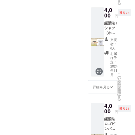
動画と
す
る
同様の
4,0
動画で
残り24
00
す。 ※
円
なお、
緩消法T
支援画
シャツ
面に
（ホワ
て、支
イ
援金額
支援
ト）
の上乗
者：
・サイ
せが可
6人
ズ：M
能で
お届
・カ
す。何
け予
ラー：
定：
卒、ご
ホワイ
2024
協力の
年11
ト ※写
ほどよ
こ
月
真はイ
の
ろしく
リ
メージ
タ
お願い
ー
です。
ン
します
詳細を見る
を
選
択
す
る
4,0
残り21
00
円
緩消法
ロゴピ
ンバッ
ジ 1個