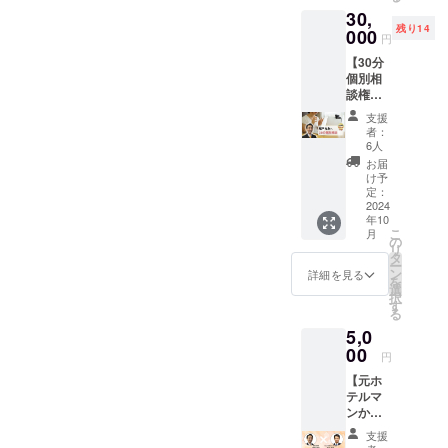
なたが
（腰
予定 ・
30,
自分で
痛・肩
坂戸先
残り14
治し方
000
こり）
生の著
円
を覚え
付 と
書セッ
【30分
て治す
なりま
ト 35
個別相
「腰痛
す。 会
万部突
談権利
アカデ
員登録
破の「9
ZOOM
ミー」
は、自
割の腰
支援
】 ・坂
の会員
己申告2
痛は自
者：
戸先生
権利を
年以内
6人
分で治
へ、個
10ヶ月
で10ヶ
せる」
お届
別に30
・感謝
月間
け予
と、
分間相
のメッ
定：
で、お
「指1本
談がで
2024
セージ
好きな
で「肩
年10
きま
・研究
タイミ
こり」
こ
月
す。
報告書
の
ングで
がすっ
リ
通常は
・坂戸
タ
始めら
きり消
ー
一切
先生サ
ン
れま
詳細を見る
える
を
行って
イン入
選
す。 ※
本」2冊
択
いない
り著書
す
ご支援
セット
る
サービ
セット
を確認
坂戸先
5,0
スと
（腰
後、ご
生のサ
なって
00
痛・肩
案内を
イン入
円
います
こり）
お送り
りで
【元ホ
ので貴
付 と
いたし
す。 ※
テルマ
重で
なりま
ます。
ご支援
ンから
す。
す。 会
（登録
を確認
治療家
30分
員登録
後、継
後、準
支援
へ 坂戸
は、病