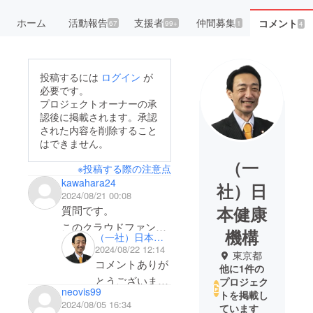
ホーム
活動報告
支援者
仲間募集
コメント
67
99+
1
4
投稿するには
ログイン
が
必要です。
プロジェクトオーナーの承
認後に掲載されます。承認
された内容を削除すること
はできません。
（一
※投稿する際の注意点
kawahara24
社）日
2024/08/21 00:08
本健康
質問です。
このクラウドファンデ
機構
（一社）日本健康機構
ングは、緩消法の会員
2024/08/22 12:14
東京都
以外でも申し込めると
コメントありが
他に1件の
理解して良いでしょう
とうございま
プロジェク
neovis99
か。
トを掲載し
す。
2024/08/05 16:34
ています