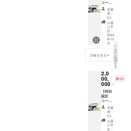
保険は
ルに合
※このリ
後、ご
・「腰
コー
コー
適用さ
わせて
ターン
案内を
痛アカ
ス」の
ス】
支援
れませ
いただ
に健康
お送り
デミー
会員権
（開業
者：
ん。 ※
きたい
保険は
いたし
権利5ヶ
利を8ヶ
者向）
0人
法令に
ので、
適用さ
ます。
月」
月 ・感
・坂戸
お届
基づく
本部と
れませ
（登録
付 と
謝の
先生よ
け予
医療、
の打ち
ん。 ※
後、継
なりま
メッ
り直々
定：
診療行
合わせ
法令に
続して
す。 会
セージ
に、毎
2024
年10
為では
の上、
基づく
の5ヶ月
員登録
・研究
週2回の
こ
月
ござい
決定と
医療、
となり
は、自
報告書
指導機
の
リ
ませ
させて
診療行
ます）
己申告2
・坂戸
会が提
タ
ー
ん。効
いただ
為では
「ベー
年以内
先生サ
供さ
ン
詳細を見る
を
果には
きま
ござい
シック
で5ヶ月
イン入
れ、緩
選
択
個人差
す。
ませ
コー
間で、
り著書
消法認
す
る
がござ
坂戸先
ん。効
ス」
お好き
セット
定技術
2,0
います
生が出
果には
は、 ・
なタイ
（腰
者に必
ことを
張をさ
個人差
症状別
ミング
痛・肩
要な技
00,
残り3
あらか
れる場
がござ
セミ
で始め
こり）
術を、
000
円
じめご
合の交
います
ナー
られま
付 と
4ヶ月で
了承く
通費・
ことを
毎月東
す。 ※
なりま
習得し
【特別
ださ
滞在費
あらか
京・大
ご支援
す。 会
ていた
認定
い。
は、リ
じめご
阪開
を確認
員登録
だきま
コー
ターン
了承く
催、3.5
後、ご
は、自
す。 ・
ス】
支援
金額に
ださ
時間 ・
案内を
己申告2
「認定
（開業
者：
含まれ
い。
1日セル
お送り
年以内
コー
者向）
0人
ていま
フ指
いたし
で8ヶ月
ス」の
・坂戸
お届
す。 ※
導 毎
ます。
間で、
会員権
先生よ
け予
このリ
月東
（登録
お好き
利を4ヶ
り直々
定：