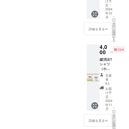
先生よ
い方
け予
りお礼
も、
定：
の動画
2024
アーカ
年10
と、
イブを
こ
月
メール
ご視聴
の
リ
での
いただ
タ
ー
メッ
けるよ
ン
詳細を見る
を
セージ
うご案
選
択
をお送
内いた
す
る
りいた
しま
4,0
しま
す。 ※
残り24
す。 ※
00
なお、
円
ご支援
支援画
緩消法T
を確認
面に
シャツ
後、準
て、支
（ホワ
備でき
援金額
イ
次第
の上乗
支援
ト）
メール
せが可
者：
・サイ
にて動
能で
6人
ズ：L
画のリ
す。何
お届
・カ
ンクを
卒、ご
け予
ラー：
お送り
定：
協力の
ホワイ
2024
しま
ほどよ
年11
ト ※写
す。
ろしく
こ
月
真はイ
※【手軽
の
お願い
リ
メージ
に応援
タ
します
ー
です。
5,000
ン
詳細を見る
を
円】の
選
択