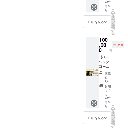
府大阪
分、最
方を集
す。 指
人用 ・
2024
望しな
年10
市 住
大2時間
めてい
導人数
身内、
い場合
こ
月
所：大
まで、
ただけ
は、上
友人、
は、備
の
リ
阪府大
30分単
れば、
限25名
患者さ
考欄
タ
ー
阪市淀
位での
時間内
としま
んの腰
に”不
ン
詳細を見る
を
川区西
ご対応
で坂戸
す。 今
痛や肩
要”と記
選
択
中島5-
とさせ
先生の
回クラ
こり、
載して
す
る
7-19
ていた
緩消法
ウド
関節痛
くださ
100
第7新大
だきま
の施術
ファン
などの
い
阪ビル2
す。 会
を受け
ディン
慢性痛
,00
残り19
階203号
場情報
ること
グで特
の治療
0
円
室 新
・東京
ができ
別に、4
法を習
大阪
都日本
ます。
時間
得でき
【ベー
JHOセ
橋 住
場所
250,000
ます。
シック
ミナー
所：東
は、日
円で出
「ベー
コー
ルー
京都中
本国内
張技術
シック
ス】
支援
ム ※
央区日
で離島
指導・
コー
（他人
者：
ご支援
本橋1-
は相談
施術を
ス」の
への治
1人
確認
14-5
となり
いたし
会員権
療法技
お届
後、本
白井ビ
ます。
ます。
利を5ヶ
術習
け予
部より
ル1階
会場
場所
月 ・感
得）プ
定：
スケ
痛みの
は、ご
は、日
謝の
レゼン
2024
年10
ジュー
専門院
自宅や
本国内
メッ
ト用 ・
こ
月
ル調整
・大阪
利用で
で離島
セージ
身内、
の
リ
のご連
府大阪
きる部
は相談
・研究
友人、
タ
ー
絡をさ
市 住
屋・施
となり
報告書
患者さ
ン
詳細を見る
を
せてい
所：大
設を確
ます。
・坂戸
んの腰
選
択
ただき
阪府大
保して
日時は
先生サ
痛や肩
す