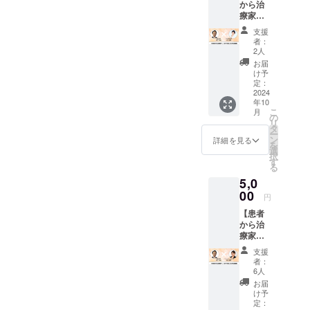
・腰痛
緩消法
から治
趣味の
続けて
手検査
個別サ
指導
療家へ
登山の
いた。
法、徒
ポー
会
坂戸先
最中の
坂戸先
手療
支援
ト ・
― 各
生との
ケガの
生との
法、包
者：
症状別
地域の
対談】
予防や
出会い
2人
帯、
サポー
クリ
緩消法
処置方
で、”治
テーピ
お届
ト （上
ニック
認定技
法を知
療家
け予
ングな
記3つ：
や治療
術者と
りたく
定：
が、患
どの療
日本各
院でイ
して東
2024
なり、
者さん
法を身
地で毎
ンスト
年10
京錦糸
柔道整
のせい
につ
月8回以
こ
ラク
月
町で施
復師の
の
にして
け、柔
上開催
リ
ターよ
術院を
資格を
タ
はいけ
道整復
認定
ー
り指導
運営す
取得し
ン
ない”と
詳細を見る
師の国
講師が
を
・学習
る大木
た。 資
選
いう言
家資格
直接指
択
会LIVE
真理
格取得
す
葉に心
を取得
導 過
る
配信
氏。 20
後は15
を打た
した。
去実績
― 2～
5,0
代後半
年以
れ、緩
整骨院
17年
3ヶ月に
に交通
00
上、病
消法を
で院長
円
1,600回
1回開催
事故で
院の整
真剣に
として
以上開
・イン
【患者
むち打
形外科
学び始
勤務し
催） ・
ター
から治
ち症に
のリハ
めた。
た後、
緩消法
ネット
療家へ
なり、
ビリ室
緩消法
独立開
指導
通話サ
坂戸先
吐き気
勤務。
認定技
業した
支援
会
ポー
生との
を伴う
ケガの
術者を
者：
が慢性
― 各
ト
対談】
頭痛や
処置の
6人
育成す
痛の患
地域の
―
緩消法
慢性的
ほか、
るコー
お届
者さん
クリ
ZOOM
認定技
な肩こ
慢性痛
け予
ス修了
に対し
ニック
を利用
術者で
りに悩
定：
の方へ
後、異
ては、