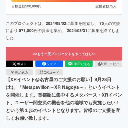
目標金額
500,000
円
支援者数
75
人
このプロジェクトは、
2024/08/02
に募集を開始し、
75
人の支援
により
571,000
円の資金を集め、
2024/08/31
に募集を終了しま
した
もう一度プロジェクトをやってほしい
ポスト
シェア
LINEで送る
URLコピー
埋め込み
QRコード
【XRイベント@名古屋のご支援のお願い】9月28日
(土)、「Metapavilion～XR Nagoya～」というイベント
を開催します。首都圏に集中するメタバース・XRイベン
ト、ユーザー間交流の機会を他の地域でも実施したい！
という第１歩のイベントとなります。皆様のご支援を宜
しくお願い致します。