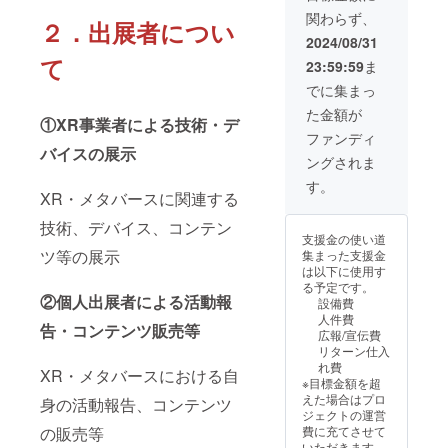
るご自
相続関
内に支
される
来場者
ント終
関わらず、
身のコ
連等の
２．出展者につい
援者様
お名前
の方へ
了まで
ンテン
相談も
のお名
2024/08/31
をご記
の現地
(予定)
ツや商
可能で
前(ニッ
入くだ
て
での対
23:59:59
ま
品につ
す。 ・
クネー
さい。
面販売
いて展
所属専
ム)を掲
でに集まっ
・掲載
を希望
示可能
門家：
載 ・掲
期間：
される
た金額が
・ス
公認会
載方
①XR事業者による技術・デ
2024年
場合は
ペース
計士、
法：文
ファンディ
9月初旬
事前に
は
税理
バイスの展示
字＆ロ
～イベ
お知ら
ングされま
900×45
士、弁
ゴ／バ
ント終
せくだ
0(㎜)の
護士、
ナーの
す。
了まで
さい。
XR・メタバースに関連する
机1つ分
司法書
掲載可
(予定)
・ご出
を予定
士、行
能 ・個
展希望
技術、デバイス、コンテン
※予定タ
政書士
別に連
内容が
支援金の使い道
イム
・実施
絡致し
本イベ
ツ等の展示
集まった支援金
テーブ
方法：
ますの
ント内
は以下に使用す
ル※ ・
Zoom等
で、掲
容と乖
る予定です。
日程：9
のオン
載情報
②個人出展者による活動報
離して
設備費
月28日
ライン
をご提
いると
人件費
(土) ・
相談を
告・コンテンツ販売等
供くだ
判断し
広報/宣伝費
出展者
予定 ・
さい。
た場合
リターン仕入
準備、
提供時
・掲載
は、
れ費
搬入開
XR・メタバースにおける自
期：任
期間：
出展を
※目標金額を超
始：
意(ご利
2024年
ご遠慮
えた場合はプロ
身の活動報告、コンテンツ
11：
用希望
9月初旬
頂く場
ジェクトの運営
00(予
者様と
～イベ
合があ
の販売等
費に充てさせて
定) ・イ
対象専
ント終
りま
いただきます。