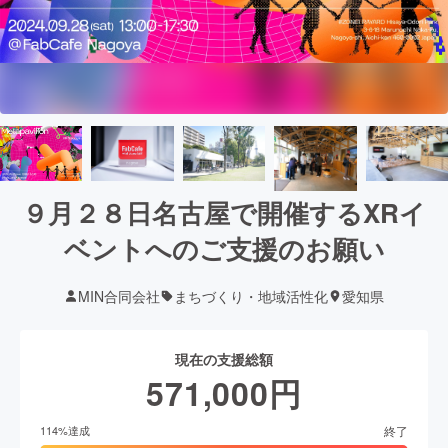
９月２８日名古屋で開催するXRイ
ベントへのご支援のお願い
MIN合同会社
まちづくり・地域活性化
愛知県
現在の支援総額
571,000
円
終了
114
%達成