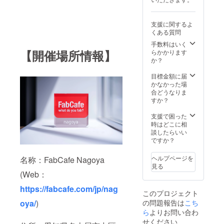
ベント
門家間
了まで
す。
時間：
での日
(予定)
13：00
程調整
支援に関するよ
～17：
となり
くある質問
30 ・最
ます) ※
終退
ご連絡
手数料はいく
出：
事項※
【開催場所情報】
らかかります
19：00
・対象
か？
※ご連絡
専門家
事項※
全て同
目標金額に届
・当日
時で
かなかった場
の展示
も、希
合どうなりま
内容に
望する
すか？
ついて
資格者
概要を
を限定
支援で困った
備考欄
しての
時はどこに相
にご記
利用も
談したらいい
入くだ
可能で
ですか？
さい。
すが、
・ブー
ご相談
ヘルプページを
名称：FabCafe Nagoya
ス内の
利用回
見る
装飾
数は1回
(Web：
品、展
限りと
示物等
なりま
https://fabcafe.com/jp/nag
このプロジェクト
は当日
す。 ・
の問題報告は
搬入・
こち
oya/
)
相談時
当日搬
間は概
ら
よりお問い合わ
出が可
ね1時間
せください