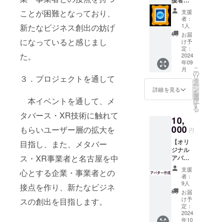
援者様
します
(土)イベ
お名前
・サイ
ント当
支援
ことが困難となっており、
Web掲
ズ展
日に限
者：
載】 ●
開：Lサ
ります
1人
新たなビジネス創出の妨げ
当イベ
イズの
●弊社
お届
ント用
み ・カ
になっていると感じまし
Webサ
け予
オリジ
ラー展
定：
イトの
た。
ナル
2024
開：白
本イベ
年09
NFTの
・発送
ント
こ
月
提供 ・
予定：
の
ページ
リ
３．プロジェクトを通して
当イベ
2024年
タ
内に支
ー
ント用
9月中旬
ン
援者様
詳細を見る
を
のオリ
～下旬
選
のお名
本イベントを通して、メ
択
ジナル
●弊社
す
前(ニッ
る
NFTを
Webサ
クネー
タバース・XR技術に触れて
10,
提供し
イトの
ム)を掲
ます ・
000
本イベ
もらいユーザー層の拡大を
載 ・掲
円
使用す
ント
載方
【オリ
る
目指し、また、メタバー
ページ
法：文
ジナル
フォー
内に支
字の
ス・XR事業者と名古屋を中
アバ
マッ
援者様
み、ロ
ター作
ト、提
のお名
ゴ／バ
支援
心とする企業・事業者との
成+支援
供方法
前(ニッ
ナーの
者：
者様お
等は販
クネー
9人
掲載は
接点を作り、新たなビジネ
名前
売数決
ム)を掲
不可 ・
お届
Web掲
定次第
載 ・掲
け予
ご指定
スの創出を目指します。
載】
お知ら
定：
載方
が無い
●VR、
2024
せしま
法：文
場合は
年10
メタ