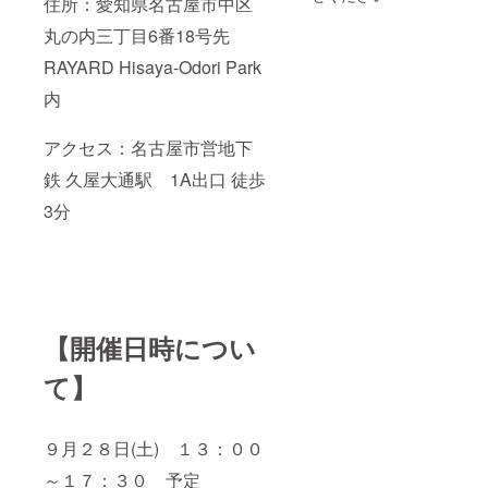
住所：愛知県名古屋市中区
能な範
を想定
囲でお
してお
丸の内三丁目6番18号先
願い致
りま
しま
す。大
RAYARD Hisaya-Odori Park
す。 ・
幅に延
電力使
長をさ
内
用を希
れる場
望され
合は、
る場合
アクセス：名古屋市営地下
別途料
は事前
金が発
鉄 久屋大通駅 1A出口 徒歩
にお知
生する
らせく
場合が
3分
ださ
ありま
い。
す。 ・
また、
官公庁
大量の
提出書
電力を
類作成
使用す
の代行
る展示
等、専
等は実
門家実
【開催日時につい
施でき
務に関
ませ
するご
て】
ん。 ・
依頼の
来場者
場合は
の方へ
別途費
の現地
用が発
９月２８日(土) １３：００
での対
生しま
面販売
す。 ・
～１７：３０ 予定