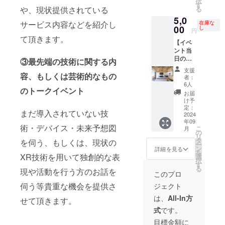
択
ス・XR
動を行
す
載 ・掲
示物等
が無い
や、現状提供されている
る
や
いたい
載方
は当日
場合は
5,0
Web3.0
と 考え
法：文
搬入・
サービス内容などを紹介し
アカウ
在庫な
につい
00
ており
し
字の
当日搬
円
ント名
ても見
ます。
み、ロ
て頂きます。
出が可
のまま
【イベ
識のあ
次回の
ゴ／バ
能な範
掲載致
ント当
る専門
Metapa
ナーの
囲でお
しま
日の個
家が
③最先端の技術に関する内
vilion(
掲載は
願い致
す。 ・
人出展
揃って
メタパ
不可 ・
しま
支援
アカウ
枠】 イ
容、もしくは芸術的なもの
います
ビリオ
ご指定
者：
す。 ・
ント名
ベント
ので、
ン)開催
6人
が無い
電力使
と異な
のトークイベント
当日の
そのよ
の為に
場合は
お届
用を希
る名前
出展ス
うな新
も何卒
け予
アカウ
望され
で掲載
ペース
規分野
定：
協賛の
ント名
る場合
ご希望
まだ導入されていない技
への個
2024
に関す
ご協力
のまま
は事前
の場合
年09
人出展
る事業
をお願
掲載致
術・デバイス・未来予想図
にお知
は必ず
こ
月
枠 ・イ
内容や
の
い致し
しま
らせく
備考欄
リ
ベント
計画に
タ
ます。
を伺う、もしくは、現状の
す。 ・
ださ
に希望
ー
会場内
ついて
ン
●本イベ
詳細を見る
アカウ
い。
される
を
で出展
XR技術を用いて独創的な表
の相談
選
ントポ
ント名
また、
お名前
択
が可能
はもち
す
スター
と異な
大量の
をご記
る
現や活動を行う方のお話を
です ・
ろん、
への掲
このプロ
る名前
電力を
入くだ
XR(VR
一般の
載 ●弊
で掲載
使用す
さい。
伺う等貴重な機会を提供さ
ジェクト
や
事業活
社Web
ご希望
る展示
・掲載
AR)、
動にお
サイト
は、
All-In方
の場合
等は実
せて頂きます。
期間：
メタ
ける相
の本イ
は必ず
施でき
2024年
式
です。
バース
談や個
ベント
備考欄
ませ
9月初旬
に関わ
人的な
ページ
目標金額に
に希望
ん。 ・
～イベ