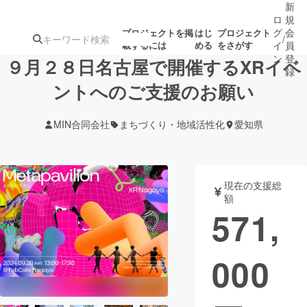
新
ロ
規
グ
会
プロジェクトを掲
はじ
プロジェクト
/
載するには
める
をさがす
イ
員
ン
登
９月２８日名古屋で開催するXRイベ
録
ントへのご支援のお願い
人気のプロ
注目のリ
注目の新着プロ
募集終了が近いプ
もうすぐ公開
MIN合同会社
まちづくり・地域活性化
愛知県
ジェクト
ターン
ジェクト
ロジェクト
されます
アート・写真
音楽
現在の支援総
額
571,
テクノロジー・ガジェット
ゲーム・サ
000
映像・映画
書籍・雑誌
ビジネス・起業
チャレンジ