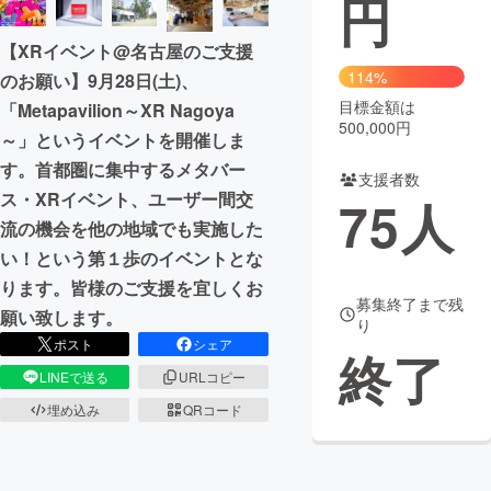
円
まちづくり・地域活性化
【XRイベント@名古屋のご支援
114%
のお願い】9月28日(土)、
目標金額は
CAMPFIRE for Social Good
CAMPFIRE Creation
「Metapavilion～XR Nagoya
500,000円
～」というイベントを開催しま
CAMPFIREふるさと納税
machi-ya
コミュニティ
す。首都圏に集中するメタバー
支援者数
ス・XRイベント、ユーザー間交
75
人
流の機会を他の地域でも実施した
い！という第１歩のイベントとな
ります。皆様のご支援を宜しくお
募集終了まで残
願い致します。
り
ポスト
シェア
終了
LINEで送る
URLコピー
埋め込み
QRコード