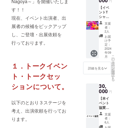
000
ゴ／バ
Nagoya～」を開催いたしま
入くだ
円
(予定)
AR)、
まえ
ナーの
さい。
【イベ
メタ
て、デ
す！！
掲載は
・掲載
ントT
バース
ザイ
不可 ・
期間：
シャツ3
現在、イベント出演者、出
に関わ
ナーが
ご指定
2024年
枚＋支
るご自
アバ
が無い
9月初旬
支援
展者の候補をピックアップ
援者様
身のコ
ター制
場合は
者：
～イベ
お名前
ンテン
作を行
2人
アカウ
ント終
し、ご登壇・出展依頼を
Web掲
ツや商
います
ント名
お届
了まで
載】 ●
品につ
・過度
け予
のまま
(予定)
行っております。
本イベ
いて展
定：
なデザ
掲載致
ント用
2024
示可能
イン関
しま
年09
のTシャ
・ス
連ご要
す。 ・
こ
月
ツ(3枚)
ペース
の
望、制
アカウ
リ
提供 ・
は
タ
１．トークイベン
作ミス
ント名
ー
本イベ
1800×4
ン
を除く
詳細を見る
と異な
を
ントメ
50(㎜)
選
修正依
る名前
ト・トークセッ
択
インビ
の机1つ
す
頼等は
で掲載
る
ジュア
分を予
承れま
ご希望
ションについて。
30,
ルが印
定 ※予
せん ・
の場合
刷され
000
定タイ
提供日
は必ず
円
たTシャ
ムテー
程：
備考欄
【本イ
ツ3種類
ブル※
2024年
に希望
以下のとおり３ステージを
ベント
を提供
・日
10月～
される
協賛】
します
程：9月
12月中
お名前
考え、出演依頼を行ってお
本イベ
・メイ
28日
(予定)
をご記
支援
ントの
ンビ
(土) ・
ります。
※販売
者：
入くだ
協賛企
ジュア
出展者
6人
数が多
さい。
業・団
ル：ピ
準備、
い場合
お届