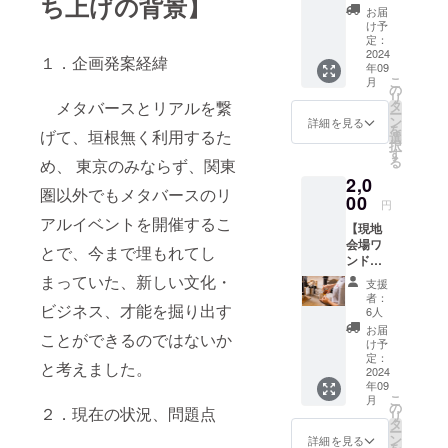
ち上げの背景】
サイト
お届
法律分野な
の本イ
け予
ベント
定：
どを中心に
ページ
2024
１．企画発案経緯
全力でサ
年09
内に支
こ
月
ポートして
援者様
の
リ
のお名
タ
メタバースとリアルを繋
参ります。
ー
前(ニッ
ン
詳細を見る
を
クネー
げて、垣根無く利用するた
選
択
ム)を掲
す
る
め、 東京のみならず、関東
載 ・掲
2,0
載方
圏以外でもメタバースのリ
法：文
00
円
字の
アルイベントを開催するこ
【現地
み、ロ
会場ワ
ゴ／バ
とで、今まで埋もれてし
ンドリ
ナーの
ンク+支
掲載は
まっていた、新しい文化・
支援
援者様
不可 ・
者：
お名前
ビジネス、才能を掘り出す
ご指定
6人
Web掲
が無い
お届
ことができるのではないか
載】 ●
場合は
け予
イベン
アカウ
定：
と考えました。
ト当日
2024
ント名
年09
現地会
のまま
こ
月
場
掲載致
の
２．現在の状況、問題点
リ
(FabCaf
しま
タ
ー
e
す。 ・
ン
詳細を見る
を