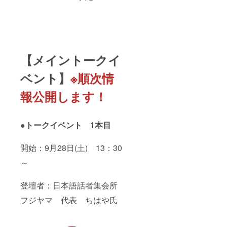
を希望
公序良
される
俗に反
場合は
するご
事前に
相談内
お知ら
容は受
せくだ
けられ
さい。
ませ
【メイントークイ
・ご出
ん。 ・
展希望
ご相談
ベント】
※順次情
内容が
内容に
本イベ
関して
ント内
は、各
報公開します！
容と乖
専門家
離して
に相談
いると
内容の
判断し
●トークイベント 1本目
守秘義
た場合
務が課
は、
せられ
開始：9月28日(土) 13：30
出展を
ていま
ご遠慮
すの
～
頂く場
で、弊
合があ
社(MIN
りま
合同会
登壇者：日本語話者集会所
す。
社)内で
もご相
フジヤマ 代表 ちはや氏
談者様
の許可
なく情