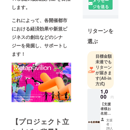
メッセー
ベーション
ジを送る
します。
ネットワー
ク)はメタ
これによって、各開催都市
バース・
Web3.0分野
における経済効果や新規ビ
リターンを
での新規創
ジネスの創出などのシナ
業者を全力
選ぶ
ジーを発掘し、サポートし
で支援する
専門家集団
ます！
目標金額
です。メタ
未達でも
バース・
リターン
Web3.0とい
が届きま
す
(All-in
う最前線分
方式)
野で活動す
1,0
る・したい
00
とお考えの
円
事業者の
【支援
者様お
方、新規創
名前
業を考える
Web掲
【プロジェクト立
支援
載】 弊
方に対し
者：
社Web
28人
て、税務・