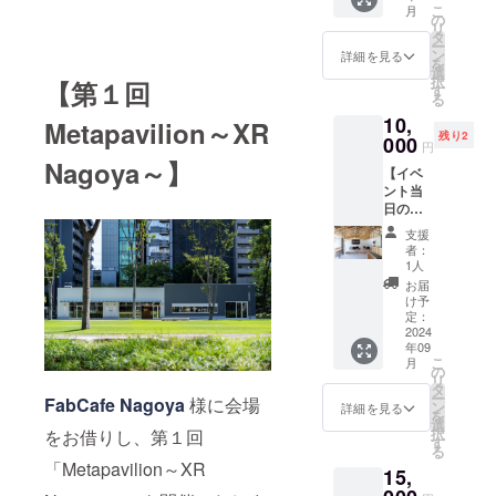
す ・購
字の
アカウ
こ
月
バース
入特典
の
み、ロ
ント名
リ
で利用
は個別
タ
ゴ／バ
のまま
ー
できる
にお知
ン
ナーの
詳細を見る
掲載致
を
オリジ
らせ致
選
掲載は
しま
択
【第１回
ナルア
します
す
不可 ・
す。 ・
る
バター
・提供
ご指定
アカウ
10,
作成 ・
日程：
Metapavilion～XR
が無い
ント名
残り2
各種
000
2024年
場合は
と異な
円
VRSNS
9月中
アカウ
る名前
Nagoya～】
【イベ
にて利
(予定)
ント名
で掲載
ント当
用可能
●弊社
のまま
ご希望
日の企
なオリ
Webサ
掲載致
の場合
業出展
ジナル
イトの
しま
は必ず
支援
枠】 イ
アバ
本イベ
す。 ・
者：
備考欄
ベント
ターを
ント
1人
アカウ
に希望
当日の
作成し
ページ
ント名
お届
される
出展ス
ます ・
内に支
け予
と異な
お名前
ペース
Vroid
定：
援者様
る名前
をご記
への企
2024
studio
のお名
で掲載
入くだ
年09
業出展
を利用
前(ニッ
ご希望
さい。
こ
月
枠 ・イ
して作
の
クネー
の場合
・掲載
リ
ベント
成し、
タ
ム)を掲
は必ず
期間：
ー
FabCafe Nagoya
様に会場
会場内
VRM
ン
載 ・掲
詳細を見る
備考欄
2024年
を
で出展
データ
選
載方
に希望
9月初旬
択
をお借りし、第１回
が可能
にて提
す
法：文
される
～イベ
る
です ・
供予定
字の
お名前
ント終
「Metapavilion～XR
15,
XR(VR
・ご希
み、ロ
をご記
了まで
や
望を踏