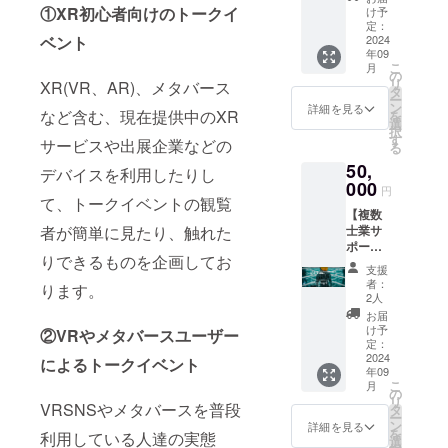
・掲載
体等を
ンク、
①XR初心者向けのトークイ
搬入開
け予
は更に
期間：
募集し
ブ
定：
始：
お時間
2024年
ベント
ます！
2024
ルー、
11：
を要す
9月初旬
年09
MIN合
グリー
00(予
場合が
～イベ
こ
月
同会社
ン ・サ
の
定) ・イ
ありま
ント終
リ
XR(VR、AR)、メタバース
は本イ
イズ展
タ
ベント
す。 ●
了まで
ー
ベント
開：Lサ
ン
時間：
詳細を見る
弊社
(予定)
など含む、現在提供中のXR
を
だけで
イズの
選
13：00
Webサ
択
なく、
み ・カ
す
～17：
イトの
サービスや出展企業などの
る
今後も
ラー展
30 ・最
本イベ
50,
メタ
開：白
デバイスを利用したりし
終退
ント
バー
000
・発送
出：
ページ
円
ス、
て、トークイベントの観覧
予定：
19：00
内に支
【複数
XR(VR
2024年
※ご連絡
援者様
者が簡単に見たり、触れた
士業サ
・AR
9月中旬
事項※
のお名
ポー
等)の普
～下旬
・当日
前(ニッ
りできるものを企画してお
ト、相
及や
●弊社
の展示
クネー
支援
談】
ユー
Webサ
内容に
者：
ム)を掲
ります。
MIN合
ザー間
イトの
2人
ついて
載 ・掲
同会社
交流促
本イベ
概要を
お届
載方
に所属
進、事
ント
け予
備考欄
②VRやメタバースユーザー
法：文
する専
業者支
定：
ページ
にご記
字の
門家メ
2024
援、並
によるトークイベント
内に支
入くだ
み、ロ
年09
ンバー
びにそ
援者様
さい。
ゴ／バ
こ
月
への相
れらに
の
のお名
・ブー
ナーの
リ
談実施
VRSNSやメタバースを普段
関連し
タ
前(ニッ
ス内の
掲載は
ー
メタ
た地域
ン
クネー
詳細を見る
装飾
不可 ・
を
利用している人達の実態
バー
貢献活
選
ム)を掲
品、展
ご指定