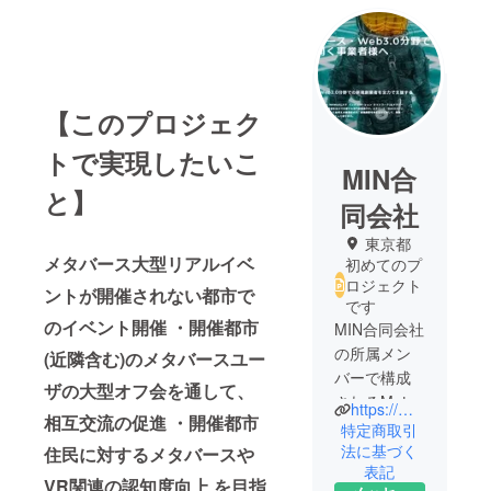
【このプロジェク
トで実現したいこ
MIN合
と】
同会社
東京都
メタバース大型リアルイベ
初めてのプ
ロジェクト
ントが開催されない都市で
です
のイベント開催 ・開催都市
MIN合同会社
の所属メン
(近隣含む)のメタバースユー
バーで構成
ザの大型オフ会を通して、
されるMeta
https://metainq.com/
相互交流の促進 ・開催都市
Incubation
特定商取引
Network(メ
法に基づく
住民に対するメタバースや
表記
タ インキュ
VR関連の認知度向上 を目指