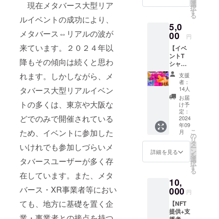
Nagoya
アカウ
選
現在メタバース大型リア
択
)にて、
ント名
す
る
ワンド
ルイベントの成功により、
と異な
5,0
リンク
る名前
メタバース⇔リアルの波が
提供 ・
00
で掲載
円
ご注文
ご希望
来ています。２０２４年以
【イベ
は
の場合
ントT
FabCaf
は必ず
降もその傾向は続くと思わ
シャツ1
eのレジ
備考欄
枚＋支
にてお
に希望
れます。しかしながら、メ
支援
援者様
願い致
される
者：
お名前
します
お名前
14人
タバース大型リアルイベン
Web掲
・ワン
をご記
お届
載】 ●
トの多くは、東京や大阪な
ドリン
入くだ
け予
本イベ
ク提供
定：
さい。
どでのみで開催されている
ント用
2024
対象に
・掲載
年09
のTシャ
は、ア
期間：
こ
ため、イベントに参加した
月
ツ(1枚)
ルコー
の
2024年
リ
提供 ・
ル類・
タ
9月初旬
いけれでも参加しづらいメ
ー
本イベ
飲み物
ン
～イベ
詳細を見る
を
ントメ
以外の
選
ント終
タバースユーザーが多く存
択
インビ
商品は
す
了まで
る
ジュア
含まれ
在しています。また、メタ
(予定)
10,
ルが印
ません
バース・XR事業者等におい
刷され
000
・有効
円
たTシャ
期間：
ても、地方に基礎を置く企
【NFT
ツ(1枚)
2024年
提供+支
を提供
9月28日
業・事業者との接点を持つ