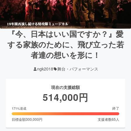
『今、日本はいい国ですか？』愛
する家族のために、飛び立った若
者達の想いを形に！
ngk2018
舞台・パフォーマンス
現在の支援総額
514,000
円
終了
171
%達成
目標金額
300,000
円
支援者数
65
人