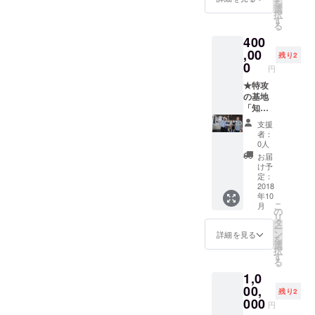
を
限定
選
択
で、舞
す
る
台演者
400
のサイ
ン入の
,00
残り2
脚本が
0
円
プレゼ
ントし
★特攻
ます！
の基地
「知
覧」研
支援
修ご招
者：
待★平
0人
成30年
お届
10月期
け予
日中 特
定：
攻の母
2018
年10
「鳥浜
こ
月
トメ」
の
リ
のお孫
タ
ー
さんで
ン
詳細を見る
を
ある鳥
選
択
濱明久
す
る
さんに
1,0
よる講
話や、
00,
残り2
チャー
000
円
ミング