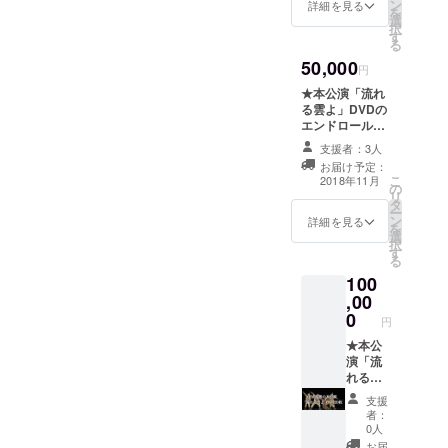
感動し
一緒に
ン
詳細を見る
を
て頂け
ぜひご
選
択
た方
観賞く
す
る
も、 大
ださ
50,000
切なご
い！
円
友人や
★本公演「流れ
ご家族
る雲よ」DVDの
に贈り
エンドロールに
物とし
法人名記載
て如何
支援者：3人
(DVD5枚付)★
でしょ
お届け予定：
支援の御礼とし
うか。
こ
2018年11月
の
て、エンドロー
きっと
リ
タ
ルに法人名を記
喜んで
ー
ン
載させて頂きま
詳細を見る
いただ
を
選
す！ 更にDVDが
けるこ
択
す
5枚も付いてきま
と間違
る
すので、社員研
いなし
100
修などにご活用
です。
,00
ください！
0
円
★本公
演「流
れる雲
よ」
支援
DVD20
者：
枚★ ま
0人
だ舞台
お届