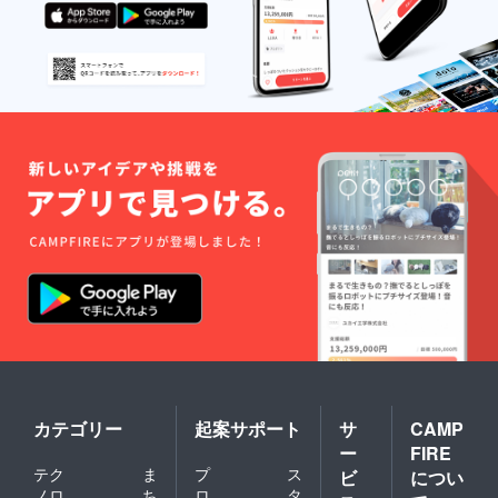
カテゴリー
起案サポート
サ
CAMP
ー
FIRE
テク
ま
プ
ス
ビ
につい
ノロ
ち
ロ
タ