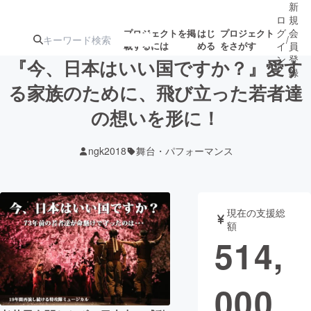
新
ロ
規
グ
会
プロジェクトを掲
はじ
プロジェクト
/
載するには
める
をさがす
イ
員
ン
登
『今、日本はいい国ですか？』愛す
録
る家族のために、飛び立った若者達
の想いを形に！
人気のプロ
注目のリ
注目の新着プロ
募集終了が近いプ
もうすぐ公開
ジェクト
ターン
ジェクト
ロジェクト
されます
ngk2018
舞台・パフォーマンス
アート・写真
音楽
現在の支援総
テクノロジー・ガジェット
ゲーム・サ
額
514,
映像・映画
書籍・雑誌
000
ビジネス・起業
チャレンジ