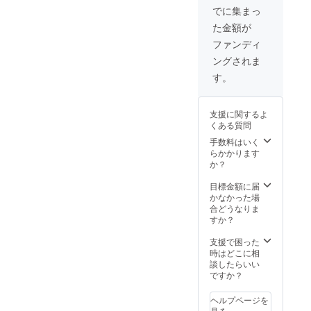
実した1
めに、
でに集まっ
泊2日で
舞台を
た金額が
す。 ※
一緒に
宿泊費
応援し
ファンディ
（グ
ましょ
ングされま
リーン
う！
ホテル
※2019
す。
ちら
年8月の
ん）込
公演期
み、交
間中、1
支援に関するよ
通費別
舞台を
くある質問
途。 ※
貸切公
団体は
演でき
手数料はいく
10名様
ます。
らかかります
まで。※
※大阪会
か？
日程要
場（淀
相談。
屋橋・
目標金額に届
※お電話
朝日生
かなかった場
かメー
命ホー
合どうなりま
ルにて
ル）席
すか？
日程調
数：368
整させ
席 ※東
支援で困った
ていた
京会場
時はどこに相
だきま
（新馬
談したらいい
す。
場・六
ですか？
行会
ホー
ヘルプページを
ル）席
見る