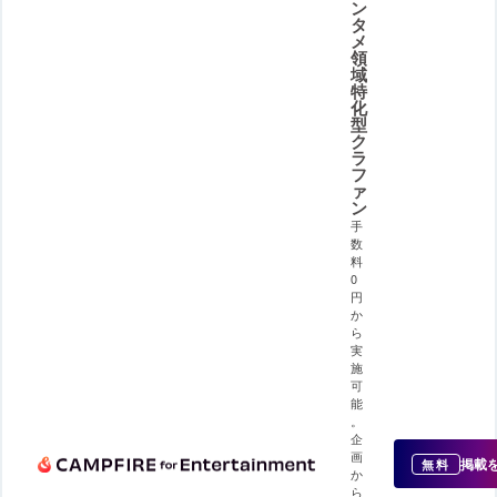
ン
タ
メ
領
域
特
化
型
ク
ラ
フ
ァ
ン
手
数
料
0
円
か
ら
実
施
可
能
。
企
画
掲載
無料
か
ら