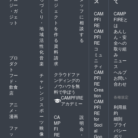
ス
て
ジー
づ
ジ
ッ
・ガ
く
ェ
フ
CAM
CAMP
ジェ
り
ク
に
PFI
FIREと
ット
・
ト
相
RE
は
地
を
談
CAM
あんし
域
作
す
PFI
ん・安
活
る
る
RE
全への
性
資
コ
取り組
化
料
ミュ
み
プロ
音
請
ニ
ニュー
ダク
楽
求
ティ
ス
ト
CAM
ヘルプ
クラウドファ
フー
チ
PFI
お問い
ンディングの
ド・
ャ
RE
合わせ
ノウハウを無
飲食
レ
Crea
料で学ぼう
店
ン
tion
各種規定
CAMPFIRE
ジ
CAM
アカデミー
アニ
ス
利用規
PFI
メ・
ポ
約
RE
漫画
ー
CA
説
細則
for
ツ
MP
明
プライ
Soci
ファ
映
FI
会
バシー
al
ッ
像
RE
・
ポリ
Goo