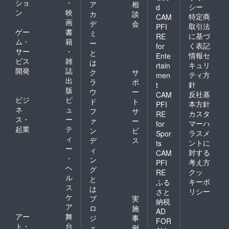
ショ
・
ア
相
シー
d
ン
映
カ
談
特定商
CAM
画
デ
会
取引法
PFI
ゲー
書
ミ
に基づ
RE
ム・
籍
ー
く表記
for
サー
・
と
情報セ
Ente
ビス
雑
は
キュリ
rtain
開発
誌
ク
サ
ティ方
men
出
ラ
ポ
針
t
版
ウ
ー
反社基
CAM
ビジ
ビ
ド
ト
本方針
PFI
ネ
ュ
フ
サ
カスタ
RE
ス・
ー
ァ
ー
マーハ
for
起業
テ
ン
ビ
ラスメ
Spor
ィ
デ
ス
ントに
ts
ー
ィ
対する
CAM
・
ン
考え方
PFI
ヘ
グ
クッ
RE
ル
と
キーポ
ふる
ス
は
リシー
さと
ケ
プ
実
納税
ア
ロ
施
AD
アー
舞
ジ
事
FOR
ト・
台
ェ
例