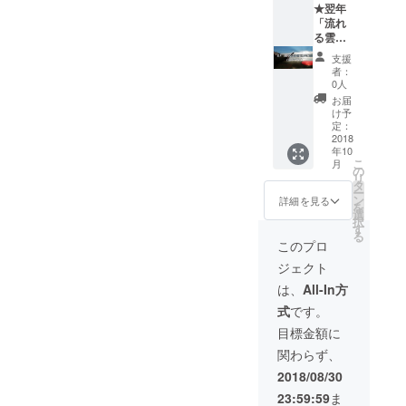
な知覧
★翌年
特任館
「流れ
長と平
る雲
和記念
よ」貸
支援
館や戦
切公演
者：
跡を巡
(大阪or
0人
り、特
東京)★
お届
攻の真
会社や
け予
実を惜
学校の
定：
しみな
団体様
2018
年10
く伝え
も大歓
こ
月
ます！
迎で
の
リ
知覧や
す。 大
タ
ー
特攻の
きな感
ン
詳細を見る
を
ことを
動と今
選
択
知らな
を生き
す
る
い方か
る使命
このプロ
ら、よ
を大切
ジェクト
くご存
な方々
知の方
に伝え
は、
All-In方
まで、
ていき
式
です。
今を生
ません
きるた
か？ 自
目標金額に
めの使
殺のな
関わらず、
命を感
い笑顔
じて頂
溢れる
2018/08/30
けるよ
日本に
23:59:59
ま
うな充
なるた