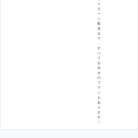
リ
タ
ー
ン
配
送
ま
で
、
す
べ
て
お
任
せ
の
プ
ラ
ン
も
あ
り
ま
す
！