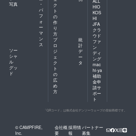
ALL
写真
・
ク
HIO
パ
ト
KOS
フ
の
HI
ォ
作
JFA
ー
り
クラ
マ
方
ウド
ン
プ
統
ファ
ス
ロ
計
ン
ソー
ジ
デ
ディ
シャ
ェ
ー
ング
ル
ク
タ
mac
グッ
ト
hi-ya
ド
の
補助
広
金申
め
請サ
方
ポー
ト
「QRコード」は株式会社デンソーウェーブの登録商標です。
© CAMPFIRE,
会社概
採用情
パートナー
Inc.
要
報
募集