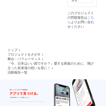
数：250
席 ※お
電話か
このプロジェクト
メール
の問題報告は
こち
にて日
程調整
ら
よりお問い合わ
させて
せください
いただ
きま
す。
トップ
>
プロジェクトをさがす
>
舞台・パフォーマンス
>
『今、日本はいい国ですか？』愛する家族のために、飛び
立った若者達の想いを形に！
>
活動報告一覧