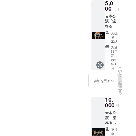
5,0
しさん
による
00
円
デザイ
★本公
ンのT
演「流
シャツ
れる雲
です。
よ」
サイ
支援
DVD1枚
ズ：ユ
者：
★ 舞台
ニセッ
22人
を見に
クス
お届
来られ
XS/S/M/
け予
なかっ
L/LL サ
定：
た方
2018
イズを
年11
や、も
お選び
こ
月
う一度
くださ
の
リ
見たい
い
タ
ー
という
ン
詳細を見る
を
方へ、
選
択
愛と感
す
る
動が詰
10,
まった
DVDを
000
円
ご自宅
★本公
で、ぜ
演「流
ひ大切
れる雲
な方と
よ」
一緒に
支援
DVDの
ご覧頂
者：