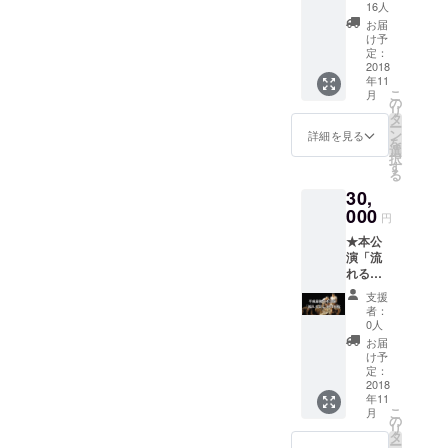
エンド
きたい1
16人
ロール
枚で
お届
にお名
す。
け予
前記載
定：
(DVD1
2018
年11
枚付)★
こ
月
支援の
の
リ
御礼と
タ
ー
して、
ン
詳細を見る
を
エンド
選
択
ロール
す
る
にお名
30,
前を記
載させ
000
円
て頂き
★本公
ます！
演「流
(ニック
れる雲
ネーム
よ」
でもOK
支援
DVD6枚
です) 更
者：
★ まだ
にDVD
0人
舞台を
も付い
お届
ご覧に
てきま
け予
なって
すの
定：
ない
2018
で、大
年11
方、ま
切なご
こ
月
た舞台
家族ご
の
リ
を見て
友人と
タ
ー