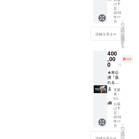
をご覧
け予
になっ
定：
てない
2018
年11
方、ま
こ
月
た舞台
の
リ
を見て
タ
ー
感動し
ン
詳細を見る
を
て頂け
選
択
た方
す
る
も、 大
400
切なご
友人や
,00
残り3
ご家族
0
円
に贈り
物とし
★本公
ていか
演「流
がで
れる雲
しょう
よ」
支援
が。
DVD10
者：
きっと
0枚(サ
0人
喜んで
イン入
お届
いただ
脚本
け予
けるこ
付)★
定：
と間違
100枚お
2018
年11
いなし
申込頂
こ
月
です。
きます
の
リ
と、先
タ
ー
着3名様
ン
詳細を見る