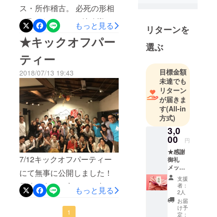
ス・所作稽古。 必死の形相
という気持ちで一年間活動
この舞台を
で取り組んでいる特攻隊員
日本中に広
してきました。 そんな楽し
もっと見る
リターンを
げようと奮
と整備兵の役者達…。歯を
いことばかりではない活動
★キックオフパー
闘していま
選ぶ
食いしばって、鬼の形相
も、 お客様からの会場いっ
す。
ティー
で、訓練を繰り返す。 当時
ぱいに響き続ける拍手や 観
目標金額
2018/07/13 19:43
の兵隊さん達の姿が想像出
劇後、目が赤くなったまま
未達でも
来て、涙が出ました。で
の笑顔をみて すべてが報わ
リターン
が届きま
も、カッコ良く舞台に上が
れ、また携われたことに
す
(All-in
る為ではなく、その命を使
やっと誇りを感じられる思
方式)
い、国を守る為に。特攻隊
3,0
いです。 今年で「平成」が
00
円
員は、死ぬ準備の為に。 な
最後の年となり、 舞台の時
★感謝
んと悲しく、健気な生き様
代背景でもある「昭和」と
7/12キックオフパーティー
御礼
メッ
でしょうか。 自分は甘い
いう時代が 更に過去の出来
にて無事に公開しました！
セージ
支援
★ 御支
なぁと思いました。日々死
事となってしまいます。 こ
早速、多くの方からの支援
者：
もっと見る
援頂
2人
を覚悟しなくても生きてゆ
のプロジェクトを実施し、
き、あ
をいただき感謝していま
お届
りがと
け予
ける時代に生まれて、もっ
皆様からのご支援で 平成最
す。 パーティーでは、英霊
1
うござ
定：