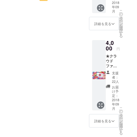
いま
2018
とちゃん生きようと、そん
後の「流れる雲よ」DVDが
の皆さんに献杯することか
年09
す！！
こ
月
感謝の
な事を考えさせられた稽古
の
残せる事、 本当に嬉しく、
ら始めて、 食事は、特攻隊
リ
気持ち
タ
ー
場でした。
心より感謝申し上げます。
を込め
員が最後に食べたとされ
ン
詳細を見る
を
て一人
選
択
来年は劇団アトリエッジ
る、さつまいも、めざし、
一人に
す
る
御礼の
「流れる雲よ」20周年とい
お茶（知覧茶）。 そして、
4,0
メッ
セージ
00
うことで また来年に向けて
書家・中山きよしさんによ
円
をお届
★クラ
更なる「愛」溢れる活動を
け致し
るライブアート。 “日の
ウド
ます！
目指し 大阪実行委員一同、
丸”をテーマに見事なアート
ファン
ディン
支援
精進して参ります！ 今後と
を描いてくださいました。
グ限定T
者：
シャツ
22人
も舞台「流れる雲よ」及び
このアートが、支援リター
★ キッ
お届
クオフ
「流れる雲よ」大阪実行委
ンのTシャツのデザインとな
け予
パー
定：
員を どうぞよろしくお願い
ります。 引き続き皆様から
ティー
2018
年09
のライ
申し上げます。
の支援をお待ちしていま
こ
月
ブベン
の
リ
トにて
タ
す。
ー
書かれ
ン
詳細を見る
を
た、書
選
択
家・中
す
る
山きよ