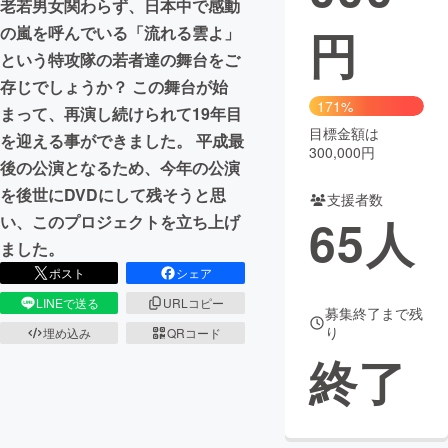
老若男女関わらず、日本中で感動
円
の嵐を呼んでいる「流れる雲よ」
まちづくり・地域活性化
という特攻隊の若者達の舞台をご
存じでしょうか？ この舞台が始
CAMPFIRE for Social Good
CAMPFIRE Creation
171%
まって、再演し続けられて19年目
CAMPFIREふるさと納税
machi-ya
コミュニティ
目標金額は
を迎える事ができました。 平成最
300,000円
後の公演となるため、今年の公演
を後世にDVDにして残そうと思
支援者数
65
人
い、このプロジェクトを立ち上げ
ました。
ポスト
シェア
LINEで送る
URLコピー
募集終了まで残
り
埋め込み
QRコード
終了