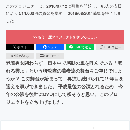
このプロジェクトは、
2018/07/12
に募集を開始し、
65
人の支援
により
514,000
円の資金を集め、
2018/08/30
に募集を終了しま
した
もう一度プロジェクトをやってほしい
ポスト
シェア
LINEで送る
URLコピー
埋め込み
QRコード
老若男女関わらず、日本中で感動の嵐を呼んでいる「流
れる雲よ」という特攻隊の若者達の舞台をご存じでしょ
うか？ この舞台が始まって、再演し続けられて19年目を
迎える事ができました。 平成最後の公演となるため、今
年の公演を後世にDVDにして残そうと思い、このプロ
ジェクトを立ち上げました。
エ