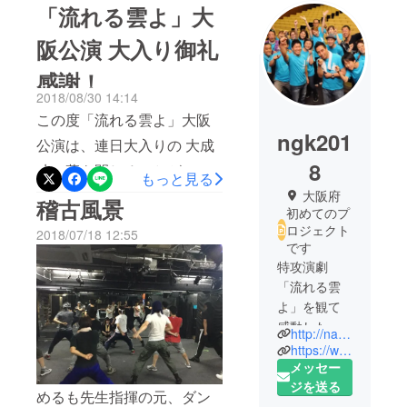
「流れる雲よ」大
阪公演 大入り御礼
感謝！
2018/08/30 14:14
この度「流れる雲よ」大阪
ngk201
公演は、連日大入りの 大成
8
功で幕を閉じることができ
もっと見る
ました。 全国各地よりお越
大阪府
稽古風景
初めてのプ
し頂いたお客様へ 実行委員
ロジェクト
2018/07/18 12:55
一同、心より感謝申し上げ
です
特攻演劇
ます。 この「流れる雲よ」
「流れる雲
大阪公演実行委員会は、 全
よ」を観て
員がボランティアスタッフ
感動した有
http://nagarerukumoyo-osaka.com/
志がボラン
で構成されており 舞台「流
https://www.youtube.com/watch?v=VaGx79XMGy8
ティアで舞
メッセー
れる雲よ」を見て、少しで
台を応援し
ジを送る
めるも先生指揮の元、ダン
も多くの方へ 何か伝えたい
ています。