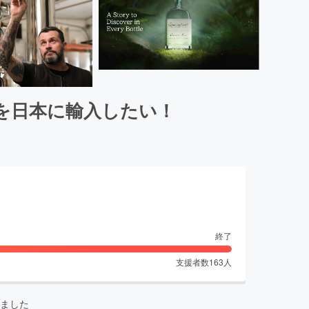
を日本に輸入したい！
終了
支援者数
163
人
ました