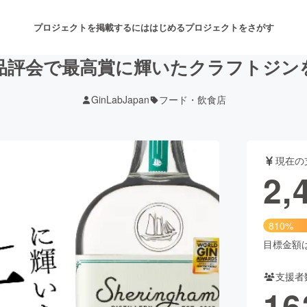
プロジェクトを掲載するには
はじめる
プロジェクトをさがす
品評会で最高賞に輝いたクラフトジン
GinLabJapan
フード・飲食店
注目のリターン
注目の新着プロジェクト
募集終了が近いプロジェクト
も
現在の
音楽
舞台・パフォーマンス
2,
ゲーム・サービス開発
フード・飲食店
810%
書籍・雑誌出版
アニメ・漫画
目標金額は3
支援者
チャレンジ
ビューティー・ヘルスケ
16