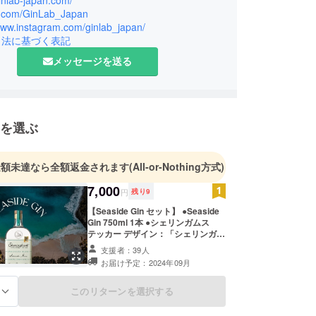
ginlab-japan.com/
したイベントを開催し、ジンの魅力を発信してきま
/x.com/GinLab_Japan
/www.instagram.com/ginlab_japan/
引法に基づく表記
メッセージを送る
を選ぶ
金額未達なら全額返金されます
(All-or-Nothing方式)
7,000
円
残り
9
【Seaside Gin セット】 ●Seaside
Gin 750ml 1本 ●シェリンガムス
テッカー デザイン：「シェリンガム
ジン」が縦にプリントされたステッ
支援者：39人
カーです。 商品サイズ：4cm×7cm
お届け予定：2024年09月
●ジンラボステッカー デザイン：
「GinLabJapan」ロゴがプリントさ
れたステッカーです。 商品サイズ：
このリターンを選択する
る
5cm×5cm ●お礼のメール ●送料無
料 【備考】 ※原材料及び添加物等の