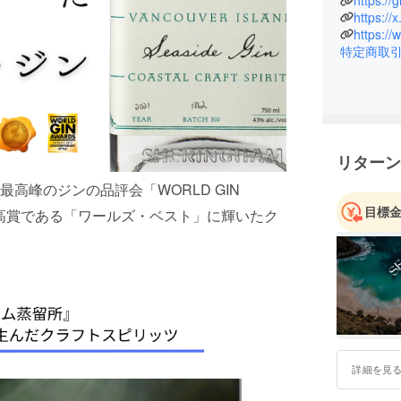
https://
ンに特化
https:/
した。
https:/
特定商取
リターン
高峰のジンの品評会「WORLD GIN
目標
で最高賞である「ワールズ・ベスト」に輝いたク
詳細を見