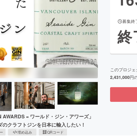
募集終
CAMPFIRE for Social Good
CAMPFIRE Creation
終
CAMPFIREふるさと納税
machi-ya
コミュニティ
このプロジェ
2,431,000
円
 AWARDS = ワールド・ジン・アワーズ」
ダのクラフトジンを日本に輸入したい！
ピー
埋め込み
QRコード