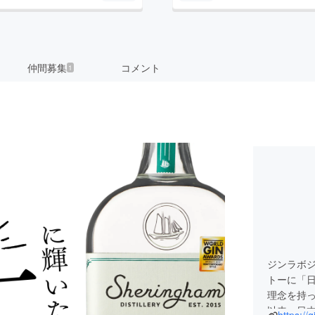
仲間募集
コメント
1
ジンラボ
トーに「
理念を持っ
以来、日