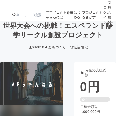
新
ロ
規
グ
会
プロジェクトを掲
はじ
プロジェクト
/
載するには
める
をさがす
イ
員
ン
登
世界大会への挑戦！エスペラント語
録
学サークル創設プロジェクト
人気のプロ
注目のリ
注目の新着プロ
募集終了が近いプ
もうすぐ公開
suo618
まちづくり・地域活性化
ジェクト
ターン
ジェクト
ロジェクト
されます
アート・写真
音楽
現在の支援総
額
0
円
テクノロジー・ガジェット
ゲーム・サ
映像・映画
書籍・雑誌
0%
目標金額は
1,000,000円
ビジネス・起業
チャレンジ