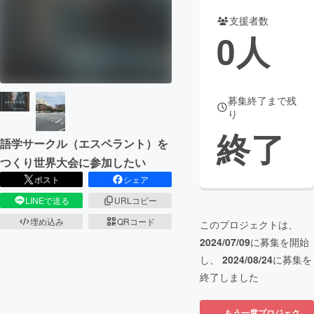
支援者数
まちづくり・地域活性化
0
人
CAMPFIRE for Social Good
CAMPFIRE Creation
CAMPFIREふるさと納税
machi-ya
コミュニティ
募集終了まで残
り
終了
語学サークル（エスペラント）を
つくり世界大会に参加したい
ポスト
シェア
LINEで送る
URLコピー
埋め込み
QRコード
このプロジェクトは、
2024/07/09
に募集を開始
し、
2024/08/24
に募集を
終了しました
もう一度プロジェク