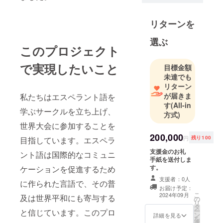
リターンを
選ぶ
このプロジェクト
で実現したいこと
目標金額
未達でも
リターン
が届きま
私たちはエスペラント語を
す
(All-in
学ぶサークルを立ち上げ、
方式)
世界大会に参加することを
200,000
円
残り100
目指しています。エスペラ
支援金のお礼
ント語は国際的なコミュニ
手紙を送付しま
す。
ケーションを促進するため
支援者：0人
に作られた言語で、その普
お届け予定：
こ
2024年09月
及は世界平和にも寄与する
の
リ
タ
ー
と信じています。このプロ
ン
詳細を見る
を
選