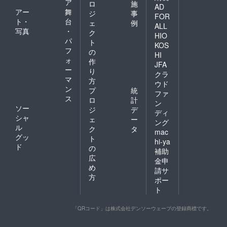
ア
ロ
施
AD
アー
舞
ジ
事
FOR
ト・
台
ェ
例
ALL
写真
・
ク
HIO
パ
ト
KOS
フ
の
HI
ォ
作
JFA
ー
り
クラ
マ
方
ウド
ン
プ
統
ファ
ス
ロ
計
ン
ソー
ジ
デ
ディ
シャ
ェ
ー
ング
ル
ク
タ
mac
グッ
ト
hi-ya
ド
の
補助
広
金申
め
請サ
方
ポー
ト
「QRコード」は株式会社デンソーウェーブの登録商標です。