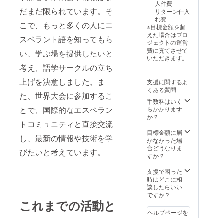
人件費
だまだ限られています。そ
リターン仕入
れ費
こで、もっと多くの人にエ
※目標金額を超
えた場合はプロ
スペラント語を知ってもら
ジェクトの運営
費に充てさせて
い、学ぶ場を提供したいと
いただきます。
考え、語学サークルの立ち
上げを決意しました。ま
支援に関するよ
くある質問
た、世界大会に参加するこ
手数料はいく
とで、国際的なエスペラン
らかかります
か？
トコミュニティと直接交流
目標金額に届
し、最新の情報や技術を学
かなかった場
合どうなりま
びたいと考えています。
すか？
支援で困った
時はどこに相
談したらいい
ですか？
これまでの活動と
ヘルプページを