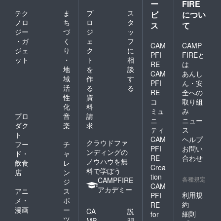
ー
FIRE
テク
ま
プ
ス
ビ
につい
ノロ
ち
ロ
タ
ス
て
ジー
づ
ジ
ッ
・ガ
く
ェ
フ
CAM
CAMP
ジェ
り
ク
に
PFI
FIREと
ット
・
ト
相
RE
は
地
を
談
CAM
あんし
域
作
す
PFI
ん・安
活
る
る
RE
全への
性
資
コ
取り組
化
料
ミュ
み
プロ
音
請
ニ
ニュー
ダク
楽
求
ティ
ス
ト
CAM
ヘルプ
クラウドファ
フー
チ
PFI
お問い
ンディングの
ド・
ャ
RE
合わせ
ノウハウを無
飲食
レ
Crea
料で学ぼう
店
ン
tion
各種規定
CAMPFIRE
ジ
CAM
アカデミー
アニ
ス
利用規
PFI
メ・
ポ
約
RE
漫画
ー
CA
説
細則
for
ツ
MP
明