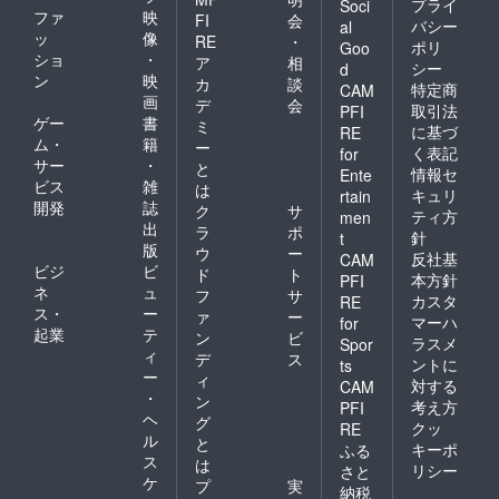
プライ
Soci
ファ
映
FI
会
バシー
al
ッ
像
RE
・
ポリ
Goo
ショ
・
ア
相
シー
d
ン
映
カ
談
特定商
CAM
画
デ
会
取引法
PFI
ゲー
書
ミ
に基づ
RE
ム・
籍
ー
く表記
for
サー
・
と
情報セ
Ente
ビス
雑
は
キュリ
rtain
開発
誌
ク
サ
ティ方
men
出
ラ
ポ
針
t
版
ウ
ー
反社基
CAM
ビジ
ビ
ド
ト
本方針
PFI
ネ
ュ
フ
サ
カスタ
RE
ス・
ー
ァ
ー
マーハ
for
起業
テ
ン
ビ
ラスメ
Spor
ィ
デ
ス
ントに
ts
ー
ィ
対する
CAM
・
ン
考え方
PFI
ヘ
グ
クッ
RE
ル
と
キーポ
ふる
ス
は
リシー
さと
ケ
プ
実
納税