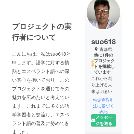
プロジェクトの実
行者について
suo618
青森県
こんにちは、私はsuo618と
他に1件の
プロジェク
申します。語学に対する情
トを掲載し
熱とエスペラント語への深
ています
これから創
い関心を抱いており、この
り上げる未
プロジェクトを通じてその
来は明るい
魅力を広めたいと考えてい
ものになる
特定商取引
でしょう。
ます。これまでに多くの語
法に基づく
表記
学学習者と交流し、エスペ
メッセー
ラント語の普及に努めてき
ジを送る
ました。