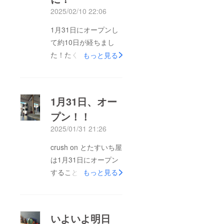
2025/02/10 22:06
1月31日にオープンし
て約10日が経ちまし
た！たくさんのご来
もっと見る
店、誠にありがとうご
ざいます！メディアや
Instagramを見てお越
1月31日、オー
しくださった方や繋が
プン！！
りがあってお越しいた
2025/01/31 21:26
だいた方など、たくさ
んのお客様に出会えて
crush on とたすいち屋
とても嬉しいと感じて
は1月31日にオープン
います！今後ともよろ
することができまし
もっと見る
しくお願いいたしま
た！6月頃に店舗の片
す！さて、開店祝いで
付けからスタートした
いただいたたくさんの
お店づくり。片付けや
いよいよ明日
素敵なお花をドライフ
DIY、クラウドファン