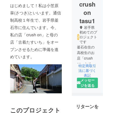
crush
はじめまして！私は小笠原
on
皐(さつき)といいます。通信
tasu1
制高校１年生で、岩手県釜
石市に住んでいます。今、
岩手県
初めてのプ
私の店「crush on」と母の
ロジェクト
店「古着たすいち」をオー
です
釜石在住の
プンさせるために準備を進
高校生のお
めています。
店「crush
on」とその
特定商取引
母の店
法に基づく
「tasuichi」
表記
メッセー
の２つの店
ジを送る
を一つの建
物にオープ
ンさせま
す。
リターンを
若者の居場
このプロジェクト