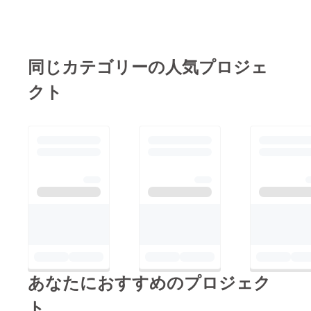
いけたらなと思ってい
緒に頑張ってこれて良
ます！明日は投稿でも
かったなと感じていま
お伝えしたように、11
す。1番近くで応援、
時〜18時に営業いたし
同じカテゴリーの人気プロジェ
協力してくれたお母さ
ます！アウターやセー
んにありがとうと伝え
クト
ター、デニムをはじ
たいと思います！素敵
め、アクセサリーや
な服と、素敵な人と、
キャップなど、素敵な
素敵なお花やプレゼン
商品を取り揃えており
トと共にオープンする
ます！平日ではありま
ことができて本当に嬉
すがぜひお越しくださ
しいです！今後は恩返
い！
しができるよう、私た
ちらしく楽しくゆっく
りと頑張ってまいりま
す！改めましてご支援
してくださり、本当に
あなたにおすすめのプロジェク
本当にありがとうござ
ト
いました！crush on