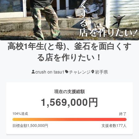
高校1年生(と母)、釜石を面白くす
る店を作りたい！
crush on tasu1
チャレンジ
岩手県
現在の支援総額
1,569,000
円
終了
104
%達成
目標金額
1,500,000
円
支援者数
177
人