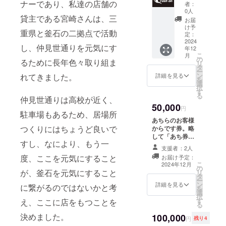
カーで
ナーであり、私達の店舗の
お客様は1日1回
者：
す。 画
0人
あち券を使用す
像はイ
貸主である宮崎さんは、三
ることができま
お届
メージ
け予
す。 使用した際
重県と釜石の二拠点で活動
です。
定：
は、一言支援者
サイズ
2024
様に向けてメッ
し、仲見世通りを元気にす
年12
展開：
セージを書いて
こ
月
Ｍ,L,XL
の
もらい、SNS等
るために長年色々取り組ま
リ
カラー
タ
で報告します。
ー
展開：
ン
詳細を見る
れてきました。
配布期間：オー
を
ブラッ
選
プン直後から発
択
ク お礼
す
行した券がなく
る
のメー
仲見世通りは高校が近く、
なるまで 対象の
50,000
ルも送
円
学生の選定方
駐車場もあるため、居場所
らせて
法：オープンか
あちらのお客様
いただ
ら配布し、先着
つくりにはちょうど良いで
からです券。略
きま
順とします
して「あち券」
す。
crush on
すし、なにより、もう一
2000円分です。
支援者：2人
tasuichiからお
学生が100円分
度、ここを元気にすること
礼のメールもお
お届け予定：
の買い物をでき
こ
2024年12月
送りします。 ※
の
るチケットを20
が、釜石を元気にすること
リ
備考欄にあち券
タ
枚発行いたしま
ー
に記入したいお
ン
す。 対象は小中
詳細を見る
に繋がるのではないかと考
を
名前やお所等の
選
高校生です。
択
情報をご記入く
す
（高校生は身分
え、ここに店をもつことを
る
ださい。
証明書を提示し
決めました。
100,000
ていただきま
円
残り4
す。） オープン