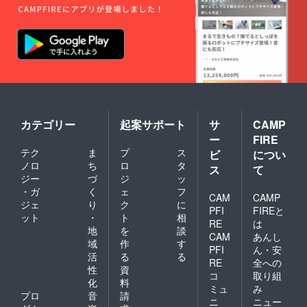
カテゴリー
起案サポート
サ
CAMP
ー
FIRE
テク
ま
プ
ス
ビ
につい
ノロ
ち
ロ
タ
ス
て
ジー
づ
ジ
ッ
・ガ
く
ェ
フ
CAM
CAMP
ジェ
り
ク
に
PFI
FIREと
ット
・
ト
相
RE
は
地
を
談
CAM
あんし
域
作
す
PFI
ん・安
活
る
る
RE
全への
性
資
コ
取り組
化
料
ミュ
み
プロ
音
請
ニ
ニュー