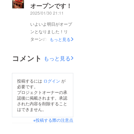
ラワーにしよう！とい
オープンです！
ディング、学業との両
うことで麻紐を使って
2025/01/30 21:11
立など、大変なことが
天井に吊るしてみまし
たくさんな日々でし
いよいよ明日がオープ
た！店長、とってもド
た。しかし、応援して
ンとなりました！リ
ライフラワーが好きな
くださる方々のおかげ
ターンの発送等、遅く
もっと見る
のです！お花屋さん感
で挫けずに頑張ること
なってしまい本当にす
もありつつ、花粉症で
ができました！応援し
みません。正直とても
鼻もむずむずしつつで
コメント
もっと見る
てるよー！とおっ
バタバタでオープンを
すがHappyな気分に
しゃっていただくたび
するのもギリギリでし
なっております！次回
により頑張ろう！と感
たが母と一生懸命頑張
の営業は14日（金）で
投稿するには
ログイン
が
じ、ここまでくること
り、1月中にオープン
す！なんとなんとバレ
必要です。
ができました。また、
をすることができま
プロジェクトオーナーの承
ンタイン！皆様のお越
高校生で起業するとい
認後に掲載されます。承認
す！ご協力、応援して
しをお待ちしておりま
うことを否定せず、応
された内容を削除すること
くださった方々、本当
す！リターンについて
はできません。
援、協力してくれた家
にありがとうございま
ももう少々お待ちくだ
族や友人にも感謝の気
※投稿する際の注意点
す！私たちらしくわく
さいませ。
持ちでいっぱいです！
わくすることをやって
そして、改めて母と一