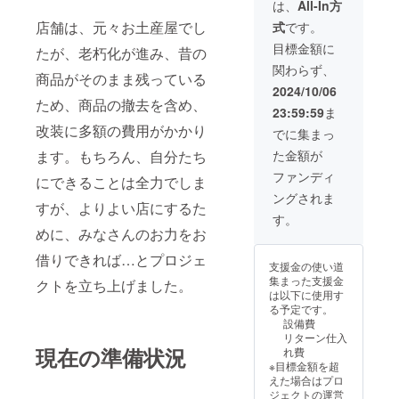
までにあち券（1
は、
All-In方
名前やお所等の
枚100円分）を
店舗は、元々お土産屋でし
式
です。
情報をご記入く
支援者様の情報
ださい。
を明記して用意
目標金額に
たが、老朽化が進み、昔の
します。 学生の
関わらず、
お客様は1日1回
商品がそのまま残っている
あち券を使用す
2024/10/06
ため、商品の撤去を含め、
ることができま
23:59:59
ま
す。 使用した際
改装に多額の費用がかかり
は、一言支援者
でに集まっ
様に向けてメッ
た金額が
ます。もちろん、自分たち
セージを書いて
もらい、SNS等
ファンディ
にできることは全力でしま
で報告します。
ングされま
配布期間：オー
すが、よりよい店にするた
プン直後から発
す。
行した券がなく
めに、みなさんのお力をお
なるまで 対象の
借りできれば…とプロジェ
学生の選定方
支援金の使い道
法：オープンか
集まった支援金
クトを立ち上げました。
ら配布し、先着
は以下に使用す
順とします
る予定です。
crush on
設備費
tasuichiからお
リターン仕入
礼のメールもお
現在の準備状況
れ費
送りします。 ※
※目標金額を超
備考欄にあち券
えた場合はプロ
に記入したいお
ジェクトの運営