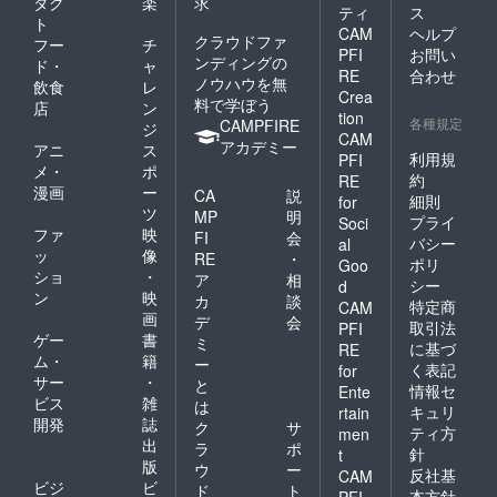
ダク
楽
求
ティ
ス
ト
CAM
ヘルプ
クラウドファ
フー
チ
PFI
お問い
ンディングの
ド・
ャ
RE
合わせ
ノウハウを無
飲食
レ
Crea
料で学ぼう
店
ン
tion
各種規定
CAMPFIRE
ジ
CAM
アカデミー
アニ
ス
利用規
PFI
メ・
ポ
約
RE
漫画
ー
CA
説
細則
for
ツ
MP
明
プライ
Soci
ファ
映
FI
会
バシー
al
ッ
像
RE
・
ポリ
Goo
ショ
・
ア
相
シー
d
ン
映
カ
談
特定商
CAM
画
デ
会
取引法
PFI
ゲー
書
ミ
に基づ
RE
ム・
籍
ー
く表記
for
サー
・
と
情報セ
Ente
ビス
雑
は
キュリ
rtain
開発
誌
ク
サ
ティ方
men
出
ラ
ポ
針
t
版
ウ
ー
反社基
CAM
ビジ
ビ
ド
ト
本方針