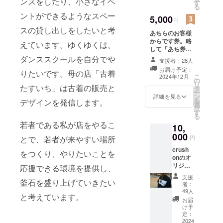
ンスをしたり、小さなイベ
す
る
様に向けてメッ
ントができるようなスペー
セージを書いて
5,000
円
もらい、SNS等
スの貸し出しをしたいと考
で報告します。
あちらのお客様
配布期間：オー
からです券。略
えています。ゆくゆくは、
プン直後から発
して「あち券」
行した券がなく
500円分です。
ダンススクールを自分でや
支援者：28人
なるまで 対象の
学生が100円分
お届け予定：
学生の選定方
りたいです。母の店「古着
の買い物をでき
こ
2024年12月
法：オープンか
の
るチケットを5枚
リ
ら配布し、先着
たすいち」は古着の販売と
タ
発行いたしま
ー
順とします
ン
す。 対象は小中
詳細を見る
を
デザインを発信します。
crush on
選
高校生です。
択
tasuichiからお
す
（高校生は身分
る
礼のメールもお
証明書を提示し
若者である私が店をやるこ
10,
送りします。 ※
ていただきま
備考欄にあち券
000
す。） オープン
円
とで、若者が来やすい場所
に記入したいお
までにあち券（1
crush
名前やお所等の
枚100円分）を
をつくり、やりたいことを
onのオ
情報をご記入く
支援者様の情報
リジナ
ださい。
応援できる環境を提供し、
を明記して用意
ルＴ
します。 学生の
支援
シャツ
釜石を盛り上げていきたい
お客様は1日1回
者：
です。
49人
あち券を使用す
と考えています。
画像は
ることができま
お届
イメー
け予
す。 使用した際
ジで
定：
は、一言支援者
す。 サ
2024