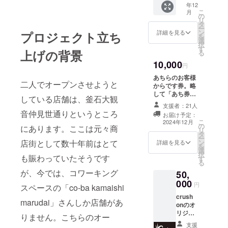
様に向けてメッ
年12
イズ展
セージを書いて
こ
月
開：
の
もらい、SNS等
リ
M,L,XL
タ
で報告します。
ー
カラー
ン
詳細を見る
プロジェクト立ち
配布期間：オー
を
展開：
選
プン直後から発
択
ブラッ
す
行した券がなく
上げの背景
る
ク お礼
なるまで 対象の
10,000
のメー
円
学生の選定方
ルもお
法：オープンか
あちらのお客様
送りし
ら配布し、先着
二人でオープンさせようと
からです券。略
ます。
順とします
して「あち券」
している店舗は、釜石大観
crush on
1000円分です。
支援者：21人
tasuichiからお
学生が100円分
音仲見世通りというところ
礼のメールもお
お届け予定：
の買い物をでき
こ
2024年12月
送りします。 ※
の
るチケットを10
にあります。ここは元々商
リ
備考欄にあち券
タ
枚発行いたしま
ー
に記入したいお
ン
店街として数十年前はとて
す。 対象は小中
詳細を見る
を
名前やお所等の
選
高校生です。
択
情報をご記入く
も賑わっていたそうです
す
（高校生は身分
る
ださい。
証明書を提示し
が、今では、コワーキング
50,
ていただきま
000
す。） オープン
円
スペースの「co-ba kamaishi
までにあち券（1
crush
枚100円分）を
marudai」さんしか店舗があ
onのオ
支援者様の情報
リジナ
を明記して用意
りません。こちらのオー
ルパー
します。 学生の
支援