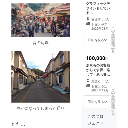
グラフィックデ
までにあち券（1
ザインもしてい
枚100円分）を
る
支援者様の情報
tasuichi（母）
を明記して用意
支援者：1人
が支援者様の名
します。 学生の
お届け予定：
刺をお作りしま
お客様は1日1回
こ
2025年03月
の
す。 名刺のサイ
あち券を使用す
リ
タ
ズ：91 × 55 mm
ることができま
ー
ン
メール等でヒア
詳細を見る
す。 使用した際
昔の写真
を
選
リングの上、作
は、一言支援者
択
す
成いたします。
様に向けてメッ
る
原則、PDFまた
セージを書いて
100,000
はAI形式でのお
円
もらい、SNS等
渡しになりま
で報告します。
あちらのお客様
す。 印刷が必要
配布期間：オー
からです券。略
な方はヒアリン
プン直後から発
して「あち券」
グの際にお申し
行した券がなく
3000円分です。
付けください。
支援者：1人
なるまで 対象の
学生が100円分
お礼のメールも
学生の選定方
お届け予定：
の買い物をでき
こ
お送りします。
2024年12月
法：オープンか
の
るチケットを30
リ
ら配布し、先着
タ
枚発行いたしま
ー
順とします
ン
す。 対象は小中
詳細を見る
を
crush on
選
高校生です。
静かになってしまった通り
択
tasuichiからお
す
（高校生は身分
る
礼のメールもお
証明書を提示し
このプロ
送りします。 ※
ていただきま
ジェクト
備考欄にあち券
ただ…
す。） オープン
に記入したいお