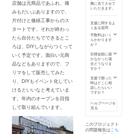
名前やお所等の
店舗は元商品であふれ、痛
費に充てさせて
情報をご記入く
いただきます。
ださい。
みもだいぶありますので、
片付けと修繕工事からのス
支援に関するよ
くある質問
タートです。それが終わっ
手数料はいく
たら自分たちでできるとこ
らかかります
か？
ろは、DIYしながらつくって
目標金額に届
いく予定です。面白い元商
かなかった場
品などもありますので、フ
合どうなりま
すか？
リマをして販売してみた
支援で困った
り、DIYもイベント化してい
時はどこに相
談したらいい
けるといいなと考えていま
ですか？
す。年内のオープンを目指
ヘルプページを
して取り組んでいます。
見る
このプロジェクト
の問題報告は
こち