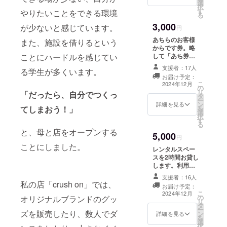
cm お礼
選
択
のメー
す
やりたいことをできる環境
る
ルもお
3,000
送りし
が少ないと感じています。
円
ます。
あちらのお客様
また、施設を借りるという
からです券。略
して「あち券」
ことにハードルを感じてい
300円分です。
支援者：17人
る学生が多くいます。
学生が100円分
お届け予定：
の買い物をでき
こ
2024年12月
の
るチケットを3枚
リ
「だったら、自分でつくっ
タ
発行いたしま
ー
ン
す。 対象は小中
詳細を見る
を
てしまおう！」
選
高校生です。
択
す
（高校生は身分
る
証明書を提示し
と、母と店をオープンする
5,000
ていただきま
円
す。） オープン
ことにしました。
レンタルスペー
までにあち券（1
スを2時間お貸し
枚100円分）を
します。利用日
支援者様の情報
等については、
を明記して用意
支援者：16人
メッセージにて
私の店「crush on」では、
します。 学生の
お届け予定：
伺います。 お礼
こ
お客様は1日1回
2024年12月
の
のメールもお送
オリジナルブランドのグッ
リ
あち券を使用す
タ
りします。 有効
ー
ることができま
ズを販売したり、数人でダ
ン
期限：2025年6
詳細を見る
を
す。 使用した際
選
月30日
択
は、一言支援者