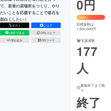
0
円
て、若者の居場所をつくり、やり
まちづくり・地域活性化
たいことを応援することで釜石を
104%
面白くしたい！
目標金額は
CAMPFIRE for Social Good
CAMPFIRE Creation
ポスト
シェア
1,500,000円
CAMPFIREふるさと納税
machi-ya
コミュニティ
LINEで送る
URLコピー
支援者数
埋め込み
QRコード
177
人
募集終了まで残
り
終了