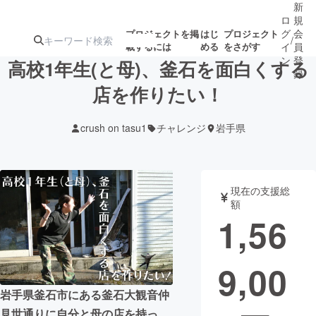
新
ロ
規
グ
会
プロジェクトを掲
はじ
プロジェクト
/
載するには
める
をさがす
イ
員
ン
登
高校1年生(と母)、釜石を面白くする
録
店を作りたい！
人気のプロ
注目のリ
注目の新着プロ
募集終了が近いプ
もうすぐ公開
crush on tasu1
チャレンジ
岩手県
ジェクト
ターン
ジェクト
ロジェクト
されます
アート・写真
音楽
現在の支援総
額
1,56
テクノロジー・ガジェット
ゲーム・サ
9,00
映像・映画
書籍・雑誌
岩手県釜石市にある釜石大観音仲
ビジネス・起業
チャレンジ
見世通りに自分と母の店を持っ