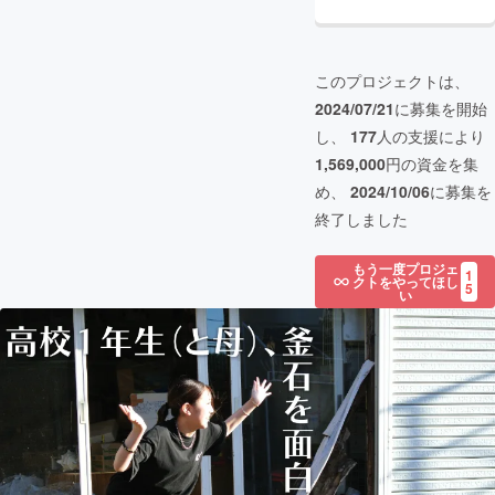
このプロジェクトは、
2024/07/21
に募集を開始
し、
177
人の支援により
1,569,000
円の資金を集
め、
2024/10/06
に募集を
終了しました
もう一度プロジェ
1
クトをやってほし
5
い