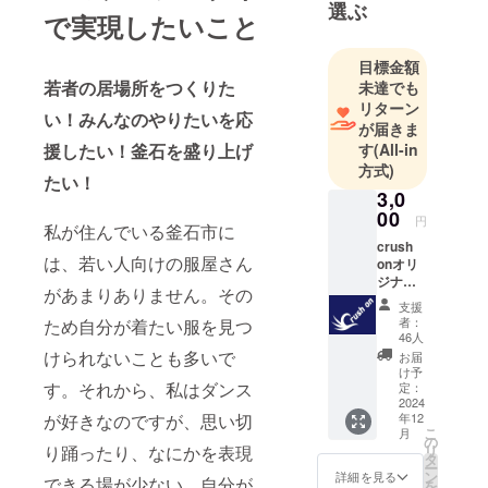
所をつく
選ぶ
で実現したいこと
り、やりた
いことを応
目標金額
援すること
若者の居場所をつくりた
未達でも
で釜石を元
リターン
い！みんなのやりたいを応
気にしたい
が届きま
と考えてい
す
(All-in
援したい！釜石を盛り上げ
方式)
ます。
たい！
3,0
00
円
私が住んでいる釜石市に
crush
は、若い人向けの服屋さん
onオリ
ジナル
があまりありません。その
アクリ
支援
ルキー
者：
ため自分が着たい服を見つ
ホル
46人
ダーで
けられないことも多いで
お届
す。 画
け予
像はイ
す。それから、私はダンス
定：
メージ
2024
年12
が好きなのですが、思い切
です。
こ
月
商品サ
の
リ
り踊ったり、なにかを表現
イズ：
タ
ー
7cm×7
ン
詳細を見る
できる場が少ない、自分が
を