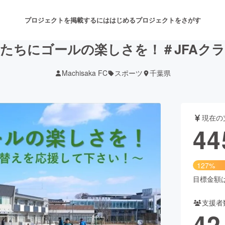
プロジェクトを掲載するには
はじめる
プロジェクトをさがす
たちにゴールの楽しさを！＃JFAク
Machisaka FC
スポーツ
千葉県
注目のリターン
注目の新着プロジェクト
募集終了が近いプロジェクト
も
現在の
音楽
舞台・パフォーマンス
44
ゲーム・サービス開発
フード・飲食店
127%
書籍・雑誌出版
アニメ・漫画
目標金額は3
支援者
チャレンジ
ビューティー・ヘルスケ
42