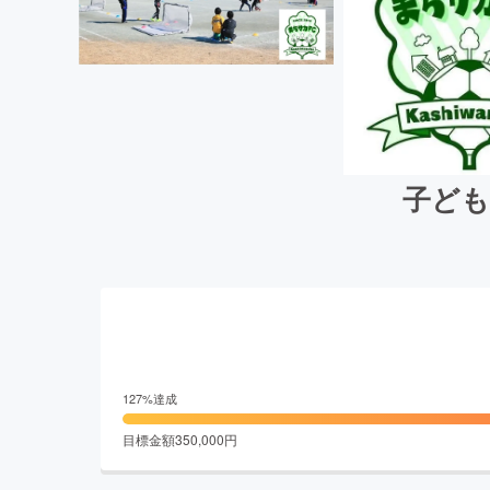
子ども
127
%達成
目標金額
350,000
円