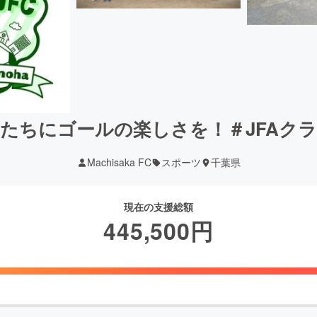
たちにゴールの楽しさを！＃JFAク
Machisaka FC
スポーツ
千葉県
現在の支援総額
445,500
円