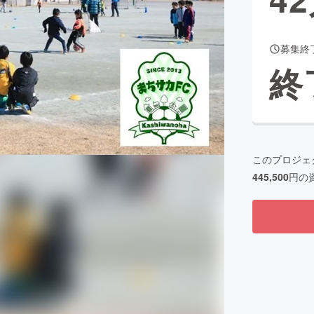
募集終
CAMPFIRE for Social Good
CAMPFIRE Creation
終
CAMPFIREふるさと納税
machi-ya
コミュニティ
このプロジェ
445,500
円の