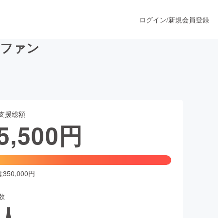
ログイン
/
新規会員登録
ラファン
うすぐ公開されます
支援総額
プロダクト
5,500
円
ファッション
スポーツ
50,000円
数
ア
ソーシャルグッド
人