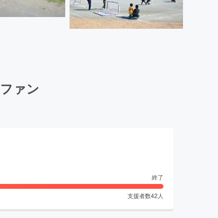
ラファン
終了
支援者数
42
人