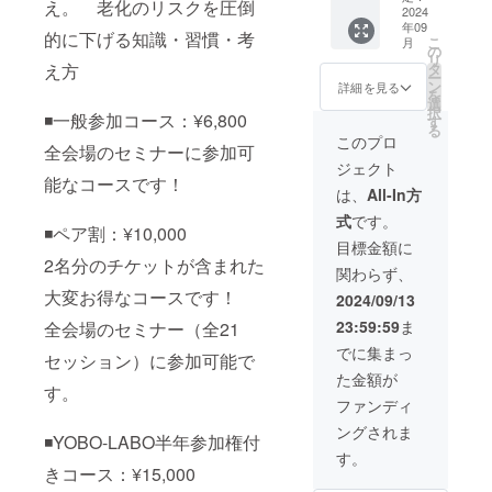
え。 老化のリスクを圧倒
いただ
2024
10:00-
でご負
年09
ける
17:00
担くだ
的に下げる知識・習慣・考
こ
月
コース
・場
の
さい
リ
です！
所：東
え方
タ
ー
全会場
京ビッ
ン
詳細を見る
を
のセミ
グサイ
選
択
◾️一般参加コース：¥6,800
ナー
ト 会
す
る
（全21
議棟 ・
このプロ
全会場のセミナーに参加可
セッ
連絡方
ジェクト
ショ
法：詳
能なコースです！
ン）に
細は
は、
All-In方
参加可
メール
式
です。
能で
でご連
◾️ペア割：¥10,000
す。 ・
絡いた
目標金額に
日時：
します
2名分のチケットが含まれた
関わらず、
2024年
※会場ま
9月14日
大変お得なコースです！
での交
2024/09/13
（土曜
通費や
23:59:59
ま
全会場のセミナー（全21
日）
滞在費
10:00-
は各自
でに集まっ
セッション）に参加可能で
17:00
でご負
た金額が
・場
担くだ
す。
所：東
さい
ファンディ
京ビッ
ングされま
グサイ
◾️YOBO-LABO半年参加権付
ト 会
す。
議棟 ・
きコース：¥15,000
連絡方