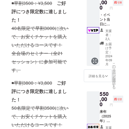
メッ
,00
法：詳
絡いた
◾️早割3500：¥3,500
ご好
加して
残り8
セージ
細は
0
します
日々活
円
（300字
評につき限定数に達しまし
メール
※会場ま
動して
以内）
・イベ
でご連
での交
います
た！
を読み
ント当
絡いた
通費や
上げさ
日に開
します
滞在費
40名限定で早割3000に次い
せてい
催され
※会場ま
は各自
支援
ただき
る理事
での交
でご負
者：
で、お安くチケットを購入
ます。
顧問と
通費や
担くだ
2人
応援、
のク
滞在費
さい
いただけるコースです！
お届
批判、
ローズ
は各自
【検査
け予
宣伝、
ドな懇
でご負
定：
全会場のセミナー（全21
キット
何でも
親会に
2024
担くだ
につい
年09
セッション）に参加可能で
OKで
ご参加
さい
て】 ・
こ
月
す！！
いただ
の
法令に
リ
す。
読み上
けま
タ
基づく
ー
げた結
す！ ・
ン
医療、
詳細を見る
を
果の
ホリエ
選
診療行
◾️早割3800：¥3,800
ご好
択
フィー
モンと
す
為では
る
ドバッ
個別に
ありま
評につき限定数に達しまし
550
クは事
写真撮
せん ・
務局か
影が可
,00
た！
リスク
残り2
らE
能！ ・
0
が認め
円
mailで
ホリエ
50名限定で早割3500に次い
られた
ご報告
モンに
来年
場合に
で、お安くチケットを購入
させて
名刺を
（2025
は適切
いただ
手渡し
年）開
な医療
いただけるコースです！
きま
ていた
催予定
機関へ
支援