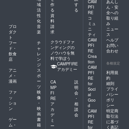
CAM
あんし
域
作
す
PFI
ん・安
活
る
る
RE
全への
性
資
コ
取り組
化
料
ミュ
み
プロ
音
請
ニ
ニュー
ダク
楽
求
ティ
ス
ト
CAM
ヘルプ
クラウドファ
フー
チ
PFI
お問い
ンディングの
ド・
ャ
RE
合わせ
ノウハウを無
飲食
レ
Crea
料で学ぼう
店
ン
tion
各種規定
CAMPFIRE
ジ
CAM
アカデミー
アニ
ス
利用規
PFI
メ・
ポ
約
RE
漫画
ー
CA
説
細則
for
ツ
MP
明
プライ
Soci
ファ
映
FI
会
バシー
al
ッ
像
RE
・
ポリ
Goo
ショ
・
ア
相
シー
d
ン
映
カ
談
特定商
CAM
画
デ
会
取引法
PFI
ゲー
書
ミ
に基づ
RE
ム・
籍
ー
く表記
for