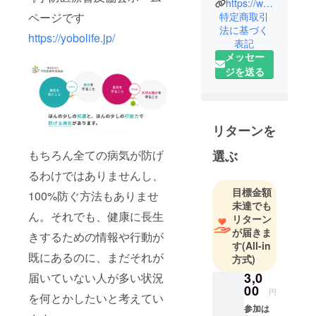
https://www.facebook.com/yobolifeOfficial/
ています。
ページです
特定商取引
法に基づく
https://yobolife.jp/
表記
メッセー
ジを送る
リターンを
もちろん全ての病気が防げ
選ぶ
るわけではありませんし、
目標金額
100%防ぐ方法もありませ
未達でも
ん。それでも、健康に長生
リターン
が届きま
きするための情報や行動が
す
(All-in
既にあるのに、まだそれが
方式)
3,0
届いていない人が多い状況
00
円
を何とかしたいと考えてい
参加は