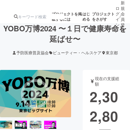
新
ロ
規
グ
会
プロジェクトを掲
はじ
プロジェクト
/
載するには
める
をさがす
イ
員
ン
登
YOBO万博2024 〜１日で健康寿命を
録
延ばせ〜
人気のプロ
注目のリ
注目の新着プロ
募集終了が近いプ
もうすぐ公開
予防医療普及協会
ビューティー・ヘルスケア
東京都
ジェクト
ターン
ジェクト
ロジェクト
されます
アート・写真
音楽
現在の支援総
額
2,30
テクノロジー・ガジェット
ゲーム・サ
2,80
映像・映画
書籍・雑誌
ビジネス・起業
チャレンジ