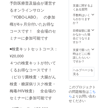
予防医療普及協会が運営す
法：詳
支援に関するよ
細は
くある質問
るオンラインサロン
メール
でご連
手数料はいく
「YOBO-LABO」 の参加
絡いた
らかかります
します
か？
権が6ヶ月分付いたお得な
※会場ま
での交
コースです！ 全会場のセ
目標金額に届
通費や
かなかった場
ミナーに参加可能です
滞在費
合どうなりま
は各自
すか？
でご負
◾️検査キットセットコース：
担くだ
支援で困った
さい
時はどこに相
¥20,000
談したらいい
ですか？
４つの検査キットが付いて
くるお得なコースです！
ヘルプページを
見る
（ピロリ菌検査・大腸がん
検査・糖尿病リスク検査・
このプロジェクト
梅毒/HIV検査） 全会場の
の問題報告は
こち
ら
よりお問い合わ
セミナーに参加可能です
せください