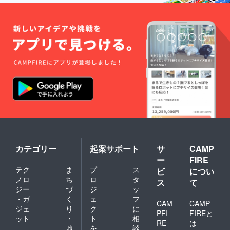
カテゴリー
起案サポート
サ
CAMP
ー
FIRE
テク
ま
プ
ス
ビ
につい
ノロ
ち
ロ
タ
ス
て
ジー
づ
ジ
ッ
・ガ
く
ェ
フ
CAM
CAMP
ジェ
り
ク
に
PFI
FIREと
ット
・
ト
相
RE
は
地
を
談