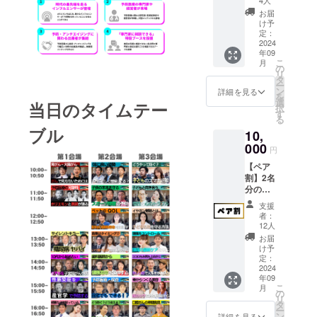
します
4人
ン）に
（土曜
※当日、
お届
参加可
日）
対象書
け予
能な
10:00-
定：
籍をお
コース
2024
17:00
持ちの
年09
です！
・場
上お越
こ
月
・日
所：東
の
しくだ
リ
時：
京ビッ
タ
さい ※
ー
2024年
グサイ
ン
会場ま
詳細を見る
を
9月14日
ト 会
選
での交
当日のタイムテー
択
（土曜
議棟 ・
す
通費や
る
日）
連絡方
滞在費
ブル
10,
10:00-
法：詳
は各自
17:00
000
細は
でご負
円
・場
メール
担くだ
【ペア
所：東
でご連
さい ️対
割】2名
京ビッ
絡いた
象書籍️
分のチ
グサイ
します
・120歳
ケット
ト 会
※会場ま
まで生
支援
が含ま
議棟 ・
での交
きたい
者：
れた大
連絡方
通費や
12人
ので、
変お得
法：詳
滞在費
最先端
お届
なコー
細は
は各自
け予
医療を
スで
メール
定：
でご負
取材し
す！ 全
2024
でご連
担くだ
てみた
年09
会場の
絡いた
さい
・健康
こ
月
セミ
します
の
の結論
リ
ナー
※会場ま
タ
・ピロ
ー
（全21
での交
ン
詳細を見る