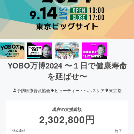
YOBO万博2024 〜１日で健康寿命
を延ばせ〜
予防医療普及協会
ビューティー・ヘルスケア
東京都
現在の支援総額
2,302,800
円
終了
46
%達成