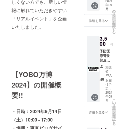
となり
2024
しくない方でも、新しい情
年09
ます。
こ
月
報に触れていただきやすい
全会場
の
リ
のセミ
タ
「リアルイベント」を企画
ー
ナー
ン
詳細を見る
を
（全21
選
いたしました。
択
セッ
す
る
ショ
3,5
ン）に
参加可
00
円
能な
予防医
コース
療普及
です！
普及協
・日
会 監修
時：
支援
の書籍
2024年
者：
【YOBO万博
をお持
9月14日
19人
ちの方
（土曜
お届
2024】の開催概
限定
日）
け予
で、お
10:00-
定：
安くチ
2024
要!!
17:00
年09
ケット
・場
こ
月
を購入
所：東
の
リ
いただ
京ビッ
タ
ー
・日時：2024年9月14日
ける
グサイ
ン
詳細を見る
を
コース
ト 会
選
択
（土）10:00 - 17:00
です！
議棟 ・
す
る
全会場
連絡方
・場所：東京ビッグサイ