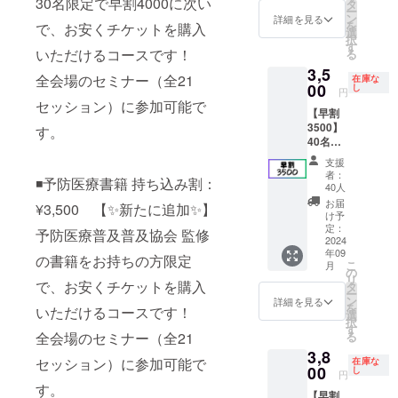
30名限定で早割4000に次い
す！ 全
17:00
（土曜
タ
病ﾘｽｸ検
ー
会場の
・場
日）
ン
詳細を見る
査：尿
を
で、お安くチケットを購入
セミ
所：東
10:00-
選
をキッ
択
ナー
京ビッ
17:00
す
トで郵
いただけるコースです！
る
（全21
グサイ
・場
送して
3,5
セッ
ト 会
所：東
いただ
全会場のセミナー（全21
在庫な
ショ
00
議棟 ・
京ビッ
し
くこと
円
ン）に
連絡方
グサイ
セッション）に参加可能で
で結果
【早割
参加可
法：詳
ト 会
が返送
3500】
能で
す。
細は
議棟 ・
されま
40名限
す。 ・
メール
連絡方
す ・梅
定で早
日時：
でご連
法：詳
毒/HIV
支援
割3000
2024年
絡いた
細は
者：
検査：
◾️予防医療書籍 持ち込み割：
に次い
9月14日
します
メール
40人
血液を
で、お
（土曜
※会場ま
でご連
お届
使い、
¥3,500 【✨新たに追加✨】
安くチ
日）
での交
絡いた
け予
自宅に
ケット
10:00-
定：
通費や
します
予防医療普及普及協会 監修
てその
を購入
2024
17:00
滞在費
※会場ま
場で結
年09
いただ
・場
の書籍をお持ちの方限定
は各自
での交
果が示
こ
月
ける
所：東
の
でご負
通費や
されま
リ
コース
で、お安くチケットを購入
京ビッ
タ
担くだ
滞在費
す
ー
です！
グサイ
ン
さい
は各自
詳細を見る
を
いただけるコースです！
全会場
ト 会
選
でご負
択
のセミ
議棟 ・
す
担くだ
全会場のセミナー（全21
る
ナー
連絡方
さい
3,8
（全21
法：詳
セッション）に参加可能で
在庫な
セッ
00
細は
し
円
ショ
メール
す。
【早割
ン）に