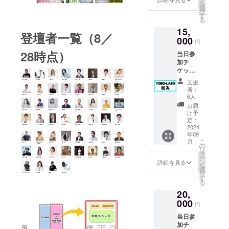
リ菌や
を
セッ
通費や
選
ばい ・
択
ショ
滞在費
す
むだ死
る
ン）に
は各自
にしな
15,
参加可
でご負
い技術
登壇者一覧（8／
能で
000
担くだ
・糖尿
円
す。 ・
さい
病が怖
28時点）
当日参
日時：
いの
加チ
2024年
で、最
ケット
9月14日
新情報
に加
（土曜
を取材
支援
え、予
日）
者：
してみ
防医療
10:00-
6人
た ・女
普及協
17:00
お届
性の
会が運
・場
け予
「ヘル
営する
所：東
定：
スケ
オンラ
2024
京ビッ
ア」を
年09
インサ
グサイ
変えれ
こ
月
ロン
ト 会
の
ば日本
リ
「YOB
議棟 ・
タ
の経済
ー
O-
連絡方
ン
詳細を見る
が変わ
を
LABO
法：詳
選
る ・不
択
」の参
細は
す
老不死
る
加権が
メール
の研究
20,
6ヶ月分
でご連
・金を
付いた
000
絡いた
円
使うな
お得な
します
らカラ
当日参
コース
※会場ま
ダに使
加チ
です！
での交