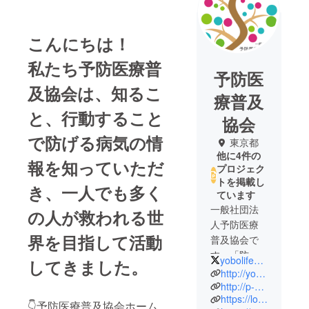
こんにちは！
私たち予防医療普
予防医
及協会は、知るこ
療普及
と、行動すること
協会
で防げる病気の情
東京都
他に4件の
報を知っていただ
プロジェク
トを掲載し
き、一人でも多く
ています
一般社団法
の人が救われる世
人予防医療
界を目指して活動
普及協会で
す。「防げ
yobolife_Offi
してきました。
る病気を防
http://yobolife.jp
ぐ」ための
http://p-project.jp
https://lounge.dmm.com/detail/1025/
活動を行っ
👇予防医療普及協会ホーム