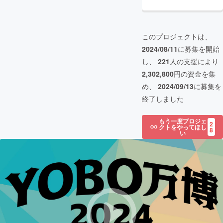
このプロジェクトは、
2024/08/11
に募集を開始
し、
221
人の支援により
2,302,800
円の資金を集
め、
2024/09/13
に募集を
終了しました
もう一度プロジェ
2
クトをやってほし
8
い