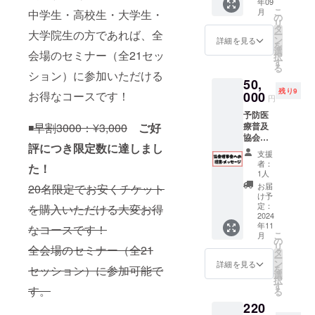
年09
（時間
全会場
絡いた
こ
月
中学生・高校生・大学生・
指定あ
のセミ
の
します
リ
り） ホ
ナー
タ
※会場ま
大学院生の方であれば、全
ー
リエモ
（全21
ン
での交
詳細を見る
を
ンのサ
セッ
選
通費や
会場のセミナー（全21セッ
択
イン本
ショ
す
滞在費
る
進呈
ン）に
ション）に参加いただける
は各自
50,
（『金
参加可
でご負
残り9
を使う
お得なコースです！
000
能です
担くだ
円
ならカ
・日
さい
予防医
ラダに
時：
YOBO-
◾️
早割3000：¥3,000
ご好
療普及
使
2024年
LABO
協会の
え』）
9月14日
につい
評につき限定数に達しまし
理事・
・日
（土曜
て ・予
支援
顧問に
時：
日）
防医療
者：
た！
メッ
2024年
10:00-
1人
普及協
セージ
9月14日
17:00
会が運
お届
20名限定でお安くチケット
を送り
（土曜
・場
け予
営して
たい！
日）
定：
を購入いただける大変お得
所：東
いるオ
という
2024
10:00-
京ビッ
ンライ
年11
方向け
なコースです！
17:00
グサイ
ンサロ
こ
月
のリ
・場
の
ト 会
ンです
リ
全会場のセミナー（全21
ターン
所：東
タ
議棟 ・
・予防
ー
です。
京ビッ
ン
連絡方
詳細を見る
医療の
セッション）に参加可能で
を
協会の
グサイ
選
法：詳
実践や
択
理事会
ト 会
す
細は
普及を
す。
る
におい
議棟 ・
メール
志す個
220
て、
連絡方
でご連
人が参