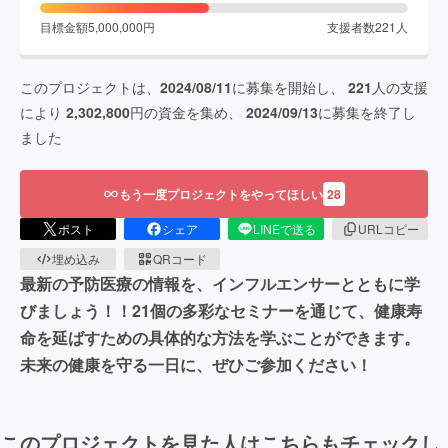
目標金額
5,000,000
円
支援者数
221
人
このプロジェクトは、
2024/08/11
に募集を開始し、
221
人の支援
により
2,302,800
円の資金を集め、
2024/09/13
に募集を終了し
ました
もう一度プロジェクトをやってほしい
28
ポスト
シェア
LINEで送る
URLコピー
埋め込み
QRコード
最新の予防医療の情報を、インフルエンサーとともに学
びましょう！！21個の多彩なセミナーを通じて、健康寿
命を延ばすための具体的な方法を学ぶことができます。
未来の健康を守る一日に、ぜひご参加ください！
このプロジェクトを見た人はこちらもチェックし