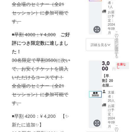
す。 ※
だけま
の第二
の受診
者：
全会場のセミナー（全21
メッ
す！ ※
回イベ
をお勧
1人
セージ
当日、
ントで
めいた
セッション）に参加可能で
お届
は備考
時間指
セミ
します
け予
欄に300
定あ
ナーを
す。
定：
・ﾋﾟﾛﾘ
字以内
り。詳
企画す
2024
菌検
年09
でご記
細は
ること
査：尿
こ
月
◾️早割 4000：¥ 4,000
ご好
載くだ
メール
ができ
の
をキッ
リ
さい
にてご
ます ※
タ
トで郵
ー
評につき限定数に達しまし
連絡い
詳細は
ン
送して
詳細を見る
を
たしま
メール
選
いただ
た！
択
す。 全
にてご
す
くこと
る
会場の
連絡い
で結果
30名限定で早割3500に次い
3,0
セミ
たしま
が返送
在庫な
ナー
す。 全
00
で、お安くチケットを購入
し
されま
円
（全21
会場の
す ・大
【早
いただけるコースです！
セッ
セミ
腸がん
割】20
ショ
ナー
検査：
全会場のセミナー（全21
名限定
ン）に
（全21
便を
でお安
参加可
セッ
キット
支援
セッション）に参加可能で
くチ
能です
ショ
で郵送
者：
ケット
・日
ン）に
20人
してい
す。
を購入
時：
参加可
ただく
お届
いただ
2024年
能です
け予
ことで
ける大
9月14日
・日
定：
◾️早割 4200：¥ 4,200 【✨
結果が
変お得
2024
（土曜
時：
返送さ
年09
なコー
日）
2024年
新たに追加✨】
れます
こ
月
スで
10:00-
9月14日
の
・糖尿
リ