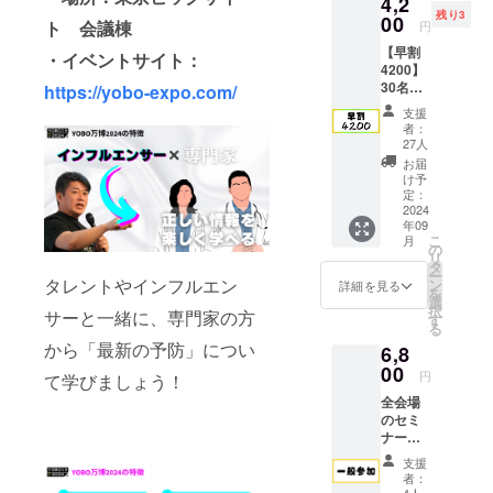
4,2
のセミ
法：詳
残り3
ナー
00
細は
ト 会議棟
円
（全21
メール
【早割
セッ
でご連
・イベントサイト：
4200】
ショ
絡いた
30名限
https://yobo-expo.com/
ン）に
します
定で
参加可
※会場ま
支援
4,200円
能で
での交
者：
とお安
す。 ・
通費や
27人
くチ
日時：
滞在費
お届
ケット
2024年
は各自
け予
を購入
9月14日
定：
でご負
いただ
2024
（土曜
担くだ
年09
ける
日）
さい
こ
月
コース
10:00-
の
リ
です！
17:00
タ
ー
全会場
タレントやインフルエン
・場
ン
詳細を見る
を
のセミ
所：東
選
択
サーと一緒に、専門家の方
ナー
京ビッ
す
る
（全21
グサイ
から「最新の予防」につい
6,8
セッ
ト 会
ショ
00
議棟 ・
円
て学びましょう！
ン）に
連絡方
全会場
参加可
法：詳
のセミ
能で
細は
ナー
す。 ・
メール
（全21
日時：
でご連
支援
セッ
2024年
絡いた
者：
ショ
9月14日