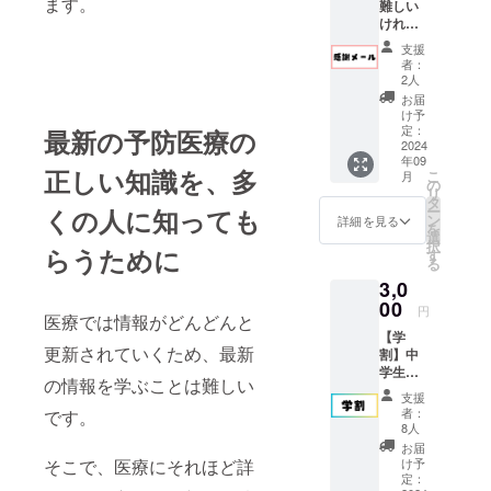
ます。
難しい
けれど
予防医
支援
療の発
者：
展を応
2人
援した
お届
い方向
け予
けの
定：
最新の予防医療の
コース
2024
年09
です！
正しい知識を、多
こ
月
ご支援
の
リ
いただ
タ
ー
くの人に知っても
いた方
ン
詳細を見る
を
には感
選
択
らうために
謝メー
す
る
ルを送
3,0
付させ
て頂き
00
円
医療では情報がどんどんと
ます。
【学
更新されていくため、最新
割】中
学生・
の情報を学ぶことは難しい
高校
支援
生・大
者：
です。
学生・
8人
大学院
お届
生の方
そこで、医療にそれほど詳
け予
が対象
定：