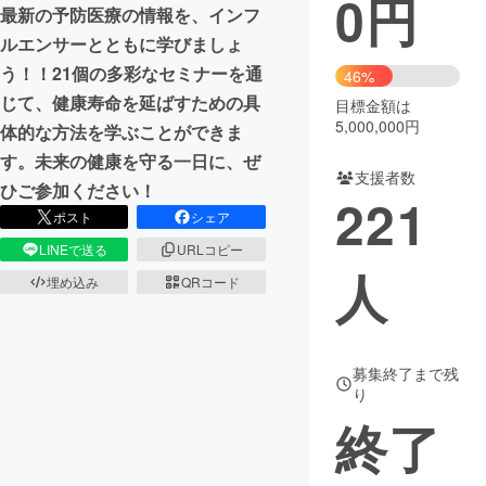
0
円
最新の予防医療の情報を、インフ
まちづくり・地域活性化
ルエンサーとともに学びましょ
う！！21個の多彩なセミナーを通
46%
じて、健康寿命を延ばすための具
目標金額は
CAMPFIRE for Social Good
CAMPFIRE Creation
5,000,000円
体的な方法を学ぶことができま
CAMPFIREふるさと納税
machi-ya
コミュニティ
す。未来の健康を守る一日に、ぜ
支援者数
ひご参加ください！
221
ポスト
シェア
LINEで送る
URLコピー
人
埋め込み
QRコード
募集終了まで残
り
終了