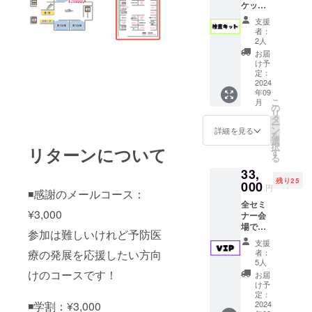
え。
ケット
全会場
通費や
老化の
に加
のセミ
滞在費
支援
リスク
え、４
ナー
は各自
者：
を圧倒
つの検
（全21
でご負
2人
的に下
査キッ
セッ
担くだ
お届
げる知
トが付
ショ
さい
け予
識・習
いてく
ン）に
定：
慣・考
るお得
2024
参加可
え方
年09
なコー
能です
こ
月
スで
・日
の
リ
す！
時：
タ
ー
（ﾋﾟﾛﾘ
2024年
ン
詳細を見る
を
菌検
9月14日
選
択
リターンについて
査・大
（土曜
す
る
腸がん
日）
33,
検査・
10:00-
残り25
糖尿病ﾘ
000
17:00
円
◾️感謝のメールコース：
ｽｸ検
・場
全セミ
査・梅
所：東
¥3,000
ナー会
毒/HIV
京ビッ
場で前
検査）
グサイ
参加は難しいけれど予防医
方列へ
※検査
ト 会
支援
の着席
キット
議棟 ・
療の発展を応援したい方向
者：
確約 ホ
につい
連絡方
5人
リエモ
ては末
けのコースです！
法：詳
お届
ンと集
尾に記
細は
け予
合写真
載いた
定：
メール
◾️学割：¥3,000
撮影
2024
します
でご連