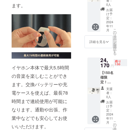
者：
F !】
換バッ
0人
ます。
オープ
テリー
お届
ンイヤ
×2 日本
け予
ホン
語取扱
定：
「VZE
2024
説明書
年11
」×1 一
×1
こ
月
般予定
の
リ
販売価
タ
ー
格:18,8
ン
詳細を見る
を
90円
選
択
（税
す
る
込） ※
24,
送料無
残り
料（日
170
150
円
イヤホン本体で最大5.5時間
本国内
【150名
限定）
の音楽を楽しむことができ
様限
内容
定！超
物： 本
ます。交換バッテリーや充
早割
体セッ
支援
36％OF
ト×1 交
電ケースを使えば、最長78
者：
F !】
換バッ
0人
オープ
時間まで連続使用が可能に
テリー
お届
ンイヤ
×2 日本
け予
なります。通勤や出張、作
ホン
語取扱
定：
「VZE
2024
説明書
業中などでも安心してお使
年11
」×2 一
×1
こ
月
般予定
の
いいただけます。
リ
販売価
タ