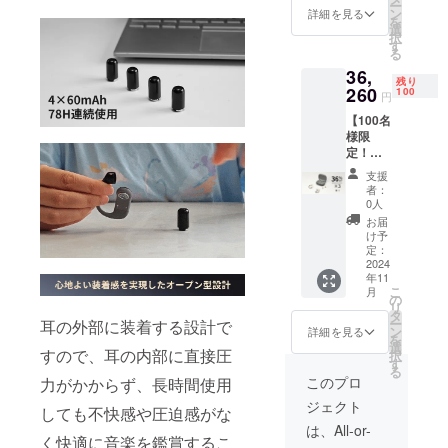
ー
格:37,7
ン
詳細を見る
を
80円
選
択
（税
す
る
込） ※
36,
送料無
残り
料（日
260
100
円
本国内
【100名
限定）
様限
内容
定！超
物： 本
早割
体セッ
支援
36％OF
ト×2 交
者：
F !】
換バッ
0人
オープ
テリー
お届
ンイヤ
×4 日本
け予
ホン
語取扱
定：
「VZE
2024
説明書
年11
」×3 一
×2
こ
月
般予定
の
リ
販売価
タ
ー
耳の外部に装着する設計で
格:56,6
ン
詳細を見る
を
70円
選
すので、耳の内部に直接圧
択
（税
す
る
込） ※
このプロ
力がかからず、長時間使用
送料無
ジェクト
料（日
しても不快感や圧迫感がな
本国内
は、All-or-
限定）
く快適に音楽を鑑賞するこ