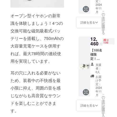
ホン
定：
ています。
「VZE
2024
年11
」×1 一
こ
月
製品の販売
般予定
の
オープン型イヤホンの新常
リ
販売価
タ
だけでなく
ー
格:18,8
ン
識を体験しましょう！4つの
詳細を見る
運営にまで
を
90円
選
択
（税
関わること
交換可能な磁気吸着式バッ
す
る
込） ※
で、日本の
テリーを搭載し、750mAhの
12,
送料無
残り
皆様のニー
料（日
460
100
円
大容量充電ケースを併用す
本国内
ズを十分に
【100名
限定）
れば、最大78時間の連続使
満たす製品
様限
内容
定！超
をご提供し
物： 本
用を実現しています。
早割
体セッ
続けること
支援
34％OF
ト×1 交
者：
が弊社の目
F !】
換バッ
耳の穴に入れる必要がない
0人
オープ
テリー
標となって
お届
ンイヤ
ため、装着中の不快感を最
×2 日本
け予
おります。
ホン
語取扱
定：
小限に抑え、周囲の音を感
「VZE
2024
説明書
年11
」×1 一
×1
製品及び配
じながらも高音質なサウン
こ
月
般予定
の
送に関する
リ
販売価
タ
ドを楽しむことができま
ー
格:18,8
お問い合わ
ン
詳細を見る
を
90円
選
す。
せ→Eメー
択
（税
す
る
ル：
込） ※