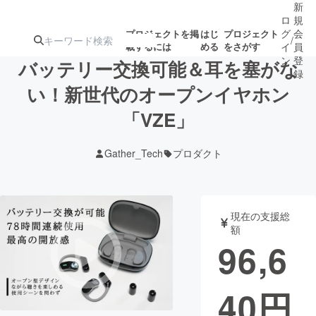
新
ロ
規
グ
会
プロジェクトを掲
はじ
プロジェクト
/
載するには
める
をさがす
イ
員
ン
登
バッテリー交換可能＆耳を塞がな
録
い！新世代のオープンイヤホン
「VZE」
人気のプロ
注目のリ
注目の新着プロ
募集終了が近いプ
もうすぐ公開
ジェクト
ターン
ジェクト
ロジェクト
されます
Gather_Tech
プロダクト
アート・写真
音楽
現在の支援総
テクノロジー・ガジェット
ゲーム・サ
額
96,6
映像・映画
書籍・雑誌
40
円
ビジネス・起業
チャレンジ