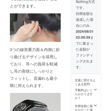
Nothing方式
内容
とができます。
物： 本
です。
体セッ
目標金額を
ト×3 交
換バッ
達成した場
テリー
合にのみ、
×6 日本
語取扱
2024/08/31
説明書
23:59:59
ま
×3
でに集まっ
た金額が
3つの線形重力面＆内側に折
ファンディ
り曲げるデザインを採用し
ングされま
ており、耳への負荷を軽減
す。
し耳の形状にしっかりと
フィットし、音漏れも最小
支援に関するよ
くある質問
限に抑えられます。
手数料はいく
らかかります
か？
目標金額に届
かなかった場