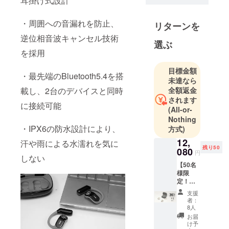
耳掛け式設計
企業とし
て、皆様に
・周囲への音漏れを防止、
リターンを
斬新でユ
逆位相音波キャンセル技術
ニークな商
選ぶ
品をお届け
を採用
します。
目標金額
・最先端のBluetooth5.4を搭
未達なら
そのため弊
全額返金
載し、2台のデバイスと同時
社は数多く
されます
に接続可能
の海外メー
(All-or-
Nothing
カーと代理
・IPX6の防水設計により、
方式)
店契約を結
12,
び、価値あ
汗や雨による水濡れを気に
残り50
080
る商品を価
円
しない
値ある価格
【50名
様限
で皆様にお
定！超
届けするた
超早割
支援
36％OF
めの、日本
者：
F !】
8人
市場進出を
オープ
お届
サポートし
ンイヤ
け予