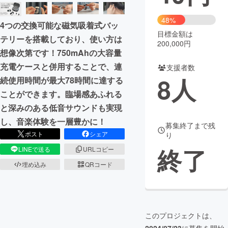
まちづくり・地域活性化
48%
4つの交換可能な磁気吸着式バッ
目標金額は
テリーを搭載しており、使い方は
200,000円
CAMPFIRE for Social Good
CAMPFIRE Creation
想像次第です！750mAhの大容量
CAMPFIREふるさと納税
machi-ya
コミュニティ
充電ケースと併用することで、連
支援者数
8
人
続使用時間が最大78時間に達する
ことができます。臨場感あふれる
と深みのある低音サウンドも実現
し、音楽体験を一層豊かに！
募集終了まで残
ポスト
シェア
り
終了
LINEで送る
URLコピー
埋め込み
QRコード
このプロジェクトは、