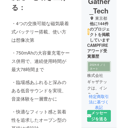
Gather
る：
_Tech
東京都
・4つの交換可能な磁気吸着
他に144件
のプロジェ
式バッテリー搭載、使い方
クトを掲載
は想像次第
しています
CAMPFIRE
アワード受
・750mAhの大容量充電ケー
賞履歴
ス併用で、連続使用時間が
2024.6 ノミ
最大78時間まで
ネート
株式会社
ギャザテッ
・臨場感あふれると深みの
クは、イン
ある低音サウンドを実現、
ターネット
特定商取引
音楽体験を一層豊かに
を活用した
法に基づく
スマートな
表記
・快適なフィット感と装着
メッセー
次世代ライ
ジを送る
フスタイル
性を追求したオープン型の
を提案する