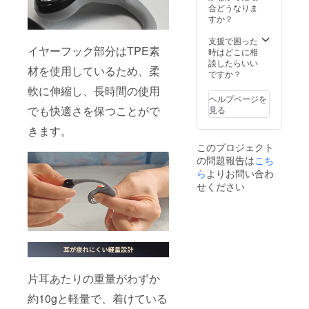
合どうなりま
すか？
支援で困った
イヤーフック部分はTPE素
時はどこに相
談したらいい
材を使用しているため、柔
ですか？
軟に伸縮し、長時間の使用
ヘルプページを
でも快適さを保つことがで
見る
きます。
このプロジェクト
の問題報告は
こち
ら
よりお問い合わ
せください
片耳あたりの重量がわずか
約10gと軽量で、着けている