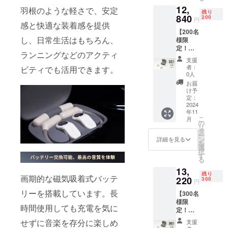
12,
送料無
羽根のような軽さで、安定
support@gat
残り
料（日
840
200
円
her-tech.jp
感と快適な装着感を提供
本国内
【200名
限定）
し、日常生活はもちろん、
様限
内容
定！早
物： 本
ランニングなどのアクティ
割
体セッ
支援
32％OF
ト×1 交
者：
ビティでも活用できます。
F !】
換バッ
0人
オープ
テリー
お届
ンイヤ
×2 日本
け予
ホン
語取扱
定：
「VZE
2024
説明書
年11
」×1 一
×1
こ
月
般予定
の
リ
販売価
タ
ー
格:18,8
ン
詳細を見る
を
90円
選
択
（税
す
る
込） ※
13,
送料無
残り
画期的な磁気吸着式バッテ
料（日
220
300
円
本国内
リーを搭載しています。長
【300名
限定）
様限
内容
時間使用しても充電を気に
定！早
物： 本
割
体セッ
せずに音楽を存分に楽しめ
支援
30％OF
ト×1 交