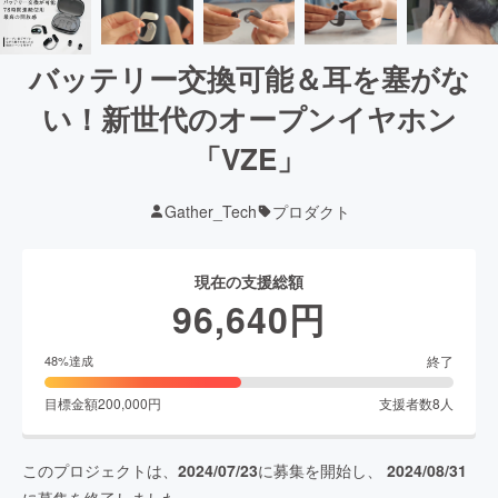
バッテリー交換可能＆耳を塞がな
い！新世代のオープンイヤホン
「VZE」
Gather_Tech
プロダクト
現在の支援総額
96,640
円
終了
48
%達成
目標金額
200,000
円
支援者数
8
人
このプロジェクトは、
2024/07/23
に募集を開始し、
2024/08/31
に募集を終了しました