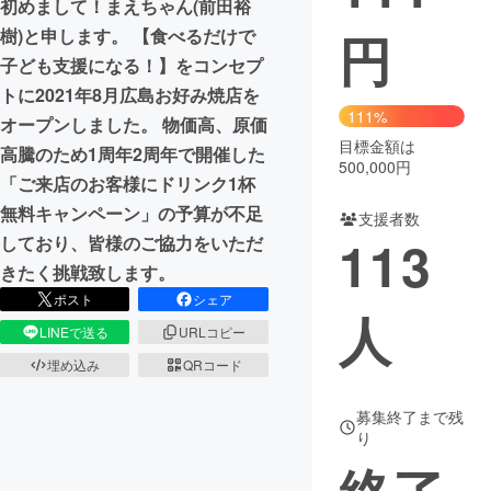
初めまして！まえちゃん(前田裕
円
樹)と申します。 【食べるだけで
まちづくり・地域活性化
子ども支援になる！】をコンセプ
トに2021年8月広島お好み焼店を
CAMPFIRE for Social Good
CAMPFIRE Creation
111%
オープンしました。 物価高、原価
CAMPFIREふるさと納税
machi-ya
コミュニティ
目標金額は
高騰のため1周年2周年で開催した
500,000円
「ご来店のお客様にドリンク1杯
無料キャンペーン」の予算が不足
支援者数
113
しており、皆様のご協力をいただ
きたく挑戦致します。
ポスト
シェア
人
LINEで送る
URLコピー
埋め込み
QRコード
募集終了まで残
り