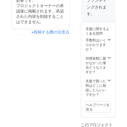
必要です。
店で1日
らふん
望され
店長が
プロジェクトオーナーの承
ングされま
ぞり返
るお名
出来る
認後に掲載されます。承認
るも良
前をご
す。
権利で
された内容を削除すること
し、ま
記入く
す！ 調
えちゃ
はできません。
ださい
理・提
んをコ
供は基
支援に関するよ
キ使う
※投稿する際の注意点
本的に
くある質問
も良し
こちら
(笑) ど
手数料はいく
で行い
うぞ店
らかかります
ますの
長気分
か？
で、時
を満喫
間内は
してく
目標金額に届
自由に
ださ
かなかった場
動いて
い！ ※
合どうなりま
いただ
日程に
すか？
けま
ついて
す。 (ご
は2024
支援で困った
希望が
年9月以
時はどこに相
あれば
降で要
談したらいい
もちろ
相談と
ですか？
ん調理
なりま
提供も
す。 ▼
ヘルプページを
出来ま
必須記
見る
す) お客
載事項
様と話
本プロ
すも良
ジェク
し、飲
このプロジェクト
トを利