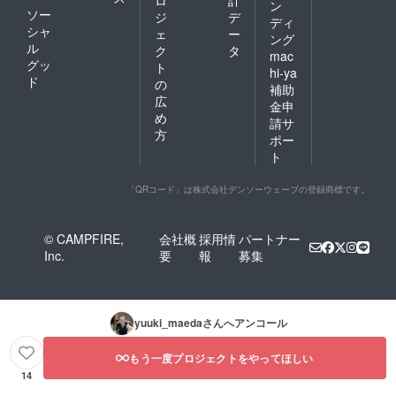
ン
ソー
ジ
デ
ディ
シャ
ェ
ー
ング
ル
ク
タ
mac
グッ
ト
hi-ya
ド
の
補助
広
金申
め
請サ
方
ポー
ト
「QRコード」は株式会社デンソーウェーブの登録商標です。
© CAMPFIRE,
会社概
採用情
パートナー
Inc.
要
報
募集
yuuki_maeda
さんへアンコール
もう一度プロジェクトをやってほしい
14