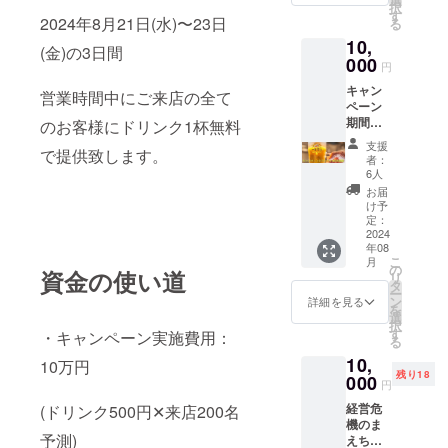
択
食事付
大阪市
す
金は別
2024年8月21日(水)〜23日
る
き飲み
内の飲
途ご負
10,
放題込
食店、
担お願
(金)の3日間
みの料
000
支援者
い致し
円
金とな
様と相
ます。
キャン
り、購
談の上
営業時間中にご来店の全て
ペーン
入者は
で決定
期間
当日費
のお客様にドリンク1杯無料
致しま
中、ご
用はか
す。 ※
支援
で提供致します。
来店の
かりま
当日の
者：
お客様
せん。
支援者
6人
に無料
※途中参
様のご
お届
で提供
加・途
飲食代
け予
するド
中退出
定：
は別途
リンク
2024
OK ※
ご負担
年08
をあな
キャン
くださ
こ
月
たのお
セル不
の
い。
資金の使い道
リ
名前で
可 ※当
タ
ー
10杯支
日ご参
ン
詳細を見る
を
援出来
加いた
選
択
る権利
だける
す
・キャンペーン実施費用：
る
です！
方のみ
10,
「◯◯
ご購入
10万円
残り18
さんか
000
くださ
円
らのご
い。
経営危
(ドリンク500円✕来店200名
支援で
機のま
す！」
予測)
えちゃ
と伝え