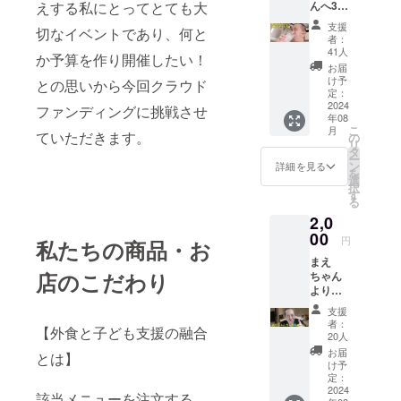
んへ3周
えする私にとってとても大
年のお
支援
切なイベントであり、何と
祝いに
者：
あなた
41人
か予算を作り開催したい！
の名前
お届
で1杯ご
け予
との思いから今回クラウド
ちそう
定：
する権
2024
ファンディングに挑戦させ
年08
利で
こ
月
す。 支
ていただきます。
の
リ
援者様
タ
ー
のお名
ン
詳細を見る
を
前を読
選
択
みなが
す
る
らおら
2,0
れるで
あろう
00
円
私たちの商品・お
方角を
まえ
向い
店のこだわり
ちゃん
て、全
より支
力で感
援者様
謝しな
支援
へ感謝
がら飲
者：
【外食と子ども支援の融合
を込め
ませて
20人
たお礼
いただ
お届
とは】
メール
きま
け予
をお送
す！ ※
定：
りさせ
2024
リター
該当メニューを注文する