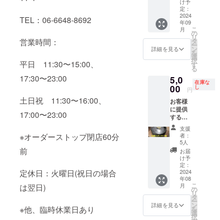
す) お客
可
け予
名前の
うな権
様と話
定：
み掲示
利で
2024
すも良
TEL：06-6648-8692
致しま
年09
す！ 支
し、飲
す。 ※
こ
月
援者様
みなが
の
支援
リ
が初回
らふん
タ
営業時間：
時、必
ー
ご来店
ぞり返
ン
詳細を見る
ず備考
を
の際に
るも良
選
欄に掲
択
年間パ
平日 11:30〜15:00、
し、ま
す
載を希
る
スポー
えちゃ
望され
17:30〜23:00
5,0
トをお
んをコ
るお名
在庫な
渡し致
00
キ使う
し
円
前をご
しま
も良し
記入く
土日祝 11:30〜16:00、
お客様
す！ ※
(笑) ど
ださ
に提供
有効期
うぞ店
17:00〜23:00
い。
する生
間は
長気分
ビール
2024年
を満喫
支援
樽(7L)
9月1日
してく
者：
※オーダーストップ閉店60分
のスポ
から
ださ
5人
ンサー
2025年
前
い！ ※
お届
になれ
8月31日
日程に
け予
る権利
までと
定：
ついて
です！
2024
定休日：火曜日(祝日の場合
なりま
は2024
年08
スポン
す。
年9月以
こ
月
は翌日)
サー様
※1ヶ月
の
降で要
リ
のお名
に2枚ま
タ
相談と
ー
前を樽
で食べ
ン
なりま
詳細を見る
※他、臨時休業日あり
を
に貼
放題(ま
選
す。 ▼
択
り、感
えちゃ