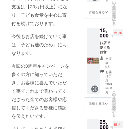
こ
月
す！ ①
だりし
の
い。
リ
支援は【20万円以上】にな
ご来店
ている
タ
ー
いただ
事を本
ン
詳細を見る
を
り、子ども食堂を中心に寄
いて直
音でぶ
選
択
接指導
つけて
す
付を続けております。
る
(材料、
改善の
15,
器具は
ヒント
残り5
こちら
000
にしま
今後もお店を続けていく事
円
で用意
す！ コ
お店で
します)
ンサル
は「子ども達のため」にも
使える
②オン
を受け
お食事
なります。
ライン
る際に
券1000
で指導
支援者
支援
円分を
(材料、
様のお
者：
今回の3周年キャンペーンを
10枚
器具は
名前を
0人
セット
支援者
店内に
お届
多くの方に知っていただ
にして
様でご
掲示致
け予
お届け
用意く
定：
しま
き、お客様に喜んでいただ
致しま
2024
ださい)
す！ (西
年08
す！ ①
どちら
野さん
く事でこれまで関わってく
こ
月
店頭で
かをお
の
に見え
リ
受け取
選びい
ださった全てのお客様や応
タ
る場所
ー
り ②ご
ただ
ン
ではあ
詳細を見る
を
援してくださる皆様に感謝
自宅へ
き、備
選
りませ
択
郵送 ど
考欄に
す
ん) ※こ
る
を伝えたいです。
ちらか
ご記載
ちらの
25,
をお選
くださ
リター
残り1
びいた
000
い。 ※
ンが
円
そして、これからも当店を