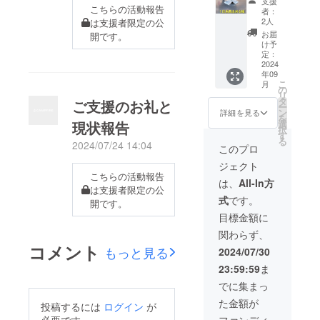
外の第
支援
長が出
ペーン
こちらの活動報告
中のみ
者：
三者
来る権
期間中
となり
2人
は支援者限定の公
（支援
利で
に使用
ます。
お届
者を含
開です。
す！ 調
致しま
※支援
け予
む）が
理・提
すが、
定：
時、必
当事者
供は基
2024
余った
ず備考
となる
年09
本的に
場合は
欄に掲
雇用関
こ
月
こちら
通常営
の
載を希
係の成
リ
で行い
業でも
タ
望され
ご支援のお礼と
立を
ー
ますの
使用さ
ン
るお名
詳細を見る
あっせ
を
で、時
せてい
選
現状報告
前をご
んする
択
間内は
ただき
す
記入く
ことも
る
自由に
2024/07/24 14:04
ます。
ださい
このプロ
ござい
動いて
※スポン
ませ
ジェクト
いただ
サー様
ん。こ
こちらの活動報告
けま
のお名
は、
All-In方
のこと
は支援者限定の公
す。 (ご
前掲示
は、本
式
です。
希望が
はキャ
開です。
プロ
あれば
ンペー
目標金額に
ジェク
もちろ
ン期間
トのリ
関わらず、
ん調理
中のみ
ターン
コメント
提供も
となり
もっと見る
2024/07/30
につい
出来ま
ます。
ても同
23:59:59
ま
す) お客
※支援
様で
様と話
時、必
でに集まっ
す。 ま
すも良
ず備考
えちゃ
た金額が
し、飲
欄に掲
投稿するには
ログイン
が
んのお
みなが
載を希
ファンディ