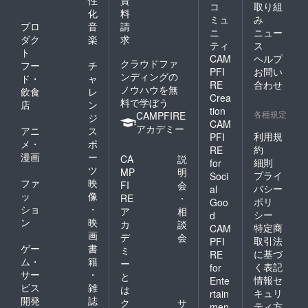
コ
取り組
化
料
ミュ
み
プロ
音
請
ニ
ニュー
ダク
楽
求
ティ
ス
ト
CAM
ヘルプ
クラウドファ
フー
チ
PFI
お問い
ンディングの
ド・
ャ
RE
合わせ
ノウハウを無
飲食
レ
Crea
料で学ぼう
店
ン
tion
各種規定
CAMPFIRE
ジ
CAM
アカデミー
アニ
ス
利用規
PFI
メ・
ポ
約
RE
漫画
ー
CA
説
細則
for
ツ
MP
明
プライ
Soci
ファ
映
FI
会
バシー
al
ッ
像
RE
・
ポリ
Goo
ショ
・
ア
相
シー
d
ン
映
カ
談
特定商
CAM
画
デ
会
取引法
PFI
ゲー
書
ミ
に基づ
RE
ム・
籍
ー
く表記
for
サー
・
と
情報セ
Ente
ビス
雑
は
キュリ
rtain
開発
誌
ク
サ
ティ方
men