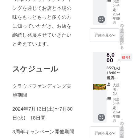
望され
お届
なたの
別途調
るお名
け予
ングを通じてお店と本場の
色んな
整させ
定：
前をご
お話を
2024
ていた
記入く
味をもっともっと多くの方
年09
聞かせ
だきま
ださ
こ
月
てくだ
す。 ※
の
に知っていただき、お店を
い。
リ
さい！
場所は
タ
ー
人生相
継続し発展させていきたい
大阪市
ン
詳細を見る
を
談、恋
内のカ
選
択
と考えています。
愛相
ラオケ
す
る
談、何
ボック
8,0
でも
ス、も
残り5
OK、時
00
しくは
円
間の許
カラオ
スケジュール
8/27(火)
す限り
ケ設備
18:00〜
あなた
のある
当店で
の話に
飲食店
開催す
耳を傾
になり
支援
クラウドファンディング実
る「ま
けま
ます。
者：
えちゃ
す！ ※
※時間は
5人
施期間
ん3周年
日程は
2時間程
お届
記念
要相
度を予
け予
パー
談、時
定：
2024年7月13日(土)〜7月30
定して
ティー
2024
間は2時
おりま
年08
日(火) 18日間
」に1名
間〜3時
す。 ※
こ
月
様参加
間目安
の
当日の
リ
出来る
となり
タ
支援者
ー
3周年キャンペーン開催期間
権利で
ます。
ン
様のご
詳細を見る
を
す！ ※
※場所は
選
飲食代