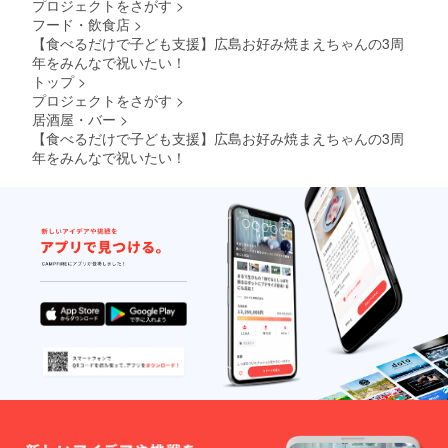
む）が
プロジェクトをさがす
>
当事者
フード・飲食店
>
となる
【食べるだけで子ども支援】広島お好み焼まえちゃんの3周
雇用関
年をみんなで祝いたい！
係の成
トップ
>
立を
あっせ
プロジェクトをさがす
>
んする
居酒屋・バー
>
ことも
【食べるだけで子ども支援】広島お好み焼まえちゃんの3周
ござい
年をみんなで祝いたい！
ませ
ん。こ
のこと
は、本
プロ
ジェク
トのリ
ターン
につい
ても同
様で
す。