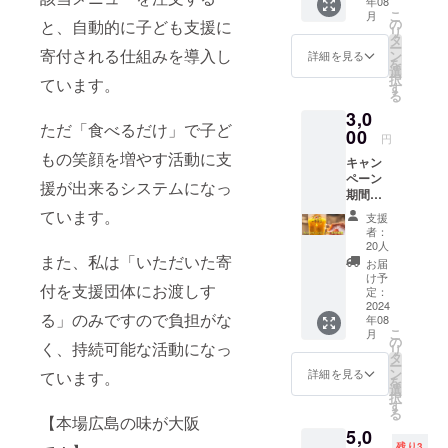
年08
ていた
ンは
こ
月
だきま
キャン
の
と、自動的に子ども支援に
リ
す！
ペーン
タ
ー
寄付される仕組みを導入し
期間中
ン
詳細を見る
を
に実施
選
択
ています。
し、支
す
る
援者様
3,0
のお名
ただ「食べるだけ」で子ど
00
前のみ
円
読み上
もの笑顔を増やす活動に支
キャン
げま
ペーン
す。 ※
援が出来るシステムになっ
期間
支援
中、ご
時、必
ています。
支援
来店の
ず備考
者：
お客様
欄に掲
20人
に無料
また、私は「いただいた寄
載を希
お届
で提供
望され
け予
付を支援団体にお渡しす
するド
定：
るお名
リンク
2024
前をご
る」のみですので負担がな
年08
をあな
記入く
こ
月
たのお
の
ださい
く、持続可能な活動になっ
リ
名前で3
タ
ー
杯支援
ン
詳細を見る
ています。
を
出来る
選
択
権利で
す
る
す！
【本場広島の味が大阪
5,0
「◯◯
残り3