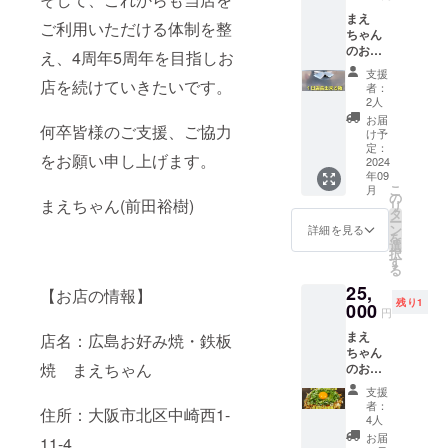
だき備
日程は
「完売
まえ
考欄に
2024年
した場
ご利用いただける体制を整
ちゃん
ご記載
9月以降
合」の
のお店
くださ
で別途
え、4周年5周年を目指しお
みコン
で1日店
い。 ※
調整致
サルの
支援
長が出
お食事
店を続けていきたいです。
しま
申し込
者：
来る権
券の有
す。 ※
2人
みを行
利で
効期限
ご自身
いま
お届
何卒皆様のご支援、ご協力
す！ 調
は2025
の交通
け予
す。
理・提
年7月末
定：
費、電
(2024年
をお願い申し上げます。
供は基
2024
までと
話代等
9月以降
年09
本的に
なりま
はご負
で調整
こ
月
こちら
す。 ※
の
担くだ
中)
まえちゃん(前田裕樹)
リ
で行い
お釣り
タ
さい。
※「完売
ー
ますの
は出ま
ン
詳細を見る
しな
を
で、時
せんの
選
かった
択
間内は
でご了
す
場合」
る
自由に
承くだ
は3周年
25,
動いて
さい。
【お店の情報】
キャン
残り1
いただ
000
※交換、
ペーン
円
けま
返品、
の費用
まえ
す。 (ご
店名：広島お好み焼・鉄板
換金は
に充て
ちゃん
希望が
出来ま
させて
焼 まえちゃん
のお好
あれば
せん。
いただ
み焼が1
もちろ
※お友達
きま
支援
年間食
ん調理
やご家
者：
す。 ※
住所：大阪市北区中崎西1-
べ放題
提供も
族への
4人
支援者
になる
出来ま
ギフト
お届
様のお
11-4
夢のよ