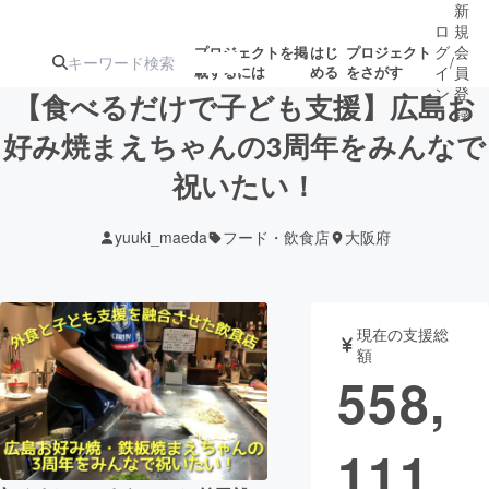
新
ロ
規
グ
会
プロジェクトを掲
はじ
プロジェクト
/
載するには
める
をさがす
イ
員
ン
登
【食べるだけで子ども支援】広島お
録
好み焼まえちゃんの3周年をみんなで
祝いたい！
人気のプロ
注目のリ
注目の新着プロ
募集終了が近いプ
もうすぐ公開
ジェクト
ターン
ジェクト
ロジェクト
されます
yuuki_maeda
フード・飲食店
大阪府
アート・写真
音楽
現在の支援総
テクノロジー・ガジェット
ゲーム・サ
額
558,
映像・映画
書籍・雑誌
111
ビジネス・起業
チャレンジ