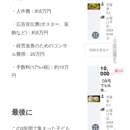
んにコ
て提供
支援
ンサル
させて
者：
・人件費：約5万円
を受け
いただ
2人
させる
きま
お届
権利で
す！ ※
け予
・広告宣伝費(ポスター、装
す！ コ
リター
定：
ンサル
2024
ンは
飾など)：約5万円
年09
担当：
キャン
こ
月
西野亮
ペーン
の
リ
廣さん
期間中
・経営改善のためのコンサ
タ
ー
(キング
に実施
ン
詳細を見る
を
ル費用：20万円
コング)
しま
選
択
経営の
す。 ※
す
る
事、資
支援者
・手数料(17%+税)：約10万
10,
金繰
様のお
残り3
り、物
000
名前の
円
円
価高対
み可能
【自宅
策、メ
です。
でも出
ニュー
※支援
来
改定、
時、必
る！】
マーケ
ず備考
支援
広島お
ティン
欄に掲
者：
好み焼
グ、集
載を希
0人
の焼き
客な
最後に
望され
お届
方をま
ど、お
るお名
け予
えちゃ
店で
定：
前をご
んが教
2024
困った
記入く
年09
えま
この3年間で集まった子ども
り悩ん
ださ