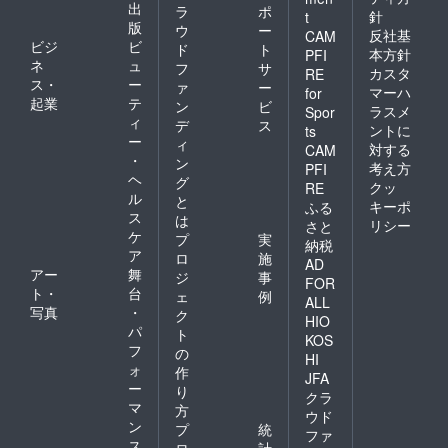
出
ラ
ポ
針
t
版
ウ
ー
反社基
CAM
ビジ
ビ
ド
ト
本方針
PFI
ネ
ュ
フ
サ
カスタ
RE
ス・
ー
ァ
ー
マーハ
for
起業
テ
ン
ビ
ラスメ
Spor
ィ
デ
ス
ントに
ts
ー
ィ
対する
CAM
・
ン
考え方
PFI
ヘ
グ
クッ
RE
ル
と
キーポ
ふる
ス
は
リシー
さと
ケ
プ
実
納税
ア
ロ
施
AD
アー
舞
ジ
事
FOR
ト・
台
ェ
例
ALL
写真
・
ク
HIO
パ
ト
KOS
フ
の
HI
ォ
作
JFA
ー
り
クラ
マ
方
ウド
ン
プ
統
ファ
ス
ロ
計