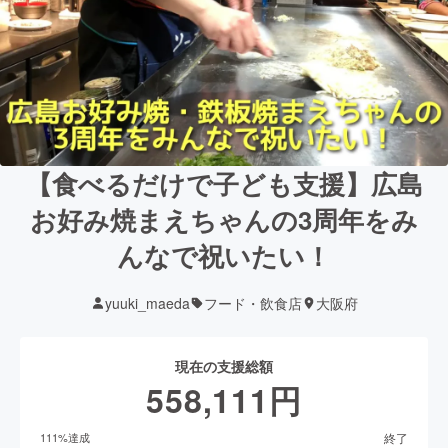
【食べるだけで子ども支援】広島
お好み焼まえちゃんの3周年をみ
んなで祝いたい！
yuuki_maeda
フード・飲食店
大阪府
現在の支援総額
558,111
円
終了
111
%達成