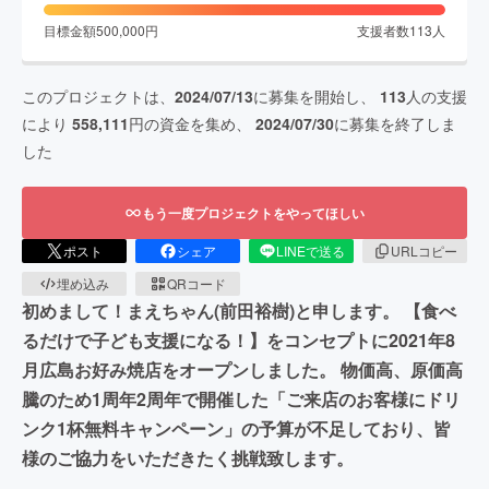
目標金額
500,000
円
支援者数
113
人
このプロジェクトは、
2024/07/13
に募集を開始し、
113
人の支援
により
558,111
円の資金を集め、
2024/07/30
に募集を終了しま
した
もう一度プロジェクトをやってほしい
ポスト
シェア
LINEで送る
URLコピー
埋め込み
QRコード
初めまして！まえちゃん(前田裕樹)と申します。 【食べ
るだけで子ども支援になる！】をコンセプトに2021年8
月広島お好み焼店をオープンしました。 物価高、原価高
騰のため1周年2周年で開催した「ご来店のお客様にドリ
ンク1杯無料キャンペーン」の予算が不足しており、皆
様のご協力をいただきたく挑戦致します。