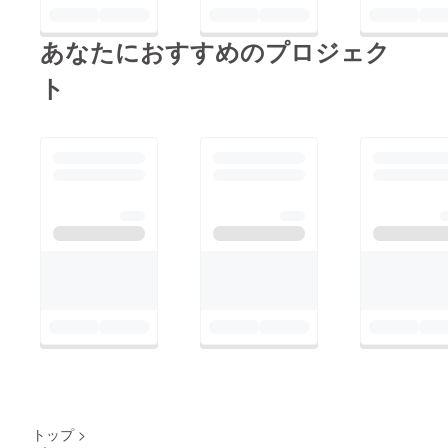
トを利
当事者
用し
となる
て、プ
雇用関
あなたにおすすめのプロジェク
ロジェ
係の成
クト
立を
ト
オー
あっせ
ナーと
んする
第三者
ことも
（支援
ござい
者を含
ませ
む）と
ん。こ
の間の
のこと
雇用関
は、本
係を成
プロ
立させ
ジェク
ること
トのリ
はござ
ターン
いませ
につい
ん。 ま
ても同
た、プ
様で
ロジェ
す。
クト
オー
ナー以
外の第
三者
（支援
トップ
>
者を含