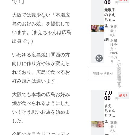
で！】
さんか
00
円
らのご
元歌手
支援で
大阪では数少ない「本場広
のまえ
す！」
ちゃん
と伝え
島のお好み焼」を提供して
が「あ
て提供
支援
なたの
させて
者：
います。(まえちゃんは広島
ためだ
いただ
0人
けのオ
きま
出身です)
お届
リジナ
す！ ※
け予
ルライ
リター
定：
ヴ」を
2024
ンは
いわゆる広島焼は関西の方
年09
披露し
キャン
こ
月
向けに作り方や味が変えら
ます！
ペーン
の
リ
聴きた
期間中
タ
ー
れており、広島で食べるお
い曲、
に実施
ン
詳細を見る
を
歌って
しま
選
好み焼とは違います。
択
欲しい
す。 ※
す
る
曲、一
支援者
7,0
緒に歌
様のお
大阪でも本場の広島お好み
残り1
いたい
00
名前の
円
曲、可
み可能
焼が食べられるようにした
まえ
能な限
です。
ちゃん
りあな
い！そう思いお店を始めま
※支援
とサシ
たのご
時、必
した。
飲み出
要望に
ず備考
支援
来る権
応えま
欄に掲
者：
利で
す！ ※
載を希
2人
今回のクラウドファンディ
す。 あ
日程は