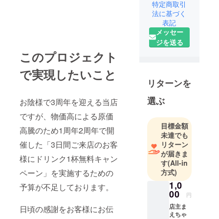
特定商取引
大阪市北区
法に基づく
中崎町で広
表記
島お好み
メッセー
焼・鉄板焼
ジを送る
まえちゃん
このプロジェクト
をオープン
しました！
で実現したいこと
大阪では珍
リターンを
しい本場広
選ぶ
お陰様で3周年を迎える当店
島の味を
もっともっ
ですが、物価高による原価
と広めて行
目標金額
高騰のため1周年2周年で開
きたいと
未達でも
催した「3日間ご来店のお客
リターン
思っており
が届きま
様にドリンク1杯無料キャン
す
(All-in
方式)
ペーン」を実施するための
1,0
予算が不足しております。
00
円
店主ま
日頃の感謝をお客様にお伝
えちゃ