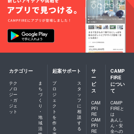
カテゴリー
起案サポート
サ
CAMP
ー
FIRE
テク
ま
プ
ス
ビ
につい
ノロ
ち
ロ
タ
ス
て
ジー
づ
ジ
ッ
・ガ
く
ェ
フ
CAM
CAMP
ジェ
り
ク
に
PFI
FIREと
ット
・
ト
相
RE
は
地
を
談
CAM
あんし
域
作
す
PFI
ん・安
活
る
る
RE
全への
性
資