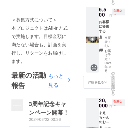
す
必須記
る
謝しな
ん焼1枚
載事項
5,5
がら提
無料)と
本プロ
在庫な
供させ
00
させて
し
ジェク
円
ていた
いただ
トを利
＜募集方式について＞
お客様
だきま
きま
用し
に提供
す！ ※
本プロジェクトはAll-in方式
す。 ※
て、プ
する生
基本は
返品、
ロジェ
ビール
で実施します。目標金額に
キャン
換金、
クト
支援
樽(7L)
ペーン
支援者
オー
者：
満たない場合も、計画を実
のスポ
期間中
様以外
5人
ナーと
ンサー
に使用
のご使
第三者
お届
行し、リターンをお届けし
になれ
致しま
用は出
け予
（支援
る権利
すが、
定：
来ませ
者を含
ます。
です！
2024
余った
ん。
む）と
年08
スポン
場合は
の間の
こ
月
サー様
通常営
最新の活動
の
雇用関
もっと
リ
のお名
業でも
タ
係を成
ー
前を樽
使用さ
ン
詳細を見る
立させ
報告
見る
を
に貼
せてい
選
ること
択
り、感
ただき
す
はござ
る
謝しな
ます。
いませ
20,
がら提
※スポン
ん。 ま
在庫な
3周年記念キャ
供させ
000
サー様
し
た、プ
円
ていた
のお名
ロジェ
ンペーン開幕！
まえ
だきま
前掲示
クト
ちゃん
す！ ※
はキャ
2024/08/22 00:36
オー
のお店
基本は
ンペー
ナー以
で1日店
キャン
ン期間