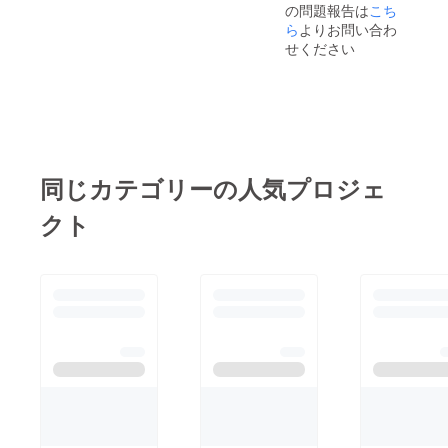
みなが
の問題報告は
こち
用し
らふん
て、プ
ら
よりお問い合わ
ぞり返
ロジェ
せください
るも良
クト
し、ま
オー
えちゃ
ナーと
んをコ
第三者
キ使う
（支援
も良し
者を含
(笑) ど
む）と
うぞ店
の間の
長気分
同じカテゴリーの人気プロジェ
雇用関
を満喫
係を成
してく
クト
立させ
ださ
ること
い！ ※
はござ
日程に
いませ
ついて
ん。 ま
は2024
た、プ
年9月以
ロジェ
降で要
クト
相談と
オー
なりま
ナー以
す。 ▼
外の第
必須記
三者
載事項
（支援
本プロ
者を含
ジェク
む）が