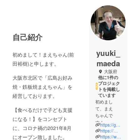
自己紹介
yuuki_
初めまして！まえちゃん(前
maeda
田裕樹)と申します。
大阪府
大阪市北区で「広島お好み
他に1件の
プロジェク
焼・鉄板焼まえちゃん」を
トを掲載し
ています
経営しております。
初めまし
て、まえ
【食べるだけで子ども支援
ちゃんで
になる！】をコンセプト
す！
https://gsfr3.app.goo.gl/croiWH
に、コロナ禍の2021年8月
https://maps.app.goo.gl/GHjerggnvQaBJLep6
2021年8月に
https://www.instagram.com/hiroshimaokonomiyakimaechan?igsh=MXdtY3BtMjJha2Y2
にオープン致しました。