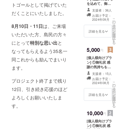
を込めて、御礼
トゴールとして掲げていた
状を送付いたし
支援者：36人
だくことにいたしました。
ます。
お届け予定：
こ
2024年09月
の
リ
8月10日・11日
は、ご来場
タ
ー
ン
詳細を見る
を
いただいた方、島民の方々
選
択
す
にとって
特別な思い出
と
る
5,000
なってもらえるよう35名一
円
[個人様向けプラ
同これからも励んでまいり
ン] ①御礼状 感
謝の気持ちを込
ます。
めて、御礼状の
支援者：15人
送付いたしま
お届け予定：
プロジェクト終了まで残り
す。 ②スタン
こ
2024年08月
の
ダード5品チケッ
リ
12日、引き続き応援のほど
タ
ト(当日来られる
ー
ン
お客様向け) アイ
詳細を見る
を
よろしくお願いいたしま
選
ランドフェスin
択
す
桂島開催中に海
す。
る
水浴場の露店で
10,000
ご利用いただけ
円
る フード3 品＋
[個人様向けプラ
ドリンク2品のチ
ン] ①御礼状 感
ケットがつきま