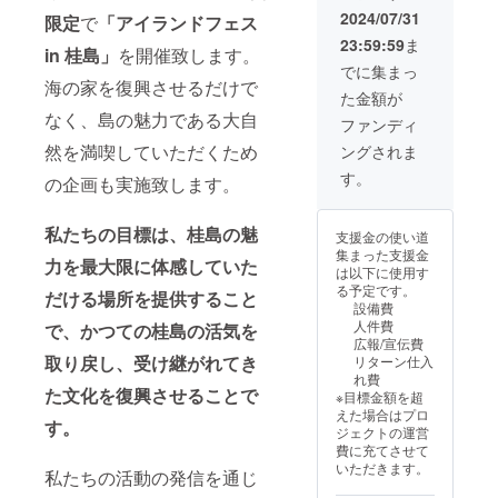
飲料の
イベン
特別
フェス
2024/07/31
限定
で
「アイランドフェス
提供は
ト終了
ムー
in桂島
23:59:59
ま
ござい
後、別
ビーを
の裏側
in 桂島」
を開催致します。
ませ
日に開
メール
特別
でに集まっ
ん。ま
催予定
海の家を復興させるだけで
にて送
ムー
た金額が
た、交
の打ち
付させ
ビーを
なく、島の魅力である大自
通費は
上げに
ていた
メール
ファンディ
リター
パー
だきま
にて送
然を満喫していただくため
ングされま
ン価格
ティー
す。 準
付させ
に含ま
にご支
備期間
ていた
す。
の企画も実施致します。
れてお
援いた
からイ
だきま
りませ
だいた
ベント
す。 準
ん。 こ
企業様
の様
備期間
私たちの目標は、桂島の魅
支援金の使い道
ちらは9
をご招
子、
からイ
集まった支援金
月末
待いた
リール
ベント
力を最大限に体感していた
は以下に使用す
に、仙
しま
動画の
の様
る予定です。
だける場所を提供すること
台市内
す。 こ
オフ
子、
設備費
での開
ちらは9
ショッ
リール
人件費
で、かつての桂島の活気を
催を予
月末
ト等 4
動画の
広報/宣伝費
定して
に、仙
月から
オフ
取り戻し、受け継がれてき
リターン仕入
おりま
台市内
の集大
ショッ
れ費
す。
での開
成が詰
ト等 4
た文化を復興させることで
※目標金額を超
催を予
まった
月から
えた場合はプロ
定して
限定
の集大
す。
ジェクトの運営
おりま
ムー
成が詰
費に充てさせて
す。 ※
ビーと
まった
いただきます。
打ち上
私たちの活動の発信を通じ
なって
限定
げでの
おりま
ムー