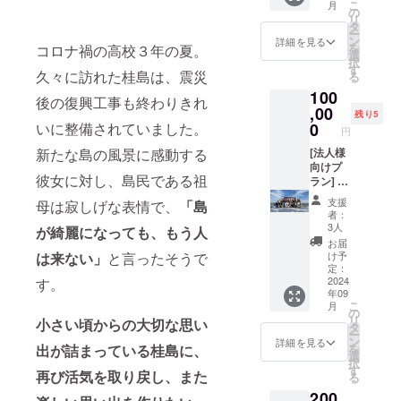
こ
月
Instagr
×2）、
ます。
の
材料及
リ
amアカ
焼き海
丹念に
タ
び添加
ー
ウント
苔（7枚
塩漬け
ン
物等の
詳細を見る
を
コロナ禍の高校３年の夏。
にてご
×1）、
したも
選
食品表
択
支援い
味付け
ので、
す
示はお
久々に訪れた桂島は、震災
る
ただい
海苔
稲わら
届け商
100
た企業
（32枚×
筵の持
品のラ
後の復興工事も終わりきれ
様とし
,00
１×ご
つ優れ
ベルに
残り5
てPR投
ま・オ
た特性
いに整備されていました。
0
表記さ
円
稿を作
リー
を活か
れま
新たな島の風景に感動する
成・発
[法人様
ブ・
し、脂
す。 商
信させ
向けプ
ガー
ののっ
品開封
彼女に対し、島民である祖
ていた
ラン] 学
リック&
た紅鮭
前には
だきま
生団体
ペッ
の旨み
必ずお
支援
母は寂しげな表情で、
「島
す。備
Brush
パー・
を存分
届けの
者：
考欄に
＋アイ
唐辛子
に引き
リター
3人
が綺麗になっても、もう人
団体ま
ランド
の4種）
出した
ンに貼
お届
たは企
フェス
原材料
こだわ
は来ない」
と言ったそうで
付され
け予
業名の
in桂島
及び添
りの逸
定：
たラベ
記入を
実行委
2024
す。
加物等
品で
ルや注
年09
お願い
員を含
の食品
す。 原
意書き
こ
月
いたし
む学生
表示は
材料及
の
をご確
リ
小さい頃からの大切な思い
ます。
50名と
お届け
び添加
タ
認くだ
ー
掲載、
の 打ち
商品の
物等の
ン
さい。
詳細を見る
出が詰まっている桂島に、
を
発信期
上げ
ラベル
食品表
選
択
間：
パー
に表記
示はお
す
再び活気を取り戻し、また
る
2024年
ティー
されま
届け商
200
8月10日
に、最
す。 商
品のラ