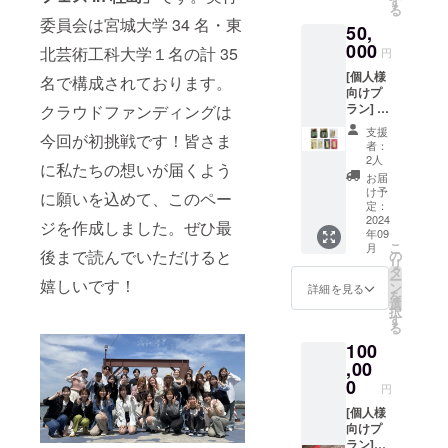
す
る
ちゃん
委員会は宮城大学 34 名・東
50,
会」に
よる、
000
北芸術工科大学１名の計 35
円
浦戸の
[個人様
海の恵
名で構成されております。
向けプ
みが詰
ラン] ①
クラウドファンディングは
まった
浦戸諸
商品を
支援
今回が初挑戦です！皆さま
島名物
お届け
者：
プレミ
しま
2人
に私たちの想いが届くよう
アム
す。 学
お届
セット
生が取
け予
に願いを込めて、このペー
浦戸諸
材して
定：
島の奥
2024
作成し
ジを作成しました。ぜひ最
年09
様方が
た、地
こ
月
営む合
後まで読んでいただけると
元の方
の
リ
同会社
直伝名
タ
ー
嬉しいです！
「がん
物セッ
ン
詳細を見る
を
ばる浦
トの味
選
択
戸の母
わい方
す
る
ちゃん
Bookも
100
会」に
同梱し
よる、
,00
ます。
浦戸の
＜セッ
0
円
海の恵
ト内容
みが詰
[個人様
＞ 牡蠣
まった
向けプ
の佃煮
商品を
ラン]
（90g×