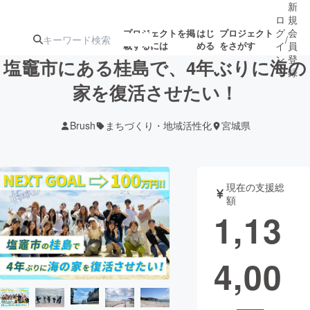
新
ロ
規
グ
会
プロジェクトを掲
はじ
プロジェクト
/
載するには
める
をさがす
イ
員
ン
登
塩竈市にある桂島で、4年ぶりに海の
録
家を復活させたい！
人気のプロ
注目のリ
注目の新着プロ
募集終了が近いプ
もうすぐ公開
Brush
まちづくり・地域活性化
宮城県
ジェクト
ターン
ジェクト
ロジェクト
されます
アート・写真
音楽
現在の支援総
額
1,13
テクノロジー・ガジェット
ゲーム・サ
4,00
映像・映画
書籍・雑誌
ビジネス・起業
チャレンジ