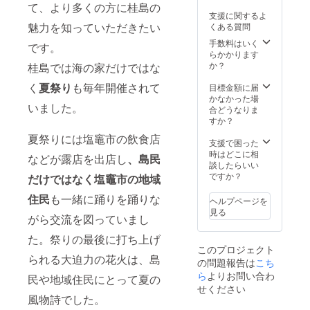
て、より多くの方に桂島の
アル
す。
ビーと
支援に関するよ
コール
なって
魅力を知っていただきたい
くある質問
飲料の
おりま
提供は
す。
手数料はいく
です。
ござい
らかかります
ませ
か？
桂島では海の家だけではな
ん。ま
た、交
く
夏祭り
も毎年開催されて
目標金額に届
通費は
かなかった場
いました。
リター
合どうなりま
ン価格
すか？
に含ま
夏祭りには塩竈市の飲食店
れてお
支援で困った
りませ
時はどこに相
などが露店を出店し
、島民
ん。 ②
談したらいい
東北エ
ですか？
だけではなく塩竈市の地域
ニバの
SNSア
住民
も一緒に踊りを踊りな
ヘルプページを
カウン
見る
がら交流を図っていまし
トに
て、企
た。祭りの最後に打ち上げ
業様の
このプロジェクト
ショー
られる大迫力の花火は、島
の問題報告は
トプロ
こち
モー
ら
よりお問い合わ
民や地域住民にとって夏の
ション
せください
動画を
風物詩でした。
作成・