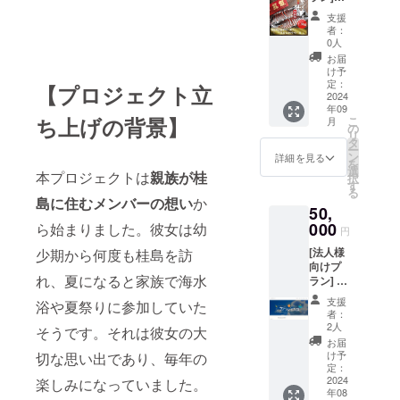
たっぷ
①（株
1）、生
支援
りお楽
）塩釜
のり佃
者：
しみい
水産食
煮
0人
ただけ
品の
（100g
お届
ます。
「塩紅
×1）、
け予
学生が
鮭」
焼き海
定：
【プロジェクト立
取材し
1.9kg
2024
苔（7枚
年09
て作成
塩竈市
×1）、
ち上げの背景】
こ
月
した、
の水産
味付け
の
リ
「地元
加工会
海苔
タ
ー
の方直
社が古
（16枚
ン
詳細を見る
を
伝名物
来の伝
×1×ご
選
本プロジェクトは
親族が桂
択
セット
統製法
ま・オ
す
る
の味わ
「筵巻
リー
島に住むメンバーの想い
か
50,
い方
き山漬
ブ・
Book」
け・藁
000
ら始まりました。彼女は幼
ガー
円
も同梱
巻き山
リック&
[法人様
少期から何度も桂島を訪
しま
漬け
ペッ
向けプ
す。 ＜
（筵を
パー・
れ、夏になると家族で海水
ラン] ア
セット
用いた
唐辛子
イラン
内容＞
塩蔵
の4種）
支援
浴や夏祭りに参加していた
ドフェ
牡蠣の
法）」
地元の
者：
スin桂
佃煮
にこだ
方直伝
2人
そうです。それは彼女の大
島HPに
（90g×
わった
名物
お届
て社名
2）、生
加工し
セット
け予
切な思い出であり、毎年の
バナー
のり佃
た塩紅
定：
の味わ
を掲
2024
楽しみになっていました。
煮
鮭をお
い方
年08
載、
（100g
届けし
book 原