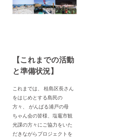
額
100,000
円をご
返金の
上、法
人様
100,000
円プラ
ンへ移
行させ
ていた
【これまでの活動
だきま
す。
と準備状況】
これまでは、 桂島区長さん
をはじめとする島民の
方々、 がんばる浦戸の母
ちゃん会の皆様、塩竈市観
光課の方々にご協力をいた
だきながらプロジェクトを