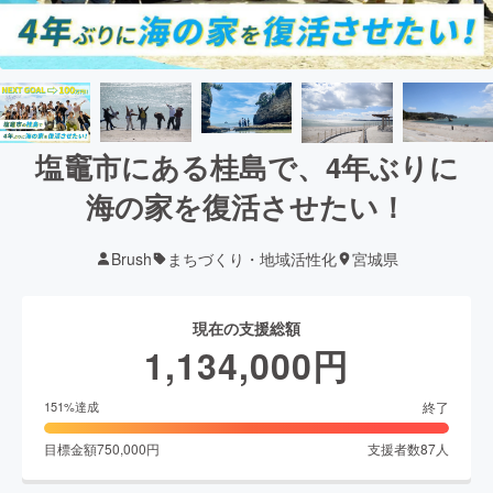
塩竈市にある桂島で、4年ぶりに
海の家を復活させたい！
Brush
まちづくり・地域活性化
宮城県
現在の支援総額
1,134,000
円
終了
151
%達成
目標金額
750,000
円
支援者数
87
人