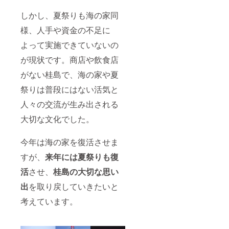
発信 ※
こちら
しかし、夏祭りも海の家同
のリ
様、人手や資金の不足に
ターン
は、ご
よって実施できていないの
購入後
に東北
が現状です。商店や飲食店
エニバ
と打ち
がない桂島で、海の家や夏
合わせ
を経て
祭りは普段にはない活気と
動画作
人々の交流が生み出される
成とな
りま
大切な文化でした。
す。万
が一不
都合が
今年は海の家を復活させま
生じ、
東北エ
すが、
来年には夏祭り
も復
ニバが
本リ
活
させ、
桂島の大切な思い
ターン
出
を取り戻していきたいと
の実施
が不可
考えています。
能と判
断した
場合
は、差