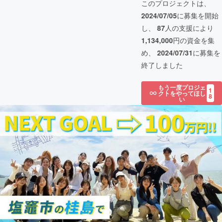
このプロジェクトは、
2024/07/05
に募集を開始
し、
87
人の支援により
1,134,000
円の資金を集
め、
2024/07/31
に募集を
終了しました
もう一度プロジェ
1
クトをやってほし
8
い