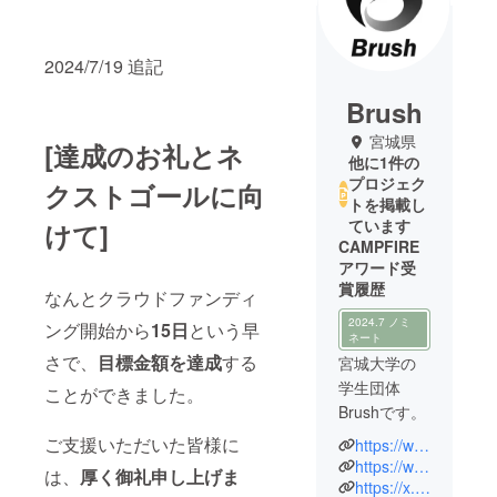
2024/7/19 追記
Brush
宮城県
[達成のお礼とネ
他に1件の
プロジェク
クストゴールに向
トを掲載し
ています
けて]
CAMPFIRE
アワード受
賞履歴
なんとクラウドファンディ
2024.7 ノミ
ング開始から
15日
という早
ネート
さで、
目標金額を達成
する
宮城大学の
学生団体
ことができました。
Brushです。
ご支援いただいた皆様に
https://www.instagram.com/brush_myu?igsh=MTdraDU3eHB1NDUyeA%3D%3D&utm_source=qr
2025年8月9
https://www.instagram.com/islandfes_katsurashima?igsh=OXdqaDJtMmRsY2N5&utm_source=qr
は、
厚く御礼申し上げま
日,10日に、
https://x.com/Brush_myu