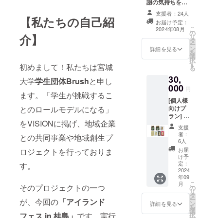
謝の気持ちを込
す。 ※スタン
めて、御礼状の
ダードチケット
支援者：24人
送付いたしま
【私たちの自己紹
では、浜焼き・
お届け予定：
す。 ②プレミア
がんばる浦戸の
こ
2024年08月
の
ム5品チケット
母ちゃん会提供
介】
リ
タ
(当日来られるお
商品・アルコー
ー
ン
客様向け) アイラ
詳細を見る
ル飲料は除きま
を
選
ンドフェスin桂
す。
択
す
島開催中に海水
初めまして！私たちは宮城
る
浴場の露店でご
30,
大学
学生団体Brush
と申し
利用いただける
000
フード3 品＋ド
円
ます。「学生が挑戦するこ
リンク2品のチ
[個人様
ケットがつきま
とのロールモデルになる」
向けプ
す。 ※プレミア
ラン] 浦
ムチケットで
をVISIONに掲げ、地域企業
戸諸島
は、浜焼き・が
支援
名物ス
んばる浦戸の母
者：
との共同事業や地域創生プ
タン
6人
ちゃん会提供商
ダード
品・アルコール
お届
ロジェクトを行っておりま
セット
け予
飲料を含む、露
浦戸諸
定：
す。
店販売全ての商
島の奥
2024
品でご利用いた
年09
様方が
だけます。
こ
月
営む合
そのプロジェクトの一つ
の
リ
同会社
タ
ー
が、今回の
「アイランド
「がん
ン
詳細を見る
を
ばる浦
選
フェス in 桂島」
です。実行
択
戸の母