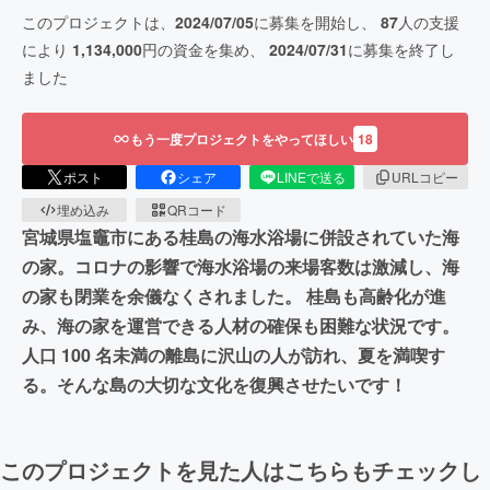
このプロジェクトは、
2024/07/05
に募集を開始し、
87
人の支援
により
1,134,000
円の資金を集め、
2024/07/31
に募集を終了し
ました
もう一度プロジェクトをやってほしい
18
ポスト
シェア
LINEで送る
URLコピー
埋め込み
QRコード
宮城県塩竈市にある桂島の海水浴場に併設されていた海
の家。コロナの影響で海水浴場の来場客数は激減し、海
の家も閉業を余儀なくされました。 桂島も高齢化が進
み、海の家を運営できる人材の確保も困難な状況です。
人口 100 名未満の離島に沢山の人が訪れ、夏を満喫す
る。そんな島の大切な文化を復興させたいです！
このプロジェクトを見た人はこちらもチェックし