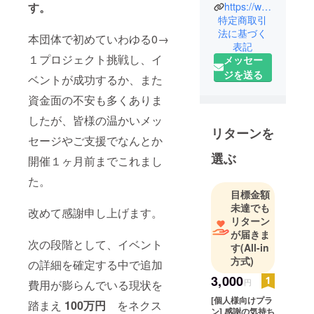
す。
https://www.youtube.com/watch?v=7umbouZBa_A
塩竈市の桂
特定商取引
島にてアイ
法に基づく
本団体で初めていわゆる0→
ランドフェ
表記
ス2025を開
１プロジェクト挑戦し、イ
メッセー
催いたしま
ジを送る
ベントが成功するか、また
す！
資金面の不安も多くありま
応援よろし
くお願いい
したが、皆様の温かいメッ
たします！
リターンを
セージやご支援でなんとか
選ぶ
開催１ヶ月前までこれまし
た。
目標金額
未達でも
改めて感謝申し上げます。
リターン
が届きま
次の段階として、イベント
す
(All-in
方式)
の詳細を確定する中で追加
3,000
円
費用が膨らんでいる現状を
[個人様向けプラ
踏まえ
100万円
をネクス
ン] 感謝の気持ち