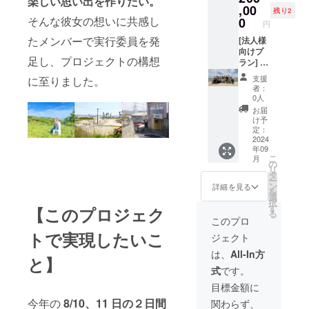
楽しい思い出を作りたい。
から
大2名様
,00
品開封
ベルに
残り2
2025年
ご招待
そんな彼女の想いに共感し
前には
表記さ
0
円
6月末ま
（各企
必ずお
れま
たメンバーで実行委員を発
で掲載
業様5分
[法人様
届けの
す。 商
注意事
間プレ
向けプ
リター
品開封
足し、プロジェクトの構想
項：後
ゼン枠
ラン] ①
ンに貼
前には
日メー
つき）
学生団
付され
必ずお
支援
に至りました。
ルにて
イベン
体
たラベ
届けの
者：
ご案内
ト終了
Brush
ルや注
リター
0人
します
後、別
＋アイ
意書き
ンに貼
お届
ので、
日に開
ランド
をご確
付され
け予
バナー
催予定
フェス
認くだ
たラベ
定：
画像や
の打ち
in桂島
2024
さい。
ルや注
年09
企業情
上げに
実行委
②アイ
意書き
こ
月
報をお
パー
員学生
ランド
をご確
の
リ
送りく
ティー
50名と
フェス
認くだ
タ
ー
ださい.
にご支
の 打ち
in桂島
さい。
ン
詳細を見る
を
援いた
上げ
スペ
②アイ
選
択
だいた
パー
シャル
ランド
す
【このプロジェク
る
企業様
ティー
ムー
フェス
このプロ
をご招
参加チ
ビー 学
in桂島
トで実現したいこ
ジェクト
待いた
ケット
生が制
スペ
しま
（各企
作した
シャル
は、
All-In方
と】
す。 ※
業様10
アイラ
ムー
式
です。
打ち上
分間プ
ンド
ビー 学
げでの
レゼン
フェス
生作成
目標金額に
アル
枠つ
in桂島
のアイ
今年の
8/10、11 日の２日間
関わらず、
コール
き） 本
の裏側
ランド