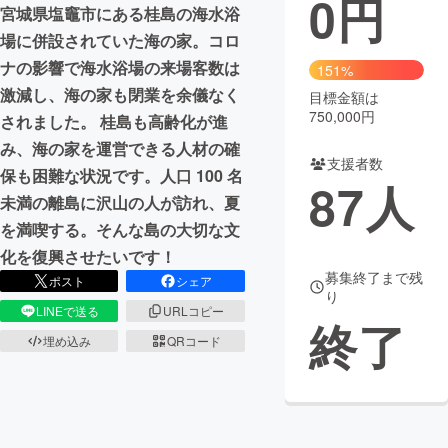
0
円
宮城県塩竈市にある桂島の海水浴
まちづくり・地域活性化
場に併設されていた海の家。コロ
ナの影響で海水浴場の来場客数は
151%
激減し、海の家も閉業を余儀なく
目標金額は
CAMPFIRE for Social Good
CAMPFIRE Creation
750,000円
されました。 桂島も高齢化が進
CAMPFIREふるさと納税
machi-ya
コミュニティ
み、海の家を運営できる人材の確
支援者数
保も困難な状況です。人口 100 名
87
人
未満の離島に沢山の人が訪れ、夏
を満喫する。そんな島の大切な文
化を復興させたいです！
募集終了まで残
ポスト
シェア
り
LINEで送る
URLコピー
終了
埋め込み
QRコード