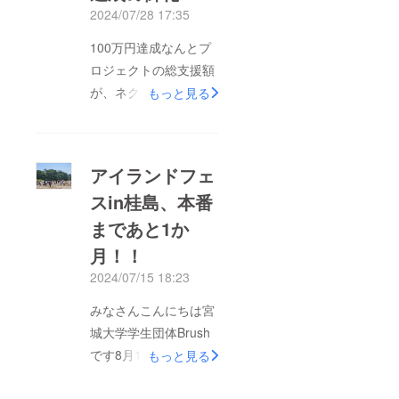
2024/07/28 17:35
100万円達成なんとプ
ロジェクトの総支援額
が、ネクストゴール
もっと見る
100万円を達成いたし
ました！誠にありがと
うございます！7月5日
アイランドフェ
にクラウドファンディ
スin桂島、本番
ングを開始し、なんと
まであと1か
15日後に第一目標であ
る75万円を達成そして
月！！
なんと、7月27日にネ
2024/07/15 18:23
クストゴールを達成い
みなさんこんにちは宮
たしました！皆様から
城大学学生団体Brush
の多大なご支援によ
です8月10,11日に行わ
もっと見る
り、日々活動できてお
れる「アイランドフェ
ります。応援メッセー
スin桂島」をより良い