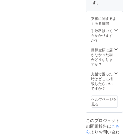
した
記入の
当より
す。
ら、担
上ご支
させて
当より
援くだ
いただ
メール
さい。
きま
支援に関するよ
にて改
※メール
す。
くある質問
めてご
でご連
案内さ
絡を担
手数料はいく
せて頂
当より
らかかります
きま
させて
か？
す。
いただ
きま
目標金額に届
す。
かなかった場
合どうなりま
すか？
支援で困った
時はどこに相
談したらいい
ですか？
ヘルプページを
見る
このプロジェクト
の問題報告は
こち
ら
よりお問い合わ