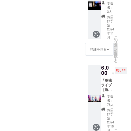
て！！
絡を担
支援
三拍子
当より
者：
から2分
させて
3人
間のお
いただ
お届
礼メッ
きま
け予
セージ
す。
定：
動画を
2024
年11
送らせ
こ
月
ていた
の
リ
だきま
タ
ー
す。 ※
ン
詳細を見る
を
動画の
選
択
お渡し
す
る
方法な
6,0
ど、
残り22
メール
00
円
でご連
『単独
絡を担
ライブ
当より
［迫力
させて
席］両
いただ
支援
サイド
きま
者：
チケッ
す。
76人
ト』 三
お届
拍子単
け予
独ライ
定：
ブ「こ
2024
年10
れでも
こ
月