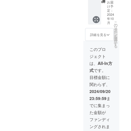
Come
紹介し
お渡
お届
backに
てほし
し）、
け予
て三拍
い・推
定：
がリ
子と一
2024
しのCM
ターン
年10
緒に
をお願
として
こ
月
ディ
いした
の
ついて
リ
ナーを
い・次
タ
きま
ー
食べら
あるラ
ン
す。 ※
詳細を見る
を
れま
イブの
選
チケッ
択
す。漫
告知を
す
トお渡
る
才つ
お願い
し方法
このプロ
き。飲
したい
や、撮
ジェクト
食代料
（企
影会の
金込
業、商
段取
は、
All-In方
み。 ・
品、西
り、エ
式
です。
日時は
武ライ
ンド
2024年
オンズ
ロール
目標金額に
10月19
以外の
の名
関わらず、
日
プロ野
前、配
（土）
球チー
信の
2024/09/20
19:00〜
ムのCM
アーカ
23:59:59
ま
21:00
は都合
イブの
虎ノ門
上出来
URLを
でに集まっ
Come
ませ
渡すた
た金額が
back ※
ん、内
め、
開催日
容は要
メール
ファンディ
時が近
相談）
でご連
ングされま
づきま
※内容を
絡を担