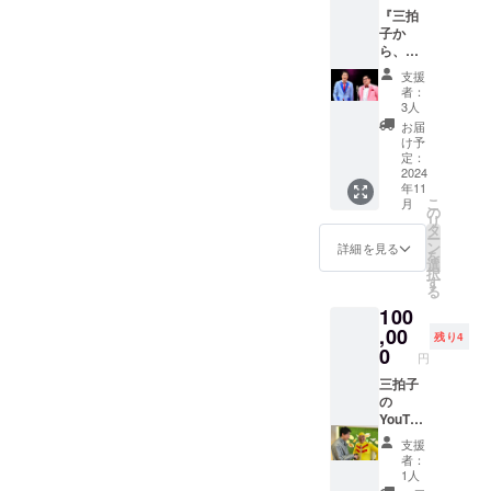
メール
いただ
『三拍
でご連
きま
子か
絡を担
す。
ら、ご
当より
要望に
させて
支援
応じた
いただ
者：
個人的
きま
3人
なメッ
す。
お届
セージ
け予
VTRを
定：
送りま
2024
年11
す』 結
こ
月
婚記
の
リ
念、お
タ
ー
誕生日
ン
詳細を見る
を
記念、
選
択
自分で
す
る
毎日観
100
るよう
etc..
,00
残り4
言って
0
円
貰いた
いワー
三拍子
ドを
の
送って
YouTub
貰えれ
e出演出
支援
ば、1分
来る
者：
くらい
券。 登
1人
のVTR
録者数