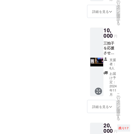
か！！
の
リ
！」当
タ
ー
日の迫
ン
詳細を見る
を
力席チ
選
択
ケット
す
る
（5-10
10,
列目ま
での両
000
円
サイド
三拍子
の席に
を応援
なりま
させ
す） サ
て！！
イン入
支援
三拍子
りフラ
者：
から3分
イヤー
6人
間のお
を当日
お届
礼の
お渡し
け予
メッ
しま
定：
セージ
2024
す。 ※
年11
動画を
チケッ
こ
月
送らせ
トお渡
の
リ
ていた
し方法
タ
ー
だきま
など、
ン
詳細を見る
を
す。 ※
メール
選
択
動画の
でご連
す
る
お渡し
絡を担
20,
方法な
当より
残り17
ど、
000
させて
円