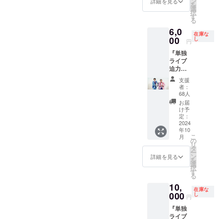
ン
詳細を見る
を
画構成
ズ、自
選
択
して三
宅
す
る
拍子に
etc..、
6,0
こんな
ご要望
在庫な
事して
であれ
00
し
円
欲し
ば一緒
『単独
い、当
に漫才
ライブ
日現場
etc..や
迫力席
でディ
らせて
チケッ
レク
もらい
支援
ト』
ション
ます。
者：
（5〜10
して
（日時
68人
列の
貰って
内容は
お届
席） 三
もよい
要相
け予
拍子単
です。
談、別
定：
独ライ
2024
いわゆ
途交通
年10
ブ「こ
るその
費はご
こ
月
れでも
回のス
負担し
の
リ
か！！
ポン
て頂き
タ
ー
！」当
サーさ
ます ）
ン
詳細を見る
を
日の迫
んで
※方法な
選
択
力席チ
す。
ど、
す
る
ケット
（日時
メール
10,
（5〜10
内容は
でご連
在庫な
列目ま
000
要相
絡を担
し
円
での中
談） ※
当より
『単独
心の
方法な
させて
ライブ
席）
ど、
いただ