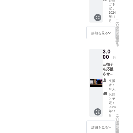
にてお
け予
礼の
定：
メッ
2024
年11
セージ
こ
月
を送ら
の
リ
せて頂
タ
ー
きま
ン
詳細を見る
を
す。 ※
選
択
メッ
す
る
セージ
3,0
のお送
り方法
00
円
など、
三拍子
メール
を応援
でご連
させ
絡を担
て！！
当より
支援
三拍子
させて
者：
から1分
いただ
10人
間のお
きま
お届
礼メッ
す。
け予
セージ
定：
動画を
2024
年11
送らせ
こ
月
ていた
の
リ
だきま
タ
ー
す。 ※
ン
詳細を見る
を
動画の
選