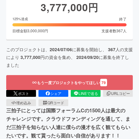
3,777,000
円
終了
125
%達成
目標金額
3,000,000
円
支援者数
367
人
このプロジェクトは、
2024/07/06
に募集を開始し、
367
人の支援
により
3,777,000
円の資金を集め、
2024/09/20
に募集を終了し
ました
もう一度プロジェクトをやってほしい
79
ポスト
シェア
LINEで送る
URLコピー
埋め込み
QRコード
三拍子にとっては国際フォーラムCの1500人は最大の
チャレンジです。クラウドファンディングを通して、ま
だ三拍子を知らない人達に僕らの漫才を広く観てもらい
たいです。観て貰ったら面白い自信があります！！