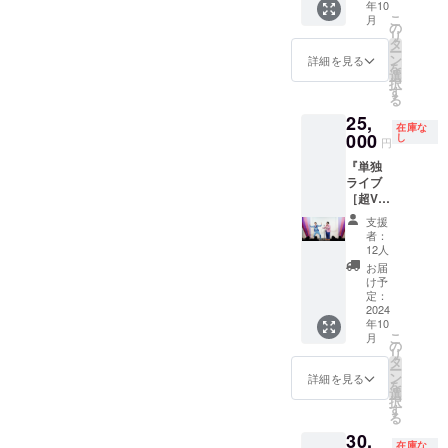
年10
ブ「こ
など、
こ
月
れでも
メール
の
リ
か！！
でご連
タ
ー
！」当
絡を担
ン
詳細を見る
を
日のど
当より
選
択
迫力席
させて
す
る
チケッ
いただ
25,
ト（2〜
きま
在庫な
4列目ま
000
す。
し
円
での両
『単独
サイド
ライブ
の席に
［超VIP
なりま
最前
す） サ
支援
列］チ
イン入
者：
ケッ
りフラ
12人
ト』
イヤー
お届
（最前
を当日
け予
列の12
お渡し
定：
席限
2024
しま
年10
定） 三
す。 ※
こ
月
拍子単
チケッ
の
リ
独ライ
トお渡
タ
ー
ブ「こ
し方法
ン
詳細を見る
を
れでも
など、
選
択
か！！
メール
す
る
！」の
でご連
30,
超VIP最
絡を担
在庫な