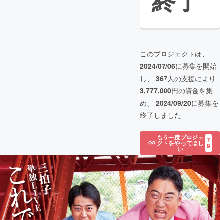
終了
このプロジェクトは、
2024/07/06
に募集を開始
し、
367
人の支援により
3,777,000
円の資金を集
め、
2024/09/20
に募集を
終了しました
もう一度プロジェ
7
クトをやってほし
9
い