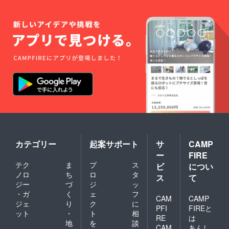
カテゴリー
起案サポート
サ
CAMP
ー
FIRE
テク
ま
プ
ス
ビ
につい
ノロ
ち
ロ
タ
ス
て
ジー
づ
ジ
ッ
・ガ
く
ェ
フ
CAM
CAMP
ジェ
り
ク
に
PFI
FIREと
ット
・
ト
相
RE
は
地
を
談
CAM
あんし