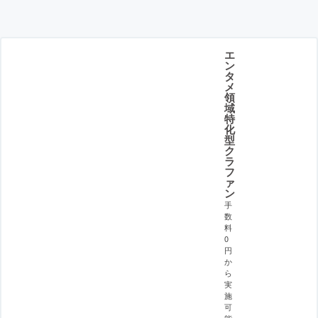
エ
ン
タ
メ
領
域
特
化
型
ク
ラ
フ
ァ
ン
手
数
料
0
円
か
ら
実
施
可
能