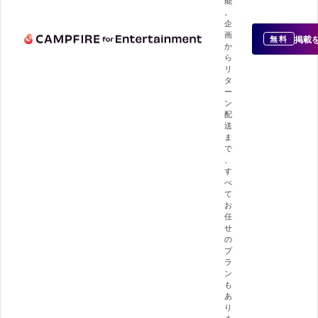
。
企
画
掲載
無料
か
ら
リ
タ
ー
ン
配
送
ま
で
、
す
べ
て
お
任
せ
の
プ
ラ
ン
も
あ
り
ま