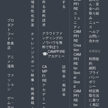
域
作
す
PFI
ん・安
活
る
る
RE
全への
性
資
コ
取り組
化
料
ミュ
み
プロ
音
請
ニ
ニュー
ダク
楽
求
ティ
ス
ト
CAM
ヘルプ
クラウドファ
フー
チ
PFI
お問い
ンディングの
ド・
ャ
RE
合わせ
ノウハウを無
飲食
レ
Crea
料で学ぼう
店
ン
tion
各種規定
CAMPFIRE
ジ
CAM
アカデミー
アニ
ス
利用規
PFI
メ・
ポ
約
RE
漫画
ー
CA
説
細則
for
ツ
MP
明
プライ
Soci
ファ
映
FI
会
バシー
al
ッ
像
RE
・
ポリ
Goo
ショ
・
ア
相
シー
d
ン
映
カ
談
特定商
CAM
画
デ
会
取引法
PFI
ゲー
書
ミ
に基づ
RE
ム・
籍
ー
く表記
for
サー
・
と