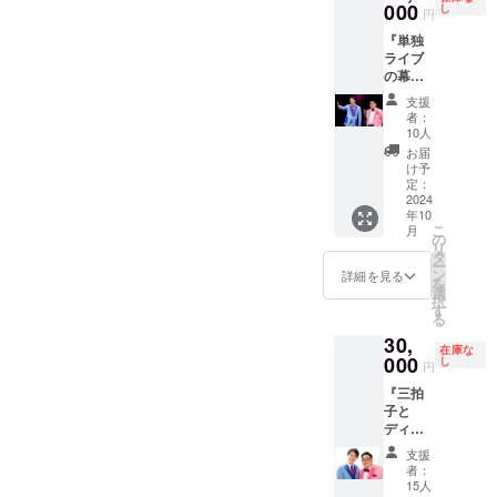
前列チ
000
当より
し
円
ケッ
させて
『単独
ト。単
いただ
ライブ
独終了
きま
の幕間
後楽屋
す。
で「三
にて三
支援
拍子漫
拍子と
者：
才風15
スリー
10人
秒CM」
ショッ
お届
映像を
ト撮影
け予
流しま
会（お
定：
す』 ご
2024
客様の
年10
要望に
スマ
こ
月
応じ
ホ）、
の
リ
た、宣
エンド
タ
ー
伝や告
ロール
ン
詳細を見る
を
知した
に名前
選
択
い事で
（ご要
す
る
作りま
望
30,
す。
で）、
在庫な
【注
000
配信
し
円
意】個
アーカ
『三拍
人のみ
イブ視
子と
でお願
聴券、
ディ
いしま
サイン
ナー参
す。 ・
入りポ
支援
加権』
自分の
スター
者：
虎ノ門
活動を
（当日
15人