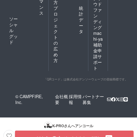
マ
方
ウド
ン
プ
統
ファ
ス
ロ
計
ン
ソー
ジ
デ
ディ
シャ
ェ
ー
ング
ル
ク
タ
mac
グッ
ト
hi-ya
ド
の
補助
広
金申
め
請サ
方
ポー
ト
「QRコード」は株式会社デンソーウェーブの登録商標です。
© CAMPFIRE,
会社概
採用情
パートナー
Inc.
要
報
募集
K-PRO
さんへアンコール