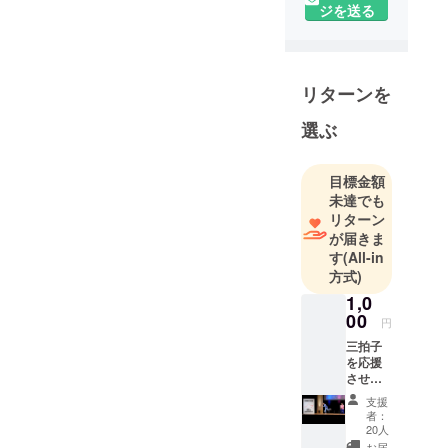
ジを送る
リターンを
選ぶ
目標金額
未達でも
リターン
が届きま
す
(All-in
方式)
1,0
00
円
三拍子
を応援
させ
て！！
支援
三拍子
者：
から
20人
メール
お届