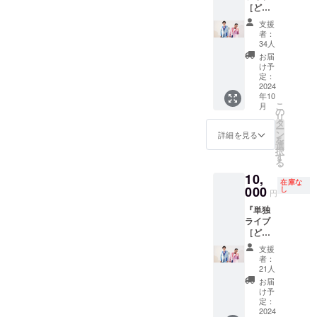
［ど迫
と、サ
メール
きま
力席］
イン入
でご連
す。
支援
チケッ
りフラ
絡を担
者：
ト』 三
イヤー
当より
34人
拍子単
付き。
させて
お届
独ライ
※チケッ
いただ
け予
ブ「こ
トお渡
定：
きま
れでも
2024
し方法
す。
年10
か！！
など、
こ
月
！」当
メール
の
リ
日のど
でご連
タ
ー
迫力席
絡を担
ン
詳細を見る
を
チケッ
当より
選
択
ト（2〜
させて
す
る
4列目ま
いただ
10,
での中
きま
在庫な
心の
000
す。
し
円
席） サ
『単独
イン入
ライブ
りフラ
［ど迫
イヤー
力席］
を当日
支援
両サイ
お渡し
者：
ドチ
しま
21人
ケッ
す。 ※
お届
ト』 三
チケッ
け予
拍子単
トお渡
定：
独ライ
2024
し方法