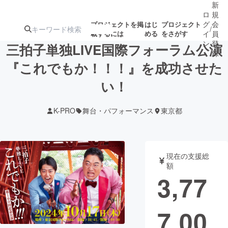
新
ロ
規
グ
会
プロジェクトを掲
はじ
プロジェクト
/
載するには
める
をさがす
イ
員
ン
登
三拍子単独LIVE国際フォーラム公演
録
『これでもか！！！』を成功させた
い！
人気のプロ
注目のリ
注目の新着プロ
募集終了が近いプ
もうすぐ公開
ジェクト
ターン
ジェクト
ロジェクト
されます
K-PRO
舞台・パフォーマンス
東京都
アート・写真
音楽
現在の支援総
テクノロジー・ガジェット
ゲーム・サ
額
3,77
映像・映画
書籍・雑誌
7,00
ビジネス・起業
チャレンジ