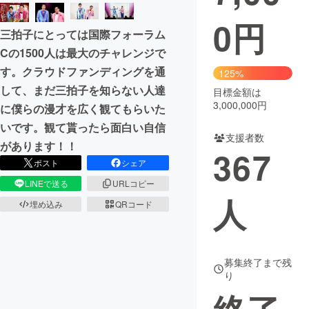
0
円
まちづくり・地域活性化
三拍子にとっては国際フォーラム
Cの1500人は最大のチャレンジで
CAMPFIRE for Social Good
CAMPFIRE Creation
す。クラウドファンディングを通
125%
CAMPFIREふるさと納税
machi-ya
コミュニティ
して、まだ三拍子を知らない人達
目標金額は
3,000,000円
に僕らの漫才を広く観てもらいた
いです。観て貰ったら面白い自信
支援者数
があります！！
367
ポスト
シェア
LINEで送る
URLコピー
人
埋め込み
QRコード
募集終了まで残
り