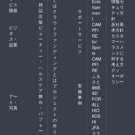
情報セ
Ente
ビス
雑
は
キュリ
rtain
開発
誌
ク
サ
ティ方
men
出
ラ
ポ
針
t
版
ウ
ー
反社基
CAM
ビジ
ビ
ド
ト
本方針
PFI
ネ
ュ
フ
サ
カスタ
RE
ス・
ー
ァ
ー
マーハ
for
起業
テ
ン
ビ
ラスメ
Spor
ィ
デ
ス
ントに
ts
ー
ィ
対する
CAM
・
ン
考え方
PFI
ヘ
グ
クッ
RE
ル
と
キーポ
ふる
ス
は
リシー
さと
ケ
プ
実
納税
ア
ロ
施
AD
アー
舞
ジ
事
FOR
ト・
台
ェ
例
ALL
写真
・
ク
HIO
パ
ト
KOS
フ
の
HI
ォ
作
JFA
ー
り
クラ