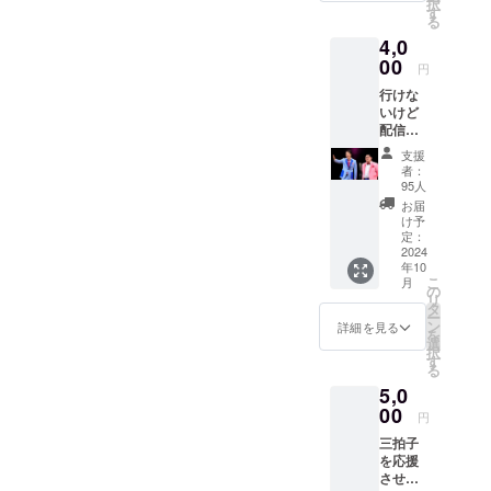
択
お渡し
す
る
方法な
4,0
ど、
メール
00
円
でご連
行けな
絡を担
いけど
当より
配信み
させて
るよ！
いただ
支援
アーカ
きま
者：
イブ
す。
95人
URL＋
お届
三拍子
け予
からの
定：
お礼
2024
年10
メッ
こ
月
セージ
の
リ
をメー
タ
ー
ルにて
ン
詳細を見る
を
致しま
選
択
す。 ※
す
る
配信チ
5,0
ケット
お渡し
00
円
方法な
三拍子
ど、
を応援
メール
させ
でご連