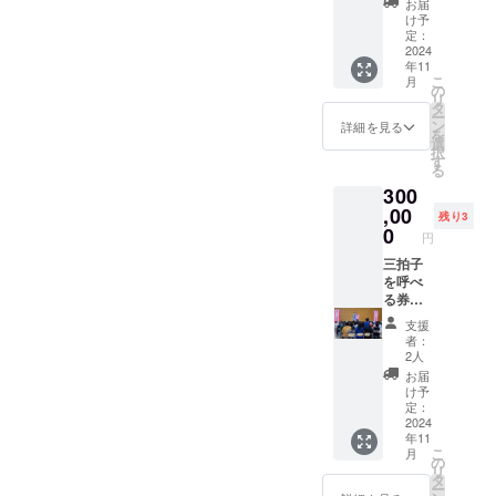
お届
を送り
約
け予
ます。
32000
定：
（二次
人の三
2024
年11
使用禁
拍子の
こ
月
止致し
YouTub
の
リ
ま
eに出演
タ
ー
す。）
出来ま
ン
詳細を見る
を
※動画の
す。 ご
選
択
お渡し
自身考
す
る
方法な
案の企
300
ど、
画を持
メール
ち込ん
,00
残り3
でご連
で貰っ
0
円
絡を担
て撮影
当より
しても
三拍子
させて
よいで
を呼べ
いただ
すし、
る券。
きま
生配信
三拍子
支援
す。
のゲス
をイベ
者：
トとし
ントに
2人
て出演
呼べま
お届
して
す。 懇
け予
貰って
親会、
定：
も良い
誕生日
2024
年11
です。
会、
こ
月
出演は
YouTub
の
リ
しなく
e、サプ
タ
ー
ても企
ライ