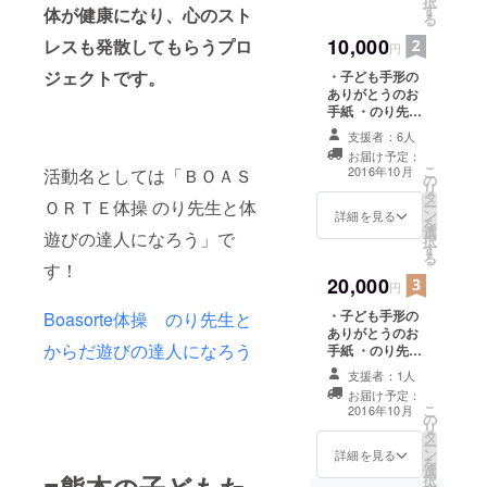
択
す
体が健康になり、心のスト
主に３つの
る
事業を行っ
10,000
レスも発散してもらうプロ
円
ておりま
ジェクトです。
・子ども手形の
ありがとうのお
手紙 ・のり先生
限定 熊本復興
支援者：6人
シール ・のり先
お届け予定：
生限定 熊本復興
こ
2016年10月
活動名としては「ＢＯＡＳ
の
タオル
リ
タ
ＯＲＴＥ体操 のり先生と体
ー
ン
詳細を見る
を
選
遊びの達人になろう」で
択
す
る
す！
20,000
円
・子ども手形の
Boasorte体操 のり先生と
ありがとうのお
からだ遊びの達人になろう
手紙 ・のり先生
限定 熊本復興
支援者：1人
シール ・のり先
お届け予定：
生限定 熊本復興
こ
2016年10月
の
タオル ・のり先
リ
タ
生限定 Ｔシャツ
ー
ン
詳細を見る
を
選
択