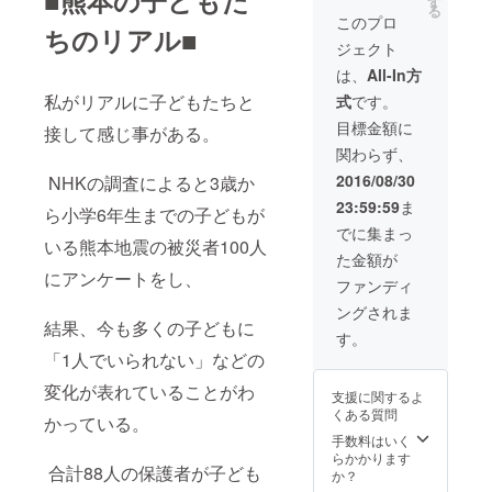
■熊本の子どもた
す
る
このプロ
ちのリアル■
ジェクト
は、
All-In方
私がリアルに子どもたちと
式
です。
目標金額に
接して感じ事がある。
関わらず、
2016/08/30
NHKの調査によると3歳か
23:59:59
ま
ら小学6年生までの子どもが
でに集まっ
いる熊本地震の被災者100人
た金額が
にアンケートをし、
ファンディ
ングされま
結果、今も多くの子どもに
す。
「1人でいられない」などの
変化が表れていることがわ
支援に関するよ
くある質問
かっている。
手数料はいく
らかかります
合計88人の保護者が子ども
か？