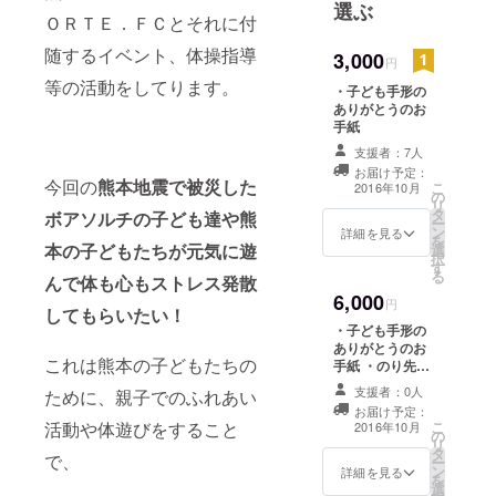
選ぶ
ＯＲＴＥ．ＦＣとそれに付
中西済仁
随するイベント、体操指導
3,000
円
（のり先
等の活動をしてります。
・子ども手形の
生）
ありがとうのお
https://www.f
手紙
acebook.co
支援者：7人
m/tadanori.n
お届け予定：
今回の
熊本地震で被災した
こ
2016年10月
akanishi
の
リ
タ
ボアソルチの子ども達や熊
保育士、幼
ー
ン
詳細を見る
を
稚園教諭を
本の子どもたちが元気に遊
選
択
経て現在
す
る
んで体も心もストレス発散
は、
6,000
円
してもらいたい！
・サッカー
・子ども手形の
クラブ、ス
ありがとうのお
これは熊本の子どもたちの
クール運営
手紙 ・のり先生
限定 熊本復興
・個別の体
支援者：0人
ために、親子でのふれあい
シール
お届け予定：
操家庭教師
こ
活動や体遊びをすること
2016年10月
の
・各種イベ
リ
タ
で、
ントでのス
ー
ン
詳細を見る
を
ポーツ教室
選