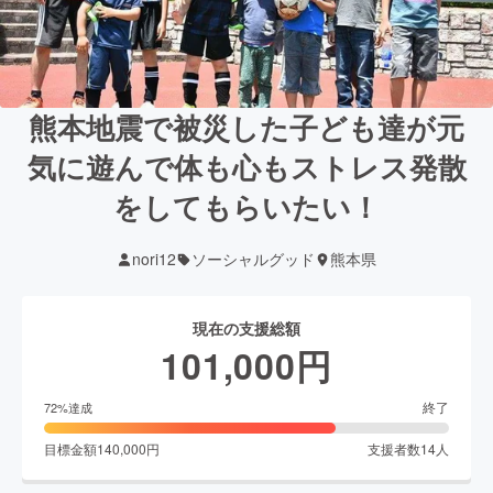
熊本地震で被災した子ども達が元
気に遊んで体も心もストレス発散
をしてもらいたい！
nori12
ソーシャルグッド
熊本県
現在の支援総額
101,000
円
終了
72
%達成
目標金額
140,000
円
支援者数
14
人