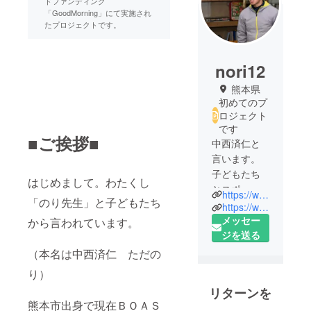
ドファンディング
「GoodMorning」にて実施され
たプロジェクトです。
nori12
熊本県
初めてのプ
ロジェクト
です
■ご挨拶■
中西済仁と
言います。
子どもたち
はじめまして。わたくし
とスポーツ
https://www.facebook.com/noritatujinn/
「のり先生」と子どもたち
などを通し
https://www.facebook.com/tadanori.nakanishi
て、心と体
メッセー
から言われています。
どちらとも
ジを送る
健康な子ど
（本名は中西済仁 ただの
もたちにな
り）
れるようケ
リターンを
アしてきま
熊本市出身で現在ＢＯＡＳ
す。