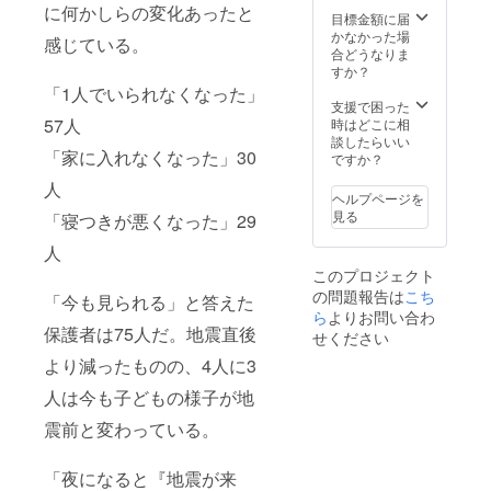
に何かしらの変化あったと
目標金額に届
かなかった場
感じている。
合どうなりま
すか？
「1人でいられなくなった」
支援で困った
57人
時はどこに相
談したらいい
「家に入れなくなった」30
ですか？
人
ヘルプページを
見る
「寝つきが悪くなった」29
人
このプロジェクト
の問題報告は
こち
「今も見られる」と答えた
ら
よりお問い合わ
保護者は75人だ。地震直後
せください
より減ったものの、4人に3
人は今も子どもの様子が地
震前と変わっている。
「夜になると『地震が来