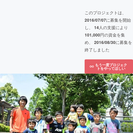
このプロジェクトは、
2016/07/07
に募集を開始
し、
14
人の支援により
101,000
円の資金を集
め、
2016/08/30
に募集を
終了しました
もう一度プロジェク
トをやってほしい