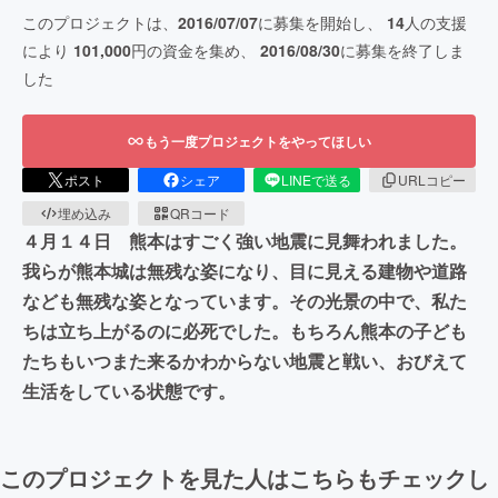
このプロジェクトは、
2016/07/07
に募集を開始し、
14
人の支援
により
101,000
円の資金を集め、
2016/08/30
に募集を終了しま
した
もう一度プロジェクトをやってほしい
ポスト
シェア
LINEで送る
URLコピー
埋め込み
QRコード
４月１４日 熊本はすごく強い地震に見舞われました。
我らが熊本城は無残な姿になり、目に見える建物や道路
なども無残な姿となっています。その光景の中で、私た
ちは立ち上がるのに必死でした。もちろん熊本の子ども
たちもいつまた来るかわからない地震と戦い、おびえて
生活をしている状態です。
このプロジェクトを見た人はこちらもチェックし