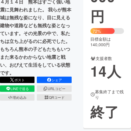
４月１４日 熊本はすごく強い地
円
震に見舞われました。 我らが熊本
まちづくり・地域活性化
城は無残な姿になり、目に見える
建物や道路なども無残な姿となっ
CAMPFIRE for Social Good
CAMPFIRE Creation
72%
ています。その光景の中で、私た
CAMPFIREふるさと納税
machi-ya
コミュニティ
目標金額は
ちは立ち上がるのに必死でした。
140,000円
もちろん熊本の子どもたちもいつ
また来るかわからない地震と戦
支援者数
14
人
い、おびえて生活をしている状態
です。
ポスト
シェア
LINEで送る
URLコピー
募集終了まで残
り
埋め込み
QRコード
終了