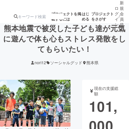
新
ロ
規
グ
会
プロジェクトを掲
はじ
プロジェクト
/
載するには
める
をさがす
イ
員
ン
登
熊本地震で被災した子ども達が元気
録
に遊んで体も心もストレス発散をし
てもらいたい！
人気のプロ
注目のリ
注目の新着プロ
募集終了が近いプ
もうすぐ公開
ジェクト
ターン
ジェクト
ロジェクト
されます
nori12
ソーシャルグッド
熊本県
アート・写真
音楽
現在の支援総
テクノロジー・ガジェット
ゲーム・サ
額
101,
映像・映画
書籍・雑誌
000
ビジネス・起業
チャレンジ