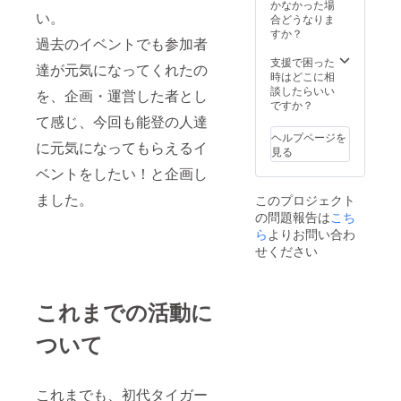
日、会
送付
かなかった場
い。
場にて
（サイ
合どうなりま
協力者
ズ展
すか？
過去のイベントでも参加者
として
開：S,
名前を
M, L,
支援で困った
達が元気になってくれたの
読み上
XL カ
時はどこに相
げさせ
ラー：
談したらいい
を、企画・運営した者とし
て頂き
黒） ・
ですか？
ます。
サイン
て感じ、今回も能登の人達
※注意事
ボール
ヘルプページを
項：支
投げ体
に元気になってもらえるイ
見る
援時、
験 ※リ
ベントをしたい！と企画し
必ず備
ング上
考欄に
よりサ
ました。
このプロジェクト
読み上
イン
の問題報告は
げを希
ボール
こち
望され
投げに
ら
よりお問い合わ
るお名
参加出
せください
前をご
来ま
記入く
す。 ・
ださ
主催
い。
者 能
これまでの活動に
登を笑
顔に実
ついて
行委員
会から
のお礼
メール
これまでも、初代タイガー