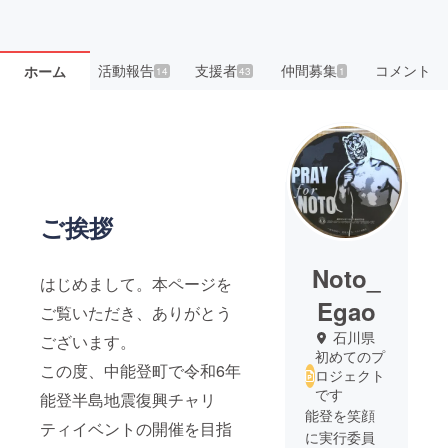
活動報告
支援者
仲間募集
コメント
ホーム
14
43
1
ご挨拶
Noto_
はじめまして。本ページを
Egao
ご覧いただき、ありがとう
石川県
ございます。
初めてのプ
この度、中能登町で令和6年
ロジェクト
です
能登半島地震復興チャリ
能登を笑顔
ティイベントの開催を目指
に実行委員