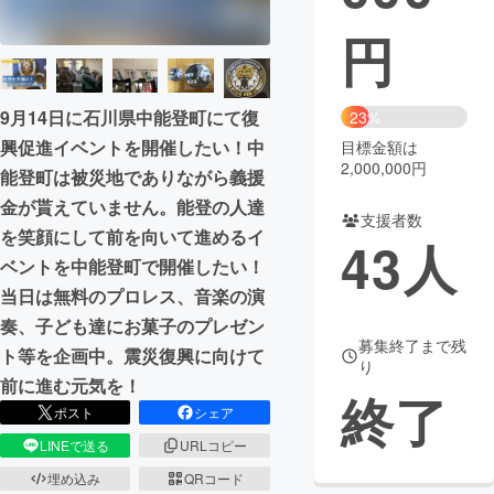
円
まちづくり・地域活性化
CAMPFIRE for Social Good
CAMPFIRE Creation
9月14日に石川県中能登町にて復
23%
CAMPFIREふるさと納税
machi-ya
コミュニティ
興促進イベントを開催したい！中
目標金額は
2,000,000円
能登町は被災地でありながら義援
金が貰えていません。能登の人達
支援者数
を笑顔にして前を向いて進めるイ
43
人
ベントを中能登町で開催したい！
当日は無料のプロレス、音楽の演
奏、子ども達にお菓子のプレゼン
募集終了まで残
ト等を企画中。震災復興に向けて
り
前に進む元気を！
終了
ポスト
シェア
LINEで送る
URLコピー
埋め込み
QRコード