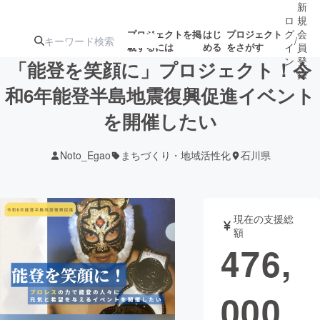
新
ロ
規
グ
会
プロジェクトを掲
はじ
プロジェクト
/
載するには
める
をさがす
イ
員
ン
登
「能登を笑顔に」プロジェクト！令
録
和6年能登半島地震復興促進イベント
を開催したい
人気のプロ
注目のリ
注目の新着プロ
募集終了が近いプ
もうすぐ公開
ジェクト
ターン
ジェクト
ロジェクト
されます
Noto_Egao
まちづくり・地域活性化
石川県
アート・写真
音楽
現在の支援総
テクノロジー・ガジェット
ゲーム・サ
額
476,
映像・映画
書籍・雑誌
000
ビジネス・起業
チャレンジ