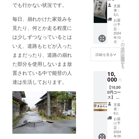
顔に実
真集 ・
でも行かない状況です。
の報告
支援
行委員
イベン
レポー
者：
会から
ト当日
ト送付
3人
毎日、崩れかけた家並みを
のお礼
の報告
（PDF
お届
のメー
レポー
形式）
け予
見たり、何とか走る程度に
ル送付
ト送付
定：
イベン
2024
（PDF
は少しずつなっているとは
年10
ト当日
形式）
こ
月
のレ
の
いえ、道路もヒビが入った
リ
ポート
タ
ー
送付
ン
ままだったり、道路の崩れ
詳細を見る
を
(PDF形
選
択
式)
た部分を使用しないまま放
す
る
2024年
置されている中で能登の人
10,
産 能
登産
000
円
達は生活しております。
棚田
【10,00
米 こ
0円コー
しひか
ス】 ・
り2キロ
初代タ
お米は
支援
イガー
精米し
者：
マスク
ており
9人
後援
ます。
お届
会 異
冷暗所
け予
体同心
で保
定：
スポー
2024
存。 賞
年09
ツタオ
味期限