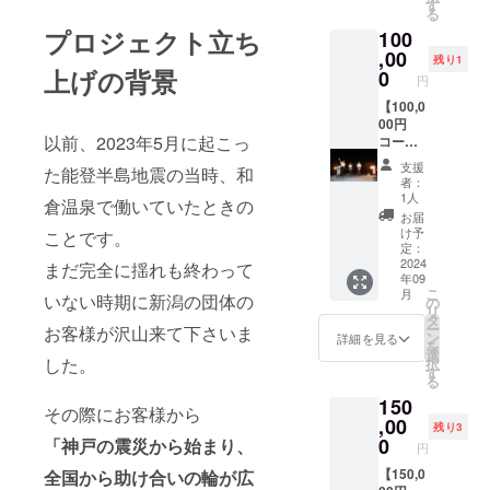
年 能
（サイ
す
登を笑
る
登産新
ズ展
顔に実
プロジェクト立ち
100
米コシ
開：S,
行委員
ヒカリ
,00
M, L,
会から
残り1
30キロ
上げの背景
XL カ
0
のお礼
円
の玄米
ラー：
メール
をお届
【100,0
黒） ・
送付 ・
け。玄
00円
主催
イベン
以前、2023年5月に起こっ
米なら
コー
者 能
ト当日
冷暗
ス】 ・
登を笑
のデジ
支援
た能登半島地震の当時、和
所、冷
プロレ
顔に実
タル写
者：
蔵庫等
スの試
行委員
真集 ・
1人
倉温泉で働いていたときの
の保存
合１試
会から
イベン
お届
なら1年
合のリ
のお礼
ト当日
け予
ことです。
以上も
ングア
メール
定：
の報告
賞味可
ナウン
2024
送付 ・
まだ完全に揺れも終わって
レポー
年09
能。精
サー体
イベン
ト送付
こ
月
米希望
験 ・リ
いない時期に新潟の団体の
ト当日
の
（PDF
リ
の場合
ング上
のデジ
タ
形式）
ー
お客様が沢山来て下さいま
は、ご
にて選
タル写
ン
当日、
詳細を見る
を
相談下
手達と
真集 ・
選
会場に
した。
択
さい。
写真撮
イベン
す
て協力
る
お米に
影 ・イ
ト当日
者とし
150
関して
ベント
の報告
て名前
その際にお客様から
は冷暗
終了
,00
レポー
を読み
残り3
所で保
後、当
ト送付
0
上げさ
「神戸の震災から始まり、
円
存。直
日参加
（PDF
せて頂
射日
する出
【150,0
全国から助け合いの輪が広
形式）
きま