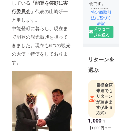
している
「能登を笑顔に実
会です。
令和6年能登
行委員会」
代表の山崎研一
特定商取引
半島地震
法に基づく
と申します。
は、能登に
表記
中能登町に暮らし、現在ま
メッセー
多くの傷跡
ジを送る
を残し、能
で能登の観光振興を担って
登の人々は
きました。現在も6つの観光
今現在も不
の大使・特使をしておりま
安を抱えな
リターンを
がら過ごし
す。
ています。
選ぶ
私たち自身
も被災し、
目標金額
そんな能登
未達でも
の人々の姿
リターン
を間近で見
が届きま
てきまし
す
(All-in
方式)
た。
「私たちに
1,000
円
もできるこ
【1,000円コー