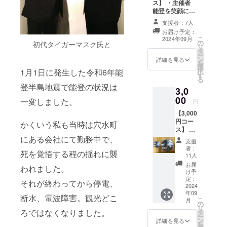
とを」とい
ス】 ・主催者
能登を笑顔に実
う想いで、
行委員会からの
支援者：7人
能登の人々
お礼メール送付
お届け予定：
に元気を与
・イベント当日
こ
2024年09月
の
の報告レポート
初代タイガーマスク氏と
えたい、笑
リ
タ
送付（PDF形
ー
顔を届ける
ン
式）
詳細を見る
を
選
イベントを
択
1月1日に発生した令和6年能
す
る
開催した
登半島地震で能登の状況は
3,0
い、と立ち
00
一変しました。
円
上がりまし
た。
【3,000
円コー
かくいう私も当時は穴水町
ぜひあたた
ス】 ・
かい応援を
PRAY
にある会社にて勤務中で、
支援
for
よろしくお
者：
死を覚悟する程の揺れに襲
NOTO
11人
願いいたし
ステッ
お届
われました。
ます。
カー・
け予
バッチ
定：
それが終わってから停電、
セット
2024
年09
送付 ※
断水、電波障害。観光どこ
こ
月
こちら
の
リ
のコー
ろではなくなりました。
タ
ー
スをお
ン
詳細を見る
を
申込み