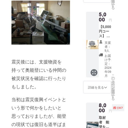
選
択
頂けた
す
る
ら、当
5,0
日会場
に参加
00
円
してい
【5,000
る子ど
円コー
も達へ
ス】 ・
もバッ
初代タ
チをプ
支援
イガー
レゼン
者：
マスク
トしま
9人
後援
す。 ・
お届
会 タ
主催
け予
震災後には、支援物資を
オルを
者 能
定：
送付 ・
2024
登を笑
持って奥能登にいる仲間の
年09
主催
顔に実
こ
月
者 能
行委員
被災状況を確認に行ったり
の
リ
登を笑
会から
タ
ー
もしました。
顔に実
のお礼
ン
詳細を見る
を
行委員
メール
選
択
会から
送付 ・
す
る
当初は震災復興イベントと
のお礼
イベン
8,0
メール
ト当日
いう形で何かをしたいと
残り97
送付 ・
00
のデジ
円
イベン
タル写
思っておりましたが、能登
取材
ト当日
真集 ・
者 能
のデジ
イベン
の現状では復旧も道半ばま
登を笑
タル写
ト当日