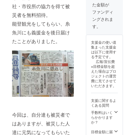
タオル
する出
た金額が
に入れ
演者達
社・市役所の協力を得て被
ます。
と夕食
ファンディ
災者を無料招待。
・初代
会
ングされま
タイ
（BBQ
能登観光をしてもらい、糸
ガーマ
を予
す。
スク後
定）に
魚川にも義援金を後日届け
援会
参加 ・
異体同
初代タ
たことがありました。
支援金の使い道
心Ｔ
イガー
集まった支援金
シャツ
マスク
は以下に使用す
送付
後援
る予定です。
（サイ
会 異
広報/宣伝費
ズ展
体同心
※目標金額を超
開：S,
スポー
えた場合はプロ
M, L,
ツタオ
ジェクトの運営
XL カ
ル又
費に充てさせて
ラー：
は、マ
いただきます。
黒） ・
フラー
主催
タオル
者 能
・初代
支援に関するよ
登を笑
タイ
くある質問
顔に実
ガーマ
行委員
スク後
手数料はいく
今回は、自分達も被災者で
会から
援会
らかかります
のお礼
異体同
か？
はありますが、被災した人
メール
心Ｔ
送付 当
シャツ
達に元気になってもらいた
目標金額に届