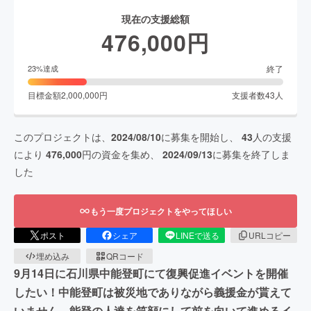
現在の支援総額
476,000
円
終了
23
%達成
目標金額
2,000,000
円
支援者数
43
人
このプロジェクトは、
2024/08/10
に募集を開始し、
43
人の支援
により
476,000
円の資金を集め、
2024/09/13
に募集を終了しま
した
もう一度プロジェクトをやってほしい
ポスト
シェア
LINEで送る
URLコピー
埋め込み
QRコード
9月14日に石川県中能登町にて復興促進イベントを開催
したい！中能登町は被災地でありながら義援金が貰えて
いません。能登の人達を笑顔にして前を向いて進めるイ