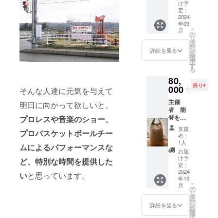
リング
メッ
け予
上にて
セージ
定：
選手に
2024
・初代
年09
プレゼ
タイ
こ
月
ント贈
ガーマ
の
リ
呈&選手
スク後
タ
ー
達と写
援会
ン
詳細を見る
を
真撮影
【サイ
選
択
・イベ
ン入
す
る
ント終
り】異
80,
了後、
体同心
残り4
当日参
000
スポー
そんな人達に元気を与えて
円
加する
ツタオ
主催
出演者
ル又
明日に向かって欲しいと、
者 能
達と夕
は、マ
登を笑
プロレスや音楽のショー、
食会
フラー
顔に実
（BBQ
タオル
支援
プロバスケットボールチー
行委員
を予
※当日参
者：
会から
定）に
加する
1人
ムによるパフォーマンスな
のお礼
参加 ・
プロレ
お届
のメー
初代タ
ス選手
け予
ど、特別な時間を提供した
ル送付
イガー
定：
のサイ
イベン
2024
マスク
ンをタ
い
と思っています。
年10
ト当日
後援
オルに
こ
月
の報告
会 異
の
入れま
リ
メール
体同心
タ
す。 ・
ー
送付
Ｔシャ
ン
主催
詳細を見る
を
2024
ツ送付
選
者 能
択