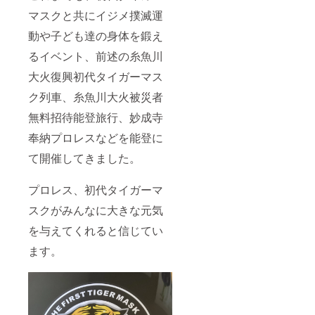
送付 当
日、会
マスクと共にイジメ撲滅運
場にて
動や子ども達の身体を鍛え
協力者
として
るイベント、前述の糸魚川
名前を
読み上
大火復興初代タイガーマス
げさせ
て頂き
ク列車、糸魚川大火被災者
ます。
※注意事
無料招待能登旅行、妙成寺
項：支
奉納プロレスなどを能登に
援時、
必ず備
て開催してきました。
考欄に
読み上
げを希
プロレス、初代タイガーマ
望され
るお名
スクがみんなに大きな元気
前をご
記入く
を与えてくれると信じてい
ださ
い。
ます。