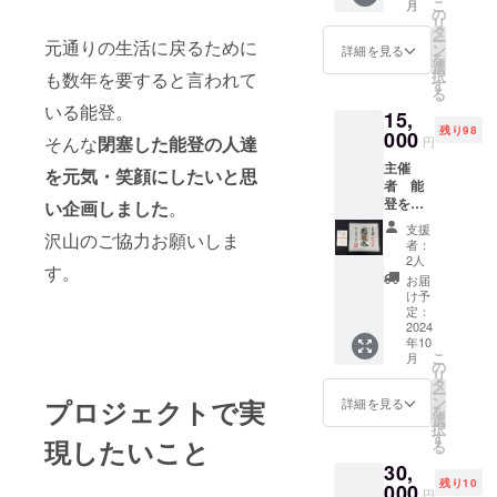
こ
月
ル又
は1年と
の
リ
は、マ
なりま
タ
ー
元通りの生活に戻るために
フラー
す。
ン
詳細を見る
を
タオル
選
択
も数年を要すると言われて
・参加
す
る
選手よ
いる能登。
15,
りビデ
残り98
オメッ
000
そんな
閉塞した能登の人達
円
セージ
主催
・主催
を元気・笑顔にしたいと思
者 能
者 能
登を笑
い企画しました
。
登を笑
顔に実
顔に実
支援
沢山のご協力お願いしま
行委員
行委員
者：
会から
会から
2人
す。
のお礼
のお礼
お届
のメー
メール
け予
ル送付
送付 ・
定：
イベン
2024
イベン
年10
ト当日
ト当日
こ
月
の報告
のデジ
の
リ
レポー
タル写
タ
ー
ト送付
真集 ・
ン
プロジェクトで実
詳細を見る
を
總持寺
イベン
選
択
祖院
ト当日
す
現したいこと
る
開創700
の報告
30,
年記念
レポー
残り10
非売品
000
ト送付
円