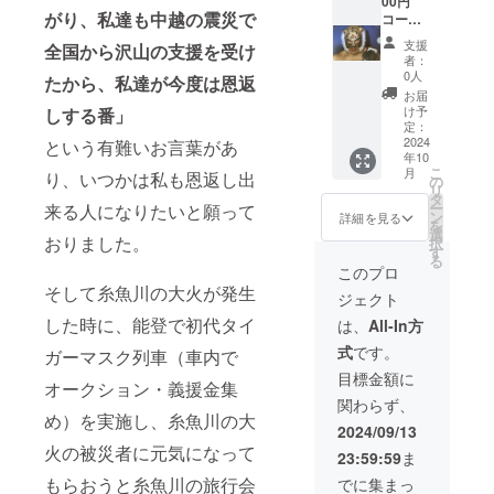
光、高
演者達
00円
当日、
す。 ※
がり、私達も中越の震災で
音は避
と夕食
コー
会場に
注意事
けて下
会
ス】 ・
て協力
項：支
支援
全国から沢山の支援を受け
さい。
（BBQ
初代タ
者とし
援時、
者：
精米か
を予
イガー
て名前
必ず備
0人
たから、私達が今度は恩返
ら時間
定）に
マスク
を読み
考欄に
お届
が経過
参加 ・
の直筆
上げさ
読み上
け予
しする番」
すると
初代タ
サイン
せて頂
定：
げを希
風味が
イガー
入りYN
2024
きま
という有難いお言葉があ
望され
年10
落ちま
マスク
製マス
す。 ※
るお名
こ
月
り、いつかは私も恩返し出
すので
後援
ク（マ
注意事
の
前をご
リ
お早め
会
スター
項：支
タ
記入く
ー
来る人になりたいと願って
にお召
【サイ
グレー
援時、
ン
ださ
詳細を見る
を
し上が
ン入
ドエ
必ず備
選
い。
おりました。
択
り下さ
り】異
ディ
考欄に
す
る
い。
体同心
ショ
読み上
このプロ
スポー
ン） ・
げを希
そして糸魚川の大火が発生
ジェクト
ツタオ
サイン
望され
ル又
を書い
るお名
した時に、能登で初代タイ
は、
All-In方
は、マ
て頂い
前をご
式
です。
フラー
ている
ガーマスク列車（車内で
記入く
タオル
模様の
ださ
目標金額に
オークション・義援金集
※当日参
動画を
い。
関わらず、
加する
送付 ・
め）を実施し、糸魚川の大
プロレ
イベン
2024/09/13
ス選手
ト終了
火の被災者に元気になって
23:59:59
ま
達のサ
後、当
インを
日参加
もらおうと糸魚川の旅行会
でに集まっ