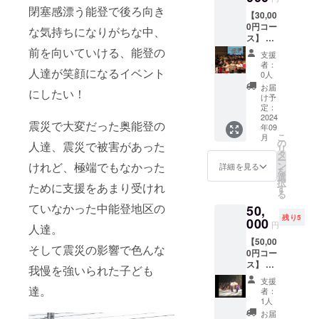
手拭い
（PDF
閉塞感漂う能登で後ろ向き
【30,00
形式）
0円コー
な気持ちになりがちな中、
ス】 ・
（当日
前を向いていける、能登の
支援
お越し
者：
人達が笑顔になるイベント
が可能
0人
な場
お届
にしたい！
合）サ
け予
イン
定：
ボール
2024
震災で大変だった奥能登の
年09
投げ体
こ
月
験 ※リ
の
人達、震災で被害があった
リ
ング上
タ
ー
よりサ
けれど、極端でもなかった
ン
詳細を見る
を
イン
選
択
ために支援をあまり受けれ
ボール
す
る
投げに
ていなかった中能登地区の
50,
参加出
残り5
来ま
000
円
人達。
す。 ・
【50,00
（現地
そして震災の影響で色んな
0円コー
に来ら
ス】 ・
れない
我慢を強いられた子ども
当日来
場合）
支援
訪が可
参加選
達。
者：
能であ
手より
1人
れば、
ビデオ
お届