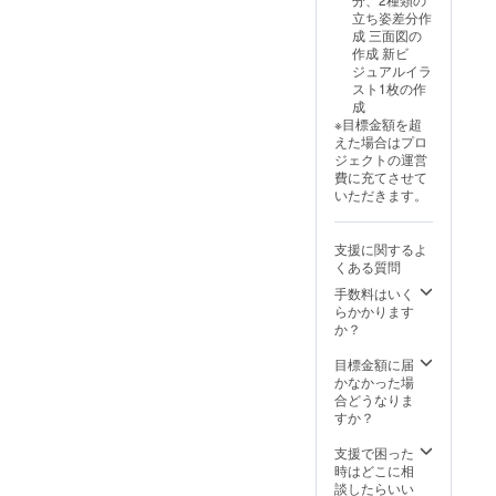
に掲載
してい
場合掲
記入忘
立ち姿差分作
してい
る動画
載出来
れが
成 三面図の
る動画
をご確
ない可
あった
作成 新ビ
をご確
認くだ
能性が
場合実
ジュアルイラ
認くだ
さい ❏
ありま
施出来
スト1枚の作
さい ❏
オリジ
す ❏お
ない可
成
おはよ
ナルア
礼カー
能性が
※目標金額を超
う or お
クリル
ド＋購
ありま
えた場合はプロ
やすみ
キーホ
入/コー
す ❏オ
ジェクトの運営
ボイス
ルダー
ス順に
リジナ
費に充てさせて
(個人名
2種類 ※
手書き
ルアク
いただきます。
あり)の
サイズ
でNo.を
リルス
提供 ※
は、片
記載し
タンド
おはよ
面印刷
提供 ※
1種類 ※
支援に関するよ
うボイ
（50m
カード
サイズ
くある質問
スとお
m×75m
サイズ
は、片
やすみ
m）と
は、約
面印刷
手数料はいく
ボイス
なりま
8.3mm
（120m
らかかります
のどち
す ※詳
×約
m×150
か？
らが希
細は
5.2mm
mm）
望か、
トップ
、厚み
となり
目標金額に届
そして
に掲載
約
ます ※
かなかった場
読み上
してい
0.76m
詳細は
合どうなりま
げてほ
る動画
mです ※
トップ
すか？
しい名
をご確
準備出
に掲載
前を備
認くだ
来次第
してい
支援で困った
考欄に
さい ❏
順次郵
る動画
時はどこに相
記入お
おはよ
送とな
をご確
談したらいい