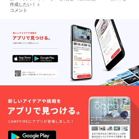
あった
しの音
をご確
作成したい！
>
場合実
声にな
認くだ
コメント
施出来
る可能
さい ❏
ない可
性があ
おはよ
能性が
ります
うorお
ありま
❏Live
やすみ
す ❏オ
配信の
ボイス
リジナ
内容決
(個人名
ルアク
定権(出
あり)の
リルス
来れば1
提供 ※
タンド
枠 12時
おはよ
1種類 ※
間完結)
うボイ
サイズ
※配信内
スとお
は、片
容につ
やすみ
面印刷
いて備
ボイス
（120m
考欄に
のどち
m×150
記入お
らが希
mm）
願いし
望か、
となり
ます、
そして
ます ※
記入忘
読み上
詳細は
れが
げてほ
トップ
あった
しい名
に掲載
場合実
前を備
してい
施出来
考欄に
る動画
ない可
記入お
をご確
能性が
願いし
認くだ
ありま
ます、
さい
す ❏オ
記入忘