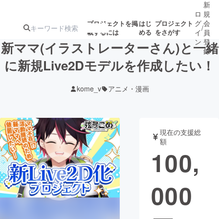
新
ロ
規
グ
会
プロジェクトを掲
はじ
プロジェクト
/
載するには
める
をさがす
イ
員
ン
登
新ママ(イラストレーターさん)と一緒
録
に新規Live2Dモデルを作成したい！
人気のプロ
注目のリ
注目の新着プロ
募集終了が近いプ
もうすぐ公開
kome_v
アニメ・漫画
ジェクト
ターン
ジェクト
ロジェクト
されます
アート・写真
音楽
現在の支援総
額
100,
テクノロジー・ガジェット
ゲーム・サ
000
映像・映画
書籍・雑誌
ビジネス・起業
チャレンジ