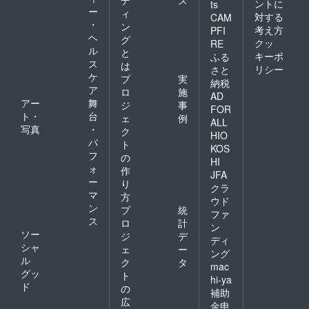
デ
ス
ントに
使って
ts
ー
ィ
くださ
対する
CAM
・
い！な
ン
考え方
PFI
んでも
ヘ
グ
クッ
RE
希望を
ル
と
キーポ
ふる
叶えま
ス
は
リシー
さと
す！ ※
ケ
プ
実
メール
納税
ア
ロ
施
にて内
AD
アー
舞
容の確
ジ
事
FOR
認をさ
ト・
台
ェ
例
ALL
せてい
写真
・
ク
HIO
ただき
パ
ト
ます
KOS
フ
の
HI
ォ
作
JFA
ー
り
クラ
マ
方
ウド
ン
プ
統
ファ
ス
ロ
計
ン
ソー
ジ
デ
ディ
シャ
ェ
ー
ング
ル
ク
タ
mac
グッ
ト
hi-ya
ド
の
補助
広
金申