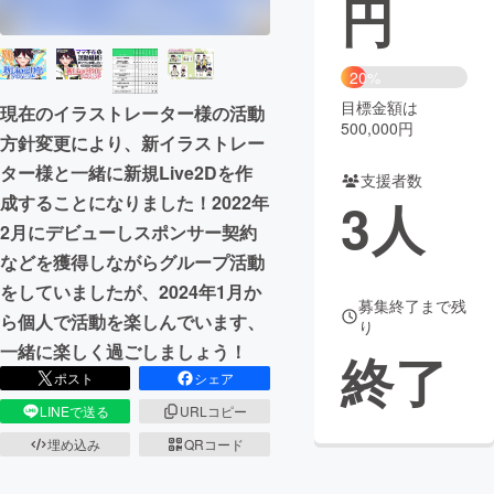
円
まちづくり・地域活性化
20%
目標金額は
CAMPFIRE for Social Good
CAMPFIRE Creation
現在のイラストレーター様の活動
500,000円
方針変更により、新イラストレー
CAMPFIREふるさと納税
machi-ya
コミュニティ
ター様と一緒に新規Live2Dを作
支援者数
成することになりました！2022年
3
人
2月にデビューしスポンサー契約
などを獲得しながらグループ活動
をしていましたが、2024年1月か
募集終了まで残
ら個人で活動を楽しんでいます️、
り
一緒に楽しく過ごしましょう！
終了
ポスト
シェア
LINEで送る
URLコピー
埋め込み
QRコード