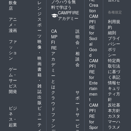
ノウハウを無
希望を
ない可
飲食
レ
Crea
叶えま
能性が
料で学ぼう
店
ン
tion
す！ ※
ありま
各種規定
CAMPFIRE
ジ
メール
す ❏オ
CAM
アカデミー
アニ
ス
にて内
リジナ
利用規
PFI
メ・
ポ
容の確
ルアク
約
RE
認をさ
リルス
漫画
ー
CA
説
細則
for
せてい
タンド
ツ
MP
明
プライ
Soci
ただき
1種類 ※
ファ
映
FI
会
バシー
ます
サイズ
al
ッ
像
RE
・
は、片
ポリ
Goo
ショ
・
面印刷
ア
相
シー
d
（120m
ン
映
カ
談
特定商
CAM
m×150
画
デ
会
取引法
PFI
mm）
ゲー
書
ミ
に基づ
RE
となり
ム・
籍
ー
ます ※
く表記
for
サー
・
と
詳細は
情報セ
Ente
ビス
雑
トップ
は
キュリ
rtain
に掲載
開発
誌
ク
サ
ティ方
men
してい
出
ラ
ポ
針
t
る動画
版
ウ
ー
をご確
反社基
CAM
ビジ
ビ
ド
ト
認くだ
本方針
PFI
ネ
ュ
さい ❏1
フ
サ
カスタ
RE
日弦弓
ス・
ー
ァ
ー
マーハ
for
こめを
起業
テ
ン
ビ
ラスメ
Spor
自由に
ィ