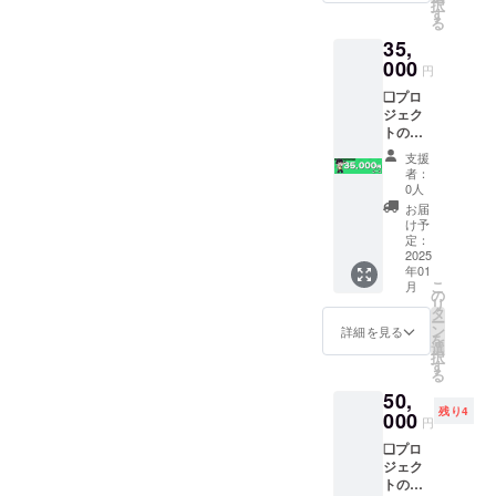
択
はLive
載出来
す
なる可
る
配信の
ない可
能性が
35,
アーカ
能性が
ありま
イブが
000
ありま
す
円
残って
す ❏お
❏プロ
いる限
礼カー
ジェク
りとな
ド＋購
トの進
ります
入/コー
捗報告
※読み上
ス順に
支援
❏お披
げてほ
手書き
者：
露目
しい名
でNo.を
0人
Live配
前を備
記載し
お届
信でク
考欄に
提供 ※
け予
レジッ
記入お
定：
カード
ト表記
2025
願いし
サイズ
年01
＆名前
ます、
は、約
こ
月
読み上
記入忘
の
8.3mm
リ
げの実
れが
タ
×約
ー
施 ※掲
あった
ン
5.2mm
詳細を見る
を
載期間
場合掲
選
、厚み
択
はLive
載出来
す
約
る
配信の
ない可
0.76m
50,
アーカ
能性が
mです ※
残り4
イブが
000
ありま
準備出
円
残って
す ❏お
来次第
❏プロ
いる限
礼カー
順次郵
ジェク
りとな
ド＋購
送とな
トの進
ります
入/コー
ります