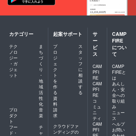
リジナ
れが
ルアク
あった
リルス
場合個
タンド
人名な
1種類 ※
しの音
サイズ
声にな
は、片
る可能
カテゴリー
起案サポート
サ
CAMP
面印刷
性があ
ー
FIRE
（120m
ります
m×150
❏Live
テク
ま
プ
ス
ビ
につい
mm）
配信の
ノロ
ち
ロ
タ
ス
て
となり
内容決
ジー
づ
ジ
ッ
ます ※
定権(出
・ガ
く
ェ
フ
詳細は
来れば1
CAM
CAMP
ジェ
り
ク
に
トップ
枠 12時
PFI
FIREと
に掲載
間完結)
ット
・
ト
相
RE
は
してい
※配信内
地
を
談
CAM
あんし
る動画
容につ
域
作
す
をご確
いて備
PFI
ん・安
活
る
る
認くだ
考欄に
RE
全への
性
資
さい ❏1
記入お
コ
取り組
日弦弓
願いし
化
料
ミュ
み
こめを
ます、
プロ
音
請
ニ
ニュー
自由に
記入忘
ダク
楽
求
ティ
ス
使って
れが
ト
くださ
あった
CAM
ヘルプ
クラウドファ
フー
チ
い！な
場合実
PFI
お問い
ンディングの
ド・
ャ
んでも
施出来
RE
合わせ