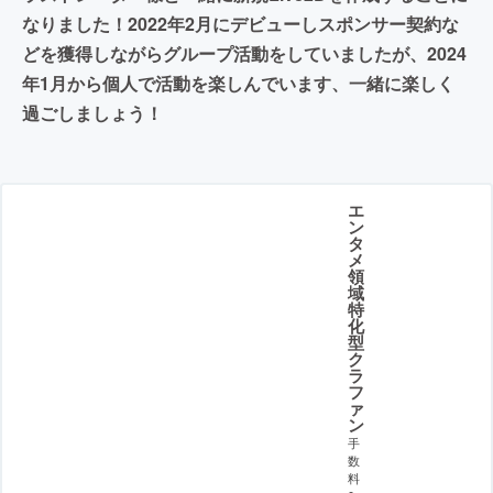
なりました！2022年2月にデビューしスポンサー契約な
どを獲得しながらグループ活動をしていましたが、2024
年1月から個人で活動を楽しんでいます️、一緒に楽しく
過ごしましょう！
エ
ン
タ
メ
領
域
特
化
型
ク
ラ
フ
ァ
ン
手
数
料