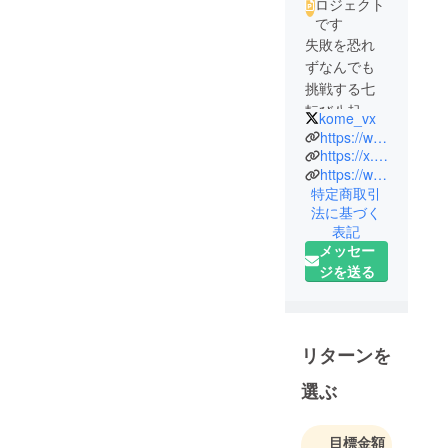
ロジェクト
です
失敗を恐れ
ずなんでも
挑戦する七
転び八起き
kome_vx
系VTuberの
https://www.youtube.com/@kome_v
弦弓こめ(つ
https://x.com/kome_vx
https://www.tiktok.com/@kome_v1210
るゆみ こめ)
特定商取引
です！初め
法に基づく
てプロジェ
表記
クトを立ち
メッセー
上げまし
ジを送る
た！
ぜひ応援お
リターンを
選ぶ
目標金額