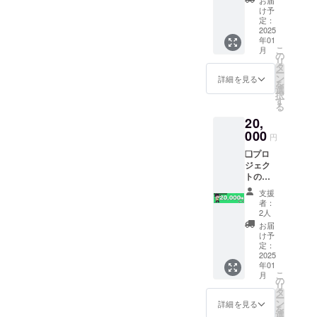
お届
信でク
考欄に
け予
レジッ
記入お
定：
ト表記
2025
願いし
年01
＆名前
ます、
こ
月
読み上
記入忘
の
リ
げの実
れが
タ
ー
施 ※掲
あった
ン
詳細を見る
を
載期間
場合掲
選
択
はLive
載出来
す
る
配信の
ない可
20,
アーカ
能性が
イブが
000
ありま
円
残って
す ❏デ
❏プロ
いる限
ジタル
ジェク
りとな
お礼
トの進
ります
カード
捗報告
※読み上
＋購入
支援
❏お披
げてほ
順に手
者：
露目
しい名
書きで
2人
Live配
前を備
No.を記
お届
信でク
考欄に
載し提
け予
レジッ
記入お
定：
供 ※購
ト表記
2025
願いし
入順が
年01
＆名前
ます、
分から
こ
月
読み上
記入忘
の
ない場
リ
げの実
れが
タ
合番号
ー
施 ※掲
あった
ン
はラン
詳細を見る
を
載期間
場合掲
選
ダムに