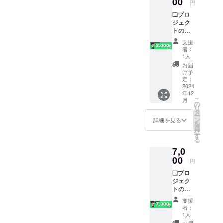
00
円
残って
❏プロ
いる限
ジェク
りとな
トの進
ります
捗報告
※読み上
支援
❏お披
げてほ
者：
露目
しい名
1人
Live配
前を備
お届
信でク
考欄に
け予
レジッ
記入お
定：
ト表記
2024
願いし
年12
＆名前
ます、
こ
月
読み上
記入忘
の
リ
げの実
れが
タ
ー
施 ※掲
あった
ン
詳細を見る
を
載期間
場合掲
選
択
はLive
載出来
す
る
配信の
ない可
7,0
アーカ
能性が
イブが
00
ありま
円
残って
す
❏プロ
いる限
ジェク
りとな
トの進
ります
捗報告
※読み上
支援
❏お披
げてほ
者：
露目
しい名
1人
Live配
前を備