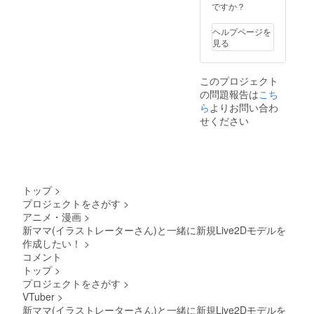
願いし
うor お
ります
認くだ
ですか？
ます、
やすみ
※詳細は
さい
記入忘
ボイス
トップ
ヘルプページを
れが
(個人名
に掲載
見る
あった
あり)の
してい
場合個
提供 ※
る動画
人名な
おはよ
をご確
このプロジェクト
しの音
うボイ
認くだ
の問題報告は
声にな
スとお
さい ❏
こち
る可能
やすみ
オリジ
ら
よりお問い合わ
性があ
ボイス
ナルア
せください
ります
のどち
クリル
❏Live
らが希
キーホ
配信の
望か、
ルダー
内容決
そして
2種類 ※
定権(出
読み上
サイズ
来れば1
げてほ
は、片
トップ
>
枠 12時
しい名
面印刷
プロジェクトをさがす
>
間完結)
前を備
（50m
アニメ・漫画
>
※配信内
考欄に
m×75m
容につ
記入お
m）と
新ママ(イラストレーターさん)と一緒に新規Live2Dモデルを
いて備
願いし
なりま
作成したい！
>
考欄に
ます、
す ※詳
コメント
記入お
記入忘
細は
トップ
>
願いし
れが
トップ
プロジェクトをさがす
>
ます、
あった
に掲載
記入忘
場合個
してい
VTuber
>
れが
人名な
る動画
新ママ(イラストレーターさん)と一緒に新規Live2Dモデルを