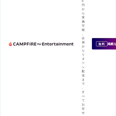
0
円
か
ら
実
施
可
能
。
企
画
掲載
無料
か
ら
リ
タ
ー
ン
配
送
ま
で
、
す
べ
て
お
任
せ