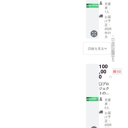
捗報告
※読み上
ス順に
※詳細は
支援
❏お披
げてほ
手書き
トップ
者：
露目
しい名
でNo.を
1人
に掲載
Live配
前を備
記載し
してい
お届
信でク
考欄に
提供 ※
け予
る動画
レジッ
記入お
定：
カード
をご確
ト表記
2025
願いし
サイズ
認くだ
年01
＆名前
ます、
は、約
さい
こ
月
読み上
記入忘
の
8.3mm
リ
げの実
れが
タ
×約
ー
施 ※掲
あった
ン
5.2mm
詳細を見る
を
載期間
場合掲
選
、厚み
択
はLive
載出来
す
約
る
配信の
ない可
0.76m
100
アーカ
能性が
mです ※
イブが
,00
ありま
準備出
残り2
残って
す ❏お
0
来次第
円
いる限
礼カー
順次郵
りとな
❏プロ
ド＋購
送とな
ります
ジェク
入/コー
ります
※読み上
トの進
ス順に
※詳細は
げてほ
捗報告
手書き
トップ
支援
しい名
❏お披
でNo.を
に掲載
者：
前を備
露目
記載し
してい
0人
考欄に
Live配
提供 ※
る動画
お届
記入お
信でク
カード
をご確
け予
願いし
レジッ
サイズ
定：
認くだ
ます、
ト表記
2025
は、約
さい ❏