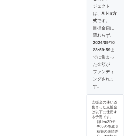
来次第
ありま
Live配
面印刷
間完結)
ジェクト
順次郵
す ❏お
信でク
（50m
※配信内
送とな
礼カー
レジッ
m×75m
容につ
は、
All-In方
ります
ド＋購
ト表記
m）と
いて備
式
です。
※詳細は
入/コー
＆名前
なりま
考欄に
トップ
ス順に
読み上
す ※詳
記入お
目標金額に
に掲載
手書き
げの実
細は
願いし
関わらず、
してい
でNo.を
施 ※掲
トップ
ます、
る動画
記載し
載期間
に掲載
記入忘
2024/09/10
をご確
提供 ※
はLive
してい
れが
23:59:59
ま
認くだ
カード
配信の
る動画
あった
さい ❏
サイズ
アーカ
をご確
場合実
でに集まっ
オリジ
は、約
イブが
認くだ
施出来
た金額が
ナルア
8.3mm
残って
さい
ない可
クリル
×約
いる限
❏Live
能性が
ファンディ
キーホ
5.2mm
りとな
配信の
ありま
ングされま
ルダー
、厚み
ります
内容決
す
2種類 ※
約
※読み上
定権(出
す。
サイズ
0.76m
げてほ
来れば1
は、片
mです ※
しい名
枠 12時
面印刷
準備出
前を備
間完結)
支援金の使い道
（50m
来次第
考欄に
※配信内
集まった支援金
m×75m
順次郵
記入お
容につ
は以下に使用す
m）と
送とな
願いし
いて備
る予定です。
なりま
ります
ます、
考欄に
新Live2Dモ
す ※詳
※詳細は
記入忘
記入お
デルの作成 6
細は
トップ
れが
願いし
種類の表情差
トップ
に掲載
あった
ます、
分、2種類の