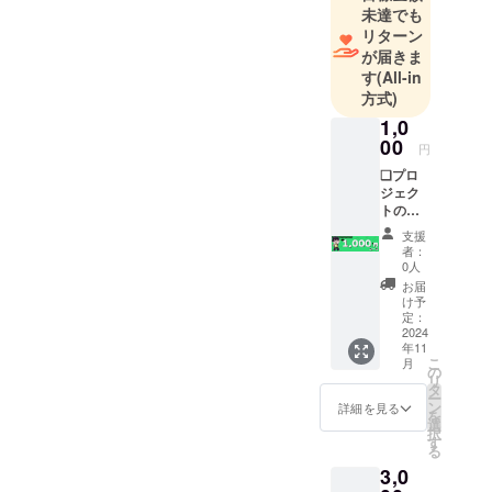
未達でも
リターン
が届きま
す
(All-in
方式)
1,0
00
円
❏プロ
ジェク
トの進
捗報告
支援
❏お披
者：
露目
0人
Live配
お届
信でク
け予
レジッ
定：
ト表記
2024
年11
＆名前
こ
月
読み上
の
リ
げの実
タ
ー
施 ※掲
ン
詳細を見る
を
載期間
選
択
はLive
す
る
配信の
3,0
アーカ
イブが