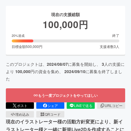
現在の支援総額
100,000
円
終了
20
%達成
目標金額
500,000
円
支援者数
3
人
このプロジェクトは、
2024/08/07
に募集を開始し、
3
人の支援に
より
100,000
円の資金を集め、
2024/09/10
に募集を終了しまし
た
もう一度プロジェクトをやってほしい
ポスト
シェア
LINEで送る
URLコピー
埋め込み
QRコード
現在のイラストレーター様の活動方針変更により、新イ
ラストレーター様と一緒に新規Live2Dを作成することに