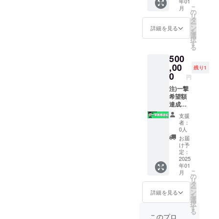
年01
記入忘
＆名前
8.3mm
オリジ
こ
月
れが
読み上
×約
の
ナルア
リ
あった
げの実
5.2mm
タ
クリル
ー
場合掲
施 ※掲
、厚み
ン
キーホ
詳細を見る
を
載出来
載期間
約
選
ルダー
択
ない可
はLive
0.76m
す
2種類 ※
る
能性が
配信の
mです ※
サイズ
500
ありま
アーカ
準備出
は、片
す ❏お
イブが
,00
来次第
面印刷
残り1
礼カー
残って
順次郵
0
（50m
円
ド＋購
いる限
送とな
m×75m
入/コー
りとな
注)一撃
ります
m）と
ス順に
ります
希望額
※詳細は
なりま
手書き
※読み上
達成支
トップ
す ※詳
でNo.を
げてほ
援コー
に掲載
細は
支援
記載し
しい名
スで
してい
トップ
者：
提供 ※
前を備
す、支
る動画
に掲載
0人
カード
考欄に
援の特
をご確
してい
お届
サイズ
記入お
別コー
認くだ
る動画
け予
は、約
願いし
スと
さい ❏
定：
をご確
8.3mm
ます、
なって
2025
オリジ
認くだ
年01
×約
記入忘
います
ナルア
さい
こ
月
5.2mm
れが
❏プロ
クリル
の
❏Live
リ
、厚み
あった
ジェク
キーホ
タ
配信の
ー
約
場合掲
トの進
ルダー
ン
内容決
詳細を見る
を
0.76m
載出来
捗報告
2種類 ※
選
定権(出
択
mです ※
ない可
❏お披
サイズ
す
来れば1
る
準備出
能性が
露目
は、片
枠 12時
このプロ