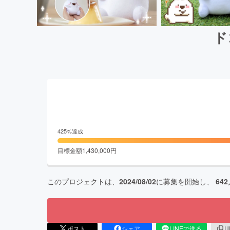
ド
425
%達成
目標金額
1,430,000
円
このプロジェクトは、
2024/08/02
に募集を開始し、
642
ポスト
シェア
LINEで送る
U