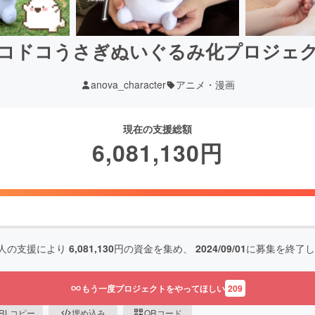
コドコうさぎぬいぐるみ化プロジェ
anova_character
アニメ・漫画
現在の支援総額
6,081,130
円
人の支援により
6,081,130
円の資金を集め、
2024/09/01
に募集を終了し
もう一度プロジェクトをやってほしい
209
RLコピー
埋め込み
QRコード