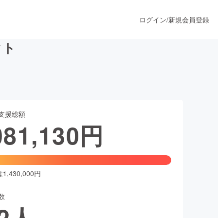
ログイン
/
新規会員登録
クト
うすぐ公開されます
支援総額
プロダクト
081,130
円
ファッション
スポーツ
,430,000円
数
ア
ソーシャルグッド
2
人