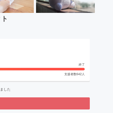
クト
終了
支援者数
642
人
ました