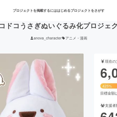
プロジェクトを掲載するには
はじめる
プロジェクトをさがす
コドコうさぎぬいぐるみ化プロジェ
anova_character
アニメ・漫画
注目のリターン
注目の新着プロジェクト
募集終了が近いプロジェクト
も
現在の
音楽
舞台・パフォーマンス
6,
ゲーム・サービス開発
フード・飲食店
425%
書籍・雑誌出版
アニメ・漫画
目標金額は1
支援者
チャレンジ
ビューティー・ヘルスケ
64