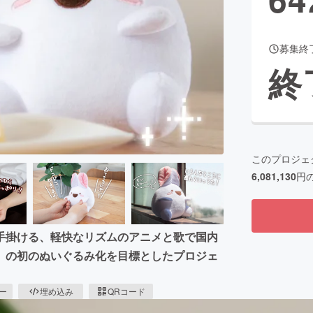
募集終
CAMPFIRE for Social Good
CAMPFIRE Creation
終
CAMPFIREふるさと納税
machi-ya
コミュニティ
このプロジェ
6,081,130
円
が手掛ける、軽快なリズムのアニメと歌で国内
」の初のぬいぐるみ化を目標としたプロジェ
ピー
埋め込み
QRコード