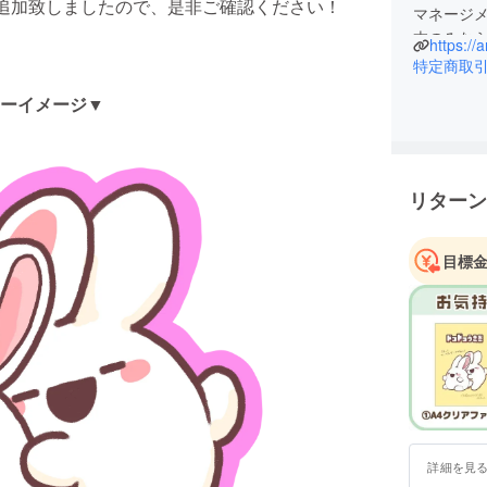
追加致しましたので、是非ご確認ください！
マネージ
本のみな
https://
す。
特定商取
当社とご
ーイメージ▼
ておりキ
この個性
リターン
目標
詳細を見