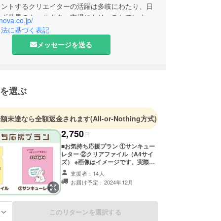
メントするクリエイターの活躍は多岐にわたり、日
らず世界のキャラクター市場にもリーチしていま
anova.co.jp/
引法に基づく表記
契約いただいているクリエイターは１２０名を超え
メッセージを送る
ャラクター数は２００以上、
豊かなキャラクターの「デジタル配信事業」及び
を選ぶ
金額未達なら全額返金されます
(All-or-Nothing方式)
2,750
円
■お気持ち応援プラン ①サンキュー
レター ②クリアファイル（A4サイ
ズ） ※画像はイメージです。実際の
デザインとは異なる可能性が御座い
支援者：14人
ます。 ※消費税と送料を含んだ金額
お届け予定：2024年12月
です。
このリターンを選択する
る