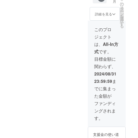
こ
月
寄付金
入り口
の
入力い
リ
領収
に掲
タ
ただい
ー
書・証
載、文
ン
た住所
詳細を見る
を
明書
字サイ
選
へ発送
択
（2025
ズ
す
いたし
る
年1月頃
（縦）
ます。
このプロ
郵送）
約２０
動画の
ジェクト
cm（横
提供方
）約３
法は協
は、
All-In方
０cm ※
賛者の
式
です。
寄付者
メール
ボード
アドレ
目標金額に
に記載
ス宛に
関わらず、
する企
限定
業名を
URLを
2024/08/31
備考欄
送信す
23:59:59
ま
に記入
る予定
して支
です。
でに集まっ
援して
※寄付者
た金額が
くださ
ボード
い。 ・
に記載
ファンディ
寄付金
する名
ングされま
領収
前・
書・証
ニック
す。
明書
ネーム
（2025
を備考
年1月頃
欄に記
支援金の使い道
郵送）
入して