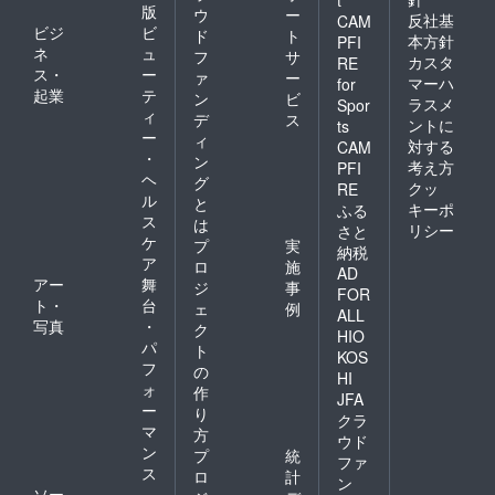
t
版
ウ
ー
反社基
CAM
ビジ
ビ
ド
ト
本方針
PFI
ネ
ュ
フ
サ
カスタ
RE
ス・
ー
ァ
ー
マーハ
for
起業
テ
ン
ビ
ラスメ
Spor
ィ
デ
ス
ントに
ts
ー
ィ
対する
CAM
・
ン
考え方
PFI
ヘ
グ
クッ
RE
ル
と
キーポ
ふる
ス
は
リシー
さと
ケ
プ
実
納税
ア
ロ
施
AD
アー
舞
ジ
事
FOR
ト・
台
ェ
例
ALL
写真
・
ク
HIO
パ
ト
KOS
フ
の
HI
ォ
作
JFA
ー
り
クラ
マ
方
ウド
ン
プ
統
ファ
ス
ロ
計
ン
ソー