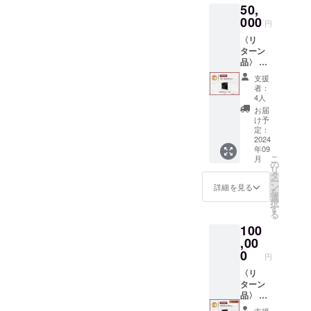
ボード
支援し
50,
（縦）
素材：
だいた
に記載
てくだ
約
000
ポリエ
住所へ
する名
円
さい。
3600m
ステル
発送い
前・
〈リ
m
100%、
たしま
ニック
ターン
（横）
S,M,L,X
す。 動
ネーム
品〉 ・
約
L,XXLサ
画の提
を備考
企業様
5300m
イズあ
供方法
欄に記
支援
用寄付
m ・寄
り、サ
は協賛
者：
入して
者ボー
付者
イズの
4人
者の
支援し
ド
ボード
ご希望
メール
お届
てくだ
（大）※
に名前
に沿え
け予
アドレ
さい。
福岡大
を記載
定：
ない可
ス宛に
学サッ
2024
（大）※
能性が
限定
年09
カー場
ニック
ござい
URLを
こ
月
入り口
ネーム
の
ます、
送信す
リ
に掲
可能、
タ
在庫ス
る予定
ー
載、文
福岡大
ン
トック
詳細を見る
です。
を
字サイ
学サッ
選
品で
※寄付者
択
ズ
カー場
す
す。過
ボード
る
（縦）
入り口
去のデ
に記載
100
約１５
に掲
ザイン
する名
cm（横
,00
載、文
アイテ
前・
）約２
字サイ
0
ムにな
ニック
円
０cm ※
ズ
りま
ネーム
寄付者
〈リ
（縦）
す。 ・
を備考
ボード
ターン
約１５
寄付金
欄に記
に記載
品〉 ・
cm（横
領収
入して
する企
企業様
）約２
書・証
支援し