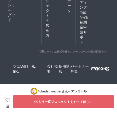
ジ
デ
ディ
シャ
ェ
ー
ング
ル
ク
タ
mac
グッ
ト
hi-ya
ド
の
補助
広
金申
め
請サ
方
ポー
ト
「QRコード」は株式会社デンソーウェーブの登録商標です。
© CAMPFIRE,
会社概
採用情
パートナー
Inc.
要
報
募集
Fukudai_soccer
さんへアンコール
もう一度プロジェクトをやってほしい
25