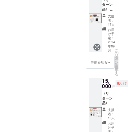
カー場
載、文
アドレ
ターン
入り口
字サイ
ス宛に
品〉 ・
に掲
ズ
限定
寄付者
載、文
（縦）
URLを
支援
ボード
字サイ
約３
送信す
者：
に名前
ズ
cm（横
17人
る予定
を記載
（縦）
）約１
です。
お届
（大）※
約６
０cm ・
け予
※寄付者
ニック
cm（横
定：
寄付金
ボード
ネーム
2024
）約１
領収
に記載
年09
可能、
５cm ・
書・証
する名
こ
月
福岡大
当日イ
の
明書
前・
リ
学サッ
ベント
タ
（2025
ニック
ー
カー場
＆試合
ン
年1月頃
詳細を見る
ネーム
を
入り口
動画
選
郵送）
を備考
択
に掲
（サッ
す
自主練
欄に記
る
載、文
カー部
メ
入して
15,
字サイ
広報部
ニュー
支援し
残り17
ズ
000
作成）
動画は
てくだ
円
（縦）
・寄付
約10分
さい。
〈リ
約１５
金領収
ほどの
ターン
cm（横
書・証
動画に
品〉 ・
）約２
明書
なりま
ありが
０cm ・
（2025
す。
支援
とう動
ありが
年1月頃
メッ
者：
画 ・
とう動
郵送）
13人
セージ
メッ
画 ・
ありが
ハガキ
お届
セージ
メッ
とう動
け予
はご入
ハガキ
セージ
定：