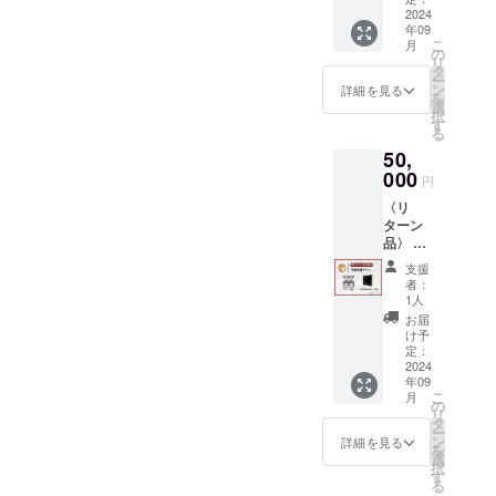
画は約1
力いた
・寄付
2024
ハガキ
分ほど
だいた
年09
者ボー
・当日
の動画
住所へ
こ
月
ドに名
イベン
の
になり
発送い
リ
前を記
ト＆試
タ
ます。
たしま
ー
載
合動画
ン
メッ
詳細を見る
す。 動
を
（大）※
（サッ
選
セージ
画の提
択
ニック
カー部
す
ハガキ
供方法
る
ネーム
広報部
はご入
は協賛
50,
可能、
作成）
力いた
者の
福岡大
000
・寄付
だいた
メール
円
学サッ
金領収
住所へ
アドレ
〈リ
カー場
書・証
発送い
ス宛に
ターン
入り口
明書
たしま
限定
品〉 ・
に掲
（2025
す。 動
URLを
OBブー
載、文
年1月頃
画の提
送信す
支援
ス設置
字サイ
郵送）
供方法
者：
る予定
（過去
ズ
ありが
1人
は協賛
です。
の福大
（縦）
とう動
者の
お届
※寄付者
の写真
約８
画は約1
け予
メール
ボード
や現在
cm（横
定：
分ほど
アドレ
に記載
までの
2024
）約１
の動画
ス宛に
する名
年09
経歴を
８cm ・
になり
限定
前・
こ
月
記した
当日イ
の
ます。
URLを
ニック
リ
ブース
ベント
タ
メッ
送信す
ネーム
ー
にセレ
＆試合
ン
セージ
詳細を見る
る予定
を備考
を
クト）※
動画 ・
選
ハガキ
です。
欄に記
択
ブース
応援T
す
はご入
※寄付者
入して
る
サイズ
シャツ※
力いた