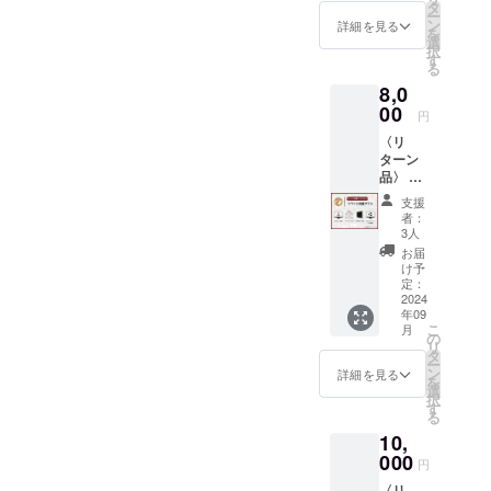
メッ
領収
タ
ー
セージ
書・証
ン
詳細を見る
を
ハガキ
明書
選
択
※100m
（2025
す
る
m ×
年1月頃
8,0
148mm
郵送）
/片面に
00
ありが
円
イベン
とう動
〈リ
ト後部
画は約1
ターン
員集合
分ほど
品〉 ・
写真印
の動画
ありが
刷＆部
になり
支援
とう動
員メッ
ます。
者：
画 ・
セージ
メッ
3人
メッ
・寄付
セージ
お届
セージ
者ボー
ハガキ
け予
ハガキ
ドに名
定：
はご入
・寄付
2024
前を記
力いた
年09
者ボー
載
だいた
こ
月
ドに名
（小）
の
住所へ
リ
前を記
※ニック
タ
発送い
ー
載
ネーム
ン
たしま
詳細を見る
を
（中）※
可能、
選
す。 動
択
ニック
福岡大
す
画の提
る
ネーム
学サッ
供方法
10,
可能、
カー場
は協賛
福岡大
000
入り口
者の
円
学サッ
に掲
メール
〈リ