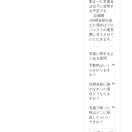
集まった支援金
支援し
は以下に使用す
てくだ
る予定です。
さい。
設備費
※目標金額を超
えた場合はプロ
ジェクトの運営
費に充てさせて
いただきます。
支援に関するよ
くある質問
手数料はいく
らかかります
か？
目標金額に届
かなかった場
合どうなりま
すか？
支援で困った
時はどこに相
談したらいい
ですか？