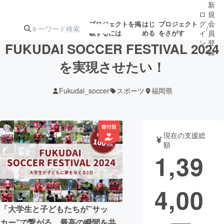
新
ロ
規
グ
会
プロジェクトを掲
はじ
プロジェクト
/
載するには
める
をさがす
イ
員
ン
登
FUKUDAI SOCCER FESTIVAL 2024
録
を実現させたい！
人気のプロ
注目のリ
注目の新着プロ
募集終了が近いプ
もうすぐ公開
Fukudai_soccer
スポーツ
福岡県
ジェクト
ターン
ジェクト
ロジェクト
されます
アート・写真
音楽
現在の支援総
額
1,39
テクノロジー・ガジェット
ゲーム・サ
4,00
映像・映画
書籍・雑誌
「大学生と子どもたちが”サッ
ビジネス・起業
チャレンジ
カー”で繋がる。最高の瞬間を共