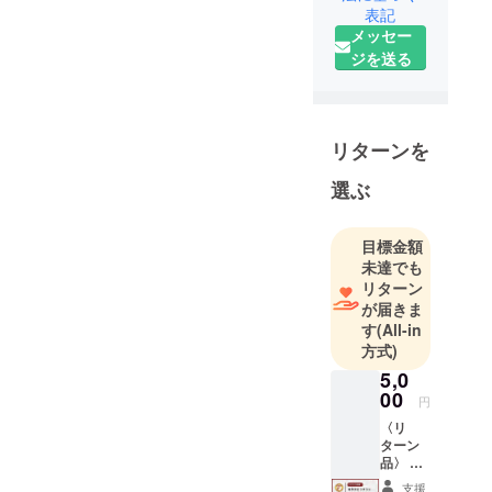
表記
メッセー
ジを送る
リターンを
選ぶ
目標金額
未達でも
リターン
が届きま
す
(All-in
方式)
5,0
00
円
〈リ
ターン
品〉 ・
ありが
支援