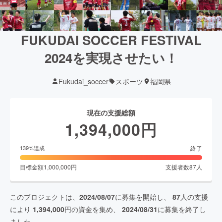
FUKUDAI SOCCER FESTIVAL
2024を実現させたい！
Fukudai_soccer
スポーツ
福岡県
現在の支援総額
1,394,000
円
終了
139
%達成
目標金額
1,000,000
円
支援者数
87
人
このプロジェクトは、
2024/08/07
に募集を開始し、
87
人の支援
により
1,394,000
円の資金を集め、
2024/08/31
に募集を終了し
ました