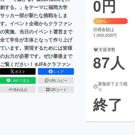
0
円
創する。」をテーマに福岡大学
まちづくり・地域活性化
サッカー部が新たな挑戦をしま
139%
す。イベント企画からクラファン
目標金額は
CAMPFIRE for Social Good
CAMPFIRE Creation
の実施、当日のイベント運営まで
1,000,000円
CAMPFIREふるさと納税
machi-ya
コミュニティ
全て学生が主体となって作り上げ
ています。実現するためには皆様
支援者数
87
人
のお力が必要です。ぜひ最後まで
ご覧ください！ #JFAクラファン
ポスト
シェア
LINEで送る
URLコピー
募集終了まで残
り
埋め込み
QRコード
終了