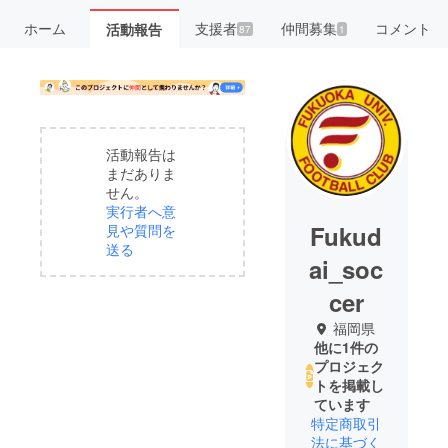
ホーム
支援者
仲間募集
コメント
活動報告
87
1
活動報告は
まだありま
せん。
実行者へ意
Fukud
見や質問を
送る
ai_soc
cer
福岡県
他に1件の
プロジェク
トを掲載し
ています
特定商取引
法に基づく