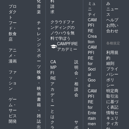
化
料
ミュ
み
プロ
音
請
ニ
ニュー
ダク
楽
求
ティ
ス
ト
CAM
ヘルプ
クラウドファ
フー
チ
PFI
お問い
ンディングの
ド・
ャ
RE
合わせ
ノウハウを無
飲食
レ
Crea
料で学ぼう
店
ン
tion
各種規定
CAMPFIRE
ジ
CAM
アカデミー
アニ
ス
利用規
PFI
メ・
ポ
約
RE
漫画
ー
CA
説
細則
for
ツ
MP
明
プライ
Soci
ファ
映
FI
会
バシー
al
ッ
像
RE
・
ポリ
Goo
ショ
・
ア
相
シー
d
ン
映
カ
談
特定商
CAM
画
デ
会
取引法
PFI
ゲー
書
ミ
に基づ
RE
ム・
籍
ー
く表記
for
サー
・
と
情報セ
Ente
ビス
雑
は
キュリ
rtain
開発
誌
ク
サ
ティ方
men
出
ラ
ポ
針