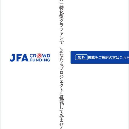
ー
特
化
型
ク
ラ
フ
ァ
ン
で
、
あ
な
掲載をご検討の方はこち
無料
た
も
プ
ロ
ジ
ェ
ク
ト
に
挑
戦
し
て
み
ま
せ
ん