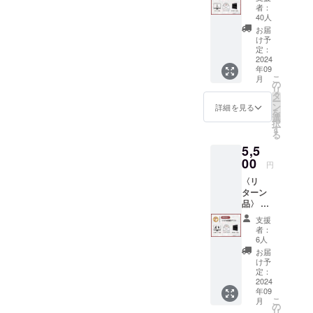
とう動
者：
画 ・
40人
メッ
お届
セージ
け予
ハガキ
定：
・寄付
2024
年09
者ボー
こ
月
ドに名
の
リ
前を記
タ
ー
載
ン
詳細を見る
を
（小）※
選
択
ニック
す
る
ネーム
5,5
可能、
福岡大
00
円
学サッ
〈リ
カー場
ターン
入り口
品〉 ・
に掲
福大生
載、文
支援
実践！
字サイ
者：
一人で
ズ
6人
できる
（縦）
お届
自主練
約３
け予
メ
cm（横
定：
ニュー
2024
）約１
年09
動画配
０cm ・
こ
月
布 ・
寄付金
の
リ