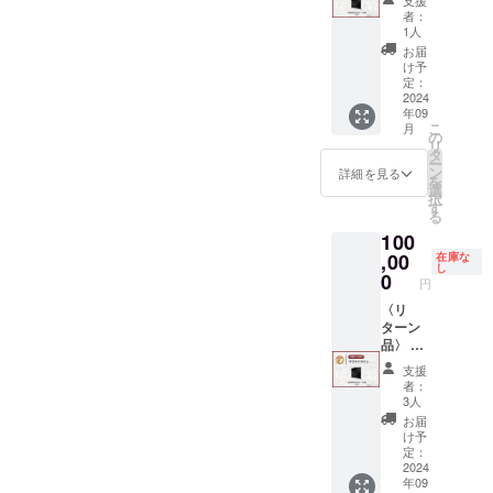
支援
業名を
用寄付
０cm ※
明書
てくだ
者：
備考欄
者ボー
寄付者
（2025
1人
さい。
に記入
ド（特
ボード
年1月頃
お届
して支
大）※福
に記載
郵送）
け予
援して
岡大学
する名
定：
（現在
くださ
サッ
2024
前・
のTシャ
年09
い。 ・
カー場
ニック
ツサイ
こ
月
寄付金
入り口
ネーム
の
ズ在庫
リ
領収
に掲
を備考
タ
状況）
ー
書・証
載、文
欄に記
ン
S：5枚
詳細を見る
を
明書
字サイ
入して
選
M：12
択
（2025
ズ
支援し
す
枚 L：9
る
年1月頃
（縦）
てくだ
枚 XL：
100
郵送）
約２０
さい。
3枚
cm（横
,00
・寄付
在庫な
XXL：1
し
）約３
金領収
0
枚 あり
円
０cm ※
書・証
がとう
寄付者
〈リ
明書
動画は
ボード
ターン
（2025
約1分ほ
に記載
品〉 ・
年1月頃
どの動
する企
企業様
郵送）
画にな
支援
業名を
用寄付
りま
者：
備考欄
者ボー
す。
3人
に記入
ド（特
メッ
お届
して支
大）※福
セージ
け予
援して
岡大学
定：
ハガキ
くださ
サッ
2024
とTシャ
年09
い。 ・
カー場
ツはご