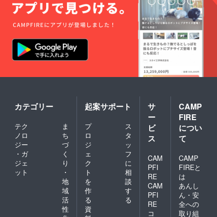
カテゴリー
起案サポート
サ
CAMP
ー
FIRE
テク
ま
プ
ス
ビ
につい
ノロ
ち
ロ
タ
ス
て
ジー
づ
ジ
ッ
・ガ
く
ェ
フ
CAM
CAMP
ジェ
り
ク
に
PFI
FIREと
ット
・
ト
相
RE
は
地
を
談
CAM
あんし
域
作
す
PFI
ん・安
活
る
る
RE
全への
性
資
コ
取り組