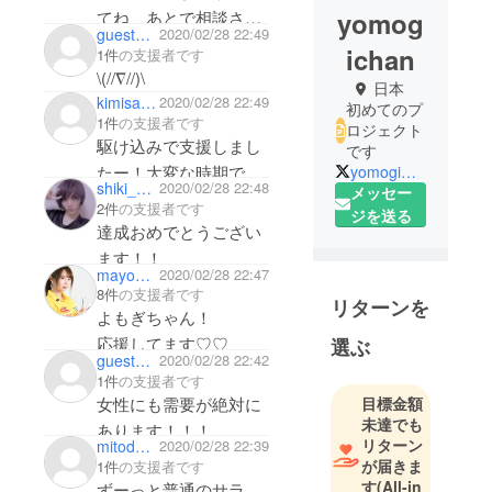
よもぎちゃんに会える
yomog
てね あとで相談させ
guest199b14147114
2020/02/28 22:49
ようにわたしも頑張り
てね 達成おめでと
ichan
1件
の支援者です
ます(^^)
う
\(//∇//)\
日本
kimisa6637
2020/02/28 22:49
初めてのプ
1件
の支援者です
ロジェクト
駆け込みで支援しまし
です
たー！大変な時期です
yomogimon00
shiki_editor
2020/02/28 22:48
メッセー
が、みんなで乗り越え
2件
の支援者です
ジを送る
ましょう☆
達成おめでとうござい
ます！！
mayodarts
2020/02/28 22:47
8件
の支援者です
リターンを
よもぎちゃん！
応援してます♡♡
選ぶ
guest2e10c7bf31b4
2020/02/28 22:42
1件
の支援者です
女性にも需要が絶対に
目標金額
未達でも
あります！！！
リターン
mitodoke
2020/02/28 22:39
応援します！！！！
が届きま
1件
の支援者です
す
(All-in
ずーっと普通のサラ