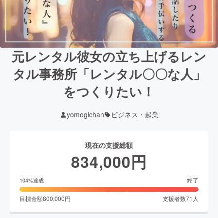
元レンタル彼女の立ち上げるレン
タル事務所「レンタル〇〇な人」
をつくりたい！
yomogichan
ビジネス・起業
現在の支援総額
834,000
円
終了
104
%達成
目標金額
800,000
円
支援者数
71
人