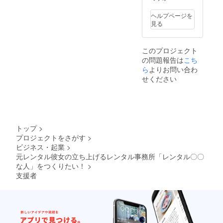
(1h) 場
す。 ち
所：都
なみに
ヘルプページを
内のレ
「「「
見る
ンタル
ストッ
スペー
プ」」
ス
」と言
このプロジェクト
われた
の問題報告は
こち
らもと
ら
よりお問い合わ
の私に
戻りま
せください
す。 時
間 : 2時
間 場所
: 北千住
より1時
間以内
トップ
>
※飲食店
プロジェクトをさがす
>
での費
ビジネス・起業
>
用はご
元レンタル彼女の立ち上げるレンタル事務所「レンタル〇〇
負担く
ださ
な人」をつくりたい！
>
い。 ※
支援者
公序良
俗に反
する内
容、法
令に違
反する