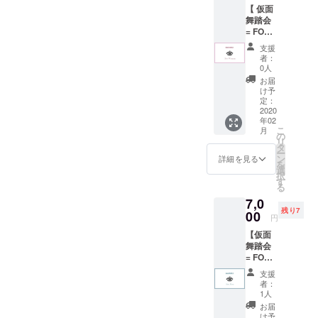
【 仮面
方だか
頑張っ
舞踏会
ら厳し
て
= FOR
い(泣)と
る！！
WOME
いう方
！！自
支援
N = 】
向けで
分えら
者：
私がい
す。 時
い！！
0人
つもつ
間：1時
！！」
お届
けてい
間 ※ス
と 全力
け予
るヴェ
カイプ
定：
で乗っ
ネチア
2020
を使用
かる勢
年02
ンマス
予定で
いで受
こ
月
クをつ
す
の
け止め
リ
けて、
タ
て頂き
ー
仮面舞
ン
たい◎
詳細を見る
を
踏会い
選
一緒に
択
たしま
す
調子に
る
しょ
乗りま
7,0
う。舞
しょう
残り7
踏会と
00
♡ 時間
円
書いて
: 1時間
【仮面
ありま
場所 :
舞踏会
すが実
北千住
= FOR
質お茶
より1時
MEN =
会で
間以内
支援
】 私が
す。 事
※飲食店
者：
いつも
前に参
1人
に入る
つけて
加され
場合
お届
いる
る皆様
け予
は、そ