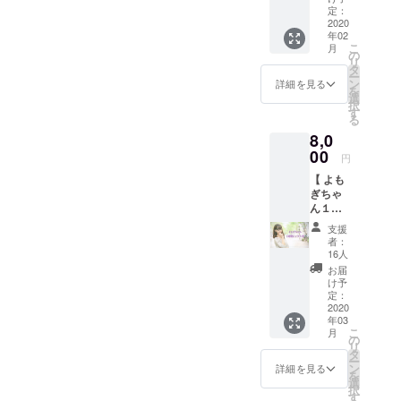
ヴェネ
には話
定：
こでの
チアン
2020
したい
費用も
年02
マスク
内容を
ご負担
こ
月
をつけ
お聞き
の
くださ
リ
て、仮
しま
タ
い ※公
ー
面舞踏
す。相
ン
詳細を見る
共の場
を
会いた
談でも
選
所で面
択
しま
ただた
す
会しま
る
しょ
だ聞い
す
8,0
う。舞
て欲し
踏会と
00
いこと
円
書いて
でも日
【 よも
ありま
頃の疑
ぎちゃ
すが実
問でも
ん１時
質お茶
何でも
間レン
会で
かまい
支援
タル 】
す。 事
ませ
者：
話を聞
前に参
ん。 そ
16人
く以外
加され
のテー
お届
のレン
る皆様
マにつ
け予
タルも
には話
定：
いてみ
承りま
2020
したい
んなで
年03
す！ ・
内容を
お話し
こ
月
事前に
お聞き
の
てきま
リ
依頼内
しま
タ
しょ
ー
容を明
す。相
ン
う。 私
詳細を見る
を
確に伝
談でも
選
がリー
択
えてく
ただた
す
ド致し