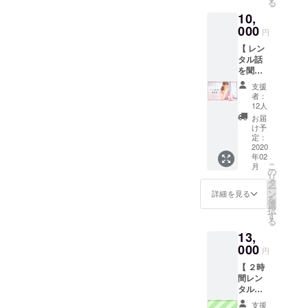
る
ださ
だ聞い
ますの
10,
い。 出
て欲し
で話す
来る限
000
いこと
のが苦
円
り柔軟
でも日
手な方
【 レン
な対応
頃の疑
も是
タル話
をしま
問でも
非！ 日
を聞く
すが場
何でも
時：3月
人 確約
合に
かまい
の土日
支援
券 】 ■
よって
ませ
14：00
者：
今、依
はお断
ん。 そ
12人
頃から2
頼が多
り致し
のテー
ｈ 人
お届
すぎて
ます。
マにつ
け予
数：１
受付を
・カラ
定：
いてみ
回４人
ストッ
2020
オケ、
んなで
＋よも
年02
プして
個室居
お話し
ぎちゃ
こ
月
いる「#
酒屋以
の
てきま
ん 場
リ
レンタ
外の個
タ
しょ
所：都
ー
ル話を
室はNG
ン
う。 私
詳細を見る
内のレ
を
聞く
・何時
選
がリー
ンタル
択
人」。
間ご希
す
ド致し
スペー
る
確認し
望かは
ますの
ス
13,
たら依
「数
で話す
頼を受
000
量」で
のが苦
円
けるの
お選び
手な方
【 ２時
も35人
くださ
も是
間レン
に1人く
い。 ※
非！ 日
タル予
らいの
飲食店
時：3月
約券】
感じで
に入る
の土日
支援