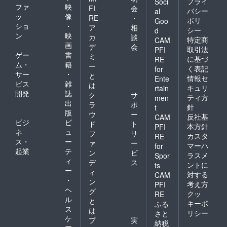
プライ
Soci
ファ
映
FI
会
バシー
al
ッ
像
RE
・
ポリ
Goo
ショ
・
ア
相
シー
d
ン
映
カ
談
特定商
CAM
画
デ
会
取引法
PFI
ゲー
書
ミ
に基づ
RE
ム・
籍
ー
く表記
for
サー
・
と
情報セ
Ente
ビス
雑
は
キュリ
rtain
開発
誌
ク
サ
ティ方
men
出
ラ
ポ
針
t
版
ウ
ー
反社基
CAM
ビジ
ビ
ド
ト
本方針
PFI
ネ
ュ
フ
サ
カスタ
RE
ス・
ー
ァ
ー
マーハ
for
起業
テ
ン
ビ
ラスメ
Spor
ィ
デ
ス
ントに
ts
ー
ィ
対する
CAM
・
ン
考え方
PFI
ヘ
グ
クッ
RE
ル
と
キーポ
ふる
ス
は
リシー
さと
ケ
プ
実
納税