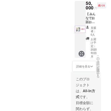
50,
うなこ
トとお
るとお
残り5
のリ
000
話がで
約束す
円
ター
きる仕
るもの
【 みん
ン。 お
組みと
ではあ
なでお
世辞と
なって
りませ
話お聞
か接待
おりま
ん。 ・
きし
ではな
す。 雰
北千住
支援
ちゃう
く、相
囲気込
から1時
者：
券 】 こ
手のこ
みで会
0人
間以内
の世に
とは褒
う人決
の場所
お届
全く同
めたほ
めま
け予
・飲食
じ考え
うが平
定：
しょ！
店に入
の人間
2020
和で楽
！！ ・
る場合
年03
なんて
しいの
4月中旬
はその
こ
月
だれ一
に完全
の
の土日
費用も
リ
人おり
に逆を
タ
の予定
御負担
ー
ませ
いきま
ン
・2-3時
詳細を見る
くださ
を
ん。こ
す。 出
選
間程度
い
択
の券で
会った
す
・都内
る
は１度
瞬間か
のレン
このプロ
に6人
ら思春
タルス
ジェクト
（キャ
期真っ
ペース
スト5人
只中JK
にて
は、
All-In方
＋よも
が父親
式
です。
ぎちゃ
に対す
ん）の
る態度
目標金額に
話を聞
のよう
関わらず、
くこと
な対応