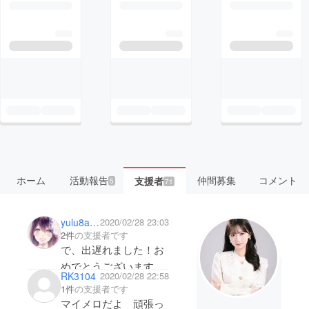
ホーム
活動報告
仲間募集
コメント
支援者
5
71
yulu8ana
2020/02/28 23:03
2件
の支援者です
で、出遅れました！お
めでとうございます！
RK3104
2020/02/28 22:58
よもぎちゃん応援して
1件
の支援者です
ます！
マイメロだよ 頑張っ