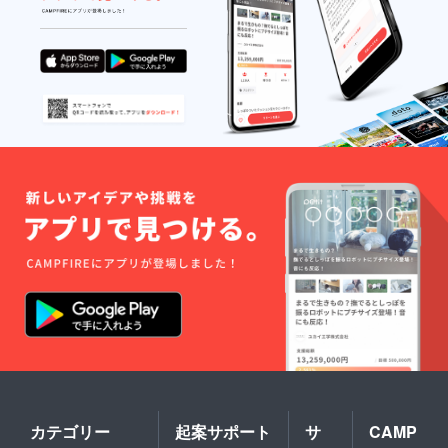
内容な
どはお
受けで
きませ
ん ※公
共の場
所で面
会しま
す
カテゴリー
起案サポート
サ
CAMP