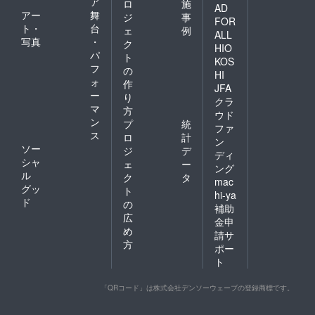
ア
ロ
施
AD
アー
舞
ジ
事
FOR
ト・
台
ェ
例
ALL
写真
・
ク
HIO
パ
ト
KOS
フ
の
HI
ォ
作
JFA
ー
り
クラ
マ
方
ウド
ン
プ
統
ファ
ス
ロ
計
ン
ソー
ジ
デ
ディ
シャ
ェ
ー
ング
ル
ク
タ
mac
グッ
ト
hi-ya
ド
の
補助
広
金申
め
請サ
方
ポー
ト
「QRコード」は株式会社デンソーウェーブの登録商標です。