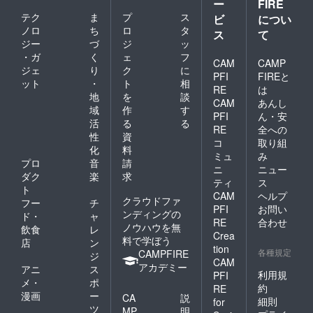
ー
FIRE
テク
ま
プ
ス
ビ
につい
ノロ
ち
ロ
タ
ス
て
ジー
づ
ジ
ッ
・ガ
く
ェ
フ
CAM
CAMP
ジェ
り
ク
に
PFI
FIREと
ット
・
ト
相
RE
は
地
を
談
CAM
あんし
域
作
す
PFI
ん・安
活
る
る
RE
全への
性
資
コ
取り組
化
料
ミュ
み
プロ
音
請
ニ
ニュー
ダク
楽
求
ティ
ス
ト
CAM
ヘルプ
クラウドファ
フー
チ
PFI
お問い
ンディングの
ド・
ャ
RE
合わせ
ノウハウを無
飲食
レ
Crea
料で学ぼう
店
ン
tion
各種規定
CAMPFIRE
ジ
CAM
アカデミー
アニ
ス
利用規
PFI
メ・
ポ
約
RE
漫画
ー
CA
説
細則
for
ツ
MP
明