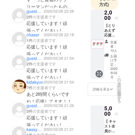
方式)
リーマンだったもの
guestd612451e4184
2020/02/28 22:38
2,0
で、むしろ起業する人
2件
の支援者です
00
円
から話を聞きたい、ぐ
応援しています！頑
【とり
らいの気持ちで応募し
張ってください！
あえず
chaser
2020/02/28 22:18
応援す
ました。よろしくお願
る
1件
の支援者です
支援
いします、
よ！】
応援しています！頑
者：
すごい
10人
頑張っ
お届
guesta48c70901614
2020/02/28 21:54
てるの
け予
2件
の支援者です
は伝
定：
わった
2020
応援しています！頑
年02
からと
こ
張ってください！
月
りあえ
の
kidakyun
2020/02/28 21:54
リ
ず応援
タ
ー
7件
の支援者です
してあ
ン
詳細を見る
を
げる
あと2時間くらいです
選
択
よ！と
す
ね！応援してます！！
る
いう優
guest0a238d6cfa84
2020/02/28 21:26
5,0
しい方
3件
の支援者です
へ。 ・
00
円
お礼の
応援しています！頑
【 キャ
メッ
張ってください！
スト全
セージ&
kassy0300_
2020/02/28 21:21
員から
イラス
1件
の支援者です