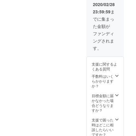
が出来
をしま
2020/02/28
ます。
す。 要
23:59:59
ま
そう！
望が
１つの
あった
でに集まっ
話題や
のでこ
た金額が
相談に
のリ
対して
ターン
ファンディ
６通り
を用意
ングされま
の意見
しまし
を聞く
たが本
す。
ことが
当に需
出来る
要があ
ので
るのだ
支援に関するよ
す！ な
ろう
くある質問
かなか
か。こ
ない贅
の文を
手数料はいく
沢プラ
書いて
らかかります
ンです
いる今
か？
ので、
も「絶
この機
対この
目標金額に届
会にぜ
リター
かなかった場
ひご利
ンは誰
合どうなりま
用くだ
も支援
すか？
さい。
しない
日時：3
だ
支援で困った
月or4月
ろ…」
時はどこに相
の土
と思っ
談したらいい
日。
ていま
ですか？