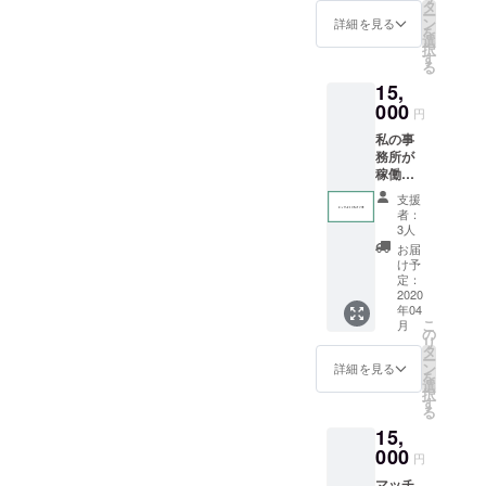
カフェ
カラオ
タ
所で面
ー
やス
ケ、個
ン
会しま
詳細を見る
を
イーツ
室居酒
選
す
択
に同行
屋以外
す
る
して欲
の個室
15,
しい」
はNG ※
という
000
飲食店
円
もの。
に入る
私の事
だから
場合
務所が
私と一
は、そ
稼働し
緒に映
こでの
た際
えでア
費用も
支援
に、2
ゲなも
ご負担
者：
回、レ
の食べ
くださ
3人
ンタル
て その
い ※公
お届
料を
あと一
序良俗
け予
30%オ
緒にプ
定：
に反す
フさせ
2020
リクラ
る内
年04
て頂き
へば
容、法
こ
月
ます。
びゅん
の
令に違
リ
是非長
と直行
タ
反する
ー
時間レ
しま
ン
内容な
詳細を見る
を
ンタル
しょ！
選
どはお
択
にご使
！！ 時
す
受けで
る
用くだ
間 : 2時
きませ
15,
さい！
間 場所
ん ※公
000
: 北千住
共の場
円
より1時
所で面
マッチ