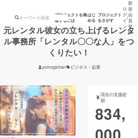
新
ロ
規
グ
会
プロジェクトを掲
はじ
プロジェクト
/
載するには
める
をさがす
イ
員
ン
登
元レンタル彼女の立ち上げるレンタ
録
ル事務所「レンタル〇〇な人」をつ
くりたい！
人気のプロ
注目のリ
注目の新着プロ
募集終了が近いプ
もうすぐ公開
ジェクト
ターン
ジェクト
ロジェクト
されます
yomogichan
ビジネス・起業
アート・写真
音楽
現在の支援総
テクノロジー・ガジェット
ゲーム・サ
額
834,
映像・映画
書籍・雑誌
000
ビジネス・起業
チャレンジ