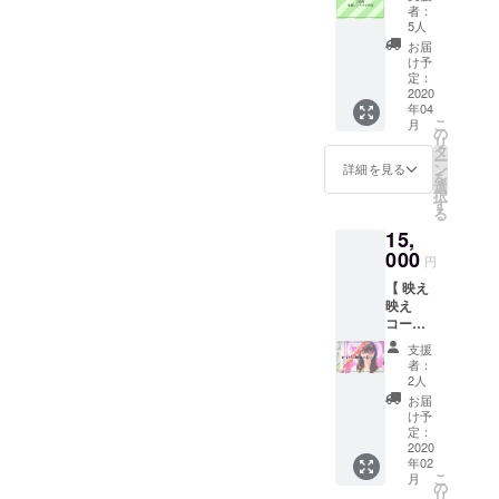
４月か
した。
場合
14：00
者：
ら稼働
けど、
は、そ
5人
頃から2
するこ
こちら
こでの
ｈ 人
お届
の事務
のリ
費用も
け予
数：１
所の先
ターン
定：
ご負担
回４人
行予約
2020
では
くださ
＋よも
年04
券で
100%確
い ※公
ぎちゃ
こ
月
す！！
実にあ
の
序良俗
ん 場
リ
！ 本来
なたの
タ
に反す
所：都
ー
ならば
お話を
ン
る内
詳細を見る
内のレ
を
４月に
お聞き
選
容、法
ンタル
択
稼働し
しま
す
令に違
スペー
る
てから
す。 時
反する
ス
15,
のご予
間 : 2時
内容な
約です
000
間 場所
どはお
円
が ここ
: 北千住
受けで
【 映え
では事
より1時
きませ
映え
前にレ
間以内
ん ※公
コース
ンタル
※飲食店
共の場
券 】 ■
の予約
に入る
所で面
支援
男女問
をする
場合
会しま
者：
わず依
ことが
は、そ
2人
す
頼が多
できま
こでの
お届
いのが
す◎ ・
費用も
け予
「１人
デート
定：
ご負担
で行き
2020
時間は
くださ
年02
にくい
２時間
い ※公
こ
月
話題の
です ・
の
共の場
リ