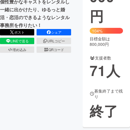
個性豊かなキャストをレンタルし
円
一緒に出かけたり、ゆるっと婚
まちづくり・地域活性化
活・恋活のできるようなレンタル
事務所を作りたい！
CAMPFIRE for Social Good
CAMPFIRE Creation
104%
ポスト
シェア
CAMPFIREふるさと納税
machi-ya
コミュニティ
目標金額は
LINEで送る
URLコピー
800,000円
埋め込み
QRコード
支援者数
71
人
募集終了まで残
り
終了