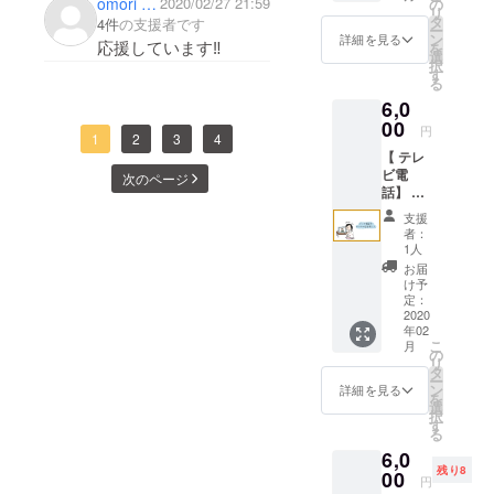
omori hitoshi
2020/02/27 21:59
の
リ
り、
タ
4件
の支援者です
ー
「そん
ン
詳細を見る
応援しています‼️
を
なこと
選
択
ないで
す
る
すよ」
6,0
と否定
してし
00
円
1
2
3
4
まった
【 テレ
り…。
ビ電
この時
次のページ
話】 #
間だけ
レンタ
は全部
支援
ル話を
受け止
者：
聞く
めま
1人
人 を
しょ。
お届
テレビ
例えば
け予
で受け
私が
定：
付けま
2020
「いつ
年02
す！ 直
も頑
こ
月
接は会
張って
の
リ
えずと
る！！
タ
ー
も、一
！えら
ン
詳細を見る
を
緒にお
い！！
選
択
話しま
！！」
す
る
しょう♫
褒めた
6,0
話して
ら 「そ
残り8
みたい
00
う！！
円
けど遠
！！！