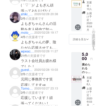
のラブ
ト
支援
レター
( ´ ▽ ` )ﾉ よもぎん頑
者：
】
10人
張って♪さりげなく応
お届
shiki_editor
2020/02/28 20:38
援してるよ！
け予
2件
の支援者です
定：
よもぎちゃんさんの活
2020
年04
動を友人経由で知って
こ
月
の
moto_tsujiana
2020/02/28 19:17
リ
から
タ
4件
の支援者です
ー
ン
詳細を見る
とても素敵なサービス
を
よもぎちゃんの夢、陰
選
択
だなと思ったのと
す
ながら応援させてもら
る
wpeace_hero_525
2020/02/28 11:27
プロジェクトに対する
います！
5,0
21件
の支援者です
よもぎちゃんさんの熱
00
円
ラスト会社員お疲れ様
量がすごいと思い応援
褒めら
でした！
れる
しています！
guest3209eae58cb4
2020/02/28 10:03
あともう少し。
のって
2件
の支援者です
お気持ち程度ですが、
ちょっ
支援
元同じ事務所です笑
と気恥
支援させていただきま
者：
ずかし
8人
応援してます📣
す！
いです
TomonariIwamoto
2020/02/27 23:13
お届
よね。
実際にサービスを利用
け予
2件
の支援者です
ついつ
定：
させていただくのが楽
応援しています！頑
い謙遜
2020
年03
してし
しみです！
張ってください！
こ
月
まった