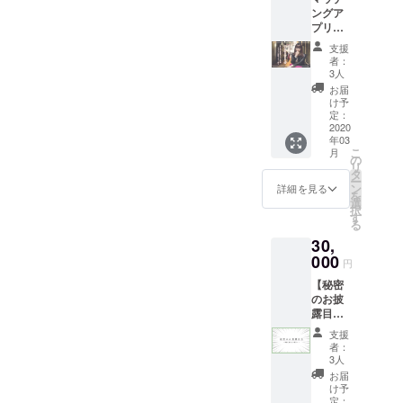
間以内
会しま
ングア
※飲食店
す
プリを
での費
始めた
用はご
支援
いor始
負担く
者：
めたけ
ださ
3人
れどプ
い。 ※
お届
ロ
公序良
け予
フィー
定：
俗に反
ル文に
2020
する内
年03
書くこ
容、法
こ
月
とがな
の
令に違
リ
い！ア
タ
反する
ー
イコン
ン
内容な
詳細を見る
を
として
選
どはお
択
載せら
す
受けで
る
れる写
きませ
30,
真がな
ん ※公
い！ そ
000
共の場
円
んなあ
所で面
【秘密
なたの
会しま
のお披
ため
す
露目会
に。 あ
へご招
なたの
支援
待】 写
人生を
者：
真だけ
一緒に
3人
だと正
振り返
お届
直誰を
り、一
け予
指名し
緒にプ
定：