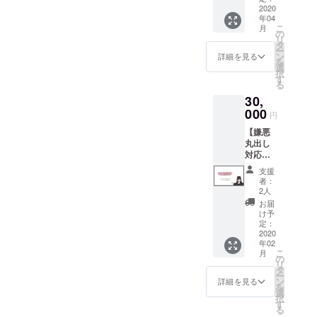
たら良
2020
ロフ文
年04
いのか
を考
こ
月
わから
え、あ
の
リ
ん！！
たかも
タ
ー
！ その
「友人
ン
詳細を見る
を
気持
とご飯
選
択
ち、お
に行っ
す
る
察しし
た時に
30,
ます。
撮られ
なので
000
まし
円
事務所
た」的
【嫌悪
オープ
な自然
丸出し
ン前の
な写真
対応し
キャス
をお撮
ます】
トお披
りしま
支援
塩対応
露目会
す！ ※
者：
ではご
へご招
あくま
2人
ざいま
待致し
で文や
お届
せん。
ます。
写真を
け予
嫌悪を
軽い立
定：
一緒に
ブンブ
2020
食パー
用意し
年02
ン投げ
ティ形
ていく
こ
月
回しま
式と
の
だけ
リ
す。想
なって
タ
で、こ
ー
像する
おり、
ン
れで必
詳細を見る
を
だけで
気軽に
選
ずマッ
択
私もし
全ての
す
チング
る
んどそ
キャス
が出来