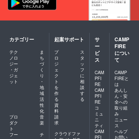
カテゴリー
起案サポート
サ
CAMP
ー
FIRE
テク
ま
プ
ス
ビ
につい
ノロ
ち
ロ
タ
ス
て
ジー
づ
ジ
ッ
・ガ
く
ェ
フ
CAM
CAMP
ジェ
り
ク
に
PFI
FIREと
ット
・
ト
相
RE
は
地
を
談
CAM
あんし
域
作
す
PFI
ん・安
活
る
る
RE
全への
性
資
コ
取り組
化
料
ミュ
み
プロ
音
請
ニ
ニュー
ダク
楽
求
ティ
ス
ト
CAM
ヘルプ
クラウドファ
フー
チ
PFI
お問い