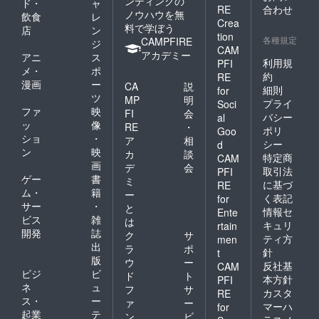
ンディングの
ド・
ャ
RE
合わせ
ノウハウを無
飲食
レ
Crea
料で学ぼう
店
ン
tion
各種規定
CAMPFIRE
ジ
CAM
アカデミー
アニ
ス
利用規
PFI
メ・
ポ
約
RE
漫画
ー
CA
説
細則
for
ツ
MP
明
プライ
Soci
ファ
映
FI
会
バシー
al
ッ
像
RE
・
ポリ
Goo
ショ
・
ア
相
シー
d
ン
映
カ
談
特定商
CAM
画
デ
会
取引法
PFI
ゲー
書
ミ
に基づ
RE
ム・
籍
ー
く表記
for
サー
・
と
情報セ
Ente
ビス
雑
は
キュリ
rtain
開発
誌
ク
サ
ティ方
men
出
ラ
ポ
針
t
版
ウ
ー
反社基
CAM
ビジ
ビ
ド
ト
本方針
PFI
ネ
ュ
フ
サ
カスタ
RE
ス・
ー
ァ
ー
マーハ
for
起業
テ
ン
ビ