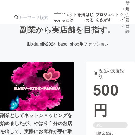
新
ロ
規
グ
会
プロジェクトを掲
はじ
プロジェクト
/
載するには
める
をさがす
イ
員
ン
登
副業から実店舗を目指す。
録
bkfamily2024_base_shop
ファッション
人気のプロ
注目のリ
注目の新着プロ
募集終了が近いプ
もうすぐ公開
ジェクト
ターン
ジェクト
ロジェクト
されます
現在の支援総
額
アート・写真
音楽
500
テクノロジー・ガジェット
ゲーム・サ
円
映像・映画
書籍・雑誌
副業としてネットショッピングを
始めましたが、やはり自分のお店
0%
ビジネス・起業
チャレンジ
を出して、実際にお客様が手に取
目標金額は