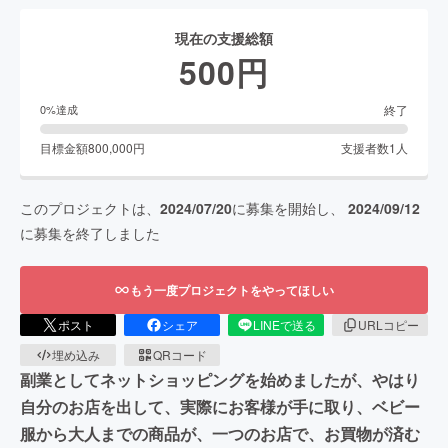
現在の支援総額
500
円
終了
0
%達成
目標金額
800,000
円
支援者数
1
人
このプロジェクトは、
2024/07/20
に募集を開始し、
2024/09/12
に募集を終了しました
もう一度プロジェクトをやってほしい
ポスト
シェア
LINEで送る
URLコピー
埋め込み
QRコード
副業としてネットショッピングを始めましたが、やはり
自分のお店を出して、実際にお客様が手に取り、ベビー
服から大人までの商品が、一つのお店で、お買物が済む