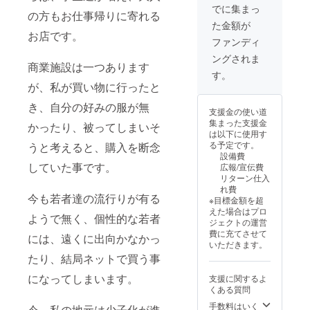
でに集まっ
の方もお仕事帰りに寄れる
た金額が
お店です。
ファンディ
ングされま
商業施設は一つあります
す。
が、私が買い物に行ったと
き、自分の好みの服が無
支援金の使い道
集まった支援金
かったり、被ってしまいそ
は以下に使用す
る予定です。
うと考えると、購入を断念
設備費
していた事です。
広報/宣伝費
リターン仕入
れ費
今も若者達の流行りが有る
※目標金額を超
えた場合はプロ
ようで無く、個性的な若者
ジェクトの運営
費に充てさせて
には、遠くに出向かなかっ
いただきます。
たり、結局ネットで買う事
になってしまいます。
支援に関するよ
くある質問
手数料はいく
今、私の地元は少子化が進