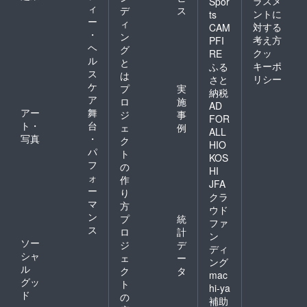
ラスメ
Spor
ィ
デ
ス
ントに
ts
ー
ィ
対する
CAM
・
ン
考え方
PFI
ヘ
グ
クッ
RE
ル
と
キーポ
ふる
ス
は
リシー
さと
ケ
プ
実
納税
ア
ロ
施
AD
アー
舞
ジ
事
FOR
ト・
台
ェ
例
ALL
写真
・
ク
HIO
パ
ト
KOS
フ
の
HI
ォ
作
JFA
ー
り
クラ
マ
方
ウド
ン
プ
統
ファ
ス
ロ
計
ン
ソー
ジ
デ
ディ
シャ
ェ
ー
ング
ル
ク
タ
mac
グッ
ト
hi-ya
ド
の
補助