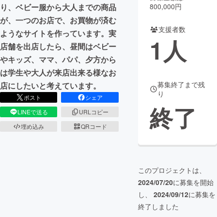
800,000円
り、ベビー服から大人までの商品
まちづくり・地域活性化
が、一つのお店で、お買物が済む
支援者数
ようなサイトを作っています。実
1
人
店舗を出店したら、昼間はベビー
CAMPFIRE for Social Good
CAMPFIRE Creation
やキッズ、ママ、パパ、夕方から
CAMPFIREふるさと納税
machi-ya
コミュニティ
は学生や大人が来店出来る様なお
募集終了まで残
店にしたいと考えています。
り
ポスト
シェア
終了
LINEで送る
URLコピー
埋め込み
QRコード
このプロジェクトは、
2024/07/20
に募集を開始
し、
2024/09/12
に募集を
終了しました