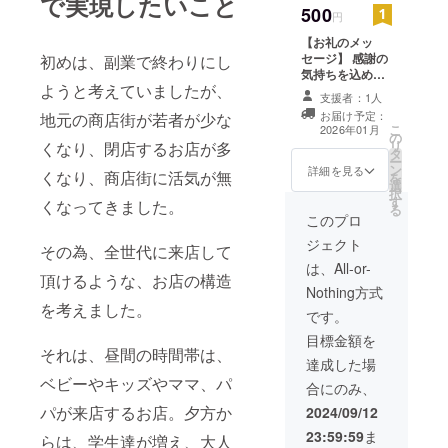
で実現したいこと
500
円
【お礼のメッ
セージ】 感謝の
初めは、副業で終わりにし
気持ちを込め
ようと考えていましたが、
て、お礼のメッ
支援者：1人
セージをお送り
お届け予定：
地元の商店街が若者が少な
します。
こ
2026年01月
の
リ
くなり、閉店するお店が多
タ
ー
ン
詳細を見る
くなり、商店街に活気が無
を
選
択
す
くなってきました。
る
このプロ
ジェクト
その為、全世代に来店して
は、All-or-
頂けるような、お店の構造
Nothing方式
を考えました。
です。
目標金額を
それは、昼間の時間帯は、
達成した場
ベビーやキッズやママ、パ
合にのみ、
パが来店するお店。夕方か
2024/09/12
23:59:59
ま
らは、学生達が増え、大人