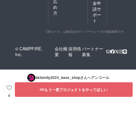
広
金申
め
請サ
方
ポー
ト
「QRコード」は株式会社デンソーウェーブの登録商標です。
© CAMPFIRE,
会社概
採用情
パートナー
Inc.
要
報
募集
bkfamily2024_base_shop
さんへアンコール
もう一度プロジェクトをやってほしい
0