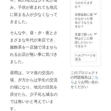
らかかります
か？
み、子供が産まれても地元
に留まる人が少なくなって
目標金額に届
かなかった場
きました。
合どうなりま
すか？
そんな中、昼・夕・夜とさ
支援で困った
時はどこに相
まざまな年代が来店でき、
談したらいい
ですか？
服飾系を一店舗で済ませら
れるお店が無い事に気づき
ヘルプページを
見る
ました。
昼間は、ママ達の交流の
このプロジェクト
の問題報告は
こち
場、夕方からは学生の交流
ら
よりお問い合わ
せください
の場になり、地元の活気を
戻せたら、少子化も減るの
では無いかと考えていま
す。