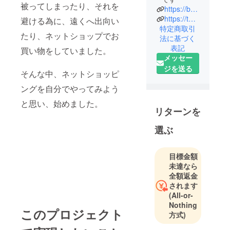
被ってしまったり、それを
https://bkfamily2024.base.shop/
https://thebase.com/to_app?s=shop&shop_id=bkfamily2024-base-shop&follow=true
避ける為に、遠くへ出向い
特定商取引
たり、ネットショップでお
法に基づく
表記
買い物をしていました。
メッセー
ジを送る
そんな中、ネットショッピ
ングを自分でやってみよう
と思い、始めました。
リターンを
選ぶ
目標金額
未達なら
全額返金
されます
(All-or-
Nothing
このプロジェクト
方式)