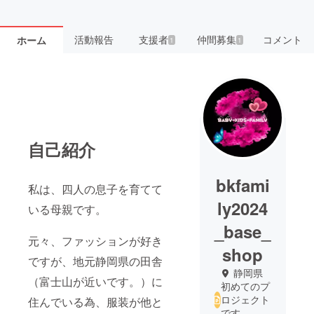
活動報告
支援者
仲間募集
コメント
ホーム
1
1
自己紹介
bkfami
私は、四人の息子を育てて
ly2024
いる母親です。
_base_
元々、ファッションが好き
shop
ですが、地元静岡県の田舎
静岡県
（富士山が近いです。）に
初めてのプ
ロジェクト
住んでいる為、服装が他と
です