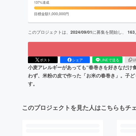
137
%達成
目標金額
1,000,000
円
このプロジェクトは、
2024/09/01
に募集を開始し、
163
ポスト
シェア
LINEで送る
U
小麦アレルギーがあっても“春巻きを好きなだけ
わず、米粉の皮で作った「お米の春巻き」。子ど
す。
このプロジェクトを見た人はこちらもチ