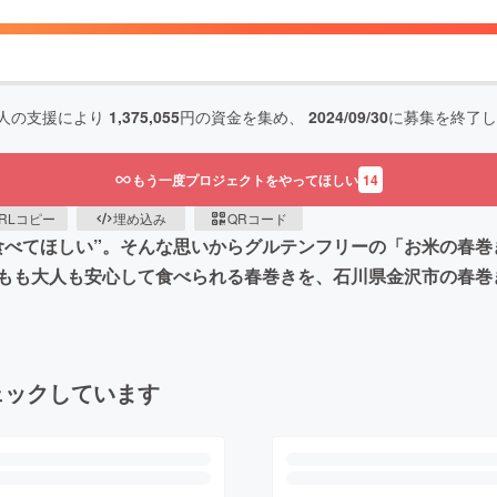
人の支援により
1,375,055
円の資金を集め、
2024/09/30
に募集を終了し
もう一度プロジェクトをやってほしい
14
RLコピー
埋め込み
QRコード
食べてほしい”。そんな思いからグルテンフリーの「お米の春
もも大人も安心して食べられる春巻きを、石川県金沢市の春巻
ェックしています