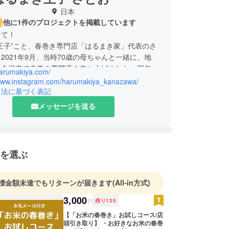
日本
他に1件のプロジェクトを掲載しています
して！
王子”こと、春巻き専門店「はるまき家」代表のさ
2021年9月、当時70歳の母ちゃんと一緒に、地
県金沢市で春巻き専門店を立ち上げました。翌年に
harumakiya.com/
称：さとお兄）も加わり、家族3人で全国の皆さま
/www.instagram.com/harumakiya_kanazawa/
ゃんの春巻き」をお届けしています。おかげさま
引法に基づく表記
5年9月には創業4周年。これまでに巻いた春巻きは累
メッセージを送る
を超えました。「春巻きってこんなに美味しかった
という驚きと感動を、多くの方からいただいていま
て今回、母ちゃんの口癖でもある「世界の子どもた
べてもらいたい」という夢を叶えるため、
を選ぶ
での新たな挑戦に踏み出すことを決意しました。
挑戦し続ける音）
標金額未達でもリターンが届きます
(All-in方式)
3,000
円
残り
120
【「お米の春巻き」お試しコース/店
頭引き取り】 ・お好きなお米の春巻