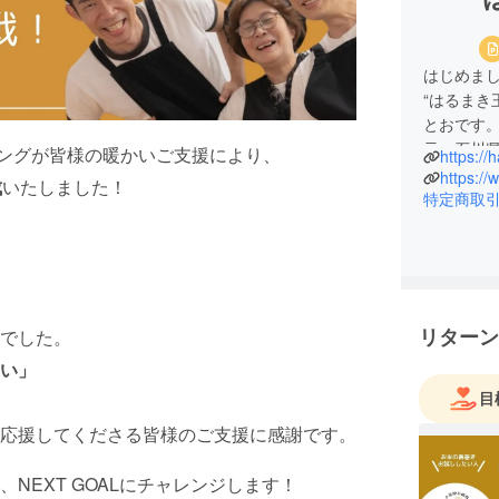
はじめま
“はるまき
とおです。
元・石川
ィングが皆様の暖かいご支援により、
https://
は兄（通
https:/
成
いたしました！
に「母ち
特定商取
で、202
計35万本
んだ！」
す。そし
ちにも食
リターン
でした。
アメリカ
い」
パリッ（
目
応援してくださる皆様のご支援に感謝です。
NEXT GOALにチャレンジします！