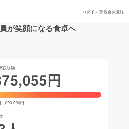
ログイン
/
新規会員登録
全員が笑顔になる食卓へ
うすぐ公開されます
支援総額
プロダクト
375,055
円
ファッション
スポーツ
,000,000円
数
ア
ソーシャルグッド
3
人