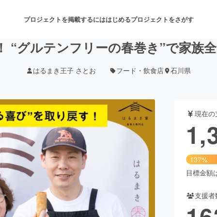
プロジェクトを掲載するには
はじめる
プロジェクトをさがす
！ “グルテンフリーの春巻き”で家族
はるまき王子 さとお
フード・飲食店
石川県
注目のリターン
注目の新着プロジェクト
募集終了が近いプロジェクト
も
現在の
音楽
舞台・パフォーマンス
1,
ゲーム・サービス開発
フード・飲食店
137%
書籍・雑誌出版
アニメ・漫画
目標金額は1
支援者
チャレンジ
ビューティー・ヘルスケ
16