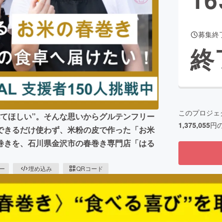
募集終
CAMPFIRE for Social Good
CAMPFIRE Creation
終
CAMPFIREふるさと納税
machi-ya
コミュニティ
このプロジェ
てほしい”。そんな思いからグルテンフリー
1,375,055
円
できるだけ使わず、米粉の皮で作った「お米
巻きを、石川県金沢市の春巻き専門店「はる
ピー
埋め込み
QRコード