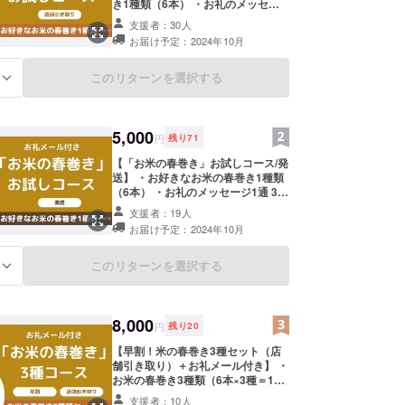
き1種類（6本） ・お礼のメッセー
ジ1通 3種類（醤油/大葉味噌/五郎島
支援者：30人
金時）の「お米の春巻き（冷凍）」
お届け予定：2024年10月
の中からお選びいただいた1種類
（計6本）を「本店」 にてお引き取
りください。 商品詳細 ・賞味期
このリターンを選択する
る
限：冷凍6ヵ月 （受け取り後） ・
保存方法： -18℃以下にて要冷凍 ◎
お米の春巻き 醤油 原材料名 皮
（米粉・塩）、もやし、豚・牛合挽
5,000
円
残り
71
肉（国産）、人参、ニラ、きび糖、
塩、ごま油、醤油（大豆を含む）
【「お米の春巻き」お試しコース/発
酒、馬鈴薯でんぷん粉 ◎お米の春巻
送】 ・お好きなお米の春巻き1種類
き 大葉みそ 原材料名 皮 （米
（6本） ・お礼のメッセージ1通 3種
粉・塩）、もやし、油揚げ、人参、
類（醤油/大葉味噌/五郎島金時）の
支援者：19人
ニラ、きび糖、塩、ごま油、米みそ
「お米の春巻き（冷凍）」の中から
お届け予定：2024年10月
（大豆（国産）・米・食塩）、酒、
お選びいただいた1種類（計6本）を
馬鈴薯でんぷん粉 ◎お米の春巻き
配送いたします。 商品詳細 ・賞味
五郎島金時 原材料名 皮（米粉・
期限：冷凍6ヵ月 （到着後） ・保
このリターンを選択する
る
塩）、五郎島金時、豆乳（国産）、
存方法： -18℃以下にて要冷凍 ◎お
きび砂糖、塩 ※本品は 小麦・大
米の春巻き 醤油 原材料名 皮 （米
豆・乳成分・鶏肉・牛肉・豚肉・り
粉・塩）、もやし、豚・牛合挽肉
んご・バナナ を含む商品と共通の設
（国産）、人参、ニラ、きび糖、
8,000
円
残り
20
備で製造しています ・来店時にお渡
塩、ごま油、醤油（大豆を含む）
しします。スタッフにクラウドファ
酒、馬鈴薯でんぷん粉 ◎お米の春巻
【早割！米の春巻き3種セット（店
ンディングで支援した旨をお声掛く
き 大葉みそ 原材料名 皮 （米
舗引き取り）＋お礼メール付き】 ・
ださい。 ・ご来店日に売り切れの可
粉・塩）、もやし、油揚げ、人参、
お米の春巻き3種類（6本×3種＝18
能性があるので事前連絡があると確
ニラ、きび糖、塩、ごま油、米みそ
本） ・お礼のメッセージ1通 3種類
支援者：10人