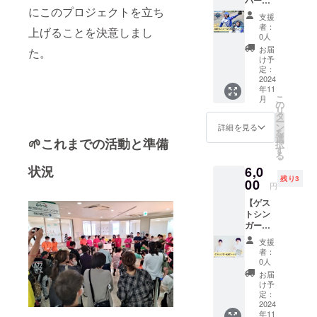
セージ
高校の
しい存
にこのプロジェクトを立ち
古屋剛
とアシ
同級生
支援
在。 親
選手サ
ガル
として
者：
上げることを決意しまし
指占い
イン入
ユース
出会
0人
を通じ
りボー
さんの
う。 高
お届
た。
て自分
ル】 今
グッズ
校卒業
け予
を知り
シーズ
をお送
定：
を機
更に輝
ン第二
2024
りしま
に、
くキッ
年11
位と盛
す。 ◉ア
「にこ
こ
カケに
月
り上
シガル
の
いち」
リ
してく
がった
ユース
タ
として
ー
ださ
三田市
大阪を
ン
楽曲制
詳細を見る
を
い！
に拠点
拠点に
選
作を始
🌱これまでの活動と準備
択
「運勢/
を置く
活動す
す
め、
る
効能は
『兵庫
るロッ
2007年
確約す
状況
6,0
ブレイ
クバン
8月11日
るもの
残り3
バー
00
ド「ア
からJR
円
ではあ
ズ』様
シガル
三宮駅
りませ
【ゲス
からご
ユー
での路
ん。」
トシン
提供い
ス」
上ライ
ガー応
ただき
2010年
ブをス
援コー
まし
メ
ター
支援
ス】 ゲ
た！ な
ジャー
ト。そ
者：
ストシ
んとブ
デ
0人
れから8
ンガー
レイ
ビュー
年の下
お届
の『く
バーズ
！ バン
け予
積み期
まごろ
の投手
定：
ド名の
間を経
う』さ
2024
古屋剛
由来
て、
年11
んから
さん。