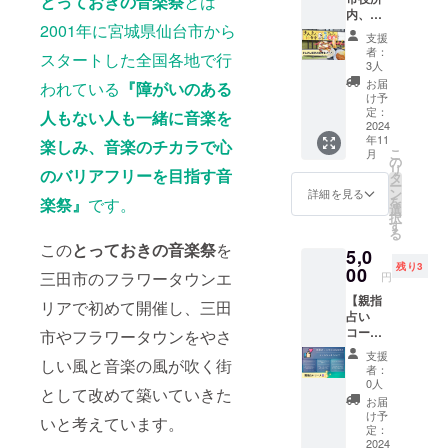
とっておきの音楽祭
とは
内、地
とって
2001年に宮城県仙台市から
域と障
おきの
支援
害福祉
美味し
者：
スタートした全国各地で行
がつな
いク
3人
がる場
レープ
お届
われている
『障がいのある
所 さ
好きな
け予
んさん
もの一
定：
人もない人も一緒に音楽を
食堂】
2024
つをあ
年11
とって
なた
楽しみ、音楽のチカラで心
こ
月
おきの
に！ 11
の
リ
のバリアフリーを目指す音
音楽祭
月24日
タ
ー
を応援
音楽祭
ン
詳細を見る
を
楽祭』
です。
してく
当日に
選
択
ださっ
お使い
す
る
ている
頂ける
この
とっておきの音楽祭
を
5,0
Alive(ア
ように
残り3
ライブ)
00
メール
三田市のフラワータウンエ
円
さん。
にて電
【親指
9月1日
子チ
リアで初めて開催し、三田
占い
から就
ケット
コー
労継続
市やフラワータウンをやさ
をお送
ス】 当
支援A型
りしま
支援
しい風と音楽の風が吹く街
日の映
を開所
す。
者：
像をご
され、
(2025年
0人
として改めて築いていきた
協力頂
さまざ
4月まで
お届
く︎︎
まな
の出店
け予
いと考えています。
SPOT
方々が
定：
でもお
LIGHT
2024
のびの
使いい