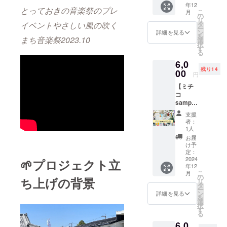
年12
様から
びと働
ただけ
とっておきの音楽祭のプレ
こ
月
親指占
けるバ
の
ます。)
リ
いのリ
リアフ
タ
イベントやさしい風の吹く
必ず
ー
ターン
リーな
ン
メール
詳細を見る
を
ご提供
まち音楽祭2023.10
場を三
選
アドレ
択
です！
田市で
す
ス、お
る
今まで
運営さ
名前を
6,0
見たこ
れてい
備考欄
残り14
とも聞
00
ます。
にご記
円
いたこ
その場
入くだ
【ミチ
ともな
所が三
さい。
コ
い親指
田市役
有効期
sample
占い。
所内に
間2025
CD】 ミ
両方の
ある
年4月ま
支援
チコの
親指(爪
『さん
で
者：
オリジ
側)を診
さん食
1人
ナルソ
ただけ
堂』。
お届
ング
で、 そ
毎日お
け予
sample
の人の
定：
弁当を
CDをお
2024
人には
🌱プロジェクト立
一つ一
年12
送り致
見せな
つ丁寧
こ
月
しま
い性格
の
に、そ
ち上げの背景
リ
す。 ・
や人に
タ
してお
ー
お礼の
は見せ
ン
料理も
詳細を見る
を
メッ
ている
選
確かな
択
セージ
性格が
す
美味し
る
動画 感
分かっ
さで。
6,0
謝の気
ちゃい
ぜひさ