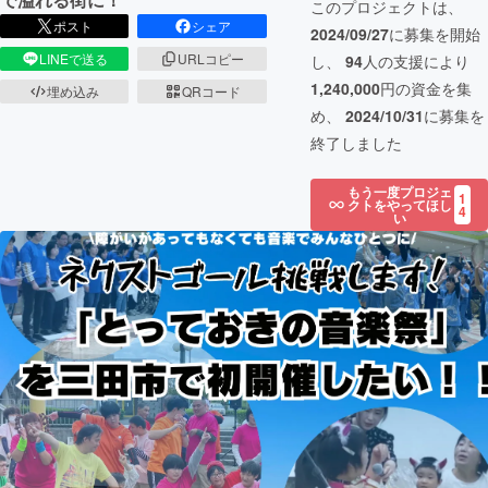
このプロジェクトは、
ポスト
シェア
2024/09/27
に募集を開始
LINEで送る
URLコピー
し、
94
人の支援により
1,240,000
円の資金を集
埋め込み
QRコード
め、
2024/10/31
に募集を
終了しました
もう一度プロジェ
1
クトをやってほし
4
い