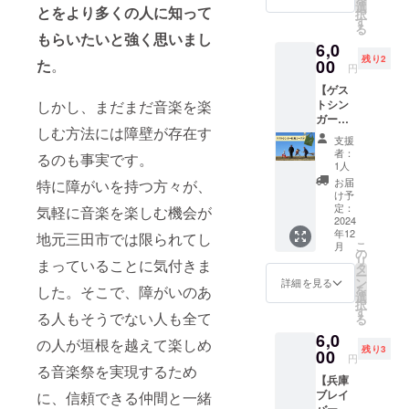
供いた
にURL
選
とをより多くの人に知って
レス、
択
だきま
を記載
す
DMもし
る
した！
しま
もらいたいと強く思いまし
くは
6,0
みなさ
す。
LINEい
残り2
んに暖
00
た
。
円
ずれか
かい
ご希望
【ゲス
メッ
の送信
トシン
しかし、まだまだ音楽を楽
セージ
方法を
ガー応
とにこ
ご記入
しむ方法には障壁が存在す
援コー
いちさ
支援
くださ
ス】 ゲ
んの
者：
い。
るのも事実です。
ストシ
グッズ
1人
SPOT
ンガー
をお送
お届
特に障がいを持つ方々が、
LIGHT
の『ア
りしま
け予
さまか
シガル
す。 ◉に
定：
気軽に音楽を楽しむ機会が
ら送ら
ユー
2024
こいち
せてい
年12
ス』さ
地元三田市では限られてし
神戸市
ただき
こ
月
んから
出身の
の
ます。
リ
まっていることに気付きま
応援の
アコー
タ
障がい
ー
グッズ
ス
ン
詳細を見る
のある
を
した。そこで、障がいのあ
をご提
ティッ
選
なしに
択
供いた
クデュ
す
る人もそうでない人も全て
関係な
る
だきま
オ。 野
く、あ
6,0
した！
球少年
の人が垣根を越えて楽しめ
なたは
残り3
みなさ
00
だった
円
世界中
んに暖
二人が
る音楽祭を実現するため
でたっ
【兵庫
かい
神戸市
た1人の
ブレイ
に、信頼できる仲間と一緒
メッ
立須磨
素晴ら
バーズ