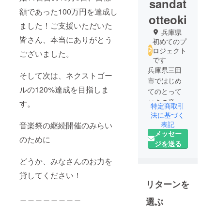
sandat
額であった100万円を達成し
otteoki
ました！ご支援いただいた
兵庫県
皆さん、本当にありがとう
初めてのプ
ロジェクト
ございました。
です
兵庫県三田
そして次は、ネクストゴー
市ではじめ
ルの120%達成を目指しま
てのとって
おきの音楽
す。
特定商取引
祭を開催し
法に基づく
ます！
表記
音楽祭の継続開催のみらい
メッセー
バリアフ
のために
ジを送る
リーがみな
さんにとっ
どうか、みなさんのお力を
て身近にな
貸してください！
るように活
リターンを
動していき
＿＿＿＿＿＿＿＿
ます。
選ぶ