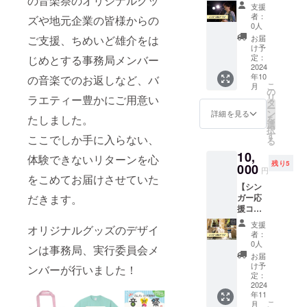
の音楽祭のオリジナルグッ
幸せな
ス】 出
ないに
・カ
ングで
害認定
レン
支援
す。 必
気持ち
演され
関わら
ラー: ピ
おすす
士２
者：
ジ・楽
ズや地元企業の皆様からの
ず受け
になっ
るシン
ず、
ンク、
めで
0人
級、神
曲提供
取れる
て帰っ
ガー
様々な
ブ
す。 こ
戸市救
お届
ご支援、ちめいど雄介をは
も行う
メール
てもら
や、事
垣根を
ルー、
のケン
け予
急イン
変わり
アドレ
えるよ
務局メ
越え等
グリー
定：
じめとする事務局メンバー
ハモク
ストラ
種。 ex.
スをご
うな、
ンバー
2024
しく人
ン ◉必ず
リーニ
クター
高木ま
記入く
年10
そんな
ミュー
の音楽でのお返しなど、バ
の心に
カラー
ングは
（応急
ひこと
ださ
こ
月
ライブ
ジシャ
届くも
をご選
の
全国で
手当普
シェキ
い。 兵
リ
ラエティー豊かにご用意い
にしま
ンがあ
のだと
択くだ
タ
平瀬楽
及
ナベイ
庫ブレ
ー
す！ ・
なたの
思いま
さい デ
ン
器だけ
詳細を見る
員）、
ベー
イバー
たしました。
を
数量：1
元に歌
す。 素
ザイン
選
のサー
兵庫県
ズ。 ◉
ズ
択
点 ・サ
をお送
晴らし
は少し
す
ビスと
ふれあ
ここでしか手に入らない、
メッ
https://
る
イズ ワ
りしま
いアー
変更が
いうこ
い活動
セージ
ks-
10,
ンサイ
す♪ 事
ティス
あるか
とで、
体験できないリターンを心
アドバ
いただ
bravers
残り5
ズ(指定
務局メ
000
トの
もしれ
三田市
イ
円
いてま
.com/
できま
ンバー
をこめてお届けさせていた
「とっ
ません
のふる
ザー。
す 音楽
【シン
せん)
︎●中村天
てお
ご了承
さと納
これま
を通じ
ガー応
だきます。
一さん
き」の
のほど
税の返
で全国
て出
援コー
サラ
音楽た
よろし
礼品に
の被災
会った
ス】 出
リーマ
ちをぜ
くお願
もなっ
地を100
支援
仲間た
オリジナルグッズのデザイ
演され
ンをし
ひお楽
いしま
ていま
者：
回以上
ちが、
るシン
ながら
しみく
す。 ・
0人
す！ ・
訪問、
いまも
ンは事務局、実行委員会メ
ガー
ギター
ださい!!
お礼の
遠方の
お届
様々な
信念を
や、事
一本 魂
・数
メッ
け予
方は往
ンバーが行いました！
支援活
持って
務局メ
をゆさ
定：
量：1点
セージ
復の送
動を行
続けて
ンバー
2024
ぶるよ
・サイ
動画 感
料をご
う。と
いる。
年11
ミュー
うな歌
ズ ワン
謝の気
負担い
りわけ
だから
こ
月
ジシャ