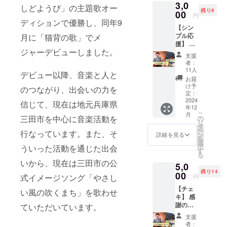
3,0
e配信を
しどようび」の主題歌オー
残り9
開催し
00
円
ます
ディションで優勝し、同年9
【シン
が、 そ
プル応
月に「猫背の歌」でメ
こでの
援】 あ
スー
ジャーデビューしました。
なたの
パー
支援
応援に
チャッ
者：
心から
ト(投げ
11人
デビュー以降、音楽と人と
感謝さ
銭)のよ
お届
せてい
うにお
け予
のつながり、出会いの力を
ただき
気持ち
定：
ます。
2024
いただ
信じて、現在は地元兵庫県
年12
プロ
けまし
こ
月
ジェク
たら、
三田市を中心に音楽活動を
の
リ
ト終了
嬉しい
タ
ー
行なっています。また、そ
後には
で
ン
詳細を見る
を
感謝の
す！！
選
択
ういった活動を通じた出会
気持ち
尚終了
す
る
を込め
までみ
いから、現在は三田市の公
5,0
てお礼
なさま
残り14
のメー
00
のお気
式イメージソング「やさし
円
ルをお
持ちを
【チェ
送りい
お待ち
い風の吹くまち」を歌わせ
キ】 感
たしま
してい
謝の気
す。
ていただいています。
ます！
持ちを
みなさ
支援
込め
まで最
者：