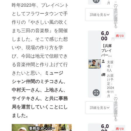
は、武
2015年
こ
月
応援の
昨年2023年、プレイベント
今回の
の
士の最
1月VAP
リ
グッズ
とって
タ
下層に
レコー
ー
としてフラワータウンで手
をご提
おきの
ン
位置す
詳細を見る
ドより
を
供いた
音楽祭
選
る身分
メ
作りの『やさしい風の吹く
択
だきま
も出演
す
である
ジャー
る
した！
される
「足
デ
まち三田の音楽祭』を開催
6,0
みなさ
シン
軽」と
ビュー
残り3
んに暖
00
ガーで
「未
しました。そこで感じた想
。 デ
円
かい
もある
熟」と
ビュー
【兵庫
メッ
いや、現場の作り方を学
んで
いう意
曲「今
ブレイ
セージ
す！ 今
味を持
日も風
バーズ
び、今回は地元で信頼でき
とくま
シーズ
つ
が吹
古屋剛
ごろう
ンは投
「youth
く」は
支援
る音楽仲間と作り上げて行
選手サ
さんの
手とし
」を組
者：
松竹配
イン入
グッズ
ても大
0人
み合わ
給の映
きたいと思い、
ミュージ
り野球
をお送
活躍さ
せたメ
お届
画「種
カー
りしま
れた 古
け予
ンバー
シャン仲間のミチコさん、
まく旅
ド】 今
す。 ・
定：
屋剛選
による
人〜く
シーズ
2024
くまご
手の歌
中村天一さん、上地さん、
造語。
にうみ
年11
ン第二
ろうオ
声も楽
バラエ
の
こ
月
位と盛
サイテキさん、と共に事務
リジナ
の
しみで
ティに
郷〜」
リ
り上
ルCD１
タ
す！ 古
富んだ
(栗山千
ー
局を運営していくことにし
がった
点 ◉くま
ン
屋剛選
詳細を見る
楽曲や
明主演)
を
三田市
ごろう
選
手から
声質の
の主題
択
ました。
に拠点
プロ
す
サイン
異なる
歌に起
る
を置く
フィー
入り
ツイン
用さ
6,0
『兵庫
ル Vo.じ
ボール
ヴォー
れ、そ
残り3
ブレイ
ん
を3名様