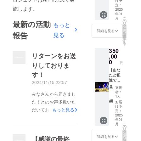
の場
け予
も行っ
期限：
ソング
実施概
定：
合：実
施します。
てい
2025年
制作(2
2025
要：30
施場所
る。
年01
4月末ま
分以内)
分×1回
は三田
こ
2010年
月
で
生演奏1
・有効
の
市フラ
最新の活動
リ
に日本
もっと
発取り
期限：
タ
ワータ
ー
クラウ
雄介オ
2025年
ン
ウン近
詳細を見る
報告
を
ンより
見る
リジナ
6月末ま
選
郊(個別
択
デ
ルソン
で ・受
す
にご連
る
ビュー
グ簡易
講方
絡致し
。 同年
350
制作プ
法：
ます)で
デ
リターンをお送
ラスレ
,00
※オンラ
す。実
ビュー
コー
インの
0
施場所
円
りしておりま
月の日
ディン
場合：
までの
本放送
グcdま
【あな
zoom（
交通費
す！
優秀新
たは
たと私
ツール
は支援
人に選
データ
達でス
や動作
者でご
2024/11/15 22:57
ばれ、
(動画)
ペシャ
環境
負担く
支援
40以上
・曲は
ルな特
等）を
ださ
者：
みなさんから届きまし
のメ
リクエ
典】 雄
使用し
い。
1人
ディア
ストな
介ミチ
ます。
た！とのお声多数いた
お届
に取り
どでき
コ オリ
※オフ
け予
上げら
だいております！ただ
もっと見る
るかで
ジナル
ライン
定：
れ話題
きない
ソング
2025
の場
いま缶バッジ、バッ
にな
年01
か ・CD
やライ
合：実
こ
る。
月
グ、tシャツ(一部まだ)
または
ブ、
施場所
の
リ
2018年
データ
レッス
は三田
タ
を送らせていただきま
ー
大阪城
（動
ン、配
市フラ
ン
詳細を見る
【感謝の最終
を
野外音
画）の
信、プ
した！今しばらくお待
ワータ