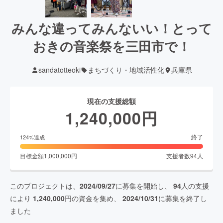
みんな違ってみんないい！とって
おきの音楽祭を三田市で！
sandatotteoki
まちづくり・地域活性化
兵庫県
現在の支援総額
1,240,000
円
終了
124
%達成
目標金額
1,000,000
円
支援者数
94
人
このプロジェクトは、
2024/09/27
に募集を開始し、
94
人の支援
により
1,240,000
円の資金を集め、
2024/10/31
に募集を終了し
ました