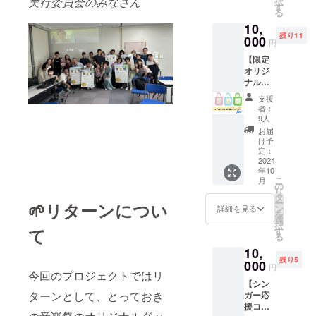
実行委員会のみなさん
択
マに活
もちろ
お子様
之（い
す
切にし
で音楽
きる
す 兵庫
る
動中！ ◉
んです
が使う
しだひ
た言葉
祭に参
事、と
ブレイ
メッ
が、 な
10,
鍵盤
ろゆ
は、今
加され
ても嬉
バーズ
セージ
んと
残り11
ハーモ
000
き） 神
日も聴
る方は
円
しくお
https://
いただ
いって
ニカは
戸出
くひと
直接お
もいま
ks-
きまし
もその
【限定
内部の
身、プ
の背中
渡しす
す、み
bravers
た！
土地に
オリジ
掃除が
ロシン
をそっ
ること
んな
.com/
とって
住む人
ナル
しにく
ガーソ
と支え
も可能
違って
おきの
たちの
グッ
い楽
ングラ
てい
です。
支援
みんな
音楽祭
温かみ
ズ】 さ
器。そ
イ
る。 ギ
者：
・必ず
いい。
のクラ
や魅力
んだ
のケン
ター。
9人
タリス
サイン
次回も
ファン
との出
とって
ハモを
ひょう
トとし
お届
当日参
よろし
へ僕た
逢い
おきの
リフ
ご防災
け予
ても評
加希
くお願
ちはこ
は、 僕
音楽祭
レッ
定：
リー
価も高
望、か
いしま
のエコ
たちの
をデザ
2024
シュし
ダー、
く、
後日配
す！
バッグ
年10
音楽活
インし
てみま
防災士
数々の
送希望
こ
月
で参加
動を豊
たエコ
せん
の
（兵庫
アー
か 備考
リ
させて
かに耕
バッグ
か？ 兄
タ
防災士
ティス
欄にお
ー
いただ
🌱リターンについ
してく
を提供
弟で使
ン
会所
詳細を見る
トとの
書きく
を
きまし
れまし
しま
われ
選
属）、
ライブ
ださ
択
た！ 当
た。 素
す。
る、他
て
す
危機管
セッ
い。 ・
る
日は素
晴らし
（商品
の人に
理士
ション
詳細は
晴らし
10,
い音楽
の説
譲られ
（自然
をはじ
ご記入
い音楽
残り5
は、年
明） ・
000
る、数
災害、
め、 サ
円
頂いた
をこの
齢や性
数量：1
今回のプロジェクトではリ
年後に
社会リ
ウンド
メール
バッグ
【シン
別、障
点 ・サ
使う、
ス
プロ
にてご
ターンとして、とっておき
に詰め
ガー応
害を持
イズ：1
そんな
ク）、
デュー
案内致
込んで
援コー
つ持た
サイズ
タイミ
住家被
ス・ア
しま