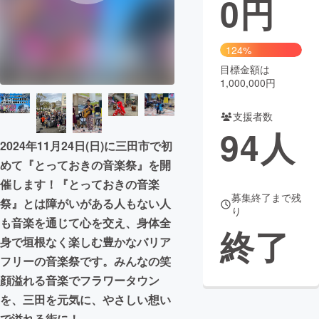
0
円
まちづくり・地域活性化
124%
目標金額は
CAMPFIRE for Social Good
CAMPFIRE Creation
1,000,000円
CAMPFIREふるさと納税
machi-ya
コミュニティ
支援者数
94
人
2024年11月24日(日)に三田市で初
めて『とっておきの音楽祭』を開
催します！『とっておきの音楽
募集終了まで残
祭』とは障がいがある人もない人
り
も音楽を通じて心を交え、身体全
終了
身で垣根なく楽しむ豊かなバリア
フリーの音楽祭です。みんなの笑
顔溢れる音楽でフラワータウン
を、三田を元気に、やさしい想い
で溢れる街に！