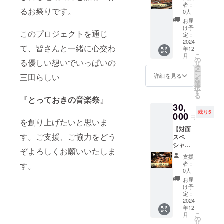
ルリ
クエス
レスを
身の経
者：
ターン
るお祭りです。
ト方法
ご記入
0人
験から
その
・動画
くださ
家族の
お届
②】 ピ
の収録
い。
け予
絆、生
このプロジェクトを通じ
アノの
時間 ・
定：
命の不
基本調
2024
支援者
思議、
て、皆さんと一緒に心交わ
年12
律を行
様との
些細な
こ
月
いま
連絡方
の
ことが
る優しい想いでいっぱいの
リ
す！ あ
法 ・有
タ
大事に
ー
なたの
効期
ン
三田らしい
詳細を見る
繋がっ
を
ピアノ
限 な
選
ている
択
を丁寧
どは個
す
という
る
に調律
『
とっておきの音楽祭
』
別にご
拡く大
30,
しま
連絡致
きな意
残り5
す。 日
000
しま
味での
円
を創り上げたいと思いま
頃の調
す。 必
愛を唄
【対面
律では
ずメー
う。神
す。ご支援、ご協力をどう
スペ
聞けな
ルアド
戸発信
シャル
い些細
レスを
の
ぞよろしくお願いいたしま
レッス
なご相
ご記入
フォー
支援
ン】 ・
談も平
くださ
者：
す。
クシン
雄介ギ
瀬楽器
い。
0人
ガー。
ター
さんな
お届
自身の
レッス
らその
け予
怠慢で
ン30分
場でお
定：
約一
・オリ
2024
聞きし
年、商
年12
ジナル
ながら
店街や
こ
月
タオル
調律い
の
公園な
リ