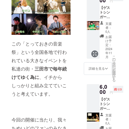
00
カルを
円
の後も
バー
Agt.&V
にご提
武器
様々な
【ゲス
ズ』様
o.ふじ
供いた
に、関
タイ
トシン
からご
わらよ
しま
西出身
アップ
ガー応
提供い
しひろ
す。 ・
の彼ら
曲を提
援コー
ただき
関西、
サイン
でしか
支援
供し、
ス】 ゲ
まし
神戸を
は古屋
者：
成し得
ひたむ
ストシ
た！ な
中心に
0人
選手か
ない エ
きに生
ンガー
んとブ
活動中
ら11月
お届
ンター
きる人
の『酒
レイ
の
け予
24日音
テイン
の心に
この「とっておきの音楽
井ヒロ
バーズ
定：
フォー
楽祭当
メント
寄り添
キ』さ
2024
の投手
クデュ
日に頂
性の高
祭」という全国各地で行わ
う音楽
年11
んから
古屋剛
オ「く
きます
いライ
を探求
こ
月
応援の
さん。
の
まごろ
れている大きなイベントを
ので ご
ブパ
してい
リ
グッズ
今回の
タ
う」 ”誰
選択頂
フォー
る。 ︎◉一
ー
をご提
とって
私達の街・
三田市で毎年続
ン
よりも
詳細を見る
いた方
マンス
言いた
を
供いた
おきの
選
楽し
で音楽
に注目
だきま
択
けてゆく為に
、イチから
だきま
音楽祭
す
み、見
祭に参
が集
した！
る
した！
も出演
ている
加され
まって
この度
しっかりと組み立てていこ
6,0
みなさ
される
方は 誰
る方は
いる。
は
残り3
んに暖
00
シン
よりも
直接お
円
近年は
うと考えています。
「とっ
かい
ガーで
楽しん
渡しす
お台場
ておき
【ゲス
メッ
もある
でいた
ること
合衆国
の音楽
トシン
セージ
んで
だく”を
も可能
「めざ
祭」に
ガー応
とにこ
す！ 今
テーマ
です。
ましラ
参加さ
援コー
いちさ
シーズ
に 神
・必ず
支援
イブ」
せてい
ス】 ゲ
んの
ンは投
今回の開催に当たり、我々
戸、関
者：
サイン
や
ただき
ストシ
グッズ
手とし
0人
西を中
当日参
「RISIN
ありが
ンガー
をお送
ちめいどのファンのみなさ
ても大
心に活
お届
加希