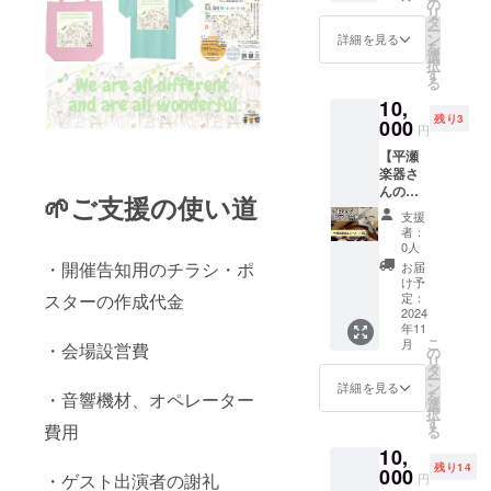
を届け
の
サイズ
持ちを
ただき
東日本
こそ、
リ
ンがあ
るシン
タ
(指定で
込め
ます。
大震災
また会
ー
なたの
ガー。
ン
きませ
て、お
詳細を見る
お近く
の被災
えるん
を
元に歌
妻への
選
ん)
礼の
の方は
地、宮
です。
択
をお送
曲が涙
す
メッ
平瀬楽
城県石
そんな
る
りしま
を誘
セージ
器まで
巻市に
ご縁か
10,
す♪ 事
う。 熱
動画を
お持ち
は、震
ら三田
残り3
務局メ
000
い歌声
お送り
くださ
円
災後５
で演奏
ンバー
をみな
しま
い。 鍵
年間毎
できる
【平瀬
︎●SAITE
さんへ
す。 ・
盤ハー
月通い
のをと
楽器さ
KIさん
届けま
収録時
モニカ
続け、
ても嬉
んのス
【プロ
す。 生
間：約3
🌱
ご支援の使い道
のク
地元住
しく思
ペシャ
フィー
配信OR
分間 ・
リーニ
支援
民と共
いま
ルリ
ル】
リアル
提供方
者：
ングを
に楽曲
す。皆
ターン
SAITEK
どちら
0人
法：
いたし
『やっ
様に会
その
I(読み:
でもok
・開催告知用のチラシ・ポ
メール
お届
ます。
ぺす♡
えるの
①】 平
サイテ
どちら
け予
にURL
必ず備
石巻』
を楽し
瀬楽器
キ) 兵庫
定：
スターの作成代金
か希望
を記載
考欄に
を制作
みにし
で大人
2024
県三田
を備考
しま
持ち込
するな
ていま
年11
気なイ
市出身
欄に記
す。
み か、
ど、深
こ
す！
月
・会場設営費
ベン
のVo/Gt
の
入お願
配送
い交流
リ
ト！
さい
タ
い致し
か、 ご
が続い
ー
『ピア
とー
ン
ます。
詳細を見る
記入お
てい
を
・音響機材、オペレーター
ノ解体
(SAITO)
選
(交通費
願い致
る。 ◉
択
ショー
とVo/Ba
す
別) ・有
しま
費用
メッ
る
！』 平
いえき
効期
す。 ・
セージ
10,
瀬楽器
(IEKI)で
限：
有効期
頂いて
残り14
で大人
000
結成。
2025年
・ゲスト出演者の謝礼
円
間2025
ます 心
気なイ
主な活