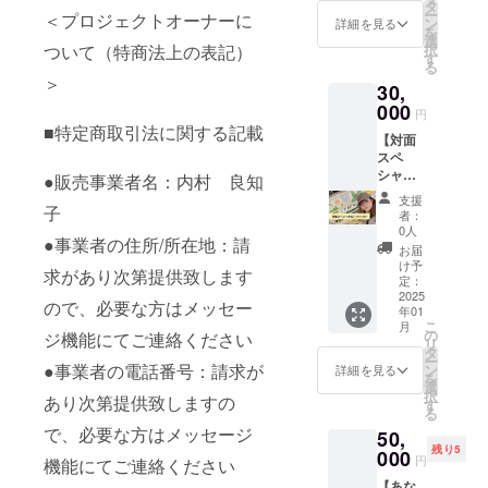
付き (サ
たしま
タ
どで生
ー
＜プロジェクトオーナーに
イズ
す。 実
ン
詳細を見る
活した
を
84×34c
際に調
選
時期が
択
ついて（特商法上の表記）
m変更
律する
す
あり、
る
の可能
ところ
それに
＞
30,
性あり)
を見な
ちなん
・お礼
000
がらで
円
でホー
のメッ
もOK！
■特定商取引法に関する記載
ムレ
【対面
セージ
この機
ス・
スペ
動画 感
会に自
フォー
シャル
謝の気
分の楽
●販売事業者名：内村 良知
クシン
レッス
持ちを
器のこ
支援
ガーな
ン】 ・
子
込め
とを存
者：
どと呼
ミチコ
て、お
分に知
0人
ばれ、
●事業者の住所/所在地：請
ピアノ
礼の
るチャ
お届
その経
orボー
メッ
ンスで
け予
験と
求があり次第提供致します
カルor
セージ
定：
す！ ・
フット
耳コピ
2025
動画を
修理等
ので、必要な方はメッセー
ワーク
年01
レッス
お送り
がある
の軽さ
こ
月
ン30分
しま
の
場合は
ジ機能にてご連絡ください
を活か
リ
・オリ
す。 ・
タ
別途お
し全国
ー
ジナル
収録時
●事業者の電話番号：請求が
ン
見積り
詳細を見る
津々
を
タオル
間：約3
選
させて
浦々で
択
あり次第提供致しますの
付き (サ
分間 ・
す
いただ
ライ
る
イズ
提供方
きます
ブ、イ
で、必要な方はメッセージ
50,
84×34c
法：
・ご自
ベント
残り5
m変更
000
メール
宅まで
円
機能にてご連絡ください
出演を
の可能
にURL
の交通
続け
【あな
性あり)