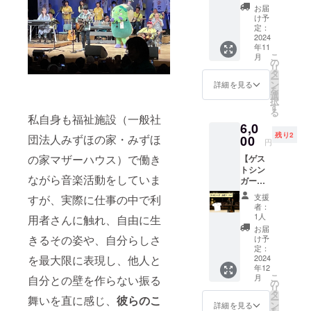
ジナル
す。
お送り
お届
さんさ
ソング
け予
いただ
ん食堂
sample
定：
けると
のお食
CDをお
2024
鑑定結
事券を
年11
送り致
果の ・
みなさ
こ
月
しま
の
音声
まへ！
リ
す。 ・
タ
データ
ぜひ足
ー
お礼の
ン
詳細を見る
(画像を
を運ん
を
メッ
選
診た瞬
で体験
択
セージ
す
間から
してみ
る
動画 感
私自身も福祉施設（一般社
終了ま
てくだ
6,0
謝の気
でを) ・
さい。
残り2
持ちを
団法人みずほの家・みずほ
00
テキス
円
・さん
込め
トデー
さん食
の家マザーハウス）で働き
【ゲス
て、お
タ ご記
堂 日替
トシン
礼の
入頂い
わり定
ながら音楽活動をしていま
ガー応
メッ
たメー
食お食
援コー
セージ
ルアド
支援
すが、実際に仕事の中で利
事券(1
ス】 ゲ
動画を
者：
レス、
食分) ・
ストシ
お送り
1人
用者さんに触れ、自由に生
SNSの
有効期
ンガー
しま
お届
DM又は
間2025
の『に
す。 ・
きるその姿や、自分らしさ
け予
LINEで
年3月末
こい
収録時
定：
お送り
まで
ち』さ
2024
を最大限に表現し、他人と
間：約3
いたし
年12
んから
分間 ・
ます。 ◉
こ
月
自分との壁を作らない振る
応援の
提供方
の
備考欄
リ
グッズ
法：
タ
にメー
舞いを直に感じ、
彼らのこ
ー
をご提
メール
ン
詳細を見る
ルアド
を