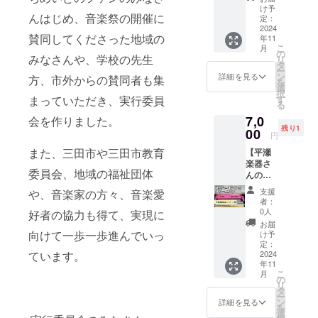
G SUN
とうご
の『石
りしま
活躍さ
け予
動中。
望、か
ROCK
ざいま
んはじめ、音楽祭の開催に
田裕
す。 ・
定：
れた 古
二人の
後日配
FESTIV
す!! 神
之』さ
2024
酒井ヒ
屋剛選
繰り出
送希望
AL」な
戸のア
賛同してくださった地域の
年11
んから
ロキさ
手の歌
すハー
か 備考
どの 野
こ
コース
月
応援の
んオリ
の
声も楽
モニー
欄にお
みなさんや、学校の先生
外ロッ
リ
ティッ
グッズ
ジナル
タ
しみで
は聴い
書きく
クフェ
ー
クデュ
をご提
CD1点
ン
す！ 古
詳細を見る
てよし
方、市外からの賛同者も集
ださ
スティ
を
オにこ
供いた
◉酒井ヒ
選
屋剛選
見てよ
い。 ・
バル出
択
いちで
だきま
ロキ シ
す
まっていただき、実行委員
手から
し。く
詳細は
演や、
る
す。 僕
した！
ンガー
サイン
まごろ
ご記入
TBS系
たちは
7,0
みなさ
会を作りました。
ソング
入り野
うの"音
頂いた
「中居
17年と
残り1
んに暖
00
ライ
球カー
楽"を 是
円
メール
正広の
いう音
かい
ター＆
ドを3名
非体感
にてご
金曜日
楽活動
また、三田市や三田市教育
【平瀬
メッ
ギタリ
様にご
して下
案内致
のスマ
の中
楽器さ
セージ
スト。
提供い
さい。 ◉
しま
たち
委員会、地域の福祉団体
で、地
んのス
とにこ
1982年
たしま
メッ
す。 必
へ」
元兵庫
ペシャ
いちさ
11月16
す。 ・
セージ
支援
や、音楽家の方々、音楽愛
ず受け
NTV系
の魅力
ルリ
んの
日生ま
サイン
者：
いただ
取れる
「スッ
を音楽
ターン
グッズ
れ。AB
0人
は古屋
好者の協力も得て、実現に
きまし
メール
キ
に乗せ
その
をお送
型。 体
選手か
お届
た！
アドレ
リ！！
届けて
③】 鍵
りしま
向けて一歩一歩進んでいっ
温が目
け予
ら11月
とって
スをご
」出演
きまし
盤ハー
す。 ・
定：
の前に
24日音
おきの
記入く
などを
た。 そ
モニカ
2024
ています。
石田裕
感じと
楽祭当
音楽
ださ
経て、
の土地
年11
のク
之さん
れるよ
日に頂
祭、前
い。 ・
こ
今日も
月
にある
リーニ
オリジ
の
うな
きます
回に引
サイン
リ
楽せず
素晴ら
ングを
ナル
タ
声、人
ので ご
き続き
ボール
ー
楽しく
しい名
いたし
CD1点
ン
間くさ
詳細を見る
選択頂
今回も
は用意
を
をテー
産品は
ます。
◉石田裕
選
さを大
いた方
参加で
致しま