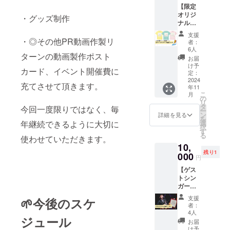
4月末ま
年6月ま
のバリ
【限定
ベント
動拠点
で
で
アフ
オリジ
「ピア
は神戸
・グッズ制作
リー、
ナル
ノ解体
で、関
三田か
グッズ
ショー
西圏を
支援
ら広め
新色追
！」 あ
・◎その他PR動画作製リ
中心に
者：
ましょ
加！】
なたの
ライブ
6人
う！！
ターンの動画製作ポスト
さんだ
お家の
ハウ
お届
とって
ピアノ
ス・路
け予
カード、イベント開催費に
おきの
を実際
定：
上・イ
音楽祭
2024
に解体
ベント
充てさせて頂きます。
年11
をデザ
しなが
など精
こ
月
インし
らピア
の
力的に
リ
たオリ
ノの歴
タ
活動
今回一度限りではなく、毎
ー
ジナルT
史や音
ン
中。 2
詳細を見る
を
シャツ
が鳴る
選
年継続できるように大切に
人とも
択
を提供
仕組み
す
作詞・
る
しま
使わせていただきます。
を学び
作曲に
10,
す。
ましょ
携わっ
残り1
（商品
000
う！ い
てお
円
の説
ろいろ
り、ア
【ゲス
明） ・
なピア
コース
トシン
数量：1
ノに関
ティッ
ガー応
点 ・サ
する裏
クギ
援コー
イズ：
話も
ター&
支援
🌱今後のスケ
ス】 ゲ
S.M.L
きっと
ベース
者：
ストシ
・カ
勉強に
4人
を弾き
ジュール
ンガー
ラー: ピ
なるは
なが
お届
の『作
ンク、
ず！ 解
け予
ら、あ