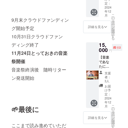
人』さ
イエ
定：
体
たたか
んから
2024
ロー、
ショー
く届け
年12
応援の
ミント
はあな
るツイ
こ
月
グッズ
グリー
の
たのご
ンボー
9月末クラウドファンディン
リ
をご提
ン ◉必ず
タ
自宅に
カルユ
ー
供いた
カラー
ン
伺いま
詳細を見る
ニッ
グ開始予定
を
だきま
をご選
選
す。 ま
ト。 生
択
した！
択くだ
す
10月31日クラウドファン
たは施
配信OR
る
みなさ
さい デ
設でも
リアル
15,
んに暖
ディング終了
ザイン
可能で
どちら
残り2
かい
000
は少し
す。 (施
でもok
円
11月24日とっておきの音楽
メッ
変更が
設の場
どちら
【音楽
セージ
あるか
合は施
か希望
祭開催
であな
と作人
もしれ
設側に
を備考
たにお
さんの
ません
許可な
欄に記
音楽祭終演後 随時リター
返し】
グッズ
ご了承
どをお
入お願
支援
感謝の
をお送
のほど
取頂き
者：
ン発送開始
い致し
気持ち
りしま
よろし
3人
事前に
ます。
を込め
す。 ・
くお願
平瀬楽
お届
(交通費
て、 雄
作人さ
いしま
け予
器様に
別) ・有
介ギ
んが描
定：
す。 ・
ご相談
効期
ターで
2024
いてく
お礼の
くださ
限：
年12
あなた
ださる
メッ
い) 会場
2025年
こ
月
🌱最後に
だけの
オリジ
の
セージ
までの
4月末ま
リ
リクエ
ナルサ
タ
動画 感
交通費
で
ー
スト曲
イン入
ン
謝の気
詳細を見る
は三田
を
を1曲リ
り『こ
選
持ちを
市内は
択
ここまで読み進めていただ
クエス
の日の
す
込め
無料、