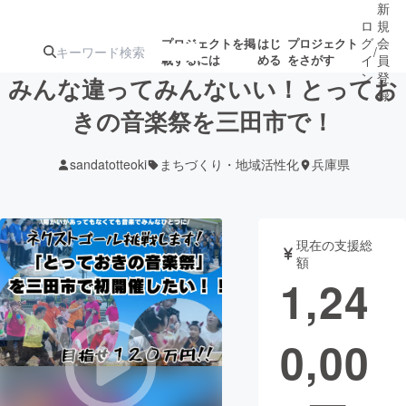
新
ロ
規
グ
会
プロジェクトを掲
はじ
プロジェクト
/
載するには
める
をさがす
イ
員
ン
登
みんな違ってみんないい！とってお
録
きの音楽祭を三田市で！
人気のプロ
注目のリ
注目の新着プロ
募集終了が近いプ
もうすぐ公開
sandatotteoki
まちづくり・地域活性化
兵庫県
ジェクト
ターン
ジェクト
ロジェクト
されます
アート・写真
音楽
現在の支援総
額
1,24
テクノロジー・ガジェット
ゲーム・サ
0,00
映像・映画
書籍・雑誌
ビジネス・起業
チャレンジ