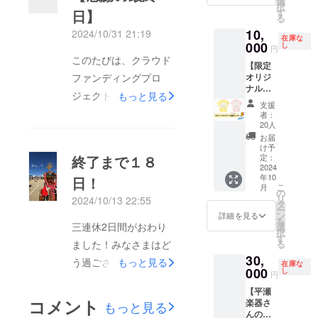
選
択
楽堂に
希望は
チコン
ウン近
す
日】
ちくださいませ！あと
る
て、過
選べる
サート
郊(個別
去最大
10,
のかど
なんで
2024/10/31 21:19
にご連
少しで本番！みなさま
在庫な
規模の
うか ・
もOK！
000
絡致し
し
円
単独公
で盛り上げましょう！
提供方
事務局
ます)で
このたびは、クラウド
演を敢
【限定
法 ・支
メン
す。実
当日限定グッズもあり
行、
オリジ
ファンディングプロ
援者と
バーも
施場所
2019年
ナル
ます！ミチコの手作り
の連絡
参加(ご
までの
ジェクト「さんだとっ
もっと見る
12月29
グッ
方法 ・
支援ご
交通費
支援
です。ぜひご覧になっ
日更に
ズ】 さ
有効期
本人も
ておきの音楽祭を三田
は支援
者：
規模を
んだ
限 など
参加
てくださいね♡
者でご
20人
市で初開催したい！」
拡大
とって
全て個
OK) 全
負担く
お届
し、神
おきの
別でご
て要相
ださ
け予
にご関心をお寄せいた
戸国際
音楽祭
相談さ
談でカ
定：
終了まで１８
い。
だき、ありがとうござ
会館で
をデザ
2024
せて頂
スタマ
の単独
年10
インし
日！
きま
イズ！
います。９月27日より
こ
月
公演を
たオリ
す。 必
感謝を
の
リ
2024/10/13 22:55
成功さ
開始いたしました本プ
ジナルT
ずメー
形に精
タ
ー
せる。
シャツ
ルアド
一杯さ
ン
詳細を見る
ロジェクトは、残り3
を
(友人の
を提供
レスの
せてく
三連休2日間がおわり
選
択
さんま
しま
時間で終了いたしま
ご記入
ださ
す
る
ました！みなさまはど
のまん
す。
をお願
い！ ・
す。誠にありがたいこ
まちゃ
30,
（商品
い致し
提供方
う過ごされています
もっと見る
在庫な
んも駆
の説
000
ます。
法 ・支
し
とに本来目標の
円
か？三田市では各地で
けつけ
明） ・
援者と
1,000,000円に対し、
る笑)
【平瀬
数量：1
の連絡
秋祭り、土曜日は三田
コメント
2022年
楽器さ
点 ・サ
もっと見る
方法 ・
ここまでで90名様から
『阪神
んのス
バルがありました。ご
イズ：
有効期