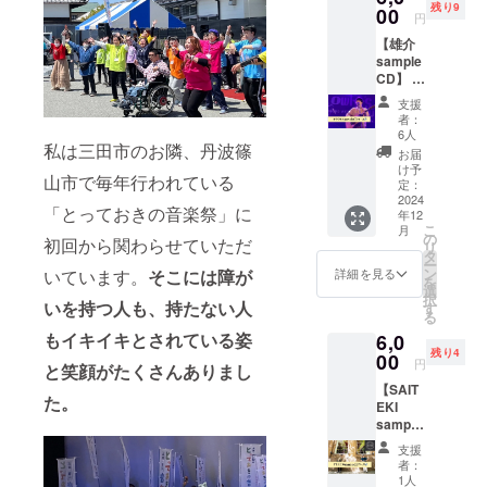
残り9
持ちを
00
ますw
んさん
円
込め
また普
食堂で
【雄介
て、お
段、物
も味
sample
礼の
事をど
わって
CD】 雄
メッ
のよう
知って
介のオ
セージ
に捉え
いただ
支援
リジナ
動画を
ている
きたい
者：
ルソン
お送り
のかま
6人
です。
グ
私は三田市のお隣、丹波篠
しま
で 分
三田市
お届
sample
す。 ・
かっ
け予
内のオ
山市で毎年行われている
CDをお
収録時
定：
ちゃい
フィス
送り致
2024
間：約3
ます。
へお届
「とっておきの音楽祭」に
年12
しま
分間 ・
・もっ
けのお
こ
月
す。 ・
提供方
の
と自分
弁当は
初回から関わらせていただ
リ
お礼の
法：
タ
を知り
予約制
ー
メッ
メール
ン
たい方
詳細を見る
いています。
そこには障が
で当日9
を
セージ
にURL
選
・客観
時まで
択
動画 感
いを持つ人も、持たない人
を記載
す
的なア
にお願
る
謝の気
しま
ドバイ
いしま
もイキイキとされている姿
6,0
持ちを
す。
スが欲
す。個
残り4
込め
00
しい方
人の方
円
と笑顔がたくさんありまし
て、お
・占い
は店頭
【SAIT
礼の
好きな
引き取
た。
EKI
メッ
方 にオ
りでご
sample
セージ
ススメ
注文い
CD】
動画を
です！
ただけ
支援
SAITEK
お送り
親指の
者：
ます。
Iのオリ
しま
1人
画像を
今回は