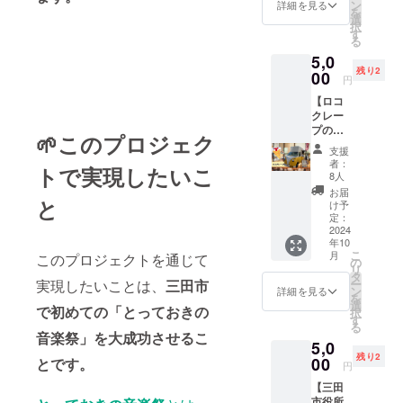
謝を込
礼の
ン
詳細を見る
するも
を
めて手
メッ
選
のでは
択
作りい
セージ
す
ありま
る
たしま
動画を
せん)
5,0
す。 ・
お送り
残り2
お礼の
00
しま
円
メッ
す。 ・
【ロコ
セージ
収録時
クレー
動画 感
間：約3
プの美
謝の気
分間 ・
🌱このプロジェク
味しい
持ちを
提供方
支援
クレー
込め
法：
者：
トで実現したいこ
プ
て、お
メール
8人
を！】
礼の
にURL
お届
三田市
と
メッ
を記載
け予
で活動
セージ
定：
しま
されて
2024
動画を
す。
年10
いるロ
お送り
こ
月
このプロジェクトを通じて
コク
しま
の
リ
レープ
す。
タ
ー
実現したいことは、
三田市
さん、
ン
詳細を見る
を
実は主
選
で初めての「とっておきの
択
催のち
す
る
めいど
音楽祭」を大成功させるこ
5,0
雄介の
残り2
家族で
00
とです。
円
もあり
【三田
ます。
市役所
そんな