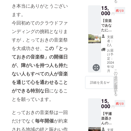
る
ト限定
限定イ
て、お
その他
き本当にありがとうござい
15,
動画 オ
ラスト
礼の
別途ご
残り3
リジナ
000
色紙』
メッ
負担お
ます。
円
ル缶
一点 ・
セージ
願い致
【音楽
バッチ
限定配
今回初めてのクラウドファ
動画を
しま
であな
(クラウ
信ライ
お送り
す。 有
たにお
ドファ
ンディングの挑戦となりま
ブ(リア
しま
効期限
返し】
ンディ
ルタイ
す。 ・
２０２
支援
すが，とっておきの音楽祭
感謝の
ング限
ムで観
収録時
者：
５年6月
気持ち
定) ・リ
れな
2人
間：約3
まで お
を大成功させ、
この「とっ
を込め
クエス
かった
分間 ・
お届
電話番
て、 ミ
ト方法
方は録
け予
提供方
号、
ておきの音楽祭」の開催日
チコス
・動画
定：
画観れ
法：
メール
トピで
2024
の収録
ま
メール
が、障がいを持つ人も持た
アドレ
年12
あなた
時間 ・
す)URL
にURL
スは必
こ
月
だけの
支援者
の
ない人もすべての人が音楽
◉作人 名
を記載
須にな
リ
曲を1曲
様との
タ
前は本
しま
りま
ー
弾き語
を通じて心を通わせること
連絡方
ン
名か
詳細を見る
す。
す。
を
りリク
法 ・有
選
ら。
択
ができる特別な日
になるこ
エスト
効期
す
1984年
る
限定動
限 な
4月30日
とを願っています。
15,
画 クラ
どは個
生ま
残り3
ウド
000
別にご
れ。兵
円
ファン
連絡致
庫県明
とっておきの音楽祭は一回
【平瀬
ディン
しま
石市出
楽器さ
グ限定
す。 必
身、神
だけでなく
毎年開催
が約束
んのス
缶バッ
ずメー
戸市育
ペシャ
ジ ・リ
される地域の絆と賑わい作
ルアド
ち。 自
支援