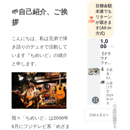
三田市のシ
目標金額
ンガーソン
🌱自己紹介、ご挨
未達でも
グライター
リターン
拶
ミチコがク
が届きま
ラウドファ
す
(All-in
方式)
ンディング
こんにちは、私は兄弟で弾
担当してい
1,0
00
ます。
き語りのデュオで活動して
円
【クラ
います『ちめいど』の雄介
ウド
ファン
と申します。
ディン
支援
グあり
者：
がとう
8人
コー
お届
ス】 ２
け予
３日か
定：
らの特
2024
年10
別なご
こ
月
支援
の
リ
コース
タ
ー
です！
ン
詳細を見る
を
我々「ちめいど」は2006年
２３日
選
択
に
す
6月にフジテレビ系「めざま
る
YouTub