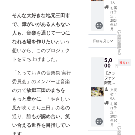
て、 さ
後ゴー
1人
んだ
ルまで
お届
とって
進みま
け予
そんな大好きな地元三田市
おきの
定：
しょ
音楽祭
2024
う！ ・
で、障がいがある人もない
年12
事務局
プロ
こ
月
メン
の
ジェク
人も、音楽を通じて一つに
リ
バー(雄
タ
ト終了
ー
介、ミ
ン
なれる場を作りたい
という
後には
詳細を見る
を
チコ、
選
２３日
択
中村天
想いから、このプロジェク
す
配信ラ
る
一、サ
イブで
トを立ち上げました。
5,0
イテ
録音し
残り14
キ、上
00
た出演
円
地)チェ
者のみ
「とっておきの音楽祭 実行
【クラ
キサイ
なさん
ファン
ン入り
のあり
委員会」のメンバーは音楽
限定缶
をお送
がとう
バッ
りしま
ボイス
の力で
故郷三田のまちを
支援
ジ】 ク
す。 ・
のデー
者：
ラウド
お礼の
もっと豊かに
、「やさしい
6人
タを
ファン
メッ
メール
お届
ディン
風が吹くまち三田」の名の
セージ
け予
でお送
グだけ
動画 感
定：
りしま
通り、
誰もが認め合い、笑
の限定
2024
謝の気
す。
年10
缶バッ
持ちを
(YouTub
い合える世界を目指してい
こ
月
ジで
込め
の
e配信を
リ
す。 感
て、お
タ
ご提供
ます。
ー