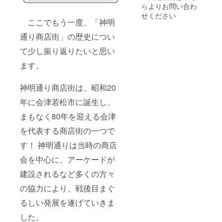
ロゴや
社ロ
ン前に
ら
よりお問い合わ
イズ
皿(小)：
紹介文
ゴ・紹
送付し
せください
革べ
高さ
の画像
介文
ます。
ここでもう一度、「神明
こ：高
3.5cm×
の受け
（50〜
④オー
さ7cm×
幅9cm
通り商店街」の歴史につい
渡しに
100文字
プニン
幅15cm
●ストー
ついて
程度）
グイベ
唐人
リー
て少し振り返りたいと思い
は、プ
を掲載
ントご
凧：A4
ブック
ロジェ
・注意
招待 ●
ポス
につい
ます。
クト終
事項：
ストー
トカー
て ・掲
了後に
支援
リー
ド：高
載期
お送り
時、必
ブック
さ
神明通り商店街は、昭和20
間：事
する
ず備考
につい
15cm×
業が存
メール
欄に掲
て ・掲
年に会津若松市に誕生し、
幅10cm
続する
をご確
載を希
載期
ス
限り掲
認くだ
望され
間：事
まもなく80年を迎える会津
テッ
載 ・掲
さい。
るお名
業が存
カー：
載方
を代表する商店街の一つで
●オープ
前をご
続する
高さ
法：文
ニング
記入く
限り掲
10cm×
字のみ
す！ 神明通りは当時の商店
イベン
ださい
載 ・掲
幅
掲載 ・
トにつ
載方
7.5cm ●
会を中心に、アーケードが
注意事
いて ・
：
法：会
ストー
項：支
會津商
ロゴや
社ロ
建設されるなど多くの方々
リー
援時、
人館に
紹介文
ゴ・紹
ブック
必ず備
て2024
の画像
介文
の協力により、戦後目まぐ
につい
考欄に
年12月
の受け
（50〜
て ・掲
掲載を
るしい発展を遂げていきま
頃の開
渡しに
100文字
載期
希望さ
催予定
ついて
程度）
間：事
れるお
した。
は、プ
を掲載
業が存
名前を