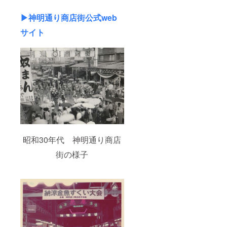
ロジェ
・注意
続する
ご記入
クト終
事項：
限り掲
くださ
▶︎神明通り商店街公式web
了後に
支援
載 ・掲
い。
お送り
時、必
サイト
載方
する
ず備考
法：文
メール
欄に掲
字のみ
をご確
載を希
掲載 ・
認くだ
望され
注意事
さい。
るお名
項：支
●オープ
前をご
援時、
ニング
記入く
必ず備
イベン
ださい
考欄に
トにつ
掲載を
いて ・
：
希望さ
會津商
ロゴや
れるお
人館に
紹介文
名前を
て2024
の画像
ご記入
昭和30年代 神明通り商店
年12月
の受け
くださ
頃の開
渡しに
い。
街の様子
催予定
ついて
は、プ
ロジェ
クト終
了後に
お送り
する
メール
をご確