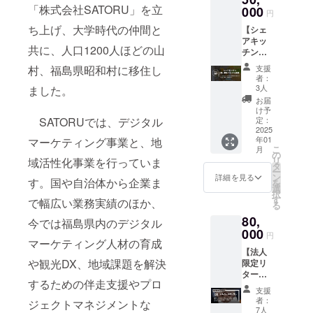
らの関
リー
希望さ
前
「株式会社SATORU」を立
供！何
000
NT」の
供！ お
係者の
円
ブック
れるお
（ニッ
度も神
厳選ア
うちで
熱い想
は郵送
名前を
クネー
ち上げ、大学時代の仲間と
【シェ
明通り
イテム
使って
いと施
しま
ご記入
ム）を
アキッ
に訪れ
「BAIH
も、店
設紹介
す） ●
共に、人口1200人ほどの山
くださ
掲載し
チン
たい、
U 革べ
舗で
で構成
榮川 冬
い
ます（※
第一期
コアな
こ」と
使って
する、
支援
村、福島県昭和村に移住し
の蔵
ストー
トライ
ファン
「会津
も◎の
者：
ストー
セット
リー
アル会
ならこ
唐人
3人
ました。
DURAL
リー
につい
ブック
員】 ・
のコー
凧 A4
EXをぜ
お届
ブック
て ・名
は郵送
シェア
ス！ ・
プリン
け予
ひお試
に、ご
称：榮
しま
キッチ
開業サ
定：
SATORUでは、デジタル
ト、ポ
しくだ
支援頂
川 冬の
す）
ン入会
2025
ポー
スト
さい！
いた方
蔵セッ
●「POT
年01
マーケティング事業と、地
金＋先
ターと
カー
のお名
ト ・内
こ
月
SET」
行見学
して、
の
ド、ス
「AND
前
容量：
リ
域活性化事業を行っていま
につい
参加＋
公式
タ
テッ
PERCE
（ニッ
純米
ー
て ・カ
出店に
webサ
ン
カー 」
詳細を見る
NT」
クネー
す。
国や自治体から企業ま
酒・純
を
フェ
おける
イトに
選
をご提
は、衣
ム）を
米吟醸
択
カップ
相談
ご支援
す
供！ 革
服、食
で幅広い業務実績のほか、
掲載し
Go
る
をモ
（何度
頂いた
の風合
品、植
ます（※
Beyond
チーフ
80,
でも）
方のお
今では福島県内のデジタル
いと経
物、雑
ストー
・純米
にした
を提供
000
名前
年変化
貨など
円
リー
酒辛口
キャッ
します
マーケティング人材の育成
（ニッ
を楽し
暮らし
ブック
720mlx
チーな
【法人
（先行
クネー
めて、
に花を
は郵送
各1本
や観光DX、地域課題を解決
ポット
限定リ
見学に
ム）を
インテ
添えら
しま
・保存
が2点、
ター
ついて
掲載し
リアに
れる様
す）
方法：
するための伴走支援やプロ
レリー
ン シ
は準備
ます。
もマッ
なアイ
支援
●『会津
直射日
フ プラ
ルバー
ができ
・プロ
チする
者：
テム、
ジェクトマネジメントな
銘産の
光、高
ンター
スポン
次第、
ジェク
7人
革べこ
地元の