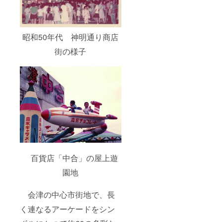
認くだ
さい。
●オープ
ニング
イベン
昭和50年代 神明通り商店
トにつ
街の様子
いて ・
會津商
人館に
て2024
年12月
頃の開
催予定
百貨店「中合」の屋上遊
園地
会津の中心市街地で、長
く連なるアーケードをシン