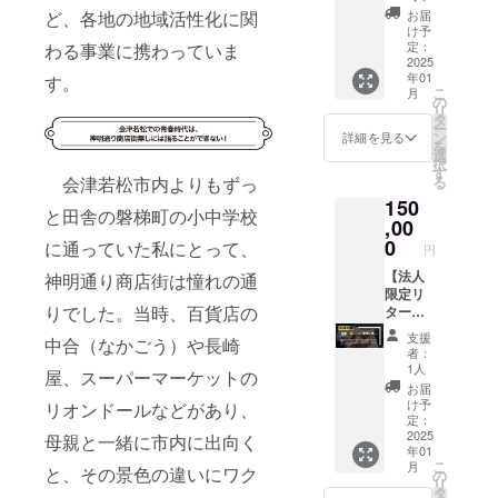
生食用
温多湿
トライ
サー】
11月中
ト立ち
です♪
お届
ど、各地の地域活性化に関
郷土
馬刺
を避け
アング
①開業
旬以降
上げか
け予
品、食
し』に
涼しい
ル １点
サポー
を予定
定：
わる事業に携わっていま
らの関
「AND
品など
ついて
場所で
の合計3
ター企
2025
してお
係者の
PERCE
も販売
・名
保存し
年01
点 ・商
業とし
す。
りま
熱い想
NT」
するラ
称：会
こ
てくだ
月
品サイ
て、公
す）。
の
いと施
は、衣
イフス
津銘産
リ
さい。
ズ
式web
・開業
タ
設紹介
服、食
タイル
の生食
ー
・産
ポット
サイト
サポー
ン
で構成
詳細を見る
品、植
セレク
用馬刺
を
地：福
幾何学
に会社
ターと
選
する、
物、雑
ト
し ・内
択
島県耶
模様：
ロゴと
して、
す
ストー
貨など
ショッ
容量：
る
会津若松市内よりもずっ
麻郡磐
高さ
紹介文
公式
リー
暮らし
プで
200g ・
梯町大
150
12cm×
を掲載
webサ
ブック
に花を
す。 ・
と田舎の磐梯町の小中学校
保存方
字更科
幅
しま
,00
イトに
に、ご
添えら
開業サ
法：保
字中曽
12.5cm
す。 ②
ご支援
0
支援頂
に通っていた私にとって、
れる様
ポー
円
存温度
根平
コー
プロ
頂いた
いた方
なアイ
ターと
4℃以下
6841‐
ヒー
ジェク
【法人
方のお
神明通り商店街は憧れの通
のお名
テム、
して、
・消費
11 ・通
ポット
ト立ち
限定リ
名前
前
地元の
公式
期限：
信販売
りでした。当時、百貨店の
(大)：
上げか
ター
（ニッ
（ニッ
郷土
webサ
納品後
酒類小
高さ
らの関
ン
クネー
クネー
品、食
イトに
支援
約3日
売業免
中合（なかごう）や長崎
14cm ×
係者の
ゴール
ム）を
ム）を
品など
者：
ご支援
・原産
許を有
幅12cm
熱い想
ドスポ
掲載し
掲載し
1人
も販売
頂いた
屋、スーパーマーケットの
国：日
する
いと施
ン
ます。
ます（※
するラ
お届
方のお
本 ・産
「榮川
設紹介
サー】
・プロ
ストー
け予
イフス
リオンドールなどがあり、
名前
地：福
酒造株
で構成
①開業
ジェク
定：
リー
タイル
（ニッ
島県会
式会
(中)：高
する、
サポー
2025
ト立ち
母親と一緒に市内に出向く
ブック
セレク
クネー
津若松
社
年01
さ
ストー
ター企
上げか
は郵送
ト
ム）を
市
こ
ゆっ
月
10cm×
リー
業とし
と、その景色の違いにワク
らの関
の
しま
ショッ
掲載し
※「原材
リ
蔵」か
幅9cm
ブック
て、公
係者の
タ
す） ●
プで
ます。