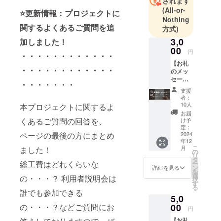
されます
BASE
(All-or-
⭐️更新情報：プロジェクトに
Project（シ
Nothing
ェアベース
関するよくあるご質問を追
方式)
プロジェク
3,0
加しました！
ト）」で
00
円
・・・・・・・・・・・・
は、自分た
【お礼
ちのアイ
・・・・・・・・・・・・
のメッ
セー
ディアやワ
・・・・・・・
ジ】 ・
クワクする
支援
感謝の
者：
ことを形に
気持ち
10人
本プロジェクトに関するよ
を込め
していきな
お届
て、お
くあるご質問の回答を、
け予
がら、地域
礼の
定：
が持続して
メッ
2024
ページの最後の方にまとめ
年12
セージ
いくことを
こ
月
ました！
をお送
の
目指して活
リ
りしま
タ
総工費はどれくらいな
ー
す！
動していま
ン
詳細を見る
を
選
す。SNSで
の・・・？ 利用者説明会は
択
す
る
は、メン
誰でも参加できる
5,0
バーが
00
の・・・？などご質問にお
円
SATORUの
【お礼
活動をさま