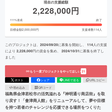
現在の支援総額
2,228,000
円
終了
111
%達成
目標金額
2,000,000
円
支援者数
114
人
このプロジェクトは、
2024/09/20
に募集を開始し、
114
人の支援
により
2,228,000
円の資金を集め、
2024/10/31
に募集を終了し
ました
もう一度プロジェクトをやってほしい
21
ポスト
シェア
LINEで送る
URLコピー
埋め込み
QRコード
福島県会津若松市の活気溢れる『神明通り商店街』を取
り戻す！「會津商人館」をリニューアルして、夢や目標
を持つ若者のチャレンジを応援できる場所をつくりた