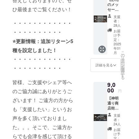
答えしておりますので、ぜ
のメッ
ざまな視点
ひ最後までご覧ください！
セー
で投稿して
ジ】＋
支援
【ス
いますの
者：
・・・・・・・・・・・・
トー
28人
で、ぜひご
リー
お届
・・・・・・・・・・
覧くださ
ブック
け予
掲載】
定：
⭐️更新情報：追加リターン5
い。
・感謝
2025
年01
の気持
種を設定しました！
こ
月
ちを込
今回のプ
の
リ
・・・・・・・・・・・・
めて、
タ
ロジェクト
ー
お礼の
ン
詳細を見る
を
・・・・・・・・・・
では、会津
メッ
選
択
セージ
若松の神明
す
る
をお送
皆様、ご支援やシェア等へ
通り商店街
9,0
りしま
にかつての
す！ ・
00
のご協力誠にありがとうご
円
開業サ
賑わいを取
【神明
ポー
ざいます！ ご遠方の方から
り戻し、
通り商
ターと
店街・
も「支援したい」というお
して、
「ここで自
お試し
公式
支援
分もチャレ
声を多く頂いておりまし
ぶらり♪
webサ
者：
ンジでき
コー
イトに
24人
た。。。そこで、ご遠方か
ス】 ・
ご支援
る！」「 ま
お届
神明通
頂いた
け予
らでも会津を感じて頂ける
た会津に
り商店
方のお
定：