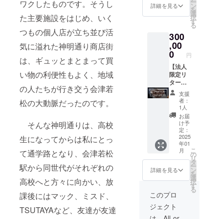
料及び
ー
ら直送
ワクしたものです。そうし
●ストー
に会社
式web
熱い想
ン
オリジ
詳細を見る
す。 ・
（法人
添加物
を
しま
リー
ロゴ、
サイト
いと施
選
ナル商
開業サ
様の場
等の食
た主要施設をはじめ、いく
択
す。
ブック
紹介文
に会社
設紹介
す
品券に
ポー
合、公
品表示
る
（会津
につい
（小ス
ロゴと
で構成
ついて
ターと
つもの個人店が立ち並び活
式web
はお届
若松酒
300
て ・掲
ペー
紹介文
する、
・発送
して、
サイト
け商品
指第
載期
ス）を
を掲載
,00
ストー
時期：
気に溢れた神明通り商店街
公式
に会社
のラベ
1074
間：事
掲載
しま
リー
0
2025年
webサ
ロゴを
円
ルに表
号） ・
業が存
し、ス
す。 ②
は、ギュッとまとまって買
ブック
1月頃に
イトに
掲載し
記され
※20歳未
続する
トー
プロ
【法人
に、ご
郵送 ・
ご支援
ま
ます。
満の者
い物の利便性もよく、地域
限り掲
リー
ジェク
限定リ
支援頂
対象店
頂いた
す。）
商品開
による
載 ・掲
ブック
ト立ち
ター
いた方
舗：神
方のお
・プロ
封前に
の人たちが行き交う会津若
飲酒は
載方
は郵送
上げか
ン プ
のお名
明通り
名前
ジェク
支援
は必ず
法令で
法：文
します
らの関
ラチナ
前
約50店
（ニッ
者：
ト立ち
松の大動脈だったのです。
お届け
禁止さ
字のみ
（10部
係者の
スポン
（ニッ
舗で使
1人
クネー
上げか
のリ
れてい
掲載 ・
程度）
熱い想
サー】
クネー
用可能
ム）を
お届
らの関
ターン
ます。
注意事
③プロ
いと施
①開業
ム）を
・有効
け予
そんな神明通りは、高校
掲載し
係者の
に貼付
20歳未
項：支
ジェク
設紹介
サポー
掲載し
定：
期限：
ます。
熱い想
された
満の方
援時、
トメン
で構成
ター企
2025
ます（※
生になってからは私にとっ
2025年
（法人
いと施
ラベル
はこの
年01
必ず備
バーと
する、
業とし
ストー
12月末
様の場
設紹介
や注意
こ
リター
月
て通学路となり、会津若松
考欄に
神明通
ストー
て、公
リー
の
まで使
合、公
で構成
書きを
リ
ンを選
掲載を
り商店
リー
式web
ブック
タ
用可能
式web
する、
ご確認
ー
択でき
駅から同世代がそれぞれの
希望さ
街メン
ブック
サイト
は郵送
ン
●ストー
詳細を見る
サイト
ストー
くださ
を
ませ
れるお
バーで
に会社
に会社
しま
選
リー
に会社
リー
高校へと方々に向かい、放
い。」
択
ん。 ※
名前を
厳選し
ロゴ、
ロゴと
す） ●
す
ブック
ロゴを
ブック
●ストー
る
原材料
ご記入
たギフ
紹介文
紹介文
先行見
につい
このプロ
掲載し
課後にはマック、ミスド、
に、ご
リー
及び添
くださ
ト or コ
（中ス
を掲載
学につ
て ・掲
ま
支援頂
ブック
加物等
ジェクト
い。
ワーキ
ペー
しま
いて ・
TSUTAYAなど、友達が友達
載期
す。）
いた方
につい
の食品
ングス
ス）を
す。 ②
場所：
間：事
は、All-or-
・プロ
のお名