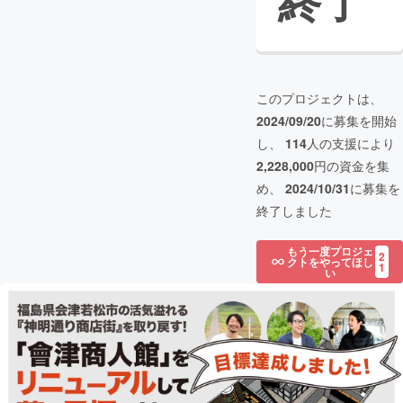
終了
このプロジェクトは、
2024/09/20
に募集を開始
し、
114
人の支援により
2,228,000
円の資金を集
め、
2024/10/31
に募集を
終了しました
もう一度プロジェ
2
クトをやってほし
1
い