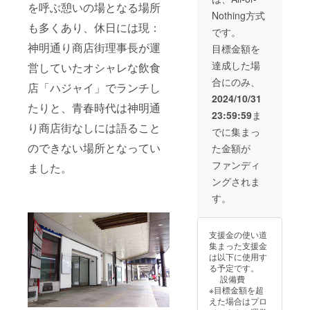
て ・掲
表示は
ペース
掲載
プロ
を呼ぶ憩いの場となる場所
會津商
業が存
ジェク
前
載期
お届け
Nothing方式
お試し
し、ス
ジェク
人館
続する
ト立ち
（ニッ
間：事
商品の
も多くあり、休日には現：
利用券
トー
ト立ち
（〒
限り掲
です。
上げか
クネー
業が存
ラベル
（1日利
リー
上げか
965-
載 ・掲
らの関
ム）を
続する
神明通り商店街理事長が運
に表記
目標金額を
用）×10
ブック
らの関
0871 福
載方
係者の
掲載し
限り掲
されま
セッ
は郵送
係者の
島県会
法：文
達成した場
熱い想
営していたオシャレな飲食
ます（※
載 ・掲
す。 商
ト ※有
します
熱い想
津若松
字のみ
いと施
ストー
載方
品開封
合にのみ、
効期
（50部
いと施
市栄町
掲載 ・
店「ハジャイ」でランチし
設紹介
リー
法：文
前には
限：
程度）
設紹介
１−２
注意事
2024/10/31
で構成
ブック
字のみ
必ずお
2026年
③プロ
で構成
たりと、青春時代は神明通
０）
項：支
する、
は郵送
掲載 ・
届けの
23:59:59
ま
3月末ま
ジェク
する、
※支援者
援時、
ストー
しま
注意事
リター
り商店街なしには語ること
で ※施
トメン
ストー
様の交
必ず備
でに集まっ
リー
す）
項：支
ンに貼
設の
バーと
リー
通費や
考欄に
ブック
●「DU
援時、
のできない場所となってい
付され
た金額が
オープ
神明通
ブック
滞在
掲載を
に、ご
RALEX
必ず備
たラベ
ン前に
り商店
に会社
費：支
希望さ
ファンディ
支援頂
（デュ
ました。
考欄に
ルや注
送付し
街メン
ロゴ、
援者様
れるお
いた方
ラレッ
掲載を
意書き
ングされま
ます ④
バーで
紹介文
の交通
名前を
のお名
ク
希望さ
をご確
オープ
厳選し
（大ス
費や滞
ご記入
す。
前
ス）」
れるお
認くだ
ニング
たギフ
ペー
在費は
くださ
（ニッ
につい
名前を
さい。
イベン
ト or コ
ス）を
各自で
い
クネー
て ・
ご記入
●ストー
トご招
ワーキ
掲載
ご負担
ム）を
DURAL
くださ
支援金の使い道
リー
待 ●ス
ングス
し、ス
くださ
掲載し
EXの
い。
集まった支援金
ブック
トー
ペース
トー
い。 ●
ます（※
AMBER
は以下に使用す
につい
リー
お試し
リー
ストー
ストー
シリー
る予定です。
て ・掲
ブック
利用券
ブック
リー
リー
ズ 5点
設備費
載期
につい
（1日利
は郵送
ブック
ブック
セット
※目標金額を超
間：事
て ・掲
用）×15
します
につい
は郵送
（タン
えた場合はプロ
業が存
載期
セッ
（100部
て ・掲
しま
ブラー1