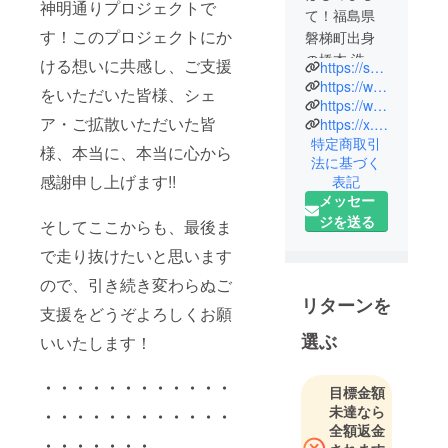
神明通りプロジェクトで
て！福島県
す！このプロジェクトにか
磐梯町出身
の橋本 浩寿
ける想いに共感し、ご支援
https://satoru-co.jp/
と申しま
https://www.facebook.com/satoru.sharebase/
をいただいた皆様、シェ
す。 株式会
https://www.instagram.com/satoru.sharebase/?hl=ja
ア・ご拡散いただいた皆
https://x.com/satorusharebase?lang=ja
社SATORU
特定商取引
代表とし
様、本当に、本当に心から
法に基づく
て、デジタ
感謝申し上げます!!
表記
ルマーケ
メッセー
ティング事
ジを送る
そしてここからも、最後ま
業と、地域
で走り抜けたいと思います
活性化事業
を軸とした
ので、引き続き変わらぬご
事業を行っ
リターンを
支援をどうぞよろしくお願
ておりま
選ぶ
いいたします！
す。
・・・・・・・・・・・・
地域活性
目標金額
未達なら
化事業
・・・・・・・・・・・・
全額返金
「SHARE
・・・・・・・