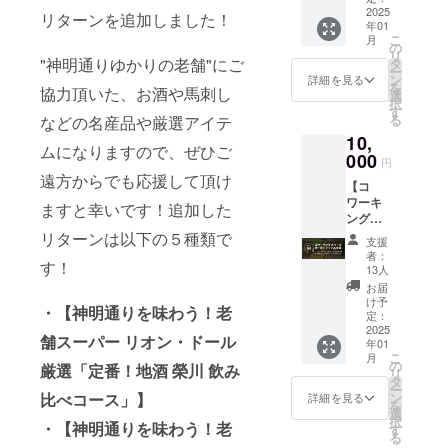
街で使
2025
戻ってこよ
名前
リターンを追加しました！
年01
える！
（ニッ
う！」「
こ
月
「オリ
クネー
の
リ
もっと会津
ジナル
ム）を
"神明通りゆかりの老舗"にご
タ
ー
商品券
掲載し
が好きに
ン
詳細を見る
を
協力頂いた、お酒や馬刺し
3,000円
ます。
選
なった！」
択
分」を
・プロ
す
る
などの名産品や厳選アイテ
そんな声が
ご提
ジェク
10,
供！初
ト立ち
聞こえるよ
ムになりますので、ぜひご
めて訪
000
上げか
円
う進めて行
れる方
らの関
遠方からでも応援して頂け
【コ
でもぶ
きたいと
係者の
ワーキ
らりと
熱い想
ますと幸いです！追加した
思っていま
ングス
気軽に
いと施
す。
ペー
楽しめ
リターンは以下の５種類で
設紹介
支援
ス 第
るコー
で構成
者：
す！
一期ト
スで
する、
13人
ご支援のほ
ライア
す。 ・
ストー
お届
ル会
どよろしく
開業サ
リー
け予
・【神明通りを味わう！老
員】 ・
ポー
定：
ブック
お願いしま
コワー
2025
ターと
に、ご
舗スーパー リオン・ドール
す！
年01
キング
して、
支援頂
こ
月
スペー
公式
の
いた方
厳選「定番！地酒 榮川 飲み
リ
ス 3回
webサ
タ
のお名
ー
チケッ
イトに
ン
比べコース」】
前
詳細を見る
を
ト（1日
ご支援
選
（ニッ
択
利用×3
・
【神明通りを味わう！老
頂いた
す
クネー
る
回分）
方のお
ム）を