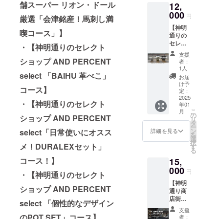
舗スーパー リオン・ドール
12,
を提供
名前
掲載し
します
000
（ニッ
ます（※
円
厳選「会津銘産！馬刺し満
（施設
クネー
ストー
【神明
のオー
ム）を
リー
喫コース」】
通りの
プン前
掲載し
ブック
セレク
に送付
ます。
は郵送
・【神明通りのセレクト
ト
しま
・プロ
しま
支援
ショッ
す）。※
ショップ AND PERCENT
ジェク
す） ●
者：
プ AND
有効期
ト立ち
1人
ストー
PERCE
select 「BAIHU 革べこ」
限：
上げか
リー
お届
NT
2025年
らの関
け予
ブック
コース】
select
3月末ま
定：
係者の
につい
「個性
2025
で ・開
熱い想
て ・掲
・【神明通りのセレクト
年01
的なデ
業サ
いと施
載期
こ
月
ザイン
ポー
の
設紹介
間：事
ショップ AND PERCENT
リ
のPOT
ターと
タ
で構成
業が存
ー
SET」
して、
ン
する、
詳細を見る
select「日常使いにオスス
続する
を
コー
公式
選
ストー
限り掲
択
ス】 ・
メ！DURALEXセット」
webサ
す
リー
載 ・掲
る
神明通
イトに
ブック
載方
コース！】
15,
りには
ご支援
に、ご
法：文
なかな
000
頂いた
支援頂
字のみ
円
・【神明通りのセレクト
か行け
方のお
いた方
掲載 ・
【神明
ないけ
名前
のお名
注意事
ショップ AND PERCENT
通り商
ど、応
（ニッ
前
項：支
店街・
援した
クネー
（ニッ
select 「個性的なデザイン
援時、
お楽し
い！と
ム）を
クネー
必ず備
支援
み★
いう方
掲載し
のPOT SET」コース】
ム）を
者：
考欄に