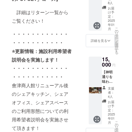
コー
ならこ
ます。
8人
掲載し
掲載を
ス】 ・
のコー
・プロ
ます（※
お届
希望さ
神明通
詳細はリターン一覧から
ス！
ジェク
け予
ストー
れるお
り商店
神明通
定：
ト立ち
リー
名前を
ご覧ください！
街で使
2025
りのハ
上げか
ブック
ご記入
年01
える！
イセン
らの関
は郵送
くださ
こ
月
「オリ
スなラ
の
係者の
しま
い
リ
・・・・・・・・・・・・
ジナル
イフス
タ
熱い想
す） ●
ー
商品券
タイル
ン
いと施
詳細を見る
オリジ
・・・・・・・・・・・
を
5,000円
セレク
選
設紹介
ナル商
択
分」を
ト
す
で構成
⭐️更新情報：施設利用希望者
品券に
る
ご提
ショッ
する、
ついて
15,
供！初
プ
説明会を実施します！
ストー
・発送
めての
000
「AND
リー
時期：
円
・・・・・・・・・・・・
方も、
PERCE
ブック
2025年
【神明
訪れた
NT」の
に、ご
1月頃に
・・・・・・・・・・・
通りを
ことが
厳選ア
支援頂
郵送 ・
味わ
ある方
イテム
いた方
対象店
會津商人館リニューアル後
う！老
にも
「POT
のお名
舗：神
支援
舗スー
ピッタ
SET」
前
者：
明通り
のシェアキッチン、シェア
パー リ
リのお
をご提
4人
（ニッ
約50店
オン・
楽しみ
供！ カ
オフィス、シェアスペース
クネー
お届
舗で使
ドール
コース
フェ
け予
ム）を
用可能
厳選
です。
定：
のご利用形態についての利
カップ
掲載し
・有効
「定
2025
・開業
をモ
ます（※
期限：
年01
用希望者説明会を実施させ
番！地
サポー
チーフ
ストー
2025年
こ
月
酒 榮川
ターと
の
にした
リー
12月末
リ
て頂きます！
飲み比
して、
タ
キャッ
ブック
まで使
ー