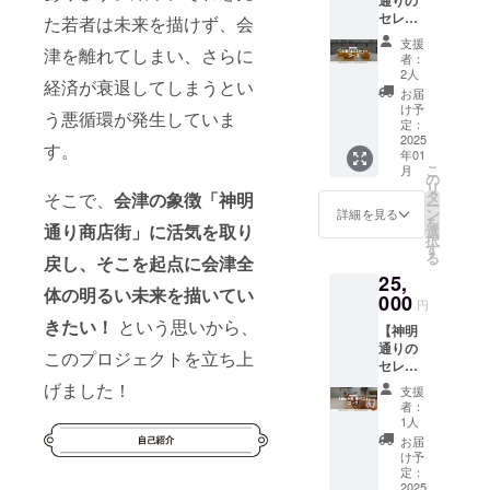
応援し
川 冬の
いた方
郷土
くださ
セレク
たい！
た若者は未来を描けず、会
蔵セッ
のお名
品、食
い。
ト
という
ト」を
前
品など
支援
ショッ
津を離れてしまい、さらに
方なら
ご提
（ニッ
者：
も販売
プ AND
この
供！ ・
2人
クネー
するラ
経済が衰退してしまうとい
PERCE
コー
開業サ
ム）を
お届
イフス
NT
ス！神
ポー
け予
掲載し
タイル
う悪循環が発生していま
select
明通り
定：
ターと
ます（※
セレク
「日常
2025
に本社
して、
ストー
す。
ト
年01
使いに
を置く
公式
リー
ショッ
こ
月
オスス
老舗
の
webサ
ブック
プで
リ
メ！
スー
タ
イトに
そこで、
会津の象徴「神明
は郵送
す。 ・
ー
DURAL
パー
ン
ご支援
詳細を見る
しま
開業サ
を
EXセッ
通り商店街」に活気を取り
チェー
選
頂いた
す） ●
ポー
択
ト」
ン「リ
す
方のお
オリジ
ターと
る
戻し、そこを起点に会津全
コー
オン・
名前
ナル商
して、
25,
ス！】
ドー
（ニッ
品券に
公式
体の明るい未来を描いてい
・神明
000
ル」で
クネー
ついて
円
webサ
通りに
販売す
ム）を
・発送
イトに
きたい！
という思いから、
【神明
はなか
る『会
掲載し
時期：
ご支援
通りの
なか行
津銘産
ます。
このプロジェクトを立ち上
2025年
頂いた
セレク
けない
の生食
（法人
1月頃に
方のお
ト
けど、
用馬刺
げました！
様の場
郵送 ・
支援
名前
ショッ
応援し
し』を
合、公
者：
対象店
（ニッ
プ AND
たい！
ご提
1人
式web
舗：神
クネー
PERCE
という
供！ ・
サイト
お届
明通り
ム）を
NT
方なら
開業サ
け予
に会社
約50店
掲載し
select
この
定：
ポー
ロゴを
舗で使
ます。
「BAIH
2025
コー