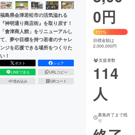
0
円
まちづくり・地域活性化
福島県会津若松市の活気溢れる
『神明通り商店街』を取り戻す！
CAMPFIRE for Social Good
CAMPFIRE Creation
「會津商人館」をリニューアルし
111%
CAMPFIREふるさと納税
machi-ya
コミュニティ
て、夢や目標を持つ若者のチャレ
目標金額は
2,000,000円
ンジを応援できる場所をつくりた
い！
支援者数
ポスト
シェア
114
LINEで送る
URLコピー
埋め込み
QRコード
人
募集終了まで残
り