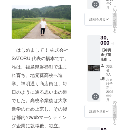
ターと
掲載し
用可能
（法人
年01
U 革べ
ス！
して、
ま
・有効
様の場
こ
月
こ」
神明通
の
公式
す。）
期限：
合、公
リ
コー
りのハ
タ
webサ
・プロ
2025年
式web
ー
ス】 ・
イセン
ン
イトに
詳細を見る
ジェク
12月末
サイト
を
神明通
スなラ
選
ご支援
ト立ち
まで使
に会社
択
りには
イフス
す
頂いた
上げか
用可能
ロゴを
る
なかな
タイル
方のお
らの関
●ストー
掲載し
30,
か行け
セレク
名前
係者の
リー
ま
ないけ
000
ト
（ニッ
熱い想
円
ブック
す。）
ど、応
ショッ
クネー
いと施
につい
・プロ
はじめまして！ 株式会社
【神明
援した
プ
ム）を
設紹介
て ・掲
ジェク
通り商
い！と
「AND
掲載し
で構成
載期
SATORU 代表の橋本です。
ト立ち
店街・
いう方
PERCE
ます。
する、
間：事
上げか
たっぷ
ならこ
NT」の
（法人
私は、福島県磐梯町で生ま
ストー
支援
業が存
らの関
り満
のコー
厳選ア
様の場
者：
リー
続する
係者の
喫！
ス！
イテ
5人
れ育ち、地元葵高校へ進
合、公
ブック
限り掲
熱い想
コー
神明通
ム、フ
式web
お届
に、ご
載 ・掲
いと施
ス】 ・
学。神明通り商店街は、毎
りのハ
ランス
け予
サイト
支援頂
載方
設紹介
神明通
イセン
定：
生まれ
に会社
いた方
法：文
で構成
日のように通る思い出の道
り商店
2025
スなラ
の
ロゴを
のお名
字のみ
する、
年01
街で使
イフス
「DUR
掲載し
前
掲載 ・
こ
でした。高校卒業後は大学
ストー
月
える！
タイル
の
ALEX（
ま
（ニッ
注意事
リ
リー
「オリ
セレク
タ
デュラ
す。）
クネー
進学のため上京し、その後
項：支
ー
ブック
ジナル
ト
ン
レック
詳細を見る
・プロ
ム）を
援時、
を
に、ご
商品券
ショッ
選
ス）」
は都内のwebマーケティン
ジェク
掲載し
必ず備
択
支援頂
10,000
プ
す
の定番
ト立ち
ます（※
考欄に
る
いた方
円分」
「AND
グ企業に就職後、独立。
セット
上げか
ストー
掲載を
のお名
50,
をご提
PERCE
をご提