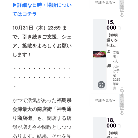
べコー
公式
ン
チーな
詳細を見る
は郵送
用可能
▶︎詳細な日時・場所につい
を
ス」】
webサ
選
ポット
しま
●ストー
択
・神明
イトに
す
と、レ
す） ●
てはコチラ
リー
る
通りに
ご支援
リーフ
ストー
ブック
15,
はなか
頂いた
プラン
リー
につい
なか行
000
方のお
10月31日（木）23:59 ま
ター ト
ブック
円
て ・掲
けない
名前
ライア
につい
載期
【神明
けど、
で、引き続きご支援、シェ
（ニッ
ングル
て ・掲
間：事
通りを
応援し
クネー
のセッ
載期
業が存
ア、拡散をよろしくお願い
味わ
たい！
ム）を
トと
間：事
続する
う！老
という
掲載し
なって
業が存
支援
限り掲
します！
舗スー
方なら
ます。
いま
者：
続する
載 ・掲
パー リ
この
・プロ
7人
す！
限り掲
載方
オン・
コー
ジェク
「AND
お届
載 ・掲
・・・・・・・・・・・・
法：文
ドール
ス！
ト立ち
け予
PERCE
載方
字のみ
厳選
神明通
定：
上げか
NT」
・・・・・・・・・・・・
法：文
掲載 ・
「会津
2025
りに本
らの関
は、衣
字のみ
注意事
年01
銘産！
社を置
・
係者の
服、食
掲載 ・
項：支
こ
月
馬刺し
く老舗
の
熱い想
品、植
注意事
援時、
リ
満喫
スー
タ
いと施
物、雑
項：支
必ず備
ー
コー
かつて活気があった
福島県
パー
ン
設紹介
詳細を見る
貨など
援時、
考欄に
を
ス」】
チェー
選
で構成
暮らし
必ず備
掲載を
択
会津最大の商店街「神明通
・神明
ン「リ
す
する、
に花を
考欄に
希望さ
る
通りに
オン・
ストー
添えら
掲載を
れるお
り商店街」
も、閉店する店
18,
はなか
ドー
リー
れる様
希望さ
名前を
なか行
000
ル」で
ブック
なアイ
円
舗が増え今や閑散としつつ
れるお
ご記入
けない
取り扱
に、ご
テム、
名前を
くださ
【神明
けど、
う「榮
支援頂
あります。結果、それを見
地元の
ご記入
い
通りの