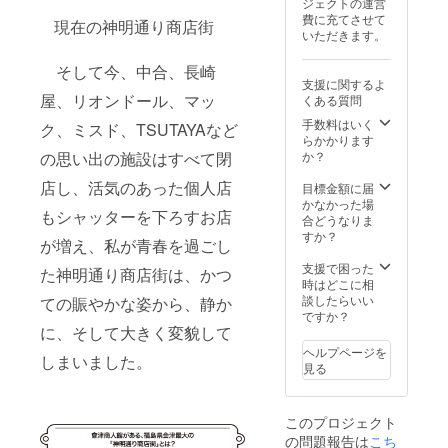
ジェクトの運営
続する
間：事
ト ※有
程度）
載期
す）
点、ボ
費に充てさせて
限り掲
現在の神明通り商店街
業が存
効期
③プロ
間：事
●「BAI
ウル2
いただきます。
載 ・掲
続する
限：
ジェク
業が存
HU 革べ
点、皿2
載方
限り掲
2026年
トメン
続する
こ」に
点） ・
法：文
そして今、中合、長崎
載 ・掲
3月末ま
バーと
限り掲
ついて
商品サ
支援に関するよ
字のみ
載方
で※施設
神明通
載 ・掲
・福島
イズ
屋、リオンドール、マッ
くある質問
掲載 ・
法：会
のオー
り商店
載方
県会津
グラ
注意事
社ロ
プン前
街メン
法：文
手数料はいく
の郷土
ク、ミスド、TSUTAYAなど
ス：高
項：支
ゴ・紹
に送付
バーで
字のみ
らかかります
玩具
さ9cm×
援時、
介文
します
厳選し
掲載 ・
の思い出の施設はすべて閉
か？
「赤べ
幅9cm
必ず備
（50〜
④オー
たギフ
注意事
こ」を
ボウ
考欄に
100文字
プニン
ト or コ
店し、活気のあった個人店
項：支
目標金額に届
革で表
ル(大)：
掲載を
程度）
グイベ
ワーキ
援時、
かなかった場
現しま
高さ
希望さ
もシャッターを下ろすお店
を掲載
ントご
ングス
必ず備
合どうなりま
した。
7cm×幅
れるお
・注意
招待 ●
ペース
考欄に
すか？
首も
17cm
が増え、私が青春を過ごし
名前を
事項：
ストー
お試し
掲載を
しっか
ボウ
ご記入
支援
リー
利用券
希望さ
支援で困った
り振り
た神明通り商店街は、かつ
ル(中)：
くださ
時、必
ブック
（1日利
れるお
時はどこに相
ます。
高さ
い。
ず備考
につい
用）×30
名前を
談したらいい
ての賑やかな姿から、静か
・日に
7.5cm×
欄に掲
て ・掲
セッ
ご記入
ですか？
当たる
幅
載を希
載期
ト ※有
に、そして大きく変貌して
くださ
と色の
13.5cm
望され
間：事
効期
い。
変化 (経
ヘルプページを
四角
しまいました。
るお名
業が存
限：
年変化)
見る
皿(中)：
前をご
続する
2026年
をお楽
高さ
記入く
限り掲
3月末ま
しみ頂
4.5cm×
ださい
載 ・掲
で ※施
けま
幅
このプロジェクト
載方
設の
す。 ・
11.5cm
の問題報告は
：
法：会
オープ
こち
商品サ
四角