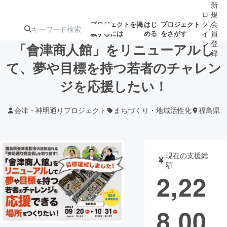
新
ロ
規
グ
会
プロジェクトを掲
はじ
プロジェクト
/
載するには
める
をさがす
イ
員
ン
登
「會津商人館」をリニューアルし
録
て、夢や目標を持つ若者のチャレン
ジを応援したい！
人気のプロ
注目のリ
注目の新着プロ
募集終了が近いプ
もうすぐ公開
ジェクト
ターン
ジェクト
ロジェクト
されます
会津・神明通りプロジェクト
まちづくり・地域活性化
福島県
アート・写真
音楽
現在の支援総
テクノロジー・ガジェット
ゲーム・サ
額
2,22
映像・映画
書籍・雑誌
8,00
ビジネス・起業
チャレンジ