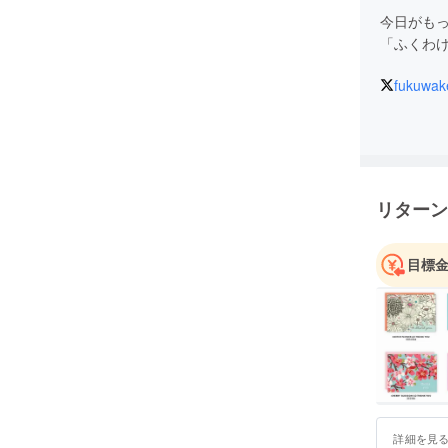
今日がも
「ふくわけ
fukuwak
リターン
目標
詳細を見