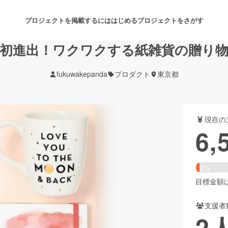
プロジェクトを掲載するには
はじめる
プロジェクトをさがす
初進出！ワクワクする紙雑貨の贈り
fukuwakepanda
プロダクト
東京都
注目のリターン
注目の新着プロジェクト
募集終了が近いプロジェクト
も
現在の
音楽
舞台・パフォーマンス
6,
ゲーム・サービス開発
フード・飲食店
2%
書籍・雑誌出版
アニメ・漫画
目標金額は3
支援者
チャレンジ
ビューティー・ヘルスケ
2