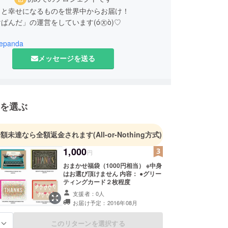
っと幸せになるものを世界中からお届け！
ぱんだ」の運営をしています(ó㉨ò)♡
epanda
メッセージを送る
を選ぶ
金額未達なら全額返金されます
(All-or-Nothing方式)
1,000
円
おまかせ福袋（1000円相当） ※中身
はお選び頂けません 内容： ●グリー
ティングカード２枚程度
支援者：0人
お届け予定：2016年08月
このリターンを選択する
る