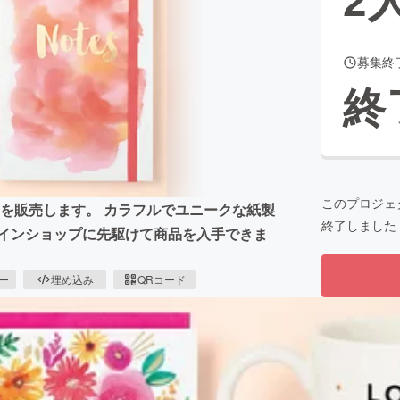
募集終
CAMPFIRE for Social Good
CAMPFIRE Creation
終
CAMPFIREふるさと納税
machi-ya
コミュニティ
このプロジェ
の製品を販売します。 カラフルでユニークな紙製
終了しました
ラインショップに先駆けて商品を入手できま
ピー
埋め込み
QRコード