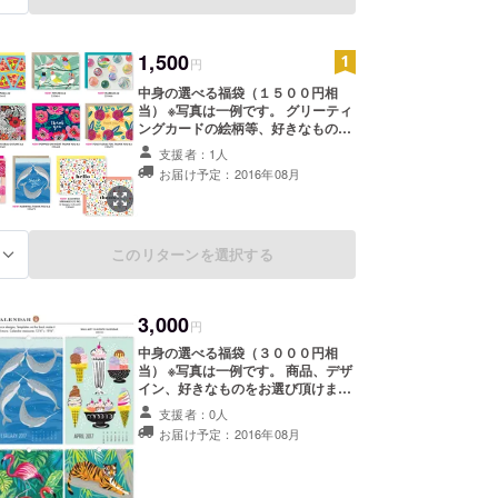
1,500
円
中身の選べる福袋（１５００円相
当） ※写真は一例です。 グリーティ
ングカードの絵柄等、好きなものを
お選び頂けます！ （登録頂いたメー
支援者：1人
ルアドレスにえらべる商品リストを
お届け予定：2016年08月
送付予定） 組み合わせ例： ●グリー
ティングカード２−３枚
このリターンを選択する
る
3,000
円
中身の選べる福袋（３０００円相
当） ※写真は一例です。 商品、デザ
イン、好きなものをお選び頂けま
す！ （メールアドレスに商品一覧を
支援者：0人
送付予定） 組み合わせ例： ●カレン
お届け予定：2016年08月
ダー（スケジュール帳含む）１種
●エプロン１種 ●グリーティング
カード５−６枚