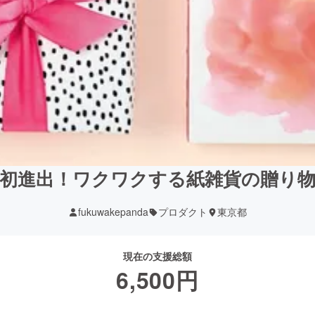
初進出！ワクワクする紙雑貨の贈り
fukuwakepanda
プロダクト
東京都
現在の支援総額
6,500
円