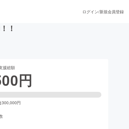
ログイン
/
新規会員登録
物！！
うすぐ公開されます
支援総額
プロダクト
500
円
ファッション
スポーツ
00,000円
数
ア
ソーシャルグッド
人