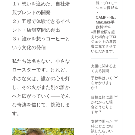
１）想いを込めた、自社焙
報・プロモー
みご指
ション費15%
定いた
煎ブレンドの開発
・
だき、
CAMPFIRE /
デザイ
２）五感で体験できるイベ
Makuake手
ンはラ
数料15%
ンダム
ント・店舗空間の創出
※目標金額を超
になり
えた場合はプロ
３）誰かを想うコーヒーと
ます。
ジェクトの運営
消臭・
費に充てさせて
いう文化の発信
UVカッ
いただきます。
ト｜
コー
私たちは名もない、小さな
ヒー素
支援に関するよ
材｜
ロースターです。けれど、
くある質問
Coffee
Lovers
小さな火は、誰かの心を灯
手数料はいく
｜刺繍
らかかります
し、その火がまた別の誰か
｜
か？
S.Café
へと広がっていく――そん
素材使
目標金額に届
用｜
かなかった場
な奇跡を信じて、挑戦しま
オーガ
合どうなりま
ニック
すか？
す。
コット
ン配合
支援で困った
｜メン
時はどこに相
ズ｜レ
談したらいい
ディー