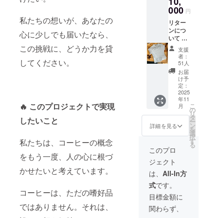
10,
一杯の
リップ
コー
000
コー
円
ヒー
ヒー3種
私たちの想いが、あなたの
リター
と、未
飲み比
ンにつ
来への
べ）＋
心に少しでも届いたなら、
いて 私
物語
お礼状
たちの
を、ぜ
この挑戦に、どうか力を貸
名称：
支援
想いに
ひ一緒
BUDDY
者：
してください。
共感
に育て
COFFE
51人
し、応
てくだ
E 内容
お届
援して
さい。
量：
け予
くださ
ご支援
定：
10g×12
る皆さ
2025
金額リ
賞味期
年11
まへ、
ターン
限：
🔥 このプロジェクトで実現
こ
月
心を込
内容
の
2026.5.
リ
めてリ
5,000
タ
29 焙煎
したいこと
ー
ターン
円〜ギ
ン
度：中
詳細を見る
を
をご用
フト
選
煎り 挽
択
意しま
セット
す
私たちは、コーヒーの概念
き目：
る
した。
（ド
中挽き
このプロ
一杯の
をもう一度、人の心に根づ
リッ
ジェクト
コー
プ・
かせたいと考えています。
ヒー
豆）＋
は、
All-In方
と、未
お礼状
式
です。
来への
名称：
コーヒーは、ただの嗜好品
物語
BUDDY
目標金額に
を、ぜ
COFFE
ではありません。それは、
関わらず、
ひ一緒
E 内容
に育て