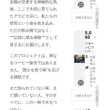
る皆さ
2025
太陽が交差する神秘的な気
金額リ
年11
まへ、
ターン
こ
月
候。ここで大切に育てられ
心を込
内容
の
リ
めてリ
1,000
タ
ー
たアラビカ豆に、私たちの
ターン
円〜ド
ン
詳細を見る
を
をご用
リップ
選
焙煎という命を吹き込み、
択
意しま
コー
す
る
した。
ヒー 1
ただの飲み物ではなく、
5,0
一杯の
袋 ＋お
コー
00
礼状 名
**“記憶に残る体験”**として
円
ヒー
称：
リター
皆さまにお届けします。
と、未
BUDDY
ンにつ
来への
COFFE
いて 私
物語
E 内容
このプロジェクトは、単な
たちの
を、ぜ
量：10g
支援
想いに
ひ一緒
賞味期
者：
るコーヒー販売ではありま
共感
に育て
限：
86人
し、応
てくだ
2026.5.
お届
せん。“誰かを想う味”を広げ
援して
さい。
29 焙煎
け予
くださ
ご支援
定：
度：中
る挑戦です。
る皆さ
2025
金額リ
煎り 挽
年11
まへ、
ターン
き目：
こ
月
心を込
内容
まだ知られていない味。ま
の
中挽き
リ
めてリ
3,000
タ
ー
だ届いていない人。そのす
ターン
円〜ト
ン
詳細を見る
を
をご用
リオ
選
択
べてに、この一杯で火をつ
意しま
セット
す
る
した。
（ド
けたい。