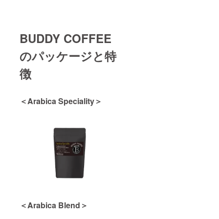
BUDDY COFFEE
のパッケージと特
徴
＜Arabica Speciality＞
＜Arabica Blend＞