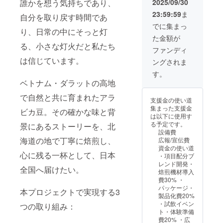
量：
誰かを想う気持ちであり、
2025/09/30
てくだ
200g×3
23:59:59
ま
さい。
自分を取り戻す時間であ
賞味期
ご支援
限：
でに集まっ
り、日常の中にそっと灯
金額リ
2026.5.
た金額が
ターン
29 焙煎
る、小さな灯火だと私たち
内容
度：中
ファンディ
10,000
煎り 挽
は信じています。
ングされま
円〜ベ
き目：
トナ
中挽き
す。
ム・ダ
ベトナム・ダラットの高地
ラット
現地で
で自然と共に育まれたアラ
支援金の使い道
のコー
集まった支援金
ビカ豆。その確かな味と背
ヒー植
は以下に使用す
樹で
る予定です。
景にあるストーリーを、北
作っ
設備費
た、サ
海道の地で丁寧に焙煎し、
広報/宣伝費
スティ
資金の使い道
ナブルT
心に残る一杯として、日本
・項目配分ブ
シャツ
レンド開発・
をお送
全国へ届けたい。
焙煎機材導入
り致し
費30% ・
ます。
パッケージ・
サイズ
本プロジェクトで実現する3
製品化費20%
はM、
・試飲イベン
つの取り組み：
L、
ト・体験準備
XL サ
費20% ・広
イズの