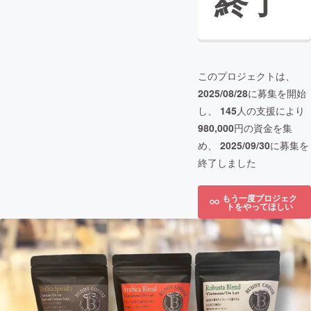
終了
このプロジェクトは、
2025/08/28
に募集を開始
し、
145
人の支援により
980,000
円の資金を集
め、
2025/09/30
に募集を
終了しました
もう一度プロジェク
トをやってほしい