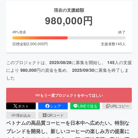
現在の支援総額
980,000
円
終了
49
%達成
目標金額
2,000,000
円
支援者数
145
人
このプロジェクトは、
2025/08/28
に募集を開始し、
145
人の支援
により
980,000
円の資金を集め、
2025/09/30
に募集を終了しま
した
もう一度プロジェクトをやってほしい
ポスト
シェア
LINEで送る
URLコピー
埋め込み
QRコード
ベトナムの高品質コーヒーを日本中へ広めたい。特別な
ブレンドを開発し、新しいコーヒーの楽しみ方の提案に