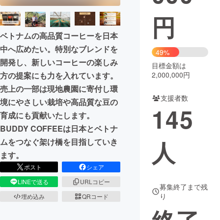
円
まちづくり・地域活性化
ベトナムの高品質コーヒーを日本
中へ広めたい。特別なブレンドを
CAMPFIRE for Social Good
CAMPFIRE Creation
49%
開発し、新しいコーヒーの楽しみ
CAMPFIREふるさと納税
machi-ya
コミュニティ
目標金額は
2,000,000円
方の提案にも力を入れています。
売上の一部は現地農園に寄付し環
支援者数
境にやさしい栽培や高品質な豆の
145
育成にも貢献いたします。
BUDDY COFFEEは日本とベトナ
人
ムをつなぐ架け橋を目指していき
ます。
ポスト
シェア
LINEで送る
URLコピー
募集終了まで残
り
埋め込み
QRコード