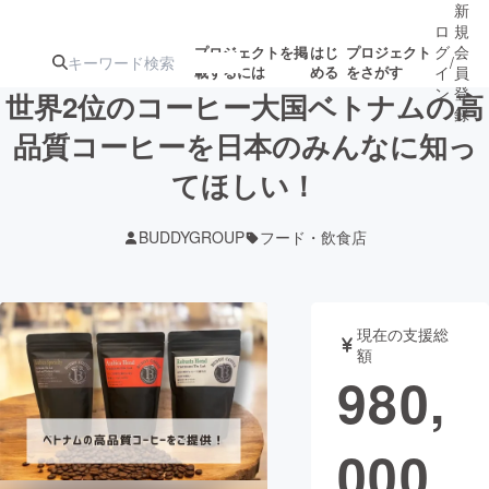
新
ロ
規
グ
会
プロジェクトを掲
はじ
プロジェクト
/
載するには
める
をさがす
イ
員
ン
登
世界2位のコーヒー大国ベトナムの高
録
品質コーヒーを日本のみんなに知っ
てほしい！
人気のプロ
注目のリ
注目の新着プロ
募集終了が近いプ
もうすぐ公開
ジェクト
ターン
ジェクト
ロジェクト
されます
BUDDYGROUP
フード・飲食店
アート・写真
音楽
現在の支援総
テクノロジー・ガジェット
ゲーム・サ
額
980,
映像・映画
書籍・雑誌
000
ビジネス・起業
チャレンジ