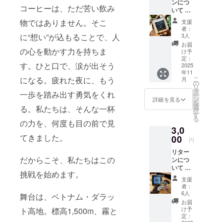
ンにつ
コーヒーは、ただ苦い飲み
いて 私
たちの
物ではありません。そこ
支援
想いに
者：
共感
に“想い”が込もることで、人
3人
し、応
お届
援して
の心を動かす力を持ちま
け予
くださ
定：
す。ひと口で、涙が出そう
る皆さ
2025
年11
まへ、
になる。疲れた夜に、もう
こ
月
心を込
の
リ
めてリ
タ
一歩を踏み出す勇気をくれ
ー
ターン
ン
詳細を見る
を
をご用
選
る。私たちは、そんな一杯
択
意しま
す
る
した。
の力を、何度も目の前で見
3,0
一杯の
てきました。
コー
00
円
ヒー
リター
と、未
だからこそ、私たちはこの
ンにつ
来への
いて 私
物語
挑戦を始めます。
たちの
を、ぜ
支援
想いに
ひ一緒
者：
共感
に育て
6人
舞台は、ベトナム・ダラッ
し、応
てくだ
お届
援して
さい。
け予
ト高地。標高1,500m、霧と
くださ
ご支援
定：