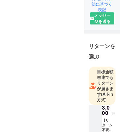
し上げます。今回、目標額
身 京都市
法に基づく
には届かなかったものの、
右京区在
表記
メッセー
住。 夫・
All IN方式のため、支援額を
ジを送る
息子(5歳)・
大切に活用しながら、優先
娘(2歳)の4人
順位の高い部分から実現に
家族。2013
向けて進めていきます。今
年4月に立命
リターンを
館大学を卒
後の方向転換について秘密
業後、海外
選ぶ
基地構想は、スピードを落
専門の旅行
としながらも着実に進めて
会社へ就
目標金額
職。
まいりますが、そのための
未達でも
旅行会社で
資金を捻出するために、マ
リターン
は、リゾー
が届きま
ルシェやイベントの誘致、
トの専任担
す
(All-in
さらには民泊事業等も可能
方式)
当として接
客から販売
3,0
性を検討しております。こ
00
ツアー作成
円
れまでお伝えしてきた「高
に従事。
【リ
雄の山をもっとワクワクす
ターン
その後、京
不要の
都の機械