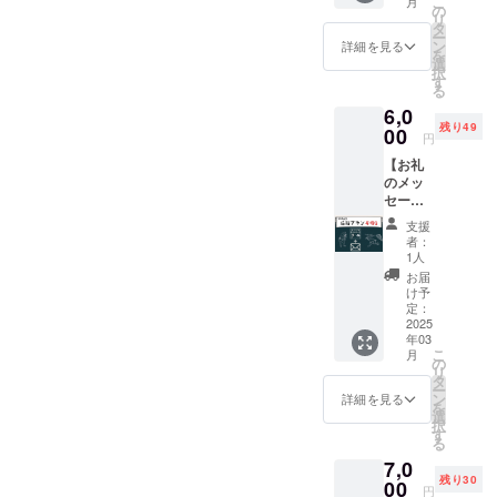
ではなく、Instagramにてご
こ
月
サンク
せてい
の
す。
リ
スメッ
ただく
タ
報告させていただく予定で
ー
セージ
プラン
ン
詳細を見る
を
とオリ
す。ぜひ、こちらのアカウ
です。
選
択
ジナル
※一度に
す
る
ントをフォローしていただ
ステッ
複数口
6,0
カーを
でのご
き、引き続き見守っていた
残り49
お送り
00
支援も
円
しま
可能で
だけたら励みになります！
【お礼
す！ ぜ
す。
のメッ
ひ、こ
▶KYOTO 3 TAILS
セー
のプロ
Instagram（https://www.inst
ジ &
ジェク
支援
ポスト
トを応
者：
agram.com/kyoto3tails_taka
カード
援して
1人
３枚
くださ
お届
o?
セッ
い。 <
け予
ト】 感
オリジ
定：
igsh=dnlzMGZyMHIzbjBr&a
謝の気
2025
ナルス
年03
mp;utm_source=qr）皆さま
持ちを
テッ
こ
月
込め
カーの
の
リ
にお会いできる日を楽しみ
て、サ
お渡し
タ
ー
ンクス
方法に
ン
詳細を見る
にしながら、これからも一
を
メッ
ついて>
選
択
セージ
郵送に
す
歩ずつ進んでまいります！
る
をメー
てご住
7,0
KYOTO 3 TAILS塩﨑 結以
ルで送
所へお
残り30
らせて
00
送りい
円