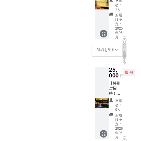
支援
ト】 京
ナ』で
サイズ
につい
者：
都市上
のお買
展開：
1人
て> 郵
京区の
い物に
男女兼
送にて
お届
居酒屋
ご利用
用 ・カ
け予
ご住所
『ひろ
いただ
定：
ラー展
へお送
屋』で
2025
けま
開：未
りいた
年06
ご利用
す。1枚
定 ・素
しま
こ
月
いただ
ずつの
の
材：未
す。 到
リ
けるご
利用が
タ
定
着時期
ー
飲食チ
可能で
ン
詳細を見る
につい
を
ケット
す。 ・
選
ては、
択
5000円
現金へ
す
予定を
る
分
の交換
前後す
25,
（1000
はでき
る可能
残り5
円×5
000
ませ
性がご
円
枚） ・
ん。お
ざいま
【特別
『ひろ
つりは
す。何
ご招
屋』で
でませ
卒予め
待！！
のご飲
ん。 ・
ご了承
デイ
食代と
初回来
くださ
支援
キャン
してご
店時に
者：
いま
プ場を
利用い
お渡し
0人
せ。
あなた
ただけ
いたし
お届
専用と
ます。1
ます。
け予
して貸
枚ずつ
定：
スタッ
切利用
2026
の利用
フにお
年05
いただ
が可能
名前と
こ
月
けま
です。
の
クラウ