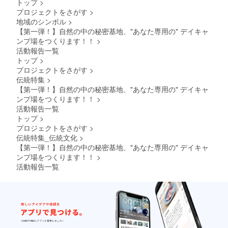
トップ
>
（自家
までの1
プロジェクトをさがす
>
用車で
年間
お越し
地域のシンボル
>
の際は
【第一弾！】自然の中の秘密基地、"あなた専用の" デイキャ
駐車場
ンプ場をつくります！！
>
を無償
活動報告一覧
にてご
トップ
>
利用い
ただけ
プロジェクトをさがす
>
ます）
伝統特集
>
❹クラ
【第一弾！】自然の中の秘密基地、"あなた専用の" デイキャ
ウド
ンプ場をつくります！！
>
ファン
活動報告一覧
ディン
グ終了
トップ
>
後、ご
プロジェクトをさがす
>
利用に
伝統特集_伝統文化
>
関する
【第一弾！】自然の中の秘密基地、"あなた専用の" デイキャ
規定や
ンプ場をつくります！！
>
詳細を
活動報告一覧
個別
メール
にてご
案内さ
せてい
ただき
ます。