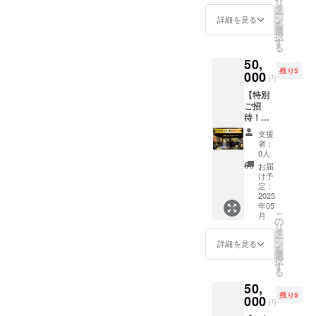
リ
す】 公
・現金
タ
ドファ
ー
式
への交
ン
ンディ
詳細を見る
を
OPNE
換はで
選
ングで
択
前にあ
きませ
す
支援を
る
なただ
ん。お
した旨
50,
けに貸
つりは
をお声
残り5
切空間
000
でませ
掛けく
円
をご提
ん。 ・
ださ
【特別
供いた
初回来
い。 ・
ご招
しま
店時に
チケッ
待！！
す。 大
お渡し
トを利
デイ
切な
いたし
用し
支援
キャン
人・ご
ます。
て、遠
者：
プ場を
家族・
スタッ
0人
方の方
あなた
ご友
フにお
へお花
お届
専用と
人・お
名前と
け予
のお届
して貸
ひとり
定：
クラウ
け等も
切利用
2025
様で贅
ドファ
可能で
年05
いただ
沢に。
ンディ
す。た
こ
月
けま
喧騒を
の
ングで
だし、
リ
す】
離れて
タ
支援を
送料が
ー
【さら
秘密基
ン
した旨
詳細を見る
別途発
を
に、こ
地のよ
選
をお声
生いた
択
ちらは
うなデ
す
掛けく
します
る
『手ぶ
イキャ
ださ
ため、
50,
らプラ
ンプを
い。 〜
お花の
残り5
ン』!ア
000
楽しん
ひろ屋
ご予算
円
ウトド
でいた
につい
含め内