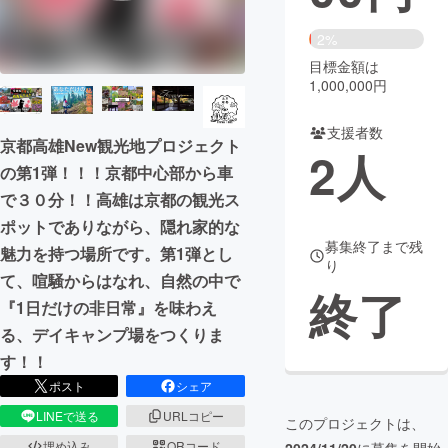
まちづくり・地域活性化
2%
目標金額は
1,000,000円
CAMPFIRE for Social Good
CAMPFIRE Creation
CAMPFIREふるさと納税
machi-ya
コミュニティ
支援者数
京都高雄New観光地プロジェクト︎
2
人
の第1弾！！！京都中心部から車
で３０分！！高雄は京都の観光ス
ポットでありながら、隠れ家的な
募集終了まで残
魅力を持つ場所です。第1弾とし
り
て、喧騒からはなれ、自然の中で
終了
『1日だけの非日常』を味わえ
る、デイキャンプ場をつくりま
す︎！！
ポスト
シェア
LINEで送る
URLコピー
このプロジェクトは、
埋め込み
QRコード