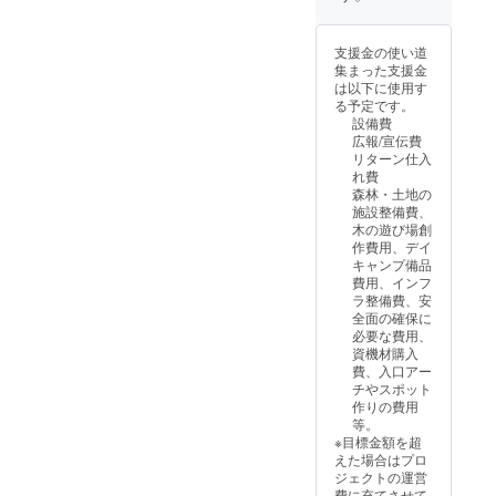
にて五
なりま
ま
物のお
神明町
店で
十音順
す。 ※
す！！
持ち込
340
す。 と
での掲
支援
・日
みは、
TEL：
ても陽
支援金の使い道
載とな
時、必
程：
基本的
075-
気な母
集まった支援金
りま
ず備考
2025年
に自由
811-
がお客
は以下に使用す
す。 ※
欄に掲
5月1
とさせ
5700 営
様から
る予定です。
看板設
載を希
日〜
ていた
業時
感じる
設備費
置でき
望され
2025年
だきま
間：
インス
広報/宣伝費
次第、
るお名
9月30日
す。 ❷
17:00 -
ピレー
リターン仕入
お名前
前をご
までの
利用目
23:00
ション
れ費
を掲載
記入く
期間
安人数
休業
で合わ
森林・土地の
日から1
ださ
内 10
は、最
日： 毎
せる、
施設整備費、
年間
い。 ※
時~16時
大８名
週月曜
花束や
木の遊び場創
(365日
掲示場
の１日
程度と
日 ※
アレン
作費用、デイ
間）掲
所は、
貸出 ※
なりま
都合に
ジは何
キャンプ備品
載をお
「高
ご希望
す。 ❸
より急
度見て
費用、インフ
約束さ
雄」バ
日・お
現地ま
な変更
も想像
ラ整備費、安
せてい
ス停
時間に
での交
となる
以上の
全面の確保に
ただき
前。神
ついて
通費に
可能性
感動が
必要な費用、
ます。
護寺へ
は、繁
ついて
がござ
ありま
資機材購入
の参道
忙期を
は支援
いま
す。大
費、入口アー
へつな
避け、
者様各
す。ご
切な方
チやスポット
がる一
かつ、
自にて
来店の
への贈
作りの費用
本道の
過ごし
ご負担
際は必
りもの
等。
歩道の
やすい
となり
ず事前
に！自
※目標金額を超
ため人
時期で
ます。
にお電
分への
えた場合はプロ
目に触
設定し
（自家
話でご
ご褒美
ジェクトの運営
れる回
ており
用車で
確認を
に！ぜ
費に充てさせて