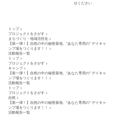
ズや飲
せください
休業
食物の
日： 毎
お持ち
週火曜
込み
日 ※
も、基
都合に
本的に
より急
自由と
な変更
トップ
>
させて
となる
プロジェクトをさがす
>
いただ
可能性
まちづくり・地域活性化
>
きま
がござ
【第一弾！】自然の中の秘密基地、"あなた専用の" デイキャ
す。 ❷
いま
利用目
ンプ場をつくります！！
>
す。ご
安人数
活動報告一覧
来店の
は、最
際は必
トップ
>
大８名
ず事前
プロジェクトをさがす
>
程度と
にお電
キャンプ
>
なりま
話でご
す。 ❸
【第一弾！】自然の中の秘密基地、"あなた専用の" デイキャ
確認を
現地ま
ンプ場をつくります！！
>
お願い
での交
いたし
活動報告一覧
通費に
ます。
トップ
>
ついて
・有効
プロジェクトをさがす
>
は支援
期間：
者様各
自然
>
2025年
自にて
【第一弾！】自然の中の秘密基地、"あなた専用の" デイキャ
6月1
ご負担
日〜
ンプ場をつくります！！
>
となり
2026年
活動報告一覧
ます。
6月1日