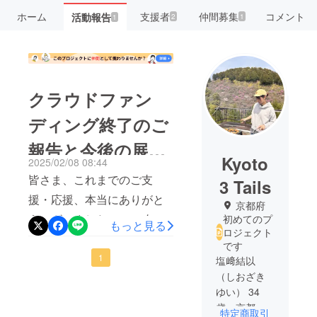
ホーム
支援者
仲間募集
コメント
活動報告
2
1
1
クラウドファン
ディング終了のご
報告と今後の展望
Kyoto
2025/02/08 08:44
について
皆さま、これまでのご支
3 Tails
援・応援、本当にありがと
京都府
うございました！2025年2
初めてのプ
もっと見る
ロジェクト
月7日をもちまして、クラウ
です
ドファンディングが終了
1
塩﨑結以
（しおざき
し、2名の方にご支援をいた
ゆい） 34
だきました。 心より感謝申
歳 京都出
特定商取引