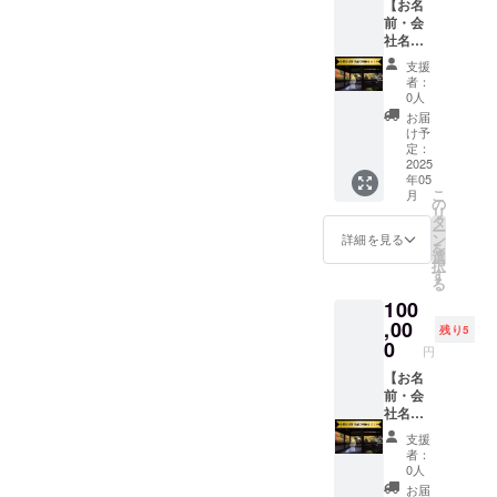
【お名
アグッ
だきま
て〜 実
容につ
前・会
ズや食
す。 ・
の兄
いては
社名を
材はこ
日程：
（長
直接ス
掲載さ
ちらで
2025年
男）が
タッフ
支援
せてい
ご準備
5月1
2023年
者：
へご相
ただき
いたし
日〜
0人
９月に
談くだ
ます
ます】
2025年
OPNE
お届
さい。
（小）
公式
9月30日
け予
し１周
〜フ
※5件限
OPNE
定：
までの
年を迎
ローナ
定】 ・
2025
前にあ
期間
える居
につい
年05
ご支援
なただ
内 10
酒屋で
て〜 両
こ
月
いただ
けに貸
の
時~16時
す。 三
親が営
リ
いた方
切空間
タ
の１日
重県紀
むお花
ー
の名前
をご提
ン
貸出 ※
詳細を見る
北町か
屋さん
を
や会社
供いた
選
ご希望
ら届く
です！
択
名を、
しま
す
日・お
新鮮な
創業か
る
駐車場
す。 大
時間に
お魚料
ら約30
100
に設置
切な
ついて
理、美
年、好
予定看
,00
人・ご
は、繁
山地鶏
残り5
きを追
板へ掲
家族・
0
忙期を
を使っ
求し、
円
載いた
ご友
避け、
た鶏料
常に
しま
【お名
人・お
かつ、
理な
「より
す。 ・
前・会
ひとり
過ごし
ど、出
良いも
お名前
社名を
様で贅
やすい
汁と調
のをお
をなる
掲載さ
沢に。
時期で
味料に
届けし
支援
べく目
せてい
喧騒を
設定し
もとこ
者：
た
立たせ
ただき
離れて
ており
0人
とんこ
い。」
るた
ます
秘密基
ます
だわっ
お届
という