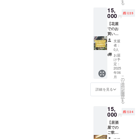
す
ては、
せ。
る
のた
を作成
予定を
15,
め、こ
予定！
前後す
残り25
の機会
000
・サイ
る可能
円
にしか
ズ展
性がご
【花屋
入手で
開：
ざいま
でのお
きない
S.M.L
す。何
買い物
ものに
男女兼
卒予め
チケッ
なりま
用 ・カ
ご了承
支援
ト】 京
す。 今
ラー展
くださ
者：
都市上
後デイ
開：
0人
いま
京区に
キャン
白、紺
せ。
お届
あるフ
プでサ
※サイズ
け予
ラワー
ウナの
定：
や色の
ショッ
2025
展開も
ご希望
年06
プ『フ
考えた
は、オ
こ
月
ロー
い!! の
の
プショ
リ
ナ』で
で、希
タ
ン（プ
ー
お使い
望を込
ン
ルダウ
詳細を見る
を
いただ
めて作
選
ン選
択
けるチ
成しま
す
択）よ
る
ケット
す。 シ
りお選
15,
5000円
ンプル
びくだ
残り24
分
000
で使い
さい。
円
（1000
やすい
※素材：
【居酒
円×5
デザイ
未定 <
屋での
枚） ・
ンにて
グッズ
ご飲食
『フ
作成予
のお渡
チケッ
ロー
定。 ・
し方法