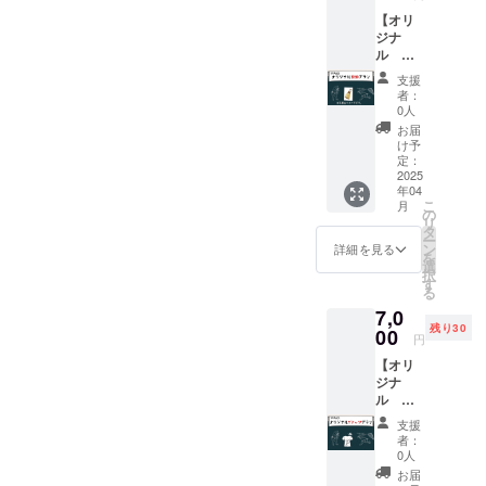
いただ
たしま
【オリ
きま
す。 到
ジナ
す。 さ
着時期
ル
らに、
につい
グッズ
高雄の
ては、
支援
①】
名所四
予定を
者：
3Tailsオ
季折々
前後す
0人
リジナ
のポス
る可能
お届
ルデザ
トカー
性がご
け予
インの
ド３枚
定：
ざいま
『熊
2025
セット
す。何
年04
鈴』を
（撮影:
卒予め
こ
月
ご提供
プロカ
の
ご了承
リ
いたし
メラマ
タ
くださ
ー
ます。
ンの
ン
いま
詳細を見る
を
応援し
父、デ
選
せ。
択
てくだ
ザイン:
す
る
さる遠
役者の
7,0
方の方
兄によ
残り30
にも、
00
る作
円
高雄を
品）を
【オリ
身近に
提供さ
ジナ
感じて
せてい
ル
いただ
ただき
グッズ
ける品
ます。
支援
②】 ク
を考え
※ポスト
者：
ラウド
まし
カード
0人
ファン
た！ 山
の種類
お届
ディン