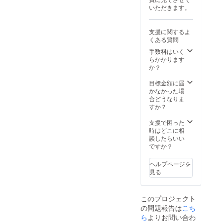
数が多
ます
お越し
お願い
ひ、一
いただきます。
い位置
が、日
の際は
いたし
度お任
となり
時の決
駐車場
ます。
せして
ます。
定につ
を無償
・有効
みてく
支援に関するよ
横並び
いては
にてご
期間：
ださい♪
くある質問
で五十
個別ご
利用い
2025年
〜店舗
音順で
希望を
手数料はいく
ただけ
6月1
の詳
の掲載
伺い、
らかかります
ます）
日〜
細〜 所
となり
可能な
か？
❹クラ
2026年
在地：
ます。
限りご
ウド
6月1日
〒602-
※看板設
希望に
目標金額に届
ファン
までの1
0847 京
置でき
沿って
かなかった場
ディン
年間
都府京
次第、
ご案内
合どうなりま
グ終了
都市上
お名前
したい
すか？
後、ご
京区大
を掲載
と考え
利用に
宮町河
日から1
ており
支援で困った
関する
原町今
年間
ます。
時はどこに相
規定や
出川西
(365日
・場
談したらいい
詳細を
入312-
間）掲
所：京
ですか？
個別
2
載をお
都市右
メール
TEL：
約束さ
京区
にてご
ヘルプページを
075-
せてい
梅ヶ畑
案内さ
見る
256-
ただき
西ノ畑
せてい
1187 営
ます。
町12-1
ただき
業時
※ご案内
ます。
間：
このプロジェクト
※ ❶ア
10:00
の問題報告は
こち
ウトド
～
アクッ
ら
よりお問い合わ
20:00