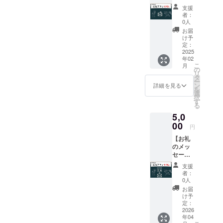
る場所にしたい！」という
方向
支援
メーカーへ
け 全
展望は変わりません。むし
者：
力応援
転職。総務
0人
ろ、今回の挑戦を通して、
コー
お届
部に所属
ス】 感
け予
より広い視点で高雄の可能
し、秘書業
謝の気
定：
持ちを
2025
務 兼 海
性を模索していく決意を新
年02
込め
こ
外出張手配
月
て、サ
の
たにしました。熱を絶やさ
リ
ンクス
担当者とし
タ
ー
ず、一歩ずつ前進してまい
メッ
ン
詳細を見る
て従事。
を
セージ
選
択
りますので、今後もぜひ見
2023年秋に
をメー
す
る
ルで送
退社し、高
守り、共に創り上げていた
5,0
らせて
雄再建に向
いただ
00
だければ幸いです。引き続
円
け始動中。
きま
【お礼
き、どうぞよろしくお願い
す。 い
※現在は京都
のメッ
ただい
いたします！今後の活動報
市高雄に
セージ
たご支
＆ オリ
援を、
て、駐車場
支援
告についてこれからの進捗
ジナル
できる
者：
と季節営業
ステッ
だけ多
0人
や取り組みについては、ク
店舗
カー】
くプロ
お届
ご支援
ラウドファンディング
ジェク
け予
「Kyoto3Tail
をいた
ト実行
定：
s」の運営を
（キャンプファイアーHP）
だいた
2026
のため
年04
方に、
行っていま
に使わ