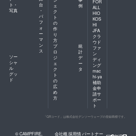
FOR
ト・
台
ェ
例
ALL
写真
・
ク
HIO
パ
ト
KOS
フ
の
HI
ォ
作
JFA
ー
り
クラ
マ
方
ウド
ン
プ
統
ファ
ス
ロ
計
ン
ソー
ジ
デ
ディ
シャ
ェ
ー
ング
ル
ク
タ
mac
グッ
ト
hi-ya
ド
の
補助
広
金申
め
請サ
方
ポー
ト
「QRコード」は株式会社デンソーウェーブの登録商標です。
© CAMPFIRE,
会社概
採用情
パートナー