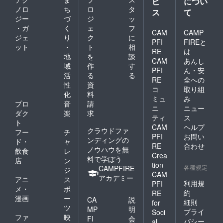
ビ
につい
ノロ
ち
ロ
タ
ス
て
ジー
づ
ジ
ッ
・ガ
く
ェ
フ
CAM
CAMP
ジェ
り
ク
に
PFI
FIREと
ット
・
ト
相
RE
は
地
を
談
CAM
あんし
域
作
す
PFI
ん・安
活
る
る
RE
全への
性
資
コ
取り組
化
料
ミュ
み
プロ
音
請
ニ
ニュー
ダク
楽
求
ティ
ス
ト
CAM
ヘルプ
クラウドファ
フー
チ
PFI
お問い
ンディングの
ド・
ャ
RE
合わせ
ノウハウを無
飲食
レ
Crea
料で学ぼう
店
ン
tion
各種規定
CAMPFIRE
ジ
CAM
アカデミー
アニ
ス
利用規
PFI
メ・
ポ
約
RE
漫画
ー
CA
説
細則
for
ツ
MP
明
プライ
Soci
ファ
映
FI
会
バシー
al