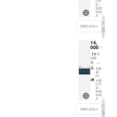
林に入
はお任
け予
グ限定
る時の
定：
せとな
デザイ
2025
お守り
りま
年05
ンのオ
的存
す。 <
こ
月
リジナ
在。実
の
ポスト
リ
ルTシャ
用的か
タ
カード
ー
ツで
つ気分
ン
お渡し
詳細を見る
を
す。 限
の上が
選
方法に
択
定デザ
る品物
す
ついて>
る
インの
をお作
郵送に
14,
ため、
りする
てご住
この機
000
予定で
所へお
円
会にし
す。乞
送りい
【オリ
か入手
うご期
たしま
ジナ
できな
待！ <
す。 到
ル
いもの
グッズ
着時期
グッズ
になり
のお渡
につい
支援
③】 ク
ます。
し方法
ては、
者：
ラウド
普段使
につい
0人
予定を
ファン
いか
て> 郵
前後す
お届
ディン
ら、ア
送にて
け予
る可能
グ限定
ウトド
定：
ご住所
性がご
デザイ
2026
アシー
へお送
ざいま
年05
ンのサ
ンまで
りいた
す。何
こ
月
ウナ
使える
の
しま
卒予め
リ
ハット
シンプ
タ
す。 到
ご了承
ー
です。
ルかっ
ン
着時期
詳細を見る
くださ
を
限定デ
こいいT
選
につい
いま
択
ザイン
シャツ