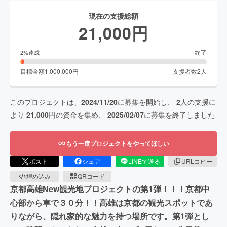
現在の支援総額
21,000
円
終了
2
%達成
目標金額
1,000,000
円
支援者数
2
人
このプロジェクトは、
2024/11/20
に募集を開始し、
2
人の支援に
より
21,000
円の資金を集め、
2025/02/07
に募集を終了しました
もう一度プロジェクトをやってほしい
ポスト
シェア
LINEで送る
URLコピー
埋め込み
QRコード
京都高雄New観光地プロジェクト︎の第1弾！！！京都中
心部から車で３０分！！高雄は京都の観光スポットであ
りながら、隠れ家的な魅力を持つ場所です。第1弾とし