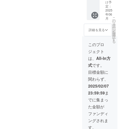
め、数
（大）
地のよ
が、日
け予
てい
真っ直
量限定
※5件限
うなデ
定：
時の決
る、コ
ぐな想
でのご
定】 ・
2025
イキャ
定につ
ストパ
いを持
年06
提供に
ご支援
ンプを
いては
フォー
ち、こ
こ
月
なりま
いただ
楽しん
の
個別ご
マンス
だわり
リ
す。 ※
いた方
でいた
タ
希望を
抜群の
のお花
ー
支援
の名前
だきま
ン
伺い、
詳細を見る
お店！
を揃え
を
時、必
や会社
す。 ま
選
可能な
お酒好
ていま
択
ず備考
名を、
た、こ
す
限りご
きの方
す。 今
る
欄に掲
「高
ちらは
希望に
このプロ
からご
では地
載を希
雄」バ
手ぶら
沿って
家族ま
元の方
ジェクト
望され
ス停前
で気兼
ご案内
で幅広
をはじ
るお名
（京都
ねなく
したい
は、
All-In方
く楽し
め海外
前をご
市内発
過ごし
と考え
んでい
の方に
式
です。
記入く
便着場
ていた
ており
ただけ
もご注
ださ
所）へ
だける
ます。
目標金額に
るオス
文をい
い。 ※
掲載い
よう、
・場
スメの
ただけ
関わらず、
掲示場
たしま
特別に
所：京
居酒屋
るよう
所は、
す。 ・
アウト
都市右
2025/02/07
です。
に。 た
無人駐
お名前
ドア
京区
〜店舗
くさん
23:59:59
ま
車場の
をなる
グッ
梅ヶ畑
の詳
の方に
集金所
べく目
ズ・
西ノ畑
でに集まっ
細〜 所
愛さ
兼案内
立たせ
BBQ機
町12-1
在地：
れ、支
た金額が
地図掲
るた
材や食
※ご案内
〒602-
えられ
示用の
め、数
材をこ
※ ❶ア
ファンディ
8169 京
ている
看板、
量限定
ちらで
ウトド
都府京
お店だ
ングされま
最下部
でのご
ご準備
ア用品
都市上
なと感
横一列
提供に
いたし
や飲食
す。
京区西
じるお