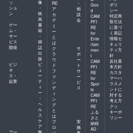
ッ
像
RE
・
ポリ
Goo
ショ
・
ア
相
シー
d
ン
映
カ
談
特定商
CAM
画
デ
会
取引法
PFI
ゲー
書
ミ
に基づ
RE
ム・
籍
ー
く表記
for
サー
・
と
情報セ
Ente
ビス
雑
は
キュリ
rtain
開発
誌
ク
サ
ティ方
men
出
ラ
ポ
針
t
版
ウ
ー
反社基
CAM
ビジ
ビ
ド
ト
本方針
PFI
ネ
ュ
フ
サ
カスタ
RE
ス・
ー
ァ
ー
マーハ
for
起業
テ
ン
ビ
ラスメ
Spor
ィ
デ
ス
ントに
ts
ー
ィ
対する
CAM
・
ン
考え方
PFI
ヘ
グ
クッ
RE
ル
と
キーポ
ふる
ス
は
リシー
さと
ケ
プ
実
納税
ア
ロ
施
AD
アー
舞
ジ
事