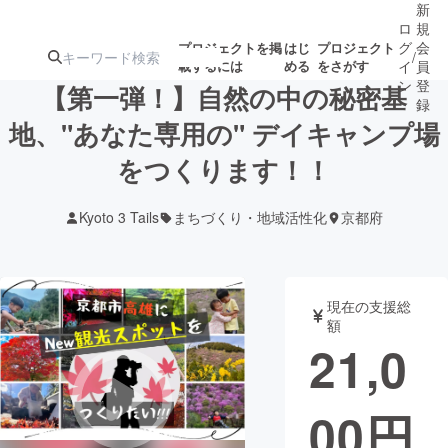
新
ロ
規
グ
会
プロジェクトを掲
はじ
プロジェクト
/
載するには
める
をさがす
イ
員
ン
登
【第一弾！】自然の中の秘密基
録
地、"あなた専用の" デイキャンプ場
をつくります！！
人気のプロ
注目のリ
注目の新着プロ
募集終了が近いプ
もうすぐ公開
ジェクト
ターン
ジェクト
ロジェクト
されます
Kyoto 3 Tails
まちづくり・地域活性化
京都府
アート・写真
音楽
現在の支援総
テクノロジー・ガジェット
ゲーム・サ
額
21,0
映像・映画
書籍・雑誌
00
円
ビジネス・起業
チャレンジ